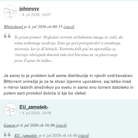
johnnyyy
::
4. jul 2026, 16:07
WhiteAngel
je
4. jul 2026 ob 00:55
izjavil
:
Še pisan primer: Pogledaš .torrent od kubuntu imaga in vidiš, da
nima nobenega seederja. Zato ga greš potegnit dol iz uradnega
mirrorja, ker je dl hitrejši. Torrenta folk pač ne uporablja za
vlečenje običajnih datotek tako kot bitcoina ne za plačevanje
piva. Čeprav bi lahko...
Ja samo to je problem tudi same distribucije in njenih vzdrževalcev.
Bittorrent omrežje je za te stvari izjemno uporabno, saj lahko imaš
n-mirror lastnih strežnikov po svetu in samo eno torrent datoteko in
potem sam protokol določa iz kje bo vlekel.
EU_zamašek-
::
4. jul 2026, 16:48
Ganon
je
4. jul 2026 ob 16:06
izjavil
:
EU_zamašek-
je
4. jul 2026 ob 14:46
izjavil
: