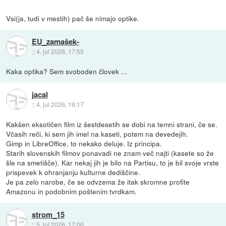
Vsi(ja, tudi v mestih) pač še nimajo optike.
EU_zamašek-
::
4. jul 2026, 17:55
Kaka optika? Sem svoboden človek ...
jacal
::
4. jul 2026, 19:17
Kakšen eksotičen film iz šestdesetih se dobi na temni strani, če se.
Včasih reči, ki sem jih imel na kaseti, potem na devedejih.
Gimp in LibreOffice, to nekako deluje. Iz principa.
Starih slovenskih filmov ponavadi ne znam več najti (kasete so že
šle na smetišče). Kar nekaj jih je bilo na Partisu, to je bil svoje vrste
prispevek k ohranjanju kulturne dediščine.
Je pa zelo narobe, če se odvzema že itak skromne profite
Amazonu in podobnim poštenim tvrdkam.
strom_15
::
5. jul 2026, 17:06