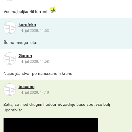
Vse najboljše BitTorrent.
karafeka
::
4. jul 2026, 11:53
Še na mnoga leta.
Ganon
::
4. jul 2026, 11:58
Najboljša stvar po namazanem kruhu.
besame
::
4. jul 2026, 14:16
Zakaj se med drugim hudournik zadnje čase spet vse bolj
uporablja: