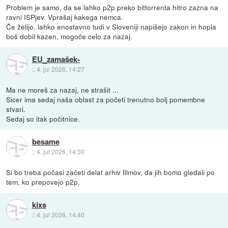
Problem je samo, da se lahko p2p preko bittorrenta hitro zazna na
ravni ISPjev. Vprašaj kakega nemca.
Če želijo, lahko enostavno tudi v Sloveniji napišejo zakon in hopla
boš dobil kazen, mogoče celo za nazaj.
EU_zamašek-
::
4. jul 2026, 14:27
Ma ne moreš za nazaj, ne strašit ...
Sicer ima sedaj naša oblast za početi trenutno bolj pomembne
stvari.
Sedaj so itak počitnice.
besame
::
4. jul 2026, 14:30
Si bo treba počasi začeti delat arhiv filmov, da jih bomo gledali po
tem, ko prepovejo p2p.
kixs
::
4. jul 2026, 14:40