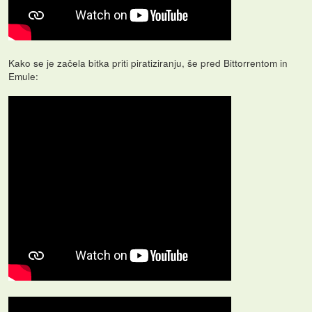
Kako se je začela bitka priti piratiziranju, še pred Bittorrentom in
Emule: