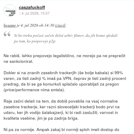
caszafuckoff
::
4. jul 2026, 15:37
besame
je
4. jul 2026 ob 14:30
izjavil
:
Si bo treba počasi začeti delat arhiv filmov, da jih bomo gledali
po tem, ko prepovejo p2p.
Ne rabiš. lahko prepovejo legalistično, ne morejo pa ne preprečit
ne sankcionirat.
Dokler si na znanih zasebnih trackerjih (še bolje kabala) si 99%
varen, za tisti zadnji % imaš pa VPN, čeprav je tisti zadnji procent
predrag, da bi se ga komurkoli splačalo uporabljati za pregon
(price/performance nima smisla).
Raje začni delati na tem, da dobiš povabila na vsaj normalne
zasebne trackerje, ker razni sloveceljski trackerji bodo prvi na
udaru, ker jih vodijo šalabajzerji, ki bi radi zaslužili, varnost in
kvaliteta vsebine, jim je pa zadnja briga.
Ni pa za normije. Ampak zakaj bi normiji sploh imeli dostop do