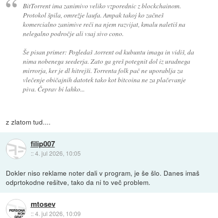
BitTorrent ima zanimivo veliko vzporednic z blockchainom.
Protokol špila, omrežje laufa. Ampak takoj ko začneš
komercialno zanimive reči na njem razvijat, kmalu naletiš na
nelegalno področje ali vsaj sivo cono.
Še pisan primer: Pogledaš .torrent od kubuntu imaga in vidiš, da
nima nobenega seederja. Zato ga greš potegnit dol iz uradnega
mirrorja, ker je dl hitrejši. Torrenta folk pač ne uporablja za
vlečenje običajnih datotek tako kot bitcoina ne za plačevanje
piva. Čeprav bi lahko...
z zlatom tud....
filip007
::
4. jul 2026, 10:05
Dokler niso reklame noter dali v program, je še šlo. Danes imaš
odprtokodne rešitve, tako da ni to več problem.
mtosev
::
4. jul 2026, 10:09