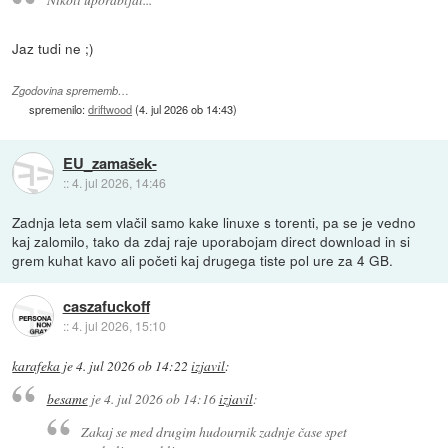
Jaz tudi ne ;)
Zgodovina sprememb…
spremenilo:
driftwood
(
4. jul 2026 ob 14:43
)
EU_zamašek-
::
4. jul 2026, 14:46
Zadnja leta sem vlačil samo kake linuxe s torenti, pa se je vedno
kaj zalomilo, tako da zdaj raje uporabojam direct download in si
grem kuhat kavo ali početi kaj drugega tiste pol ure za 4 GB.
caszafuckoff
::
4. jul 2026, 15:10
karafeka
je
4. jul 2026 ob 14:22
izjavil
:
besame
je
4. jul 2026 ob 14:16
izjavil
:
Zakaj se med drugim hudournik zadnje čase spet