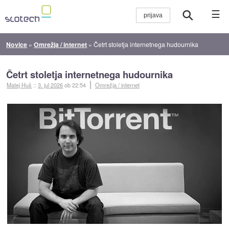
☰
Novice
»
Omrežja / internet
»
Četrt stoletja internetnega hudournika
Četrt stoletja internetnega hudournika
Matej Huš
::
3. jul 2026
ob 22:54
Omrežja / internet