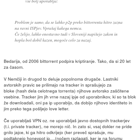
vse bolj uporablja:
Problem je samo, da se lahko p2p preko bittorrenta hitro zazna
na ravni ISPjev. Vprašaj kakega nemca.
Če želijo, lahko enostavno tudi v Sloveniji napišejo zakon in
hopla boš dobil kazen, mogoče celo za nazaj.
Bedarija, od 2006 bittorrent podpira kriptiranje. Tako, da si 20 let
za časom.
V Nemčiji in drugod to deluje popolnoma drugače. Lastniki
avtorskih pravic se prilimajo na tracker in sprašujejo za
bloke (hash dela celotnega torrenta) njihove avtorsko zaščitene
vsebine. Tracker jim jih vrne nazaj ipje od uporabnikov, ki so ta blok
že downloadali, oni pa ip uporabijo, da dobijo njihovo identiteto in
jim preko tega pošljejo love letter.
Če uporabljaš VPN oz. ne uporabljaš javno dostopnih trackerjev
(t.i. private tracker), ne morejo nič. In zato si, vsaj dokler ne pride
gnilo jajce, ki ga hitro odkrijejo (ker preveč sprašuje, mu
podtaknejo honeypot ip,...(nočem razlagati, ker je na forumu