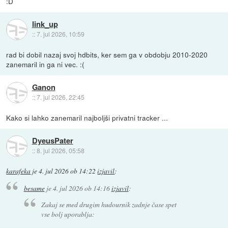
:D
link_up
::
7. jul 2026, 10:59
rad bi dobil nazaj svoj hdbits, ker sem ga v obdobju 2010-2020
zanemaril in ga ni vec. :(
Ganon
::
7. jul 2026, 22:45
Kako si lahko zanemaril najboljši privatni tracker ...
DyeusPater
::
8. jul 2026, 05:58
karafeka
je
4. jul 2026 ob 14:22
izjavil
:
besame
je
4. jul 2026 ob 14:16
izjavil
:
Zakaj se med drugim hudournik zadnje čase spet
vse bolj uporablja: