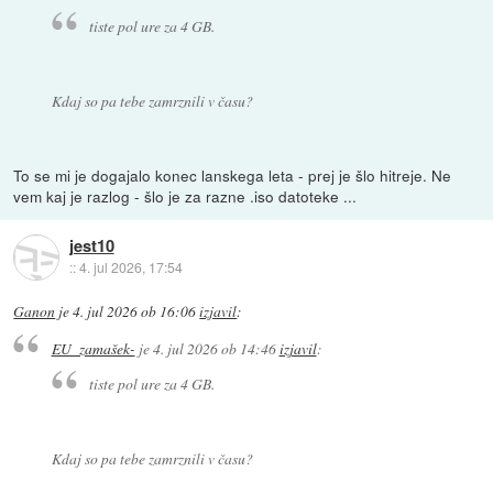
tiste pol ure za 4 GB.
Kdaj so pa tebe zamrznili v času?
To se mi je dogajalo konec lanskega leta - prej je šlo hitreje. Ne
vem kaj je razlog - šlo je za razne .iso datoteke ...
jest10
::
4. jul 2026, 17:54
Ganon
je
4. jul 2026 ob 16:06
izjavil
:
EU_zamašek-
je
4. jul 2026 ob 14:46
izjavil
:
tiste pol ure za 4 GB.
Kdaj so pa tebe zamrznili v času?