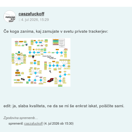
caszafuckoff
::
4. jul 2026, 15:29
Če koga zanima, kaj zamujate v svetu private trackerjev:
edit: ja, slaba kvaliteta, ne da se mi še enkrat iskat, poiščite sami.
Zgodovina sprememb…
spremenil:
caszafuckoff
(
4. jul 2026 ob 15:30
)