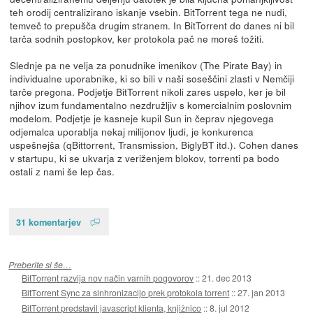
teh orodij centralizirano iskanje vsebin. BitTorrent tega ne nudi,
temveč to prepušča drugim stranem. In BitTorrent do danes ni bil
tarča sodnih postopkov, ker protokola pač ne moreš tožiti.
Slednje pa ne velja za ponudnike imenikov (The Pirate Bay) in
individualne uporabnike, ki so bili v naši soseščini zlasti v Nemčiji
tarče pregona. Podjetje BitTorrent nikoli zares uspelo, ker je bil
njihov izum fundamentalno nezdružljiv s komercialnim poslovnim
modelom. Podjetje je kasneje kupil Sun in čeprav njegovega
odjemalca uporablja nekaj milijonov ljudi, je konkurenca
uspešnejša (qBittorrent, Transmission, BiglyBT itd.). Cohen danes
v startupu, ki se ukvarja z veriženjem blokov, torrenti pa bodo
ostali z nami še lep čas.
31 komentarjev
Preberite si še…
BitTorrent razvija nov način varnih pogovorov
::
21. dec 2013
BitTorrent Sync za sinhronizacijo prek protokola torrent
::
27. jan 2013
BitTorrent predstavil javascript klienta, knjižnico
::
8. jul 2012