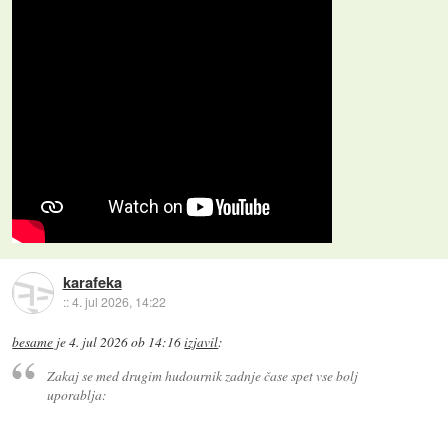
karafeka
::
4. jul 2026, 14:22
besame
je
4. jul 2026 ob 14:16
izjavil
:
Zakaj se med drugim hudournik zadnje čase spet vse bolj
uporablja: