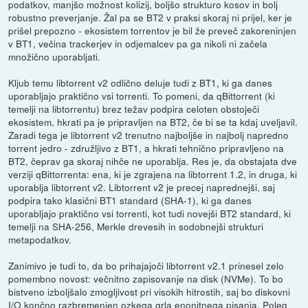
podatkov, manjšo možnost kolizij, boljšo strukturo kosov in bolj
robustno preverjanje. Žal pa se BT2 v praksi skoraj ni prijel, ker je
prišel prepozno - ekosistem torrentov je bil že preveč zakoreninjen
v BT1, večina trackerjev in odjemalcev pa ga nikoli ni začela
množično uporabljati.
Kljub temu libtorrent v2 odlično deluje tudi z BT1, ki ga danes
uporabljajo praktično vsi torrenti. To pomeni, da qBittorrent (ki
temelji na libtorrentu) brez težav podpira celoten obstoječi
ekosistem, hkrati pa je pripravljen na BT2, če bi se ta kdaj uveljavil.
Zaradi tega je libtorrent v2 trenutno najboljše in najbolj napredno
torrent jedro - združljivo z BT1, a hkrati tehnično pripravljeno na
BT2, čeprav ga skoraj nihče ne uporablja. Res je, da obstajata dve
verziji qBittorrenta: ena, ki je zgrajena na libtorrent 1.2, in druga, ki
uporablja libtorrent v2. Libtorrent v2 je precej naprednejši, saj
podpira tako klasični BT1 standard (SHA-1), ki ga danes
uporabljajo praktično vsi torrenti, kot tudi novejši BT2 standard, ki
temelji na SHA-256, Merkle drevesih in sodobnejši strukturi
metapodatkov.
Zanimivo je tudi to, da bo prihajajoči libtorrent v2.1 prinesel zelo
pomembno novost: večnitno zapisovanje na disk (NVMe). To bo
bistveno izboljšalo zmogljivost pri visokih hitrostih, saj bo diskovni
I/O končno razbremenjen ozkega grla enonitnega pisanja. Poleg