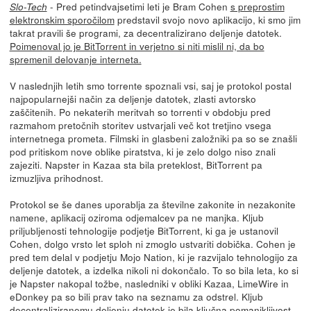
- Pred petindvajsetimi leti je Bram Cohen
s preprostim
Slo-Tech
elektronskim sporočilom
predstavil svojo novo aplikacijo, ki smo jim
takrat pravili še programi, za decentralizirano deljenje datotek.
Poimenoval jo je BitTorrent in verjetno si niti mislil ni, da bo
spremenil delovanje interneta.
V naslednjih letih smo torrente spoznali vsi, saj je protokol postal
najpopularnejši način za deljenje datotek, zlasti avtorsko
zaščitenih. Po nekaterih meritvah so torrenti v obdobju pred
razmahom pretočnih storitev ustvarjali več kot tretjino vsega
internetnega prometa. Filmski in glasbeni založniki pa so se znašli
pod pritiskom nove oblike piratstva, ki je zelo dolgo niso znali
zajeziti. Napster in Kazaa sta bila preteklost, BitTorrent pa
izmuzljiva prihodnost.
Protokol se še danes uporablja za številne zakonite in nezakonite
namene, aplikacij oziroma odjemalcev pa ne manjka. Kljub
priljubljenosti tehnologije podjetje BitTorrent, ki ga je ustanovil
Cohen, dolgo vrsto let sploh ni zmoglo ustvariti dobička. Cohen je
pred tem delal v podjetju Mojo Nation, ki je razvijalo tehnologijo za
deljenje datotek, a izdelka nikoli ni dokončalo. To so bila leta, ko si
je Napster nakopal tožbe, nasledniki v obliki Kazaa, LimeWire in
eDonkey pa so bili prav tako na seznamu za odstrel. Kljub
decentraliziranemu deljenju datotek je bila ključna pomanjkljivost