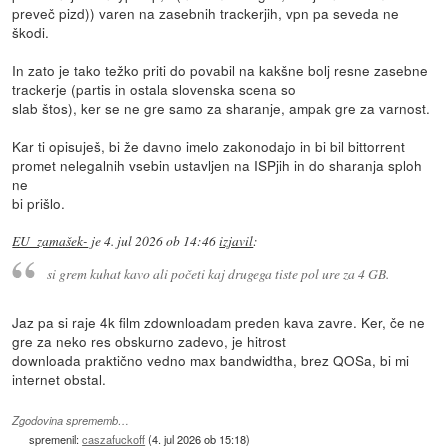
preveč pizd)) varen na zasebnih trackerjih, vpn pa seveda ne
škodi.
In zato je tako težko priti do povabil na kakšne bolj resne zasebne
trackerje (partis in ostala slovenska scena so
slab štos), ker se ne gre samo za sharanje, ampak gre za varnost.
Kar ti opisuješ, bi že davno imelo zakonodajo in bi bil bittorrent
promet nelegalnih vsebin ustavljen na ISPjih in do sharanja sploh
ne
bi prišlo.
EU_zamašek-
je
4. jul 2026 ob 14:46
izjavil
:
si grem kuhat kavo ali početi kaj drugega tiste pol ure za 4 GB.
Jaz pa si raje 4k film zdownloadam preden kava zavre. Ker, če ne
gre za neko res obskurno zadevo, je hitrost
downloada praktično vedno max bandwidtha, brez QOSa, bi mi
internet obstal.
Zgodovina sprememb…
spremenil:
caszafuckoff
(
4. jul 2026 ob 15:18
)