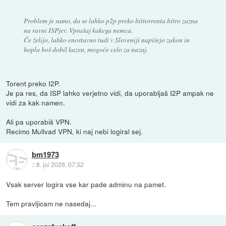
Problem je samo, da se lahko p2p preko bittorrenta hitro zazna
na ravni ISPjev. Vprašaj kakega nemca.
Če želijo, lahko enostavno tudi v Sloveniji napišejo zakon in
hopla boš dobil kazen, mogoče celo za nazaj.
Torent preko I2P.
Je pa res, da ISP lahko verjetno vidi, da uporabljaš I2P ampak ne
vidi za kak namen.
Ali pa uporabiš VPN.
Recimo Mullvad VPN, ki naj nebi logiral sej.
bm1973
::
8. jul 2026, 07:32
Vsak server logira vse kar pade adminu na pamet.
Tem pravljicam ne nasedaj...