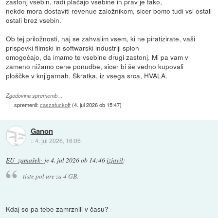
zastonj vsebin, radi plačajo vsebine in prav je tako,
nekdo mora dostaviti revenue založnikom, sicer bomo tudi vsi ostali
ostali brez vsebin.
Ob tej priložnosti, naj se zahvalim vsem, ki ne piratizirate, vaši
prispevki filmski in softwarski industriji sploh
omogočajo, da imamo te vsebine drugi zastonj. Mi pa vam v
zameno nižamo cene ponudbe, sicer bi še vedno kupovali
ploščke v knjigarnah. Skratka, iz vsega srca, HVALA.
Zgodovina sprememb…
spremenil:
caszafuckoff
(
4. jul 2026 ob 15:47
)
Ganon
::
4. jul 2026, 16:06
EU_zamašek-
je
4. jul 2026 ob 14:46
izjavil
:
tiste pol ure za 4 GB.
Kdaj so pa tebe zamrznili v času?