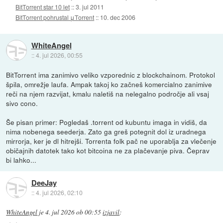
BitTorrent star 10 let
::
3. jul 2011
BitTorrent pohrustal μTorrent
::
10. dec 2006
WhiteAngel
::
4. jul 2026, 00:55
BitTorrent ima zanimivo veliko vzporednic z blockchainom. Protokol
špila, omrežje laufa. Ampak takoj ko začneš komercialno zanimive
reči na njem razvijat, kmalu naletiš na nelegalno področje ali vsaj
sivo cono.
Še pisan primer: Pogledaš .torrent od kubuntu imaga in vidiš, da
nima nobenega seederja. Zato ga greš potegnit dol iz uradnega
mirrorja, ker je dl hitrejši. Torrenta folk pač ne uporablja za vlečenje
običajnih datotek tako kot bitcoina ne za plačevanje piva. Čeprav
bi lahko...
DeeJay
::
4. jul 2026, 02:10
WhiteAngel
je
4. jul 2026 ob 00:55
izjavil
: