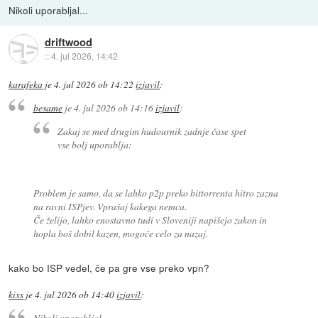
Nikoli uporabljal...
driftwood
::
4. jul 2026, 14:42
karafeka
je
4. jul 2026 ob 14:22
izjavil
:
besame
je
4. jul 2026 ob 14:16
izjavil
:
Zakaj se med drugim hudournik zadnje čase spet
vse bolj uporablja:
Problem je samo, da se lahko p2p preko bittorrenta hitro zazna
na ravni ISPjev. Vprašaj kakega nemca.
Če želijo, lahko enostavno tudi v Sloveniji napišejo zakon in
hopla boš dobil kazen, mogoče celo za nazaj.
kako bo ISP vedel, če pa gre vse preko vpn?
kixs
je
4. jul 2026 ob 14:40
izjavil
:
Nikoli uporabljal...