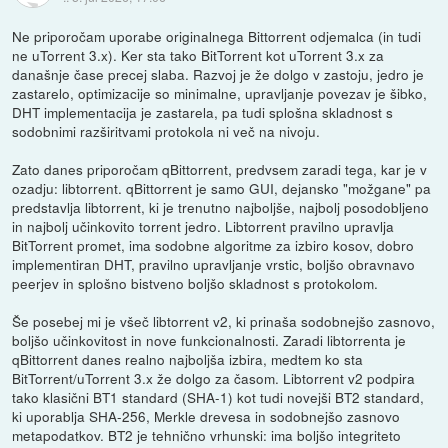
Ne priporočam uporabe originalnega Bittorrent odjemalca (in tudi
ne uTorrent 3.x). Ker sta tako BitTorrent kot uTorrent 3.x za
današnje čase precej slaba. Razvoj je že dolgo v zastoju, jedro je
zastarelo, optimizacije so minimalne, upravljanje povezav je šibko,
DHT implementacija je zastarela, pa tudi splošna skladnost s
sodobnimi razširitvami protokola ni več na nivoju.
Zato danes priporočam qBittorrent, predvsem zaradi tega, kar je v
ozadju: libtorrent. qBittorrent je samo GUI, dejansko "možgane" pa
predstavlja libtorrent, ki je trenutno najboljše, najbolj posodobljeno
in najbolj učinkovito torrent jedro. Libtorrent pravilno upravlja
BitTorrent promet, ima sodobne algoritme za izbiro kosov, dobro
implementiran DHT, pravilno upravljanje vrstic, boljšo obravnavo
peerjev in splošno bistveno boljšo skladnost s protokolom.
Še posebej mi je všeč libtorrent v2, ki prinaša sodobnejšo zasnovo,
boljšo učinkovitost in nove funkcionalnosti. Zaradi libtorrenta je
qBittorrent danes realno najboljša izbira, medtem ko sta
BitTorrent/uTorrent 3.x že dolgo za časom. Libtorrent v2 podpira
tako klasični BT1 standard (SHA-1) kot tudi novejši BT2 standard,
ki uporablja SHA-256, Merkle drevesa in sodobnejšo zasnovo
metapodatkov. BT2 je tehnično vrhunski: ima boljšo integriteto