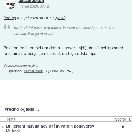
caszafuckoff
::
8. jul 2026, 07:42
link_up
je
7. jul 2026 ob 10:59
izjavil
:
rad bi dobil nazaj svoj hdbits, ker sem ga v obdobju 2010-2020
zanemaril in ga ni vec. :(
Pojdi na irc in potoži (en dober izgovor najdi), če si imel lep seed
ratio, imaš precejšnjo možnost, da ti ga odklenejo.
Zgodovina sprememb…
spremenil:
caszafuckoff
(
8. jul 2026 ob 07:48
)
Vredno ogleda ...
Tema
Sporočila
»
BitTorrent razvija nov način varnih pogovorov
9
McHusch