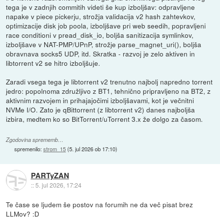
tega je v zadnjih commitih videti še kup izboljšav: odpravljene
napake v piece pickerju, strožja validacija v2 hash zahtevkov,
optimizacije disk job poola, izboljšave pri web seedih, popravljeni
race conditioni v pread_disk_io, boljša sanitizacija symlinkov,
izboljšave v NAT-PMP/UPnP, strožje parse_magnet_uri(), boljša
obravnava socks5 UDP, itd. Skratka - razvoj je zelo aktiven in
libtorrent v2 se hitro izboljšuje.
Zaradi vsega tega je libtorrent v2 trenutno najbolj napredno torrent
jedro: popolnoma združljivo z BT1, tehnično pripravljeno na BT2, z
aktivnim razvojem in prihajajočimi izboljšavami, kot je večnitni
NVMe I/O. Zato je qBittorrent (z libtorrent v2) danes najboljša
izbira, medtem ko so BitTorrent/uTorrent 3.x že dolgo za časom.
Zgodovina sprememb…
spremenilo:
strom_15
(
5. jul 2026 ob 17:10
)
PARTyZAN
::
5. jul 2026, 17:24
Te čase se ljudem še postov na forumih ne da več pisat brez
LLMov? :D