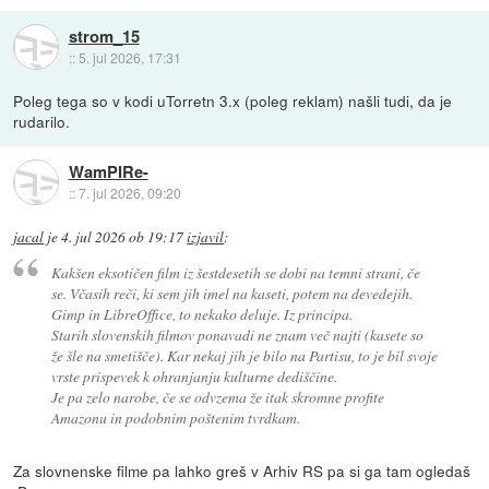
strom_15
::
5. jul 2026, 17:31
Poleg tega so v kodi uTorretn 3.x (poleg reklam) našli tudi, da je
rudarilo.
WamPIRe-
::
7. jul 2026, 09:20
jacal
je
4. jul 2026 ob 19:17
izjavil
:
Kakšen eksotičen film iz šestdesetih se dobi na temni strani, če
se. Včasih reči, ki sem jih imel na kaseti, potem na devedejih.
Gimp in LibreOffice, to nekako deluje. Iz principa.
Starih slovenskih filmov ponavadi ne znam več najti (kasete so
že šle na smetišče). Kar nekaj jih je bilo na Partisu, to je bil svoje
vrste prispevek k ohranjanju kulturne dediščine.
Je pa zelo narobe, če se odvzema že itak skromne profite
Amazonu in podobnim poštenim tvrdkam.
Za slovnenske filme pa lahko greš v Arhiv RS pa si ga tam ogledaš