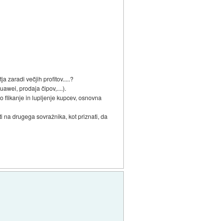
ja zaradi večjih profitov.....?
awei, prodaja čipov,....).
no flikanje in lupljenje kupcev, osnovna
ti na drugega sovražnika, kot priznati, da