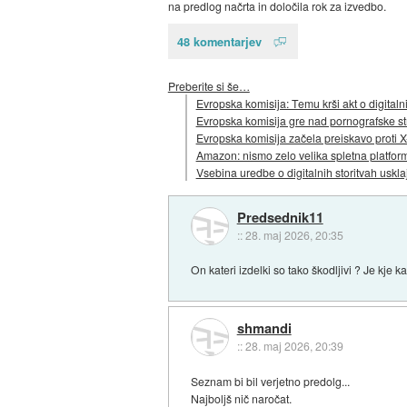
na predlog načrta in določila rok za izvedbo.
48 komentarjev
Preberite si še…
Evropska komisija: Temu krši akt o digitaln
Evropska komisija gre nad pornografske st
Evropska komisija začela preiskavo proti X
Amazon: nismo zelo velika spletna platfor
Vsebina uredbe o digitalnih storitvah uskl
Predsednik11
::
28. maj 2026, 20:35
On kateri izdelki so tako škodljivi ? Je kje
shmandi
::
28. maj 2026, 20:39
Seznam bi bil verjetno predolg...
Najboljš nič naročat.