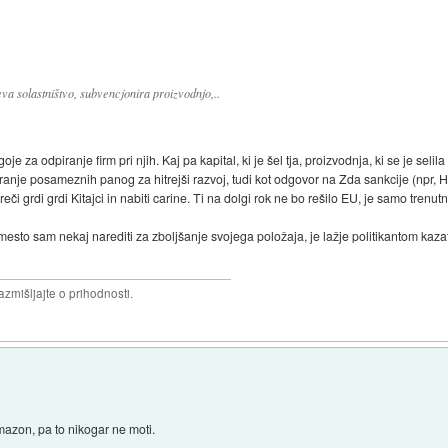
eva solastništvo, subvencjonira proizvodnjo,..
oje za odpiranje firm pri njih. Kaj pa kapital, ki je šel tja, proizvodnja, ki se je selila t
oniranje posameznih panog za hitrejši razvoj, tudi kot odgovor na Zda sankcije (npr, Hu
i grdi grdi Kitajci in nabiti carine. Ti na dolgi rok ne bo rešilo EU, je samo trenut
namesto sam nekaj narediti za zboljšanje svojega položaja, je lažje politikantom kaza
razmišljajte o prihodnosti.
mazon, pa to nikogar ne moti.