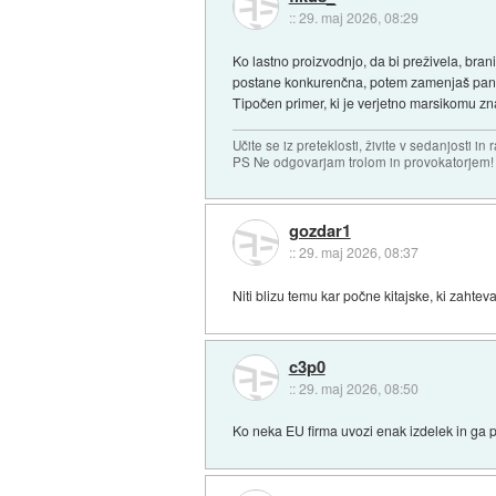
::
29. maj 2026, 08:29
Ko lastno proizvodnjo, da bi preživela, bran
postane konkurenčna, potem zamenjaš pano
Tipočen primer, ki je verjetno marsikomu zna
Učite se iz preteklosti, živite v sedanjosti in 
PS Ne odgovarjam trolom in provokatorjem!
gozdar1
::
29. maj 2026, 08:37
Niti blizu temu kar počne kitajske, ki zahtev
c3p0
::
29. maj 2026, 08:50
Ko neka EU firma uvozi enak izdelek in ga p