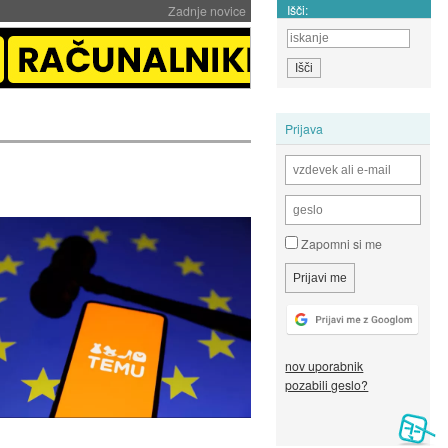
Išči:
Zadnje novice
Prijava
Zapomni si me
nov uporabnik
pozabili geslo?