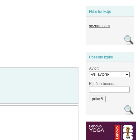
Hitre funkcije
seznam tem
Posebni izpisi
Avtor:
Ključna beseda: