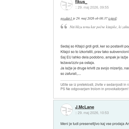
fikus_
::
29. maj 2026, 09:55
gozdar1
je
29. maj 2026 ob 08:37
izjavil
:
Niti blizu temu kar počne kitajske, ki zaht
Sedaj so Kitajci grdi grdi, ker so postavili pog
Kitajci so to izkoristili, prav tako subvenci
Saj EU lahko dela podobno, ampak je lažje reč
težava/izziv pa ostaja.
Ja lažje je druge kriviti za svojo mizerijo, 
so zafurali,....
Učite se iz preteklosti, živite v sedanjosti in 
PS Ne odgovarjam trolom in provokatorjem!
J.McLane
::
29. maj 2026, 10:53
Meni je tudi presenetljivo kaj vse prodaja A