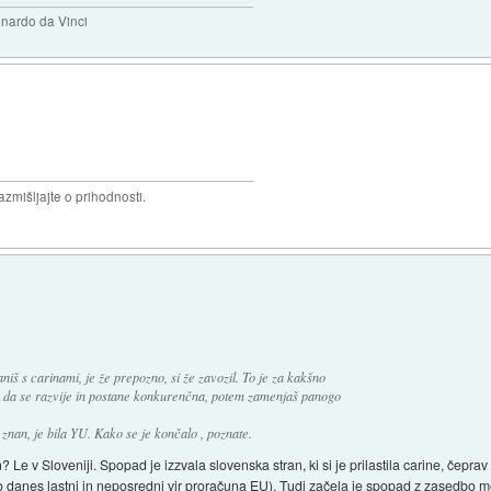
eonardo da Vinci
razmišljajte o prihodnosti.
niš s carinami, je že prepozno, si že zavozil. To je za kakšno
, da se razvije in postane konkurenčna, potem zamenjaš panogo
znan, je bila YU. Kako se je končalo , poznate.
Le v Sloveniji. Spopad je izzvala slovenska stran, ki si je prilastila carine, čeprav 
 danes lastni in neposredni vir proračuna EU). Tudi začela je spopad z zasedbo 