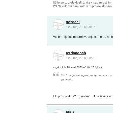
Učite se iz preteklosti, živite v sedanjosti in 
PS Ne odgovarjam trolom in provokatorjem!
gozdar1
::
29. maj 2026, 08:25
Vsi branijo lastno proizvodnjo samo eu ne 
tetriandoch
::
29. maj 2026, 08:29
gozdar1
je
29. maj 2026 ob 08:25
izjavil
:
Vsi branijo lastno proizvodnjo samo eu ne
zanimajo.
EU proizvodnja? Edino kar EU proizvaja so p
fikus_