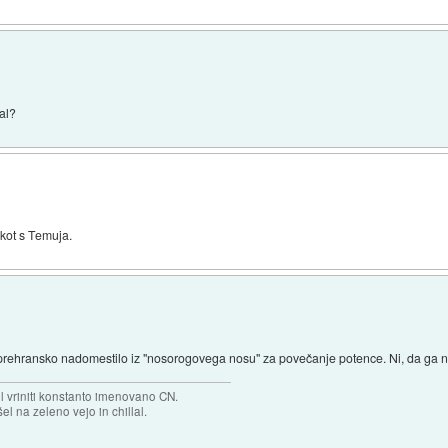
al?
kot s Temuja.
 prehransko nadomestilo iz "nosorogovega nosu" za povečanje potence. Ni, da ga n
el vriniti konstanto imenovano CN.
el na zeleno vejo in chillal.