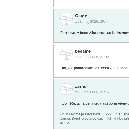
Glugy
::
28. maj 2026, 20:44
Zanimivo. A bodo Aliexpress tud kaj kaznov
besame
::
28. maj 2026, 21:02
Hm, več ponaredkov sem dobil z Amazona, 
Jarno
::
28. maj 2026, 21:16
Kdor išče, ta najde, morda tudi ponarejeno
Chuck Norris je med števili 0.999... in 1 usp
James Bond je že pred časi mislil, da bo priš
#65W!