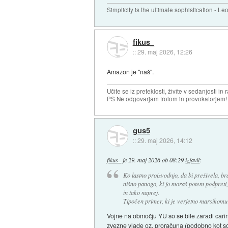
Simplicity is the ultimate sophistication - L
fikus_
::
29. maj 2026, 12:26
Amazon je "naš".
Učite se iz preteklosti, živite v sedanjosti in 
PS Ne odgovarjam trolom in provokatorjem!
gus5
::
29. maj 2026, 14:12
fikus_
je
29. maj 2026 ob 08:29
izjavil
:
Ko lastno proizvodnjo, da bi preživela, bra
nišno panogo, ki jo moraš potem podpreti
in tako naprej.
Tipočen primer, ki je verjetno marsikomu 
Vojne na območju YU so se bile zaradi carin? 
zvezne vlade oz. proračuna (podobno kot so