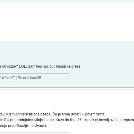
ije obvozile? LOL. Sam keš hocjo, ti kešpičke.press
 | 6700XT | P2 m.2 500GB
, v tem primeru fizična oseba. Če je firma uvoznik, potem firma.
 in EU preprodajalce Kitajski robe. Kaže da tiste 3€ izdelek ni dovolj oz. bo prepozno
ruje pred škodljivimi stvarmi.