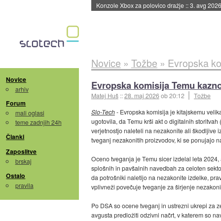
Konzole Xbox za polovico dražje
::
3. avg 2026
Novice
»
Tožbe
»
Evropska ko
Novice
Evropska komisija Temu kaznov
arhiv
Matej Huš
::
28. maj 2026
ob 20:12
Tožbe
Forum
Slo-Tech
- Evropska komisija je kitajskemu velik
mali oglasi
ugotovila, da Temu krši akt o digitalnih storitvah
teme zadnjih 24h
verjetnostjo naleteli na nezakonite ali škodljive 
Članki
tveganj nezakonitih proizvodov, ki se ponujajo na 
Zaposlitve
Oceno tveganja je Temu sicer izdelal leta 2024
brskaj
splošnih in pavšalnih navedbah za celoten sektor
Ostalo
da potrošniki naletijo na nezakonite izdelke, pra
pravila
vplivneži povečuje tveganje za širjenje nezakonit
Po DSA so ocene tveganj in ustrezni ukrepi za z
avgusta predložiti odzivni načrt, v katerem so n