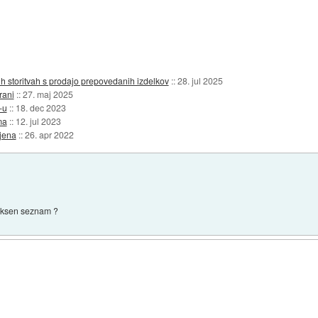
ih storitvah s prodajo prepovedanih izdelkov
::
28. jul 2025
rani
::
27. maj 2025
-u
::
18. dec 2023
ma
::
12. jul 2023
ajena
::
26. apr 2022
 kaksen seznam ?