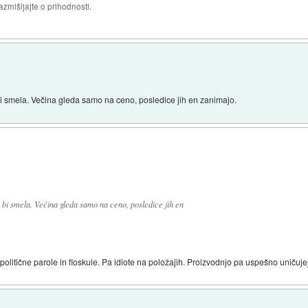
razmišljajte o prihodnosti.
bi smela. Večina gleda samo na ceno, posledice jih en zanimajo.
 bi smela. Večina gleda samo na ceno, posledice jih en
olitične parole in floskule. Pa idiote na položajih. Proizvodnjo pa uspešno uničuje