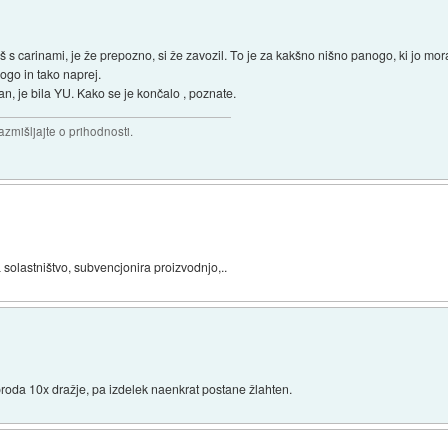
iš s carinami, je že prepozno, si že zavozil. To je za kakšno nišno panogo, ki jo mor
go in tako naprej.
n, je bila YU. Kako se je končalo , poznate.
razmišljajte o prihodnosti.
a solastništvo, subvencjonira proizvodnjo,..
roda 10x dražje, pa izdelek naenkrat postane žlahten.