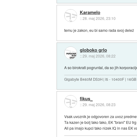
Karamelo
::
28. maj 2026, 23:10
temu je zakon, eu bi samo rada svoj delež
globoko grlo
::
29. maj 2026, 08:22
A so birokrati pogruntal, da so jih korporac
Gigabyte B460M DS3H | I5 - 10400F | 16GB
fikus_
::
29. maj 2026, 08:23
Vsak uvoznik je odgovoren za uvoz predmetov
Ta kazen je bolj tako tako, EK "brani" EU trg
Ali pa imajo kupci tako nizek IQ in nas EK va