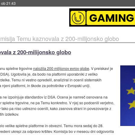
 ob 21:43
misija Temu kaznovala z 200-milijonsko globo
ala z 200-milijonsko globo
anu spletne trgovine
naložila 200 milijonov evrov globe
. V preiskavi je
 (DSA). Ugotovila je, da bodo na platformi uporabniki z veliko
izdelke. Temu ni vestno opredelil, analiziral in ocenil sistemskih
njeni platformi, in škode za potrošnike v Evropski uniji.
, a ne izpolnjuje standardov iz DSA. Ocena je namreč osnovana na
 spletne trgovine, ne pa Temu konkretno. V njej so podcenili verjetno,
v tako pa niso ustrezno ocenili, kako zasnova strani in povezovanje z
ih izdelkov.
elo velike spletne platforme in obvezni. Temu mora sedaj do 28.
avedeni ukrepi za odpravo kršitev. Komisija bo v mesecu dni odgovorila