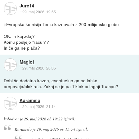
Jure14
::
29. maj 2026, 19:55
>Evropska komisija Temu kaznovala z 200-milijonsko globo
OK. In kaj zdaj?
Komu pošljejo "račun"?
In če ga ne plača?
Magic1
::
29. maj 2026, 20:05
Dobi še dodatno kazen, eventuelno ga pa lahko
prepovejo/blokirajo. Zakaj se je pa Tiktok prilagaji Trumpu?
Karamelo
::
29. maj 2026, 21:14
kolodvor
je
29. maj 2026 ob 19:22
izjavil
:
Karamelo
je
29. maj 2026 ob 15:54
izjavil
: