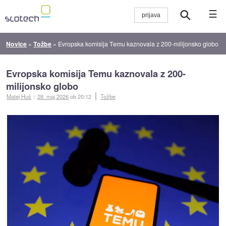
☰
Novice
»
Tožbe
»
Evropska komisija Temu kaznovala z 200-milijonsko globo
Evropska komisija Temu kaznovala z 200-
milijonsko globo
Matej Huš
::
28. maj 2026
ob 20:12
Tožbe