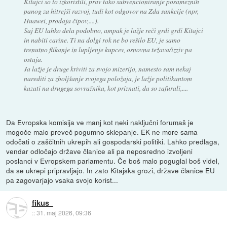
Kitajci so to izkoristili, prav tako subvencioniranje posameznih
panog za hitrejši razvoj, tudi kot odgovor na Zda sankcije (npr,
Huawei, prodaja čipov,....).
Saj EU lahko dela podobno, ampak je lažje reči grdi grdi Kitajci
in nabiti carine. Ti na dolgi rok ne bo rešilo EU, je samo
trenutno flikanje in lupljenje kupcev, osnovna težava/izziv pa
ostaja.
Ja lažje je druge kriviti za svojo mizerijo, namesto sam nekaj
narediti za zboljšanje svojega položaja, je lažje politikantom
kazati na drugega sovražnika, kot priznati, da so zafurali,....
Da Evropska komisija ve manj kot neki naključni forumaš je
mogoče malo preveč pogumno sklepanje. EK ne more sama
odočati o zaščitnih ukrepih ali gospodarski politiki. Lahko predlaga,
vendar odločajo države članice ali pa neposredno izvoljeni
poslanci v Evropskem parlamentu. Če boš malo poguglal boš videl,
da se ukrepi pripravljajo. In zato Kitajska grozi, države članice EU
pa zagovarjajo vsaka svojo korist...
fikus_
::
31. maj 2026, 09:36