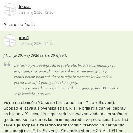
fikus_
::
29. maj 2026, 12:26
Amazon je "naš".
gus5
::
29. maj 2026, 14:12
fikus_
je
29. maj 2026 ob 08:29
izjavil
:
Ko lastno proizvodnjo, da bi preživela, braniš s carinami, je že
prepozno, si že zavozil. To je za kakšno nišno panogo, ki jo
moraš potem podpreti, da se razvije in postane konkurenčna,
potem zamenjaš panogo in tako naprej.
Tipočen primer, ki je verjetno marsikomu znan, je bila YU. Kako
se je končalo , poznate.
Vojne na območju YU so se bile zaradi carin? Le v Sloveniji.
Spopad je izzvala slovenska stran, ki si je prilastila carine, čeprav
so bile te v YU lastni in neposredni vir zvezne vlade oz. proračuna
(podobno kot so danes lastni in neposredni vir proračuna EU). Tudi
začela je spopad z zasedbo mednarodnih prehodov & carinarnic
na zunanji meji YU v Sloveniji. Slovenska stran je 25. 6. 1991 na