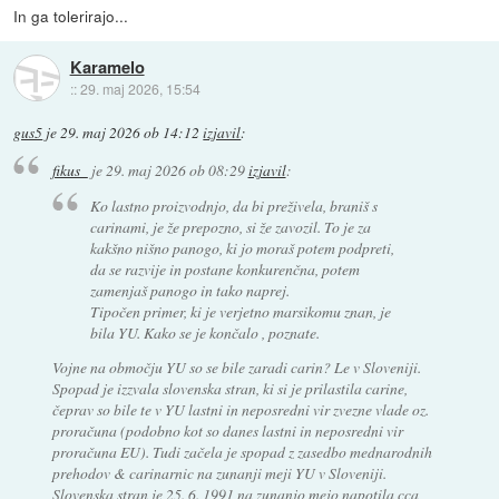
In ga tolerirajo...
Karamelo
::
29. maj 2026, 15:54
gus5
je
29. maj 2026 ob 14:12
izjavil
:
fikus_
je
29. maj 2026 ob 08:29
izjavil
:
Ko lastno proizvodnjo, da bi preživela, braniš s
carinami, je že prepozno, si že zavozil. To je za
kakšno nišno panogo, ki jo moraš potem podpreti,
da se razvije in postane konkurenčna, potem
zamenjaš panogo in tako naprej.
Tipočen primer, ki je verjetno marsikomu znan, je
bila YU. Kako se je končalo , poznate.
Vojne na območju YU so se bile zaradi carin? Le v Sloveniji.
Spopad je izzvala slovenska stran, ki si je prilastila carine,
čeprav so bile te v YU lastni in neposredni vir zvezne vlade oz.
proračuna (podobno kot so danes lastni in neposredni vir
proračuna EU). Tudi začela je spopad z zasedbo mednarodnih
prehodov & carinarnic na zunanji meji YU v Sloveniji.
Slovenska stran je 25. 6. 1991 na zunanjo mejo napotila cca