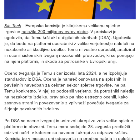
- Evropska komisija je kitajskemu velikanu spletne
Slo-Tech
trgovine
naložila 200 milijonov evrov globe
. V preiskavi je
ugotovila, da Temu krši akt o digitalnih storitvah (DSA). Ugotovila
je, da bodo na platformi uporabniki z veliko verjetnostjo naleteli na
nezakonite ali škodljive izdelke. Temu ni vestno opredelil, analiziral
in ocenil sistemskih tveganj nezakonitih proizvodov, ki se ponujajo
na njeni platformi, in škode za potrošnike v Evropski uniji.
Oceno tveganja je Temu sicer izdelal leta 2024, a ne izpolnjuje
standardov iz DSA. Ocena je namreč osnovana na splošnih in
pavšalnih navedbah za celoten sektor spletne trgovine, ne pa
Temu konkretno. V njej so podcenili verjetno, da potrošniki naletijo
na nezakonite izdelke, prav tako pa niso ustrezno ocenili, kako
zasnova strani in povezovanje z vplivneži povečuje tveganje za
širjenje nezakonitih izdelkov.
Po DSA so ocene tveganj in ustrezni ukrepi za zelo velike spletne
platforme in obvezni. Temu mora sedaj do 28. avgusta predložiti
odzivni načrt, v katerem so navedeni ukrepi za odpravo kršitev.
Komisija bo v mesecu dni odgovorila na predlog načrta in določila