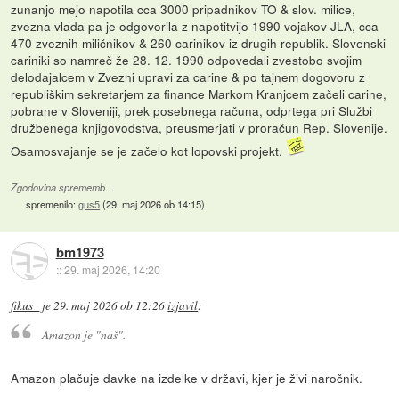
zunanjo mejo napotila cca 3000 pripadnikov TO & slov. milice,
zvezna vlada pa je odgovorila z napotitvijo 1990 vojakov JLA, cca
470 zveznih miličnikov & 260 carinikov iz drugih republik. Slovenski
cariniki so namreč že 28. 12. 1990 odpovedali zvestobo svojim
delodajalcem v Zvezni upravi za carine & po tajnem dogovoru z
republiškim sekretarjem za finance Markom Kranjcem začeli carine,
pobrane v Sloveniji, prek posebnega računa, odprtega pri Službi
družbenega knjigovodstva, preusmerjati v proračun Rep. Slovenije.
Osamosvajanje se je začelo kot lopovski projekt.
Zgodovina sprememb…
spremenilo:
gus5
(
29. maj 2026 ob 14:15
)
bm1973
::
29. maj 2026, 14:20
fikus_
je
29. maj 2026 ob 12:26
izjavil
:
Amazon je "naš".
Amazon plačuje davke na izdelke v državi, kjer je živi naročnik.