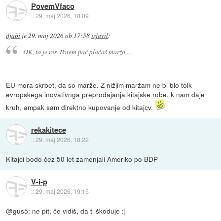
PovemVfaco
::
29. maj 2026, 18:09
djabi
je
29. maj 2026 ob 17:58
izjavil
:
OK, to je res. Potem pač plačaš maržo ...
EU mora skrbet, da so marže. Z nižjim maržam ne bi blo tolk
evropskega inovativnga preprodajanja kitajske robe, k nam daje
kruh, ampak sam direktno kupovanje od kitajcv.
rekakitece
::
29. maj 2026, 18:22
Kitajci bodo čez 50 let zamenjali Ameriko po BDP
V-i-p
::
29. maj 2026, 19:15
@gus5: ne pit, če vidiš, da ti škoduje :]