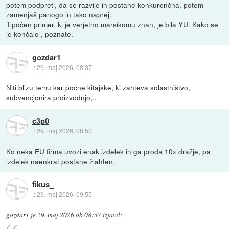
potem podpreti, da se razvije in postane konkurenčna, potem
zamenjaš panogo in tako naprej.
Tipočen primer, ki je verjetno marsikomu znan, je bila YU. Kako se
je končalo , poznate.
gozdar1
::
29. maj 2026, 08:37
Niti blizu temu kar počne kitajske, ki zahteva solastništvo,
subvencjonira proizvodnjo,..
c3p0
::
29. maj 2026, 08:50
Ko neka EU firma uvozi enak izdelek in ga proda 10x dražje, pa
izdelek naenkrat postane žlahten.
fikus_
::
29. maj 2026, 09:55
gozdar1
je
29. maj 2026 ob 08:37
izjavil
: