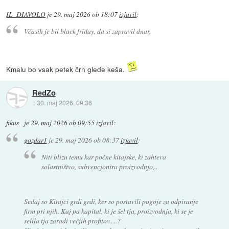
IL_DIAVOLO
je
29. maj 2026 ob 18:07
izjavil
:
Včasih je bil black friday, da si zapravil dnar,
Kmalu bo vsak petek črn glede keša.
RedZo
::
30. maj 2026, 09:36
fikus_
je
29. maj 2026 ob 09:55
izjavil
:
gozdar1
je
29. maj 2026 ob 08:37
izjavil
:
Niti blizu temu kar počne kitajske, ki zahteva
solastništvo, subvencjonira proizvodnjo,..
Sedaj so Kitajci grdi grdi, ker so postavili pogoje za odpiranje
firm pri njih. Kaj pa kapital, ki je šel tja, proizvodnja, ki se je
selila tja zaradi večjih profitov.....?