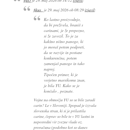
gus5
je
29. maj 2026 ob 14:12
izjavil
:
fikus_
je
29. maj 2026 ob 08:29
izjavil
:
Ko lastno proizvodnjo,
da bi preživela, braniš s
carinami, je že prepozno,
si že zavozil. To je za
kakšno nišno panogo, ki
jo moraš potem podpreti,
da se razvije in postane
konkurenčna, potem
zamenjaš panogo in tako
naprej.
Tipočen primer, ki je
verjetno marsikomu znan,
je bila YU. Kako se je
končalo , poznate.
Vojne na območju YU so se bile zaradi
carin? Le v Sloveniji. Spopad je izzvala
slovenska stran, ki si je prilastila
carine, čeprav so bile te v YU lastni in
neposredni vir zvezne vlade oz.
proračuna (podobno kot so danes