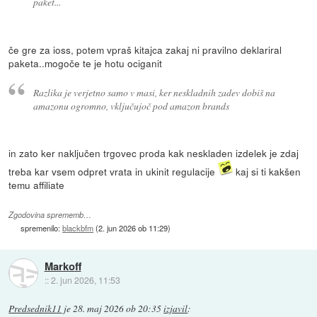
paket...
če gre za ioss, potem vpraš kitajca zakaj ni pravilno deklariral
paketa..mogoče te je hotu ociganit
Razlika je verjetno samo v masi, ker neskladnih zadev dobiš na
amazonu ogromno, vključujoč pod amazon brands
in zato ker naključen trgovec proda kak neskladen izdelek je zdaj
treba kar vsem odpret vrata in ukinit regulacije
kaj si ti kakšen
temu affiliate
Zgodovina sprememb…
spremenilo:
blackbfm
(
2. jun 2026 ob 11:29
)
Markoff
::
2. jun 2026, 11:53
Predsednik11
je
28. maj 2026 ob 20:35
izjavil
: