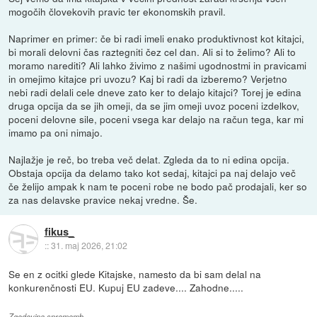
mogočih človekovih pravic ter ekonomskih pravil.
Naprimer en primer: če bi radi imeli enako produktivnost kot kitajci,
bi morali delovni čas raztegniti čez cel dan. Ali si to želimo? Ali to
moramo narediti? Ali lahko živimo z našimi ugodnostmi in pravicami
in omejimo kitajce pri uvozu? Kaj bi radi da izberemo? Verjetno
nebi radi delali cele dneve zato ker to delajo kitajci? Torej je edina
druga opcija da se jih omeji, da se jim omeji uvoz poceni izdelkov,
poceni delovne sile, poceni vsega kar delajo na račun tega, kar mi
imamo pa oni nimajo.
Najlažje je reč, bo treba več delat. Zgleda da to ni edina opcija.
Obstaja opcija da delamo tako kot sedaj, kitajci pa naj delajo več
če želijo ampak k nam te poceni robe ne bodo pač prodajali, ker so
za nas delavske pravice nekaj vredne. Še.
fikus_
::
31. maj 2026, 21:02
Se en z ocitki glede Kitajske, namesto da bi sam delal na
konkurenčnosti EU. Kupuj EU zadeve.... Zahodne.....
Zgodovina sprememb…