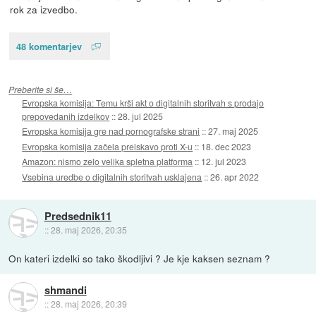
rok za izvedbo.
48 komentarjev
Preberite si še…
Evropska komisija: Temu krši akt o digitalnih storitvah s prodajo
prepovedanih izdelkov
::
28. jul 2025
Evropska komisija gre nad pornografske strani
::
27. maj 2025
Evropska komisija začela preiskavo proti X-u
::
18. dec 2023
Amazon: nismo zelo velika spletna platforma
::
12. jul 2023
Vsebina uredbe o digitalnih storitvah usklajena
::
26. apr 2022
Predsednik11
::
28. maj 2026, 20:35
On kateri izdelki so tako škodljivi ? Je kje kaksen seznam ?
shmandi
::
28. maj 2026, 20:39