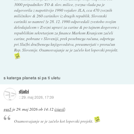
3000 pripadnikov TO & slov. milice, zvezna vlada pa je
odgovorila z napotitvijo 1990 vojakov JLA, cca 470 zveznih
miličnikov & 260 carinikov iz drugih republik. Slovenski
cariniki so namreč že 28. 12. 1990 odpovedali zvestobo svojim
delodajalcem v Zvezni upravi za carine & po tajnem dogovoru z
republiškim sekretarjem za finance Markom Kranjcem začeli
carine, pobrane v Sloveniji, prek posebnega računa, odprtega
pri Službi družbenega knjigovodstva, preusmerjati v proračun
Rep. Slovenije. Osamosvajanje se je začelo kot lopovski projekt.
s katerga planeta si pa ti uletu
djabi
::
29. maj 2026, 17:39
gus5
je
29. maj 2026 ob 14:12
izjavil
:
Osamosvajanje se je začelo kot lopovski projekt.