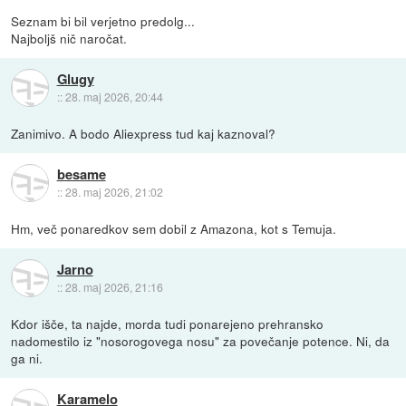
Seznam bi bil verjetno predolg...
Najboljš nič naročat.
Glugy
::
28. maj 2026, 20:44
Zanimivo. A bodo Aliexpress tud kaj kaznoval?
besame
::
28. maj 2026, 21:02
Hm, več ponaredkov sem dobil z Amazona, kot s Temuja.
Jarno
::
28. maj 2026, 21:16
Kdor išče, ta najde, morda tudi ponarejeno prehransko
nadomestilo iz "nosorogovega nosu" za povečanje potence. Ni, da
ga ni.
Karamelo