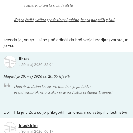
s katerga planeta si pa ti uletu
Kaj
se
čudiš
,
večina
zgodovine
ni
takšne
,
kot
so
nas
učili
v
šoli
.
seveda je, samo ti si se pač odločil da boš verjel teorijam zarote, to
je vse
fikus_
::
29. maj 2026, 22:04
Magic1
je
29. maj 2026 ob 20:05
izjavil
:
Dobi še dodatno kazen, eventuelno ga pa lahko
prepovejo/blokirajo. Zakaj se je pa Tiktok prilagaji Trumpu?
Del TT ki je v Zda se je prilagodil , američani so vstopili v lastništvo.
blackbfm
::
30. maj 2026, 00:47