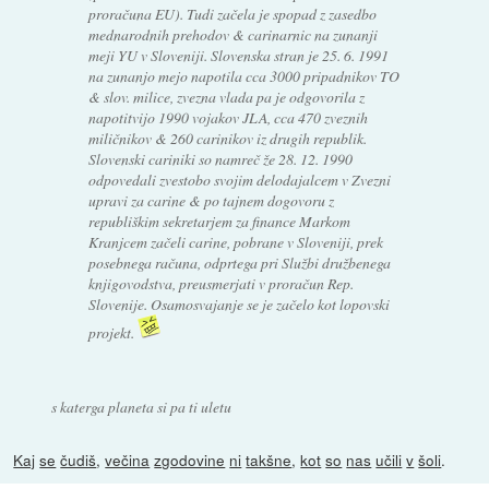
proračuna EU). Tudi začela je spopad z zasedbo
mednarodnih prehodov & carinarnic na zunanji
meji YU v Sloveniji. Slovenska stran je 25. 6. 1991
na zunanjo mejo napotila cca 3000 pripadnikov TO
& slov. milice, zvezna vlada pa je odgovorila z
napotitvijo 1990 vojakov JLA, cca 470 zveznih
miličnikov & 260 carinikov iz drugih republik.
Slovenski cariniki so namreč že 28. 12. 1990
odpovedali zvestobo svojim delodajalcem v Zvezni
upravi za carine & po tajnem dogovoru z
republiškim sekretarjem za finance Markom
Kranjcem začeli carine, pobrane v Sloveniji, prek
posebnega računa, odprtega pri Službi družbenega
knjigovodstva, preusmerjati v proračun Rep.
Slovenije. Osamosvajanje se je začelo kot lopovski
projekt.
s katerga planeta si pa ti uletu
Kaj
se
čudiš
,
večina
zgodovine
ni
takšne
,
kot
so
nas
učili
v
šoli
.