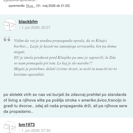
spremenilo:
fikus_
(
31. maj 2026 ob 21:02
)
blackbfm
::
1. jun 2026, 02:07
Vidim da vas je uradna propaganda oprala, da so Kitajci
bavbav.... Lazje je kazati na zunanjega sovraznika, kot pa doma
migati.
EU je imela prednost pred Kitajsko pa smo jo zapravili, še Zda
so nam pomagala pri tem. Le kaj je slo narobe?!
Migati je potrebno, delati izvirne stvari, se uciti in nauciti ter to
koristno uporabiti.
po slotekk virih so nas vsi burjati že zdavnaj prehitel po standards
of living a njihova elita pa pošilja otroke v ameriko,švico,francijo in
gradi tu dvorce.. zdaj ali naša propaganda drži, ali pa njihova sere
da propadamo..
bm1973
::
1. jun 2026, 07:30