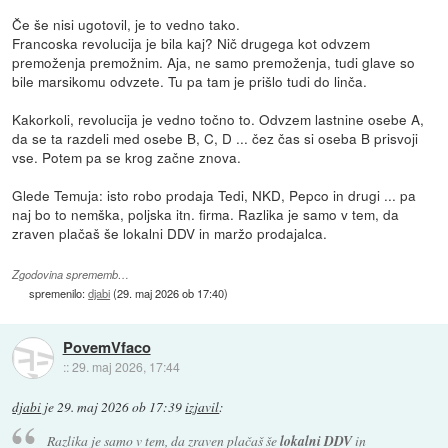
Če še nisi ugotovil, je to vedno tako.
Francoska revolucija je bila kaj? Nič drugega kot odvzem
premoženja premožnim. Aja, ne samo premoženja, tudi glave so
bile marsikomu odvzete. Tu pa tam je prišlo tudi do linča.
Kakorkoli, revolucija je vedno točno to. Odvzem lastnine osebe A,
da se ta razdeli med osebe B, C, D ... čez čas si oseba B prisvoji
vse. Potem pa se krog začne znova.
Glede Temuja: isto robo prodaja Tedi, NKD, Pepco in drugi ... pa
naj bo to nemška, poljska itn. firma. Razlika je samo v tem, da
zraven plačaš še lokalni DDV in maržo prodajalca.
Zgodovina sprememb…
spremenilo:
djabi
(
29. maj 2026 ob 17:40
)
PovemVfaco
::
29. maj 2026, 17:44
djabi
je
29. maj 2026 ob 17:39
izjavil
:
Razlika je samo v tem, da zraven plačaš še
lokalni DDV
in