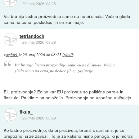
::
29. maj 2026, 08:25
Vsi branijo lastno proizvodnjo samo eu ne bi smela. Večina gleda
samo na ceno, posledice jih en zanimajo.
tetriandoch
::
29. maj 2026, 08:29
gozdar1
je
29. maj 2026 ob 08:25
izjavil
:
Vsi branijo lastno proizvodnjo samo eu ne bi smela. Večina
gleda samo na ceno, posledice jih en zanimajo.
EU proizvodnja? Edino kar EU proizvaja so politične parole in
floskule. Pa idiote na položajih. Proizvodnjo pa uspešno uničujejo.
fikus_
::
29. maj 2026, 08:29
Ko lastno proizvodnjo, da bi preživela, braniš s carinami, je že
prepozno, si že zavozil. To je za kakšno nišno panogo, ki jo moraš