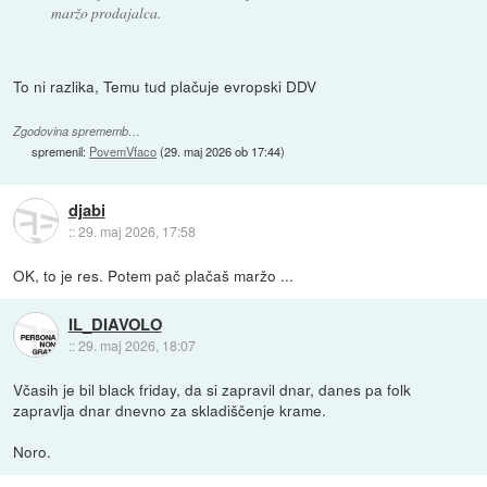
maržo prodajalca.
To ni razlika, Temu tud plačuje evropski DDV
Zgodovina sprememb…
spremenil:
PovemVfaco
(
29. maj 2026 ob 17:44
)
djabi
::
29. maj 2026, 17:58
OK, to je res. Potem pač plačaš maržo ...
IL_DIAVOLO
::
29. maj 2026, 18:07
Včasih je bil black friday, da si zapravil dnar, danes pa folk
zapravlja dnar dnevno za skladiščenje krame.
Noro.