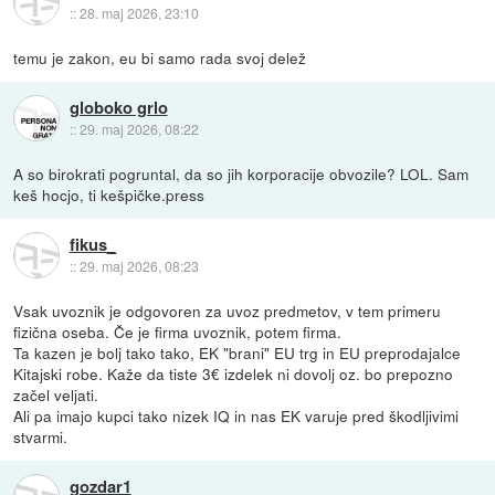
::
28. maj 2026, 23:10
temu je zakon, eu bi samo rada svoj delež
globoko grlo
::
29. maj 2026, 08:22
A so birokrati pogruntal, da so jih korporacije obvozile? LOL. Sam
keš hocjo, ti kešpičke.press
fikus_
::
29. maj 2026, 08:23
Vsak uvoznik je odgovoren za uvoz predmetov, v tem primeru
fizična oseba. Če je firma uvoznik, potem firma.
Ta kazen je bolj tako tako, EK "brani" EU trg in EU preprodajalce
Kitajski robe. Kaže da tiste 3€ izdelek ni dovolj oz. bo prepozno
začel veljati.
Ali pa imajo kupci tako nizek IQ in nas EK varuje pred škodljivimi
stvarmi.
gozdar1