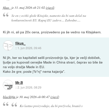
fikus_
je
31. maj 2026 ob 21:02
izjavil
:
Se en z ocitki glede Kitajske, namesto da bi sam delal na
konkurenčnosti EU. Kupuj EU zadeve.... Zahodne.....
Ki jih ni, ali pa 20x cena, proizvedeno pa še vedno na Kitajskem.
fikus_
::
1. jun 2026, 09:46
Ni jih, ker so kapitalisti selili proizvodnjo tja, kjer je večji dobiček,
ljudje pa kupovali cenejše Made in China stvari, čeprav so bile še
na voljo dražje Made in EU.
Kako že gre; posle j*b*nj* nema kajanja".
Mr.B
::
2. jun 2026, 08:29
blackbfm
je
30. maj 2026 ob 00:47
izjavil
:
Ko lastno proizvodnjo, da bi preživela, braniš s