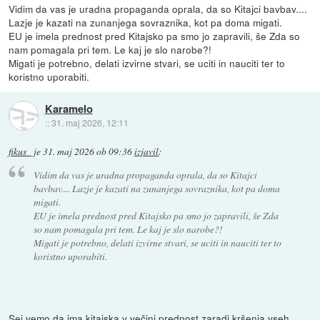
Vidim da vas je uradna propaganda oprala, da so Kitajci bavbav....
Lazje je kazati na zunanjega sovraznika, kot pa doma migati.
EU je imela prednost pred Kitajsko pa smo jo zapravili, še Zda so
nam pomagala pri tem. Le kaj je slo narobe?!
Migati je potrebno, delati izvirne stvari, se uciti in nauciti ter to
koristno uporabiti.
Karamelo
::
31. maj 2026, 12:11
fikus_
je
31. maj 2026 ob 09:36
izjavil
:
Vidim da vas je uradna propaganda oprala, da so Kitajci
bavbav.... Lazje je kazati na zunanjega sovraznika, kot pa doma
migati.
EU je imela prednost pred Kitajsko pa smo jo zapravili, še Zda
so nam pomagala pri tem. Le kaj je slo narobe?!
Migati je potrebno, delati izvirne stvari, se uciti in nauciti ter to
koristno uporabiti.
Sej vemo da ima kitajska v večini prednost zaradi kršenja vseh