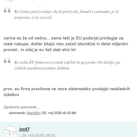
Ko lastno proizvodnjo, da bi preživela, braniš s carinami, je že
prepozno, si že zavozil.
carine so že od vedno... samo tebi je EU podarjal privilegije za
male nakupe, dokler kitajci niso začeli izkoriščat in delat miljardni
promet.. in zdaj je eu tisti slab stric lol
Ko neka EU firma uvozi enak izdelek in ga proda 10x dražje, pa
izdelek naenkrat postane žlahten.
prvo, eu firma praviloma ne more sistematsko prodajat neskladnih
izdelkov
Zgodovina sprememb…
spremenilo:
blackbfm
(
30. maj 2026 ob 00:48
)
int47
::
30. maj 2026, 08:35