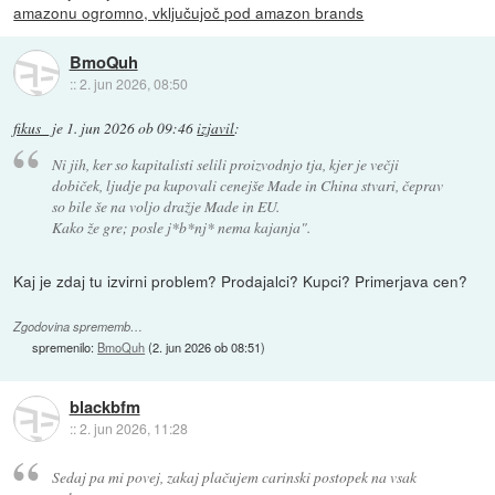
amazonu ogromno, vključujoč pod amazon brands
BmoQuh
::
2. jun 2026, 08:50
fikus_
je
1. jun 2026 ob 09:46
izjavil
:
Ni jih, ker so kapitalisti selili proizvodnjo tja, kjer je večji
dobiček, ljudje pa kupovali cenejše Made in China stvari, čeprav
so bile še na voljo dražje Made in EU.
Kako že gre; posle j*b*nj* nema kajanja".
Kaj je zdaj tu izvirni problem? Prodajalci? Kupci? Primerjava cen?
Zgodovina sprememb…
spremenilo:
BmoQuh
(
2. jun 2026 ob 08:51
)
blackbfm
::
2. jun 2026, 11:28
Sedaj pa mi povej, zakaj plačujem carinski postopek na vsak