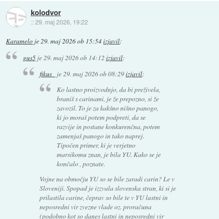
kolodvor
::
29. maj 2026, 19:22
Karamelo
je
29. maj 2026 ob 15:54
izjavil
:
gus5
je
29. maj 2026 ob 14:12
izjavil
:
fikus_
je
29. maj 2026 ob 08:29
izjavil
:
Ko lastno proizvodnjo, da bi preživela,
braniš s carinami, je že prepozno, si že
zavozil. To je za kakšno nišno panogo,
ki jo moraš potem podpreti, da se
razvije in postane konkurenčna, potem
zamenjaš panogo in tako naprej.
Tipočen primer, ki je verjetno
marsikomu znan, je bila YU. Kako se je
končalo , poznate.
Vojne na območju YU so se bile zaradi carin? Le v
Sloveniji. Spopad je izzvala slovenska stran, ki si je
prilastila carine, čeprav so bile te v YU lastni in
neposredni vir zvezne vlade oz. proračuna
(podobno kot so danes lastni in neposredni vir