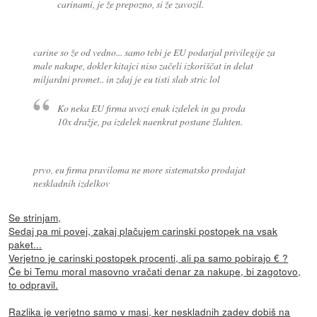
carinami, je že prepozno, si že zavozil.
carine so že od vedno... samo tebi je EU podarjal privilegije za
male nakupe, dokler kitajci niso začeli izkoriščat in delat
miljardni promet.. in zdaj je eu tisti slab stric lol
Ko neka EU firma uvozi enak izdelek in ga proda
10x dražje, pa izdelek naenkrat postane žlahten.
prvo, eu firma praviloma ne more sistematsko prodajat
neskladnih izdelkov
Se strinjam,
Sedaj pa mi povej, zakaj plačujem carinski postopek na vsak
paket...
Verjetno je carinski postopek procenti, ali pa samo pobirajo € ?
Če bi Temu moral masovno vračati denar za nakupe, bi zagotovo,
to odpravil.
Razlika je verjetno samo v masi, ker neskladnih zadev dobiš na