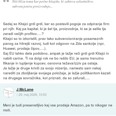
Niti blizu temu kar počne kitajske, ki zahteva solastništvo,
subvencjonira proizvodnjo,..
Sedaj so Kitajci grdi grdi, ker so postavili pogoje za odpiranje firm
pri njih. Kaj pa kapital, ki je šel tja, proizvodnja, ki se je selila tja
zaradi večjih profitov.....?
Kitajci so to izkoristili, prav tako subvencioniranje posameznih
panog za hitrejši razvoj, tudi kot odgovor na Zda sankcije (npr,
Huawei, prodaja čipov,....).
Saj EU lahko dela podobno, ampak je lažje reči grdi grdi Kitajci in
nabiti carine. Ti na dolgi rok ne bo rešilo EU, je samo trenutno
flikanje in lupljenje kupcev, osnovna težava/izziv pa ostaja.
Ja lažje je druge kriviti za svojo mizerijo, namesto sam nekaj
narediti za zboljšanje svojega položaja, je lažje politikantom kazati
na drugega sovražnika, kot priznati, da so zafurali,....
J.McLane
::
29. maj 2026, 10:53
Meni je tudi presenetljivo kaj vse prodaja Amazon, pa to nikogar ne
moti.