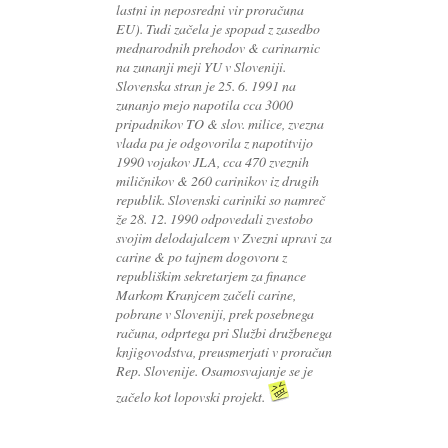
lastni in neposredni vir proračuna
EU). Tudi začela je spopad z zasedbo
mednarodnih prehodov & carinarnic
na zunanji meji YU v Sloveniji.
Slovenska stran je 25. 6. 1991 na
zunanjo mejo napotila cca 3000
pripadnikov TO & slov. milice, zvezna
vlada pa je odgovorila z napotitvijo
1990 vojakov JLA, cca 470 zveznih
miličnikov & 260 carinikov iz drugih
republik. Slovenski cariniki so namreč
že 28. 12. 1990 odpovedali zvestobo
svojim delodajalcem v Zvezni upravi za
carine & po tajnem dogovoru z
republiškim sekretarjem za finance
Markom Kranjcem začeli carine,
pobrane v Sloveniji, prek posebnega
računa, odprtega pri Službi družbenega
knjigovodstva, preusmerjati v proračun
Rep. Slovenije. Osamosvajanje se je
začelo kot lopovski projekt.