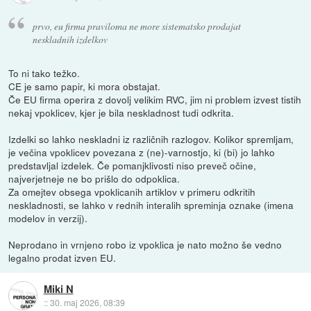
prvo, eu firma praviloma ne more sistematsko prodajat
neskladnih izdelkov
To ni tako težko.
CE je samo papir, ki mora obstajat.
Če EU firma operira z dovolj velikim RVC, jim ni problem izvest tistih
nekaj vpoklicev, kjer je bila neskladnost tudi odkrita.
Izdelki so lahko neskladni iz različnih razlogov. Kolikor spremljam,
je večina vpoklicev povezana z (ne)-varnostjo, ki (bi) jo lahko
predstavljal izdelek. Če pomanjklivosti niso preveč očine,
najverjetneje ne bo prišlo do odpoklica.
Za omejtev obsega vpoklicanih artiklov v primeru odkritih
neskladnosti, se lahko v rednih interalih spreminja oznake (imena
modelov in verzij).
Neprodano in vrnjeno robo iz vpoklica je nato možno še vedno
legalno prodat izven EU.
Miki N
::
30. maj 2026, 08:39