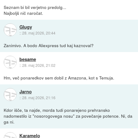
Seznam bi bil verjetno predolg...
Najboljš nič naročat.
Glugy
::
28. maj 2026, 20:44
Zanimivo. A bodo Aliexpress tud kaj kaznoval?
besame
::
28. maj 2026, 21:02
Hm, več ponaredkov sem dobil z Amazona, kot s Temuja.
Jarno
::
28. maj 2026, 21:16
Kdor išče, ta najde, morda tudi ponarejeno prehransko
nadomestilo iz "nosorogovega nosu" za povečanje potence. Ni, da
ga ni.
Karamelo