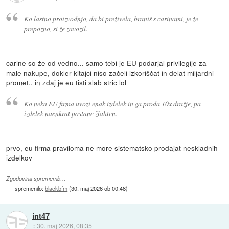
Ko lastno proizvodnjo, da bi preživela, braniš s carinami, je že
prepozno, si že zavozil.
carine so že od vedno... samo tebi je EU podarjal privilegije za
male nakupe, dokler kitajci niso začeli izkoriščat in delat miljardni
promet.. in zdaj je eu tisti slab stric lol
Ko neka EU firma uvozi enak izdelek in ga proda 10x dražje, pa
izdelek naenkrat postane žlahten.
prvo, eu firma praviloma ne more sistematsko prodajat neskladnih
izdelkov
Zgodovina sprememb…
spremenilo:
blackbfm
(
30. maj 2026 ob 00:48
)
int47
::
30. maj 2026, 08:35