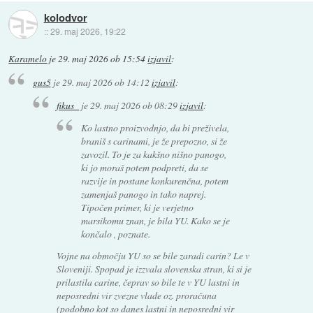
kolodvor
::
29. maj 2026, 19:22
Karamelo
je
29. maj 2026 ob 15:54
izjavil
:
gus5
je
29. maj 2026 ob 14:12
izjavil
:
fikus_
je
29. maj 2026 ob 08:29
izjavil
:
Ko lastno proizvodnjo, da bi preživela,
braniš s carinami, je že prepozno, si že
zavozil. To je za kakšno nišno panogo,
ki jo moraš potem podpreti, da se
razvije in postane konkurenčna, potem
zamenjaš panogo in tako naprej.
Tipočen primer, ki je verjetno
marsikomu znan, je bila YU. Kako se je
končalo , poznate.
Vojne na območju YU so se bile zaradi carin? Le v
Sloveniji. Spopad je izzvala slovenska stran, ki si je
prilastila carine, čeprav so bile te v YU lastni in
neposredni vir zvezne vlade oz. proračuna
(podobno kot so danes lastni in neposredni vir