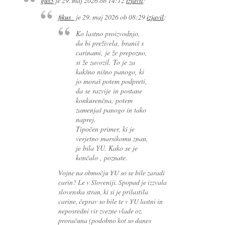
gus5
je
29. maj 2026 ob 14:12
izjavil
:
fikus_
je
29. maj 2026 ob 08:29
izjavil
:
Ko lastno proizvodnjo,
da bi preživela, braniš s
carinami, je že prepozno,
si že zavozil. To je za
kakšno nišno panogo, ki
jo moraš potem podpreti,
da se razvije in postane
konkurenčna, potem
zamenjaš panogo in tako
naprej.
Tipočen primer, ki je
verjetno marsikomu znan,
je bila YU. Kako se je
končalo , poznate.
Vojne na območju YU so se bile zaradi
carin? Le v Sloveniji. Spopad je izzvala
slovenska stran, ki si je prilastila
carine, čeprav so bile te v YU lastni in
neposredni vir zvezne vlade oz.
proračuna (podobno kot so danes