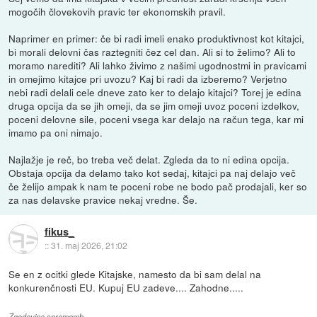
mogočih človekovih pravic ter ekonomskih pravil.
Naprimer en primer: če bi radi imeli enako produktivnost kot kitajci,
bi morali delovni čas raztegniti čez cel dan. Ali si to želimo? Ali to
moramo narediti? Ali lahko živimo z našimi ugodnostmi in pravicami
in omejimo kitajce pri uvozu? Kaj bi radi da izberemo? Verjetno
nebi radi delali cele dneve zato ker to delajo kitajci? Torej je edina
druga opcija da se jih omeji, da se jim omeji uvoz poceni izdelkov,
poceni delovne sile, poceni vsega kar delajo na račun tega, kar mi
imamo pa oni nimajo.
Najlažje je reč, bo treba več delat. Zgleda da to ni edina opcija.
Obstaja opcija da delamo tako kot sedaj, kitajci pa naj delajo več
če želijo ampak k nam te poceni robe ne bodo pač prodajali, ker so
za nas delavske pravice nekaj vredne. Še.
fikus_
::
31. maj 2026, 21:02
Se en z ocitki glede Kitajske, namesto da bi sam delal na
konkurenčnosti EU. Kupuj EU zadeve.... Zahodne.....
Zgodovina sprememb…