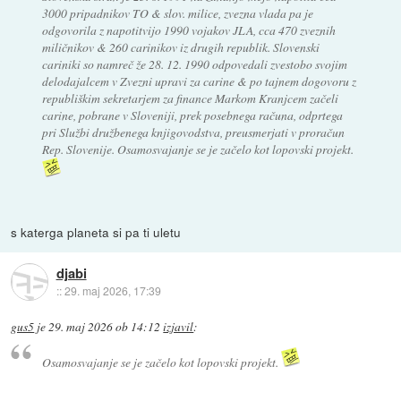
3000 pripadnikov TO & slov. milice, zvezna vlada pa je
odgovorila z napotitvijo 1990 vojakov JLA, cca 470 zveznih
miličnikov & 260 carinikov iz drugih republik. Slovenski
cariniki so namreč že 28. 12. 1990 odpovedali zvestobo svojim
delodajalcem v Zvezni upravi za carine & po tajnem dogovoru z
republiškim sekretarjem za finance Markom Kranjcem začeli
carine, pobrane v Sloveniji, prek posebnega računa, odprtega
pri Službi družbenega knjigovodstva, preusmerjati v proračun
Rep. Slovenije. Osamosvajanje se je začelo kot lopovski projekt.
s katerga planeta si pa ti uletu
djabi
::
29. maj 2026, 17:39
gus5
je
29. maj 2026 ob 14:12
izjavil
:
Osamosvajanje se je začelo kot lopovski projekt.