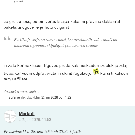
paket...
če gre za ioss, potem vpraš kitajca zakaj ni pravilno deklariral
paketa..mogoče te je hotu ociganit
Razlika je verjetno samo v masi, ker neskladnih zadev dobiš na
amazonu ogromno, vključujoč pod amazon brands
in zato ker naključen trgovec proda kak neskladen izdelek je zdaj
treba kar vsem odpret vrata in ukinit regulacije
kaj si ti kakšen
temu affiliate
Zgodovina sprememb…
spremenilo:
blackbfm
(
2. jun 2026 ob 11:29
)
Markoff
::
2. jun 2026, 11:53
Predsednik11
je
28. maj 2026 ob 20:35
izjavil
: