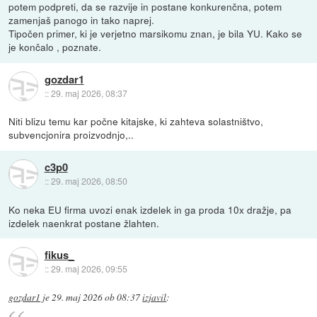
potem podpreti, da se razvije in postane konkurenčna, potem
zamenjaš panogo in tako naprej.
Tipočen primer, ki je verjetno marsikomu znan, je bila YU. Kako se
je končalo , poznate.
gozdar1
::
29. maj 2026, 08:37
Niti blizu temu kar počne kitajske, ki zahteva solastništvo,
subvencjonira proizvodnjo,..
c3p0
::
29. maj 2026, 08:50
Ko neka EU firma uvozi enak izdelek in ga proda 10x dražje, pa
izdelek naenkrat postane žlahten.
fikus_
::
29. maj 2026, 09:55
gozdar1
je
29. maj 2026 ob 08:37
izjavil
: