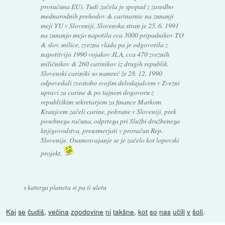
proračuna EU). Tudi začela je spopad z zasedbo
mednarodnih prehodov & carinarnic na zunanji
meji YU v Sloveniji. Slovenska stran je 25. 6. 1991
na zunanjo mejo napotila cca 3000 pripadnikov TO
& slov. milice, zvezna vlada pa je odgovorila z
napotitvijo 1990 vojakov JLA, cca 470 zveznih
miličnikov & 260 carinikov iz drugih republik.
Slovenski cariniki so namreč že 28. 12. 1990
odpovedali zvestobo svojim delodajalcem v Zvezni
upravi za carine & po tajnem dogovoru z
republiškim sekretarjem za finance Markom
Kranjcem začeli carine, pobrane v Sloveniji, prek
posebnega računa, odprtega pri Službi družbenega
knjigovodstva, preusmerjati v proračun Rep.
Slovenije. Osamosvajanje se je začelo kot lopovski
projekt.
s katerga planeta si pa ti uletu
Kaj
se
čudiš
,
večina
zgodovine
ni
takšne
,
kot
so
nas
učili
v
šoli
.