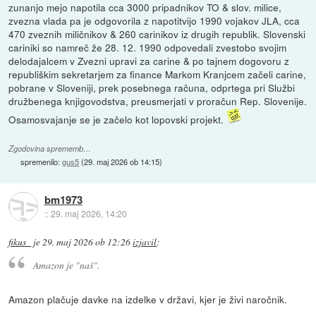
zunanjo mejo napotila cca 3000 pripadnikov TO & slov. milice,
zvezna vlada pa je odgovorila z napotitvijo 1990 vojakov JLA, cca
470 zveznih miličnikov & 260 carinikov iz drugih republik. Slovenski
cariniki so namreč že 28. 12. 1990 odpovedali zvestobo svojim
delodajalcem v Zvezni upravi za carine & po tajnem dogovoru z
republiškim sekretarjem za finance Markom Kranjcem začeli carine,
pobrane v Sloveniji, prek posebnega računa, odprtega pri Službi
družbenega knjigovodstva, preusmerjati v proračun Rep. Slovenije.
Osamosvajanje se je začelo kot lopovski projekt.
Zgodovina sprememb…
spremenilo:
gus5
(
29. maj 2026 ob 14:15
)
bm1973
::
29. maj 2026, 14:20
fikus_
je
29. maj 2026 ob 12:26
izjavil
:
Amazon je "naš".
Amazon plačuje davke na izdelke v državi, kjer je živi naročnik.