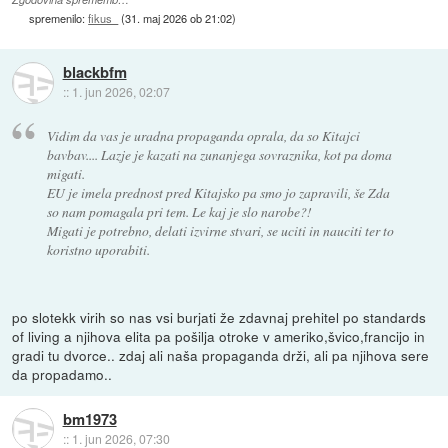
spremenilo:
fikus_
(
31. maj 2026 ob 21:02
)
blackbfm
::
1. jun 2026, 02:07
Vidim da vas je uradna propaganda oprala, da so Kitajci
bavbav.... Lazje je kazati na zunanjega sovraznika, kot pa doma
migati.
EU je imela prednost pred Kitajsko pa smo jo zapravili, še Zda
so nam pomagala pri tem. Le kaj je slo narobe?!
Migati je potrebno, delati izvirne stvari, se uciti in nauciti ter to
koristno uporabiti.
po slotekk virih so nas vsi burjati že zdavnaj prehitel po standards
of living a njihova elita pa pošilja otroke v ameriko,švico,francijo in
gradi tu dvorce.. zdaj ali naša propaganda drži, ali pa njihova sere
da propadamo..
bm1973
::
1. jun 2026, 07:30