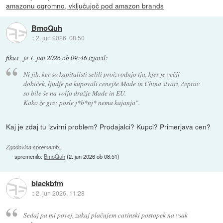
amazonu ogromno, vključujoč pod amazon brands
BmoQuh
::
2. jun 2026, 08:50
fikus_
je
1. jun 2026 ob 09:46
izjavil
:
Ni jih, ker so kapitalisti selili proizvodnjo tja, kjer je večji
dobiček, ljudje pa kupovali cenejše Made in China stvari, čeprav
so bile še na voljo dražje Made in EU.
Kako že gre; posle j*b*nj* nema kajanja".
Kaj je zdaj tu izvirni problem? Prodajalci? Kupci? Primerjava cen?
Zgodovina sprememb…
spremenilo:
BmoQuh
(
2. jun 2026 ob 08:51
)
blackbfm
::
2. jun 2026, 11:28
Sedaj pa mi povej, zakaj plačujem carinski postopek na vsak