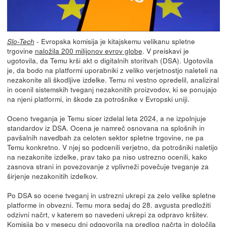
- Evropska komisija je kitajskemu velikanu spletne
Slo-Tech
trgovine
naložila 200 milijonov evrov globe
. V preiskavi je
ugotovila, da Temu krši akt o digitalnih storitvah (DSA). Ugotovila
je, da bodo na platformi uporabniki z veliko verjetnostjo naleteli na
nezakonite ali škodljive izdelke. Temu ni vestno opredelil, analiziral
in ocenil sistemskih tveganj nezakonitih proizvodov, ki se ponujajo
na njeni platformi, in škode za potrošnike v Evropski uniji.
Oceno tveganja je Temu sicer izdelal leta 2024, a ne izpolnjuje
standardov iz DSA. Ocena je namreč osnovana na splošnih in
pavšalnih navedbah za celoten sektor spletne trgovine, ne pa
Temu konkretno. V njej so podcenili verjetno, da potrošniki naletijo
na nezakonite izdelke, prav tako pa niso ustrezno ocenili, kako
zasnova strani in povezovanje z vplivneži povečuje tveganje za
širjenje nezakonitih izdelkov.
Po DSA so ocene tveganj in ustrezni ukrepi za zelo velike spletne
platforme in obvezni. Temu mora sedaj do 28. avgusta predložiti
odzivni načrt, v katerem so navedeni ukrepi za odpravo kršitev.
Komisija bo v mesecu dni odgovorila na predlog načrta in določila