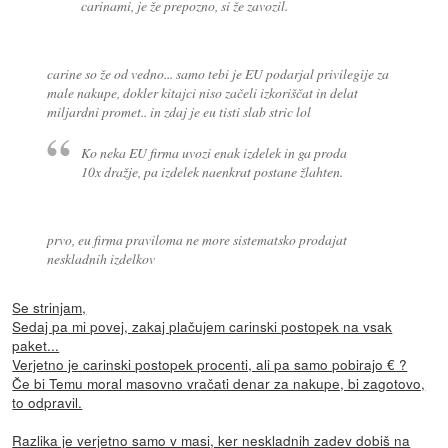
carinami, je že prepozno, si že zavozil.
carine so že od vedno... samo tebi je EU podarjal privilegije za
male nakupe, dokler kitajci niso začeli izkoriščat in delat
miljardni promet.. in zdaj je eu tisti slab stric lol
Ko neka EU firma uvozi enak izdelek in ga proda
10x dražje, pa izdelek naenkrat postane žlahten.
prvo, eu firma praviloma ne more sistematsko prodajat
neskladnih izdelkov
Se strinjam,
Sedaj pa mi povej, zakaj plačujem carinski postopek na vsak
paket...
Verjetno je carinski postopek procenti, ali pa samo pobirajo € ?
Če bi Temu moral masovno vračati denar za nakupe, bi zagotovo,
to odpravil.
Razlika je verjetno samo v masi, ker neskladnih zadev dobiš na