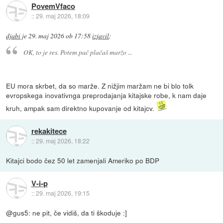
PovemVfaco
::
29. maj 2026, 18:09
djabi
je
29. maj 2026 ob 17:58
izjavil
:
OK, to je res. Potem pač plačaš maržo ...
EU mora skrbet, da so marže. Z nižjim maržam ne bi blo tolk
evropskega inovativnga preprodajanja kitajske robe, k nam daje
kruh, ampak sam direktno kupovanje od kitajcv.
rekakitece
::
29. maj 2026, 18:22
Kitajci bodo čez 50 let zamenjali Ameriko po BDP
V-i-p
::
29. maj 2026, 19:15
@gus5: ne pit, če vidiš, da ti škoduje :]