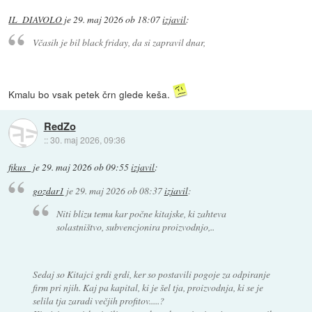
IL_DIAVOLO
je
29. maj 2026 ob 18:07
izjavil
:
Včasih je bil black friday, da si zapravil dnar,
Kmalu bo vsak petek črn glede keša.
RedZo
::
30. maj 2026, 09:36
fikus_
je
29. maj 2026 ob 09:55
izjavil
:
gozdar1
je
29. maj 2026 ob 08:37
izjavil
:
Niti blizu temu kar počne kitajske, ki zahteva
solastništvo, subvencjonira proizvodnjo,..
Sedaj so Kitajci grdi grdi, ker so postavili pogoje za odpiranje
firm pri njih. Kaj pa kapital, ki je šel tja, proizvodnja, ki se je
selila tja zaradi večjih profitov.....?