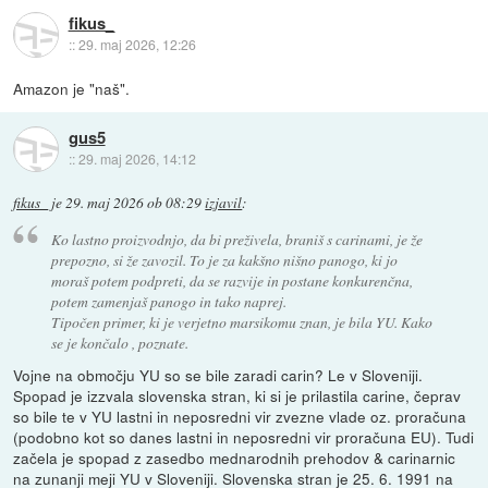
fikus_
::
29. maj 2026, 12:26
Amazon je "naš".
gus5
::
29. maj 2026, 14:12
fikus_
je
29. maj 2026 ob 08:29
izjavil
:
Ko lastno proizvodnjo, da bi preživela, braniš s carinami, je že
prepozno, si že zavozil. To je za kakšno nišno panogo, ki jo
moraš potem podpreti, da se razvije in postane konkurenčna,
potem zamenjaš panogo in tako naprej.
Tipočen primer, ki je verjetno marsikomu znan, je bila YU. Kako
se je končalo , poznate.
Vojne na območju YU so se bile zaradi carin? Le v Sloveniji.
Spopad je izzvala slovenska stran, ki si je prilastila carine, čeprav
so bile te v YU lastni in neposredni vir zvezne vlade oz. proračuna
(podobno kot so danes lastni in neposredni vir proračuna EU). Tudi
začela je spopad z zasedbo mednarodnih prehodov & carinarnic
na zunanji meji YU v Sloveniji. Slovenska stran je 25. 6. 1991 na