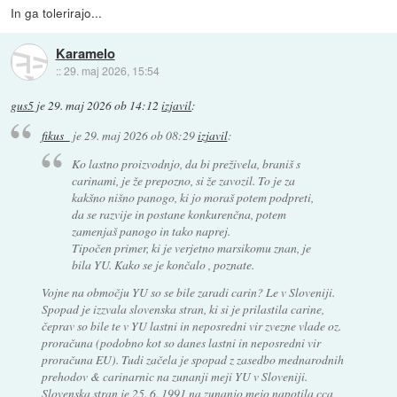
In ga tolerirajo...
Karamelo
::
29. maj 2026, 15:54
gus5
je
29. maj 2026 ob 14:12
izjavil
:
fikus_
je
29. maj 2026 ob 08:29
izjavil
:
Ko lastno proizvodnjo, da bi preživela, braniš s
carinami, je že prepozno, si že zavozil. To je za
kakšno nišno panogo, ki jo moraš potem podpreti,
da se razvije in postane konkurenčna, potem
zamenjaš panogo in tako naprej.
Tipočen primer, ki je verjetno marsikomu znan, je
bila YU. Kako se je končalo , poznate.
Vojne na območju YU so se bile zaradi carin? Le v Sloveniji.
Spopad je izzvala slovenska stran, ki si je prilastila carine,
čeprav so bile te v YU lastni in neposredni vir zvezne vlade oz.
proračuna (podobno kot so danes lastni in neposredni vir
proračuna EU). Tudi začela je spopad z zasedbo mednarodnih
prehodov & carinarnic na zunanji meji YU v Sloveniji.
Slovenska stran je 25. 6. 1991 na zunanjo mejo napotila cca