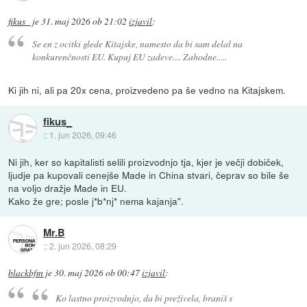
fikus_
je
31. maj 2026 ob 21:02
izjavil
:
Se en z ocitki glede Kitajske, namesto da bi sam delal na
konkurenčnosti EU. Kupuj EU zadeve.... Zahodne.....
Ki jih ni, ali pa 20x cena, proizvedeno pa še vedno na Kitajskem.
fikus_
::
1. jun 2026, 09:46
Ni jih, ker so kapitalisti selili proizvodnjo tja, kjer je večji dobiček,
ljudje pa kupovali cenejše Made in China stvari, čeprav so bile še
na voljo dražje Made in EU.
Kako že gre; posle j*b*nj* nema kajanja".
Mr.B
::
2. jun 2026, 08:29
blackbfm
je
30. maj 2026 ob 00:47
izjavil
:
Ko lastno proizvodnjo, da bi preživela, braniš s