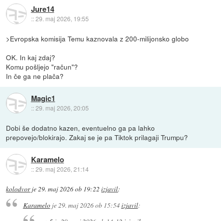
Jure14
::
29. maj 2026, 19:55
>Evropska komisija Temu kaznovala z 200-milijonsko globo
OK. In kaj zdaj?
Komu pošljejo "račun"?
In če ga ne plača?
Magic1
::
29. maj 2026, 20:05
Dobi še dodatno kazen, eventuelno ga pa lahko
prepovejo/blokirajo. Zakaj se je pa Tiktok prilagaji Trumpu?
Karamelo
::
29. maj 2026, 21:14
kolodvor
je
29. maj 2026 ob 19:22
izjavil
:
Karamelo
je
29. maj 2026 ob 15:54
izjavil
: