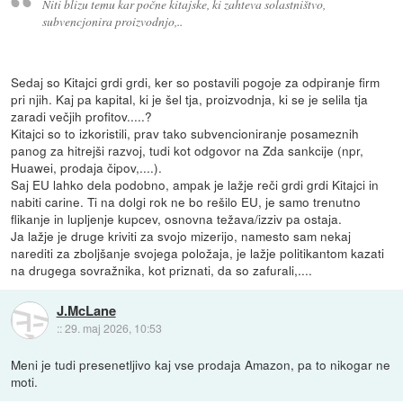
Niti blizu temu kar počne kitajske, ki zahteva solastništvo,
subvencjonira proizvodnjo,..
Sedaj so Kitajci grdi grdi, ker so postavili pogoje za odpiranje firm
pri njih. Kaj pa kapital, ki je šel tja, proizvodnja, ki se je selila tja
zaradi večjih profitov.....?
Kitajci so to izkoristili, prav tako subvencioniranje posameznih
panog za hitrejši razvoj, tudi kot odgovor na Zda sankcije (npr,
Huawei, prodaja čipov,....).
Saj EU lahko dela podobno, ampak je lažje reči grdi grdi Kitajci in
nabiti carine. Ti na dolgi rok ne bo rešilo EU, je samo trenutno
flikanje in lupljenje kupcev, osnovna težava/izziv pa ostaja.
Ja lažje je druge kriviti za svojo mizerijo, namesto sam nekaj
narediti za zboljšanje svojega položaja, je lažje politikantom kazati
na drugega sovražnika, kot priznati, da so zafurali,....
J.McLane
::
29. maj 2026, 10:53
Meni je tudi presenetljivo kaj vse prodaja Amazon, pa to nikogar ne
moti.