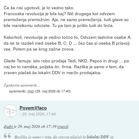
Če še nisi ugotovil, je to vedno tako.
Francoska revolucija je bila kaj? Nič drugega kot odvzem
premoženja premožnim. Aja, ne samo premoženja, tudi glave so
bile marsikomu odvzete. Tu pa tam je prišlo tudi do linča.
Kakorkoli, revolucija je vedno točno to. Odvzem lastnine osebe A,
da se ta razdeli med osebe B, C, D ... čez čas si oseba B prisvoji
vse. Potem pa se krog začne znova.
Glede Temuja: isto robo prodaja Tedi, NKD, Pepco in drugi ... pa
naj bo to nemška, poljska itn. firma. Razlika je samo v tem, da
zraven plačaš še lokalni DDV in maržo prodajalca.
Zgodovina sprememb…
spremenilo:
djabi
(
29. maj 2026 ob 17:40
)
PovemVfaco
::
29. maj 2026, 17:44
djabi
je
29. maj 2026 ob 17:39
izjavil
:
Razlika je samo v tem, da zraven plačaš še
lokalni DDV
in