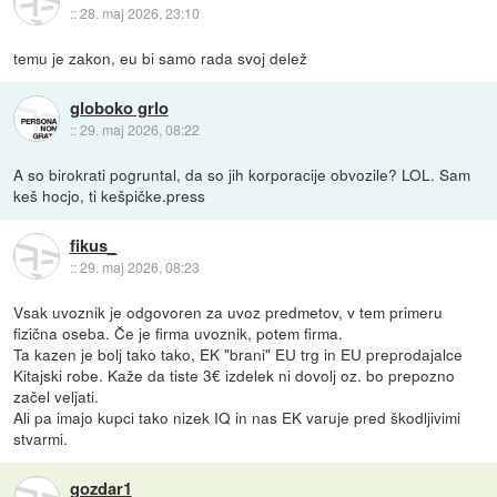
::
28. maj 2026, 23:10
temu je zakon, eu bi samo rada svoj delež
globoko grlo
::
29. maj 2026, 08:22
A so birokrati pogruntal, da so jih korporacije obvozile? LOL. Sam
keš hocjo, ti kešpičke.press
fikus_
::
29. maj 2026, 08:23
Vsak uvoznik je odgovoren za uvoz predmetov, v tem primeru
fizična oseba. Če je firma uvoznik, potem firma.
Ta kazen je bolj tako tako, EK "brani" EU trg in EU preprodajalce
Kitajski robe. Kaže da tiste 3€ izdelek ni dovolj oz. bo prepozno
začel veljati.
Ali pa imajo kupci tako nizek IQ in nas EK varuje pred škodljivimi
stvarmi.
gozdar1