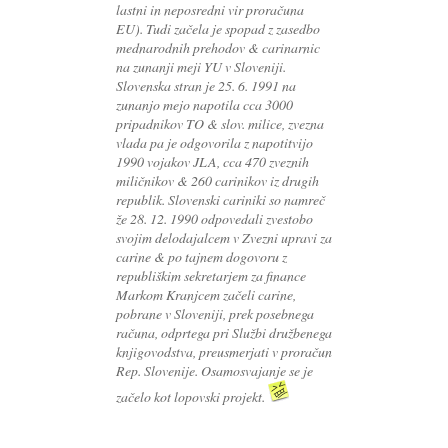
lastni in neposredni vir proračuna
EU). Tudi začela je spopad z zasedbo
mednarodnih prehodov & carinarnic
na zunanji meji YU v Sloveniji.
Slovenska stran je 25. 6. 1991 na
zunanjo mejo napotila cca 3000
pripadnikov TO & slov. milice, zvezna
vlada pa je odgovorila z napotitvijo
1990 vojakov JLA, cca 470 zveznih
miličnikov & 260 carinikov iz drugih
republik. Slovenski cariniki so namreč
že 28. 12. 1990 odpovedali zvestobo
svojim delodajalcem v Zvezni upravi za
carine & po tajnem dogovoru z
republiškim sekretarjem za finance
Markom Kranjcem začeli carine,
pobrane v Sloveniji, prek posebnega
računa, odprtega pri Službi družbenega
knjigovodstva, preusmerjati v proračun
Rep. Slovenije. Osamosvajanje se je
začelo kot lopovski projekt.