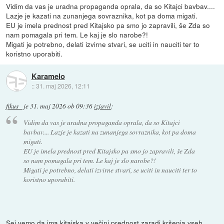
Vidim da vas je uradna propaganda oprala, da so Kitajci bavbav....
Lazje je kazati na zunanjega sovraznika, kot pa doma migati.
EU je imela prednost pred Kitajsko pa smo jo zapravili, še Zda so
nam pomagala pri tem. Le kaj je slo narobe?!
Migati je potrebno, delati izvirne stvari, se uciti in nauciti ter to
koristno uporabiti.
Karamelo
::
31. maj 2026, 12:11
fikus_
je
31. maj 2026 ob 09:36
izjavil
:
Vidim da vas je uradna propaganda oprala, da so Kitajci
bavbav.... Lazje je kazati na zunanjega sovraznika, kot pa doma
migati.
EU je imela prednost pred Kitajsko pa smo jo zapravili, še Zda
so nam pomagala pri tem. Le kaj je slo narobe?!
Migati je potrebno, delati izvirne stvari, se uciti in nauciti ter to
koristno uporabiti.
Sej vemo da ima kitajska v večini prednost zaradi kršenja vseh