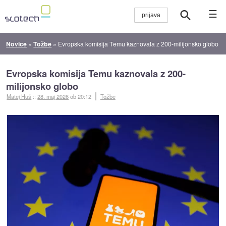
☰
Novice
»
Tožbe
»
Evropska komisija Temu kaznovala z 200-milijonsko globo
Evropska komisija Temu kaznovala z 200-
milijonsko globo
Matej Huš
::
28. maj 2026
ob 20:12
Tožbe