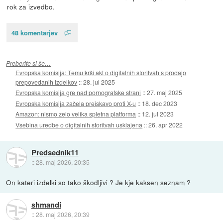
rok za izvedbo.
48 komentarjev
Preberite si še…
Evropska komisija: Temu krši akt o digitalnih storitvah s prodajo
prepovedanih izdelkov
::
28. jul 2025
Evropska komisija gre nad pornografske strani
::
27. maj 2025
Evropska komisija začela preiskavo proti X-u
::
18. dec 2023
Amazon: nismo zelo velika spletna platforma
::
12. jul 2023
Vsebina uredbe o digitalnih storitvah usklajena
::
26. apr 2022
Predsednik11
::
28. maj 2026, 20:35
On kateri izdelki so tako škodljivi ? Je kje kaksen seznam ?
shmandi
::
28. maj 2026, 20:39