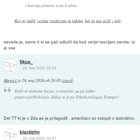
s katerga planeta si pa ti uletu
Kaj
se
čudiš
,
večina
zgodovine
ni
takšne
,
kot
so
nas
učili
v
šoli
.
seveda je, samo ti si se pač odločil da boš verjel teorijam zarote, to
je vse
fikus_
::
29. maj 2026, 22:04
Magic1
je
29. maj 2026 ob 20:05
izjavil
:
Dobi še dodatno kazen, eventuelno ga pa lahko
prepovejo/blokirajo. Zakaj se je pa Tiktok prilagaji Trumpu?
Del TT ki je v Zda se je prilagodil , američani so vstopili v lastništvo.
blackbfm
::
30. maj 2026, 00:47