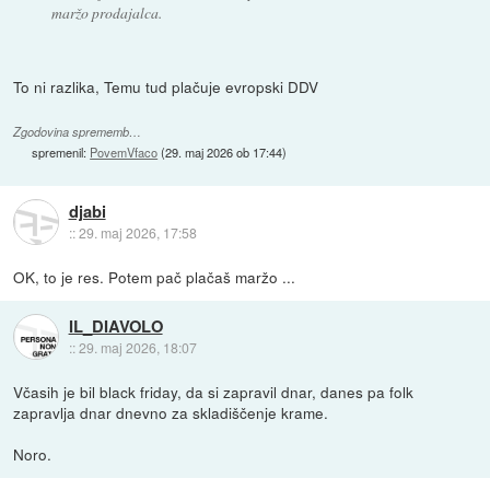
maržo prodajalca.
To ni razlika, Temu tud plačuje evropski DDV
Zgodovina sprememb…
spremenil:
PovemVfaco
(
29. maj 2026 ob 17:44
)
djabi
::
29. maj 2026, 17:58
OK, to je res. Potem pač plačaš maržo ...
IL_DIAVOLO
::
29. maj 2026, 18:07
Včasih je bil black friday, da si zapravil dnar, danes pa folk
zapravlja dnar dnevno za skladiščenje krame.
Noro.