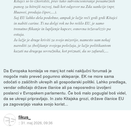
Kitajci so to izkoristili, prav tako subvencioniranje posameznih
panog za hitrejši razvoj, tudi kot odgovor na Zda sankcije (npr,
Huawei, prodaja čipov,....).
Saj EU lahko dela podobno, ampak je lažje reči grdi grdi Kitajci
in nabiti carine. Ti na dolgi rok ne bo rešilo EU, je samo
trenutno flikanje in lupljenje kupcev, osnovna težava/izziv pa
ostaja.
Ja lažje je druge kriviti za svojo mizerijo, namesto sam nekaj
narediti za zboljšanje svojega položaja, je lažje politikantom
kazati na drugega sovražnika, kot priznati, da so zafurali,....
Da Evropska komisija ve manj kot neki naključni forumaš je
mogoče malo preveč pogumno sklepanje. EK ne more sama
odočati o zaščitnih ukrepih ali gospodarski politiki. Lahko predlaga,
vendar odločajo države članice ali pa neposredno izvoljeni
poslanci v Evropskem parlamentu. Če boš malo poguglal boš videl,
da se ukrepi pripravljajo. In zato Kitajska grozi, države članice EU
pa zagovarjajo vsaka svojo korist...
fikus_
::
31. maj 2026, 09:36