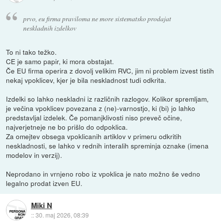
prvo, eu firma praviloma ne more sistematsko prodajat
neskladnih izdelkov
To ni tako težko.
CE je samo papir, ki mora obstajat.
Če EU firma operira z dovolj velikim RVC, jim ni problem izvest tistih
nekaj vpoklicev, kjer je bila neskladnost tudi odkrita.
Izdelki so lahko neskladni iz različnih razlogov. Kolikor spremljam,
je večina vpoklicev povezana z (ne)-varnostjo, ki (bi) jo lahko
predstavljal izdelek. Če pomanjklivosti niso preveč očine,
najverjetneje ne bo prišlo do odpoklica.
Za omejtev obsega vpoklicanih artiklov v primeru odkritih
neskladnosti, se lahko v rednih interalih spreminja oznake (imena
modelov in verzij).
Neprodano in vrnjeno robo iz vpoklica je nato možno še vedno
legalno prodat izven EU.
Miki N
::
30. maj 2026, 08:39