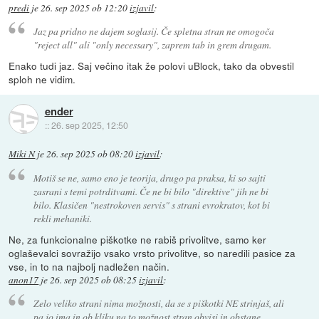
predi
je
26. sep 2025 ob 12:20
izjavil
:
Jaz pa pridno ne dajem soglasij. Če spletna stran ne omogoča
"reject all" ali "only necessary", zaprem tab in grem drugam.
Enako tudi jaz. Saj večino itak že polovi uBlock, tako da obvestil
sploh ne vidim.
ender
::
26. sep 2025, 12:50
Miki N
je
26. sep 2025 ob 08:20
izjavil
:
Motiš se ne, samo eno je teorija, drugo pa praksa, ki so sajti
zasrani s temi potrditvami. Če ne bi bilo "direktive" jih ne bi
bilo. Klasičen "nestrokoven servis" s strani evrokratov, kot bi
rekli mehaniki.
Ne, za funkcionalne piškotke ne rabiš privolitve, samo ker
oglaševalci sovražijo vsako vrsto privolitve, so naredili pasice za
vse, in to na najbolj nadležen način.
anon17
je
26. sep 2025 ob 08:25
izjavil
:
Zelo veliko strani nima možnosti, da se s piškotki NE strinjaš, ali
pa jo ima in ob kliku na to možnost stran obvisi in obstane.