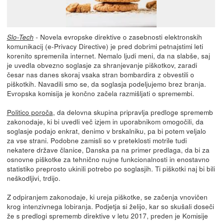
- Novela evropske direktive o zasebnosti elektronskih
Slo-Tech
komunikacij (e-Privacy Directive) je pred dobrimi petnajstimi leti
korenito spremenila internet. Nemalo ljudi meni, da na slabše, saj
je uvedla obvezno soglasje za shranjevanje piškotkov, zaradi
česar nas danes skoraj vsaka stran bombardira z obvestili o
piškotkih. Navadili smo se, da soglasja podeljujemo brez branja.
Evropska komisija je končno začela razmišljati o spremembi.
Politico poroča
, da delovna skupina pripravlja predloge sprememb
zakonodaje, ki bi uvedli več izjem in uporabnikom omogočili, da
soglasje podajo enkrat, denimo v brskalniku, pa bi potem veljalo
za vse strani. Podobne zamisli so v preteklosti motrile tudi
nekatere države članice, Danska pa na primer predlaga, da bi za
osnovne piškotke za tehnično nujne funkcionalnosti in enostavno
statistiko preprosto ukinili potrebo po soglasjih. Ti piškotki naj bi bili
neškodljivi, trdijo.
Z odpiranjem zakonodaje, ki ureja piškotke, se začenja vnovičen
krog intenzivnega lobiranja. Podjetja si želijo, kar so skušali doseči
že s predlogi sprememb direktive v letu 2017, preden je Komisije