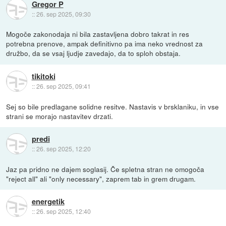
Gregor P
::
26. sep 2025, 09:30
Mogoče zakonodaja ni bila zastavljena dobro takrat in res
potrebna prenove, ampak definitivno pa ima neko vrednost za
družbo, da se vsaj ljudje zavedajo, da to sploh obstaja.
tikitoki
::
26. sep 2025, 09:41
Sej so bile predlagane solidne resitve. Nastavis v brsklaniku, in vse
strani se morajo nastavitev drzati.
predi
::
26. sep 2025, 12:20
Jaz pa pridno ne dajem soglasij. Če spletna stran ne omogoča
"reject all" ali "only necessary", zaprem tab in grem drugam.
energetik
::
26. sep 2025, 12:40