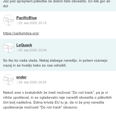
Jaz pač sprejmem piškotke če dobim tisto obvestilo. En klik gor ali
dol
PacificBlue
::
25. sep 2025, 23:15
https://carbolytics.org/
LeQuack
::
25. sep 2025, 23:34
So tko ko naša vlada. Nekaj slabega naredijo, in potem vzamejo
nazaj in se hvalijo kako so nas odrešili.
ender
::
26. sep 2025, 00:55
Nekoč smo v brskalnikih že imeli možnost "Do not track", pa je ni
nihče upošteval, in so oglaševalci raje naredili obvestila o piškotkih
čim bolj nadležna. Edina krivda EU tu je, da ni že prej naredila
upoštevanje možnosti "Do not track" obvezno.