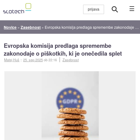
☰
Novice
»
Zasebnost
»
Evropska komisija predlaga spremembe zakonodaje o piškotkih, ki je onečedila splet
Evropska komisija predlaga spremembe
zakonodaje o piškotkih, ki je onečedila splet
Matej Huš
::
25. sep 2025
ob 22:16
Zasebnost