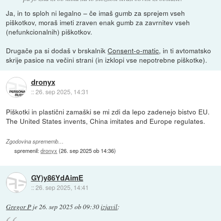
Ja, in to sploh ni legalno – če imaš gumb za sprejem vseh
piškotkov, moraš imeti zraven enak gumb za zavrnitev vseh
(nefunkcionalnih) piškotkov.
Drugače pa si dodaš v brskalnik
Consent-o-matic
, in ti avtomatsko
skrije pasice na večini strani (in izklopi vse nepotrebne piškotke).
dronyx
::
26. sep 2025, 14:31
Piškotki in plastični zamaški se mi zdi da lepo zadenejo bistvo EU.
The United States invents, China imitates and Europe regulates.
Zgodovina sprememb…
spremenil:
dronyx
(
26. sep 2025 ob 14:36
)
GY)y86YdAimE
::
26. sep 2025, 14:41
Gregor P
je
26. sep 2025 ob 09:30
izjavil
: