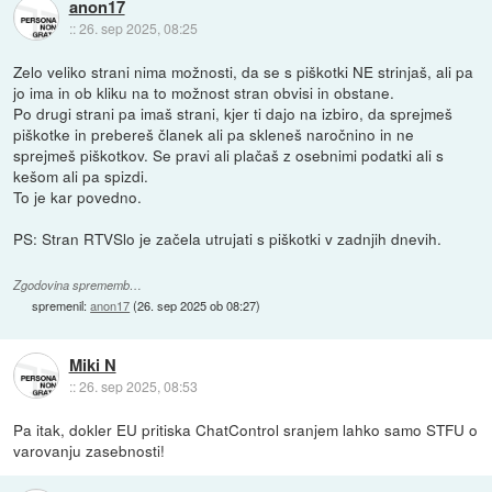
anon17
::
26. sep 2025, 08:25
Zelo veliko strani nima možnosti, da se s piškotki NE strinjaš, ali pa
jo ima in ob kliku na to možnost stran obvisi in obstane.
Po drugi strani pa imaš strani, kjer ti dajo na izbiro, da sprejmeš
piškotke in prebereš članek ali pa skleneš naročnino in ne
sprejmeš piškotkov. Se pravi ali plačaš z osebnimi podatki ali s
kešom ali pa spizdi.
To je kar povedno.
PS: Stran RTVSlo je začela utrujati s piškotki v zadnjih dnevih.
Zgodovina sprememb…
spremenil:
anon17
(
26. sep 2025 ob 08:27
)
Miki N
::
26. sep 2025, 08:53
Pa itak, dokler EU pritiska ChatControl sranjem lahko samo STFU o
varovanju zasebnosti!