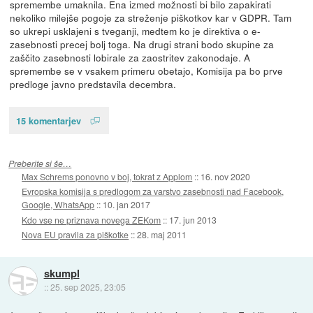
spremembe umaknila. Ena izmed možnosti bi bilo zapakirati
nekoliko milejše pogoje za streženje piškotkov kar v GDPR. Tam
so ukrepi usklajeni s tveganji, medtem ko je direktiva o e-
zasebnosti precej bolj toga. Na drugi strani bodo skupine za
zaščito zasebnosti lobirale za zaostritev zakonodaje. A
spremembe se v vsakem primeru obetajo, Komisija pa bo prve
predloge javno predstavila decembra.
15 komentarjev
Preberite si še…
Max Schrems ponovno v boj, tokrat z Applom
::
16. nov 2020
Evropska komisija s predlogom za varstvo zasebnosti nad Facebook,
Google, WhatsApp
::
10. jan 2017
Kdo vse ne priznava novega ZEKom
::
17. jun 2013
Nova EU pravila za piškotke
::
28. maj 2011
skumpl
::
25. sep 2025, 23:05