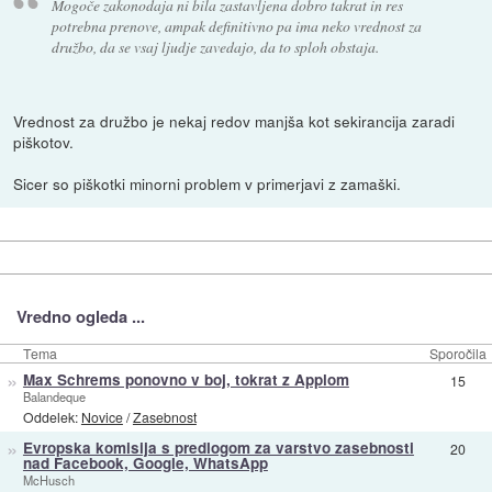
Mogoče zakonodaja ni bila zastavljena dobro takrat in res
potrebna prenove, ampak definitivno pa ima neko vrednost za
družbo, da se vsaj ljudje zavedajo, da to sploh obstaja.
Vrednost za družbo je nekaj redov manjša kot sekirancija zaradi
piškotov.
Sicer so piškotki minorni problem v primerjavi z zamaški.
Vredno ogleda ...
Tema
Sporočila
»
Max Schrems ponovno v boj, tokrat z Applom
15
Balandeque
Oddelek:
Novice
/
Zasebnost
»
Evropska komisija s predlogom za varstvo zasebnosti
20
nad Facebook, Google, WhatsApp
McHusch