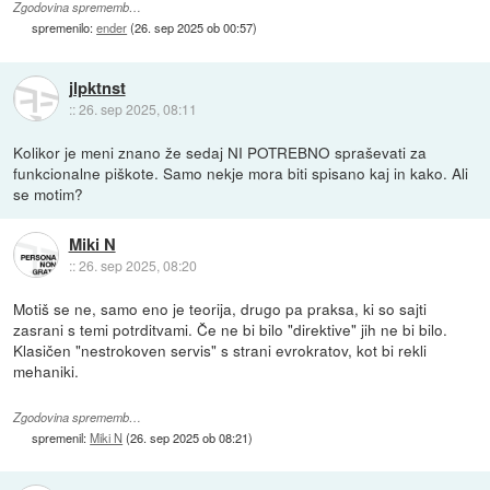
Zgodovina sprememb…
spremenilo:
ender
(
26. sep 2025 ob 00:57
)
jlpktnst
::
26. sep 2025, 08:11
Kolikor je meni znano že sedaj NI POTREBNO spraševati za
funkcionalne piškote. Samo nekje mora biti spisano kaj in kako. Ali
se motim?
Miki N
::
26. sep 2025, 08:20
Motiš se ne, samo eno je teorija, drugo pa praksa, ki so sajti
zasrani s temi potrditvami. Če ne bi bilo "direktive" jih ne bi bilo.
Klasičen "nestrokoven servis" s strani evrokratov, kot bi rekli
mehaniki.
Zgodovina sprememb…
spremenil:
Miki N
(
26. sep 2025 ob 08:21
)