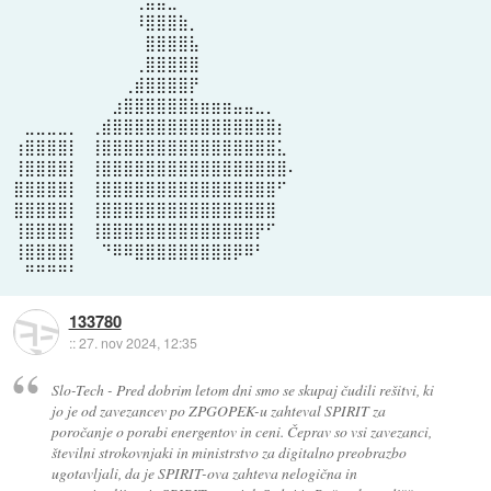
⠀⠀⠀⠀⠀⠀⠀⠀⠀⠀⠀⢀⣤⣤⣀⠀⠀⠀⠀⠀⠀⠀⠀⠀⠀⠀
⠀⠀⠀⠀⠀⠀⠀⠀⠀⠀⠀⠸⣿⣿⣿⣷⡀⠀⠀⠀⠀⠀⠀⠀⠀⠀
⠀⠀⠀⠀⠀⠀⠀⠀⠀⠀⠀⠀⣿⣿⣿⣿⣧⠀⠀⠀⠀⠀⠀⠀⠀⠀
⠀⠀⠀⠀⠀⠀⠀⠀⠀⠀⠀⢀⣿⣿⣿⣿⣿⠀⠀⠀⠀⠀⠀⠀⠀⠀
⠀⠀⠀⠀⠀⠀⠀⠀⠀⠀⢀⣾⣿⣿⣿⣿⡟⠀⠀⠀⠀⠀⠀⠀⠀⠀
⠀⠀⠀⠀⠀⠀⠀⠀⠀⣰⣿⣿⣿⣿⣿⣿⣷⣶⣶⣶⣤⣤⣀⡀⠀⠀
⠀⣀⣀⣀⣀⡀⠀⢀⣾⣿⣿⣿⣿⣿⣿⣿⣿⣿⣿⣿⣿⣿⣿⣿⡆⠀
⢰⣿⣿⣿⣿⡇⠀⢸⣿⣿⣿⣿⣿⣿⣿⣿⣿⣿⣿⣿⣿⣿⣿⣿⣅⠀
⢸⣿⣿⣿⣿⡇⠀⢸⣿⣿⣿⣿⣿⣿⣿⣿⣿⣿⣿⣿⣿⣿⣿⣿⣿⠄
⣿⣿⣿⣿⣿⡇⠀⢸⣿⣿⣿⣿⣿⣿⣿⣿⣿⣿⣿⣿⣿⣿⣿⣿⠋⠀
⣿⣿⣿⣿⣿⡇⠀⢸⣿⣿⣿⣿⣿⣿⣿⣿⣿⣿⣿⣿⣿⣿⣿⣿⠀⠀
⢸⣿⣿⣿⣿⡇⠀⢸⣿⣿⣿⣿⣿⣿⣿⣿⣿⣿⣿⣿⣿⣿⡟⠋⠀⠀
⢸⣿⣿⣿⣿⡇⠀⠀⠙⠿⠿⣿⣿⣿⣿⣿⣿⣿⣿⣿⡿⠿⠃⠀⠀⠀
⠀⠛⠛⠛⠛⠃⠀⠀⠀⠀⠀⠀⠀⠀⠀⠀⠀⠀⠀⠀⠀⠀⠀⠀⠀⠀
133780
::
27. nov 2024, 12:35
Slo-Tech - Pred dobrim letom dni smo se skupaj čudili rešitvi, ki
jo je od zavezancev po ZPGOPEK-u zahteval SPIRIT za
poročanje o porabi energentov in ceni. Čeprav so vsi zavezanci,
številni strokovnjaki in ministrstvo za digitalno preobrazbo
ugotavljali, da je SPIRIT-ova zahteva nelogična in