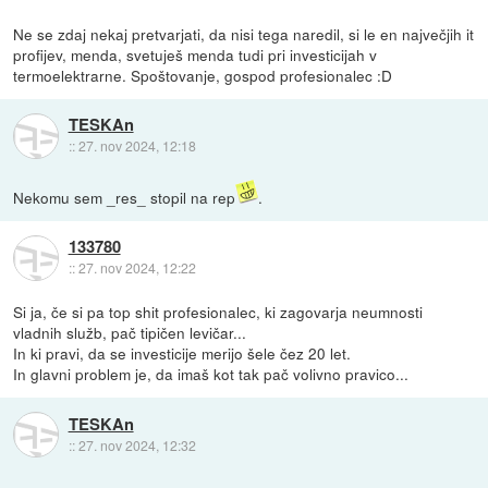
Ne se zdaj nekaj pretvarjati, da nisi tega naredil, si le en največjih it
profijev, menda, svetuješ menda tudi pri investicijah v
termoelektrarne. Spoštovanje, gospod profesionalec :D
TESKAn
::
27. nov 2024, 12:18
Nekomu sem _res_ stopil na rep
.
133780
::
27. nov 2024, 12:22
Si ja, če si pa top shit profesionalec, ki zagovarja neumnosti
vladnih služb, pač tipičen levičar...
In ki pravi, da se investicije merijo šele čez 20 let.
In glavni problem je, da imaš kot tak pač volivno pravico...
TESKAn
::
27. nov 2024, 12:32