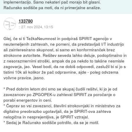
implementacijo. Samo nekateri pač morajo bit glasni.
Računsko sodišče pa moti, da ni primerjalne analize.
133780
::
27. nov 2024, 13:15
Glej, če si ti TežkaNeumnost in podpiraš SPIRIT agencijo v
neutemeljenih zahtevah, ne pomeni, da predstavljaš I/T industrijo
ali zainteresirano skupnost, si samo en konformiranček brez
strokovne avtoritete. Rešitev seveda lahko deluje, podoptimalno in
z nesorazmernimi stroški, ampak da pa nekdo to takšne nesmisle
zagovarja, jao. Vesel bodi, da ne dobiš odpovedi, zaslužil bi si jo s
tistimi 10k ali kolikor že pač odpravnine, ajde - poleg odvzema
volivne pravice, jasno.
* Pred dobrim letom dni smo se skupaj čudili rešitvi, ki jo je od
zavezancev po ZPGOPEK-u zahteval SPIRIT za poročanje o
porabi energentov in ceni.
* Čeprav so vsi zavezanci, številni strokovnjaki in ministrstvo za
digitalno preobrazbo ugotavljali, da je SPIRIT-ova zahteva
nelogična in nesprejemljiva, je SPIRIT vztrajal.
* Sedaj je Računsko sodišče potrdilo, da se je motil.