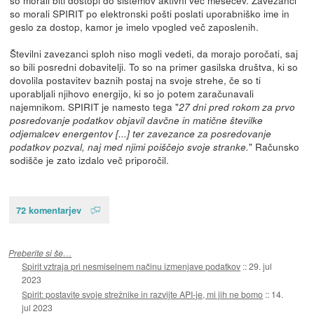
so morali SPIRIT po elektronski pošti poslati uporabniško ime in
geslo za dostop, kamor je imelo vpogled več zaposlenih.
Številni zavezanci sploh niso mogli vedeti, da morajo poročati, saj
so bili posredni dobavitelji. To so na primer gasilska društva, ki so
dovolila postavitev baznih postaj na svoje strehe, če so ti
uporabljali njihovo energijo, ki so jo potem zaračunavali
najemnikom. SPIRIT je namesto tega "
27 dni pred rokom za prvo
posredovanje podatkov objavil davčne in matične številke
odjemalcev energentov [...] ter zavezance za posredovanje
" Računsko
podatkov pozval, naj med njimi poiščejo svoje stranke.
sodišče je zato izdalo več priporočil.
72 komentarjev
Preberite si še…
Spirit vztraja pri nesmiselnem načinu izmenjave podatkov
::
29. jul
2023
Spirit: postavite svoje strežnike in razvijte API-je, mi jih ne bomo
::
14.
jul 2023