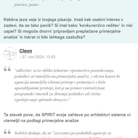
pravice, jasno.
Kakšna jeza veje iz tvojega pisanja. Imaš kak osebni interes v
zadevi, da se tako peniš? Si imel kako 'konkurenčno rešitev' in nisi
uspel? Si mogoče dvorni 'pripravljam preplačane primerjalne
analize' in tokrat ni bilo lahkega zaslužka?
Cleon
::
27. nov 2024, 13:43
"odločitev za to obliko tehnične vzpostavitve posredovanja
podatkov ni temeljila na primerjalni analizi, v okviru katere bi
agencija utemeljila izbrani pristop v primerjavi s širše
uporabljanimi pristopi, kot je na primer centraliziran
programski vmesnik za zbiranje podatkov ali ročno
izpolnjevanje spletnih obrazcev."
Ta stavek pove, da SPIRIT svoje zahteve po arhitekturi sistema ni
utemeljil na podlagi primerjalne analize
Sodišče dodaja, da so "zavezanci po podatkih agencije za