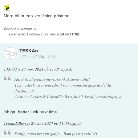
Mora bit ta eno-vrstičnica prisotna.
Zgodovina sprememb…
spremenilo:
FireSnake
(
27. nov 2024 ob 11:36
)
TESKAn
::
27. nov 2024, 12:11
133780
je
27. nov 2024 ob 11:05
izjavil
:
Ah, shit, zdaj pa si me razkrinkal, awww shit!
Tega vzdevka si nisem izbral sam ampak mi ga je dodelila
družba... :D
Če bi imel vzdevek TeskanTheBoss, bi bil dovolj verodostojen, a?
jebiga, better luck next time.
TeskanDBoss
je
27. nov 2024 ob 11:14
izjavil
:
Fantje, samo brez kreganja... Bom jaz razsodil :D