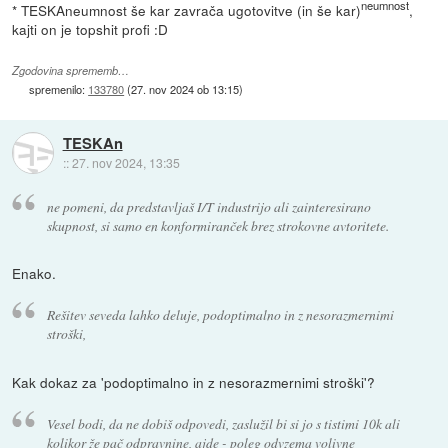
neumnost
* TESKAneumnost še kar zavrača ugotovitve (in še kar)
,
kajti on je topshit profi :D
Zgodovina sprememb…
spremenilo:
133780
(
27. nov 2024 ob 13:15
)
TESKAn
::
27. nov 2024, 13:35
ne pomeni, da predstavljaš I/T industrijo ali zainteresirano
skupnost, si samo en konformiranček brez strokovne avtoritete.
Enako.
Rešitev seveda lahko deluje, podoptimalno in z nesorazmernimi
stroški,
Kak dokaz za 'podoptimalno in z nesorazmernimi stroški'?
Vesel bodi, da ne dobiš odpovedi, zaslužil bi si jo s tistimi 10k ali
kolikor že pač odpravnine, ajde - poleg odvzema volivne