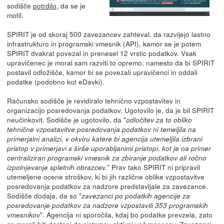
sodišče
potrdilo
, da se je
motil.
SPIRIT je od skoraj 500 zavezancev zahteval, da razvijejo lastno
infrastrukturo in programski vmesnik (API), kamor se je potem
SPIRIT dvakrat povezal in prenesel 12 vrstic podatkov. Vsak
upravičenec je moral sam razviti to opremo, namesto da bi SPIRIT
postavil odložišče, kamor bi se povezali upravičenci in oddali
podatke (podobno kot eDavki).
Računsko sodišče je revidiralo tehnično vzpostavitev in
organizacijo posredovanja podatkov. Ugotovilo je, da je bil SPIRIT
neučinkovit. Sodišče je ugotovilo, da "
odločitev za to obliko
tehnične vzpostavitve posredovanja podatkov ni temeljila na
primerjalni analizi, v okviru katere bi agencija utemeljila izbrani
pristop v primerjavi s širše uporabljanimi pristopi, kot je na primer
centraliziran programski vmesnik za zbiranje podatkov ali ročno
" Prav tako SPIRIT ni pripravil
izpolnjevanje spletnih obrazcev.
utemeljene ocene stroškov, ki bi jih različne oblike vzpostavitve
posredovanja podatkov za nadzore predstavljale za zavezance.
Sodišče dodaja, da so "
zavezanci po podatkih agencije za
posredovanje podatkov za nadzore vzpostavili 353 programskih
". Agencija ni sporočila, kdaj bo podatke prevzela, zato
vmesnikov
so morali biti dostopi do sistemov aktivni več mesecev. Zavezanci