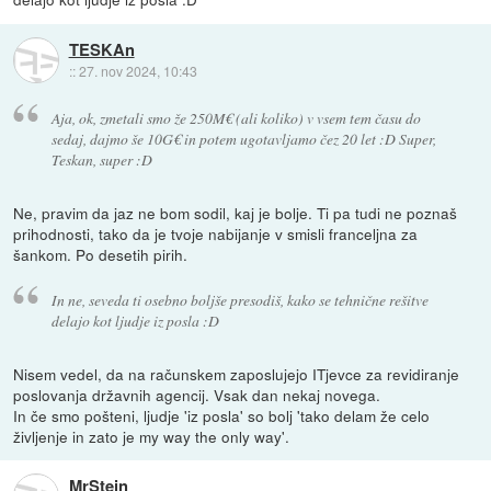
TESKAn
::
27. nov 2024, 10:43
Aja, ok, zmetali smo že 250M€ (ali koliko) v vsem tem času do
sedaj, dajmo še 10G€ in potem ugotavljamo čez 20 let :D Super,
Teskan, super :D
Ne, pravim da jaz ne bom sodil, kaj je bolje. Ti pa tudi ne poznaš
prihodnosti, tako da je tvoje nabijanje v smisli franceljna za
šankom. Po desetih pirih.
In ne, seveda ti osebno boljše presodiš, kako se tehnične rešitve
delajo kot ljudje iz posla :D
Nisem vedel, da na računskem zaposlujejo ITjevce za revidiranje
poslovanja državnih agencij. Vsak dan nekaj novega.
In če smo pošteni, ljudje 'iz posla' so bolj 'tako delam že celo
življenje in zato je my way the only way'.
MrStein