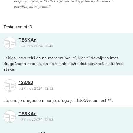
nesprejemljiva, je SPIRIT vztrajal. Sedaj je Računsko sodišče
potrdilo, da se je motil.
Teskan se ni :D
TESKAn
::
27. nov 2024, 12:47
Jebiga, smo rekli da ne maramo 'woke', kjer ni dovoljeno imet
drugačnega mnenja, da ne bi kaki nežni duši povzročali strašne
stiske.
133780
::
27. nov 2024, 12:52
Ja, eno je drugačno mnenje, drugo je TESKAneumnost ™.
TESKAn
::
27. nov 2024, 12:53
⠀⠀⠀⠀⠀⠀⠀⠀⠀⠀⠀⢀⣤⣤⣀⠀⠀⠀⠀⠀⠀⠀⠀⠀⠀⠀