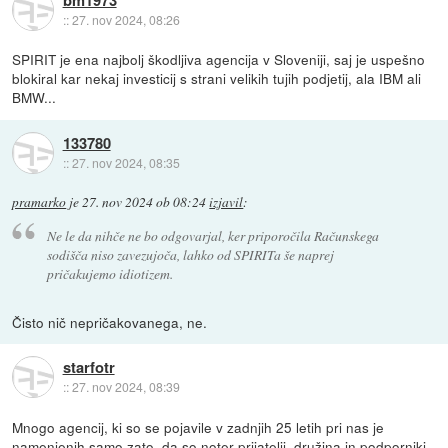
::
27. nov 2024, 08:26
SPIRIT je ena najbolj škodljiva agencija v Sloveniji, saj je uspešno
blokiral kar nekaj investicij s strani velikih tujih podjetij, ala IBM ali
BMW...
133780
::
27. nov 2024, 08:35
pramarko
je
27. nov 2024 ob 08:24
izjavil
:
Ne le da nihče ne bo odgovarjal, ker priporočila Računskega
sodišča niso zavezujoča, lahko od SPIRITa še naprej
pričakujemo idiotizem.
Čisto nič nepričakovanega, ne.
starfotr
::
27. nov 2024, 08:39
Mnogo agencij, ki so se pojavile v zadnjih 25 letih pri nas je
namenjenih samo zato, da so noter prijatelji, družina in podporniki