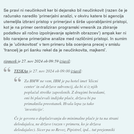
Se pravi ni neučinkovit ker bi dejansko bil neučinkovit (razen če je
računsko naredilo 'primerjalni analizi, v okviru katere bi agencija
utemeljila izbrani pristop v primerjavi s širše uporabljanimi pristopi,
kot je na primer centraliziran programski vmesnik za zbiranje
podatkov ali ročno izpolnjevanje spletnih obrazcev') ampak ker ni
bilo narejene primerjalne analize med različnimi pristopi. In sumim
da je 'učinkovitost' v tem primeru bila ocenjena precej v smislu
'francelj je pri šanku rekel da je neučinkovita, majkemi'.
ripmork
je
27. nov 2024 ob 09:59
izjavil
:
TESKAn
je
27. nov 2024 ob 09:00
izjavil
:
Za BMW ne vem, IBM je pa hotel imet 'klicni
center' in od države subvencij, da bi si iz njih
poplačal stroške zaposlenih. Z drugimi besedami,
oni bi plačevali indijske plače, država bi pa
primaknila preostanek. Hvala lepa za tako
'investicijo'.
Če je govora o doplačevanju do minimalne plače je ta na strani
delodajalca, ne države (razen v primeru, ko je država
delodajalec). Sicer pa so Revoz, Pipistrel, ipd... tut prejemniki