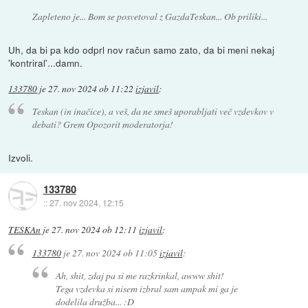
Zapleteno je... Bom se posvetoval z GazdaTeskan... Ob priliki...
Uh, da bi pa kdo odprl nov račun samo zato, da bi meni nekaj
'kontriral'...damn.
133780
je
27. nov 2024 ob 11:22
izjavil
:
Teskan (in inačice), a veš, da ne smeš uporabljati več vzdevkov v
debati? Grem Opozorit moderatorja!
Izvoli.
133780
::
27. nov 2024, 12:15
TESKAn
je
27. nov 2024 ob 12:11
izjavil
:
133780
je
27. nov 2024 ob 11:05
izjavil
:
Ah, shit, zdaj pa si me razkrinkal, awww shit!
Tega vzdevka si nisem izbral sam ampak mi ga je
dodelila družba... :D