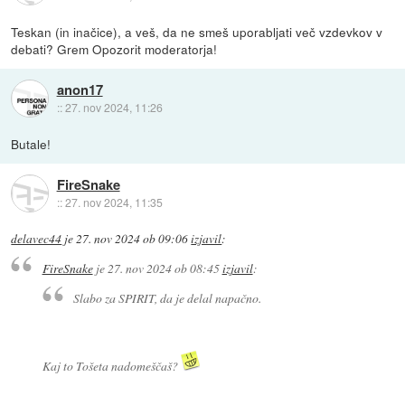
Teskan (in inačice), a veš, da ne smeš uporabljati več vzdevkov v
debati? Grem Opozorit moderatorja!
anon17
::
27. nov 2024, 11:26
Butale!
FireSnake
::
27. nov 2024, 11:35
delavec44
je
27. nov 2024 ob 09:06
izjavil
:
FireSnake
je
27. nov 2024 ob 08:45
izjavil
:
Slabo za SPIRIT, da je delal napačno.
Kaj to Tošeta nadomeščaš?