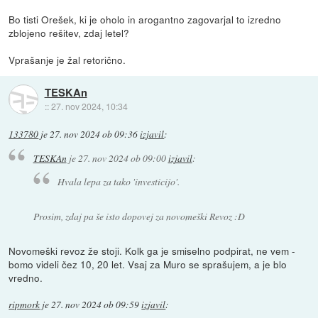
Bo tisti Orešek, ki je oholo in arogantno zagovarjal to izredno
zblojeno rešitev, zdaj letel?
Vprašanje je žal retorično.
TESKAn
::
27. nov 2024, 10:34
133780
je
27. nov 2024 ob 09:36
izjavil
:
TESKAn
je
27. nov 2024 ob 09:00
izjavil
:
Hvala lepa za tako 'investicijo'.
Prosim, zdaj pa še isto dopovej za novomeški Revoz :D
Novomeški revoz že stoji. Kolk ga je smiselno podpirat, ne vem -
bomo videli čez 10, 20 let. Vsaj za Muro se sprašujem, a je blo
vredno.
ripmork
je
27. nov 2024 ob 09:59
izjavil
: