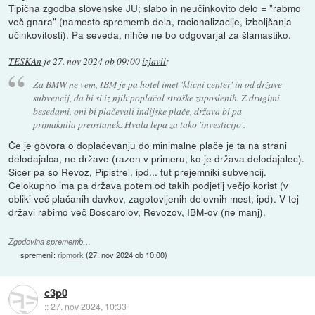
Tipična zgodba slovenske JU; slabo in neučinkovito delo = "rabmo
več gnara" (namesto sprememb dela, racionalizacije, izboljšanja
učinkovitosti). Pa seveda, nihče ne bo odgovarjal za šlamastiko.
TESKAn
je
27. nov 2024 ob 09:00
izjavil
:
Za BMW ne vem, IBM je pa hotel imet 'klicni center' in od države
subvencij, da bi si iz njih poplačal stroške zaposlenih. Z drugimi
besedami, oni bi plačevali indijske plače, država bi pa
primaknila preostanek. Hvala lepa za tako 'investicijo'.
Če je govora o doplačevanju do minimalne plače je ta na strani
delodajalca, ne države (razen v primeru, ko je država delodajalec).
Sicer pa so Revoz, Pipistrel, ipd... tut prejemniki subvencij.
Celokupno ima pa država potem od takih podjetij večjo korist (v
obliki več plačanih davkov, zagotovljenih delovnih mest, ipd). V tej
državi rabimo več Boscarolov, Revozov, IBM-ov (ne manj).
Zgodovina sprememb…
spremenil:
ripmork
(
27. nov 2024 ob 10:00
)
c3p0
::
27. nov 2024, 10:33