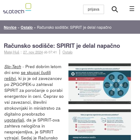
☰
Novice
»
Ostalo
»
Računsko sodišče: SPIRIT je delal napačno
Računsko sodišče: SPIRIT je delal napačno
Matej Huš
::
27. nov 2024
ob 07:41
Ostalo
- Pred dobrim letom
Slo-Tech
dni smo
se skupaj čudili
rešitvi
, ki jo je od zavezancev
po ZPGOPEK-u zahteval
SPIRIT za poročanje o porabi
energentov in ceni. Čeprav so
vsi zavezanci, številni
strokovnjaki in ministrstvo za
digitalno preobrazbo
ugotavljali
, da je SPIRIT-ova
zahteva nelogična in
nesprejemljiva, je SPIRIT
vztrajal. Sedaj je Računsko