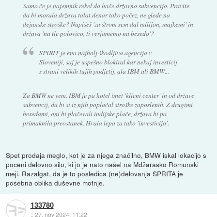
Samo če je najemnik rekel da hoče državno subvencijo. Pravite
da bi morala država talat denar tako počez, ne glede na
dejanske stroške? Napišeš 'za štrom sem dal milijon, majkemi' in
država 'na tle polovico, ti verjamemo na besedo'?
SPIRIT je ena najbolj škodljiva agencija v
Sloveniji, saj je uspešno blokiral kar nekaj investicij
s strani velikih tujih podjetij, ala IBM ali BMW...
Za BMW ne vem, IBM je pa hotel imet 'klicni center' in od države
subvencij, da bi si iz njih poplačal stroške zaposlenih. Z drugimi
besedami, oni bi plačevali indijske plače, država bi pa
primaknila preostanek. Hvala lepa za tako 'investicijo'.
Spet prodaja meglo, kot je za njega značilno, BMW iskal lokacijo s
poceni delovno silo, ki jo je nato našel na Mdžarasko Romunski
meji. Razalgat, da je to posledica (ne)delovanja SPRITA je
posebna oblika duševne motnje.
133780
::
27. nov 2024, 11:22