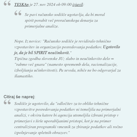
TESKAn
je
27. nov 2024 ob 09:00
izjavil
:
Se pavi računsko sodišče ugotavlja, da bi moral
spirit porabit več proračunskega denarja za
primerjalne analize.
Nope. Iz novice: "Računsko sodišče je revidiralo tehnično
vzpostavitev in organizacijo posredovanja podatkov.
Ugotovilo
je, da je bil SPIRIT neučinkovit.
"
Tipična zgodba slovenske JU; slabo in neučinkovito delo =
"rabmo več gnara" (namesto sprememb dela, racionalizacije,
izboljšanja učinkovitosti). Pa seveda, nihče ne bo odgovarjal za
šlamastiko.
Citiraj še naprej:
Sodišče je ugotovilo, da "odločitev za to obliko tehnične
vzpostavitve posredovanja podatkov ni temeljila na primerjalni
analizi, v okviru katere bi agencija utemeljila izbrani pristop v
primerjavi s širše uporabljanimi pristopi, kot je na primer
centraliziran programski vmesnik za zbiranje podatkov ali ročno
izpolnjevanje spletnih obrazcev."