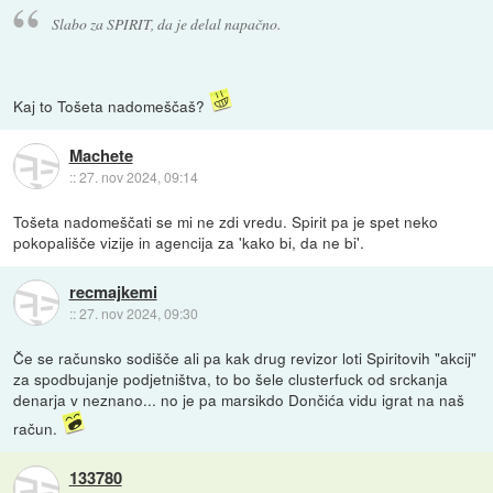
Slabo za SPIRIT, da je delal napačno.
Kaj to Tošeta nadomeščaš?
Machete
::
27. nov 2024, 09:14
Tošeta nadomeščati se mi ne zdi vredu. Spirit pa je spet neko
pokopališče vizije in agencija za 'kako bi, da ne bi'.
recmajkemi
::
27. nov 2024, 09:30
Če se računsko sodišče ali pa kak drug revizor loti Spiritovih "akcij"
za spodbujanje podjetništva, to bo šele clusterfuck od srckanja
denarja v neznano... no je pa marsikdo Dončića vidu igrat na naš
račun.
133780