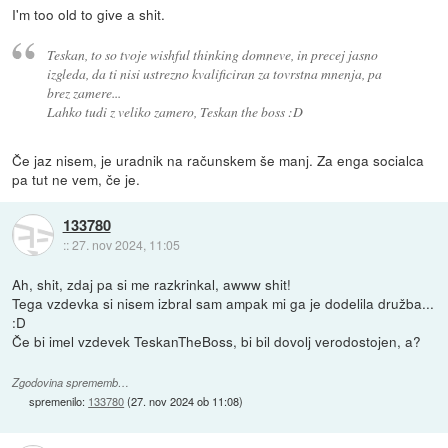
I'm too old to give a shit.
Teskan, to so tvoje wishful thinking domneve, in precej jasno
izgleda, da ti nisi ustrezno kvalificiran za tovrstna mnenja, pa
brez zamere...
Lahko tudi z veliko zamero, Teskan the boss :D
Če jaz nisem, je uradnik na računskem še manj. Za enga socialca
pa tut ne vem, če je.
133780
::
27. nov 2024, 11:05
Ah, shit, zdaj pa si me razkrinkal, awww shit!
Tega vzdevka si nisem izbral sam ampak mi ga je dodelila družba...
:D
Če bi imel vzdevek TeskanTheBoss, bi bil dovolj verodostojen, a?
Zgodovina sprememb…
spremenilo:
133780
(
27. nov 2024 ob 11:08
)