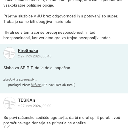
vsakokratne politične opcije.
Prijetne službice v JU brez odgovornosti in s potovanji so super.
Treba je samo biti ubogljiva marioneta.
Hkrati se s tem zabriše precej nesposobnosti in tudi
brezposelnosti, ker verjetno gre za trajno nezaposljiv kader.
FireSnake
::
27. nov 2024, 08:45
Slabo za SPIRIT, da je delal napačno.
Zgodovina sprememb…
predlagal izbris:
MrStein
(
27. nov 2024 ob 10:42
)
TESKAn
::
27. nov 2024, 09:00
Se pavi računsko sodišče ugotavlja, da bi moral spirit porabit več
proračunskega denarja za primerjalne analize.