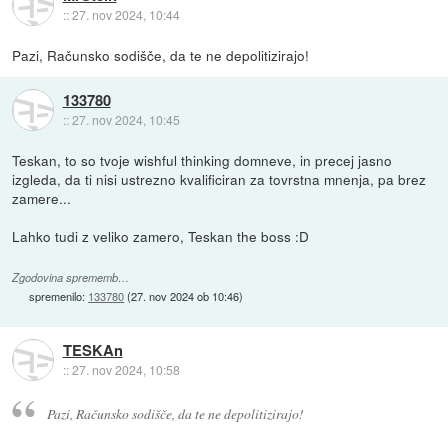
::
27. nov 2024, 10:44
Pazi, Računsko sodišče, da te ne depolitizirajo!
133780
::
27. nov 2024, 10:45
Teskan, to so tvoje wishful thinking domneve, in precej jasno
izgleda, da ti nisi ustrezno kvalificiran za tovrstna mnenja, pa brez
zamere...
Lahko tudi z veliko zamero, Teskan the boss :D
Zgodovina sprememb…
spremenilo:
133780
(
27. nov 2024 ob 10:46
)
TESKAn
::
27. nov 2024, 10:58
Pazi, Računsko sodišče, da te ne depolitizirajo!