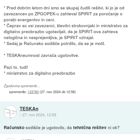
* Pred dobrim letom dni smo se skupaj čudili rešitvi, ki jo je od
zavezancev po ZPGOPEK-u zahteval SPIRIT za poročanje o
porabi energentov in ceni.
* Čeprav so vsi zavezanci, številni strokovnjaki in ministrstvo za
digitalno preobrazbo ugotavljali, da je SPIRIT-ova zahteva
nelogična in nesprejemljiva, je SPIRIT vztrajal.
* Sedaj je Računsko sodišče potrdilo, da se je motil.
* TESKAneumnost zavrača ugotovitve.
Pazi to, tudi!
* ministrstvo za digitalno preobrazbo
Zgodovina sprememb…
spremenilo:
133780
(
27. nov 2024 ob 12:56
)
TESKAn
::
27. nov 2024, 12:59
sodišče je ugotovilo, da
ni ok?
Računsko
tehnična rešitev