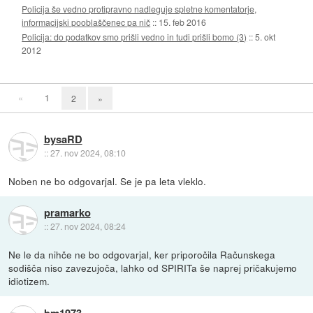
Policija še vedno protipravno nadleguje spletne komentatorje,
informacijski pooblaščenec pa nič
::
15. feb 2016
Policija: do podatkov smo prišli vedno in tudi prišli bomo (3)
::
5. okt
2012
«
1
2
»
bysaRD
::
27. nov 2024, 08:10
Noben ne bo odgovarjal. Se je pa leta vleklo.
pramarko
::
27. nov 2024, 08:24
Ne le da nihče ne bo odgovarjal, ker priporočila Računskega
sodišča niso zavezujoča, lahko od SPIRITa še naprej pričakujemo
idiotizem.
bm1973