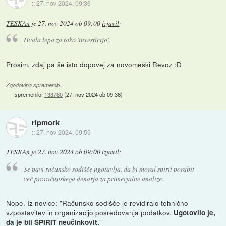
::
27. nov 2024, 09:36
TESKAn
je
27. nov 2024 ob 09:00
izjavil
:
Hvala lepa za tako 'investicijo'.
Prosim, zdaj pa še isto dopovej za novomeški Revoz :D
Zgodovina sprememb…
spremenilo:
133780
(
27. nov 2024 ob 09:36
)
ripmork
::
27. nov 2024, 09:59
TESKAn
je
27. nov 2024 ob 09:00
izjavil
:
Se pavi računsko sodišče ugotavlja, da bi moral spirit porabit
več proračunskega denarja za primerjalne analize.
Nope. Iz novice: "Računsko sodišče je revidiralo tehnično
vzpostavitev in organizacijo posredovanja podatkov.
Ugotovilo je,
"
da je bil SPIRIT neučinkovit.