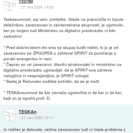
133780
::
27. nov 2024, 13:03
Teskaeumnost, saj vem, pretežko. Glede na priporočila in inpute
deležnikov, zavezancev in zainteresirane skupnosti, je ugotovilo,
ker po tvojem tudi Ministrstvo za digitalno preobrazbo ni bilo
zadostno!
* Pred dobrim letom dni smo se skupaj čudili rešitvi, ki jo je od
zavezancev po ZPGOPEK-u zahteval SPIRIT za poročanje o
porabi energentov in ceni.
* Čeprav so vsi zavezanci, številni strokovnjaki in ministrstvo za
digitalno preobrazbo ugotavljali, da je SPIRIT-ova zahteva
nelogična in nesprejemljiva, je SPIRIT vztrajal.
* Sedaj je Računsko sodišče potrdilo, da se je motil.
* TESKAneumnost še kar zavrača ugotovitve in še kar in še kar,
kajti on je topshit profi :D
TESKAn
::
27. nov 2024, 13:11
In rešitev je delovala, večina zavezancev tudi ni imela problema z