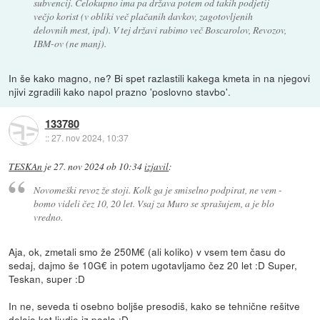
subvencij. Celokupno ima pa država potem od takih podjetij
večjo korist (v obliki več plačanih davkov, zagotovljenih
delovnih mest, ipd). V tej državi rabimo več Boscarolov, Revozov,
IBM-ov (ne manj).
In še kako magno, ne? Bi spet razlastili kakega kmeta in na njegovi
njivi zgradili kako napol prazno 'poslovno stavbo'.
133780
::
27. nov 2024, 10:37
TESKAn
je
27. nov 2024 ob 10:34
izjavil
:
Novomeški revoz že stoji. Kolk ga je smiselno podpirat, ne vem -
bomo videli čez 10, 20 let. Vsaj za Muro se sprašujem, a je blo
vredno.
Aja, ok, zmetali smo že 250M€ (ali koliko) v vsem tem času do
sedaj, dajmo še 10G€ in potem ugotavljamo čez 20 let :D Super,
Teskan, super :D
In ne, seveda ti osebno boljše presodiš, kako se tehnične rešitve
delajo kot ljudje iz posla :D