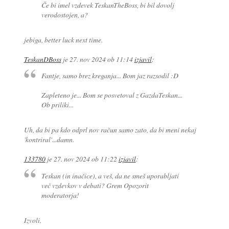
Če bi imel vzdevek TeskanTheBoss, bi bil dovolj
verodostojen, a?
jebiga, better luck next time.
TeskanDBoss
je
27. nov 2024 ob 11:14
izjavil
:
Fantje, samo brez kreganja... Bom jaz razsodil :D
Zapleteno je... Bom se posvetoval z GazdaTeskan...
Ob priliki...
Uh, da bi pa kdo odprl nov račun samo zato, da bi meni nekaj
'kontriral'...damn.
133780
je
27. nov 2024 ob 11:22
izjavil
:
Teskan (in inačice), a veš, da ne smeš uporabljati
več vzdevkov v debati? Grem Opozorit
moderatorja!
Izvoli.