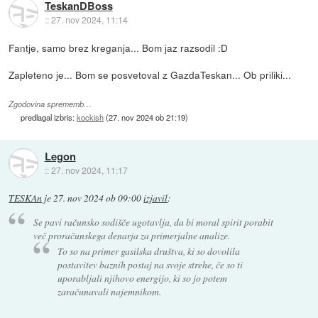
TeskanDBoss
::
27. nov 2024, 11:14
Fantje, samo brez kreganja... Bom jaz razsodil :D
Zapleteno je... Bom se posvetoval z GazdaTeskan... Ob priliki...
Zgodovina sprememb…
predlagal izbris:
kockish
(
27. nov 2024 ob 21:19
)
Legon
::
27. nov 2024, 11:17
TESKAn
je
27. nov 2024 ob 09:00
izjavil
:
Se pavi računsko sodišče ugotavlja, da bi moral spirit porabit
več proračunskega denarja za primerjalne analize.
To so na primer gasilska društva, ki so dovolila
postavitev baznih postaj na svoje strehe, če so ti
uporabljali njihovo energijo, ki so jo potem
zaračunavali najemnikom.