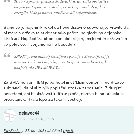
To so na primer gasilska društva, ki so dovolila postavitev
baznih postaj na svoje strehe, če so ti uporabljali njihovo
energijo, ki so jo potem zaračunavali najemnikom.
Samo če je najemnik rekel da hoče državno subvencijo. Pravite da
bi morala država talat denar tako počez, ne glede na dejanske
stroške? Napišeš 'za štrom sem dal milijon, majkemi' in država 'na
tle polovico, ti verjamemo na besedo'?
SPIRIT je ena najbolj škodljiva agencija v Sloveniji, saj je
uspešno blokiral kar nekaj investicij s strani velikih tujih
podjetij, ala IBM ali BMW...
Za BMW ne vem, IBM je pa hotel imet 'klicni center' in od države
subvencij, da bi si iz njih poplačal stroške zaposlenih. Z drugimi
besedami, oni bi plačevali indijske plače, država bi pa primaknila
preostanek. Hvala lepa za tako 'investicijo'.
delavec44
::
27. nov 2024, 09:06
FireSnake
je
27. nov 2024 ob 08:45
izjavil
: