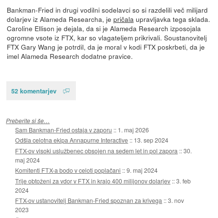
Bankman-Fried in drugi vodilni sodelavci so si razdelili več milijard
dolarjev iz Alameda Researcha, je
pričala
upravljavka tega sklada.
Caroline Ellison je dejala, da si je Alameda Research izposojala
ogromne vsote iz FTX, kar so vlagateljem prikrivali. Soustanovitelj
FTX Gary Wang je potrdil, da je moral v kodi FTX poskrbeti, da je
imel Alameda Research dodatne pravice.
52 komentarjev
Preberite si še…
Sam Bankman-Fried ostaja v zaporu
::
1. maj 2026
Odšla celotna ekipa Annapurne Interactive
::
13. sep 2024
FTX-ov visoki uslužbenec obsojen na sedem let in pol zapora
::
30.
maj 2024
Komitenti FTX-a bodo v celoti poplačani
::
9. maj 2024
Trije obtoženi za vdor v FTX in krajo 400 milijonov dolarjev
::
3. feb
2024
FTX-ov ustanovitelj Bankman-Fried spoznan za krivega
::
3. nov
2023