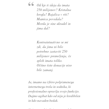
Od kje ti ideja da imata
250 milijonov? Kristalna
krogla? Bajalica v riti?
Mamica povedala?
Morda je sine ukradel in
jima dal?
Kontraintuativno se mi
zdi, da jima ni bilo
potrebno zastaviti 250
milijonov premoženja, če
sploh imata toliko.
Očitno tiste donacije niso
bile zamanj.
Ja, imamo na izbiro polpismenega
internetnega trola in sodnika, ki
profesionalno opravlja svojo funkcijo.
Dajmo ugibat kdo od niju je kredibilen
in kdo navaden bedak.