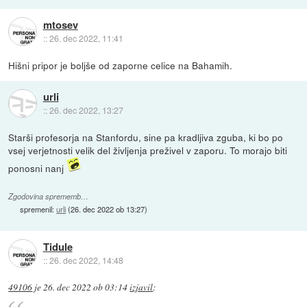
mtosev
::
26. dec 2022, 11:41
Hišni pripor je boljše od zaporne celice na Bahamih.
urli
::
26. dec 2022, 13:27
Starši profesorja na Stanfordu, sine pa kradljiva zguba, ki bo po
vsej verjetnosti velik del življenja preživel v zaporu. To morajo biti
ponosni nanj
Zgodovina sprememb…
spremenil:
urli
(
26. dec 2022 ob 13:27
)
Tidule
::
26. dec 2022, 14:48
49106
je
26. dec 2022 ob 03:14
izjavil
: