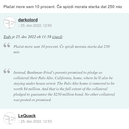
Plačat more sam 10 procent. Če spizdi morata starša dat 250 mio
darkolord
::
25. dec 2022, 12:50
Tody
je
25. dec 2022 ob 11:58
izjavil
:
Plačat more sam 10 procent. Če spizdi morata starša dat 250
mio
Instead, Bankman-Fried’s parents promised to pledge as
collateral their Palo Alto, California, home, where he'll also be
staying under house arrest. The Palo Alto home is rumored to be
worth $4 million. And that is the full extent of the collateral
pledged to guarantee the $250 million bond. No other collateral
was posted or promised.
LeQuack
::
25. dec 2022, 12:53