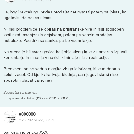
Ja, bogi revcek no, prides prodajat neumnosti potem pa jokas, ko
ugotovis, da pojma nimas.
Ni moj problem ce se opiras na pristranske vire in nisi sposoben
locit med mnenjem in dejstvom, potem pa veselo prodajas
nebuloze. Pac drzi se sanka, pa bo vsem lazje.
Na sreco je bil avtor novice bolj objektiven in je z namerno izpustil
komentarje in mnenja v novici, ki nimajo nic z realnostjo.
Predvsem pa se vedno manjka vir na idiotizem, ki je to debato
sploh zacel. Od kje izvira tvoja blodnja, da njegovi starsi niso
sposobni placat varscine?
Zgodovina sprememb…
spremenilo:
Tidule
(
26. dec 2022 ob 00:25
)
#000000
::
26. dec 2022, 00:34
bankman je enako XXX