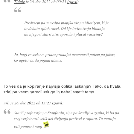
Tidule
je
26. dec 2022 ob 00:21
izjavil
:
Predvsem pa se vedno manjka vir na idiotizem, ki je
to debato sploh zacel. Od kje izvira tvoja blodnja,
da njegovi starsi niso sposobni placat varscine?
Ja, bogi revcek no, prides prodajat neumnosti potem pa jokas,
ko ugotovis, da pojma nimas.
To ves da je kopiranje najvisja oblika laskanja? Tako, da hvala,
zdaj pa vsem naredi uslugo in nehaj smetit temo.
urli
je
26. dec 2022 ob 13:27
izjavil
:
Starši profesorja na Stanfordu, sine pa kradljiva zguba, ki bo po
vsej verjetnosti velik del življenja preživel v zaporu. To morajo
biti ponosni nanj