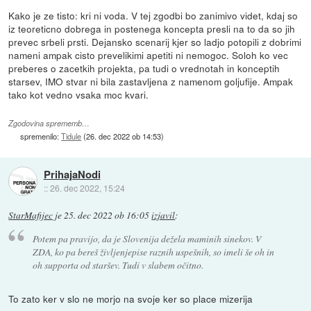
Kako je ze tisto: kri ni voda. V tej zgodbi bo zanimivo videt, kdaj so
iz teoreticno dobrega in postenega koncepta presli na to da so jih
prevec srbeli prsti. Dejansko scenarij kjer so ladjo potopili z dobrimi
nameni ampak cisto prevelikimi apetiti ni nemogoc. Soloh ko vec
preberes o zacetkih projekta, pa tudi o vrednotah in konceptih
starsev, IMO stvar ni bila zastavljena z namenom goljufije. Ampak
tako kot vedno vsaka moc kvari.
Zgodovina sprememb…
spremenilo:
Tidule
(
26. dec 2022 ob 14:53
)
PrihajaNodi
::
26. dec 2022, 15:24
StarMafijec
je
25. dec 2022 ob 16:05
izjavil
:
Potem pa pravijo, da je Slovenija dežela maminih sinekov. V
ZDA, ko pa bereš življenjepise raznih uspešnih, so imeli še oh in
oh supporta od staršev. Tudi v slabem očitno.
To zato ker v slo ne morjo na svoje ker so place mizerija