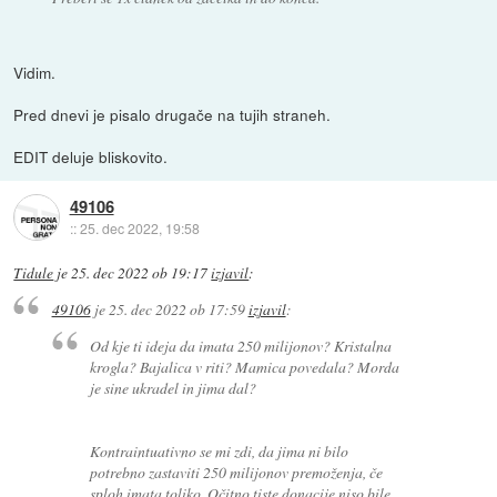
Vidim.
Pred dnevi je pisalo drugače na tujih straneh.
EDIT deluje bliskovito.
49106
::
25. dec 2022, 19:58
Tidule
je
25. dec 2022 ob 19:17
izjavil
:
49106
je
25. dec 2022 ob 17:59
izjavil
:
Od kje ti ideja da imata 250 milijonov? Kristalna
krogla? Bajalica v riti? Mamica povedala? Morda
je sine ukradel in jima dal?
Kontraintuativno se mi zdi, da jima ni bilo
potrebno zastaviti 250 milijonov premoženja, če
sploh imata toliko. Očitno tiste donacije niso bile