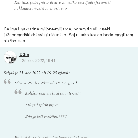
Kar tako pobegnit iz drzave za veliko veci ljudi (forumski
nakladaci izvzeti) ni enostavno.
Če imaš nakradne miljone/milijarde, potem ti tudi v neki
južnoameriški državi ni nič težko. Saj ni tako kot da bodo mogli tam
službo iskat.
D3m
::
25. dec 2022, 19:41
Seljak
je
25. dec 2022 ob 19:25
izjavil
:
D3m
je
25. dec 2022 ob 18:52
izjavil
:
Kolikor sem jaz bral po internetu.
250 mil sploh nima.
Kdo je kril varščino????
Preberi še 1x članek od začetka in do konca.