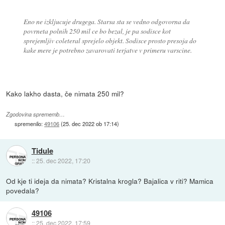
Eno ne izkljucuje drugega. Starsa sta se vedno odgovorna da
povrneta polnih 250 mil ce bo bezal, je pa sodisce kot
sprejemljiv coleteral sprejelo objekt. Sodisce prosto presoja do
kake mere je potrebno zavarovati terjatve v primeru varscine.
Kako lakho dasta, če nimata 250 mil?
Zgodovina sprememb…
spremenilo:
49106
(
25. dec 2022 ob 17:14
)
Tidule
::
25. dec 2022, 17:20
Od kje ti ideja da nimata? Kristalna krogla? Bajalica v riti? Mamica
povedala?
49106
::
25. dec 2022, 17:59