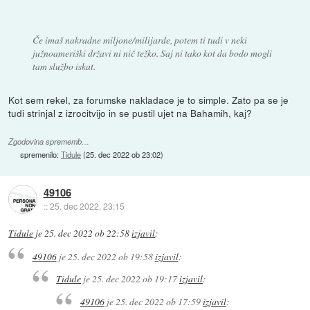
Če imaš nakradne miljone/milijarde, potem ti tudi v neki
južnoameriški državi ni nič težko. Saj ni tako kot da bodo mogli
tam službo iskat.
Kot sem rekel, za forumske nakladace je to simple. Zato pa se je
tudi strinjal z izrocitvijo in se pustil ujet na Bahamih, kaj?
Zgodovina sprememb…
spremenilo:
Tidule
(
25. dec 2022 ob 23:02
)
49106
::
25. dec 2022, 23:15
Tidule
je
25. dec 2022 ob 22:58
izjavil
:
49106
je
25. dec 2022 ob 19:58
izjavil
:
Tidule
je
25. dec 2022 ob 19:17
izjavil
:
49106
je
25. dec 2022 ob 17:59
izjavil
: