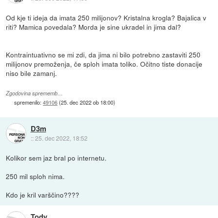
Od kje ti ideja da imata 250 milijonov? Kristalna krogla? Bajalica v
riti? Mamica povedala? Morda je sine ukradel in jima dal?
Kontraintuativno se mi zdi, da jima ni bilo potrebno zastaviti 250
milijonov premoženja, če sploh imata toliko. Očitno tiste donacije
niso bile zamanj.
Zgodovina sprememb…
spremenilo:
49106
(
25. dec 2022 ob 18:00
)
D3m
::
25. dec 2022, 18:52
Kolikor sem jaz bral po internetu.
250 mil sploh nima.
Kdo je kril varščino????
Tody