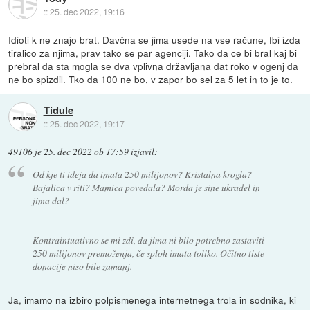
::
25. dec 2022, 19:16
Idioti k ne znajo brat. Davčna se jima usede na vse račune, fbi izda
tiralico za njima, prav tako se par agenciji. Tako da ce bi bral kaj bi
prebral da sta mogla se dva vplivna državljana dat roko v ogenj da
ne bo spizdil. Tko da 100 ne bo, v zapor bo sel za 5 let in to je to.
Tidule
::
25. dec 2022, 19:17
49106
je
25. dec 2022 ob 17:59
izjavil
:
Od kje ti ideja da imata 250 milijonov? Kristalna krogla?
Bajalica v riti? Mamica povedala? Morda je sine ukradel in
jima dal?
Kontraintuativno se mi zdi, da jima ni bilo potrebno zastaviti
250 milijonov premoženja, če sploh imata toliko. Očitno tiste
donacije niso bile zamanj.
Ja, imamo na izbiro polpismenega internetnega trola in sodnika, ki