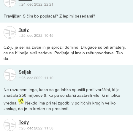
::
24. dec 2022, 22:21
Pravljičar. S čim bo poplačal? Z lepimi besedami?
Tody
::
25. dec 2022, 10:45
CZ-ju je sel na živce in je sprožil domino. Drugače so bili amaterji,
ce ne bi bolje skril zadeve. Podjetje ni imelo računovodstva. Tko
da..
Seljak
::
25. dec 2022, 11:10
Ne razumem tega, kako so ga lahko spustili proti varščini, ki je
znašala 250 miljonov $, ko pa so starši zastavili vilo, ki ni toliko
vredna
Nekdo ima pri tej zgodbi v političnih krogih veliko
zaslug, da je ta kreten na prostosti.
Tody
::
25. dec 2022, 11:58