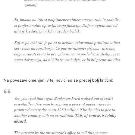
zamanj.
Ja, imamo na izbiro polpismenega internetnega trola in sodnika,
ki profesionalno opravlja svojo funkcijo. Dajmo ugibat kdo od
niju je kredibilen in kdo navaden bedak.
Kaj se pa tebi zdi, je pa za to debato, relavantno priblizno toliko,
kot vreme na zanzibarju. Ce pac ne razumes sistema varscine,
odgovornosti ki sta jo prevzela starsa in posledic, ki sledijo, je to
samo dokaz tega, da bi bilo za vse boljse, ce bi bil preprosto tiho.
Na povezavi omenjeni v tej novici so še precej bolj kritični:
Yes, you read that right. Bankman-Fried walked out of court
essentially a free man by signing a piece of paper where he
promised to pay the court $250 million if he decides to flee to
another country with no extradition.
This, of course, is totally
absurd
.
The attempt by the prosecutor's office to sell this as some