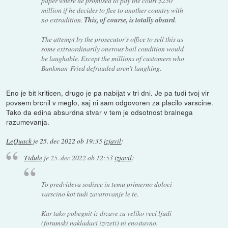
paper where he promised to pay the court $250
million if he decides to flee to another country with
no extradition.
This, of course, is totally absurd
.
The attempt by the prosecutor's office to sell this as
some extraordinarily onerous bail condition would
be laughable. Except the millions of customers who
Bankman-Fried defrauded aren't laughing.
Eno je bit kriticen, drugo je pa nabijat v tri dni. Je pa tudi tvoj vir
povsem brcnil v meglo, saj ni sam odgovoren za placilo varscine.
Tako da edina absurdna stvar v tem je odsotnost bralnega
razumevanja.
LeQuack
je
25. dec 2022 ob 19:35
izjavil
:
Tidule
je
25. dec 2022 ob 12:53
izjavil
:
To predvideva sodisce in temu primerno doloci
varscino kot tudi zavarovanje le te.
Kar tako pobegnit iz drzave za veliko veci ljudi
(forumski nakladaci izvzeti) ni enostavno.