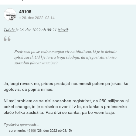
49106
::
26. dec 2022, 03:14
Tidule
je
26. dec 2022 ob 00:21
izjavil
:
Predvsem pa se vedno manjka vir na idiotizem, ki je to debato
sploh zacel. Od kje izvira tvoja blodnja, da njegovi starsi niso
sposobni placat varscine?
Ja, bogi revcek no, prides prodajat neumnosti potem pa jokas, ko
ugotovis, da pojma nimas.
Ni moj problem ce se nisi sposoben registrirat, da 250 milijonov ni
poket change, in je smiselno dvomiti v to, da lahko s profesorsko
plačo toliko zaslužita. Pac drzi se sanka, pa bo vsem lazje.
Zgodovina sprememb…
spremenilo:
49106
(
26. dec 2022 ob 03:15
)