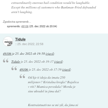
extraordinarily onerous bail condition would be laughable.
Except the millions of customers who Bankman-Fried defrauded
aren't laughing.
Zgodovina sprememb…
spremenilo:
49106
(
25. dec 2022 ob 20:04
)
Tidule
::
25. dec 2022, 22:58
49106
je
25. dec 2022 ob 19:58
izjavil
:
Tidule
je
25. dec 2022 ob 19:17
izjavil
:
49106
je
25. dec 2022 ob 17:59
izjavil
:
Od kje ti ideja da imata 250
milijonov? Kristalna krogla? Bajalica
v riti? Mamica povedala? Morda je
sine ukradel in jima dal?
Kontraintuativno se mi zdi, da jima ni