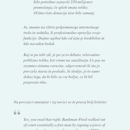
bilo potrebno zastaviti 250 milijonov
premoženja, če sploh imata toliko.
Očitno tiste donacije niso bile zamanj.
Ja, imamo na izbiro polpismenega internetnega
trola in sodnika, ki profesionalno opravlja svojo
funkcijo. Dajmo ugibat kdo od niju je kredibilen in
kdo navaden bedak.
Kaj se pa tebi zdi, je pa za to debato, relavantno
priblizno toliko, kot vreme na zanzibarju. Ce pac ne
razumes sistema varscine, odgovornosti ki sta jo
prevzela starsa in posledic, ki sledijo, je to samo
dokaz tega, da bi bilo za vse boljse, ce bi bil
preprosto tiho.
Na povezavi omenjeni v tej novici so še precej bolj kritični:
Yes, you read that right. Bankman-Fried walked out
of court essentially a free man by signing a piece of