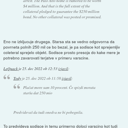
arrest. The Palo Alto home is rumored to be worth
$4 million. And that is the full extent of the
collateral pledged to guarantee the $250 million
bond. No other collateral was posted or promised.
Eno ne izkljucuje drugega. Starsa sta se vedno odgovorna da
povrneta polnih 250 mil ce bo bezal, je pa sodisce kot sprejemljiv
coleteral sprejelo objekt. Sodisce prosto presoja do kake mere je
potrebno zavarovati terjatve v primeru varscine.
LeQuack
je
25. dec 2022 ob 12:53
izjavil
:
Tody
je
25. dec 2022 ob 11:58
izjavil
:
Plačat more sam 10 procent. Če spizdi morata
starša dat 250 mio
Predvidevaš da tudi onedva ne bi pobegnila.
To predvideva sodisce in temu primerno doloci varscino kot tudi