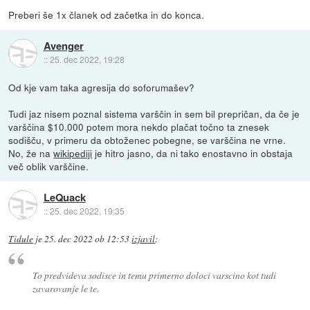
Preberi še 1x članek od začetka in do konca.
Avenger
::
25. dec 2022, 19:28
Od kje vam taka agresija do soforumašev?
Tudi jaz nisem poznal sistema varščin in sem bil prepričan, da če je
varščina $10.000 potem mora nekdo plačat točno ta znesek
sodišču, v primeru da obtoženec pobegne, se varščina ne vrne.
No, že na
wikipediji
je hitro jasno, da ni tako enostavno in obstaja
več oblik varščine.
LeQuack
::
25. dec 2022, 19:35
Tidule
je
25. dec 2022 ob 12:53
izjavil
:
To predvideva sodisce in temu primerno doloci varscino kot tudi
zavarovanje le te.