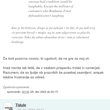
onerous bail condition would be
laughable. Except the millions of
customers who Bankman-Fried
defrauded aren't laughing.
Eno je bit kriticen, drugo je pa nabijat v tri dni. Je pa tudi tvoj
vir povsem brcnil v meglo, saj ni sam odgovoren za placilo
varscine. Tako da edina absurdna stvar v tem je odsotnost
bralnega
Če boš pozorno novico, bi ugotovil, da ne gre za moj vir.
Imaš morda tak fetiš, da v vsakem prispevku trolaš in ozmerjaš.
Razumem, da so ljudje ob praznikih še posebej osamljeni, ampak
takšne frustracije so odveč.
Zgodovina sprememb…
spremenilo:
49106
(
25. dec 2022 ob 23:17
)
Tidule
::
26. dec 2022, 00:21