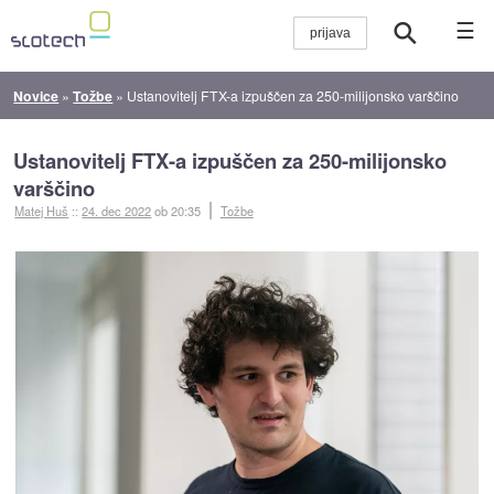
☰
Novice
»
Tožbe
»
Ustanovitelj FTX-a izpuščen za 250-milijonsko varščino
Ustanovitelj FTX-a izpuščen za 250-milijonsko
varščino
Matej Huš
::
24. dec 2022
ob 20:35
Tožbe