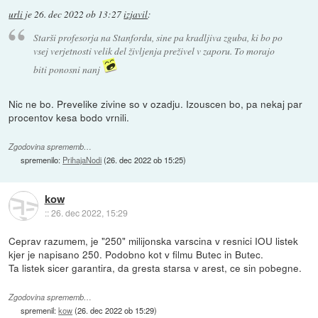
urli
je
26. dec 2022 ob 13:27
izjavil
:
Starši profesorja na Stanfordu, sine pa kradljiva zguba, ki bo po
vsej verjetnosti velik del življenja preživel v zaporu. To morajo
biti ponosni nanj
Nic ne bo. Prevelike zivine so v ozadju. Izouscen bo, pa nekaj par
procentov kesa bodo vrnili.
Zgodovina sprememb…
spremenilo:
PrihajaNodi
(
26. dec 2022 ob 15:25
)
kow
::
26. dec 2022, 15:29
Ceprav razumem, je "250" milijonska varscina v resnici IOU listek
kjer je napisano 250. Podobno kot v filmu Butec in Butec.
Ta listek sicer garantira, da gresta starsa v arest, ce sin pobegne.
Zgodovina sprememb…
spremenil:
kow
(
26. dec 2022 ob 15:29
)