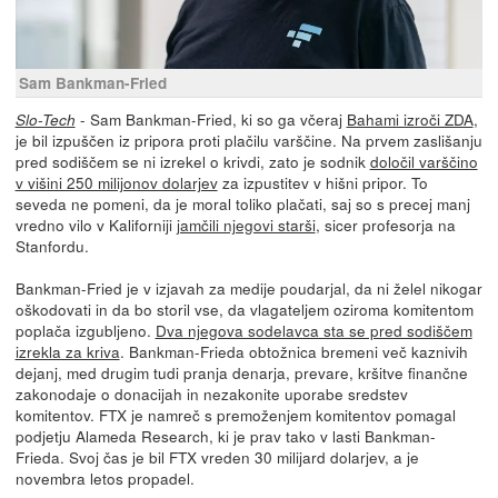
Sam Bankman-Fried
- Sam Bankman-Fried, ki so ga včeraj
Bahami izroči ZDA
,
Slo-Tech
je bil izpuščen iz pripora proti plačilu varščine. Na prvem zaslišanju
pred sodiščem se ni izrekel o krivdi, zato je sodnik
določil varščino
v višini 250 milijonov dolarjev
za izpustitev v hišni pripor. To
seveda ne pomeni, da je moral toliko plačati, saj so s precej manj
vredno vilo v Kaliforniji
jamčili njegovi starši
, sicer profesorja na
Stanfordu.
Bankman-Fried je v izjavah za medije poudarjal, da ni želel nikogar
oškodovati in da bo storil vse, da vlagateljem oziroma komitentom
poplača izgubljeno.
Dva njegova sodelavca sta se pred sodiščem
izrekla za kriva
. Bankman-Frieda obtožnica bremeni več kaznivih
dejanj, med drugim tudi pranja denarja, prevare, kršitve finančne
zakonodaje o donacijah in nezakonite uporabe sredstev
komitentov. FTX je namreč s premoženjem komitentov pomagal
podjetju Alameda Research, ki je prav tako v lasti Bankman-
Frieda. Svoj čas je bil FTX vreden 30 milijard dolarjev, a je
novembra letos propadel.