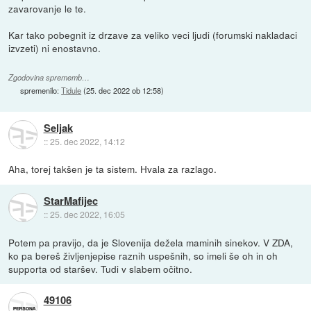
zavarovanje le te.
Kar tako pobegnit iz drzave za veliko veci ljudi (forumski nakladaci
izvzeti) ni enostavno.
Zgodovina sprememb…
spremenilo:
Tidule
(
25. dec 2022 ob 12:58
)
Seljak
::
25. dec 2022, 14:12
Aha, torej takšen je ta sistem. Hvala za razlago.
StarMafijec
::
25. dec 2022, 16:05
Potem pa pravijo, da je Slovenija dežela maminih sinekov. V ZDA,
ko pa bereš življenjepise raznih uspešnih, so imeli še oh in oh
supporta od staršev. Tudi v slabem očitno.
49106