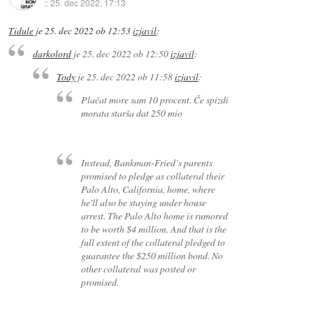
::
25. dec 2022, 17:13
Tidule
je
25. dec 2022 ob 12:53
izjavil
:
darkolord
je
25. dec 2022 ob 12:50
izjavil
:
Tody
je
25. dec 2022 ob 11:58
izjavil
:
Plačat more sam 10 procent. Če spizdi
morata starša dat 250 mio
Instead, Bankman-Fried’s parents
promised to pledge as collateral their
Palo Alto, California, home, where
he'll also be staying under house
arrest. The Palo Alto home is rumored
to be worth $4 million. And that is the
full extent of the collateral pledged to
guarantee the $250 million bond. No
other collateral was posted or
promised.