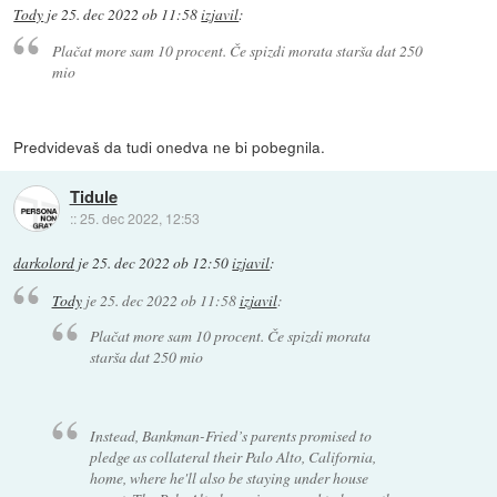
Tody
je
25. dec 2022 ob 11:58
izjavil
:
Plačat more sam 10 procent. Če spizdi morata starša dat 250
mio
Predvidevaš da tudi onedva ne bi pobegnila.
Tidule
::
25. dec 2022, 12:53
darkolord
je
25. dec 2022 ob 12:50
izjavil
:
Tody
je
25. dec 2022 ob 11:58
izjavil
:
Plačat more sam 10 procent. Če spizdi morata
starša dat 250 mio
Instead, Bankman-Fried’s parents promised to
pledge as collateral their Palo Alto, California,
home, where he'll also be staying under house