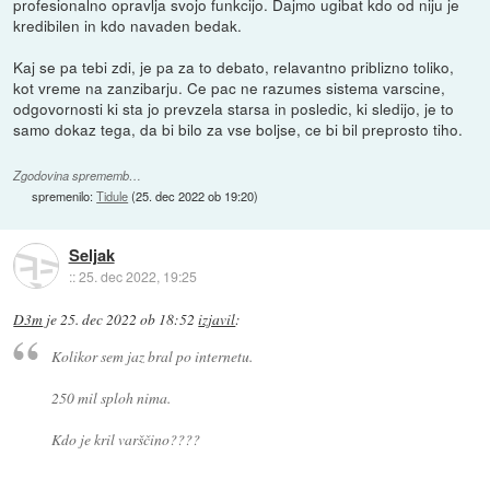
profesionalno opravlja svojo funkcijo. Dajmo ugibat kdo od niju je
kredibilen in kdo navaden bedak.
Kaj se pa tebi zdi, je pa za to debato, relavantno priblizno toliko,
kot vreme na zanzibarju. Ce pac ne razumes sistema varscine,
odgovornosti ki sta jo prevzela starsa in posledic, ki sledijo, je to
samo dokaz tega, da bi bilo za vse boljse, ce bi bil preprosto tiho.
Zgodovina sprememb…
spremenilo:
Tidule
(
25. dec 2022 ob 19:20
)
Seljak
::
25. dec 2022, 19:25
D3m
je
25. dec 2022 ob 18:52
izjavil
:
Kolikor sem jaz bral po internetu.
250 mil sploh nima.
Kdo je kril varščino????