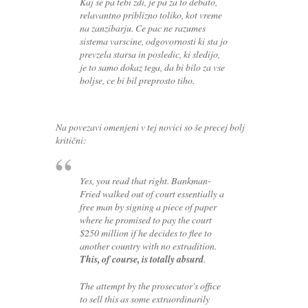
Kaj se pa tebi zdi, je pa za to debato,
relavantno priblizno toliko, kot vreme
na zanzibarju. Ce pac ne razumes
sistema varscine, odgovornosti ki sta jo
prevzela starsa in posledic, ki sledijo,
je to samo dokaz tega, da bi bilo za vse
boljse, ce bi bil preprosto tiho.
Na povezavi omenjeni v tej novici so še precej bolj
kritični:
Yes, you read that right. Bankman-
Fried walked out of court essentially a
free man by signing a piece of paper
where he promised to pay the court
$250 million if he decides to flee to
another country with no extradition.
This, of course, is totally absurd
.
The attempt by the prosecutor's office
to sell this as some extraordinarily