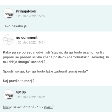
PrihajaNodi
::
26. dec 2022, 15:35
Tako nekako ja.
no comment
::
26. dec 2022, 15:51
Kako pa se bo sedaj odvil tisti "stavim, da ga bodo usamomorili v
priporu še preden ščivka imena politikov (demokratskih, seveda), ki
mu držijo štango" scenarij?
Spustili so ga, ker ga bodo lažje zadrgnili zunaj resta?
Kaj pravijo trutherji?
49106
::
26. dec 2022, 16:22
kow
je
26. dec 2022 ob 15:29
izjavil
: