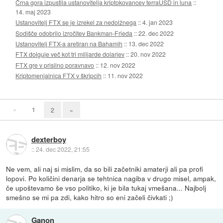
Črna gora izpustila ustanovitelja kriptokovancev terraUSD in luna
::
14. maj 2023
Ustanovitelj FTX se je izrekel za nedolžnega
::
4. jan 2023
Sodišče odobrilo izročitev Bankman-Frieda
::
22. dec 2022
Ustanovitelj FTX-a aretiran na Bahamih
::
13. dec 2022
FTX dolguje več kot tri milijarde dolarjev
::
20. nov 2022
FTX gre v prisilno poravnavo
::
12. nov 2022
Kriptomenjalnica FTX v škripcih
::
11. nov 2022
«
1
2
»
dexterboy
::
24. dec 2022, 21:55
Ne vem, ali naj si mislim, da so bili začetniki amaterji ali pa profi
lopovi. Po količini denarja se tehtnica nagiba v drugo misel, ampak,
če upoštevamo še vso politiko, ki je bila tukaj vmešana... Najbolj
smešno se mi pa zdi, kako hitro so eni začeli čivkati ;)
Ganon