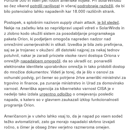
so čez vikend
potrdili ranljivost
in včeraj
podrobneje razložili
, da bi
bilo potencialno lahko napadenih kar 18.000 različnih strank.
Postopek, s splošnim nazivom
,
je bil sledeč
.
supply chain attack
Nekje na začetku leta so nepridipravi uspeli vdreti v SolarWinds in
z zlobno kodo okužiti sistem za posodabljanje programskega
paketa Orion, ki podjetjem omogoča napreden nadzor nad
omrežnimi usmerjevalniki in stikali. Izvedba je bila zelo prefinjena,
saj se je trojanec v okuženi .dll datoteki najprej za nekaj tednov
potuhnil, nakar je zaradi privzete visoke ravni dostopa Oriona v
omrežjih
napadalcem omogočil
, da so ukradli oz. ponaredili
elektronske identitete uporabnikov omrežja in tako pridobili dostop
do množice dokumentov. Videti je torej, da je šlo v osnovi za
vohunski podvig, pri čemer so potrjene žrtve ameriški ministrstvi za
trgovino in finance, pa zunanje ministrstvo in Urad za domovinsko
varnost. Ameriška agencija za kibernetsko varnost CISA je v
nedeljo tako izdala
urgentno odločbo
o omejevanju posledic
napada, s katero so v glavnem zaukazali izklop funkcionalnosti
programja Orion.
Američanom je v uteho lahko vsaj to, da je napad po vsem sodeč
težko avtomatizirati, zato ga morajo napadalci skrbno izvajati
ročno, s čimer je obseg žrtev verjetno razmeroma omejen.