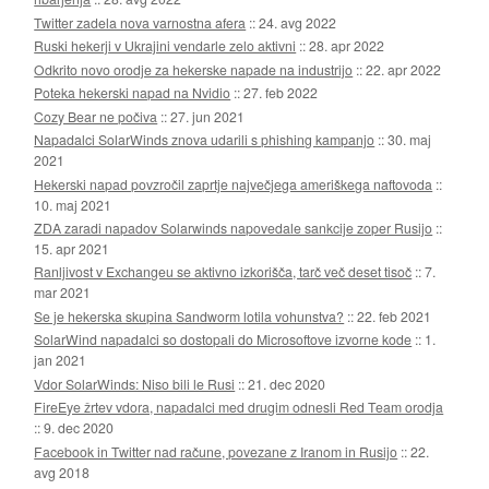
Twitter zadela nova varnostna afera
::
24. avg 2022
Ruski hekerji v Ukrajini vendarle zelo aktivni
::
28. apr 2022
Odkrito novo orodje za hekerske napade na industrijo
::
22. apr 2022
Poteka hekerski napad na Nvidio
::
27. feb 2022
Cozy Bear ne počiva
::
27. jun 2021
Napadalci SolarWinds znova udarili s phishing kampanjo
::
30. maj
2021
Hekerski napad povzročil zaprtje največjega ameriškega naftovoda
::
10. maj 2021
ZDA zaradi napadov Solarwinds napovedale sankcije zoper Rusijo
::
15. apr 2021
Ranljivost v Exchangeu se aktivno izkorišča, tarč več deset tisoč
::
7.
mar 2021
Se je hekerska skupina Sandworm lotila vohunstva?
::
22. feb 2021
SolarWind napadalci so dostopali do Microsoftove izvorne kode
::
1.
jan 2021
Vdor SolarWinds: Niso bili le Rusi
::
21. dec 2020
FireEye žrtev vdora, napadalci med drugim odnesli Red Team orodja
::
9. dec 2020
Facebook in Twitter nad račune, povezane z Iranom in Rusijo
::
22.
avg 2018