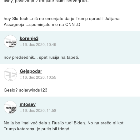
fishy, povezana z frankfurtskimi serverji itd...
hey Slo-tech...nič ne omenjate da je Trump oprostil Julijana
Assagneja ...spominjate me na CNN :D
korenje3
::
16. dec 2020, 10:49
nov predsednik... spet rusija na tapeti.
Gejspodar
::
16. dec 2020, 10:55
Geslo? solarwinds123
mtosev
::
16. dec 2020, 11:58
No ja bo imel več dela z Rusijo tudi Biden. No na srečo ni kot
Trump kateremu je putin bil friend