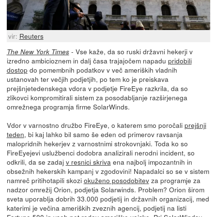
vir:
Reuters
- Vse kaže, da so ruski državni hekerji v
The New York Times
izredno ambicioznem in dalj časa trajajočem napadu
pridobili
dostop
do pomembnih podatkov v več ameriških vladnih
ustanovah ter večjih podjetjih, po tem ko je preiskava
prejšnjetedenskega vdora v podjetje FireEye razkrila, da so
zlikovci kompromitirali sistem za posodabljanje razširjenega
omrežnega programja firme SolarWinds.
Vdor v varnostno družbo FireEye, o katerem smo poročali
prejšnji
teden
, bi kaj lahko bil samo še eden od primerov ravsanja
malopridnih hekerjev z varnostnimi strokovnjaki. Toda ko so
FireEyejevi uslužbenci dodobra analizirali nerodni incident, so
odkrili, da se zadaj
v resnici skriva
ena najbolj impozantnih in
obsežnih hekerskih kampanj v zgodovini! Napadalci so se v sistem
namreč pritihotapili skozi
okuženo posodobitev
za programje za
nadzor omrežij Orion, podjetja Solarwinds. Problem? Orion širom
sveta uporablja dobrih 33.000 podjetij in državnih organizacij, med
katerimi je večina ameriških zveznih agencij, podjetij na listi
Fortune 500 in vseh pet rodov ameriške vojske. Pri SolarWindsu