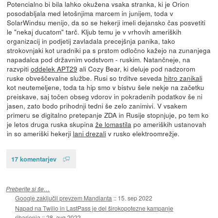
Potencialno bi bila lahko okužena vsaka stranka, ki je Orion
posodabljala med letošnjima marcem in junijem, toda v
SolarWindsu menijo, da so se hekerji imeli dejansko čas posvetiti
le "nekaj ducatom" tarč. Kljub temu je v vrhovih ameriških
organizacij in podjetij zavladala precejšnja panika, tako
strokovnjaki kot uradniki pa s prstom odločno kažejo na zunanjega
napadalca pod državnim vodstvom - ruskim. Natančneje, na
razvpiti
oddelek APT29
ali Cozy Bear, ki deluje pod nadzorom
ruske obveščevalne službe. Rusi so trditve seveda
hitro zanikali
kot neutemeljene, toda ta hip smo v bistvu šele nekje na začetku
preiskave, saj točen obseg vdorov in pokradenih podatkov še ni
jasen, zato bodo prihodnji tedni še zelo zanimivi. V vsakem
primeru se digitalno pretepanje ZDA in Rusije stopnjuje, po tem ko
je letos druga ruska skupina
že lomastila
po ameriških ustanovah
in so ameriški hekerji
lani drezali
v rusko elektroomrežje.
17 komentarjev
Preberite si še…
Google zaključil prevzem Mandianta
::
15. sep 2022
Napad na Twilio in LastPass je del širokopotezne kampanje
ribarjenja
::
28. avg 2022