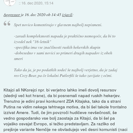
::
16. dec 2020, 15:14
Aggressor
je
16. dec 2020 ob 14:45
izjavil
:
Spet novico komentirajo v glavnem najbolj nepismeni.
-zaradi kompleksnosti napada je praktično nemogoče, da bi to
izvedel nek "16-letnik"
-specifika ima vse značilnosti ruskih hekerskih skupin
-dobesedno v sami novici so primeri drugih napadov iz obeh
smeri
Tako da ja, je po podatkih sodeč še najbolj verjetno, da je zadaj
res Cozy Bear, pa če lokalni Putlerfili še tako zavijate z očmi.
Kitajci ali NKorejci npr. bi verjetno lahko imeli dovolj resursov
(slednji več kot hrane), da bi posnemali napad ruskih hekerjev.
Trenutno je edini pravi konkurent ZDA Kitajska, tako da s strani
Putina ne vidim nekega tehtnega motiva, da bi šel takole frontalno
izzivat Amere. Tudi, če jim povzroči hudičeve nevšečnosti, še
vedno gospodarsko vse bolj zaostaja za Kitajci, da bi šel pa
vojaško osvajat Evropo, si težko predstavljam. Za razliko od
prejšnje variante Nemčije ne obvladujejo več desni komunisti (naci