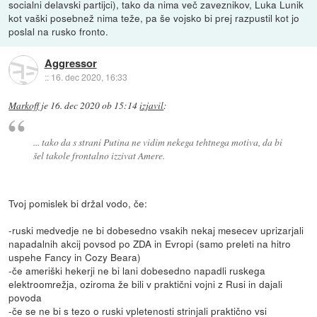
socialni delavski partijci), tako da nima več zaveznikov, Luka Lunik
kot vaški posebnež nima teže, pa še vojsko bi prej razpustil kot jo
poslal na rusko fronto.
Aggressor
::
16. dec 2020, 16:33
Markoff
je
16. dec 2020 ob 15:14
izjavil
:
... tako da s strani Putina ne vidim nekega tehtnega motiva, da bi
šel takole frontalno izzivat Amere.
Tvoj pomislek bi držal vodo, če:
-ruski medvedje ne bi dobesedno vsakih nekaj mesecev uprizarjali
napadalnih akcij povsod po ZDA in Evropi (samo preleti na hitro
uspehe Fancy in Cozy Beara)
-če ameriški hekerji ne bi lani dobesedno napadli ruskega
elektroomrežja, oziroma že bili v praktični vojni z Rusi in dajali
povoda
-če se ne bi s tezo o ruski vpletenosti strinjali praktično vsi