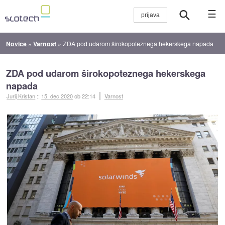
☰
Novice
»
Varnost
»
ZDA pod udarom širokopoteznega hekerskega napada
ZDA pod udarom širokopoteznega hekerskega
napada
Jurij Kristan
::
15. dec 2020
ob 22:14
Varnost