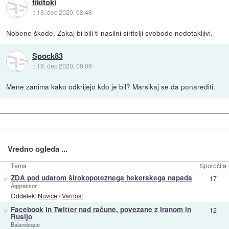
tikitoki
::
18. dec 2020, 08:48
Nobene škode. Zakaj bi bili ti nasilni siritelji svobode nedotakljivi.
Spock83
::
18. dec 2020, 09:06
Mene zanima kako odkrijejo kdo je bil? Marsikaj se da ponarediti.
Vredno ogleda ...
Tema
Sporočila
»
ZDA pod udarom širokopoteznega hekerskega napada
17
Aggressor
Oddelek:
Novice
/
Varnost
»
Facebook in Twitter nad račune, povezane z Iranom in
12
Rusijo
Balandeque