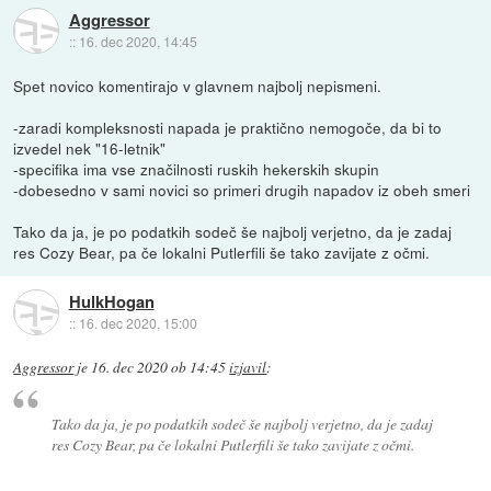
Aggressor
::
16. dec 2020, 14:45
Spet novico komentirajo v glavnem najbolj nepismeni.
-zaradi kompleksnosti napada je praktično nemogoče, da bi to
izvedel nek "16-letnik"
-specifika ima vse značilnosti ruskih hekerskih skupin
-dobesedno v sami novici so primeri drugih napadov iz obeh smeri
Tako da ja, je po podatkih sodeč še najbolj verjetno, da je zadaj
res Cozy Bear, pa če lokalni Putlerfili še tako zavijate z očmi.
HulkHogan
::
16. dec 2020, 15:00
Aggressor
je
16. dec 2020 ob 14:45
izjavil
:
Tako da ja, je po podatkih sodeč še najbolj verjetno, da je zadaj
res Cozy Bear, pa če lokalni Putlerfili še tako zavijate z očmi.