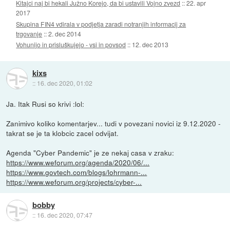
Kitajci naj bi hekali Južno Korejo, da bi ustavili Vojno zvezd
::
22. apr
2017
Skupina FIN4 vdirala v podjetja zaradi notranjih informacij za
trgovanje
::
2. dec 2014
Vohunijo in prisluškujejo - vsi in povsod
::
12. dec 2013
kixs
::
16. dec 2020, 01:02
Ja. Itak Rusi so krivi :lol:
Zanimivo koliko komentarjev... tudi v povezani novici iz 9.12.2020 -
takrat se je ta klobcic zacel odvijat.
Agenda "Cyber Pandemic" je ze nekaj casa v zraku:
https://www.weforum.org/agenda/2020/06/...
https://www.govtech.com/blogs/lohrmann-...
https://www.weforum.org/projects/cyber-...
bobby
::
16. dec 2020, 07:47