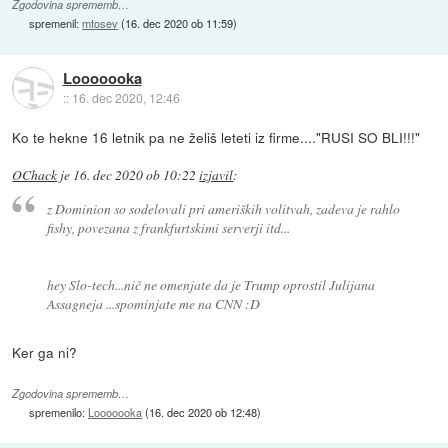
Zgodovina sprememb…
spremenil:
mtosev
(
16. dec 2020 ob 11:59
)
Looooooka
::
16. dec 2020, 12:46
Ko te hekne 16 letnik pa ne želiš leteti iz firme...."RUSI SO BLI!!!"
OChack
je
16. dec 2020 ob 10:22
izjavil
:
z Dominion so sodelovali pri ameriških volitvah, zadeva je rahlo
fishy, povezana z frankfurtskimi serverji itd...
hey Slo-tech...nič ne omenjate da je Trump oprostil Julijana
Assagneja ...spominjate me na CNN :D
Ker ga ni?
Zgodovina sprememb…
spremenilo:
Looooooka
(
16. dec 2020 ob 12:48
)