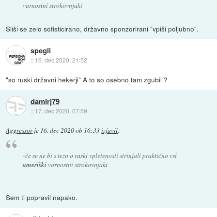
varnostni strokovnjaki
Sliši se zelo sofisticirano, državno sponzorirani "vpiši poljubno".
spegli
::
16. dec 2020, 21:52
"so ruski državni hekerji" A to so osebno tam zgubil ?
damirj79
::
17. dec 2020, 07:59
Aggressor
je
16. dec 2020 ob 16:33
izjavil
:
-če se ne bi s tezo o ruski vpletenosti strinjali praktično vsi
ameriški
varnostni strokovnjaki
Sem ti popravil napako.