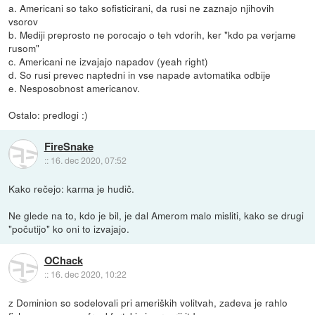
a. Americani so tako sofisticirani, da rusi ne zaznajo njihovih
vsorov
b. Mediji preprosto ne porocajo o teh vdorih, ker "kdo pa verjame
rusom"
c. Americani ne izvajajo napadov (yeah right)
d. So rusi prevec naptedni in vse napade avtomatika odbije
e. Nesposobnost americanov.
Ostalo: predlogi :)
FireSnake
::
16. dec 2020, 07:52
Kako rečejo: karma je hudič.
Ne glede na to, kdo je bil, je dal Amerom malo misliti, kako se drugi
"počutijo" ko oni to izvajajo.
OChack
::
16. dec 2020, 10:22
z Dominion so sodelovali pri ameriških volitvah, zadeva je rahlo