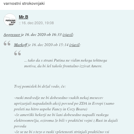
varnostni strokovnjaki
Mr.B
::
16. dec 2020, 19:08
Aggressor
je
16. dec 2020 ob 16:33
izjavil
:
Markoff
je
16. dec 2020 ob 15:14
izjavil
:
... tako da s strani Putina ne vidim nekega tehtnega
motiva, da bi šel takole frontalno izzivat Amere.
Tvoj pomislek bi držal vodo, če:
-ruski medvedje ne bi dobesedno vsakih nekaj mesecev
uprizarjali napadalnih akcij povsod po ZDA in Evropi (samo
preleti na hitro uspehe Fancy in Cozy Beara)
-če ameriški hekerji ne bi lani dobesedno napadli ruskega
elektroomrežja, oziroma že bili v praktični vojni z Rusi in dajali
povoda
-če se ne bi s tezo o ruski vpletenosti strinjali praktično vsi