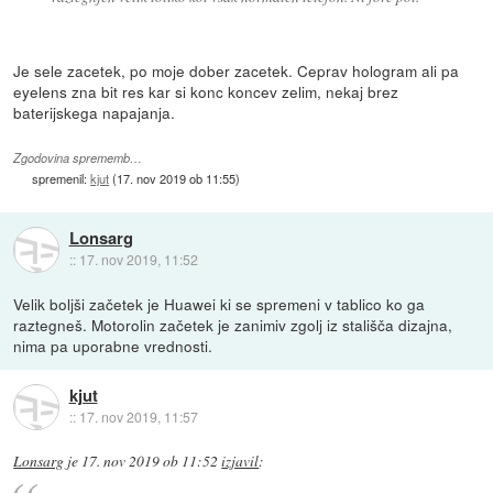
Je sele zacetek, po moje dober zacetek. Ceprav hologram ali pa
eyelens zna bit res kar si konc koncev zelim, nekaj brez
baterijskega napajanja.
Zgodovina sprememb…
spremenil:
kjut
(
17. nov 2019 ob 11:55
)
Lonsarg
::
17. nov 2019, 11:52
Velik boljši začetek je Huawei ki se spremeni v tablico ko ga
raztegneš. Motorolin začetek je zanimiv zgolj iz stališča dizajna,
nima pa uporabne vrednosti.
kjut
::
17. nov 2019, 11:57
Lonsarg
je
17. nov 2019 ob 11:52
izjavil
: