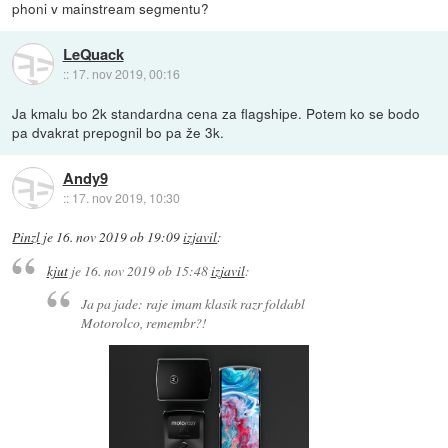
phoni v mainstream segmentu?
LeQuack
::
17. nov 2019, 00:16
Ja kmalu bo 2k standardna cena za flagshipe. Potem ko se bodo
pa dvakrat prepognil bo pa že 3k.
Andy9
::
17. nov 2019, 10:30
Pinzl
je
16. nov 2019 ob 19:09
izjavil
:
kjut
je
16. nov 2019 ob 15:48
izjavil
:
Ja pa jade: raje imam klasik razr foldabl
Motorolco, remembr?!