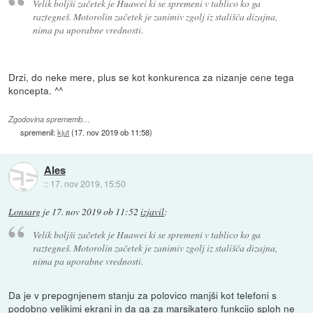
Velik boljši začetek je Huawei ki se spremeni v tablico ko ga
raztegneš. Motorolin začetek je zanimiv zgolj iz stališča dizajna,
nima pa uporabne vrednosti.
Drzi, do neke mere, plus se kot konkurenca za nizanje cene tega
koncepta. ^^
Zgodovina sprememb…
spremenil:
kjut
(
17. nov 2019 ob 11:58
)
Ales
::
17. nov 2019, 15:50
Lonsarg
je
17. nov 2019 ob 11:52
izjavil
:
Velik boljši začetek je Huawei ki se spremeni v tablico ko ga
raztegneš. Motorolin začetek je zanimiv zgolj iz stališča dizajna,
nima pa uporabne vrednosti.
Da je v prepognjenem stanju za polovico manjši kot telefoni s
podobno velikimi ekrani in da ga za marsikatero funkcijo sploh ne