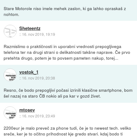
Stare Motorole niso imele mehek zaslon, ki ga lahko opraskaš z
nohtom.
Sheteentz
::
16. nov 2019, 19:19
Razmislimo o praktičnosti in uporabni vrednosti prepogljivega
telefona ter na drugi strani o delikatnosti takšne naprave. Če prvo
pretehta drugo, potem je to povsem pameten nakup, torej...
vostok_1
::
16. nov 2019, 20:38
Resno, če bodo prepogljivi počasi izrinili klasične smartphone, bom
šel nazaj na staro ČB nokio ali pa kar v gozd živet.
mtosev
::
16. nov 2019, 23:49
2200eur je malo preveč za phone tudi, če je to newest tech. veliko
sreče, ker je to očitno prihodnost kje gredo stvari. kdaj bodo ti