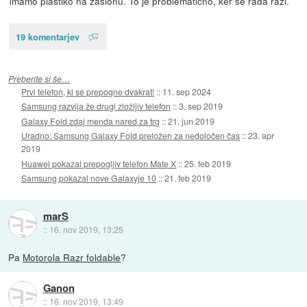
imamo plastiko na zaslonu. To je problematično, ker se rada razi.
19 komentarjev
Preberite si še…
Prvi telefon, ki se prepogne dvakrat!
::
11. sep 2024
Samsung razvija že drugi zložljiv telefon
::
3. sep 2019
Galaxy Fold zdaj menda nared za trg
::
21. jun 2019
Uradno: Samsung Galaxy Fold preložen za nedoločen čas
::
23. apr
2019
Huawei pokazal prepogljiv telefon Mate X
::
25. feb 2019
Samsung pokazal nove Galaxyje 10
::
21. feb 2019
marS
::
16. nov 2019, 13:25
Pa
Motorola Razr foldable
?
Ganon
::
16. nov 2019, 13:49