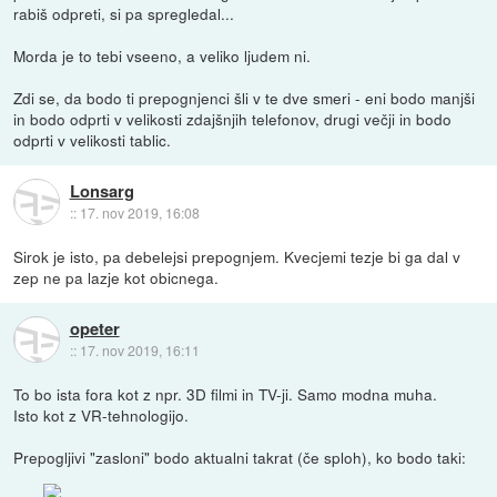
rabiš odpreti, si pa spregledal...
Morda je to tebi vseeno, a veliko ljudem ni.
Zdi se, da bodo ti prepognjenci šli v te dve smeri - eni bodo manjši
in bodo odprti v velikosti zdajšnjih telefonov, drugi večji in bodo
odprti v velikosti tablic.
Lonsarg
::
17. nov 2019, 16:08
Sirok je isto, pa debelejsi prepognjem. Kvecjemi tezje bi ga dal v
zep ne pa lazje kot obicnega.
opeter
::
17. nov 2019, 16:11
To bo ista fora kot z npr. 3D filmi in TV-ji. Samo modna muha.
Isto kot z VR-tehnologijo.
Prepogljivi "zasloni" bodo aktualni takrat (če sploh), ko bodo taki: