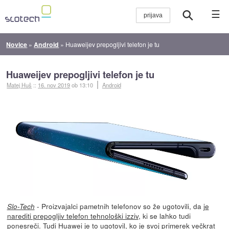
☰
Novice
»
Android
»
Huaweijev prepogljivi telefon je tu
Huaweijev prepogljivi telefon je tu
Matej Huš
::
16. nov 2019
ob 13:10
Android
- Proizvajalci pametnih telefonov so že ugotovili, da
je
Slo-Tech
narediti prepogljiv telefon tehnološki izziv
, ki se lahko tudi
ponesreči. Tudi Huawei je to ugotovil, ko je svoj primerek večkrat