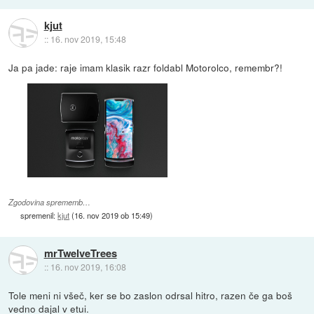
kjut
::
16. nov 2019, 15:48
Ja pa jade: raje imam klasik razr foldabl Motorolco, remembr?!
Zgodovina sprememb…
spremenil:
kjut
(
16. nov 2019 ob 15:49
)
mrTwelveTrees
::
16. nov 2019, 16:08
Tole meni ni všeč, ker se bo zaslon odrsal hitro, razen če ga boš
vedno dajal v etui.