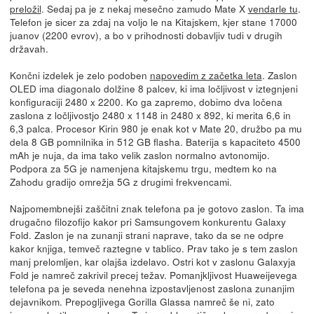
preložil
. Sedaj pa je z nekaj mesečno zamudo Mate X
vendarle tu
.
Telefon je sicer za zdaj na voljo le na Kitajskem, kjer stane 17000
juanov (2200 evrov), a bo v prihodnosti dobavljiv tudi v drugih
državah.
Končni izdelek je zelo podoben
napovedim z začetka leta
. Zaslon
OLED ima diagonalo dolžine 8 palcev, ki ima ločljivost v iztegnjeni
konfiguraciji 2480 x 2200. Ko ga zapremo, dobimo dva ločena
zaslona z ločljivostjo 2480 x 1148 in 2480 x 892, ki merita 6,6 in
6,3 palca. Procesor Kirin 980 je enak kot v Mate 20, družbo pa mu
dela 8 GB pomnilnika in 512 GB flasha. Baterija s kapaciteto 4500
mAh je nuja, da ima tako velik zaslon normalno avtonomijo.
Podpora za 5G je namenjena kitajskemu trgu, medtem ko na
Zahodu gradijo omrežja 5G z drugimi frekvencami.
Najpomembnejši zaščitni znak telefona pa je gotovo zaslon. Ta ima
drugačno filozofijo kakor pri Samsungovem konkurentu Galaxy
Fold. Zaslon je na zunanji strani naprave, tako da se ne odpre
kakor knjiga, temveč raztegne v tablico. Prav tako je s tem zaslon
manj prelomljen, kar olajša izdelavo. Ostri kot v zaslonu Galaxyja
Fold je namreč zakrivil precej težav. Pomanjkljivost Huaweijevega
telefona pa je seveda nenehna izpostavljenost zaslona zunanjim
dejavnikom. Prepogljivega Gorilla Glassa namreč še ni, zato