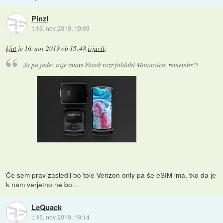
Pinzl
::
16. nov 2019, 19:09
kjut
je
16. nov 2019 ob 15:48
izjavil
:
Ja pa jade: raje imam klasik razr foldabl Motorolco, remembr?!
Če sem prav zasledil bo tole Verizon only pa še eSIM ima, tko da je
k nam verjetno ne bo...
LeQuack
::
16. nov 2019, 19:14