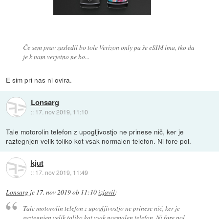
Če sem prav zasledil bo tole Verizon only pa še eSIM ima, tko da
je k nam verjetno ne bo...
E sim pri nas ni ovira.
Lonsarg
::
17. nov 2019, 11:10
Tale motorolin telefon z upogljivostjo ne prinese nič, ker je
raztegnjen velik toliko kot vsak normalen telefon. Ni fore pol.
kjut
::
17. nov 2019, 11:49
Lonsarg
je
17. nov 2019 ob 11:10
izjavil
:
Tale motorolin telefon z upogljivostjo ne prinese nič, ker je
raztegnjen velik toliko kot vsak normalen telefon. Ni fore pol.