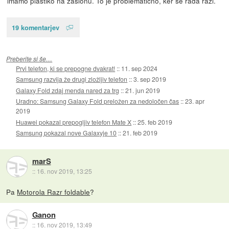
imamo plastiko na zaslonu. To je problematično, ker se rada razi.
19 komentarjev
Preberite si še…
Prvi telefon, ki se prepogne dvakrat!
::
11. sep 2024
Samsung razvija že drugi zložljiv telefon
::
3. sep 2019
Galaxy Fold zdaj menda nared za trg
::
21. jun 2019
Uradno: Samsung Galaxy Fold preložen za nedoločen čas
::
23. apr
2019
Huawei pokazal prepogljiv telefon Mate X
::
25. feb 2019
Samsung pokazal nove Galaxyje 10
::
21. feb 2019
marS
::
16. nov 2019, 13:25
Pa
Motorola Razr foldable
?
Ganon
::
16. nov 2019, 13:49