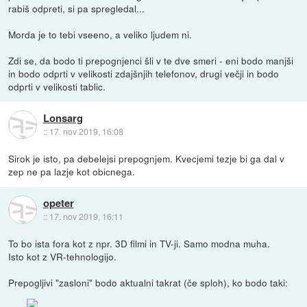
rabiš odpreti, si pa spregledal...
Morda je to tebi vseeno, a veliko ljudem ni.
Zdi se, da bodo ti prepognjenci šli v te dve smeri - eni bodo manjši
in bodo odprti v velikosti zdajšnjih telefonov, drugi večji in bodo
odprti v velikosti tablic.
Lonsarg
::
17. nov 2019, 16:08
Sirok je isto, pa debelejsi prepognjem. Kvecjemi tezje bi ga dal v
zep ne pa lazje kot obicnega.
opeter
::
17. nov 2019, 16:11
To bo ista fora kot z npr. 3D filmi in TV-ji. Samo modna muha.
Isto kot z VR-tehnologijo.
Prepogljivi "zasloni" bodo aktualni takrat (če sploh), ko bodo taki: