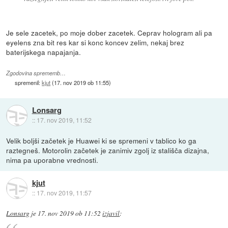
Je sele zacetek, po moje dober zacetek. Ceprav hologram ali pa
eyelens zna bit res kar si konc koncev zelim, nekaj brez
baterijskega napajanja.
Zgodovina sprememb…
spremenil:
kjut
(
17. nov 2019 ob 11:55
)
Lonsarg
::
17. nov 2019, 11:52
Velik boljši začetek je Huawei ki se spremeni v tablico ko ga
raztegneš. Motorolin začetek je zanimiv zgolj iz stališča dizajna,
nima pa uporabne vrednosti.
kjut
::
17. nov 2019, 11:57
Lonsarg
je
17. nov 2019 ob 11:52
izjavil
: