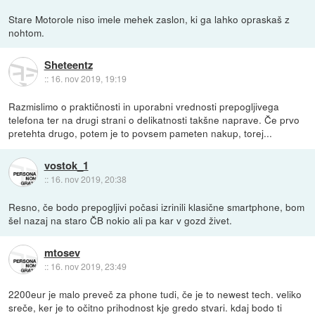
Stare Motorole niso imele mehek zaslon, ki ga lahko opraskaš z
nohtom.
Sheteentz
::
16. nov 2019, 19:19
Razmislimo o praktičnosti in uporabni vrednosti prepogljivega
telefona ter na drugi strani o delikatnosti takšne naprave. Če prvo
pretehta drugo, potem je to povsem pameten nakup, torej...
vostok_1
::
16. nov 2019, 20:38
Resno, če bodo prepogljivi počasi izrinili klasične smartphone, bom
šel nazaj na staro ČB nokio ali pa kar v gozd živet.
mtosev
::
16. nov 2019, 23:49
2200eur je malo preveč za phone tudi, če je to newest tech. veliko
sreče, ker je to očitno prihodnost kje gredo stvari. kdaj bodo ti