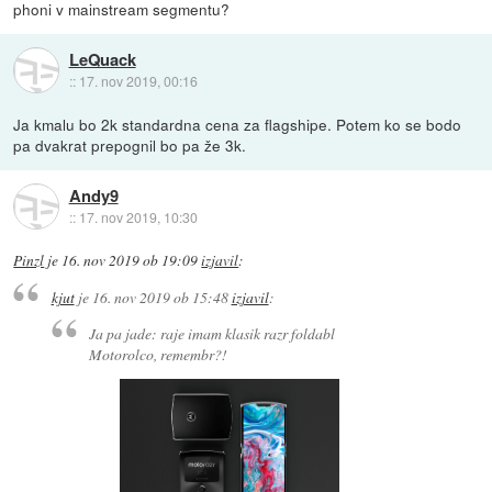
phoni v mainstream segmentu?
LeQuack
::
17. nov 2019, 00:16
Ja kmalu bo 2k standardna cena za flagshipe. Potem ko se bodo
pa dvakrat prepognil bo pa že 3k.
Andy9
::
17. nov 2019, 10:30
Pinzl
je
16. nov 2019 ob 19:09
izjavil
:
kjut
je
16. nov 2019 ob 15:48
izjavil
:
Ja pa jade: raje imam klasik razr foldabl
Motorolco, remembr?!