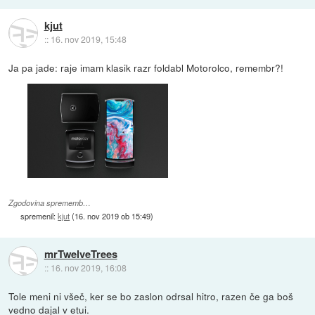
kjut
::
16. nov 2019, 15:48
Ja pa jade: raje imam klasik razr foldabl Motorolco, remembr?!
Zgodovina sprememb…
spremenil:
kjut
(
16. nov 2019 ob 15:49
)
mrTwelveTrees
::
16. nov 2019, 16:08
Tole meni ni všeč, ker se bo zaslon odrsal hitro, razen če ga boš
vedno dajal v etui.