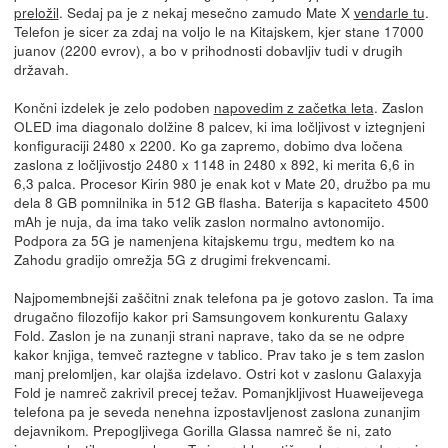
preložil
. Sedaj pa je z nekaj mesečno zamudo Mate X
vendarle tu
.
Telefon je sicer za zdaj na voljo le na Kitajskem, kjer stane 17000
juanov (2200 evrov), a bo v prihodnosti dobavljiv tudi v drugih
državah.
Končni izdelek je zelo podoben
napovedim z začetka leta
. Zaslon
OLED ima diagonalo dolžine 8 palcev, ki ima ločljivost v iztegnjeni
konfiguraciji 2480 x 2200. Ko ga zapremo, dobimo dva ločena
zaslona z ločljivostjo 2480 x 1148 in 2480 x 892, ki merita 6,6 in
6,3 palca. Procesor Kirin 980 je enak kot v Mate 20, družbo pa mu
dela 8 GB pomnilnika in 512 GB flasha. Baterija s kapaciteto 4500
mAh je nuja, da ima tako velik zaslon normalno avtonomijo.
Podpora za 5G je namenjena kitajskemu trgu, medtem ko na
Zahodu gradijo omrežja 5G z drugimi frekvencami.
Najpomembnejši zaščitni znak telefona pa je gotovo zaslon. Ta ima
drugačno filozofijo kakor pri Samsungovem konkurentu Galaxy
Fold. Zaslon je na zunanji strani naprave, tako da se ne odpre
kakor knjiga, temveč raztegne v tablico. Prav tako je s tem zaslon
manj prelomljen, kar olajša izdelavo. Ostri kot v zaslonu Galaxyja
Fold je namreč zakrivil precej težav. Pomanjkljivost Huaweijevega
telefona pa je seveda nenehna izpostavljenost zaslona zunanjim
dejavnikom. Prepogljivega Gorilla Glassa namreč še ni, zato