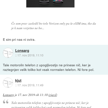
Če sem prav zasledil bo tole Verizon only pa še eSIM ima, tko da
je k nam verjetno ne bo...
E sim pri nas ni ovira.
Lonsarg
::
17. nov 2019, 11:10
Tale motorolin telefon z upogljivostjo ne prinese nič, ker je
raztegnjen velik toliko kot vsak normalen telefon. Ni fore pol.
kjut
::
17. nov 2019, 11:49
Lonsarg
je
17. nov 2019 ob 11:10
izjavil
:
Tale motorolin telefon z upogljivostjo ne prinese nič, ker je
raztegnjen velik toliko kot vsak normalen telefon. Ni fore pol.