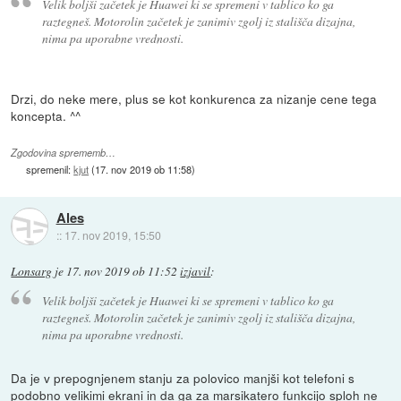
Velik boljši začetek je Huawei ki se spremeni v tablico ko ga
raztegneš. Motorolin začetek je zanimiv zgolj iz stališča dizajna,
nima pa uporabne vrednosti.
Drzi, do neke mere, plus se kot konkurenca za nizanje cene tega
koncepta. ^^
Zgodovina sprememb…
spremenil:
kjut
(
17. nov 2019 ob 11:58
)
Ales
::
17. nov 2019, 15:50
Lonsarg
je
17. nov 2019 ob 11:52
izjavil
:
Velik boljši začetek je Huawei ki se spremeni v tablico ko ga
raztegneš. Motorolin začetek je zanimiv zgolj iz stališča dizajna,
nima pa uporabne vrednosti.
Da je v prepognjenem stanju za polovico manjši kot telefoni s
podobno velikimi ekrani in da ga za marsikatero funkcijo sploh ne