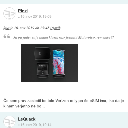
Pinzl
::
16. nov 2019, 19:09
kjut
je
16. nov 2019 ob 15:48
izjavil
:
Ja pa jade: raje imam klasik razr foldabl Motorolco, remembr?!
Če sem prav zasledil bo tole Verizon only pa še eSIM ima, tko da je
k nam verjetno ne bo...
LeQuack
::
16. nov 2019, 19:14