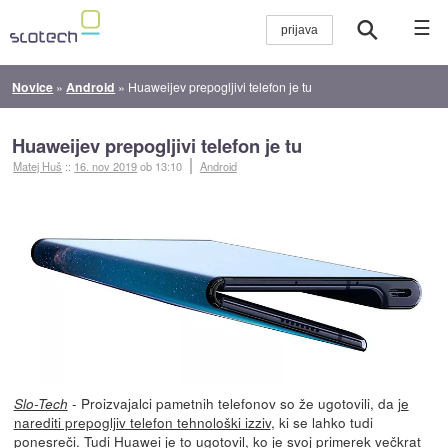
☰
Novice
»
Android
»
Huaweijev prepogljivi telefon je tu
Huaweijev prepogljivi telefon je tu
Matej Huš
::
16. nov 2019
ob 13:10
Android
- Proizvajalci pametnih telefonov so že ugotovili, da
je
Slo-Tech
narediti prepogljiv telefon tehnološki izziv
, ki se lahko tudi
ponesreči. Tudi Huawei je to ugotovil, ko je svoj primerek večkrat