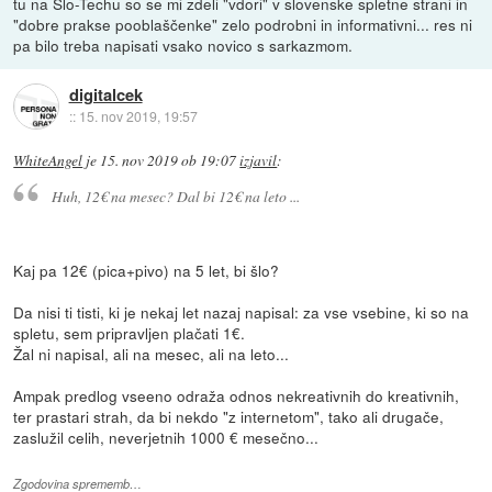
tu na Slo-Techu so se mi zdeli "vdori" v slovenske spletne strani in
"dobre prakse pooblaščenke" zelo podrobni in informativni... res ni
pa bilo treba napisati vsako novico s sarkazmom.
digitalcek
::
15. nov 2019, 19:57
WhiteAngel
je
15. nov 2019 ob 19:07
izjavil
:
Huh, 12€ na mesec? Dal bi 12€ na leto ...
Kaj pa 12€ (pica+pivo) na 5 let, bi šlo?
Da nisi ti tisti, ki je nekaj let nazaj napisal: za vse vsebine, ki so na
spletu, sem pripravljen plačati 1€.
Žal ni napisal, ali na mesec, ali na leto...
Ampak predlog vseeno odraža odnos nekreativnih do kreativnih,
ter prastari strah, da bi nekdo "z internetom", tako ali drugače,
zaslužil celih, neverjetnih 1000 € mesečno...
Zgodovina sprememb…