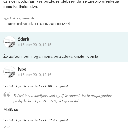
Jz sicer podpiram vse poizkuse plebsev, da se znebijo grenkega
občutka tlačanstva.
Zgodovina sprememb…
spremenil:
vostok_1
(
16. nov 2019 ob 12:47
)
2dark
::
16. nov 2019, 13:15
Že zaradi neumnega imena bo zadeva kmalu flopnila.
jype
::
16. nov 2019, 13:16
vostok_1
je
16. nov 2019 ob 00:32
izjavil
:
Počasi bo od medijev ostal zgolj še rumeni tisk in propagandne
medijske hiše tipa RT, CNN, AlJazeera itd.
Motiš se.
vostok_1
je
16. nov 2019 ob 12:47
izjavil
: