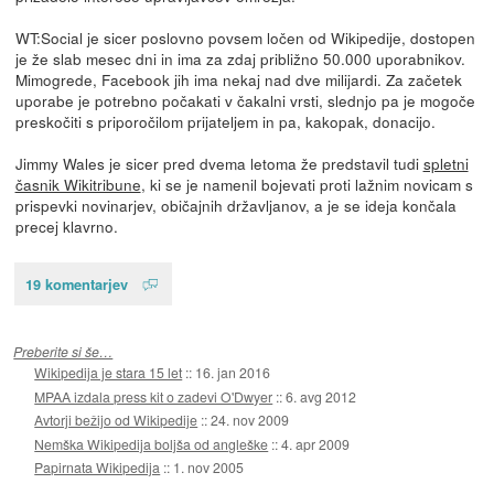
WT:Social je sicer poslovno povsem ločen od Wikipedije, dostopen
je že slab mesec dni in ima za zdaj približno 50.000 uporabnikov.
Mimogrede, Facebook jih ima nekaj nad dve milijardi. Za začetek
uporabe je potrebno počakati v čakalni vrsti, slednjo pa je mogoče
preskočiti s priporočilom prijateljem in pa, kakopak, donacijo.
Jimmy Wales je sicer pred dvema letoma že predstavil tudi
spletni
časnik Wikitribune
, ki se je namenil bojevati proti lažnim novicam s
prispevki novinarjev, običajnih državljanov, a je se ideja končala
precej klavrno.
19 komentarjev
Preberite si še…
Wikipedija je stara 15 let
::
16. jan 2016
MPAA izdala press kit o zadevi O'Dwyer
::
6. avg 2012
Avtorji bežijo od Wikipedije
::
24. nov 2009
Nemška Wikipedija boljša od angleške
::
4. apr 2009
Papirnata Wikipedija
::
1. nov 2005