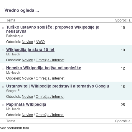
Vredno ogleda ...
Tema
Sporočila
»
Turško ustavno sodišče: prepoved Wikipedije je
15
neustavna
Balandeque
Oddelek:
Novice
/
NWO
»
Wikipedija je stara 15 let
10
McHusch
Oddelek:
Novice
/
Omrežja / internet
»
Nemška Wikipedija boljša od angleške
12
McHusch
Oddelek:
Novice
/
Omrežja / internet
»
Ustanovitelj Wikipedije predstavil alternativo Googlu
18
Gregor P
Oddelek:
Novice
/
Omrežja / internet
»
Papirnata Wikipedija
25
McHusch
Oddelek:
Novice
/
Omrežja / internet
Tema
Sporočila
Več podobnih tem