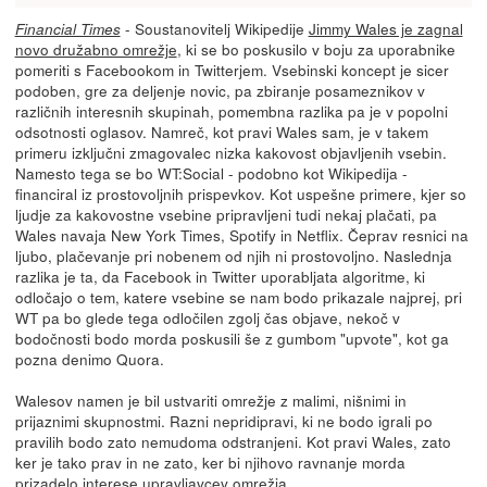
- Soustanovitelj Wikipedije
Jimmy Wales je zagnal
Financial Times
novo družabno omrežje
, ki se bo poskusilo v boju za uporabnike
pomeriti s Facebookom in Twitterjem. Vsebinski koncept je sicer
podoben, gre za deljenje novic, pa zbiranje posameznikov v
različnih interesnih skupinah, pomembna razlika pa je v popolni
odsotnosti oglasov. Namreč, kot pravi Wales sam, je v takem
primeru izključni zmagovalec nizka kakovost objavljenih vsebin.
Namesto tega se bo WT:Social - podobno kot Wikipedija -
financiral iz prostovoljnih prispevkov. Kot uspešne primere, kjer so
ljudje za kakovostne vsebine pripravljeni tudi nekaj plačati, pa
Wales navaja New York Times, Spotify in Netflix. Čeprav resnici na
ljubo, plačevanje pri nobenem od njih ni prostovoljno. Naslednja
razlika je ta, da Facebook in Twitter uporabljata algoritme, ki
odločajo o tem, katere vsebine se nam bodo prikazale najprej, pri
WT pa bo glede tega odločilen zgolj čas objave, nekoč v
bodočnosti bodo morda poskusili še z gumbom "upvote", kot ga
pozna denimo Quora.
Walesov namen je bil ustvariti omrežje z malimi, nišnimi in
prijaznimi skupnostmi. Razni nepridipravi, ki ne bodo igrali po
pravilih bodo zato nemudoma odstranjeni. Kot pravi Wales, zato
ker je tako prav in ne zato, ker bi njihovo ravnanje morda
prizadelo interese upravljavcev omrežja.