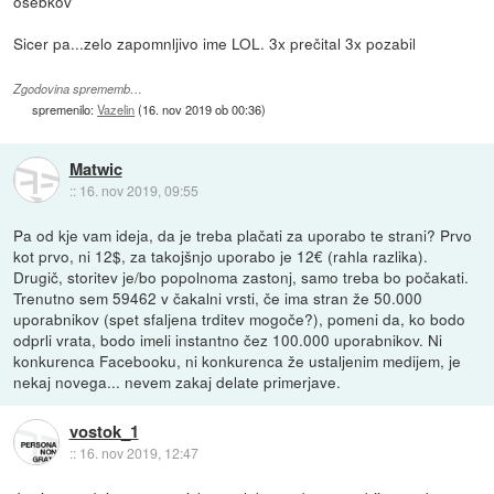
osebkov
Sicer pa...zelo zapomnljivo ime LOL. 3x prečital 3x pozabil
Zgodovina sprememb…
spremenilo:
Vazelin
(
16. nov 2019 ob 00:36
)
Matwic
::
16. nov 2019, 09:55
Pa od kje vam ideja, da je treba plačati za uporabo te strani? Prvo
kot prvo, ni 12$, za takojšnjo uporabo je 12€ (rahla razlika).
Drugič, storitev je/bo popolnoma zastonj, samo treba bo počakati.
Trenutno sem 59462 v čakalni vrsti, če ima stran že 50.000
uporabnikov (spet sfaljena trditev mogoče?), pomeni da, ko bodo
odprli vrata, bodo imeli instantno čez 100.000 uporabnikov. Ni
konkurenca Facebooku, ni konkurenca že ustaljenim medijem, je
nekaj novega... nevem zakaj delate primerjave.
vostok_1
::
16. nov 2019, 12:47