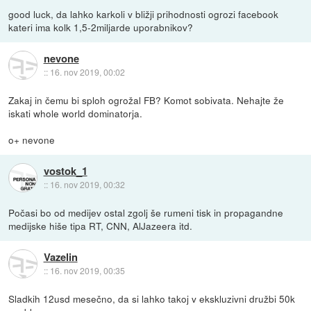
good luck, da lahko karkoli v bližji prihodnosti ogrozi facebook
kateri ima kolk 1,5-2miljarde uporabnikov?
nevone
::
16. nov 2019, 00:02
Zakaj in čemu bi sploh ogrožal FB? Komot sobivata. Nehajte že
iskati whole world dominatorja.
o+ nevone
vostok_1
::
16. nov 2019, 00:32
Počasi bo od medijev ostal zgolj še rumeni tisk in propagandne
medijske hiše tipa RT, CNN, AlJazeera itd.
Vazelin
::
16. nov 2019, 00:35
Sladkih 12usd mesečno, da si lahko takoj v ekskluzivni družbi 50k