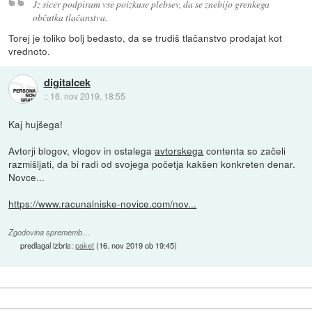
Jz sicer podpiram vse poizkuse plebsev, da se znebijo grenkega
občutka tlačanstva.
Torej je toliko bolj bedasto, da se trudiš tlačanstvo prodajat kot
vrednoto.
digitalcek
::
16. nov 2019, 18:55
Kaj hujšega!
Avtorji blogov, vlogov in ostalega
avtorskega
contenta so začeli
razmišljati, da bi radi od svojega početja kakšen konkreten denar.
Novce...
https://www.racunalniske-novice.com/nov...
Zgodovina sprememb…
predlagal izbris:
paket
(
16. nov 2019 ob 19:45
)