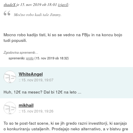
shadeX
je
15. nov 2019 ob 18:01
izjavil
:
Močno robo kadi tale Jimmy.
Mocno robo kadijo tisti, ki so se vedno na FBju in na koncu bojo
tudi popusili.
Zgodovina sprememb…
spremenilo:
proto
(
15. nov 2019 ob 18:32
)
WhiteAngel
::
15. nov 2019, 19:07
Huh, 12€ na mesec? Dal bi 12€ na leto ...
mikhail
::
15. nov 2019, 19:26
To so te post-fact scene, ki se jih gredo razni investitorji, ki sanjajo
o konkuriranju ustaljenih. Prodajajo neko alternativo, a v bistvu gre