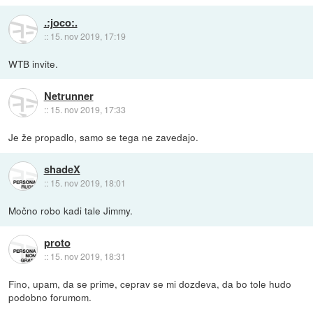
.:joco:.
::
15. nov 2019, 17:19
WTB invite.
Netrunner
::
15. nov 2019, 17:33
Je že propadlo, samo se tega ne zavedajo.
shadeX
::
15. nov 2019, 18:01
Močno robo kadi tale Jimmy.
proto
::
15. nov 2019, 18:31
Fino, upam, da se prime, ceprav se mi dozdeva, da bo tole hudo
podobno forumom.