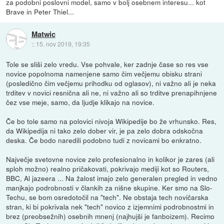
za podobni poslovni model, samo v bolj osebnem interesu... kot
Brave in Peter Thiel...
Matwic
::
15. nov 2019, 19:35
Tole se sliši zelo vredu. Vse pohvale, ker zadnje čase so res vse
novice popolnoma namenjene samo čim večjemu obisku strani
(posledično čim večjemu prihodku od oglasov), ni važno ali je neka
trditev v novici resnična ali ne, ni važno ali so trditve prenapihnjene
čez vse meje, samo, da ljudje klikajo na novice.
Če bo tole samo na polovici nivoja Wikipedije bo že vrhunsko. Res,
da Wikipedija ni tako zelo dober vir, je pa zelo dobra odskočna
deska. Če bodo naredili podobno tudi z novicami bo enkratno.
Največje svetovne novice zelo profesionalno in kolikor je zares (ali
sploh možno) realno pričakovati, pokrivajo mediji kot so Routers,
BBC, Al jazeera ... Na žalost imajo zelo generalen pregled in vedno
manjkajo podrobnosti v člankih za nišne skupine. Ker smo na Slo-
Techu, se bom osredotočil na "tech". Ne obstaja tech novičarska
stran, ki bi pokrivala nek "tech" novico z izjemnimi podrobnostmi in
brez (preobsežnih) osebnih mnenj (najhujši je fanboizem). Recimo