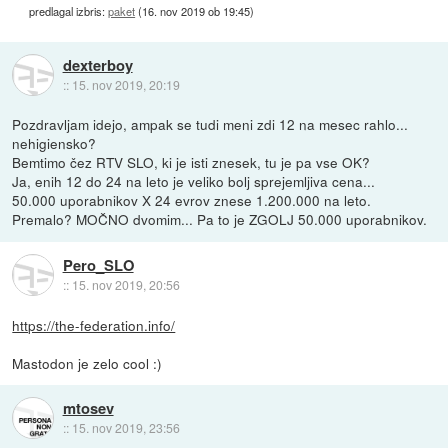
predlagal izbris:
paket
(
16. nov 2019 ob 19:45
)
dexterboy
::
15. nov 2019, 20:19
Pozdravljam idejo, ampak se tudi meni zdi 12 na mesec rahlo...
nehigiensko?
Bemtimo čez RTV SLO, ki je isti znesek, tu je pa vse OK?
Ja, enih 12 do 24 na leto je veliko bolj sprejemljiva cena...
50.000 uporabnikov X 24 evrov znese 1.200.000 na leto.
Premalo? MOČNO dvomim... Pa to je ZGOLJ 50.000 uporabnikov.
Pero_SLO
::
15. nov 2019, 20:56
https://the-federation.info/
Mastodon je zelo cool :)
mtosev
::
15. nov 2019, 23:56