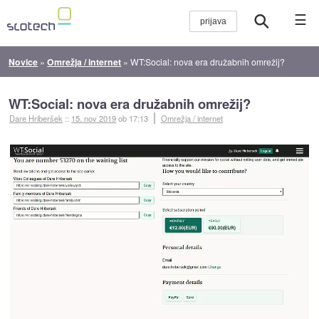
☰
Novice
»
Omrežja / internet
»
WT:Social: nova era družabnih omrežij?
WT:Social: nova era družabnih omrežij?
Dare Hriberšek
::
15. nov 2019
ob 17:13
Omrežja / internet