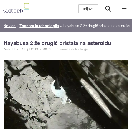
☰
Novice
»
Znanost in tehnologija
»
Hayabusa 2 že drugič pristala na asteroidu
Hayabusa 2 že drugič pristala na asteroidu
Matej Huš
::
12. jul 2019
ob 06:32
Znanost in tehnologija