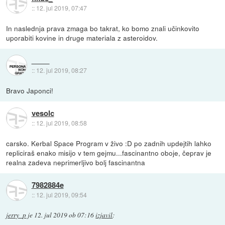
::
12. jul 2019, 07:47
In naslednja prava zmaga bo takrat, ko bomo znali učinkovito
uporabiti kovine in druge materiala z asteroidov.
::
12. jul 2019, 08:27
Bravo Japonci!
vesolc
::
12. jul 2019, 08:58
carsko. Kerbal Space Program v živo :D po zadnih updejtih lahko
repliciraš enako misijo v tem gejmu...fascinantno oboje, čeprav je
realna zadeva neprimerljivo bolj fascinantna
7982884e
::
12. jul 2019, 09:54
jerry_p
je
12. jul 2019 ob 07:16
izjavil
: