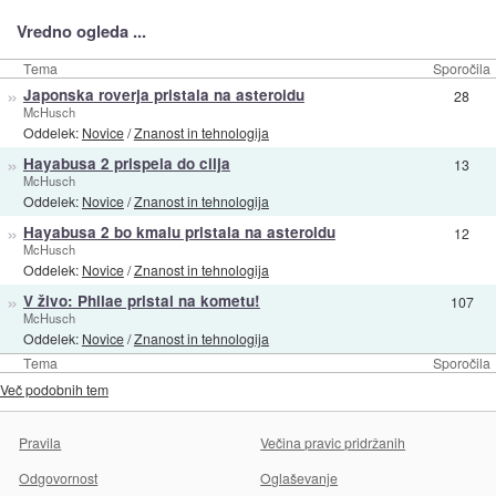
Vredno ogleda ...
Tema
Sporočila
»
Japonska roverja pristala na asteroidu
28
McHusch
Oddelek:
Novice
/
Znanost in tehnologija
»
Hayabusa 2 prispela do cilja
13
McHusch
Oddelek:
Novice
/
Znanost in tehnologija
»
Hayabusa 2 bo kmalu pristala na asteroidu
12
McHusch
Oddelek:
Novice
/
Znanost in tehnologija
»
V živo: Philae pristal na kometu!
107
McHusch
Oddelek:
Novice
/
Znanost in tehnologija
Tema
Sporočila
Več podobnih tem
Pravila
Večina pravic pridržanih
Odgovornost
Oglaševanje