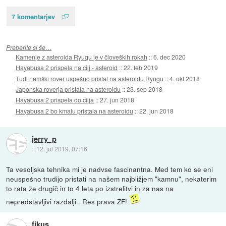
7 komentarjev
Preberite si še…
Kamenje z asteroida Ryugu je v človeških rokah
::
6. dec 2020
Hayabusa 2 prispela na cilj - asteroid
::
22. feb 2019
Tudi nemški rover uspešno pristal na asteroidu Ryugu
::
4. okt 2018
Japonska roverja pristala na asteroidu
::
23. sep 2018
Hayabusa 2 prispela do cilja
::
27. jun 2018
Hayabusa 2 bo kmalu pristala na asteroidu
::
22. jun 2018
jerry_p
::
12. jul 2019, 07:16
Ta vesoljska tehnika mi je nadvse fascinantna. Med tem ko se eni
neuspešno trudijo pristati na našem najbližjem "kamnu", nekaterim
to rata že drugič in to 4 leta po izstrelitvi in za nas na
nepredstavljivi razdalji.. Res prava ZF!
fikus_