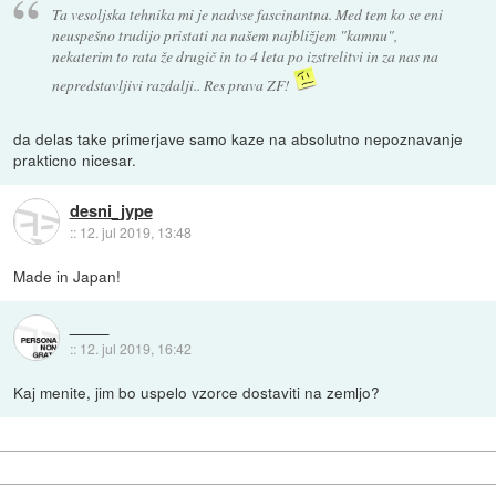
Ta vesoljska tehnika mi je nadvse fascinantna. Med tem ko se eni
neuspešno trudijo pristati na našem najbližjem "kamnu",
nekaterim to rata že drugič in to 4 leta po izstrelitvi in za nas na
nepredstavljivi razdalji.. Res prava ZF!
da delas take primerjave samo kaze na absolutno nepoznavanje
prakticno nicesar.
desni_jype
::
12. jul 2019, 13:48
Made in Japan!
::
12. jul 2019, 16:42
Kaj menite, jim bo uspelo vzorce dostaviti na zemljo?