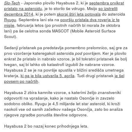
- Japonsko plovilo Hayabusa 2, ki je
septembra prvikrat
Slo-Tech
pristalo na asteroidu
, je to storilo še vdrugo. Misijo
so izstrelili
decembra 2014
, ki je potem
skoraj štiri leta potovala
do asteroida
Ryugu
. Septembra lani sta na
površju pristala dva roverja iz te
misije
, februarja letos (po prvotnih načrtih bi morala že oktobra
lani) pa še celotna sonda MASCOT (Mobile Asteroid Surface
Scout).
Sedanji pristanek pa predstavlja pomembno prelomnico, saj gre za
prvo vzorčenje kateregakoli asteroida
površjem. Ker je plovilo
pod
enkrat že pristalo in nabralo vzorce, je bil tokratni pristanek še bolj
tvegan, saj bi lahko ob katastrofi izgubili že nabrane vzorce.
Hayabusa 2 se je na površje spustila v bližini središča umetnega
kraterja,
ki ga je bila ustvarila 5. aprila
. Tudi drugi pristanek
je šel
povsem po načrtih
.
Hayabusa 2 zbira kamnite vzorce, s katerimi želijo znanstveniki
odgovoriti na vprašanje, kako je nastalo Osončje in zavzelo
sodobno obliko. Ryugu je 4,5 milijarde let star asteroid, ki kroži
naokoli vse od samih začetkov našega Osončja, zato bo analiza
njegove zgradbe ponudila številne odgovore.
Hayabusa 2 bo nazaj konec prihodnjega leta.