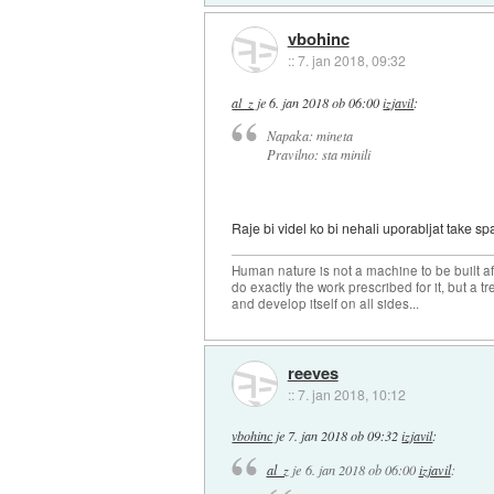
vbohinc
::
7. jan 2018, 09:32
al_z
je
6. jan 2018 ob 06:00
izjavil
:
Napaka: mineta
Pravilno: sta minili
Raje bi videl ko bi nehali uporabljat take sp
Human nature is not a machine to be built af
do exactly the work prescribed for it, but a t
and develop itself on all sides...
reeves
::
7. jan 2018, 10:12
vbohinc
je
7. jan 2018 ob 09:32
izjavil
:
al_z
je
6. jan 2018 ob 06:00
izjavil
: