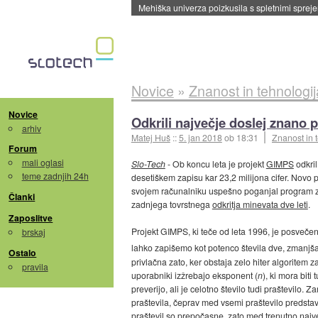
Mehiška univerza poizkusila s spletnimi sprejem
Novice
»
Znanost in tehnologij
Novice
Odkrili največje doslej znano p
arhiv
Matej Huš
::
5. jan 2018
ob 18:31
Znanost in 
Forum
mali oglasi
Slo-Tech
- Ob koncu leta je projekt
GIMPS
odkri
teme zadnjih 24h
desetiškem zapisu kar 23,2 milijona cifer. Novo 
svojem računalniku uspešno poganjal program za 
Članki
zadnjega tovrstnega
odkritja minevata dve leti
.
Zaposlitve
Projekt GIMPS, ki teče od leta 1996, je posveče
brskaj
lahko zapišemo kot potenco števila dve, zmanjš
Ostalo
privlačna zato, ker obstaja zelo hiter algoritem za
pravila
uporabniki izžrebajo eksponent (
n
), ki mora bit
preverijo, ali je celotno število tudi praštevilo.
praštevila, čeprav med vsemi praštevilo predstav
praštevil so prepočasne, zato med trenutno najve