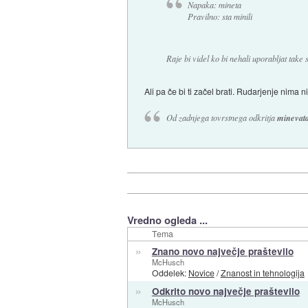
Napaka: mineta
Pravilno: sta minili
Raje bi videl ko bi nehali uporabljat take 
Ali pa če bi ti začel brati. Rudarjenje nima 
Od zadnjega tovrstnega odkritja
minevat
Vredno ogleda ...
Tema
»
Znano novo največje praštevilo
McHusch
Oddelek:
Novice
/
Znanost in tehnologija
»
Odkrito novo največje praštevilo
McHusch