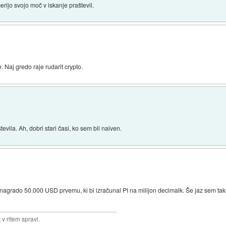
erijo svojo moč v iskanje praštevil.
 Naj gredo raje rudarit crypto.
ila. Ah, dobri stari časi, ko sem bil naiven.
 nagrado 50.000 USD prvemu, ki bi izračunal PI na milijon decimalk. Še jaz sem takr
v ritem spravi.