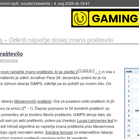
nimi izpiti, rezultat katastrofa
::
4. avg 2026 ob 19:41
a
»
Odkrili največje doslej znano praštevilo
raštevilo
tehnologija
77.232.917
l
novo največje znano praštevilo, ki se zapiše 2
− 1
in ima v
praštevilo je odkril Jonathan Pace 26. decembra, potem ko je na
njihovo iskanje GIMPS, odkritje pa so potrdili po novem letu. Od
n iskanju
Mersennovih
praštevil
. Gre za posebno vrsto praštevil, ki jih
n
ano za enico (2
- 1). Čeprav poznamo le 50 tovrstnih praštevil, so
 preveritev, ali je tovrstno število praštevilo. GIMPS deluje tako, da
i tudi sam po sebi praštevilo, potem pa izvedejo
Lucas-Lehmerjev test
in
 Zaradi hitrosti algoritma so največja znana praštevila prav Mersennova
ljajo zgolj neznaten delež.
Splošne formule
za sistematično iskanje
čjimi znanimi praštevili zagotovo ležijo še neodkrita.