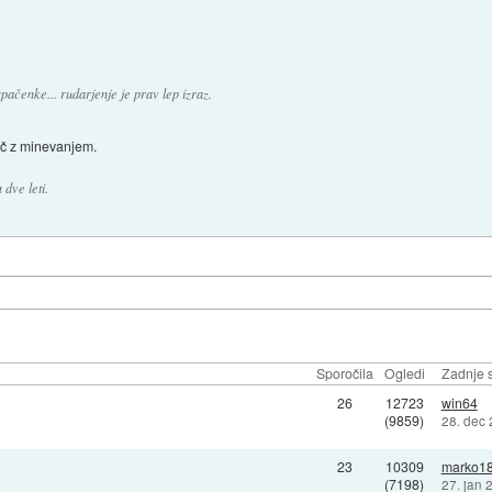
spačenke... rudarjenje je prav lep izraz.
nič z minevanjem.
a
dve leti.
Sporočila
Ogledi
Zadnje s
26
12723
win64
(9859)
28. dec
23
10309
marko1
(7198)
27. jan 