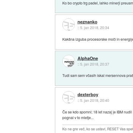
Ko bo crypto trg padel, lahko minerji preusm
neznanko
::
5. jan 2018, 20:34
Kakšna izguba procesorske moči in energije.
AlphaOne
::
5. jan 2018, 20:37
Tudi sam sem včasih iskal mersennova praštev
dexterboy
::
5. jan 2018, 20:40
Če se kdo spomni; 18 let nazaj je IBM nudil
pognal v to mletje...
Ko ne gre več, ko se ustavi, RESET Vas spet 