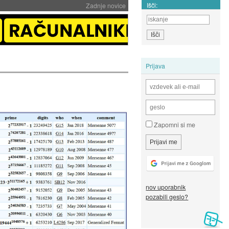
Išči:
Zadnje novice
Prijava
Zapomni si me
nov uporabnik
pozabili geslo?