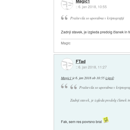
Magic1
::
6. jan 2018, 10:55
Praštevila so uporabna v kriptografiji
Zadnji stavek, je izgleda predolg članek in 
Magic
FTad
::
6. jan 2018, 11:27
Magic1
je
6. jan 2018 ob 10:55
izjavil
:
Praštevila so uporabna v kriptograf
Zadnji stavek, je izgleda predolg članek i
Fak, sem res povrsno bral