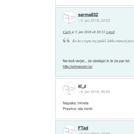
sarma832
::
5. jan 2018, 20:53
Curly
je
5. jan 2018 ob 20:21
izjavil
:
Ko bo crypto trg padel, lahko minerji pre
Ne boš verjel... že obstaja! In to že par let.
http://primecoin.io/
al_z
::
6. jan 2018, 06:00
Napaka: mineta
Pravilno: sta minili
FTad
::
6. jan 2018, 10:30