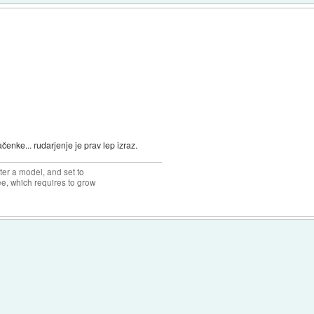
ačenke... rudarjenje je prav lep izraz.
ter a model, and set to
ree, which requires to grow