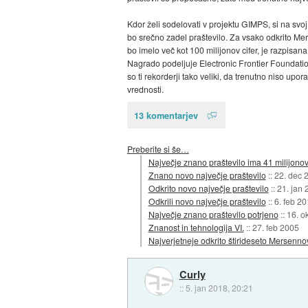
Kdor želi sodelovati v projektu GIMPS, si na sv
bo srečno zadel praštevilo. Za vsako odkrito Mer
bo imelo več kot 100 milijonov cifer, je razpisan
Nagrado podeljuje Electronic Frontier Foundation
so ti rekorderji tako veliki, da trenutno niso up
vrednosti.
13 komentarjev
Preberite si še…
Največje znano praštevilo ima 41 milijonov 
Znano novo največje praštevilo
::
22. dec 
Odkrito novo največje praštevilo
::
21. jan 
Odkrili novo največje praštevilo
::
6. feb 2
Največje znano praštevilo potrjeno
::
16. o
Znanost in tehnologija VI.
::
27. feb 2005
Najverjetneje odkrito štirideseto Mersenno
Curly
::
5. jan 2018, 20:21