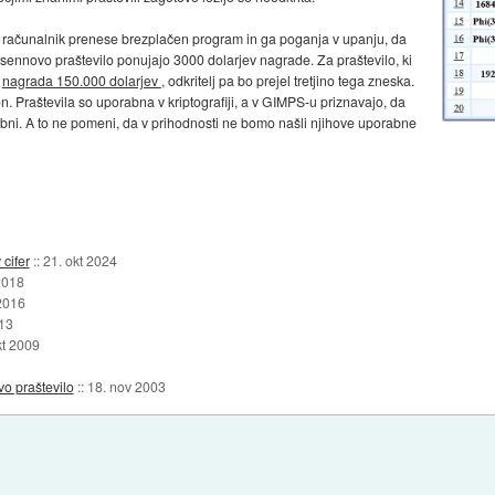
oj računalnik prenese brezplačen program in ga poganja v upanju, da
sennovo praštevilo ponujajo 3000 dolarjev nagrade. Za praštevilo, ki
a
nagrada 150.000 dolarjev
, odkritelj pa bo prejel tretjino tega zneska.
. Praštevila so uporabna v kriptografiji, a v GIMPS-u priznavajo, da
orabni. A to ne pomeni, da v prihodnosti ne bomo našli njihove uporabne
cifer
::
21. okt 2024
2018
2016
013
kt 2009
vo praštevilo
::
18. nov 2003