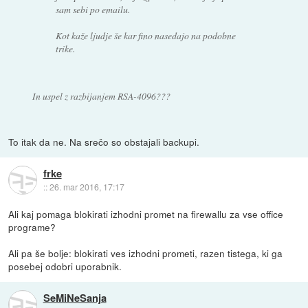
sam sebi po emailu.
Kot kaže ljudje še kar fino nasedajo na podobne
trike.
In uspel z razbijanjem RSA-4096???
To itak da ne. Na srečo so obstajali backupi.
frke
::
26. mar 2016, 17:17
Ali kaj pomaga blokirati izhodni promet na firewallu za vse office
programe?
Ali pa še bolje: blokirati ves izhodni prometi, razen tistega, ki ga
posebej odobri uporabnik.
SeMiNeSanja