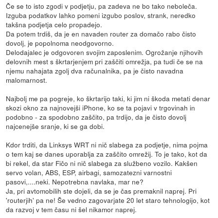
Če se to isto zgodi v podjetju, pa zadeva ne bo tako neboleča.
Izguba podatkov lahko pomeni izgubo poslov, strank, neredko
takšna podjetja celo propadejo.
Da potem trdiš, da je en navaden router za domačo rabo čisto
dovolj, je popolnoma neodgovorno.
Delodajalec je odgovoren svojim zaposlenim. Ogrožanje njihovih
delovnih mest s škrtarjenjem pri zaščiti omrežja, pa tudi če se na
njemu nahajata zgolj dva računalnika, pa je čisto navadna
malomarnost.
Najbolj me pa pogreje, ko škrtarijo taki, ki jim ni škoda metati denar
skozi okno za najnovejši iPhone, ko se ta pojavi v trgovinah in
podobno - za spodobno zaščito, pa trdijo, da je čisto dovolj
najcenejše sranje, ki se ga dobi.
Kdor trditi, da Linksys WRT ni nič slabega za podjetje, nima pojma
o tem kaj se danes uporablja za zaščito omrežij. To je tako, kot da
bi rekel, da star Fičo ni nič slabega za službeno vozilo. Kakšen
servo volan, ABS, ESP, airbagi, samozatezni varnostni
pasovi,....neki. Nepotrebna navlaka, mar ne?
Ja, pri avtomobilih ste dojeli, da se je čas premaknil naprej. Pri
'routerjih' pa ne! Še vedno zagovarjate 20 let staro tehnologijo, kot
da razvoj v tem času ni šel nikamor naprej.