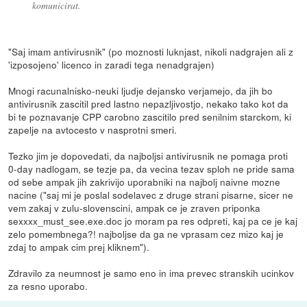
komunicirat.
"Saj imam antivirusnik" (po moznosti luknjast, nikoli nadgrajen ali z
'izposojeno' licenco in zaradi tega nenadgrajen)
Mnogi racunalnisko-neuki ljudje dejansko verjamejo, da jih bo
antivirusnik zascitil pred lastno nepazljivostjo, nekako tako kot da
bi te poznavanje CPP carobno zascitilo pred senilnim starckom, ki
zapelje na avtocesto v nasprotni smeri.
Tezko jim je dopovedati, da najboljsi antivirusnik ne pomaga proti
0-day nadlogam, se tezje pa, da vecina tezav sploh ne pride sama
od sebe ampak jih zakrivijo uporabniki na najbolj naivne mozne
nacine ("saj mi je poslal sodelavec z druge strani pisarne, sicer ne
vem zakaj v zulu-slovenscini, ampak ce je zraven priponka
sexxxx_must_see.exe.doc jo moram pa res odpreti, kaj pa ce je kaj
zelo pomembnega?! najboljse da ga ne vprasam cez mizo kaj je
zdaj to ampak cim prej kliknem").
Zdravilo za neumnost je samo eno in ima prevec stranskih ucinkov
za resno uporabo.