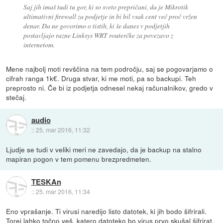
Saj jih imaš tudi tu gor, ki so sveto prepričani, da je Mikrotik
ultimativni firewall za podjetje in bi bil vsak cent več proč vržen
denar. Da ne govorimo o tistih, ki še danes v podjetjih
postavljajo razne Linksys WRT routerčke za povezavo z
internetom.
Mene najbolj moti revščina na tem področju, saj se pogovarjamo o
cifrah ranga 1k€. Druga stvar, ki me moti, pa so backupi. Teh
preprosto ni. Če bi iz podjetja odnesel nekaj računalnikov, gredo v
stečaj.
audio
::
25. mar 2016, 11:32
Ljudje se tudi v veliki meri ne zavedajo, da je backup na stalno
mapiran pogon v tem pomenu brezpredmeten.
TESKAn
::
25. mar 2016, 11:34
Eno vprašanje. Ti virusi naredijo listo datotek, ki jih bodo šifrirali.
Torej lahko točno veš, katero datoteko bo virus prvo skušal šifrirat.