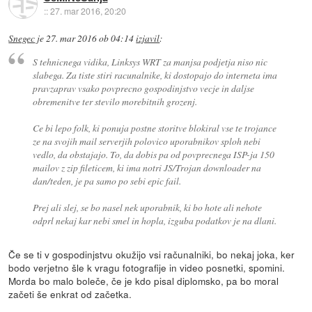
::
27. mar 2016, 20:20
Snegec
je
27. mar 2016 ob 04:14
izjavil
:
S tehnicnega vidika, Linksys WRT za manjsa podjetja niso nic
slabega. Za tiste stiri racunalnike, ki dostopajo do interneta ima
pravzaprav vsako povprecno gospodinjstvo vecje in daljse
obremenitve ter stevilo morebitnih grozenj.
Ce bi lepo folk, ki ponuja postne storitve blokiral vse te trojance
ze na svojih mail serverjih polovico uporabnikov sploh nebi
vedlo, da obstajajo. To, da dobis pa od povprecnega ISP-ja 150
mailov z zip fileticem, ki ima notri JS/Trojan downloader na
dan/teden, je pa samo po sebi epic fail.
Prej ali slej, se bo nasel nek uporabnik, ki bo hote ali nehote
odprl nekaj kar nebi smel in hopla, izguba podatkov je na dlani.
Če se ti v gospodinjstvu okužijo vsi računalniki, bo nekaj joka, ker
bodo verjetno šle k vragu fotografije in video posnetki, spomini.
Morda bo malo boleče, če je kdo pisal diplomsko, pa bo moral
začeti še enkrat od začetka.