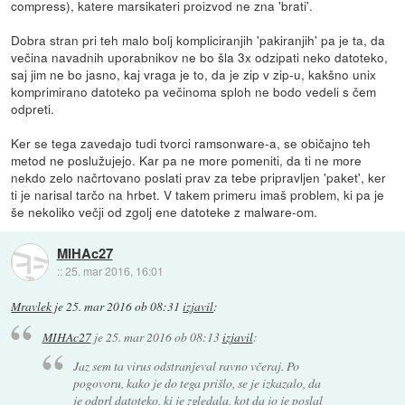
compress), katere marsikateri proizvod ne zna 'brati'.
Dobra stran pri teh malo bolj kompliciranjih 'pakiranjih' pa je ta, da
večina navadnih uporabnikov ne bo šla 3x odzipati neko datoteko,
saj jim ne bo jasno, kaj vraga je to, da je zip v zip-u, kakšno unix
komprimirano datoteko pa večinoma sploh ne bodo vedeli s čem
odpreti.
Ker se tega zavedajo tudi tvorci ramsonware-a, se običajno teh
metod ne poslužujejo. Kar pa ne more pomeniti, da ti ne more
nekdo zelo načrtovano poslati prav za tebe pripravljen 'paket', ker
ti je narisal tarčo na hrbet. V takem primeru imaš problem, ki pa je
še nekoliko večji od zgolj ene datoteke z malware-om.
MIHAc27
::
25. mar 2016, 16:01
Mravlek
je
25. mar 2016 ob 08:31
izjavil
:
MIHAc27
je
25. mar 2016 ob 08:13
izjavil
:
Jaz sem ta virus odstranjeval ravno včeraj. Po
pogovoru, kako je do tega prišlo, se je izkazalo, da
je odprl datoteko, ki je zgledala, kot da jo je poslal