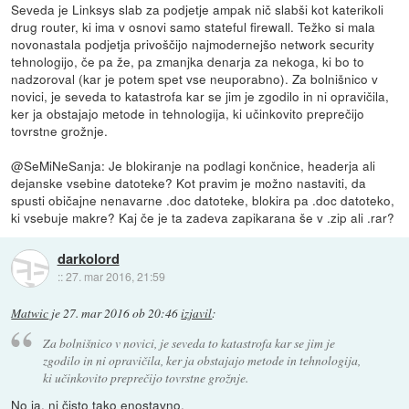
Seveda je Linksys slab za podjetje ampak nič slabši kot katerikoli
drug router, ki ima v osnovi samo stateful firewall. Težko si mala
novonastala podjetja privoščijo najmodernejšo network security
tehnologijo, če pa že, pa zmanjka denarja za nekoga, ki bo to
nadzoroval (kar je potem spet vse neuporabno). Za bolnišnico v
novici, je seveda to katastrofa kar se jim je zgodilo in ni opravičila,
ker ja obstajajo metode in tehnologija, ki učinkovito preprečijo
tovrstne grožnje.
@SeMiNeSanja: Je blokiranje na podlagi končnice, headerja ali
dejanske vsebine datoteke? Kot pravim je možno nastaviti, da
spusti običajne nenavarne .doc datoteke, blokira pa .doc datoteko,
ki vsebuje makre? Kaj če je ta zadeva zapikarana še v .zip ali .rar?
darkolord
::
27. mar 2016, 21:59
Matwic
je
27. mar 2016 ob 20:46
izjavil
:
Za bolnišnico v novici, je seveda to katastrofa kar se jim je
zgodilo in ni opravičila, ker ja obstajajo metode in tehnologija,
ki učinkovito preprečijo tovrstne grožnje.
No ja, ni čisto tako enostavno.