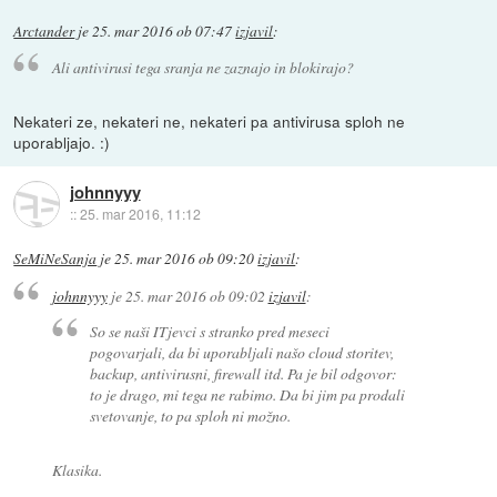
Arctander
je
25. mar 2016 ob 07:47
izjavil
:
Ali antivirusi tega sranja ne zaznajo in blokirajo?
Nekateri ze, nekateri ne, nekateri pa antivirusa sploh ne
uporabljajo. :)
johnnyyy
::
25. mar 2016, 11:12
SeMiNeSanja
je
25. mar 2016 ob 09:20
izjavil
:
johnnyyy
je
25. mar 2016 ob 09:02
izjavil
:
So se naši ITjevci s stranko pred meseci
pogovarjali, da bi uporabljali našo cloud storitev,
backup, antivirusni, firewall itd. Pa je bil odgovor:
to je drago, mi tega ne rabimo. Da bi jim pa prodali
svetovanje, to pa sploh ni možno.
Klasika.