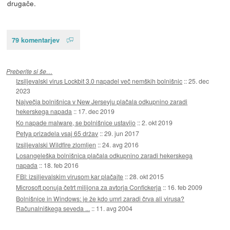
drugače.
79 komentarjev
Preberite si še…
Izsiljevalski virus Lockbit 3.0 napadel več nemških bolnišnic
::
25. dec
2023
Največja bolnišnica v New Jerseyju plačala odkupnino zaradi
hekerskega napada
::
17. dec 2019
Ko napade malware, se bolnišnice ustavijo
::
2. okt 2019
Petya prizadela vsaj 65 držav
::
29. jun 2017
Izsiljevalski Wildfire zlomljen
::
24. avg 2016
Losangeleška bolnišnica plačala odkupnino zaradi hekerskega
napada
::
18. feb 2016
FBI: izsiljevalskim virusom kar plačajte
::
28. okt 2015
Microsoft ponuja četrt milijona za avtorja Confickerja
::
16. feb 2009
Bolnišnice in Windows: je že kdo umrl zaradi črva ali virusa?
Računalniškega seveda ...
::
11. avg 2004