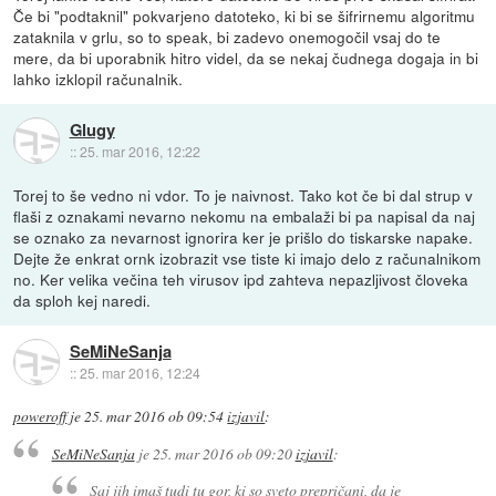
Če bi "podtaknil" pokvarjeno datoteko, ki bi se šifrirnemu algoritmu
zataknila v grlu, so to speak, bi zadevo onemogočil vsaj do te
mere, da bi uporabnik hitro videl, da se nekaj čudnega dogaja in bi
lahko izklopil računalnik.
Glugy
::
25. mar 2016, 12:22
Torej to še vedno ni vdor. To je naivnost. Tako kot če bi dal strup v
flaši z oznakami nevarno nekomu na embalaži bi pa napisal da naj
se oznako za nevarnost ignorira ker je prišlo do tiskarske napake.
Dejte že enkrat ornk izobrazit vse tiste ki imajo delo z računalnikom
no. Ker velika večina teh virusov ipd zahteva nepazljivost človeka
da sploh kej naredi.
SeMiNeSanja
::
25. mar 2016, 12:24
poweroff
je
25. mar 2016 ob 09:54
izjavil
:
SeMiNeSanja
je
25. mar 2016 ob 09:20
izjavil
:
Saj jih imaš tudi tu gor, ki so sveto prepričani, da je