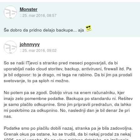
Monster
::
25. mar 2016, 08:57
Še dobro da pridno delajo backupe... aja
johnnyyy
::
25. mar 2016, 09:02
So se naši ITjevci s stranko pred meseci pogovarjali, da bi
uporabljali našo cloud storitev, backup, antivirusni, firewall itd. Pa
je bil odgovor: to je drago, mi tega ne rabimo. Da bi jim pa prodali
svetovanje, to pa sploh ni možno.
No potem pa se zgodi. Dobijo virus na enem računalniku, kjer
imajo zelo pomembne podatke. Backupa po standardu ni. Rešitev
je samo plačilo odkupnine. Smo jim pripravili predračun, da lahko
mi poskrbimo za odkupnino. No, naslednji dan je bil denar že pri
nas.
Podatke smo po plačilu dobili nazaj, stranka pa je bila zadovoljna.
Grenak okus pa ostane, ko se trudiš, da bi nekaj prodal za nekaj
100€, pa ni uspeha. Ko pa virus zaklene datoteke, pa izpljunejo