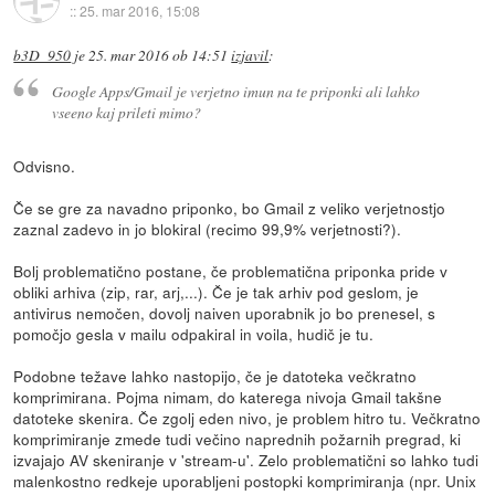
::
25. mar 2016, 15:08
b3D_950
je
25. mar 2016 ob 14:51
izjavil
:
Google Apps/Gmail je verjetno imun na te priponki ali lahko
vseeno kaj prileti mimo?
Odvisno.
Če se gre za navadno priponko, bo Gmail z veliko verjetnostjo
zaznal zadevo in jo blokiral (recimo 99,9% verjetnosti?).
Bolj problematično postane, če problematična priponka pride v
obliki arhiva (zip, rar, arj,...). Če je tak arhiv pod geslom, je
antivirus nemočen, dovolj naiven uporabnik jo bo prenesel, s
pomočjo gesla v mailu odpakiral in voila, hudič je tu.
Podobne težave lahko nastopijo, če je datoteka večkratno
komprimirana. Pojma nimam, do katerega nivoja Gmail takšne
datoteke skenira. Če zgolj eden nivo, je problem hitro tu. Večkratno
komprimiranje zmede tudi večino naprednih požarnih pregrad, ki
izvajajo AV skeniranje v 'stream-u'. Zelo problematični so lahko tudi
malenkostno redkeje uporabljeni postopki komprimiranja (npr. Unix