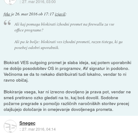
::
27. mar 2016, 03:00
frke
je
26. mar 2016 ob 17:17
izjavil
:
Ali kaj pomaga blokirati izhodni promet na firewallu za vse
office programe?
Ali pa še bolje: blokirati ves izhodni prometi, razen tistega, ki ga
posebej odobri uporabnik.
Blokirati VES outgoing promet je slaba ideja, saj potem uporabniki
ne dobijo posodobitev OS in programov, AV signatur in podobno.
Večinoma se da to nekako distribuirati tudi lokalno, vendar to ni
ravno običaj.
Blokiranje vsega, kar ni izrecno dovoljeno je prava pot, vendar ne
smeš pretirano ozko gledati na to, kaj boš dovolil. Sodobne
požarne pregrade s pomočjo različnih naročniških storitev precej
olajšujejo določanje in omejevanje dovoljenega prometa.
Snegec
::
27. mar 2016, 04:14