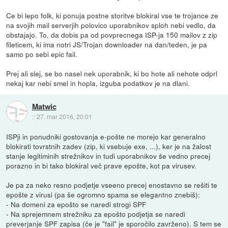
Ce bi lepo folk, ki ponuja postne storitve blokiral vse te trojance ze
na svojih mail serverjih polovico uporabnikov sploh nebi vedlo, da
obstajajo. To, da dobis pa od povprecnega ISP-ja 150 mailov z zip
fileticem, ki ima notri JS/Trojan downloader na dan/teden, je pa
samo po sebi epic fail.
Prej ali slej, se bo nasel nek uporabnik, ki bo hote ali nehote odprl
nekaj kar nebi smel in hopla, izguba podatkov je na dlani.
Matwic
::
27. mar 2016, 20:01
ISPji in ponudniki gostovanja e-pošte ne morejo kar generalno
blokirati tovrstnih zadev (zip, ki vsebuje exe, ...), ker je na žalost
stanje legitiminih strežnikov in tudi uporabnikov še vedno precej
porazno in bi tako blokiral več prave epošte, kot pa virusev.
Je pa za neko resno podjetje vseeno precej enostavno se rešiti te
epošte z virusi (pa še ogromno spama se elegantno znebiš):
- Na domeni za epošto se naredi strogi SPF
- Na sprejemnem strežniku za epošto podjetja se naredi
preverjanje SPF zapisa (če je "fail" je sporočilo zavrženo). S tem se