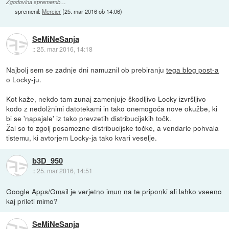
Zgodovina sprememb…
spremenil:
Mercier
(
25. mar 2016 ob 14:06
)
SeMiNeSanja
::
25. mar 2016, 14:18
Najbolj sem se zadnje dni namuznil ob prebiranju
tega blog post-a
o Locky-ju.
Kot kaže, nekdo tam zunaj zamenjuje škodljivo Locky izvršljivo
kodo z nedolžnimi datotekami in tako onemogoča nove okužbe, ki
bi se 'napajale' iz tako prevzetih distribucijskih točk.
Žal so to zgolj posamezne distribucijske točke, a vendarle pohvala
tistemu, ki avtorjem Locky-ja tako kvari veselje.
b3D_950
::
25. mar 2016, 14:51
Google Apps/Gmail je verjetno imun na te priponki ali lahko vseeno
kaj prileti mimo?
SeMiNeSanja