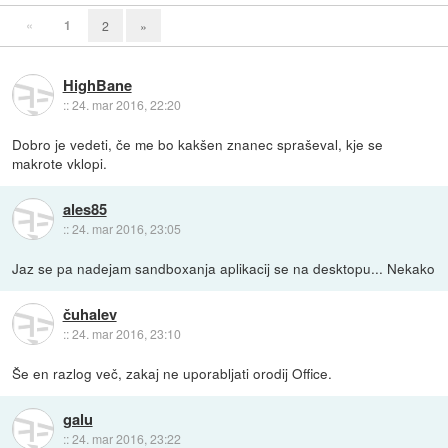
«
1
2
»
HighBane
::
24. mar 2016, 22:20
Dobro je vedeti, če me bo kakšen znanec spraševal, kje se
makrote vklopi.
ales85
::
24. mar 2016, 23:05
Jaz se pa nadejam sandboxanja aplikacij se na desktopu... Nekako
čuhalev
::
24. mar 2016, 23:10
Še en razlog več, zakaj ne uporabljati orodij Office.
galu
::
24. mar 2016, 23:22