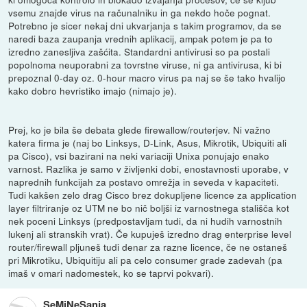
vsemu znajde virus na računalniku in ga nekdo hoče pognat.
Potrebno je sicer nekaj dni ukvarjanja s takim programov, da se
naredi baza zaupanja vrednih aplikacij, ampak potem je pa to
izredno zanesljiva zašćita. Standardni antivirusi so pa postali
popolnoma neuporabni za tovrstne viruse, ni ga antivirusa, ki bi
prepoznal 0-day oz. 0-hour macro virus pa naj se še tako hvalijo
kako dobro hevristiko imajo (nimajo je).
Prej, ko je bila še debata glede firewallow/routerjev. Ni važno
katera firma je (naj bo Linksys, D-Link, Asus, Mikrotik, Ubiquiti ali
pa Cisco), vsi bazirani na neki variaciji Unixa ponujajo enako
varnost. Razlika je samo v življenki dobi, enostavnosti uporabe, v
naprednih funkcijah za postavo omrežja in seveda v kapaciteti.
Tudi kakšen zelo drag Cisco brez dokupljene licence za application
layer filtriranje oz UTM ne bo nič boljši iz varnostnega stališča kot
nek poceni Linksys (predpostavljam tudi, da ni hudih varnostnih
lukenj ali stranskih vrat). Če kupuješ izredno drag enterprise level
router/firewall pljuneš tudi denar za razne licence, če ne ostaneš
pri Mikrotiku, Ubiquitiju ali pa celo consumer grade zadevah (pa
imaš v omari nadomestek, ko se taprvi pokvari).
SeMiNeSanja