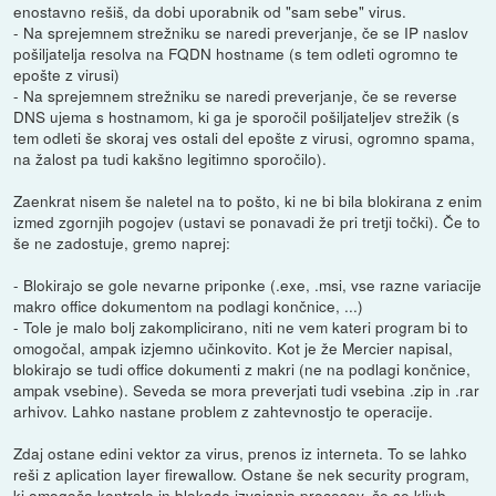
enostavno rešiš, da dobi uporabnik od "sam sebe" virus.
- Na sprejemnem strežniku se naredi preverjanje, če se IP naslov
pošiljatelja resolva na FQDN hostname (s tem odleti ogromno te
epošte z virusi)
- Na sprejemnem strežniku se naredi preverjanje, če se reverse
DNS ujema s hostnamom, ki ga je sporočil pošiljateljev strežik (s
tem odleti še skoraj ves ostali del epošte z virusi, ogromno spama,
na žalost pa tudi kakšno legitimno sporočilo).
Zaenkrat nisem še naletel na to pošto, ki ne bi bila blokirana z enim
izmed zgornjih pogojev (ustavi se ponavadi že pri tretji točki). Če to
še ne zadostuje, gremo naprej:
- Blokirajo se gole nevarne priponke (.exe, .msi, vse razne variacije
makro office dokumentom na podlagi končnice, ...)
- Tole je malo bolj zakomplicirano, niti ne vem kateri program bi to
omogočal, ampak izjemno učinkovito. Kot je že Mercier napisal,
blokirajo se tudi office dokumenti z makri (ne na podlagi končnice,
ampak vsebine). Seveda se mora preverjati tudi vsebina .zip in .rar
arhivov. Lahko nastane problem z zahtevnostjo te operacije.
Zdaj ostane edini vektor za virus, prenos iz interneta. To se lahko
reši z aplication layer firewallow. Ostane še nek security program,
ki omogoča kontrolo in blokado izvajanja procesov, če se kljub