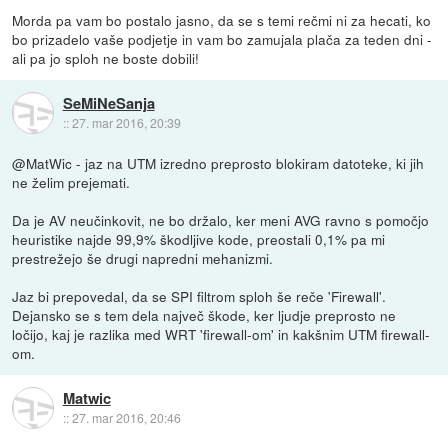
Morda pa vam bo postalo jasno, da se s temi rečmi ni za hecati, ko
bo prizadelo vaše podjetje in vam bo zamujala plača za teden dni -
ali pa jo sploh ne boste dobili!
SeMiNeSanja
::
27. mar 2016, 20:39
@MatWic - jaz na UTM izredno preprosto blokiram datoteke, ki jih
ne želim prejemati.
Da je AV neučinkovit, ne bo držalo, ker meni AVG ravno s pomočjo
heuristike najde 99,9% škodljive kode, preostali 0,1% pa mi
prestrežejo še drugi napredni mehanizmi.
Jaz bi prepovedal, da se SPI filtrom sploh še reče 'Firewall'.
Dejansko se s tem dela največ škode, ker ljudje preprosto ne
ločijo, kaj je razlika med WRT 'firewall-om' in kakšnim UTM firewall-
om.
Matwic
::
27. mar 2016, 20:46