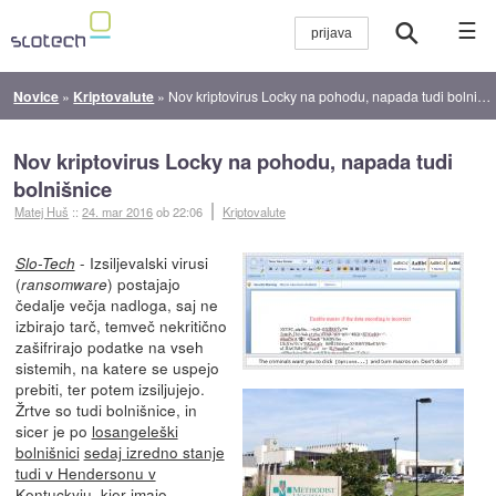
☰
Novice
»
Kriptovalute
»
Nov kriptovirus Locky na pohodu, napada tudi bolnišnice
Nov kriptovirus Locky na pohodu, napada tudi
bolnišnice
Matej Huš
::
24. mar 2016
ob 22:06
Kriptovalute
- Izsiljevalski virusi
Slo-Tech
(
) postajajo
ransomware
čedalje večja nadloga, saj ne
izbirajo tarč, temveč nekritično
zašifrirajo podatke na vseh
sistemih, na katere se uspejo
prebiti, ter potem izsiljujejo.
Žrtve so tudi bolnišnice, in
sicer je po
losangeleški
bolnišnici
sedaj izredno stanje
tudi v Hendersonu v
Kentuckyju
, kjer imajo