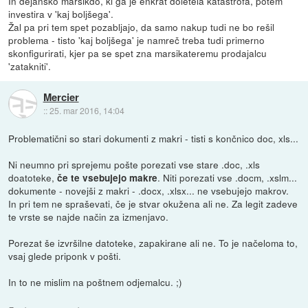
In dejansko marsikdo, ki ga je enkrat doletela katastrofa, potem
investira v 'kaj boljšega'.
Žal pa pri tem spet pozabljajo, da samo nakup tudi ne bo rešil
problema - tisto 'kaj boljšega' je namreč treba tudi primerno
skonfigurirati, kjer pa se spet zna marsikateremu prodajalcu
'zatakniti'.
Mercier
::
25. mar 2016, 14:04
Problematični so stari dokumenti z makri - tisti s končnico doc, xls...
Ni neumno pri sprejemu pošte porezati vse stare .doc, .xls
doatoteke,
. Niti porezati vse .docm, .xslm...
če te vsebujejo makre
dokumente - novejši z makri - .docx, .xlsx... ne vsebujejo makrov.
In pri tem ne spraševati, če je stvar okužena ali ne. Za legit zadeve
te vrste se najde način za izmenjavo.
Porezat še izvršilne datoteke, zapakirane ali ne. To je načeloma to,
vsaj glede priponk v pošti.
In to ne mislim na poštnem odjemalcu. ;)