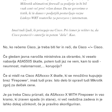
Mikrotik ultimativni firewall za podjetje in bi bil
vsak cent več proč vržen denar. Da ne govorimo o
tistih, ki še danes v podjetjih postavljajo razne
Linksys WRT routerčke za povezavo z internetom.
Imaš tudi ljudi, ki prisegajo na Cisco. Pri čemer je rešitev ta, da
Cisco postaviš v omrežje in potem "dela". Kao.
No, ko rečemo Cisco, je treba biti fer in reči, da Cisco =/= Cisco.
Če gledam javna naročila ministrstva za obrambo, ki veselo
nabavlja ASA5505 škatle, potem tudi jaz ne vem, kam to sodi -
neumnost, malomarnost,... korupcijo?
Če si mislil na Cisco ASAxxxx-X škatle, ki se množično kupujejo
brez 'Firepower', imaš tudi prav. Isto delo bi opravil tudi Mikrotik
zgolj za delček cene.
Je pa treba Ciscu priznati, da ASAxxxx-X WITH Firepower in vso
kramo, ki zraven spada (in stane), ni več nedolžna zadeva in je
lahko dokaj učinkovit, če je pravilno skonfiguriran.