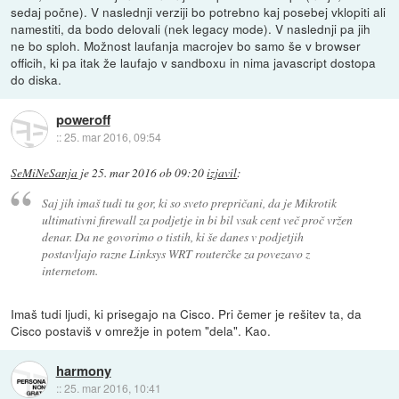
sedaj počne). V naslednji verziji bo potrebno kaj posebej vklopiti ali
namestiti, da bodo delovali (nek legacy mode). V naslednji pa jih
ne bo sploh. Možnost laufanja macrojev bo samo še v browser
officih, ki pa itak že laufajo v sandboxu in nima javascript dostopa
do diska.
poweroff
::
25. mar 2016, 09:54
SeMiNeSanja
je
25. mar 2016 ob 09:20
izjavil
:
Saj jih imaš tudi tu gor, ki so sveto prepričani, da je Mikrotik
ultimativni firewall za podjetje in bi bil vsak cent več proč vržen
denar. Da ne govorimo o tistih, ki še danes v podjetjih
postavljajo razne Linksys WRT routerčke za povezavo z
internetom.
Imaš tudi ljudi, ki prisegajo na Cisco. Pri čemer je rešitev ta, da
Cisco postaviš v omrežje in potem "dela". Kao.
harmony
::
25. mar 2016, 10:41