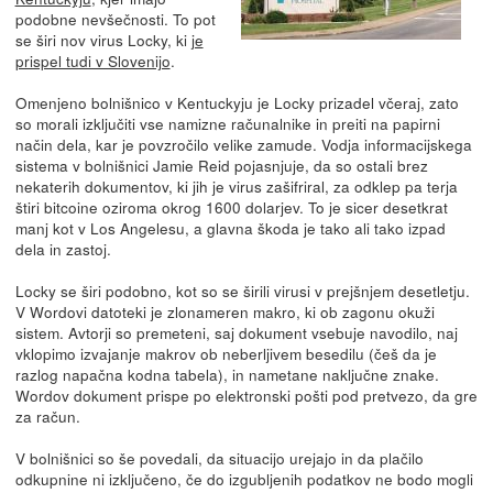
podobne nevšečnosti. To pot
se širi nov virus Locky, ki
je
prispel tudi v Slovenijo
.
Omenjeno bolnišnico v Kentuckyju je Locky prizadel včeraj, zato
so morali izključiti vse namizne računalnike in preiti na papirni
način dela, kar je povzročilo velike zamude. Vodja informacijskega
sistema v bolnišnici Jamie Reid pojasnjuje, da so ostali brez
nekaterih dokumentov, ki jih je virus zašifriral, za odklep pa terja
štiri bitcoine oziroma okrog 1600 dolarjev. To je sicer desetkrat
manj kot v Los Angelesu, a glavna škoda je tako ali tako izpad
dela in zastoj.
Locky se širi podobno, kot so se širili virusi v prejšnjem desetletju.
V Wordovi datoteki je zlonameren makro, ki ob zagonu okuži
sistem. Avtorji so premeteni, saj dokument vsebuje navodilo, naj
vklopimo izvajanje makrov ob neberljivem besedilu (češ da je
razlog napačna kodna tabela), in nametane naključne znake.
Wordov dokument prispe po elektronski pošti pod pretvezo, da gre
za račun.
V bolnišnici so še povedali, da situacijo urejajo in da plačilo
odkupnine ni izključeno, če do izgubljenih podatkov ne bodo mogli