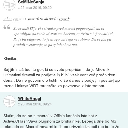
SeMiNeSanja
::
25. mar 2016, 09:20
johnnyyy
je
25. mar 2016 ob 09:02
izjavil
:
So se naši ITjevci s stranko pred meseci pogovarjali, da bi
uporabljali našo cloud storitev, backup, antivirusni, firewall itd.
Pa je bil odgovor: to je drago, mi tega ne rabimo. Da bi jim pa
prodali svetovanje, to pa sploh ni možno.
Klasika.
Saj jih imaš tudi tu gor, ki so sveto prepričani, da je Mikrotik
ultimativni firewall za podjetje in bi bil vsak cent več proč vržen
denar. Da ne govorimo o tistih, ki še danes v podjetjih postavljajo
razne Linksys WRT routerčke za povezavo z internetom.
WhiteAngel
::
25. mar 2016, 09:24
Slutim, da se bo z macroji v Officih končalo isto kot z
ActiveX/Flash/Java pluginom za brskalnike. Lepega dne bo MS
rekel, da so Macroji nevarni in jih bo privzeto izklopil (no ja, to že