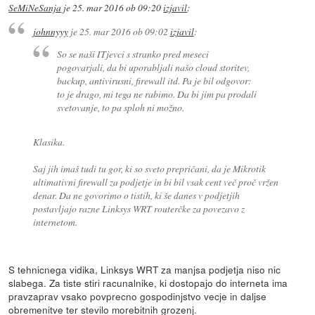
SeMiNeSanja
je
25. mar 2016 ob 09:20
izjavil
:
johnnyyy
je
25. mar 2016 ob 09:02
izjavil
:
So se naši ITjevci s stranko pred meseci
pogovarjali, da bi uporabljali našo cloud storitev,
backup, antivirusni, firewall itd. Pa je bil odgovor:
to je drago, mi tega ne rabimo. Da bi jim pa prodali
svetovanje, to pa sploh ni možno.
Klasika.
Saj jih imaš tudi tu gor, ki so sveto prepričani, da je Mikrotik
ultimativni firewall za podjetje in bi bil vsak cent več proč vržen
denar. Da ne govorimo o tistih, ki še danes v podjetjih
postavljajo razne Linksys WRT routerčke za povezavo z
internetom.
S tehnicnega vidika, Linksys WRT za manjsa podjetja niso nic
slabega. Za tiste stiri racunalnike, ki dostopajo do interneta ima
pravzaprav vsako povprecno gospodinjstvo vecje in daljse
obremenitve ter stevilo morebitnih grozenj.