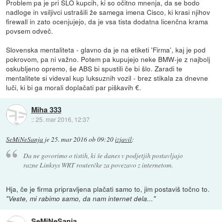
Problem pa je pri SLO kupcih, ki so očitno mnenja, da se bodo
nadloge in vsiljivci ustrašili že samega imena Cisco, ki krasi njihov
firewall in zato ocenjujejo, da je vsa tista dodatna licenčna krama
povsem odveč.
Slovenska mentaliteta - glavno da je na etiketi 'Firma', kaj je pod
pokrovom, pa ni važno. Potem pa kupujejo neke BMW-je z najbolj
oskubljeno opremo, še ABS bi spustili če bi šlo. Zaradi te
mentalitete si videval kup luksuznih vozil - brez stikala za dnevne
luči, ki bi ga morali doplačati par piškavih €.
Miha 333
::
25. mar 2016, 12:37
SeMiNeSanja
je
25. mar 2016 ob 09:20
izjavil
:
Da ne govorimo o tistih, ki še danes v podjetjih postavljajo
razne Linksys WRT routerčke za povezavo z internetom.
Hja, če je firma pripravljena plačati samo to, jim postaviš točno to.
"Veste, mi rabimo samo, da nam internet dela..."
SeMiNeSanja