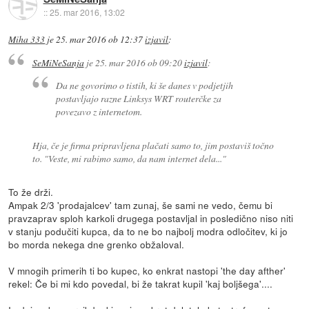
::
25. mar 2016, 13:02
Miha 333
je
25. mar 2016 ob 12:37
izjavil
:
SeMiNeSanja
je
25. mar 2016 ob 09:20
izjavil
:
Da ne govorimo o tistih, ki še danes v podjetjih
postavljajo razne Linksys WRT routerčke za
povezavo z internetom.
Hja, če je firma pripravljena plačati samo to, jim postaviš točno
to.
"Veste, mi rabimo samo, da nam internet dela..."
To že drži.
Ampak 2/3 'prodajalcev' tam zunaj, še sami ne vedo, čemu bi
pravzaprav sploh karkoli drugega postavljal in posledično niso niti
v stanju podučiti kupca, da to ne bo najbolj modra odločitev, ki jo
bo morda nekega dne grenko obžaloval.
V mnogih primerih ti bo kupec, ko enkrat nastopi 'the day afther'
rekel: Če bi mi kdo povedal, bi že takrat kupil 'kaj boljšega'....