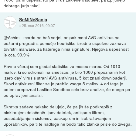
dobrega jurja takoj.
SeMiNeSanja
::
25. mar 2016, 09:07
@Achim - morda ne boš verjel, ampak meni AVG antivirus na
požarni pregradi s pomočjo heuristike izredno uspešno zaznava
tovrstni malware, za katerega nima signature. Njegova uspešnost
je cca. 99,9%!
Ravno včeraj sem gledal statistiko za mesec marec. Od 1010
mailov, ki so odromali na smetišče, je bilo 1000 prepoznanih kot
'zero day' virus s strani AVG antivirusa, 5 kot znani downloaderji.
Skozi antivirusni filter se je prebilo vsega 5 mailov. 4 od tega je
potem prepoznal Lastline Sandbox celo brez analize, še enega pa
po opravljeni analizi.
Skratka zadeve nekako delujejo, če pa jih še podkrepiš z
blokiranjem določenih tipov datotek, antispam filtrom,
posodabljanjem sistemov, backup-om in izobraževanjem
uporabnikov, pa ti te nadloge ne bodo tako zlahka prišle do živega.