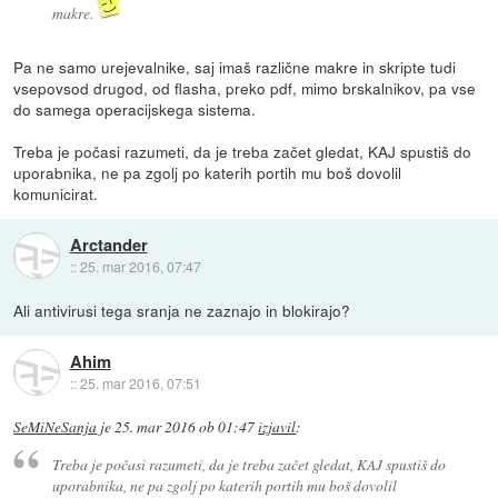
makre.
Pa ne samo urejevalnike, saj imaš različne makre in skripte tudi
vsepovsod drugod, od flasha, preko pdf, mimo brskalnikov, pa vse
do samega operacijskega sistema.
Treba je počasi razumeti, da je treba začet gledat, KAJ spustiš do
uporabnika, ne pa zgolj po katerih portih mu boš dovolil
komunicirat.
Arctander
::
25. mar 2016, 07:47
Ali antivirusi tega sranja ne zaznajo in blokirajo?
Ahim
::
25. mar 2016, 07:51
SeMiNeSanja
je
25. mar 2016 ob 01:47
izjavil
:
Treba je počasi razumeti, da je treba začet gledat, KAJ spustiš do
uporabnika, ne pa zgolj po katerih portih mu boš dovolil