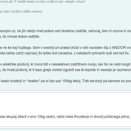
 goriva itd. V mislih imam recimo velikost npr. manjše od pol
e imel zložljivo lahko anteno.
esorjev oz. če jih rabijo imet potem več dodatne zaščite, računaj, tam ni ozona in 
gu, če nimaš dobre zaščite.
če ne še kaj hujšega. Sem v srednji pri praksi držal v roki navaden čip z AND/OR v
onika lahko zdrži najmanj 3x toliko kot navadna, v nekaterih primerih tudi več kot 5x.
ev elektrike plutonij, ki mora biti v nekakšnem zaščitnem ovoju, ker če ne nebi mogli n
 če imaš plutonij, ki ti lepo greje nočeš izgubiti vse te toplote in vesolje je razmero
asic trusterji in "reaktor" pa si čez par 100kg takoj. Tisti senzorji pa kamere so pr
vse skupaj stlacil v eno 10kg vedro, rabis neke thrusterje in dovolj potisnega plina,