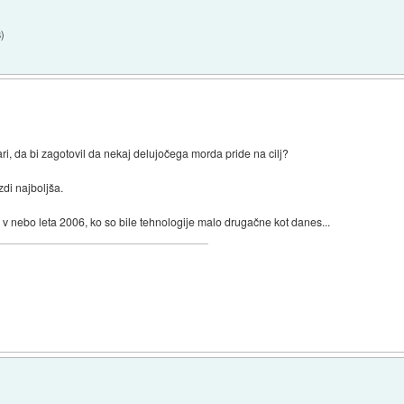
8
)
ari, da bi zagotovil da nekaj delujočega morda pride na cilj?
di najboljša.
 v nebo leta 2006, ko so bile tehnologije malo drugačne kot danes...