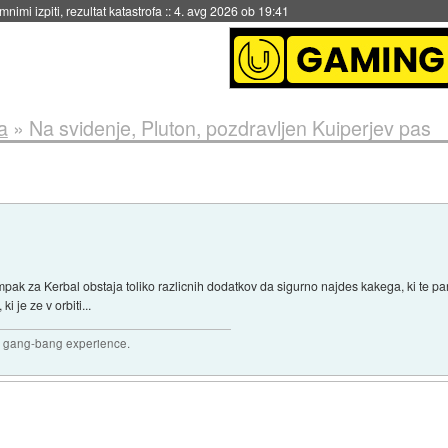
nimi izpiti, rezultat katastrofa
::
4. avg 2026 ob 19:41
a
»
Na svidenje, Pluton, pozdravljen Kuiperjev pas
pak za Kerbal obstaja toliko razlicnih dodatkov da sigurno najdes kakega, ki te par
i je ze v orbiti...
joy gang-bang experience.