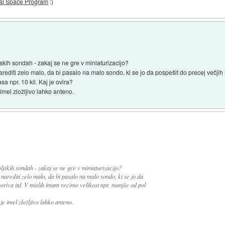
al Space Program
:)
skih sondah - zakaj se ne gre v miniaturizacijo?
editi zelo malo, da bi pasalo na malo sondo, ki se jo da pospešit do precej večjih hi
a npr. 10 kil. Kaj je ovira?
imel zložljivo lahko anteno.
ljskih sondah - zakaj se ne gre v miniaturizacijo?
arediti zelo malo, da bi pasalo na malo sondo, ki se jo da
 goriva itd. V mislih imam recimo velikost npr. manjše od pol
e imel zložljivo lahko anteno.