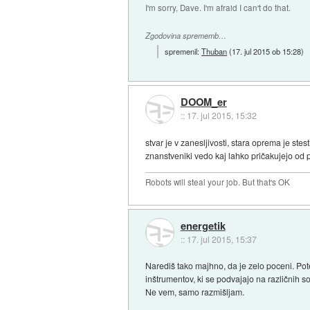
I'm sorry, Dave. I'm afraid I can't do that.
Zgodovina sprememb…
spremenil:
Thuban
(
17. jul 2015 ob 15:28
)
DOOM_er
::
17. jul 2015, 15:32
stvar je v zanesljivosti, stara oprema je stes
znanstveniki vedo kaj lahko pričakujejo od 
Robots will steal your job. But that's OK
energetik
::
17. jul 2015, 15:37
Narediš tako majhno, da je zelo poceni. Pot
inštrumentov, ki se podvajajo na različnih 
Ne vem, samo razmišljam.