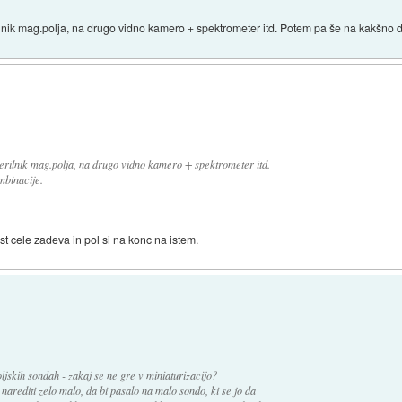
lnik mag.polja, na drugo vidno kamero + spektrometer itd. Potem pa še na kakšno d
rilnik mag.polja, na drugo vidno kamero + spektrometer itd.
mbinacije.
t cele zadeva in pol si na konc na istem.
ljskih sondah - zakaj se ne gre v miniaturizacijo?
arediti zelo malo, da bi pasalo na malo sondo, ki se jo da