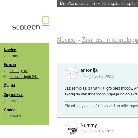
Mehiška univerza poizkusila s spletnimi sprejem
Novice
»
Znanost in tehnologij
Novice
arhiv
Forum
antonija
mali oglasi
::
17. jul 2015, 08:53
teme zadnjih 24h
Članki
Jaz sem pisal za vanilla igro brez modov. Am
skoraj do sekunde tocno pripelje do objekta, k
Zaposlitve
brskaj
Statistically 3 out of 4 involved usually en
Ostalo
pravila
Nummy
::
17. jul 2015, 13:13