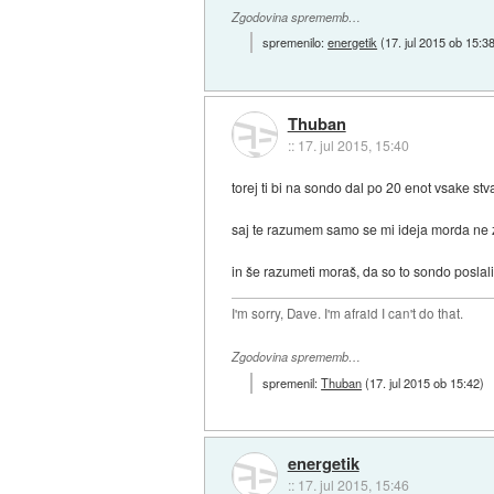
Zgodovina sprememb…
spremenilo:
energetik
(
17. jul 2015 ob 15:3
Thuban
::
17. jul 2015, 15:40
torej ti bi na sondo dal po 20 enot vsake stv
saj te razumem samo se mi ideja morda ne z
in še razumeti moraš, da so to sondo poslali
I'm sorry, Dave. I'm afraid I can't do that.
Zgodovina sprememb…
spremenil:
Thuban
(
17. jul 2015 ob 15:42
)
energetik
::
17. jul 2015, 15:46