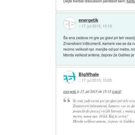
Dejte Kerbal discussion perstavit sem:
Kerb
energetik
::
17. jul 2015, 15:13
Še ena zadeva mi gre po glavi pri teh vesolj
Znanstveni inštrumenti, kamere vse se da nar
recimo velikost npr. manjše od pol metra, mas
Morda velikost antene, čeprav že Galileo je 
BigWhale
::
17. jul 2015, 15:20
energetik
je
17. jul 2015 ob 15:13
izjavil
:
Še ena zadeva mi gre po glavi pri teh veso
Znanstveni inštrumenti, kamere vse se da n
pospešit do precej večjih hitrosti, z manj
metra, masa npr. 10 kil. Kaj je ovira?
Morda velikost antene, čeprav že Galileo j