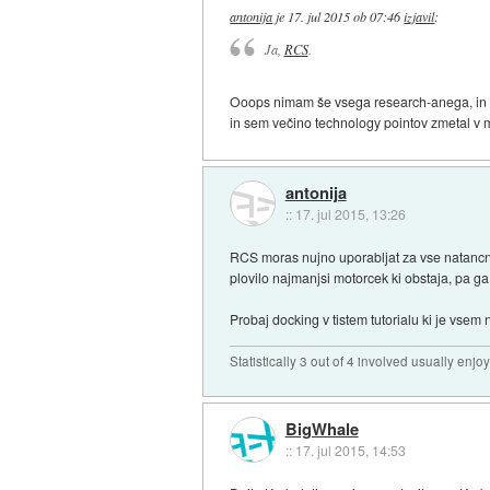
antonija
je
17. jul 2015 ob 07:46
izjavil
:
Ja,
RCS
.
Ooops nimam še vsega research-anega, in vi
in sem večino technology pointov zmetal v m
antonija
::
17. jul 2015, 13:26
RCS moras nujno uporabljat za vse natancne
plovilo najmanjsi motorcek ki obstaja, pa ga
Probaj docking v tistem tutorialu ki je vsem n
Statistically 3 out of 4 involved usually en
BigWhale
::
17. jul 2015, 14:53