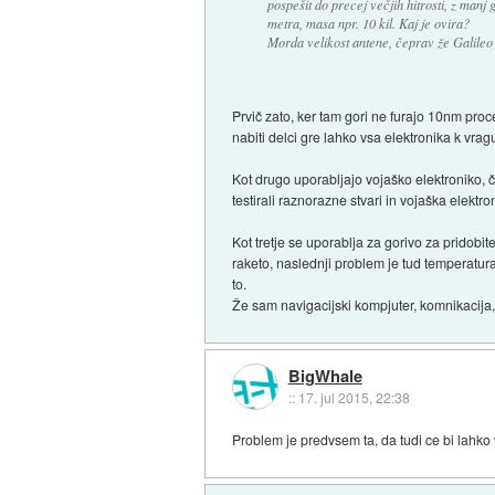
pospešit do precej večjih hitrosti, z manj
metra, masa npr. 10 kil. Kaj je ovira?
Morda velikost antene, čeprav že Galileo j
Prvič zato, ker tam gori ne furajo 10nm proc
nabiti delci gre lahko vsa elektronika k vra
Kot drugo uporabljajo vojaško elektroniko, 
testirali raznorazne stvari in vojaška elektr
Kot tretje se uporablja za gorivo za pridobit
raketo, naslednji problem je tud temperatura,
to.
Že sam navigacijski kompjuter, komnikacija, b
BigWhale
::
17. jul 2015, 22:38
Problem je predvsem ta, da tudi ce bi lahko 