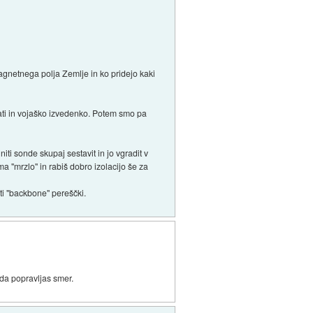
magnetnega polja Zemlje in ko pridejo kaki
rati in vojaško izvedenko. Potem smo pa
iti sonde skupaj sestavit in jo vgradit v
ma "mrzlo" in rabiš dobro izolacijo še za
oti "backbone" pereščki.
 da popravljas smer.