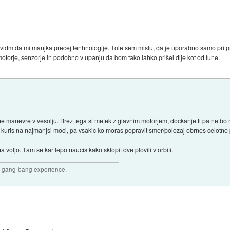
dm da mi manjka precej tenhnologije. Tole sem mislu, da je uporabno samo pri pri
otorje, senzorje in podobno v upanju da bom tako lahko prišel dlje kot od lune.
 manevre v vesolju. Brez tega si metek z glavnim motorjem, dockanje ti pa ne bo 
 kuris na najmanjsi moci, pa vsakic ko moras popravit smer/polozaj obrnes celotno pl
a voljo. Tam se kar lepo naucis kako sklopit dve plovili v orbiti.
joy gang-bang experience.