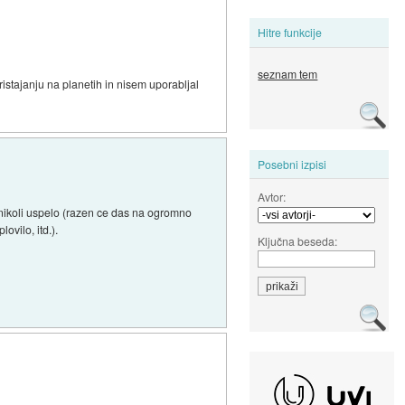
Hitre funkcije
seznam tem
stajanju na planetih in nisem uporabljal
Posebni izpisi
Avtor:
nikoli uspelo (razen ce das na ogromno
ovilo, itd.).
Ključna beseda: