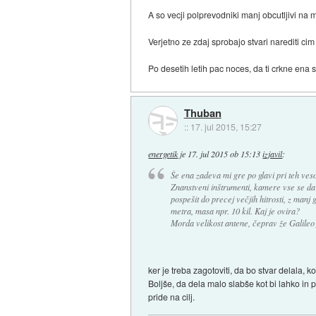
A so vecji polprevodniki manj obcutljivi na 
Verjetno ze zdaj sprobajo stvari narediti ci
Po desetih letih pac noces, da ti crkne ena s
Thuban
::
17. jul 2015, 15:27
energetik
je
17. jul 2015 ob 15:13
izjavil
:
Še ena zadeva mi gre po glavi pri teh veso
Znanstveni inštrumenti, kamere vse se da n
pospešit do precej večjih hitrosti, z manj
metra, masa npr. 10 kil. Kaj je ovira?
Morda velikost antene, čeprav že Galileo j
ker je treba zagotoviti, da bo stvar delala, ko
Boljše, da dela malo slabše kot bi lahko in
pride na cilj.