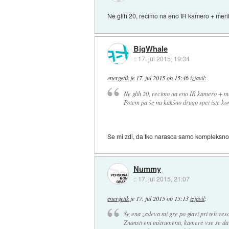
Ne glih 20, recimo na eno IR kamero + meri
BigWhale
::
17. jul 2015, 19:34
energetik
je
17. jul 2015 ob 15:46
izjavil
:
Ne glih 20, recimo na eno IR kamero + me
Potem pa še na kakšno drugo spet iste ko
Se mi zdi, da tko narasca samo kompleksnos
Nummy
::
17. jul 2015, 21:07
energetik
je
17. jul 2015 ob 15:13
izjavil
:
Še ena zadeva mi gre po glavi pri teh veso
Znanstveni inštrumenti, kamere vse se da n