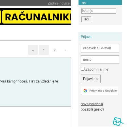
Išči:
Zadnje novice
Prijava
2
»
«
1
Zapomni si me
kira kamor hoces. Tisti za vzletanje te
nov uporabnik
pozabili geslo?