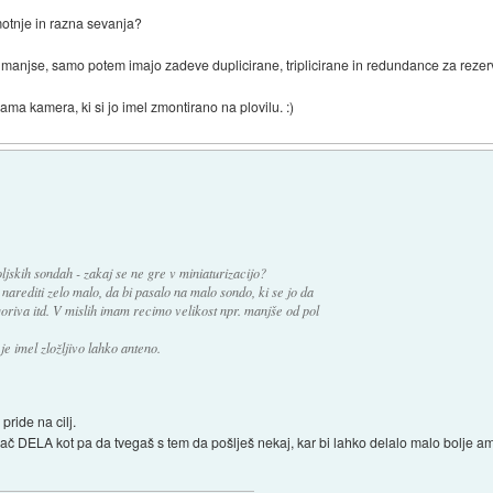
motnje in razna sevanja?
m manjse, samo potem imajo zadeve duplicirane, triplicirane in redundance za rezerv
ama kamera, ki si jo imel zmontirano na plovilu. :)
ljskih sondah - zakaj se ne gre v miniaturizacijo?
arediti zelo malo, da bi pasalo na malo sondo, ki se jo da
 goriva itd. V mislih imam recimo velikost npr. manjše od pol
e imel zložljivo lahko anteno.
 pride na cilj.
 pač DELA kot pa da tvegaš s tem da pošlješ nekaj, kar bi lahko delalo malo bolje