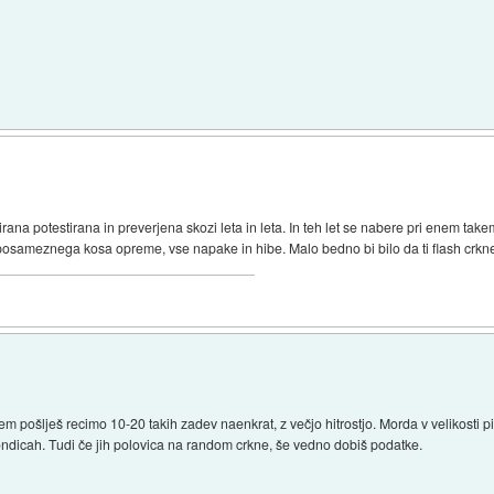
tirana potestirana in preverjena skozi leta in leta. In teh let se nabere pri enem tak
posameznega kosa opreme, vse napake in hibe. Malo bedno bi bilo da ti flash crkne
em pošlješ recimo 10-20 takih zadev naenkrat, z večjo hitrostjo. Morda v velikosti 
sondicah. Tudi če jih polovica na random crkne, še vedno dobiš podatke.