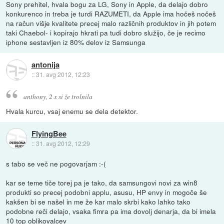
Sony prehitel, hvala bogu za LG, Sony in Apple, da delajo dobro
konkurenco in treba je turdi RAZUMETI, da Apple ima hočeš nočeš
na račun višje kvalitete precej malo različnih produktov in jih potem
taki Chaebol- i kopirajo hkrati pa tudi dobro služijo, če je recimo
iphone sestavljen iz 80% delov iz Samsunga
antonija
::
31. avg 2012, 12:23
anthony, 2 x si že trolnila
Hvala kurcu, vsaj enemu se dela detektor.
FlyingBee
::
31. avg 2012, 12:29
s tabo se več ne pogovarjam :-(
kar se teme tiče torej pa je tako, da samsungovi novi za win8
produkti so precej podobni applu, asusu, HP envy in mogoče še
kakšen bi se našel in me že kar malo skrbi kako lahko tako
podobne reči delajo, vsaka fimra pa ima dovolj denarja, da bi imela
10 top oblikovalcev