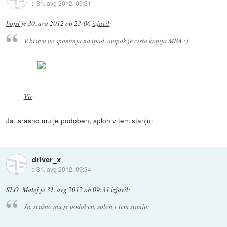
::
31. avg 2012, 09:31
bojsi
je
30. avg 2012 ob 23:06
izjavil
:
V bistvu ne spominja na ipad, ampak je cista kopija MBA :)
Vir
Ja, srašno mu je podoben, sploh v tem stanju:
driver_x
::
31. avg 2012, 09:34
SLO_Matej
je
31. avg 2012 ob 09:31
izjavil
:
Ja, srašno mu je podoben, sploh v tem stanju: