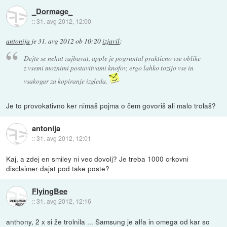
_Dormage_
::
31. avg 2012, 12:00
antonija
je
31. avg 2012 ob 10:20
izjavil
:
Dejte se nehat zajbavat, apple je pogruntal prakticno vse oblike
z vsemi moznimi postavitvami knofov, ergo lahko tozijo vse in
vsakogar za kopiranje izgleda.
Je to provokativno ker nimaš pojma o čem govoriš ali malo trolaš?
antonija
::
31. avg 2012, 12:01
Kaj, a zdej en smiley ni vec dovolj? Je treba 1000 crkovni
disclaimer dajat pod take poste?
FlyingBee
::
31. avg 2012, 12:16
anthony, 2 x si že trolnila ... Samsung je alfa in omega od kar so