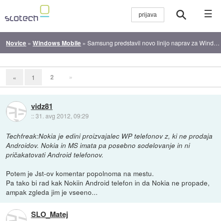
☰
Novice
»
Windows Mobile
»
Samsung predstavil novo linijo naprav za Windows (Phone) 8
2
»
«
1
vidz81
::
31. avg 2012, 09:29
Techfreak:Nokia je edini proizvajalec WP telefonov z, ki ne prodaja
Androidov. Nokia in MS imata pa posebno sodelovanje in ni
pričakatovati Android telefonov.
Potem je Jst-ov komentar popolnoma na mestu.
Pa tako bi rad kak Nokiin Android telefon in da Nokia ne propade,
ampak zgleda jim je vseeno...
SLO_Matej