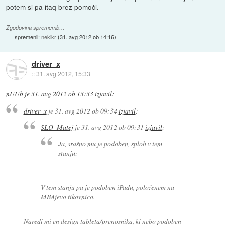
potem si pa itaq brez pomoči.
Zgodovina sprememb…
spremenil:
nekikr
(
31. avg 2012 ob 14:16
)
driver_x
::
31. avg 2012, 15:33
nUUb
je
31. avg 2012 ob 13:33
izjavil
:
driver_x
je
31. avg 2012 ob 09:34
izjavil
:
SLO_Matej
je
31. avg 2012 ob 09:31
izjavil
:
Ja, srašno mu je podoben, sploh v tem
stanju:
V tem stanju pa je podoben iPadu, položenem na
MBAjevo tikovnico.
Naredi mi en design tableta/prenosnika, ki nebo podoben