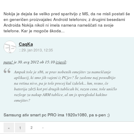
Nokija je dejala še veliko pred sparitvijo z MS, da ne misli postati še
en generičen proizvajalec Android telefonov, z drugimi besedami
Androida Nokija nikoli ni imela namena nameščati na svoje
telefone. Kar je mogoče škoda...
CaqKa
::
29. jan 2013, 12:35
para!
je
30. avg 2012 ob 15:10
izjavil
:
Ampak tole je x86, se prav nobenih omejitev za nameščanje
aplikacij, ki smo jih vajeni iz PCjev? Še zaslone naj posodbijo
na retina nivo, pa je tole precej kul izdelek... hm, resno, če
baterija zdrži kot pri drugih tablicah bi, razen cene, tole uničlo
razloge za nakup ARM tablice, al sm js spregledal kakšno
omejitev?
Samsung ativ smart pc PRO ima 1920x1080, pa s-pen ;)
2
»
«
1