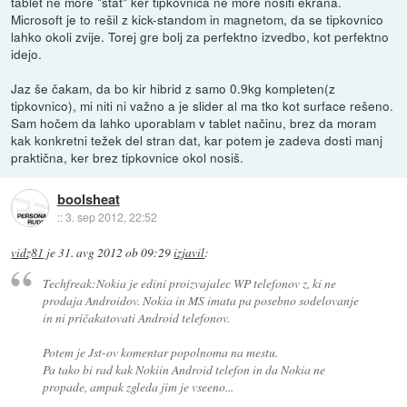
tablet ne more "stat" ker tipkovnica ne more nositi ekrana.
Microsoft je to rešil z kick-standom in magnetom, da se tipkovnico
lahko okoli zvije. Torej gre bolj za perfektno izvedbo, kot perfektno
idejo.
Jaz še čakam, da bo kir hibrid z samo 0.9kg kompleten(z
tipkovnico), mi niti ni važno a je slider al ma tko kot surface rešeno.
Sam hočem da lahko uporablam v tablet načinu, brez da moram
kak konkretni težek del stran dat, kar potem je zadeva dosti manj
praktična, ker brez tipkovnice okol nosiš.
boolsheat
::
3. sep 2012, 22:52
vidz81
je
31. avg 2012 ob 09:29
izjavil
:
Techfreak:Nokia je edini proizvajalec WP telefonov z, ki ne
prodaja Androidov. Nokia in MS imata pa posebno sodelovanje
in ni pričakatovati Android telefonov.
Potem je Jst-ov komentar popolnoma na mestu.
Pa tako bi rad kak Nokiin Android telefon in da Nokia ne
propade, ampak zgleda jim je vseeno...