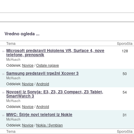
Vredno ogleda ...
Tema
Sporočila
»
Microsoft predstavil Hololens VR, Surface 4, nove
128
telefone, prenosnik
McHusch
Oddelek:
Novice
/
Ostale najave
»
Samsung predstavil trpežni Xcover 3
50
McHusch
Oddelek:
Novice
/
Android
»
Novosti iz Sonyja: E3, Z3, Z3 Compact, Z3 Tablet,
54
SmartWatch 3
McHusch
Oddelek:
Novice
/
Android
»
MWC: Štirje novi telefoni iz Nokie
31
McHusch
Oddelek:
Novice
/
Nokia / Symbian
Tema
Sporočila