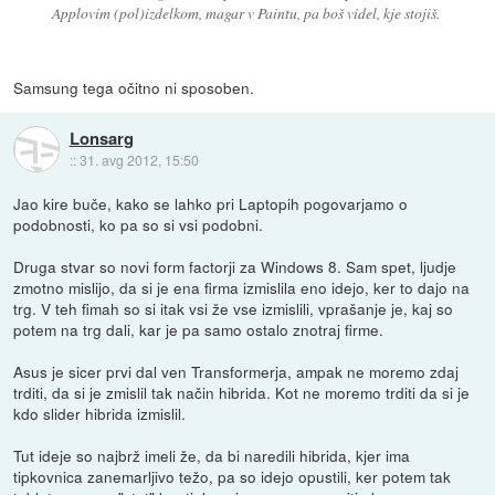
Applovim (pol)izdelkom, magar v Paintu, pa boš videl, kje stojiš.
Samsung tega očitno ni sposoben.
Lonsarg
::
31. avg 2012, 15:50
Jao kire buče, kako se lahko pri Laptopih pogovarjamo o
podobnosti, ko pa so si vsi podobni.
Druga stvar so novi form factorji za Windows 8. Sam spet, ljudje
zmotno mislijo, da si je ena firma izmislila eno idejo, ker to dajo na
trg. V teh fimah so si itak vsi že vse izmislili, vprašanje je, kaj so
potem na trg dali, kar je pa samo ostalo znotraj firme.
Asus je sicer prvi dal ven Transformerja, ampak ne moremo zdaj
trditi, da si je zmislil tak način hibrida. Kot ne moremo trditi da si je
kdo slider hibrida izmislil.
Tut ideje so najbrž imeli že, da bi naredili hibrida, kjer ima
tipkovnica zanemarljivo težo, pa so idejo opustili, ker potem tak