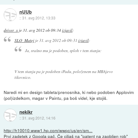
nUUb
::
31. avg 2012, 13:33
driver_x
je
31. avg 2012 ob 09:34
izjavil
:
SLO_Matej
je
31. avg 2012 ob 09:31
izjavil
:
Ja, srašno mu je podoben, sploh v tem stanju:
V tem stanju pa je podoben iPadu, položenem na MBAjevo
tikovnico.
Naredi mi en design tableta/prenosnika, ki nebo podoben Applovim
(pol)izdelkom, magar v Paintu, pa boš videl, kje stojiš.
nekikr
::
31. avg 2012, 14:16
http://h10010.www1.hp.com/wwpc/us/en/sm...
Prvi zadetek z Googla pač. Če ciljaš na "patent na zaobljen rob"