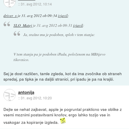
::
31. avg 2012, 10:14
driver_x
je
31. avg 2012 ob 09:34
izjavil
:
SLO_Matej
je
31. avg 2012 ob 09:31
izjavil
:
Ja, srašno mu je podoben, sploh v tem stanju:
V tem stanju pa je podoben iPadu, položenem na MBAjevo
tikovnico.
Sej je dost različen, tamle zgleda, kot da ima zvočnike ob straneh
spredaj, pa tipka je na daljši stranici, pri ipadu je pa na krajši.
antonija
::
31. avg 2012, 10:20
Dejte se nehat zajbavat, apple je pogruntal prakticno vse oblike z
vsemi moznimi postavitvami knofov, ergo lahko tozijo vse in
vsakogar za kopiranje izgleda.