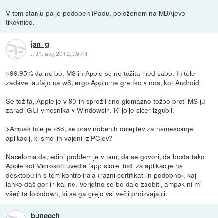
V tem stanju pa je podoben iPadu, položenem na MBAjevo
tikovnico.
jan_g
::
31. avg 2012, 09:44
>99.95% da ne bo, MS in Apple se ne tožita med sabo. In tele
zadeve laufajo na w8, ergo Applu ne gre tko v nos, kot Android.
Se tožita, Apple je v 90-ih sprožil eno glomazno tožbo proti MS-ju
zaradi GUI vmesnika v Windowsih. Ki jo je sicer izgubil.
>Ampak tole je x86, se prav nobenih omejitev za nameščanje
aplikacij, ki smo jih vajeni iz PCjev?
Načeloma da, edini problem je v tem, da se govori, da bosta tako
Apple kot Microsoft uvedla 'app store' tudi za aplikacije na
desktopu in s tem kontrolirala (razni certifikati in podobno), kaj
lahko daš gor in kaj ne. Verjetno se bo dalo zaobiti, ampak ni mi
všeč ta lockdown, ki se ga grejo vsi večji proizvajalci.
buneech