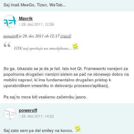
Saj imaš MeeGo, Tizen, WeTab...
Mavrik
::
28. dec 2011, 12:38
poweroff
je
28. dec 2011 ob 12:17
izjavil
:
GTK naj sportajo na smartphone...
So ga. Izkazalo se je da je fail. Isto kot Qt. Frameworki narejeni za
popolnoma drugačen namizni sistem se pač ne obnesejo dobro na
mobilni napravi, ki ima fundamentalno drugačen pristop k
uporabniškem vmesniku in delovanju procesov/aplikacij.
Pa saj to mora biti vsakemu začetniku jasno.
poweroff
::
28. dec 2011, 14:22
Saj zato sem pa dal smiley na koncu.