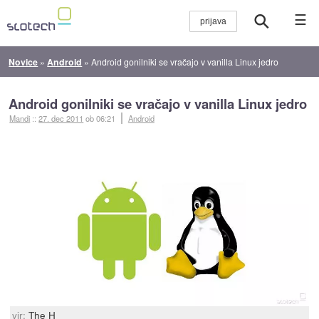
☰
Novice
»
Android
»
Android gonilniki se vračajo v vanilla Linux jedro
Android gonilniki se vračajo v vanilla Linux jedro
Mandi
::
27. dec 2011
ob 06:21
Android
vir:
The H