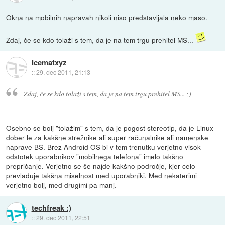
Okna na mobilnih napravah nikoli niso predstavljala neko maso.
Zdaj, če se kdo tolaži s tem, da je na tem trgu prehitel MS...
Icematxyz
::
29. dec 2011, 21:13
Zdaj, če se kdo tolaži s tem, da je na tem trgu prehitel MS... ;)
Osebno se bolj "tolažim" s tem, da je pogost stereotip, da je Linux
dober le za kakšne strežnike ali super računalnike ali namenske
naprave BS. Brez Android OS bi v tem trenutku verjetno visok
odstotek uporabnikov "mobilnega telefona" imelo takšno
prepričanje. Verjetno se še najde kakšno področje, kjer celo
prevladuje takšna miselnost med uporabniki. Med nekaterimi
verjetno bolj, med drugimi pa manj.
techfreak :)
::
29. dec 2011, 22:51