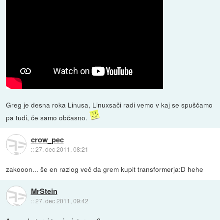
Greg je desna roka Linusa, Linuxsači radi vemo v kaj se spuščamo
pa tudi, če samo občasno.
crow_pec
::
27. dec 2011, 08:21
zakooon... še en razlog več da grem kupit transformerja:D hehe
MrStein
::
27. dec 2011, 09:42