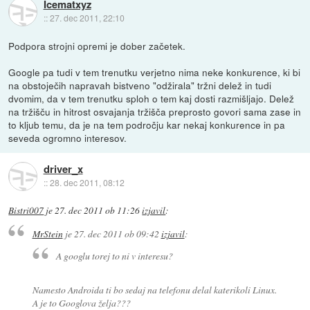
Icematxyz
::
27. dec 2011, 22:10
Podpora strojni opremi je dober začetek.
Google pa tudi v tem trenutku verjetno nima neke konkurence, ki bi
na obstoječih napravah bistveno "odžirala" tržni delež in tudi
dvomim, da v tem trenutku sploh o tem kaj dosti razmišljajo. Delež
na tržišču in hitrost osvajanja tržišča preprosto govori sama zase in
to kljub temu, da je na tem področju kar nekaj konkurence in pa
seveda ogromno interesov.
driver_x
::
28. dec 2011, 08:12
Bistri007
je
27. dec 2011 ob 11:26
izjavil
:
MrStein
je
27. dec 2011 ob 09:42
izjavil
:
A googlu torej to ni v interesu?
Namesto Androida ti bo sedaj na telefonu delal katerikoli Linux.
A je to Googlova želja???