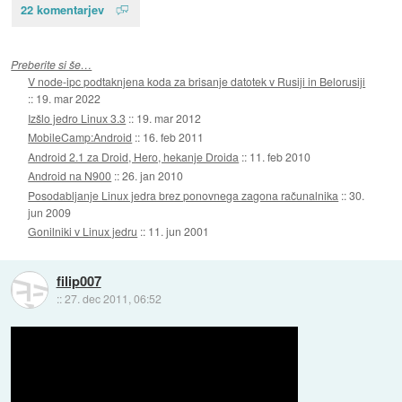
22 komentarjev
Preberite si še…
V node-ipc podtaknjena koda za brisanje datotek v Rusiji in Belorusiji
::
19. mar 2022
Izšlo jedro Linux 3.3
::
19. mar 2012
MobileCamp:Android
::
16. feb 2011
Android 2.1 za Droid, Hero, hekanje Droida
::
11. feb 2010
Android na N900
::
26. jan 2010
Posodabljanje Linux jedra brez ponovnega zagona računalnika
::
30.
jun 2009
Gonilniki v Linux jedru
::
11. jun 2001
filip007
::
27. dec 2011, 06:52