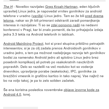
- Novellov razvijalec
Greg Kroah-Hartman
, eden ključnih
The H
upravitelj Linux jedra, je napovedal vrnitev gonilnikov za android
telefone v uradno (
vanilla
) Linux jedro. Tam so že bili
pred dvema
letoma
, nakar so jih bili primorani odstraniti zaradi pomanjkanja
interesa in razvijalcev. Ti so se
zdaj ponovno našli
na nedavni
konferenci v Pragi, kar bi znalo pomeniti, da bo prihajajoča izdaja
jedra 3.3 tekla na Android telefonih in tablicah.
Android Mainlining Project
, kot si pravi skupina približno petnajstih
interesentov, si je za cilj zadala prenos Androidovih gonilnikov v
uradno jedro, s tem pa možnost nadaljnjega razvoja teh gonilnikov
bodisi za namensko Android jedro ali splošno Linux jedro brez
posebnih komplikacij ali potreb po vsakokratnih navzkrižnih
popravkih. Delo so razdelili na več modulov kot so vodenje
dnevnikov, upravljanje porabe (wakelocks), IPC, gonilnike za
brezžični vmesnik in grafično kartico in tako naprej. Vse najbrž ne
bo na voljo takoj, je pa to zelo soliden začetek.
Še ena koristna posledica novembrske
objave izvorne kode za
Android 4.0
, torej.