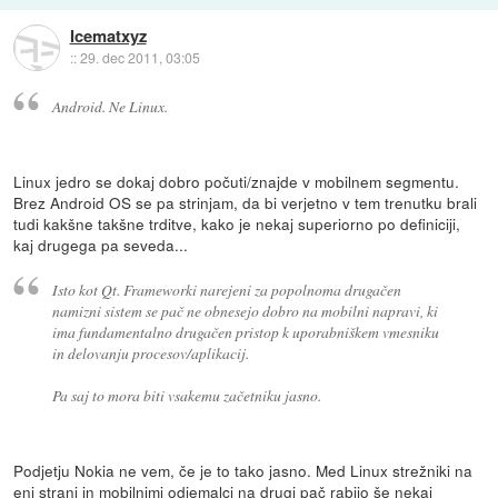
Icematxyz
::
29. dec 2011, 03:05
Android. Ne Linux.
Linux jedro se dokaj dobro počuti/znajde v mobilnem segmentu.
Brez Android OS se pa strinjam, da bi verjetno v tem trenutku brali
tudi kakšne takšne trditve, kako je nekaj superiorno po definiciji,
kaj drugega pa seveda...
Isto kot Qt. Frameworki narejeni za popolnoma drugačen
namizni sistem se pač ne obnesejo dobro na mobilni napravi, ki
ima fundamentalno drugačen pristop k uporabniškem vmesniku
in delovanju procesov/aplikacij.
Pa saj to mora biti vsakemu začetniku jasno.
Podjetju Nokia ne vem, če je to tako jasno. Med Linux strežniki na
eni strani in mobilnimi odjemalci na drugi pač rabijo še nekaj