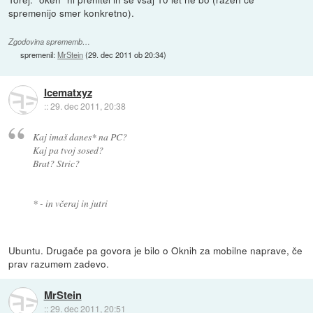
spremenijo smer konkretno).
Zgodovina sprememb…
spremenil:
MrStein
(
29. dec 2011 ob 20:34
)
Icematxyz
::
29. dec 2011, 20:38
Kaj imaš danes* na PC?
Kaj pa tvoj sosed?
Brat? Stric?
* - in včeraj in jutri
Ubuntu. Drugače pa govora je bilo o Oknih za mobilne naprave, če
prav razumem zadevo.
MrStein
::
29. dec 2011, 20:51