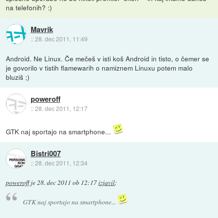
na telefonih? :)
Mavrik
::
28. dec 2011, 11:49
Android. Ne Linux. Če mečeš v isti koš Android in tisto, o čemer se
je govorilo v tistih flamewarih o namiznem Linuxu potem malo
bluziš ;)
poweroff
::
28. dec 2011, 12:17
GTK naj sportajo na smartphone...
Bistri007
::
28. dec 2011, 12:34
poweroff
je
28. dec 2011 ob 12:17
izjavil
:
GTK naj sportajo na smartphone...