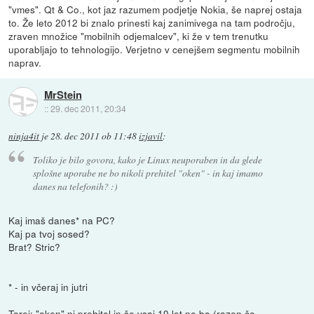
"vmes". Qt & Co., kot jaz razumem podjetje Nokia, še naprej ostaja
to. Že leto 2012 bi znalo prinesti kaj zanimivega na tam področju,
zraven množice "mobilnih odjemalcev", ki že v tem trenutku
uporabljajo to tehnologijo. Verjetno v cenejšem segmentu mobilnih
naprav.
MrStein
::
29. dec 2011, 20:34
ninja4it
je
28. dec 2011 ob 11:48
izjavil
:
Toliko je bilo govora, kako je Linux neuporaben in da glede
splošne uporabe ne bo nikoli prehitel "oken" - in kaj imamo
danes na telefonih? :)
Kaj imaš danes* na PC?
Kaj pa tvoj sosed?
Brat? Stric?
* - in včeraj in jutri
Torej: "oken" ni prehitel in še vsaj 10 let ne bo (razen če