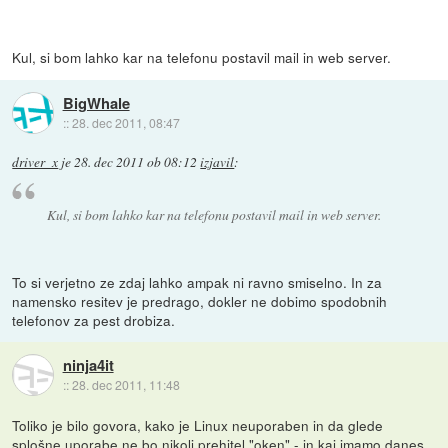
Kul, si bom lahko kar na telefonu postavil mail in web server.
BigWhale
::
28. dec 2011, 08:47
driver_x
je
28. dec 2011 ob 08:12
izjavil
:
Kul, si bom lahko kar na telefonu postavil mail in web server.
To si verjetno ze zdaj lahko ampak ni ravno smiselno. In za
namensko resitev je predrago, dokler ne dobimo spodobnih
telefonov za pest drobiza.
ninja4it
::
28. dec 2011, 11:48
Toliko je bilo govora, kako je Linux neuporaben in da glede
splošne uporabe ne bo nikoli prehitel "oken" - in kaj imamo danes