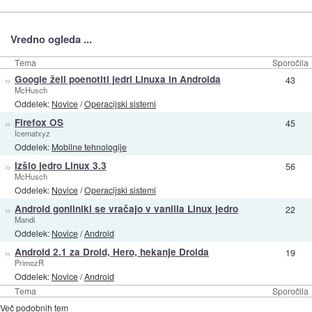
Vredno ogleda ...
Tema
Sporočila
»
Google želi poenotiti jedri Linuxa in Androida
43
McHusch
Oddelek:
Novice
/
Operacijski sistemi
»
Firefox OS
45
Icematxyz
Oddelek:
Mobilne tehnologije
»
Izšlo jedro Linux 3.3
56
McHusch
Oddelek:
Novice
/
Operacijski sistemi
»
Android gonilniki se vračajo v vanilla Linux jedro
22
Mandi
Oddelek:
Novice
/
Android
»
Android 2.1 za Droid, Hero, hekanje Droida
19
PrimozR
Oddelek:
Novice
/
Android
Tema
Sporočila
Več podobnih tem