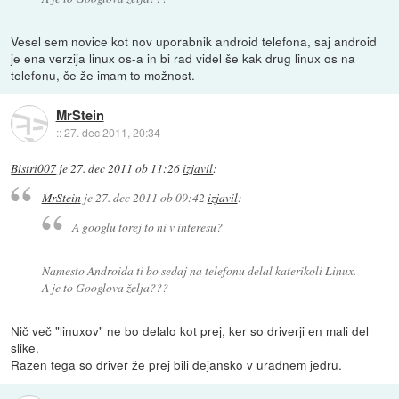
Vesel sem novice kot nov uporabnik android telefona, saj android
je ena verzija linux os-a in bi rad videl še kak drug linux os na
telefonu, če že imam to možnost.
MrStein
::
27. dec 2011, 20:34
Bistri007
je
27. dec 2011 ob 11:26
izjavil
:
MrStein
je
27. dec 2011 ob 09:42
izjavil
:
A googlu torej to ni v interesu?
Namesto Androida ti bo sedaj na telefonu delal katerikoli Linux.
A je to Googlova želja???
Nič več "linuxov" ne bo delalo kot prej, ker so driverji en mali del
slike.
Razen tega so driver že prej bili dejansko v uradnem jedru.