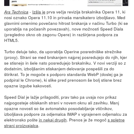
-
Izšla je
prva večja revizija brskalnika Opera 11, ki
Ars Technica
nosi oznako Opera 11.10 in prinaša marsikatero izboljšavo. Med
glavnimi omenimo povečano hitrost brskanja v načinu Turbo (ki se
uporablja na počasnih povezavah), nove možnosti Speed Diala
(pregledno okno ob zagonu Opere) in razširjena podpora za
HTML5.
Turbo deluje tako, da uporablja Operine posredniške strežnike
(proxy). Strani se med brskanjem najprej posredujejo do njih, kjer
se stisnejo in šele nato posredujejo brskalniku. V novi verziji so z
dodatnim, izboljšanim stiskanjem delovanje pospešili za do
štirikrat. To je mogoče s podporo standarda WebP (doslej ga je
podpiral le Chrome), ki slike pred prenosom še bolj stisne brez
opazne izgube kakovosti.
Speed Dial je lažje prilagoditi, prav tako pa uvaja nov prikaz
najpogosteje obiskanih strani v novem oknu ali zavihku. Manj
opazne novosti so še avtomatsko posodabljanje vtičnikov,
izboljšava podpore za odjemalca IMAP v vgrajenem odjemalcu za
elektronsko pošte
in nekaj drugih
. Prenos je že mogoč
s spletne
strani proizvajalca
.