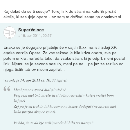
Kaj delaš da se ti sesuje? Torej link do strani na katerih prožiš
akcije, ki sesujejo opero. Jaz sem to doživel samo na dominvrt.si
SuperVeloce
::
16. apr 2011, 00:57
Enako se je dogajalo prijatelju še v cajtih 9.xx, na isti izdaji XP,
enaka verzija Opere. Za vse težave je bila kriva opera, sva pa
potem enkrat naredila tako, da vsako stran, ki je odprl, meni poslal
link. Njemu se je seveda sesulo, meni pa ne... pa jaz za razliko od
njega tistih tab-ov nisem zapiral...
vorantz
je
14. apr 2011 ob 10:34
izjavil
:
Meni pa nov speed dial ni všeč :/
Prej sem mel 5x5 mrežo in si točno razvrstil v kateri vrstici bom
kaj mel
Zej pa je en trak in lahko samo na konec dodajaš (ne morem met
kako prazno okence vmes).
Ve kdo, če se da kje naštimat da bi bilo po starem?