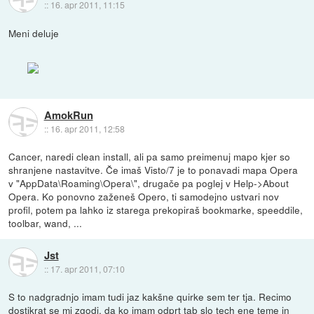
::
16. apr 2011, 11:15
Meni deluje
AmokRun
::
16. apr 2011, 12:58
Cancer, naredi clean install, ali pa samo preimenuj mapo kjer so
shranjene nastavitve. Če imaš Visto/7 je to ponavadi mapa Opera
v "AppData\Roaming\Opera\", drugače pa poglej v Help->About
Opera. Ko ponovno zaženeš Opero, ti samodejno ustvari nov
profil, potem pa lahko iz starega prekopiraš bookmarke, speeddile,
toolbar, wand, ...
Jst
::
17. apr 2011, 07:10
S to nadgradnjo imam tudi jaz kakšne quirke sem ter tja. Recimo
dostikrat se mi zgodi, da ko imam odprt tab slo tech ene teme in