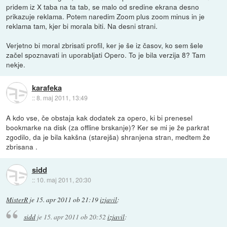
pridem iz X taba na ta tab, se malo od sredine ekrana desno
prikazuje reklama. Potem naredim Zoom plus zoom minus in je
reklama tam, kjer bi morala biti. Na desni strani.
Verjetno bi moral zbrisati profil, ker je še iz časov, ko sem šele
začel spoznavati in uporabljati Opero. To je bila verzija 8? Tam
nekje.
karafeka
::
8. maj 2011, 13:49
A kdo vse, če obstaja kak dodatek za opero, ki bi prenesel
bookmarke na disk (za offline brskanje)? Ker se mi je že parkrat
zgodilo, da je bila kakšna (starejša) shranjena stran, medtem že
zbrisana .
sidd
::
10. maj 2011, 20:30
MisterR
je
15. apr 2011 ob 21:19
izjavil
:
sidd
je
15. apr 2011 ob 20:52
izjavil
: