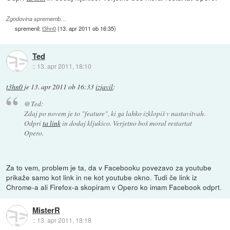
Zgodovina sprememb…
spremenil:
t3hn0
(
13. apr 2011 ob 16:35
)
Ted
::
13. apr 2011, 18:10
t3hn0
je
13. apr 2011 ob 16:33
izjavil
:
@Ted:
Zdaj po novem je to "feature", ki ga lahko izklopiš v nastavitvah.
Odpri
ta link
in dodaj kljukico. Verjetno boš moral restartat
Opero.
Za to vem, problem je ta, da v Facebooku povezavo za youtube
prikaže samo kot link in ne kot youtube okno. Tudi če link iz
Chrome-a ali Firefox-a skopiram v Opero ko imam Facebook odprt.
MisterR
::
13. apr 2011, 18:18