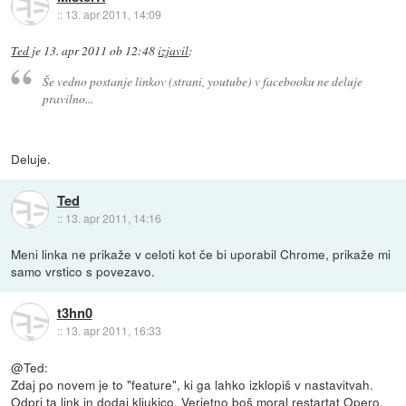
::
13. apr 2011, 14:09
Ted
je
13. apr 2011 ob 12:48
izjavil
:
Še vedno postanje linkov (strani, youtube) v facebooku ne deluje
pravilno...
Deluje.
Ted
::
13. apr 2011, 14:16
Meni linka ne prikaže v celoti kot če bi uporabil Chrome, prikaže mi
samo vrstico s povezavo.
t3hn0
::
13. apr 2011, 16:33
@Ted:
Zdaj po novem je to "feature", ki ga lahko izklopiš v nastavitvah.
Odpri
ta link
in dodaj kljukico. Verjetno boš moral restartat Opero.