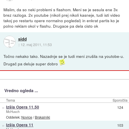
Mislim, da so neki problemi s flashom. Meni se je sesula ene 3x
brez razloga. 2x youtube (nikoli prej nikoli kasneje, tudi isti video
takoj po restartu opere normalno pogledal) in enkrat partis ko je
polno reklam okol v flashu. Drugace pa dela cisto ok
sidd
::
12. maj 2011, 11:53
Točno nekako tako. Nazadnje se je tudi meni zrušila na youtobe-u.
Drugač pa deluje super dobro
Vredno ogleda ...
Tema
Sporočila
»
Izšla Opera 11.50
124
McHusch
Oddelek:
Novice
/
Brskalniki
»
Izšla Opera 11
103