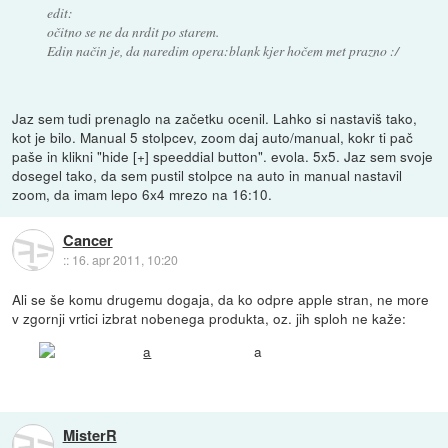
edit:
očitno se ne da nrdit po starem.
Edin način je, da naredim opera:blank kjer hočem met prazno :/
Jaz sem tudi prenaglo na začetku ocenil. Lahko si nastaviš tako,
kot je bilo. Manual 5 stolpcev, zoom daj auto/manual, kokr ti pač
paše in klikni "hide [+] speeddial button". evola. 5x5. Jaz sem svoje
dosegel tako, da sem pustil stolpce na auto in manual nastavil
zoom, da imam lepo 6x4 mrezo na 16:10.
Cancer
::
16. apr 2011, 10:20
Ali se še komu drugemu dogaja, da ko odpre apple stran, ne more
v zgornji vrtici izbrat nobenega produkta, oz. jih sploh ne kaže:
a
MisterR