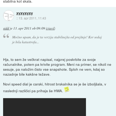
stabilna kot skala.
xyxyxyxy
::
13. apr 2011, 11:43
sidd
je
13. apr 2011 ob 09:09
izjavil
:
Močno upam, da je ta verzija stabilnejša od prejšnje! Ker sedaj
je bila katastrofa...
Hja, to sem že večkrat napisal, najprej poskrbite za svoje
računalnike, potem pa krivite program. Meni na primer, se nikoli ne
sesuje, pa naložim čisto vse snapshote. Sploh ne vem, kdaj so
nazadnje bile kakšne težave.
Novi speed dial je carski, hitrost brskalnika se je še izboljšala, v
naslednji različici pa prihaja še HWA.