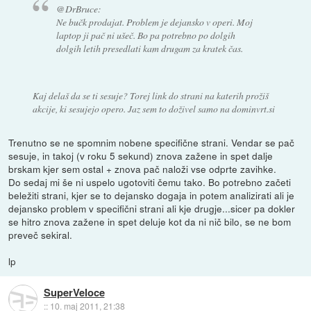
@DrBruce:
Ne bučk prodajat. Problem je dejansko v operi. Moj
laptop ji pač ni ušeč. Bo pa potrebno po dolgih
dolgih letih presedlati kam drugam za kratek čas.
Kaj delaš da se ti sesuje? Torej link do strani na katerih prožiš
akcije, ki sesujejo opero. Jaz sem to doživel samo na dominvrt.si
Trenutno se ne spomnim nobene specifične strani. Vendar se pač
sesuje, in takoj (v roku 5 sekund) znova zažene in spet dalje
brskam kjer sem ostal + znova pač naloži vse odprte zavihke.
Do sedaj mi še ni uspelo ugotoviti čemu tako. Bo potrebno začeti
beležiti strani, kjer se to dejansko dogaja in potem analizirati ali je
dejansko problem v specifični strani ali kje drugje...sicer pa dokler
se hitro znova zažene in spet deluje kot da ni nič bilo, se ne bom
preveč sekiral.
lp
SuperVeloce
::
10. maj 2011, 21:38