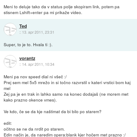
Meni to deluje tako da v status polje skopiram link, potem pa
stisnem Lshift+enter pa mi prikaže video.
Ted
::
13. apr 2011, 23:31
Super, to je to. Hvala ti :).
vorantz
::
14. apr 2011, 10:34
Meni pa nov speed dial ni všeč :/
Prej sem mel 5x5 mrežo in si točno razvrstil v kateri vrstici bom kaj
mel
Zej pa je en trak in lahko samo na konec dodajaš (ne morem met
kako prazno okence vmes).
Ve kdo, če se da kje naštimat da bi bilo po starem?
edit:
očitno se ne da nrdit po starem.
Edin način je, da naredim opera:blank kjer hočem met prazno :/