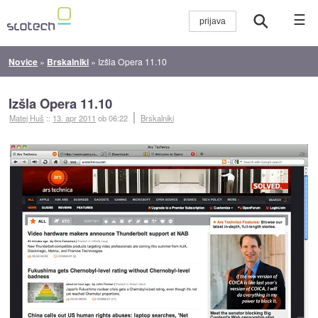
☰
Novice
»
Brskalniki
»
Izšla Opera 11.10
Izšla Opera 11.10
Matej Huš
::
13. apr 2011
ob 06:22
Brskalniki