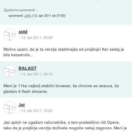
Zgodovina sprememb…
spremenil:
Jaffa
(
13. apr 2011 ob 07:50
)
sidd
::
13. apr 2011, 09:09
Močno upam, da je ta verzija stabilnejša od prejšnje! Ker sedaj je
bila katastrofa...
BALAST
::
13. apr 2011, 09:16
Meni je 11ka najbolj stabilni browser, še chrome se sesuva, če
gledam 4 flash streame.
Jst
::
13. apr 2011, 10:24
Jaz sploh ne ugašam računalnika, s tem posledično niti Opere,
tako da je prejšnja verzija doživela mogoče nekaj zagonov. Meni je