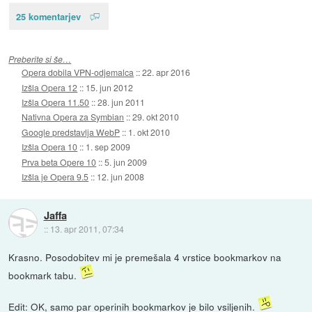
25 komentarjev
Preberite si še…
Opera dobila VPN-odjemalca
::
22. apr 2016
Izšla Opera 12
::
15. jun 2012
Izšla Opera 11.50
::
28. jun 2011
Nativna Opera za Symbian
::
29. okt 2010
Google predstavlja WebP
::
1. okt 2010
Izšla Opera 10
::
1. sep 2009
Prva beta Opere 10
::
5. jun 2009
Izšla je Opera 9.5
::
12. jun 2008
Jaffa
::
13. apr 2011, 07:34
Krasno. Posodobitev mi je premešala 4 vrstice bookmarkov na
bookmark tabu.
Edit: OK, samo par operinih bookmarkov je bilo vsiljenih.