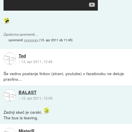
Zgodovina sprememb…
spremenil:
xyxyxyxy
(
13. apr 2011 ob 11:45
)
Ted
::
13. apr 2011, 12:48
Še vedno postanje linkov (strani, youtube) v facebooku ne deluje
pravilno...
BALAST
::
13. apr 2011, 13:08
Zadnji skeč je carski.
The bus is leaving.
MisterR