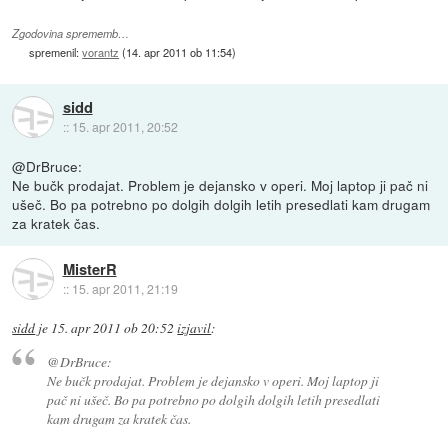
Zgodovina sprememb…
spremenil:
vorantz
(
14. apr 2011 ob 11:54
)
sidd
::
15. apr 2011, 20:52
@DrBruce:
Ne bučk prodajat. Problem je dejansko v operi. Moj laptop ji pač ni
ušeč. Bo pa potrebno po dolgih dolgih letih presedlati kam drugam
za kratek čas.
MisterR
::
15. apr 2011, 21:19
sidd
je
15. apr 2011 ob 20:52
izjavil
:
@DrBruce:
Ne bučk prodajat. Problem je dejansko v operi. Moj laptop ji
pač ni ušeč. Bo pa potrebno po dolgih dolgih letih presedlati
kam drugam za kratek čas.