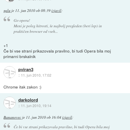
galu
je
11. jun 2010 ob 08:39
izjavil
:
Go opera!
Meni je poleg hitrosti, še najbolj pregleden (beri lep) in
praktičen browser od vseh...
+1
Če bi vse strani prikazovala pravilno, bi tudi Opera bila moj
primarni brskalnik
pviran3
::
11. jun 2010, 17:02
Chrome itak zakon :)
darkolord
::
11. jun 2010, 19:14
Bananovec
je
11. jun 2010 ob 16:04
izjavil
:
Če bi vse strani prikazovala pravilno, bi tudi Opera bila moj