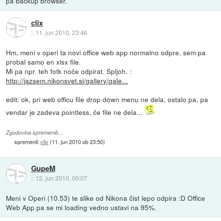
pa backup browser.
clix
::
11. jun 2010, 23:46
Hm, meni v operi ta novi office web app normalno odpre, sem pa
probal samo en xlsx file.
Mi pa npr. teh fotk noče odpirat. Spljoh. :
http://jazsem.nikonsvet.si/gallery/gale...
edit: ok, pri web officu file drop down menu ne dela, ostalo pa, pa
vendar je zadeva pointless, če file ne dela...
Zgodovina sprememb…
spremenil:
clix
(
11. jun 2010 ob 23:50
)
GupeM
::
12. jun 2010, 00:07
Meni v Operi (10.53) te slike od Nikona čist lepo odpira :D Office
Web App pa se mi loading vedno ustavi na 95%.