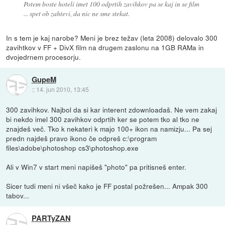
Potem boste hoteli imet 100 odprtih zavihkov pa se kaj in se film
... spet ob zahtevi, da nic ne sme stekat.
In s tem je kaj narobe? Meni je brez težav (leta 2008) delovalo 300
zavihtkov v FF + DivX film na drugem zaslonu na 1GB RAMa in
dvojedrnem procesorju.
GupeM
::
14. jun 2010, 13:45
300 zavihkov. Najbol da si kar interent zdownloadaš. Ne vem zakaj
bi nekdo imel 300 zavihkov odprtih ker se potem tko al tko ne
znajdeš več. Tko k nekateri k majo 100+ ikon na namizju... Pa sej
predn najdeš pravo ikono če odpreš c:\program
files\adobe\photoshop cs3\photoshop.exe
Ali v Win7 v start meni napišeš "photo" pa pritisneš enter.
Sicer tudi meni ni všeč kako je FF postal požrešen... Ampak 300
tabov...
PARTyZAN