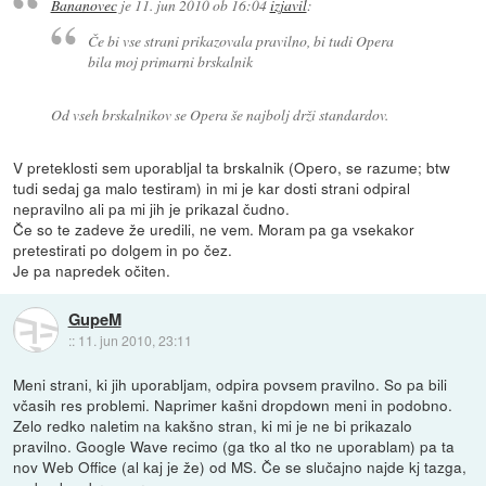
Bananovec
je
11. jun 2010 ob 16:04
izjavil
:
Če bi vse strani prikazovala pravilno, bi tudi Opera
bila moj primarni brskalnik
Od vseh brskalnikov se Opera še najbolj drži standardov.
V preteklosti sem uporabljal ta brskalnik (Opero, se razume; btw
tudi sedaj ga malo testiram) in mi je kar dosti strani odpiral
nepravilno ali pa mi jih je prikazal čudno.
Če so te zadeve že uredili, ne vem. Moram pa ga vsekakor
pretestirati po dolgem in po čez.
Je pa napredek očiten.
GupeM
::
11. jun 2010, 23:11
Meni strani, ki jih uporabljam, odpira povsem pravilno. So pa bili
včasih res problemi. Naprimer kašni dropdown meni in podobno.
Zelo redko naletim na kakšno stran, ki mi je ne bi prikazalo
pravilno. Google Wave recimo (ga tko al tko ne uporablam) pa ta
nov Web Office (al kaj je že) od MS. Če se slučajno najde kj tazga,