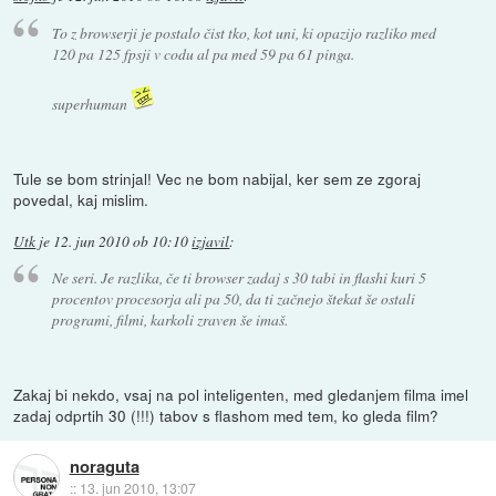
To z browserji je postalo čist tko, kot uni, ki opazijo razliko med
120 pa 125 fpsji v codu al pa med 59 pa 61 pinga.
superhuman
Tule se bom strinjal! Vec ne bom nabijal, ker sem ze zgoraj
povedal, kaj mislim.
Utk
je
12. jun 2010 ob 10:10
izjavil
:
Ne seri. Je razlika, če ti browser zadaj s 30 tabi in flashi kuri 5
procentov procesorja ali pa 50, da ti začnejo štekat še ostali
programi, filmi, karkoli zraven še imaš.
Zakaj bi nekdo, vsaj na pol inteligenten, med gledanjem filma imel
zadaj odprtih 30 (!!!) tabov s flashom med tem, ko gleda film?
noraguta
::
13. jun 2010, 13:07