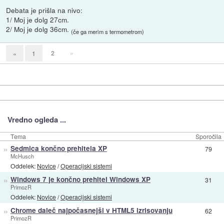
Debata je prišla na nivo:
1/ Moj je dolg 27cm.
2/ Moj je dolg 36cm.
(če ga merim s termometrom)
2
»
«
1
Vredno ogleda ...
Tema
Sporočila
»
Sedmica končno prehitela XP
79
McHusch
Oddelek:
Novice
/
Operacijski sistemi
»
Windows 7 je končno prehitel Windows XP
31
PrimozR
Oddelek:
Novice
/
Operacijski sistemi
»
Chrome daleč najpočasnejši v HTML5 izrisovanju
62
PrimozR