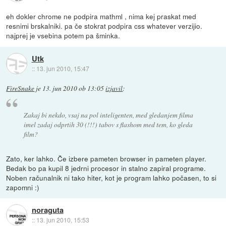
eh dokler chrome ne podpira mathml , nima kej praskat med
resnimi brskalniki. pa če stokrat podpira css whatever verzijio.
najprej je vsebina potem pa šminka.
Utk
::
13. jun 2010, 15:47
FireSnake
je
13. jun 2010 ob 13:05
izjavil
:
Zakaj bi nekdo, vsaj na pol inteligenten, med gledanjem filma
imel zadaj odprtih 30 (!!!) tabov s flashom med tem, ko gleda
film?
Zato, ker lahko. Če izbere pameten browser in pameten player.
Bedak bo pa kupil 8 jedrni procesor in stalno zapiral programe.
Noben računalnik ni tako hiter, kot je program lahko počasen, to si
zapomni :)
noraguta
::
13. jun 2010, 15:53