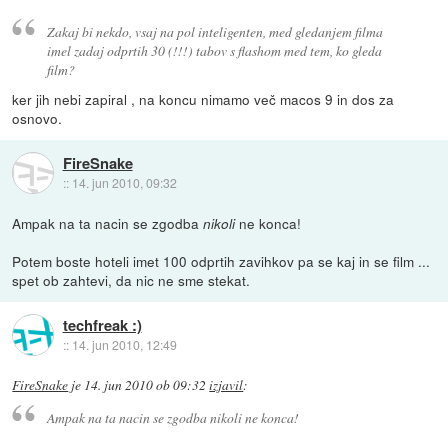
Zakaj bi nekdo, vsaj na pol inteligenten, med gledanjem filma
imel zadaj odprtih 30 (!!!) tabov s flashom med tem, ko gleda
film?
ker jih nebi zapiral , na koncu nimamo več macos 9 in dos za
osnovo.
FireSnake
::
14. jun 2010, 09:32
Ampak na ta nacin se zgodba
ne konca!
nikoli
Potem boste hoteli imet 100 odprtih zavihkov pa se kaj in se film ...
spet ob zahtevi, da nic ne sme stekat.
techfreak :)
::
14. jun 2010, 12:49
FireSnake
je
14. jun 2010 ob 09:32
izjavil
:
Ampak na ta nacin se zgodba
nikoli
ne konca!