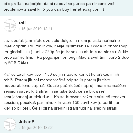
bilo pa itak najboljše, da si nabavimo punce pa nimamo več
problemov z zavihki. > you can buy her at ebay.com :)
roli
::
15. jun 2010, 13:41
Jaz uporabljam firefox že zelo dolgo. In meni je čisto normalno
imeti odprtih 150 zavihkov, nekje minimiran še Xcode in photoshop
ter gledati film ( tudi v 720p če je treba). In ob tem ne šteka nič. Ne
browser ne film... Pa poganjam en bogi iMac z švohtnim core 2 duo
in 2GB RAMa.
Kar se zavihkov tiče - 150 se jih nabere komot ko brskaš in jih
rabiš. Potem jih cel mesec vlečeš odprte in potem jih tiste
neuporabljene zapreš. Ostale pač vlečeš naprej. Imam nameščen
session saver, ki ti shrani vse tabe tudi, če se browser
sesuje/zmanjka elektrike... Ko se browser zažene stisneš recover
session, počakaš par minutk in vseh 150 zavihkov je odrtih tam
kjer so bli prej. Če si bil na sredini strani tudi na sredini strani.
JohanP
::
15. jun 2010, 13:52