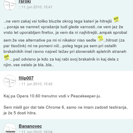
rsroki
::
11. jun 2010, 15:41
..ne vem zakaj vsi toliko bluzite okrog tega kateri je hitrejši
...poraja se namreč vprašanje tudi glede varnosti..ne vem jaz že
vrsto let uporabljam firefox, ja vem da ni najhitrejši..ampak sprobal
sem že vse alternative pa mi ni nikakor niso sedle
..hitrost (za
par tisočink) mi ne pomeni nič...poleg tega pa sem pri ostalih
brskalnikih imel ravno največ težav pri slovenskih spletnih straneh
...pač odvisno je kdo za kaj rabi svoj brskalnik in kaj dela z
njim..vse ostalo je bla..bla..
filip007
::
11. jun 2010, 15:42
Kaj pa Opera 10.60 trenutno vodi v Peacekeeper-ju.
Sem mislil gor dat tale Chrome 6, samo ne imam zadosti testiranja,
je že 5 dosti hitra.
Bananovec
::
11. jun 2010, 16:04