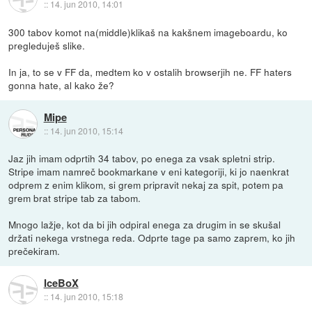
::
14. jun 2010, 14:01
300 tabov komot na(middle)klikaš na kakšnem imageboardu, ko
pregleduješ slike.
In ja, to se v FF da, medtem ko v ostalih browserjih ne. FF haters
gonna hate, al kako že?
Mipe
::
14. jun 2010, 15:14
Jaz jih imam odprtih 34 tabov, po enega za vsak spletni strip.
Stripe imam namreč bookmarkane v eni kategoriji, ki jo naenkrat
odprem z enim klikom, si grem pripravit nekaj za spit, potem pa
grem brat stripe tab za tabom.
Mnogo lažje, kot da bi jih odpiral enega za drugim in se skušal
držati nekega vrstnega reda. Odprte tage pa samo zaprem, ko jih
prečekiram.
IceBoX
::
14. jun 2010, 15:18