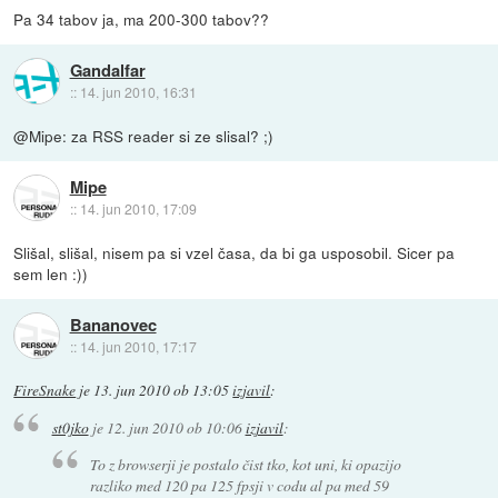
Pa 34 tabov ja, ma 200-300 tabov??
Gandalfar
::
14. jun 2010, 16:31
@Mipe: za RSS reader si ze slisal? ;)
Mipe
::
14. jun 2010, 17:09
Slišal, slišal, nisem pa si vzel časa, da bi ga usposobil. Sicer pa
sem len :))
Bananovec
::
14. jun 2010, 17:17
FireSnake
je
13. jun 2010 ob 13:05
izjavil
:
st0jko
je
12. jun 2010 ob 10:06
izjavil
:
To z browserji je postalo čist tko, kot uni, ki opazijo
razliko med 120 pa 125 fpsji v codu al pa med 59