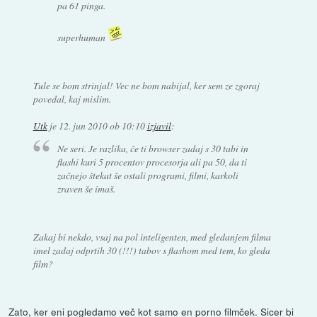
pa 61 pinga.
superhuman
Tule se bom strinjal! Vec ne bom nabijal, ker sem ze zgoraj
povedal, kaj mislim.
Utk
je
12. jun 2010 ob 10:10
izjavil
:
Ne seri. Je razlika, če ti browser zadaj s 30 tabi in
flashi kuri 5 procentov procesorja ali pa 50, da ti
začnejo štekat še ostali programi, filmi, karkoli
zraven še imaš.
Zakaj bi nekdo, vsaj na pol inteligenten, med gledanjem filma
imel zadaj odprtih 30 (!!!) tabov s flashom med tem, ko gleda
film?
Zato, ker eni pogledamo več kot samo en porno filmček. Sicer bi