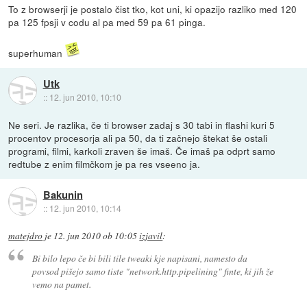
To z browserji je postalo čist tko, kot uni, ki opazijo razliko med 120
pa 125 fpsji v codu al pa med 59 pa 61 pinga.
superhuman
Utk
::
12. jun 2010, 10:10
Ne seri. Je razlika, če ti browser zadaj s 30 tabi in flashi kuri 5
procentov procesorja ali pa 50, da ti začnejo štekat še ostali
programi, filmi, karkoli zraven še imaš. Če imaš pa odprt samo
redtube z enim filmčkom je pa res vseeno ja.
Bakunin
::
12. jun 2010, 10:14
matejdro
je
12. jun 2010 ob 10:05
izjavil
:
Bi bilo lepo če bi bili tile tweaki kje napisani, namesto da
povsod pišejo samo tiste "network.http.pipelining" finte, ki jih že
vemo na pamet.