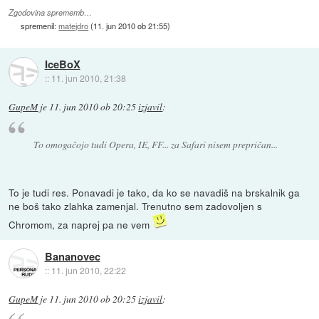
Zgodovina sprememb…
spremenil:
matejdro
(
11. jun 2010 ob 21:55
)
IceBoX
::
11. jun 2010, 21:38
GupeM
je
11. jun 2010 ob 20:25
izjavil
:
To omogačojo tudi Opera, IE, FF... za Safari nisem prepričan...
To je tudi res. Ponavadi je tako, da ko se navadiš na brskalnik ga
ne boš tako zlahka zamenjal. Trenutno sem zadovoljen s
Chromom, za naprej pa ne vem
Bananovec
::
11. jun 2010, 22:22
GupeM
je
11. jun 2010 ob 20:25
izjavil
: