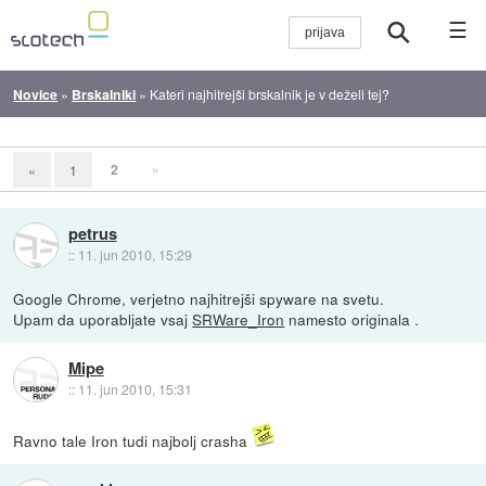
☰
Novice
»
Brskalniki
»
Kateri najhitrejši brskalnik je v deželi tej?
2
»
«
1
petrus
::
11. jun 2010, 15:29
Google Chrome, verjetno najhitrejši spyware na svetu.
Upam da uporabljate vsaj
SRWare_Iron
namesto originala .
Mipe
::
11. jun 2010, 15:31
Ravno tale Iron tudi najbolj crasha