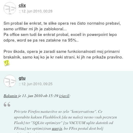
clix
::
12. jun 2010, 00:28
Sm probal še enkrat, te slike opera res čisto normalno prebavi,
samo urlfilter mi jih je zablokoral...
Pa office sem tudi še enkrat probal, excell in powerpoint lepo
odpre, word se pa res zatakne na 95%..
Prov škoda, opera je zaradi same funkcionalnosti moj primarni
brskalnik, samo kaj ko je kr neki strani, ki jih ne prikaže pravilno.
gtu
::
12. jun 2010, 09:25
Bakunin
je
11. jun 2010 ob 15:19
izjavil
:
Privzete Firefox nastavitve so zelo "konzervativne". Ce
uporabite kaksen Flashblock [da ne nalozi ravno vsah pozrezen
Flash] ter "SQLite optimizer" [za VACUUM sqlite datotek od
FFoxa] ter optimiziran
user.js
, bo FFox postal dost bolj