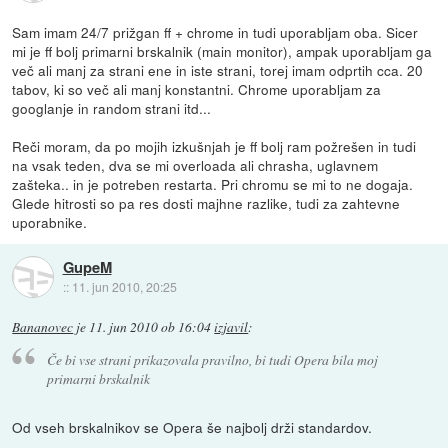
Sam imam 24/7 prižgan ff + chrome in tudi uporabljam oba. Sicer
mi je ff bolj primarni brskalnik (main monitor), ampak uporabljam ga
več ali manj za strani ene in iste strani, torej imam odprtih cca. 20
tabov, ki so več ali manj konstantni. Chrome uporabljam za
googlanje in random strani itd...
Reči moram, da po mojih izkušnjah je ff bolj ram požrešen in tudi
na vsak teden, dva se mi overloada ali chrasha, uglavnem
zašteka.. in je potreben restarta. Pri chromu se mi to ne dogaja.
Glede hitrosti so pa res dosti majhne razlike, tudi za zahtevne
uporabnike.
GupeM
::
11. jun 2010, 20:25
Bananovec
je
11. jun 2010 ob 16:04
izjavil
:
Če bi vse strani prikazovala pravilno, bi tudi Opera bila moj
primarni brskalnik
Od vseh brskalnikov se Opera še najbolj drži standardov.