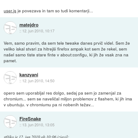
user.js
je povezava in tam so tudi komentarji...
matejdro
::
12. jun 2010, 10:17
Vem, samo pravim, da sem tele tweake danes prvič videl. Sem že
veliko iskal stvari za hitrejši firefox ampak kot sem že rekel, sem
našel samo tiste stare finte v about:configu, ki jih že vsak zna na
pamet.
kanzyani
::
12. jun 2010, 14:50
opero sem uporabljal res dolgo, sedaj pa sem jo zamenjal za
chromium... sem se naveličal miljon problemov z flashem, ki jih ima
v ubuntuju. v chromiumu pa ni nobenih težav...
FireSnake
::
13. jun 2010, 13:05
st0jko
je
12. jun 2010 ob 10:06
izjavil
: