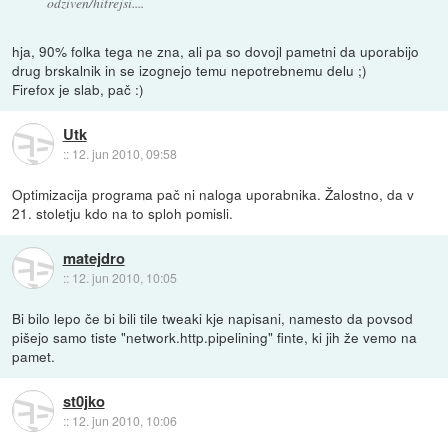
odziven/hitrejsi....
hja, 90% folka tega ne zna, ali pa so dovojl pametni da uporabijo
drug brskalnik in se izognejo temu nepotrebnemu delu ;)
Firefox je slab, pač :)
Utk
::
12. jun 2010, 09:58
Optimizacija programa pač ni naloga uporabnika. Žalostno, da v
21. stoletju kdo na to sploh pomisli.
matejdro
::
12. jun 2010, 10:05
Bi bilo lepo če bi bili tile tweaki kje napisani, namesto da povsod
pišejo samo tiste "network.http.pipelining" finte, ki jih že vemo na
pamet.
st0jko
::
12. jun 2010, 10:06