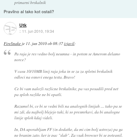
primarni brskalnik
Pravilno al tako kot ostali?
Utk
::
11. jun 2010, 19:34
FireSnake
je
11. jun 2010 ob 08:37
izjavil
:
Pa raja je res vedno bolj neumna - in potem se Amerom delamo
norce?
V casu 10/10MB linij raja joka in se za za spletni brskalnik
odloci na osnovi enega testa. Bravo!
Ce bi vam nalozli razlicne brskalnike, pa vas posadili pred net
pa sploh razlike ne bi opatli.
Razumel bi, ce bi se vedni bili na analognih linijah .... tako pa se
mi zdi, da najbolj blejejo taki, ki so presmrkavi, da bi analogne
linije sploh kdaj videli.
In, DA uporabljam FF (in dodatke, da mi cim bolj ustreza) pa ga
ne branim zato, ker je pac "slab". Za vsak browser bi se potegnil.