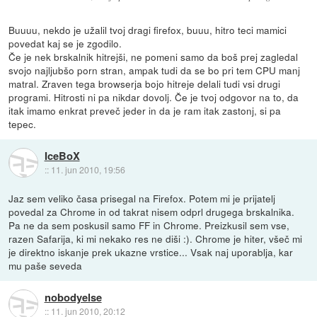
Buuuu, nekdo je užalil tvoj dragi firefox, buuu, hitro teci mamici
povedat kaj se je zgodilo.
Če je nek brskalnik hitrejši, ne pomeni samo da boš prej zagledal
svojo najljubšo porn stran, ampak tudi da se bo pri tem CPU manj
matral. Zraven tega browserja bojo hitreje delali tudi vsi drugi
programi. Hitrosti ni pa nikdar dovolj. Če je tvoj odgovor na to, da
itak imamo enkrat preveč jeder in da je ram itak zastonj, si pa
tepec.
IceBoX
::
11. jun 2010, 19:56
Jaz sem veliko časa prisegal na Firefox. Potem mi je prijatelj
povedal za Chrome in od takrat nisem odprl drugega brskalnika.
Pa ne da sem poskusil samo FF in Chrome. Preizkusil sem vse,
razen Safarija, ki mi nekako res ne diši :). Chrome je hiter, všeč mi
je direktno iskanje prek ukazne vrstice... Vsak naj uporablja, kar
mu paše seveda
nobodyelse
::
11. jun 2010, 20:12