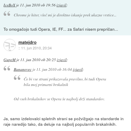
IceBoX
je
11. jun 2010 ob 19:56
izjavil
:
Chrome je hiter, všeč mi je direktno iskanje prek ukazne vrstice...
To omogačojo tudi Opera, IE, FF... za Safari nisem prepričan...
matejdro
::
11. jun 2010, 20:34
GupeM
je
11. jun 2010 ob 20:25
izjavil
:
Bananovec
je
11. jun 2010 ob 16:04
izjavil
:
Če bi vse strani prikazovala pravilno, bi tudi Opera
bila moj primarni brskalnik
Od vseh brskalnikov se Opera še najbolj drži standardov.
Ja, samo izdelovalci spletnih strani se požvižgajo na standarde in
raje naredijo tako, da deluje na najbolj popularnih brskalnikih.