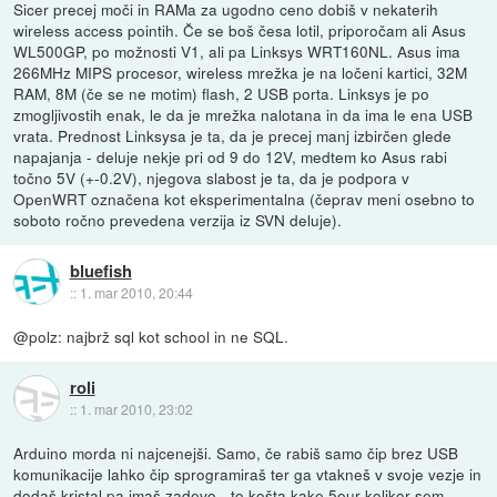
Sicer precej moči in RAMa za ugodno ceno dobiš v nekaterih
wireless access pointih. Če se boš česa lotil, priporočam ali Asus
WL500GP, po možnosti V1, ali pa Linksys WRT160NL. Asus ima
266MHz MIPS procesor, wireless mrežka je na ločeni kartici, 32M
RAM, 8M (če se ne motim) flash, 2 USB porta. Linksys je po
zmogljivostih enak, le da je mrežka nalotana in da ima le ena USB
vrata. Prednost Linksysa je ta, da je precej manj izbirčen glede
napajanja - deluje nekje pri od 9 do 12V, medtem ko Asus rabi
točno 5V (+-0.2V), njegova slabost je ta, da je podpora v
OpenWRT označena kot eksperimentalna (čeprav meni osebno to
soboto ročno prevedena verzija iz SVN deluje).
bluefish
::
1. mar 2010, 20:44
@polz: najbrž sql kot school in ne SQL.
roli
::
1. mar 2010, 23:02
Arduino morda ni najcenejši. Samo, če rabiš samo čip brez USB
komunikacije lahko čip sprogramiraš ter ga vtakneš v svoje vezje in
dodaš kristal pa imaš zadevo - to košta kake 5eur kolikor sem