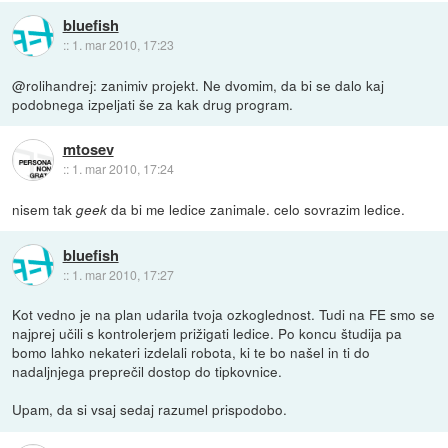
bluefish
::
1. mar 2010, 17:23
@rolihandrej: zanimiv projekt. Ne dvomim, da bi se dalo kaj
podobnega izpeljati še za kak drug program.
mtosev
::
1. mar 2010, 17:24
nisem tak
da bi me ledice zanimale. celo sovrazim ledice.
geek
bluefish
::
1. mar 2010, 17:27
Kot vedno je na plan udarila tvoja ozkoglednost. Tudi na FE smo se
najprej učili s kontrolerjem prižigati ledice. Po koncu študija pa
bomo lahko nekateri izdelali robota, ki te bo našel in ti do
nadaljnjega preprečil dostop do tipkovnice.
Upam, da si vsaj sedaj razumel prispodobo.