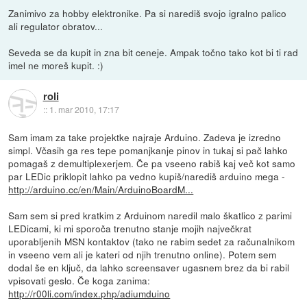
Zanimivo za hobby elektronike. Pa si narediš svojo igralno palico
ali regulator obratov...
Seveda se da kupit in zna bit ceneje. Ampak točno tako kot bi ti rad
imel ne moreš kupit. :)
roli
::
1. mar 2010, 17:17
Sam imam za take projektke najraje Arduino. Zadeva je izredno
simpl. Včasih ga res tepe pomanjkanje pinov in tukaj si pač lahko
pomagaš z demultiplexerjem. Če pa vseeno rabiš kaj več kot samo
par LEDic priklopit lahko pa vedno kupiš/narediš arduino mega -
http://arduino.cc/en/Main/ArduinoBoardM...
Sam sem si pred kratkim z Arduinom naredil malo škatlico z parimi
LEDicami, ki mi sporoča trenutno stanje mojih največkrat
uporabljenih MSN kontaktov (tako ne rabim sedet za računalnikom
in vseeno vem ali je kateri od njih trenutno online). Potem sem
dodal še en ključ, da lahko screensaver ugasnem brez da bi rabil
vpisovati geslo. Če koga zanima:
http://r00li.com/index.php/adiumduino