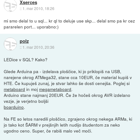
Xserces
::
1. mar 2010, 18:26
mi smo delal to u sql... kr ql to deluje use skp... delal smo pa kr cez
pararelen port... uporabno:)
polz
::
1. mar 2010, 20:36
LEDice v SQL? Kako?
Glede Arduina pa - izdelava ploščice, ki jo priklopiš na USB,
narejene okrog ATMega32, stane cca 10EUR, če material kupiš v
HTE. Če kupuješ zunaj, je stvar lahko še dosti cenejša. Poglej si
metaboard
in moj
megametaboard
.
Arduino stane najmanj 20EUR. Če že hočeš okrog AVR izdelano
vezje, je verjetno boljši
boarduino
.
Na FE so letos naredili ploščico, zgrajeno okrog nekega ARMa, ki
jo tako kot ŠARM v prejšnjih letih nudijo študentom za neko
ugodno ceno. Super, če rabiš malo več moči.