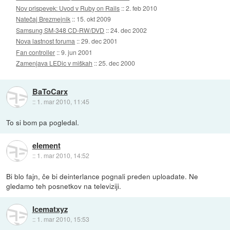
Nov prispevek: Uvod v Ruby on Rails
::
2. feb 2010
Natečaj Brezmejnik
::
15. okt 2009
Samsung SM-348 CD-RW/DVD
::
24. dec 2002
Nova lastnost foruma
::
29. dec 2001
Fan controller
::
9. jun 2001
Zamenjava LEDic v miškah
::
25. dec 2000
BaToCarx
::
1. mar 2010, 11:45
To si bom pa pogledal.
element
::
1. mar 2010, 14:52
Bi blo fajn, če bi deinterlance pognali preden uploadate. Ne
gledamo teh posnetkov na televiziji.
Icematxyz
::
1. mar 2010, 15:53