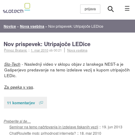
☰
Novice
»
Nova vsebina
»
Nov prispevek: Utripajoče LEDice
Nov prispevek: Utripajoče LEDice
Primoz Bratanic
::
1. mar 2010
ob 00:21
Nova vsebina
- Naslednji video v sklopu objav z lanskega NEST-a je
Slo-Tech
Gašperjevo predavanje na temo izdelave vezij s kupom utripajočih
LEDic.
Za
v vas
.
geeka
11 komentarjev
Preberite si še…
Seminar na temo načrtovanja in izdelave tiskanih vezij
::
19. jun 2013
ChatRoulette mob: prihodnost interneta?
::
18. mar 2010