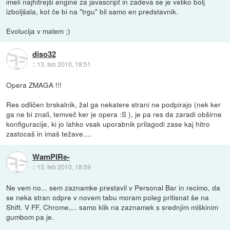
imeli najhitrejši engine za javascript in zadeva se je veliko bolj
izboljšala, kot če bi na "trgu" bil samo en predstavnik.
Evolucija v malem ;)
diso32
::
13. feb 2010, 18:51
Opera ZMAGA !!!
Res odličen brskalnik, žal ga nekatere strani ne podpirajo (nek ker
ga ne bi znali, temveč ker je opera :S ), je pa res da zaradi obširne
konfiguracije, ki jo lahko vsak uporabnik prilagodi zase kaj hitro
zastocaš in imaš težave....
WamPIRe-
::
13. feb 2010, 18:59
Ne vem no... sem zaznamke prestavil v Personal Bar in recimo, da
se neka stran odpre v novem tabu moram poleg pritisnat še na
Shift. V FF, Chrome,... samo klik na zaznamek s srednjim miškinim
gumbom pa je.