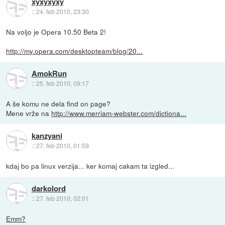
xyxyxyxy
::
24. feb 2010, 23:30
Na voljo je Opera 10.50 Beta 2!
http://my.opera.com/desktopteam/blog/20...
AmokRun
::
25. feb 2010, 09:17
A še komu ne dela find on page?
Mene vrže na
http://www.merriam-webster.com/dictiona...
kanzyani
::
27. feb 2010, 01:59
kdaj bo pa linux verzija... ker komaj cakam ta izgled...
darkolord
::
27. feb 2010, 02:01
Emm?