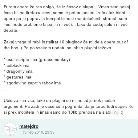
Furam opero že res dolgo, še iz časov dialupa... Vmes sem nekaj
časa bil na firefoxu sicer, samo je potem postal firefox tak bloat,
opera pa je popravila kompatibilnost (na določenih straneh sem
imel hude probleme ki pa jih ni več)... tako da sedaj sploh ni več
debate.
Zakaj vraga bi rabil instalirat 10 pluginov če mi dela opera out of
the box :) Pa po vsakem updatu so lahko plugini težava.
* user scripte ima (greasemonkey)
* adblock ima
* dragonfly ima
* gestures ima
* zgodovino zaprtih tabov ima
...
Ubistvu ima vse, tako da plugini se mi ne zdijo nek močan
argument. Pa zadnje čase sem pogruntal da je turbo tudi super. Ko
si prek mobitela in imaš samo do 10kb prenosa na slabi liniji :)
matejdro
::
13. feb 2010, 23:33