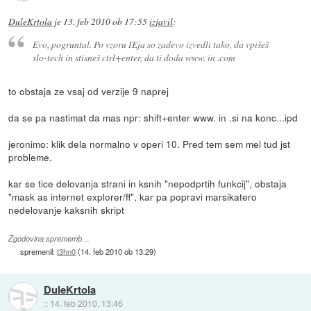
DuleKrtola
je
13. feb 2010 ob 17:55
izjavil
:
Evo, pogruntal. Po vzoru IEja so zadevo izvedli tako, da vpišeš
slo-tech in stisneš ctrl+enter, da ti doda www. in .com
to obstaja ze vsaj od verzije 9 naprej
da se pa nastimat da mas npr: shift+enter www. in .si na konc...ipd
jeronimo: klik dela normalno v operi 10. Pred tem sem mel tud jst
probleme.
kar se tice delovanja strani in ksnih "nepodprtih funkcij", obstaja
"mask as internet explorer/ff", kar pa popravi marsikatero
nedelovanje kaksnih skript
Zgodovina sprememb…
spremenil:
t3hn0
(
14. feb 2010 ob 13:29
)
DuleKrtola
::
14. feb 2010, 13:46