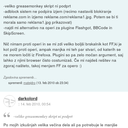
-veliko greasemonkey skript ni podprt
-adblock sistem ne podpira izjem (recimo nastaviš blokiranje
reklame.com in izjemo reklame.com/reklama1.jpg. Potem se bi ti
morala samo reklama1.jpg prikazovat)
-najdi mi alternativo na operi za plugine Flashgot, BBCode in
SkipScreen.
Nič nimam proti operi in se mi zdi veliko boljši brskalnik kot FF,ki je
kot polž proti operi, ampak manjka mi teh par stvari, od katerih se
ne morem ločiti iz Firefoxa. Plugini so pa zelo močan argument, saj
lahko z njimi browser čisto costumizaš. Če mi najdeš rešitev na
zgoraj našteto, takoj menjam FF za opero :)
Zgodovina sprememb…
spremenil:
matejdro
(
13. feb 2010 ob 23:34
)
darkolord
::
14. feb 2010, 00:54
-veliko greasemonkey skript ni podprt
Po mojih izkušnjah velika večina dela ali pa potrebuje le manjše