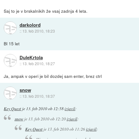
Saj to je v brskalnikih že vsaj zadnja 4 leta.
darkolord
::
13. feb 2010, 18:23
Bl 15 let
DuleKrtola
::
13. feb 2010, 18:27
Ja, ampak v operi je bil dozdej sam enter, brez ctrl
snow
::
13. feb 2010, 18:37
Key Quest
je
13. feb 2010 ob 12:58
izjavil
:
snow
je
13. feb 2010 ob 12:20
izjavil
:
Key Quest
je
13. feb 2010 ob 11:26
izjavil
: