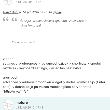
::
14. feb 2010, 17:10
DuleKrtola
je
14. feb 2010 ob 13:46
izjavil
:
da se pa nastimat da mas npr: shift+enter www. in
.si na konc...ipd
Kje se to nastavi?
v operi:
settings > preferences > advanced jezicek > shortcuts > spodnji
razdelek - keyboard settings, kjer editas nastavitve
gres pod:
advanced > address dropdown widget > dodas kombinacijo (Enter
shift), v desno polje pa vpises Autocomplete server name,
"
http://www"
, "si"
motorc
::
14. feb 2010, 17:48