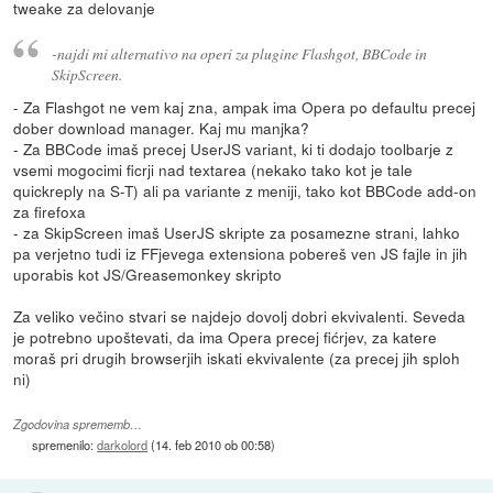
tweake za delovanje
-najdi mi alternativo na operi za plugine Flashgot, BBCode in
SkipScreen.
- Za Flashgot ne vem kaj zna, ampak ima Opera po defaultu precej
dober download manager. Kaj mu manjka?
- Za BBCode imaš precej UserJS variant, ki ti dodajo toolbarje z
vsemi mogocimi ficrji nad textarea (nekako tako kot je tale
quickreply na S-T) ali pa variante z meniji, tako kot BBCode add-on
za firefoxa
- za SkipScreen imaš UserJS skripte za posamezne strani, lahko
pa verjetno tudi iz FFjevega extensiona pobereš ven JS fajle in jih
uporabis kot JS/Greasemonkey skripto
Za veliko večino stvari se najdejo dovolj dobri ekvivalenti. Seveda
je potrebno upoštevati, da ima Opera precej fićrjev, za katere
moraš pri drugih browserjih iskati ekvivalente (za precej jih sploh
ni)
Zgodovina sprememb…
spremenilo:
darkolord
(
14. feb 2010 ob 00:58
)