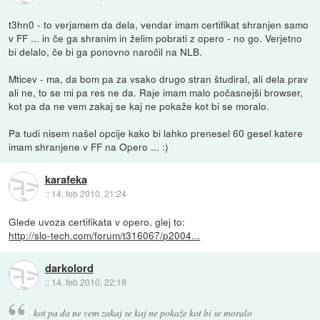
t3hn0 - to verjamem da dela, vendar imam certifikat shranjen samo
v FF ... in če ga shranim in želim pobrati z opero - no go. Verjetno
bi delalo, če bi ga ponovno naročil na NLB.
Mticev - ma, da bom pa za vsako drugo stran študiral, ali dela prav
ali ne, to se mi pa res ne da. Raje imam malo počasnejši browser,
kot pa da ne vem zakaj se kaj ne pokaže kot bi se moralo.
Pa tudi nisem našel opcije kako bi lahko prenesel 60 gesel katere
imam shranjene v FF na Opero ... :)
karafeka
::
14. feb 2010, 21:24
Glede uvoza certifikata v opero, glej to:
http://slo-tech.com/forum/t316067/p2004...
darkolord
::
14. feb 2010, 22:18
kot pa da ne vem zakaj se kaj ne pokaže kot bi se moralo