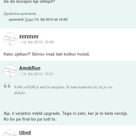
Se da slučajno kje izklopit?
Zgodovina sprememb…
spremenil:
Dragi
(
14. feb 2010 ob 16:40
)
xyxyxyxy
::
14. feb 2010, 16:48
Kako
? Skinov imaš itak kolikor hočeš.
zjebani
AmokRun
::
14. feb 2010, 16:51
9.40->10.00 je mel to narjeno. Si sam namestu čez in je vse
delalo.
Aja, ti verjetno misliš upgrade. Tega ni zato, ker je to beta verzija.
Ko bo pa final bo pa tudi to.
t3hn0