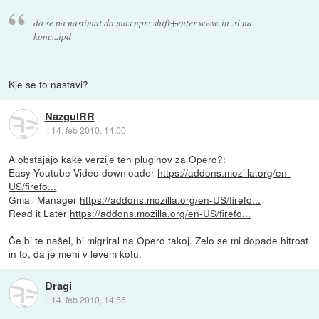
da se pa nastimat da mas npr: shift+enter www. in .si na
konc...ipd
Kje se to nastavi?
NazgulRR
::
14. feb 2010, 14:00
A obstajajo kake verzije teh pluginov za Opero?:
Easy Youtube Video downloader
https://addons.mozilla.org/en-
US/firefo...
Gmail Manager
https://addons.mozilla.org/en-US/firefo...
Read it Later
https://addons.mozilla.org/en-US/firefo...
Če bi te našel, bi migriral na Opero takoj. Zelo se mi dopade hitrost
in to, da je meni v levem kotu.
Dragi
::
14. feb 2010, 14:55