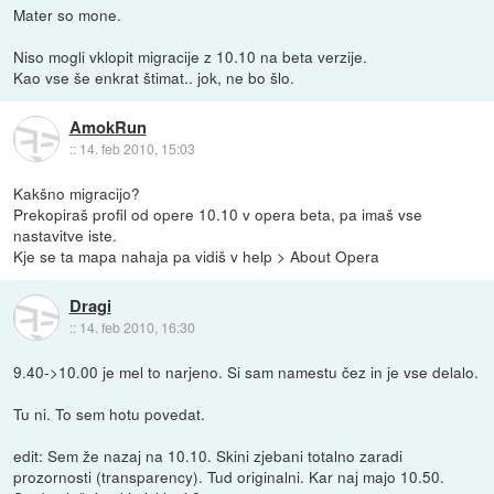
Mater so mone.
Niso mogli vklopit migracije z 10.10 na beta verzije.
Kao vse še enkrat štimat.. jok, ne bo šlo.
AmokRun
::
14. feb 2010, 15:03
Kakšno migracijo?
Prekopiraš profil od opere 10.10 v opera beta, pa imaš vse
nastavitve iste.
Kje se ta mapa nahaja pa vidiš v help > About Opera
Dragi
::
14. feb 2010, 16:30
9.40->10.00 je mel to narjeno. Si sam namestu čez in je vse delalo.
Tu ni. To sem hotu povedat.
edit: Sem že nazaj na 10.10. Skini zjebani totalno zaradi
prozornosti (transparency). Tud originalni. Kar naj majo 10.50.