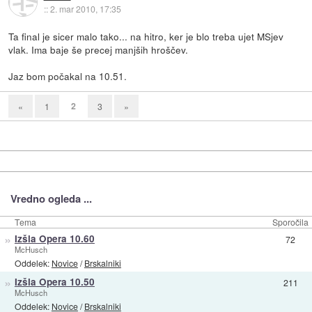
::
2. mar 2010, 17:35
Ta final je sicer malo tako... na hitro, ker je blo treba ujet MSjev
vlak. Ima baje še precej manjših hroščev.
Jaz bom počakal na 10.51.
2
«
1
3
»
Vredno ogleda ...
Tema
Sporočila
»
Izšla Opera 10.60
72
McHusch
Oddelek:
Novice
/
Brskalniki
»
Izšla Opera 10.50
211
McHusch
Oddelek:
Novice
/
Brskalniki