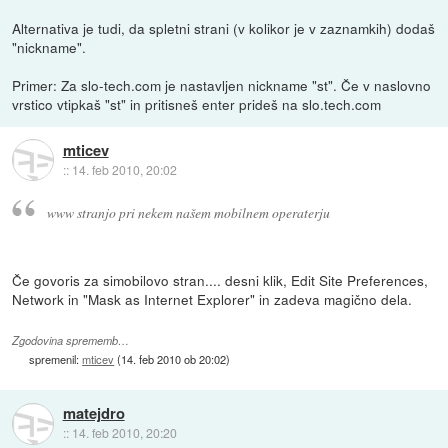
Alternativa je tudi, da spletni strani (v kolikor je v zaznamkih) dodaš
"nickname".
Primer: Za slo-tech.com je nastavljen nickname "st". Če v naslovno
vrstico vtipkaš "st" in pritisneš enter prideš na slo.tech.com
mticev
::
14. feb 2010, 20:02
www stranjo pri nekem našem mobilnem operaterju
Če govoris za simobilovo stran.... desni klik, Edit Site Preferences,
Network in "Mask as Internet Explorer" in zadeva magično dela.
Zgodovina sprememb…
spremenil:
mticev
(
14. feb 2010 ob 20:02
)
matejdro
::
14. feb 2010, 20:20