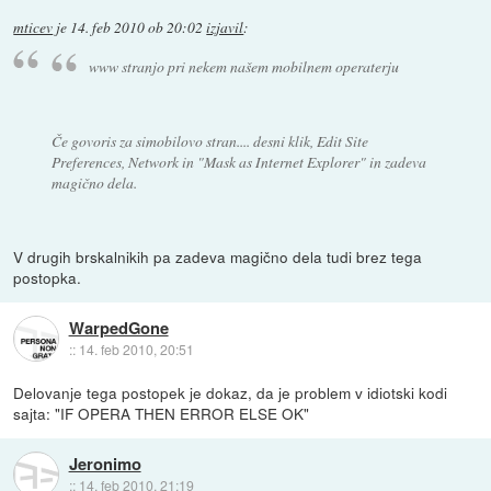
mticev
je
14. feb 2010 ob 20:02
izjavil
:
www stranjo pri nekem našem mobilnem operaterju
Če govoris za simobilovo stran.... desni klik, Edit Site
Preferences, Network in "Mask as Internet Explorer" in zadeva
magično dela.
V drugih brskalnikih pa zadeva magično dela tudi brez tega
postopka.
WarpedGone
::
14. feb 2010, 20:51
Delovanje tega postopek je dokaz, da je problem v idiotski kodi
sajta: "IF OPERA THEN ERROR ELSE OK"
Jeronimo
::
14. feb 2010, 21:19