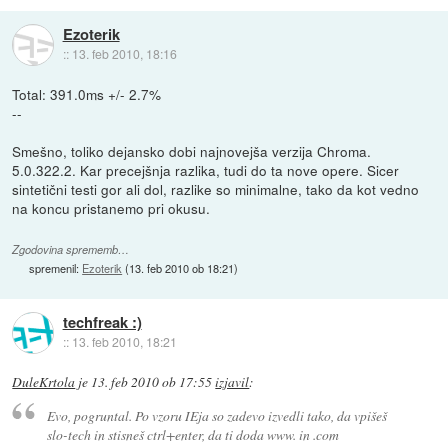
Ezoterik
::
13. feb 2010, 18:16
Total: 391.0ms +/- 2.7%
--
Smešno, toliko dejansko dobi najnovejša verzija Chroma.
5.0.322.2. Kar precejšnja razlika, tudi do ta nove opere. Sicer
sintetični testi gor ali dol, razlike so minimalne, tako da kot vedno
na koncu pristanemo pri okusu.
Zgodovina sprememb…
spremenil:
Ezoterik
(
13. feb 2010 ob 18:21
)
techfreak :)
::
13. feb 2010, 18:21
DuleKrtola
je
13. feb 2010 ob 17:55
izjavil
:
Evo, pogruntal. Po vzoru IEja so zadevo izvedli tako, da vpišeš
slo-tech in stisneš ctrl+enter, da ti doda www. in .com