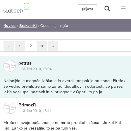
☰
Novice
»
Brskalniki
»
Opera najhitrejša
2
«
1
3
»
petrus
::
13. feb 2010, 18:04
Najboljša je mogoče iz škatle in overall, ampak jo na koncu Firefox
še vedno prehiti, že samo zaradi dodatkov in odprtosti. Je pa res
lažje veskupaj nastavit in si prilagodit v Operi, to pa ja.
PrimozR
::
13. feb 2010, 18:14
FIrefox s svojo počasnostjo ne mroe prehiteti ničesar. Je kot Fat
Kid. Lahko je versatile, to je pa tudi vse.