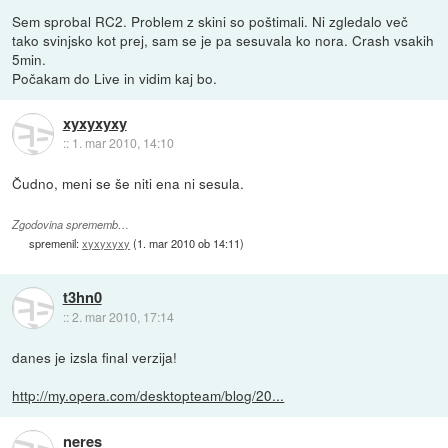
Sem sprobal RC2. Problem z skini so poštimali. Ni zgledalo več
tako svinjsko kot prej, sam se je pa sesuvala ko nora. Crash vsakih
5min.
Počakam do Live in vidim kaj bo.
xyxyxyxy
::
1. mar 2010, 14:10
Čudno, meni se še niti ena ni sesula.
Zgodovina sprememb…
spremenil:
xyxyxyxy
(
1. mar 2010 ob 14:11
)
t3hn0
::
2. mar 2010, 17:14
danes je izsla final verzija!
http://my.opera.com/desktopteam/blog/20...
neres