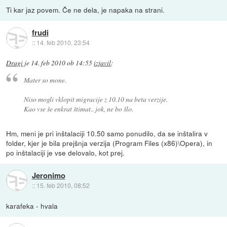
Ti kar jaz povem. Če ne dela, je napaka na strani.
frudi
::
14. feb 2010, 23:54
Dragi
je
14. feb 2010 ob 14:55
izjavil
:
Mater so mone.
Niso mogli vklopit migracije z 10.10 na beta verzije.
Kao vse še enkrat štimat.. jok, ne bo šlo.
Hm, meni je pri inštalaciji 10.50 samo ponudilo, da se inštalira v
folder, kjer je bila prejšnja verzija (Program Files (x86)\Opera), in
po inštalaciji je vse delovalo, kot prej.
Jeronimo
::
15. feb 2010, 08:52
karafeka - hvala