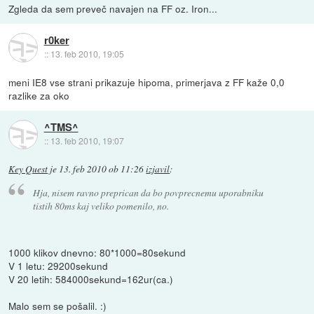
Zgleda da sem preveč navajen na FF oz. Iron...
r0ker
::
13. feb 2010, 19:05
meni IE8 vse strani prikazuje hipoma, primerjava z FF kaže 0,0
razlike za oko
^TMS^
::
13. feb 2010, 19:07
Key Quest
je
13. feb 2010 ob 11:26
izjavil
:
Hja, nisem ravno preprican da bo povprecnemu uporabniku
tistih 80ms kaj veliko pomenilo, no.
1000 klikov dnevno: 80*1000=80sekund
V 1 letu: 29200sekund
V 20 letih: 584000sekund=162ur(ca.)
Malo sem se pošalil. :)