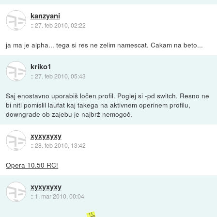
kanzyani
::
27. feb 2010, 02:22
ja ma je alpha... tega si res ne zelim namescat. Cakam na beto...
kriko1
::
27. feb 2010, 05:43
Saj enostavno uporabiš ločen profil. Poglej si -pd switch. Resno ne
bi niti pomislil laufat kaj takega na aktivnem operinem profilu,
downgrade ob zajebu je najbrž nemogoč.
xyxyxyxy
::
28. feb 2010, 13:42
Opera 10.50 RC!
xyxyxyxy
::
1. mar 2010, 00:04