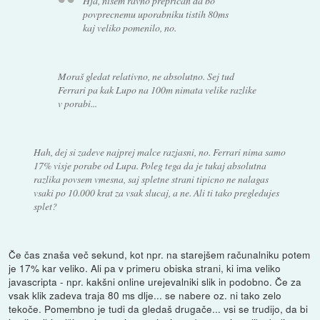
Hja, nisem ravno preprican da bo
povprecnemu uporabniku tistih 80ms
kaj veliko pomenilo, no.
Moraš gledat relativno, ne absolutno. Sej tud
Ferrari pa kak Lupo na 100m nimata velike razlike
v porabi...
Hah, dej si zadeve najprej malce razjasni, no. Ferrari nima samo
17% visje porabe od Lupa. Poleg tega da je tukaj absolutna
razlika povsem vmesna, saj spletne strani tipicno ne nalagas
vsaki po 10.000 krat za vsak slucaj, a ne. Ali ti tako pregledujes
splet?
Če čas znaša več sekund, kot npr. na starejšem računalniku potem
je 17% kar veliko. Ali pa v primeru obiska strani, ki ima veliko
javascripta - npr. kakšni online urejevalniki slik in podobno. Če za
vsak klik zadeva traja 80 ms dlje... se nabere oz. ni tako zelo
tekoče. Pomembno je tudi da gledaš drugače... vsi se trudijo, da bi