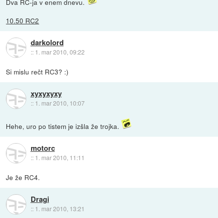
Dva RC-ja v enem dnevu.
10.50 RC2
darkolord
::
1. mar 2010, 09:22
Si mislu rečt RC3? :)
xyxyxyxy
::
1. mar 2010, 10:07
Hehe, uro po tistem je izšla že trojka.
motorc
::
1. mar 2010, 11:11
Je že RC4.
Dragi
::
1. mar 2010, 13:21