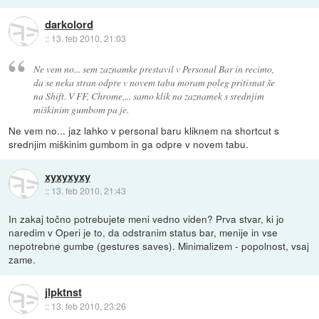
darkolord
::
13. feb 2010, 21:03
Ne vem no... sem zaznamke prestavil v Personal Bar in recimo,
da se neka stran odpre v novem tabu moram poleg pritisnat še
na Shift. V FF, Chrome,... samo klik na zaznamek s srednjim
miškinim gumbom pa je.
Ne vem no... jaz lahko v personal baru kliknem na shortcut s
srednjim miškinim gumbom in ga odpre v novem tabu.
xyxyxyxy
::
13. feb 2010, 21:43
In zakaj točno potrebujete meni vedno viden? Prva stvar, ki jo
naredim v Operi je to, da odstranim status bar, menije in vse
nepotrebne gumbe (gestures saves). Minimalizem - popolnost, vsaj
zame.
jlpktnst
::
13. feb 2010, 23:26