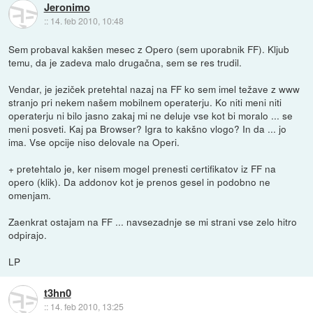
Jeronimo
::
14. feb 2010, 10:48
Sem probaval kakšen mesec z Opero (sem uporabnik FF). Kljub
temu, da je zadeva malo drugačna, sem se res trudil.
Vendar, je jeziček pretehtal nazaj na FF ko sem imel težave z www
stranjo pri nekem našem mobilnem operaterju. Ko niti meni niti
operaterju ni bilo jasno zakaj mi ne deluje vse kot bi moralo ... se
meni posveti. Kaj pa Browser? Igra to kakšno vlogo? In da ... jo
ima. Vse opcije niso delovale na Operi.
+ pretehtalo je, ker nisem mogel prenesti certifikatov iz FF na
opero (klik). Da addonov kot je prenos gesel in podobno ne
omenjam.
Zaenkrat ostajam na FF ... navsezadnje se mi strani vse zelo hitro
odpirajo.
LP
t3hn0
::
14. feb 2010, 13:25