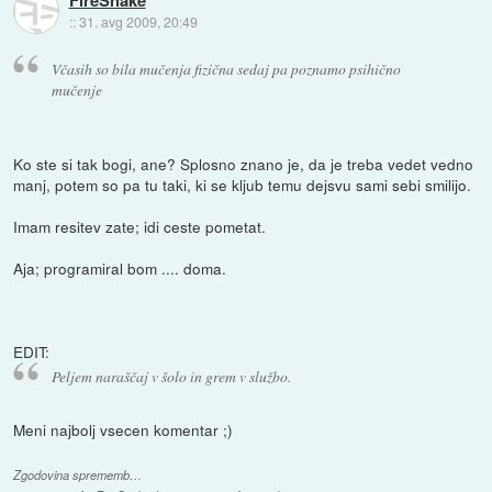
::
31. avg 2009, 20:49
Včasih so bila mučenja fizična sedaj pa poznamo psihično
mučenje
Ko ste si tak bogi, ane? Splosno znano je, da je treba vedet vedno
manj, potem so pa tu taki, ki se kljub temu dejsvu sami sebi smilijo.
Imam resitev zate; idi ceste pometat.
Aja; programiral bom .... doma.
EDIT:
Peljem naraščaj v šolo in grem v službo.
Meni najbolj vsecen komentar ;)
Zgodovina sprememb…