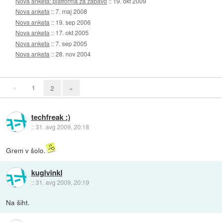
Nova anketa: platforma za zabavo
::
19. okt 2009
Nova anketa
::
7. maj 2008
Nova anketa
::
19. sep 2006
Nova anketa
::
17. okt 2005
Nova anketa
::
7. sep 2005
Nova anketa
::
28. nov 2004
«
1
2
»
techfreak :)
::
31. avg 2009, 20:18
Grem v šolo.
kuglvinkl
::
31. avg 2009, 20:19
Na šiht.