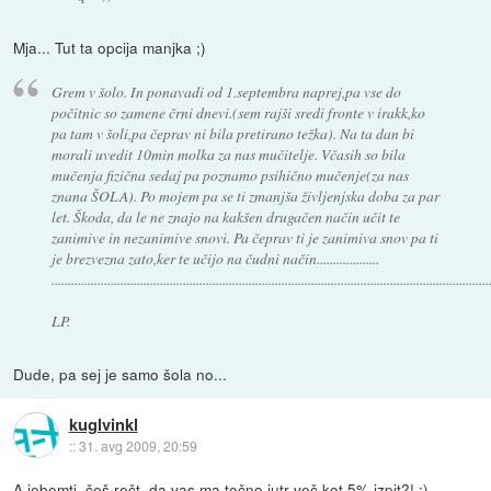
Mja... Tut ta opcija manjka ;)
Grem v šolo. In ponavadi od 1.septembra naprej,pa vse do
počitnic so zamene črni dnevi.(sem rajši sredi fronte v irakk,ko
pa tam v šoli,pa čeprav ni bila pretirano težka). Na ta dan bi
morali uvedit 10min molka za nas mučitelje. Včasih so bila
mučenja fizična sedaj pa poznamo psihično mučenje(za nas
znana ŠOLA). Po mojem pa se ti zmanjša življenjska doba za par
let. Škoda, da le ne znajo na kakšen drugačen način učit te
zanimive in nezanimive snovi. Pa čeprav ti je zanimiva snov pa ti
je brezvezna zato,ker te učijo na čudni način...................
....................................................................................................................................
LP.
Dude, pa sej je samo šola no...
kuglvinkl
::
31. avg 2009, 20:59
A jebemti, češ rečt, da vas ma točno jutr več kot 5% izpit?! :)