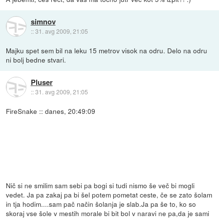
simnov
::
31. avg 2009, 21:05
Majku spet sem bil na leku 15 metrov visok na odru. Delo na odru
ni bolj bedne stvari.
Pluser
::
31. avg 2009, 21:05
FireSnake :: danes, 20:49:09
Nič si ne smilim sam sebi pa bogi si tudi nismo še več bi mogli
vedet. Ja pa zakaj pa bi šel potem pometat ceste, če se zato šolam
in tja hodim....sam pač način šolanja je slab.Ja pa še to, ko so
skoraj vse šole v mestih morale bi bit bol v naravi ne pa,da je sami