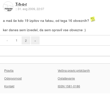
T-h-o-r
::
31. avg 2009, 22:07
a maš še kdo 19 izpitov na faksu, od tega 16 obveznih?
ker danes sem izvedel, da sem opravil vse obvezne :)
«
1
2
»
Pravila
Večina pravic pridržanih
Odgovornost
Oglaševanje
Kontakt
ISSN 1581-0186