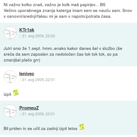
Ni važno kolko znaš, važno je kolk maš papirjev... BS
Večino uporabnega znanja katerga imam sem se nauču sam. Snov
v osnovni/srednji/faksu mi je sam v napoto/potrata časa.
KTr1sk
::
31. avg 2009, 22:00
Jutri smo že 1.sept. hmm..enako kakor danes šel v službo (še
sreča da sem zaposlen za nedoločen čas tok tok tok, so pa
zmanjšal plačo grr)
lenivec
::
31. avg 2009, 22:01
izpit
PromeuZ
::
31. avg 2009, 22:01
Bil priden in se učil za zadnji izpit letos