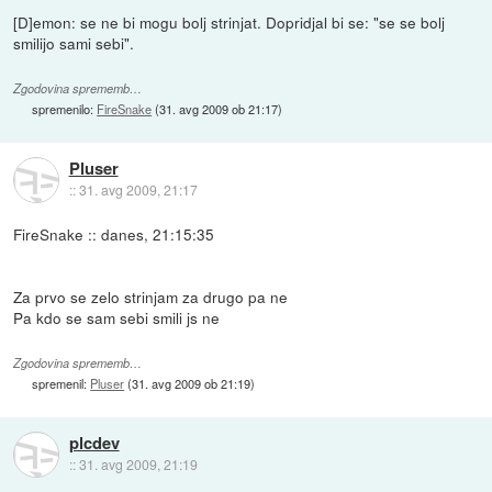
[D]emon: se ne bi mogu bolj strinjat. Dopridjal bi se: "se se bolj
smilijo sami sebi".
Zgodovina sprememb…
spremenilo:
FireSnake
(
31. avg 2009 ob 21:17
)
Pluser
::
31. avg 2009, 21:17
FireSnake :: danes, 21:15:35
Za prvo se zelo strinjam za drugo pa ne
Pa kdo se sam sebi smili js ne
Zgodovina sprememb…
spremenil:
Pluser
(
31. avg 2009 ob 21:19
)
plcdev
::
31. avg 2009, 21:19