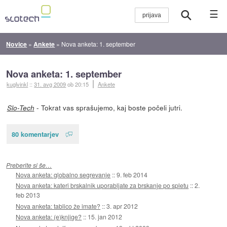
☰
Novice
»
Ankete
»
Nova anketa: 1. september
Nova anketa: 1. september
kuglvinkl
::
31. avg 2009
ob 20:15
Ankete
- Tokrat vas sprašujemo, kaj boste počeli jutri.
Slo-Tech
80 komentarjev
Preberite si še…
Nova anketa: globalno segrevanje
::
9. feb 2014
Nova anketa: kateri brskalnik uporabljate za brskanje po spletu
::
2.
feb 2013
Nova anketa: tablico že imate?
::
3. apr 2012
Nova anketa: (e)knjige?
::
15. jan 2012