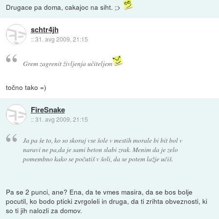
Drugace pa doma, cakajoc na siht. ;>
schtr4jh
::
31. avg 2009, 21:15
Grem zagrenit življenja učiteljem
točno tako =)
FireSnake
::
31. avg 2009, 21:15
Ja pa še to, ko so skoraj vse šole v mestih morale bi bit bol v
naravi ne pa,da je sami beton slabi zrak. Menim da je zelo
pomembno kako se počutiš v šoli, da se potem lažje učiš.
Pa se 2 punci, ane? Ena, da te vmes masira, da se bos bolje
pocutil, ko bodo pticki zvrgoleli in druga, da ti zrihta obveznosti, ki
so ti jih nalozli za domov.