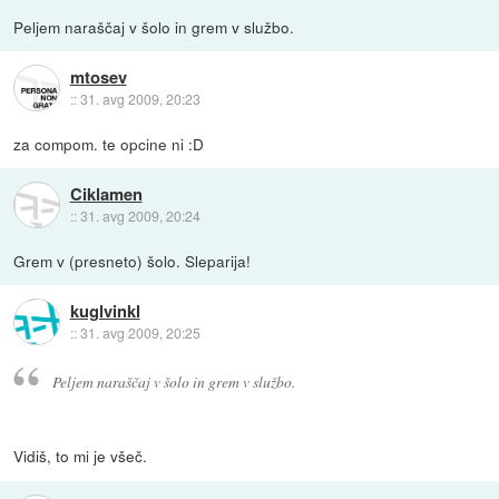
Peljem naraščaj v šolo in grem v službo.
mtosev
::
31. avg 2009, 20:23
za compom. te opcine ni :D
Ciklamen
::
31. avg 2009, 20:24
Grem v (presneto) šolo. Sleparija!
kuglvinkl
::
31. avg 2009, 20:25
Peljem naraščaj v šolo in grem v službo.
Vidiš, to mi je všeč.