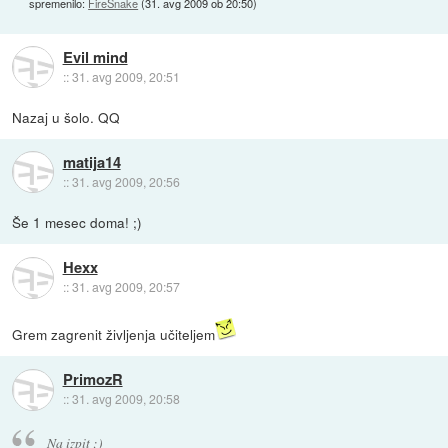
spremenilo:
FireSnake
(
31. avg 2009 ob 20:50
)
Evil mind
::
31. avg 2009, 20:51
Nazaj u šolo. QQ
matija14
::
31. avg 2009, 20:56
Še 1 mesec doma! ;)
Hexx
::
31. avg 2009, 20:57
Grem zagrenit življenja učiteljem
PrimozR
::
31. avg 2009, 20:58
Na izpit ;)