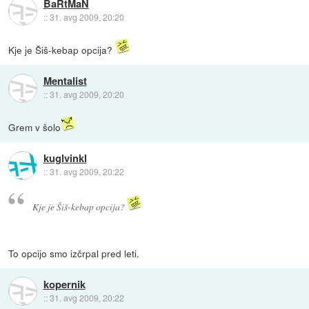
BaRtMaN
::
31. avg 2009, 20:20
Kje je Šiš-kebap opcija?
Mentalist
::
31. avg 2009, 20:20
Grem v šolo
kuglvinkl
::
31. avg 2009, 20:22
Kje je Šiš-kebap opcija?
To opcijo smo izčrpal pred leti.
kopernik
::
31. avg 2009, 20:22