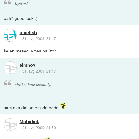
Izpit +1
pafi? good luck ;)
bluefish
::
31. avg 2009, 21:47
še en mesec, vmes pa izpit.
simnov
::
31. avg 2009, 21:47
obril si bom mednožje
sam dva dni potem zlo bode
Mobidick
::
31. avg 2009, 21:50