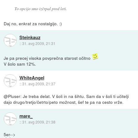
To opcijo smo izčrpal pred leti.
Daj no, enkrat za nostalgijo. :)
Steinkauz
::
31. avg 2009, 21:31
Je pa precej visoka povprečna starost očitno
V šolo sam 12%.
WhiteAngel
::
31. avg 2009, 21:37
@Pluser: Je treba delat. V šoli in na šihtu. Sam da v šoli ti učitelji
dajo drugo/tretjo/četrto/peto možnost, šef te pa na cesto vrže.
mare_
::
31. avg 2009, 21:38
5er-->