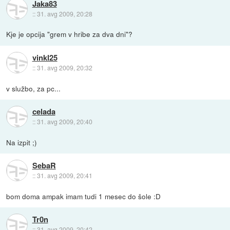
Jaka83
::
31. avg 2009, 20:28
Kje je opcija "grem v hribe za dva dni"?
vinkl25
::
31. avg 2009, 20:32
v službo, za pc...
celada
::
31. avg 2009, 20:40
Na izpit ;)
SebaR
::
31. avg 2009, 20:41
bom doma ampak imam tudi 1 mesec do šole :D
Tr0n
::
31. avg 2009, 20:42