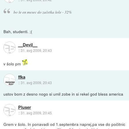
bo še en mesec do začetka šole - 32%
Bah, studenti. ;(
__Devil__
::
31. avg 2009, 20:43
v šolo pm
ffka
::
31. avg 2009, 20:43
ustov bom z desno nogo si umil zobe in si rekel god bless america
Pluser
::
31. avg 2009, 20:45
Grem v šolo. In ponavadi od 1.septembra naprej,pa vse do počitnic