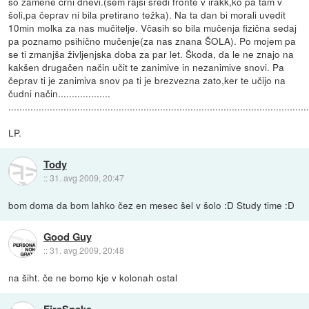
so zamene črni dnevi.(sem rajši sredi fronte v irakk,ko pa tam v
šoli,pa čeprav ni bila pretirano težka). Na ta dan bi morali uvedit
10min molka za nas mučitelje. Včasih so bila mučenja fizična sedaj
pa poznamo psihično mučenje(za nas znana ŠOLA). Po mojem pa
se ti zmanjša življenjska doba za par let. Škoda, da le ne znajo na
kakšen drugačen način učit te zanimive in nezanimive snovi. Pa
čeprav ti je zanimiva snov pa ti je brezvezna zato,ker te učijo na
čudni način...................
............................................................................................................
LP.
Tody
::
31. avg 2009, 20:47
bom doma da bom lahko čez en mesec šel v šolo :D Study time :D
Good Guy
::
31. avg 2009, 20:48
na šiht. če ne bomo kje v kolonah ostal
FireSnake