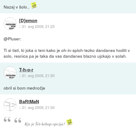
Nazaj v šolo..
[D]emon
::
31. avg 2009, 21:25
@Pluser:
Ti si tisti, ki joka o tem kako je oh-in-sploh-tezko dandanes hoditi v
solo, resnica pa je taka da vas dandanes blazno ujckajo v solah.
T-h-o-r
::
31. avg 2009, 21:30
obril si bom mednožje
BaRtMaN
::
31. avg 2009, 21:30
Kje je Šiš-kebap opcija?