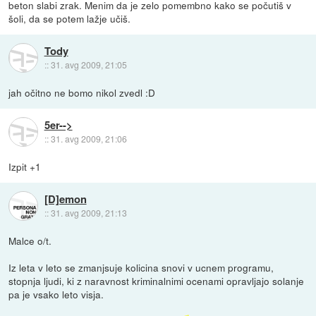
beton slabi zrak. Menim da je zelo pomembno kako se počutiš v
šoli, da se potem lažje učiš.
Tody
::
31. avg 2009, 21:05
jah očitno ne bomo nikol zvedl :D
5er-->
::
31. avg 2009, 21:06
Izpit +1
[D]emon
::
31. avg 2009, 21:13
Malce o/t.
Iz leta v leto se zmanjsuje kolicina snovi v ucnem programu,
stopnja ljudi, ki z naravnost kriminalnimi ocenami opravljajo solanje
pa je vsako leto visja.