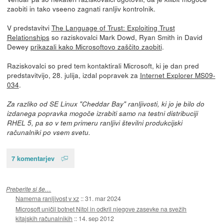
zaobiti in tako vseeno zagnati ranljiv kontrolnik.
V predstavitvi
The Language of Trust: Exploiting Trust
Relationships
so raziskovalci Mark Dowd, Ryan Smith in David
Dewey
prikazali kako Microsoftovo zaščito zaobiti
.
Raziskovalci so pred tem kontaktirali Microsoft, ki je dan pred
predstavitvijo, 28. julija, izdal popravek za
Internet Explorer MS09-
034
.
Za razliko od SE Linux "Cheddar Bay" ranljivosti, ki jo je bilo do
izdanega popravka mogoče izrabiti samo na testni distribuciji
RHEL 5, pa so v tem primeru ranljivi številni produkcijski
računalniki po vsem svetu.
7 komentarjev
Preberite si še…
Namerna ranljivost v xz
::
31. mar 2024
Microsoft uničil botnet Nitol in odkril njegove zasevke na svežih
kitajskih računalnikih
::
14. sep 2012