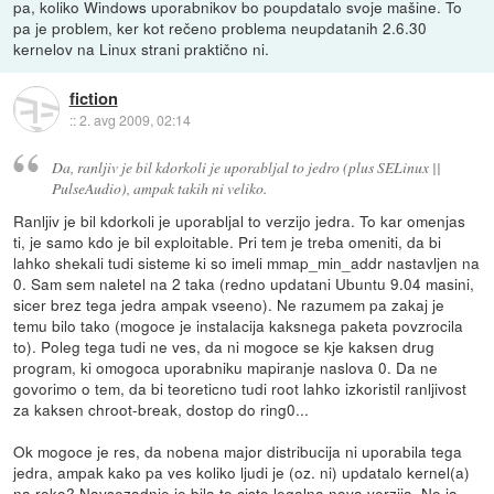
pa, koliko Windows uporabnikov bo poupdatalo svoje mašine. To
pa je problem, ker kot rečeno problema neupdatanih 2.6.30
kernelov na Linux strani praktično ni.
fiction
::
2. avg 2009, 02:14
Da, ranljiv je bil kdorkoli je uporabljal to jedro (plus SELinux ||
PulseAudio), ampak takih ni veliko.
Ranljiv je bil kdorkoli je uporabljal to verzijo jedra. To kar omenjas
ti, je samo kdo je bil exploitable. Pri tem je treba omeniti, da bi
lahko shekali tudi sisteme ki so imeli mmap_min_addr nastavljen na
0. Sam sem naletel na 2 taka (redno updatani Ubuntu 9.04 masini,
sicer brez tega jedra ampak vseeno). Ne razumem pa zakaj je
temu bilo tako (mogoce je instalacija kaksnega paketa povzrocila
to). Poleg tega tudi ne ves, da ni mogoce se kje kaksen drug
program, ki omogoca uporabniku mapiranje naslova 0. Da ne
govorimo o tem, da bi teoreticno tudi root lahko izkoristil ranljivost
za kaksen chroot-break, dostop do ring0...
Ok mogoce je res, da nobena major distribucija ni uporabila tega
jedra, ampak kako pa ves koliko ljudi je (oz. ni) updatalo kernel(a)
na roko? Navsezadnje je bila to cisto legalna nova verzija. No ja,