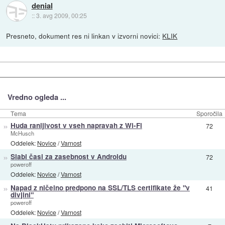
denial
::
3. avg 2009, 00:25
Presneto, dokument res ni linkan v izvorni novici:
KLIK
Vredno ogleda ...
Tema
Sporočila
»
Huda ranljivost v vseh napravah z Wi-Fi
72
McHusch
Oddelek:
Novice
/
Varnost
»
Slabi časi za zasebnost v Androidu
72
poweroff
Oddelek:
Novice
/
Varnost
»
Napad z ničelno predpono na SSL/TLS certifikate že "v
41
divjini"
poweroff
Oddelek:
Novice
/
Varnost