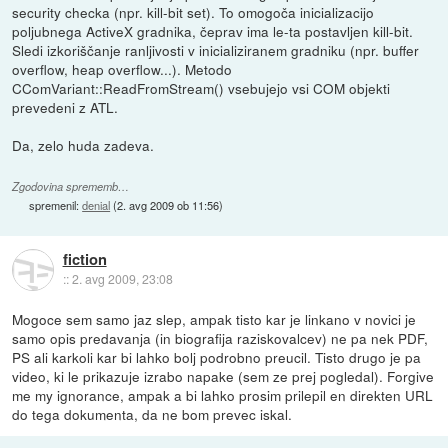
security checka (npr. kill-bit set). To omogoča inicializacijo
poljubnega ActiveX gradnika, čeprav ima le-ta postavljen kill-bit.
Sledi izkoriščanje ranljivosti v inicializiranem gradniku (npr. buffer
overflow, heap overflow...). Metodo
CComVariant::ReadFromStream() vsebujejo vsi COM objekti
prevedeni z ATL.
Da, zelo huda zadeva.
Zgodovina sprememb…
spremenil:
denial
(
2. avg 2009 ob 11:56
)
fiction
::
2. avg 2009, 23:08
Mogoce sem samo jaz slep, ampak tisto kar je linkano v novici je
samo opis predavanja (in biografija raziskovalcev) ne pa nek PDF,
PS ali karkoli kar bi lahko bolj podrobno preucil. Tisto drugo je pa
video, ki le prikazuje izrabo napake (sem ze prej pogledal). Forgive
me my ignorance, ampak a bi lahko prosim prilepil en direkten URL
do tega dokumenta, da ne bom prevec iskal.