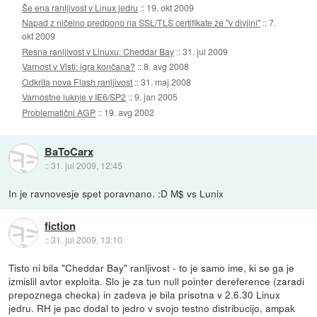
Še ena ranljivost v Linux jedru
::
19. okt 2009
Napad z ničelno predpono na SSL/TLS certifikate že "v divjini"
::
7.
okt 2009
Resna ranljivost v Linuxu: Cheddar Bay
::
31. jul 2009
Varnost v Visti: igra končana?
::
8. avg 2008
Odkrita nova Flash ranljivost
::
31. maj 2008
Varnostne luknje v IE6/SP2
::
9. jan 2005
Problematični AGP
::
19. avg 2002
BaToCarx
::
31. jul 2009, 12:45
In je ravnovesje spet poravnano. :D M$ vs Lunix
fiction
::
31. jul 2009, 13:10
Tisto ni bila "Cheddar Bay" ranljivost - to je samo ime, ki se ga je
izmislil avtor exploita. Slo je za tun null pointer dereference (zaradi
prepoznega checka) in zadeva je bila prisotna v 2.6.30 Linux
jedru. RH je pac dodal to jedro v svojo testno distribucijo, ampak