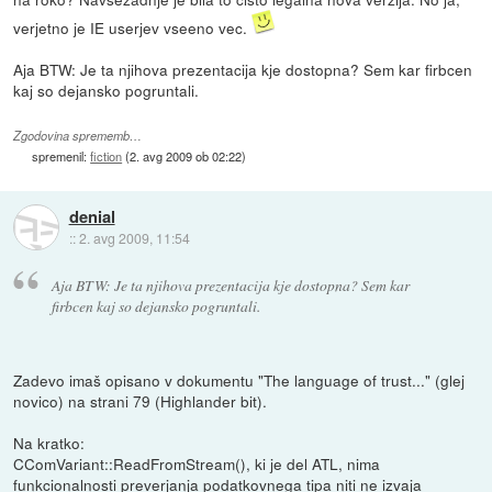
verjetno je IE userjev vseeno vec.
Aja BTW: Je ta njihova prezentacija kje dostopna? Sem kar firbcen
kaj so dejansko pogruntali.
Zgodovina sprememb…
spremenil:
fiction
(
2. avg 2009 ob 02:22
)
denial
::
2. avg 2009, 11:54
Aja BTW: Je ta njihova prezentacija kje dostopna? Sem kar
firbcen kaj so dejansko pogruntali.
Zadevo imaš opisano v dokumentu "The language of trust..." (glej
novico) na strani 79 (Highlander bit).
Na kratko:
CComVariant::ReadFromStream(), ki je del ATL, nima
funkcionalnosti preverjanja podatkovnega tipa niti ne izvaja