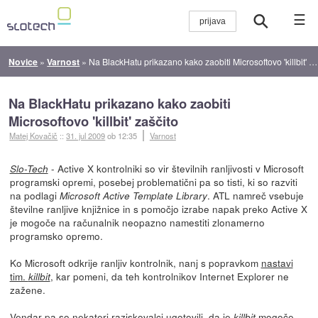
☰
Novice
»
Varnost
»
Na BlackHatu prikazano kako zaobiti Microsoftovo 'killbit' zaščito
Na BlackHatu prikazano kako zaobiti
Microsoftovo 'killbit' zaščito
Matej Kovačič
::
31. jul 2009
ob 12:35
Varnost
- Active X kontrolniki so vir številnih ranljivosti v Microsoft
Slo-Tech
programski opremi, posebej problematični pa so tisti, ki so razviti
na podlagi
. ATL namreč vsebuje
Microsoft Active Template Library
številne ranljive knjižnice in s pomočjo izrabe napak preko Active X
je mogoče na računalnik neopazno namestiti zlonamerno
programsko opremo.
Ko Microsoft odkrije ranljiv kontrolnik, nanj s popravkom
nastavi
tim.
, kar pomeni, da teh kontrolnikov Internet Explorer ne
killbit
zažene.
Vendar pa so nekateri raziskovalci ugotovili, da je
mogoče
killbit