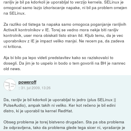
ranljiv je bil pa kdorkoli je uporabljal to verzijo kernela. SELinux je
omogocal samo lazjo izkoriscanje napake, ni bil pa problem omejen
na SELinux.
Za razliko od tistega ta napaka samo omogoca poganjanje ranljivih
ActiveX kontrolnikov v IE. Torej se vedno mora nekje biti ranljiv
kontrolnik, user mora obiskati tisto stran itd. Kljub temu, da je vec
uporabnikov z IE je impact veliko manjsi. Ne recem pa, da zadeva
ni kriticna.
Aja bi bilo pa lepo videti predstavitev kako so raziskovalci to
dosegli. Da jim je to uspelo in bodo o tem govorili na BH je namrec
old news.
poweroff
::
31. jul 2009, 13:26
Da, ranljiv je bil kdorkoli je uporabljal to jedro (plus SELinux ||
PulseAudio), ampak takih ni veliko. Ker kot rečeno je bil edini
distro, ki je uporabil ta kernel RedHat.
Obseg problema je torej bistveno drugačen. Sta pa oba problema
že odpravljena, tako da problema glede tega sicer ni, vprašanje je