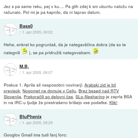
Jez s pa samo reku, pej v ku.... Pa glih zdej k sm ubuntu naložu na
računalo. Pol mi je pa kapnilo, da ni taprav datum.
Bass0
::
1. apr 2005, 09:02
Hehe, enkrat ko pogruntaš, da je nategavščina dobra (da so te
nategnili
), se pa pridružiš nategovalcem.
M.B.
::
1. apr 2005, 09:07
Poskus 1. Aprila ali nesposobni novinarji:
Arabski zid je bil
previsok
,
Nogomet ne domuje v Celju
,
Brez besed nad RTV
Slovenija
,
Prekoračili so delovni čas
.
SLo-filesharing
je zaprla BSA
in na IRC-u ljudje že prestrašeno brišejo vse podatke.
Klik!
BluPhenix
::
1. apr 2005, 09:29
Googlov Gmail ima tudi fanj foro: