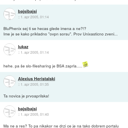
bajsibajsi
::
1. apr 2005, 01:14
BluPhenix sej ti se hecas glede imena a ne?!?
Ime je se kako prikladno "ovpn sorsu". Prov Unixasticno zveni...
lukaz
::
1. apr 2005, 01:14
hehe. pa še slo-filesharing je BSA zaprla.....
Alexius Heristalski
::
1. apr 2005, 01:35
Ta novica je prvoaprilska!
bajsibajsi
::
1. apr 2005, 01:40
Ma ne a res? To pa nikakor ne drzi ce je na tako dobrem portalu