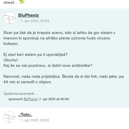
obesil...
BluPhenix
::
1. apr 2005, 00:53
Sicer pa itak da je krepalo sceno, kdo si lahko da gor sistem z
imenom ki spominja na afriško pleme oziroma hudo virusno
bolezen.
Ej stari keri sistem pa ti uporabljaš?
Ubuntu!
Kaj še se nisi pozdravu, si dobil nove antibiotike?
Naivnost, naša mala prijateljica. Škoda da si dal link, malo jebe, pa
44 min si zamudil z objavo.
Zgodovina sprememb…
spremenil:
BluPhenix
(
1. apr 2005 ob 00:54
)
.:Toto:.
::
1. apr 2005, 00:55