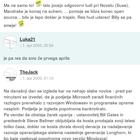
Ma ne samo to!
Isto jocejo odgovorni tudi pri Novelu (Suse),
Mandrake je komaj na suhem, ... pomoje se bliza konec open
sourca... bilo je lepo dokler je trajalo. Res hud udarec! Billy se pa
smeje!
Luka21
::
1. apr 2005, 00:56
je pa res da smo že prvega aprila
TheJack
::
1. apr 2005, 01:10
Na današnji dan se izgleda kar ne nehajo slabe novice - pred par
minutami se izvedel, da je podjetje Microsoft zaradi finančnih
razlogov prenehalo z razvojem Windowsev in programske opreme
nasploh. Podjetje je izgleda popolnoma bankrotiralo.
Pa vendar še obstaja žarek upanja - ustanovitelj Bill Gates in
predsednik Steve Ballmer obljubljata da bosta prodajala svoji telesi
toliko časa, dokler ne bosta zbrala dovolj denarja za nadaljevanje
razvoja operacijskega sistema naslednje generacije Longhorn, ki
bo baje vseboval popolnoma novo verzijo Minolovca!