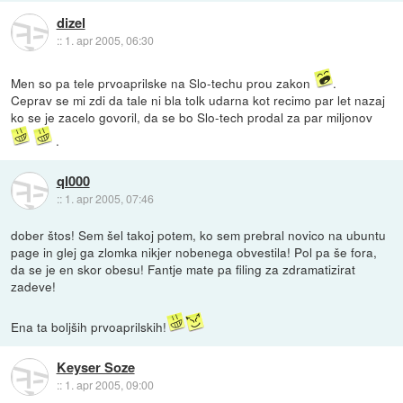
dizel
::
1. apr 2005, 06:30
Men so pa tele prvoaprilske na Slo-techu prou zakon
.
Ceprav se mi zdi da tale ni bla tolk udarna kot recimo par let nazaj
ko se je zacelo govoril, da se bo Slo-tech prodal za par miljonov
.
ql000
::
1. apr 2005, 07:46
dober štos! Sem šel takoj potem, ko sem prebral novico na ubuntu
page in glej ga zlomka nikjer nobenega obvestila! Pol pa še fora,
da se je en skor obesu! Fantje mate pa filing za zdramatizirat
zadeve!
Ena ta boljših prvoaprilskih!
Keyser Soze
::
1. apr 2005, 09:00