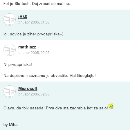
kot je Slo-tech. Dej zresni se mal no...
jRk0
::
1. apr 2005, 01:58
lol, novica je ziher prvoaprilska=)
mathjazz
::
1. apr 2005, 02:03
Ni prvoaprilska!
Na dopisnem seznamu je obvestilo. Mal Googlajte!
Microsoft
::
1. apr 2005, 02:08
Glavn, da folk naseda! Prva dva sta zagrabla kot za salo!
by Miha