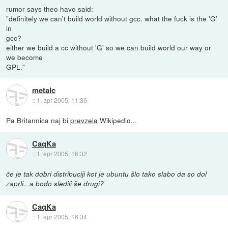
rumor says theo have said:
"definitely we can't build world without gcc. what the fuck is the 'G'
in
gcc?
either we build a cc without 'G' so we can build world our way or
we become
GPL."
metalc
::
1. apr 2005, 11:36
Pa Britannica naj bi
prevzela
Wikipedio...
CaqKa
::
1. apr 2005, 16:32
če je tak dobri distribuciji kot je ubuntu šlo tako slabo da so dol
zaprli.. a bodo sledili še drugi?
CaqKa
::
1. apr 2005, 16:34