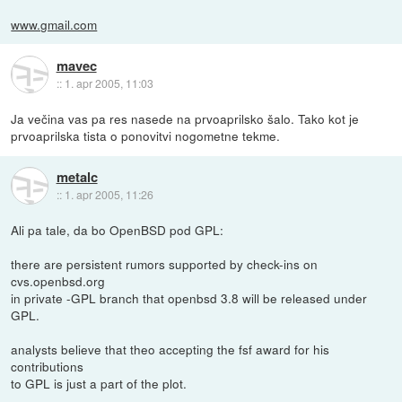
www.gmail.com
mavec
::
1. apr 2005, 11:03
Ja večina vas pa res nasede na prvoaprilsko šalo. Tako kot je
prvoaprilska tista o ponovitvi nogometne tekme.
metalc
::
1. apr 2005, 11:26
Ali pa tale, da bo OpenBSD pod GPL:
there are persistent rumors supported by check-ins on
cvs.openbsd.org
in private -GPL branch that openbsd 3.8 will be released under
GPL.
analysts believe that theo accepting the fsf award for his
contributions
to GPL is just a part of the plot.