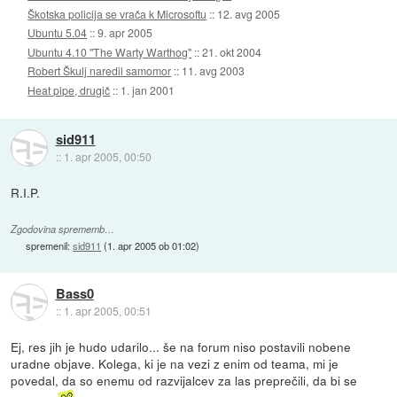
Škotska policija se vrača k Microsoftu
::
12. avg 2005
Ubuntu 5.04
::
9. apr 2005
Ubuntu 4.10 "The Warty Warthog"
::
21. okt 2004
Robert Škulj naredil samomor
::
11. avg 2003
Heat pipe, drugič
::
1. jan 2001
sid911
::
1. apr 2005, 00:50
R.I.P.
Zgodovina sprememb…
spremenil:
sid911
(
1. apr 2005 ob 01:02
)
Bass0
::
1. apr 2005, 00:51
Ej, res jih je hudo udarilo... še na forum niso postavili nobene
uradne objave. Kolega, ki je na vezi z enim od teama, mi je
povedal, da so enemu od razvijalcev za las preprečili, da bi se