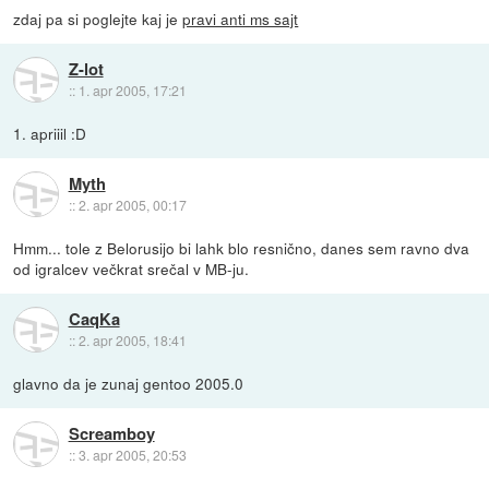
zdaj pa si poglejte kaj je
pravi anti ms sajt
Z-lot
::
1. apr 2005, 17:21
1. apriiil :D
Myth
::
2. apr 2005, 00:17
Hmm... tole z Belorusijo bi lahk blo resnično, danes sem ravno dva
od igralcev večkrat srečal v MB-ju.
CaqKa
::
2. apr 2005, 18:41
glavno da je zunaj gentoo 2005.0
Screamboy
::
3. apr 2005, 20:53