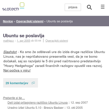
☰
Novice
»
Operacijski sistemi
»
Ubuntu se poslavlja
Ubuntu se poslavlja
mathjazz
::
1. apr 2005
ob 00:44
Operacijski sistemi
- Ko smo že odštevali ure do izida druge različice Ubuntu
Slashdot
Linuxa, nas je nepričakovano presenetila vest, da je ne bomo
dočakali, saj so razvijalci le 5 dni pred načrtovano predstavitvijo
"Hoary Hedgehoga" zaradi finančnih razlogov opustili ves razvoj.
Naj počiva v miru!
29 komentarjev
Preberite si še…
Dell izdal prilagojeno različico Ubuntu Linuxa
::
12. sep 2007
Uradno izšel Ubuntu 5.10 - Breezy Badger
::
13. okt 2005