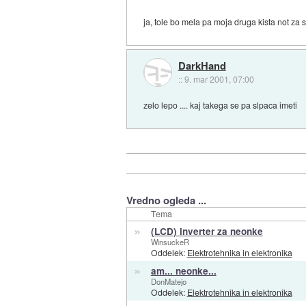
ja, tole bo mela pa moja druga kista not za 
DarkHand
::
9. mar 2001, 07:00
zelo lepo .... kaj takega se pa slpaca imeti
Vredno ogleda ...
Tema
»
(LCD) inverter za neonke
WinsuckeR
Oddelek:
Elektrotehnika in elektronika
»
am... neonke...
DonMatejo
Oddelek:
Elektrotehnika in elektronika