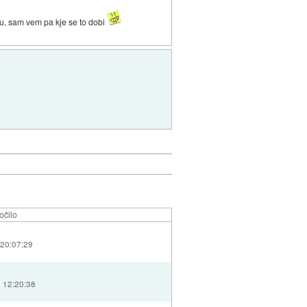
jdu, sam vem pa kje se to dobi
očilo
 20:07:29
6 12:20:38