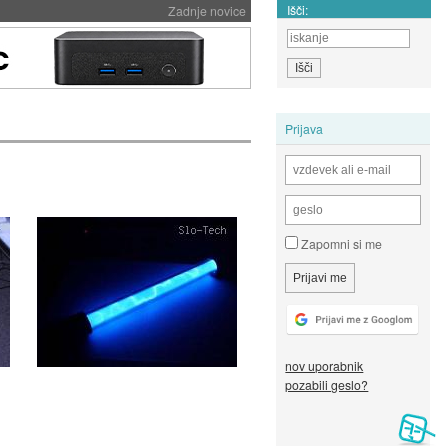
Išči:
Zadnje novice
Prijava
Zapomni si me
nov uporabnik
pozabili geslo?