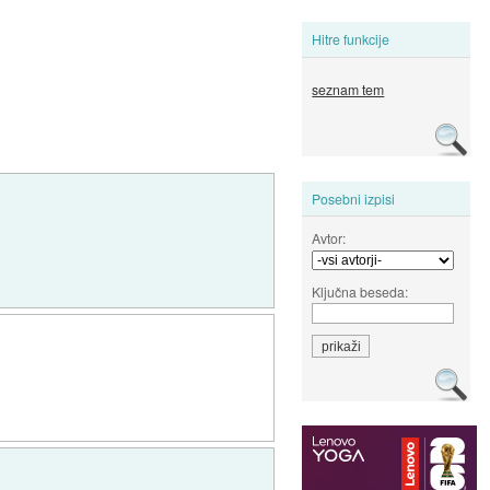
Hitre funkcije
seznam tem
Posebni izpisi
Avtor:
Ključna beseda: