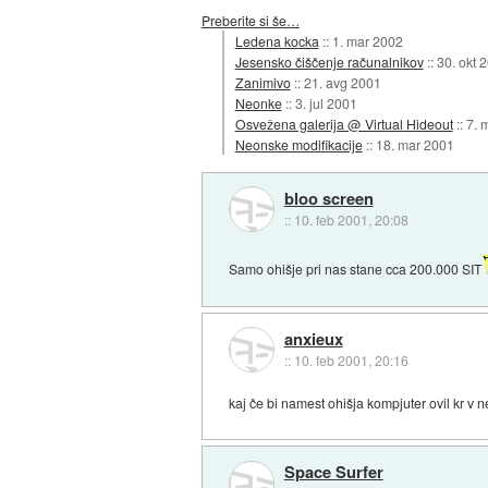
Preberite si še…
Ledena kocka
::
1. mar 2002
Jesensko čiščenje računalnikov
::
30. okt 
Zanimivo
::
21. avg 2001
Neonke
::
3. jul 2001
Osvežena galerija @ Virtual Hideout
::
7. 
Neonske modifikacije
::
18. mar 2001
bloo screen
::
10. feb 2001, 20:08
Samo ohišje pri nas stane cca 200.000 SIT
anxieux
::
10. feb 2001, 20:16
kaj če bi namest ohišja kompjuter ovil kr v 
Space Surfer