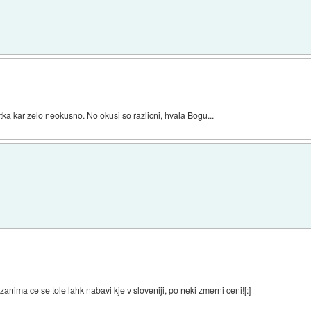
tka kar zelo neokusno. No okusi so razlicni, hvala Bogu...
nima ce se tole lahk nabavi kje v sloveniji, po neki zmerni ceni![:]