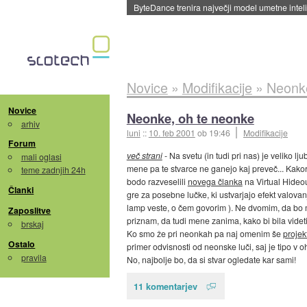
ByteDance trenira največji model umetne intel
Novice
»
Modifikacije
»
Neonke
Novice
Neonke, oh te neonke
arhiv
luni
::
10. feb 2001
ob 19:46
Modifikacije
Forum
več strani
- Na svetu (in tudi pri nas) je veliko lju
mali oglasi
mene pa te stvarce ne ganejo kaj preveč... Kakorkol
teme zadnjih 24h
bodo razveselili
novega članka
na Virtual Hideou
Članki
gre za posebne lučke, ki ustvarjajo efekt valovanj
lamp veste, o čem govorim ). Ne dvomim, da bo
Zaposlitve
priznam, da tudi mene zanima, kako bi bila videti
brskaj
Ko smo že pri neonkah pa naj omenim še
projek
Ostalo
primer odvisnosti od neonske luči, saj je tipo v 
pravila
No, najbolje bo, da si stvar ogledate kar sami!
11 komentarjev