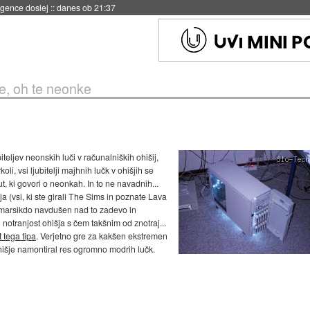
igence doslej
::
danes ob 21:37
, oh te neonke
biteljev neonskih luči v računalniških ohišij,
i, vsi ljubitelji majhnih lučk v ohišjih se
t, ki govori o neonkah. In to ne navadnih...
a (vsi, ki ste girali The Sims in poznate Lava
 marsikdo navdušen nad to zadevo in
 notranjost ohišja s čem takšnim od znotraj...
t tega tipa
. Verjetno gre za kakšen ekstremen
ohišje namontiral res ogromno modrih lučk.