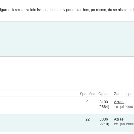
sigurno, k sm ze za tole isku, da bi uletu v portoroz s tem, pa recmo, da se nism na
Sporočila
Ogledi
Zadnje spor
9
3103
Azrael
(2884)
19. jul 2008
22
3036
Azrael
(2710)
22. jan 200