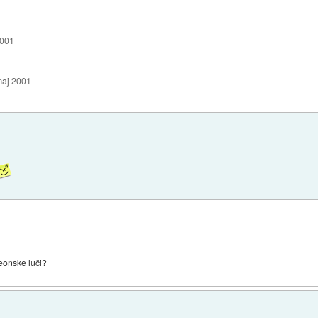
2001
maj 2001
neonske luči?