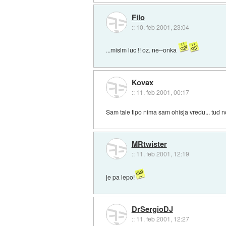
Filo
::
10. feb 2001, 23:04
...mislm luc !! oz. ne--onka
Kovax
::
11. feb 2001, 00:17
Sam tale tipo nima sam ohisja vredu... tud 
MRtwister
::
11. feb 2001, 12:19
je pa lepo!
DrSergioDJ
::
11. feb 2001, 12:27