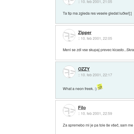
::
10. feb 2001, 21:05
Ta tip ma zgleda res vesele gledat lučke![:]
Zipper
::
10. feb 2001, 22:05
Meni se zdi vse skupaj prevec kicasto...Skra
OZZY
::
10. feb 2001, 22:17
What a neon freek. :)
Filo
::
10. feb 2001, 22:59
Za spremebo mi je pa tole še všeč, sam me za