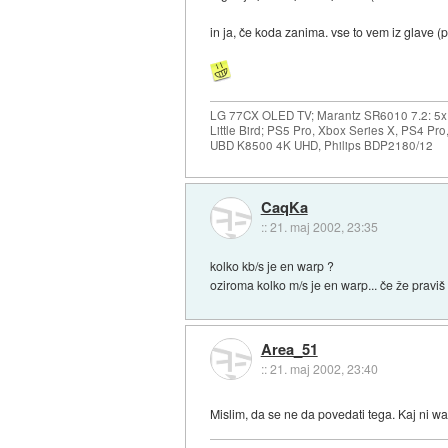
in ja, če koda zanima. vse to vem iz glave (
LG 77CX OLED TV; Marantz SR6010 7.2: 5x F
Little Bird; PS5 Pro, Xbox Series X, PS4 P
UBD K8500 4K UHD, Philips BDP2180/12
CaqKa
::
21. maj 2002, 23:35
kolko kb/s je en warp ?
oziroma kolko m/s je en warp... če že praviš
Area_51
::
21. maj 2002, 23:40
Mislim, da se ne da povedati tega. Kaj ni war