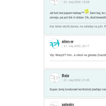
::
21. maj 2002, 19:28
Jst tud rad papam kebap™
Sam kaj, ko g
ceneje, pa pol tok ni dober. Ok, dost besed
Kar lahko storiš danes, ne odlašaj na jutri. R
alien-w
::
21. maj 2002, 20:17
Vip: Warp3?! Hm.. a nikoli ne gledas Zvezdih
Baja
::
21. maj 2002, 21:05
Super, torej londonski kontrolorji plačajo n
salesky