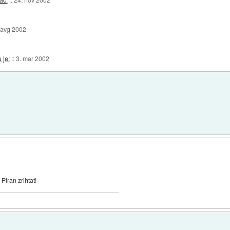
 avg 2002
 je:
::
3. mar 2002
Piran zrihtat!