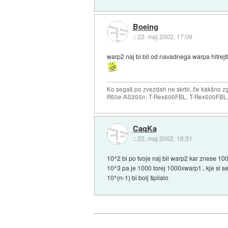
Boeing
::
22. maj 2002, 17:09
warp2 naj bi bil od navadnega warpa hitre
Ko segaš po zvezdah ne skrbi, če kakšno zgr
R50e AS355n, T-Rex600FBL, T-Rex500FBL, 
CaqKa
::
22. maj 2002, 18:31
10^2 bi po tvoje naj bil warp2 kar znese 1
10^3 pa je 1000 torej 1000xwarp1.. kje si s
10^(n-1) bi bolj špilalo