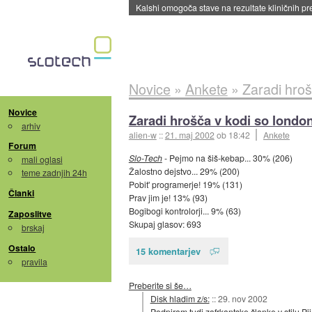
Kalshi omogoča stave na rezultate kliničnih pr
Novice
»
Ankete
»
Zaradi hrošč
Novice
Zaradi hrošča v kodi so londons
arhiv
alien-w
::
21. maj 2002
ob 18:42
Ankete
Forum
Slo-Tech
- Pejmo na šiš-kebap... 30% (206)
mali oglasi
Žalostno dejstvo... 29% (200)
teme zadnjih 24h
Pobit' programerje! 19% (131)
Članki
Prav jim je! 13% (93)
Bogibogi kontrolorji... 9% (63)
Zaposlitve
Skupaj glasov: 693
brskaj
Ostalo
15 komentarjev
pravila
Preberite si še…
Disk hladim z/s:
::
29. nov 2002
Podpiram tudi zafrkantske članke v stilu Pij