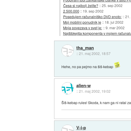
Česa si najbolj želite?
::
25. sep 2002
2.500.000
::
19. sep 2002
Posedujem računalniško DVD enoto:
::
21.
Moj mobilni ponudnik je
::
18. jul 2002
Moja povezava v svet je:
::
9. mar 2002
Najšibkejša komponenta v mojem računalu
tha_man
::
21. maj 2002, 18:57
Hehe, no pa pejmo na šiš-kebap
alien-w
::
21. maj 2002, 19:02
Šiš-kebap rules! Skoda, k nam ga ni ratal za 
V-i-p