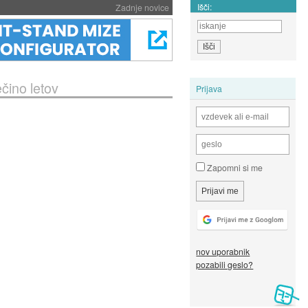
Išči:
Zadnje novice
ečino letov
Prijava
Zapomni si me
nov uporabnik
pozabili geslo?