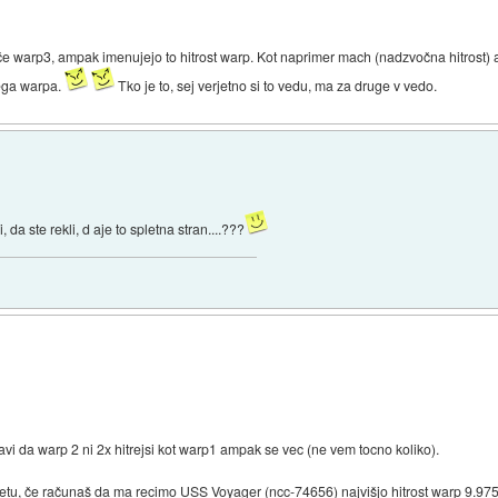
liče warp3, ampak imenujejo to hitrost warp. Kot naprimer mach (nadzvočna hitrost)
nega warpa.
Tko je to, sej verjetno si to vedu, ma za druge v vedo.
da ste rekli, d aje to spletna stran....???
avi da warp 2 ni 2x hitrejsi kot warp1 ampak se vec (ne vem tocno koliko).
svetu, če računaš da ma recimo USS Voyager (ncc-74656) najvišjo hitrost warp 9.97