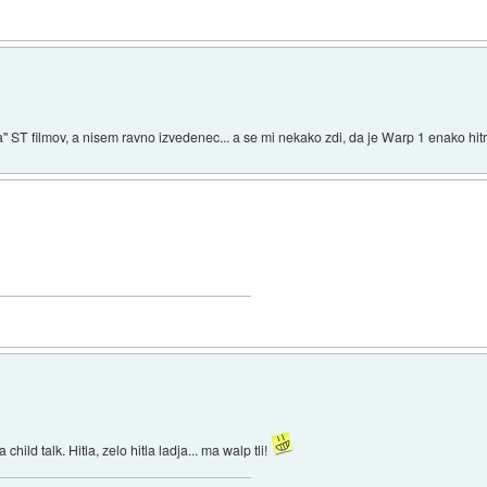
T filmov, a nisem ravno izvedenec... a se mi nekako zdi, da je Warp 1 enako hitro
la child talk. Hitla, zelo hitla ladja... ma walp tli!