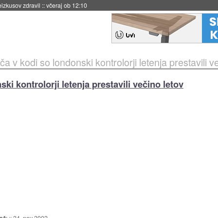
eizkusov zdravil
::
včeraj ob 12:10
a v kodi so londonski kontrolorji letenja prestavili v
ki kontrolorji letenja prestavili večino letov
ač:
::
24. nov 2002