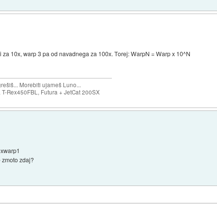
jši za 10x, warp 3 pa od navadnega za 100x. Torej: WarpN = Warp x 10^N
ešiš... Morebiti ujameš Luno...
T-Rex450FBL, Futura + JetCat 200SX
00xwarp1
e zmoto zdaj?