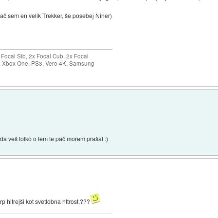
pač sem en velik Trekker, še posebej Niner)
ocal Sib, 2x Focal Cub, 2x Focal
ro, Xbox One, PS3, Vero 4K, Samsung
 da veš tolko o tem te pač morem prašat :)
p hitrejši kot svetlobna httrost.???