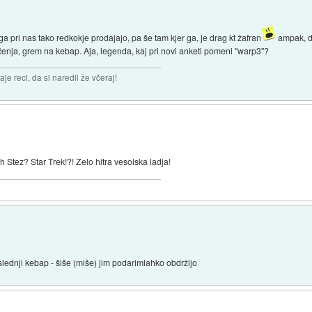
a pri nas tako redkokje prodajajo, pa še tam kjer ga, je drag kt žafran
ampak, do
ičenja, grem na kebap. Aja, legenda, kaj pri novi anketi pomeni "warp3"?
aje reci, da si naredil že včeraj!
 Stez? Star Trek!?! Zelo hitra vesolska ladja!
aslednji kebap - šiše (miše) jim podarimlahko obdržijo