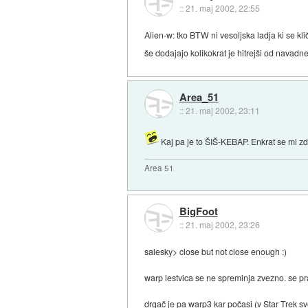
::
21. maj 2002, 22:55
Alien-w: tko BTW ni vesoljska ladja ki se k
še dodajajo kolikokrat je hitrejši od navad
Area_51
::
21. maj 2002, 23:11
Kaj pa je to ŠIŠ-KEBAP. Enkrat se mi zdi, 
Area 51
BigFoot
::
21. maj 2002, 23:26
salesky> close but not close enough :)
warp lestvica se ne spreminja zvezno. se pr
drgač je pa warp3 kar počasi (v Star Trek 