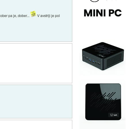
ber pa je, dober...
V avstriji je pol