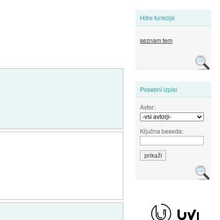
Hitre funkcije
seznam tem
Posebni izpisi
Avtor:
Ključna beseda: