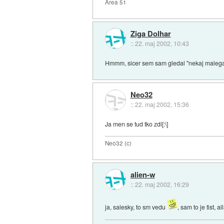
Area 51
Ziga Dolhar
::
22. maj 2002, 10:43
Hmmm, sicer sem sam gledal "nekaj malega" S
Neo32
::
22. maj 2002, 15:36
Ja men se tud tko zdi[:\]
Neo32 (c)
alien-w
::
22. maj 2002, 16:29
ja, salesky, to sm vedu
, sam to je tist, al