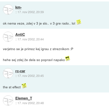
km-
::
17. nov 2002, 20:39
ok nema veze, zdej v 3 je slo.. v 3 gre rado.. lol
AntiC
::
17. nov 2002, 20:44
verjetno se je primoz kej igrau z streznikom :P
hehe sej zdej že dela so popravl napako
rc-car
::
17. nov 2002, 20:45
the st effect
Elemen_T
::
17. nov 2002, 20:48