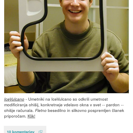
- Umetniki na IceVulcano so odkrili umetnost
IceVulcano
modificiranja ohišij, konkretneje vdelavo okna v svet -- pardon --
ohišje računala.
besedilno in slikovno pospremljen članek
Fletno
priporočam.
Klik!
10 komentarjev