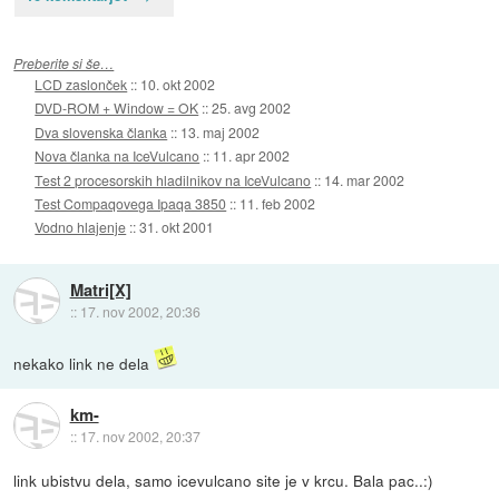
Preberite si še…
LCD zaslonček
::
10. okt 2002
DVD-ROM + Window = OK
::
25. avg 2002
Dva slovenska članka
::
13. maj 2002
Nova članka na IceVulcano
::
11. apr 2002
Test 2 procesorskih hladilnikov na IceVulcano
::
14. mar 2002
Test Compaqovega Ipaqa 3850
::
11. feb 2002
Vodno hlajenje
::
31. okt 2001
Matri[X]
::
17. nov 2002, 20:36
nekako link ne dela
km-
::
17. nov 2002, 20:37
link ubistvu dela, samo icevulcano site je v krcu. Bala pac..:)