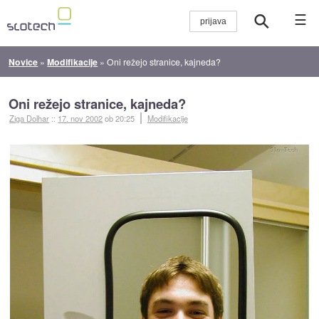
☰
Novice
»
Modifikacije
»
Oni režejo stranice, kajneda?
Oni režejo stranice, kajneda?
Ziga Dolhar
::
17. nov 2002
ob 20:25
Modifikacije