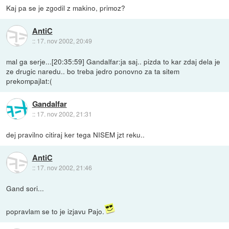
Kaj pa se je zgodil z makino, primoz?
AntiC
::
17. nov 2002, 20:49
mal ga serje...[20:35:59]
Gandalfar:ja saj.. pizda to kar zdaj dela je
ze drugic naredu.. bo treba jedro ponovno za ta sitem
prekompajlat:(
Gandalfar
::
17. nov 2002, 21:31
dej pravilno citiraj ker tega NISEM jzt reku..
AntiC
::
17. nov 2002, 21:46
Gand sori...
popravlam se to je izjavu Pajo.