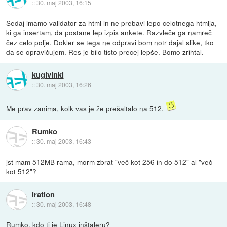
::
30. maj 2003, 16:15
Sedaj imamo validator za html in ne prebavi lepo celotnega htmlja,
ki ga insertam, da postane lep izpis ankete. Razvleče ga namreč
čez celo polje. Dokler se tega ne odpravi bom notr dajal slike, tko
da se opravičujem. Res je bilo tisto precej lepše. Bomo zrihtal.
kuglvinkl
::
30. maj 2003, 16:26
Me prav zanima, kolk vas je že prešaltalo na 512.
Rumko
::
30. maj 2003, 16:43
jst mam 512MB rama, morm zbrat "več kot 256 in do 512" al "več
kot 512"?
iration
::
30. maj 2003, 16:48
Rumko, kdo ti je Linux inštaleru?