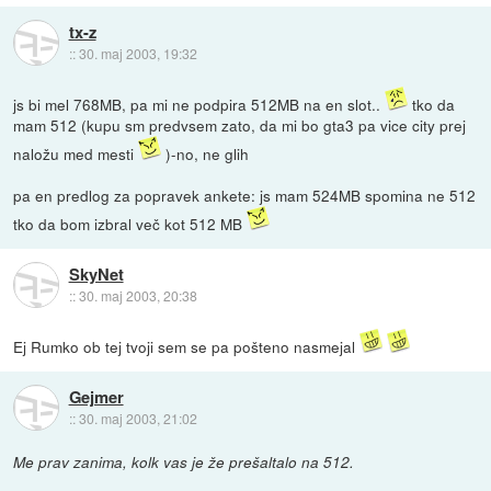
tx-z
::
30. maj 2003, 19:32
js bi mel 768MB, pa mi ne podpira 512MB na en slot..
tko da
mam 512 (kupu sm predvsem zato, da mi bo gta3 pa vice city prej
naložu med mesti
)-no, ne glih
pa en predlog za popravek ankete: js mam 524MB spomina ne 512
tko da bom izbral več kot 512 MB
SkyNet
::
30. maj 2003, 20:38
Ej Rumko ob tej tvoji sem se pa pošteno nasmejal
Gejmer
::
30. maj 2003, 21:02
Me prav zanima, kolk vas je že prešaltalo na 512.