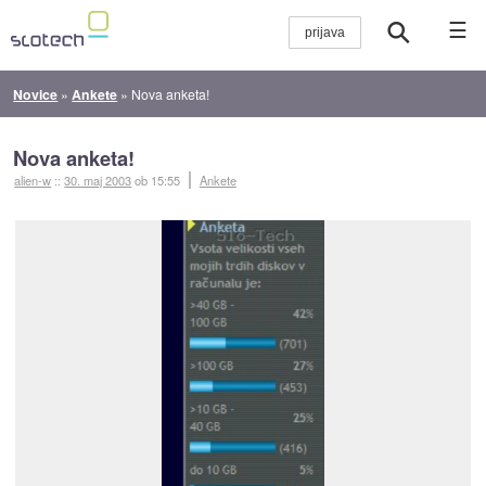
☰
Novice
»
Ankete
»
Nova anketa!
Nova anketa!
alien-w
::
30. maj 2003
ob 15:55
Ankete