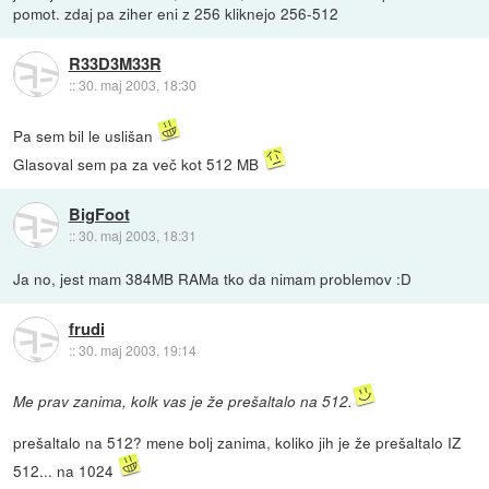
pomot. zdaj pa ziher eni z 256 kliknejo 256-512
R33D3M33R
::
30. maj 2003, 18:30
Pa sem bil le uslišan
Glasoval sem pa za več kot 512 MB
BigFoot
::
30. maj 2003, 18:31
Ja no, jest mam 384MB RAMa tko da nimam problemov :D
frudi
::
30. maj 2003, 19:14
Me prav zanima, kolk vas je že prešaltalo na 512.
prešaltalo na 512? mene bolj zanima, koliko jih je že prešaltalo IZ
512... na 1024