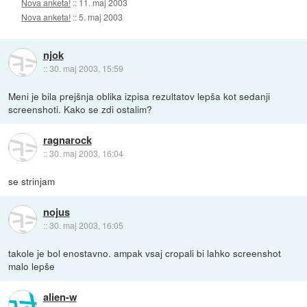
Nova anketa!
::
11. maj 2003
Nova anketa!
::
5. maj 2003
njok
::
30. maj 2003, 15:59
Meni je bila prejšnja oblika izpisa rezultatov lepša kot sedanji
screenshoti. Kako se zdi ostalim?
ragnarock
::
30. maj 2003, 16:04
se strinjam
nojus
::
30. maj 2003, 16:05
takole je bol enostavno. ampak vsaj cropali bi lahko screenshot
malo lepše
alien-w