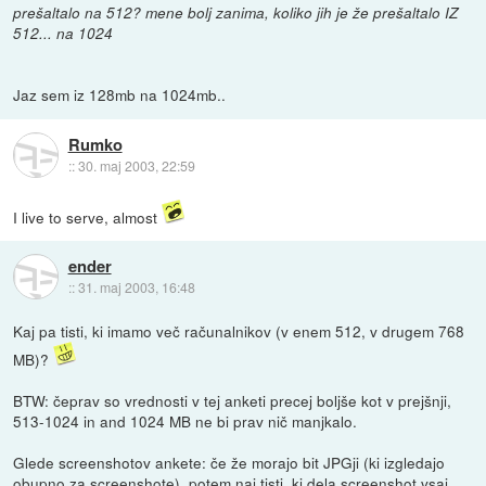
prešaltalo na 512? mene bolj zanima, koliko jih je že prešaltalo IZ
512... na 1024
Jaz sem iz 128mb na 1024mb..
Rumko
::
30. maj 2003, 22:59
I live to serve, almost
ender
::
31. maj 2003, 16:48
Kaj pa tisti, ki imamo več računalnikov (v enem 512, v drugem 768
MB)?
BTW: čeprav so vrednosti v tej anketi precej boljše kot v prejšnji,
513-1024 in and 1024 MB ne bi prav nič manjkalo.
Glede screenshotov ankete: če že morajo bit JPGji (ki izgledajo
obupno za screenshote), potem naj tisti, ki dela screenshot vsaj