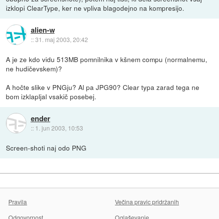
izklopi ClearType, ker ne vpliva blagodejno na kompresijo.
alien-w
::
31. maj 2003, 20:42
A je ze kdo vidu 513MB pomnilnika v kšnem compu (normalnemu,
ne hudičevskem)?
A hočte slike v PNGju? Al pa JPG90? Clear typa zarad tega ne
bom izklapljal vsakič posebej.
ender
::
1. jun 2003, 10:53
Screen-shoti naj odo PNG
Pravila
Večina pravic pridržanih
Odgovornost
Oglaševanje