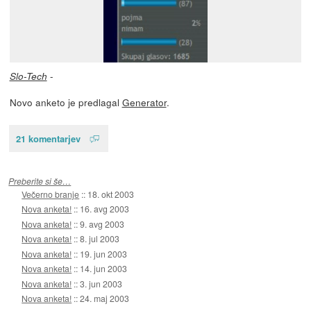
-
Slo-Tech
Novo anketo je predlagal
Generator
.
21 komentarjev
Preberite si še…
Večerno branje
::
18. okt 2003
Nova anketa!
::
16. avg 2003
Nova anketa!
::
9. avg 2003
Nova anketa!
::
8. jul 2003
Nova anketa!
::
19. jun 2003
Nova anketa!
::
14. jun 2003
Nova anketa!
::
3. jun 2003
Nova anketa!
::
24. maj 2003