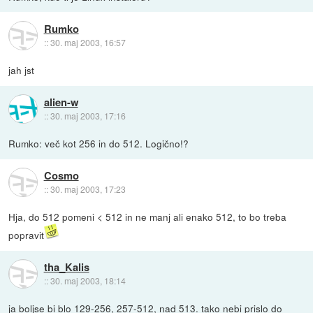
Rumko
::
30. maj 2003, 16:57
jah jst
alien-w
::
30. maj 2003, 17:16
Rumko: več kot 256 in do 512. Logično!?
Cosmo
::
30. maj 2003, 17:23
Hja, do 512 pomeni < 512 in ne manj ali enako 512, to bo treba
popravit
tha_Kalis
::
30. maj 2003, 18:14
ja boljse bi blo 129-256, 257-512, nad 513. tako nebi prislo do