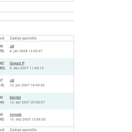
edi
Zadnje sporočilo
36
Jst
29)
6. jan 2008 14:55:47
82
Gregor P
82)
5. dec 2007 11:56:13
87
Jst
10)
12. jun 2007 16:40:55
90
Senitel
64)
10. apr 2007 20:56:57
40
norvalk
40)
15. sep 2003 13:06:05
edi
Zadnje sporočilo