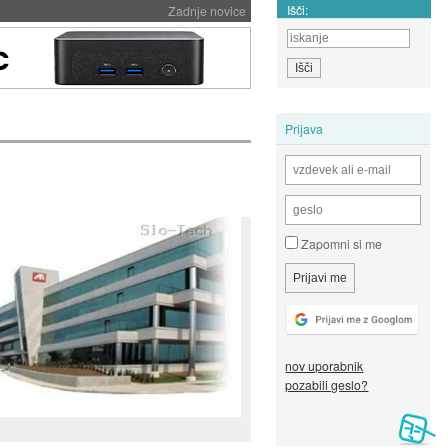
Išči:
Zadnje novice
Prijava
Zapomni si me
nov uporabnik
pozabili geslo?