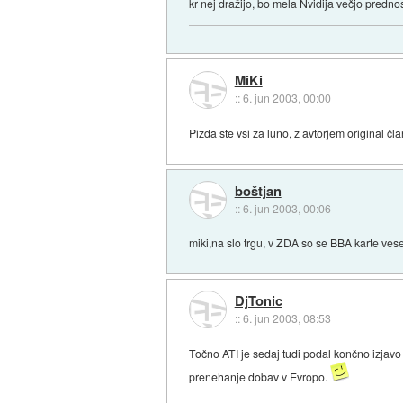
kr nej dražijo, bo mela Nvidija večjo prednost
MiKi
::
6. jun 2003, 00:00
Pizda ste vsi za luno, z avtorjem original čla
boštjan
::
6. jun 2003, 00:06
miki,na slo trgu, v ZDA so se BBA karte ves
DjTonic
::
6. jun 2003, 08:53
Točno ATI je sedaj tudi podal končno izjavo i
prenehanje dobav v Evropo.