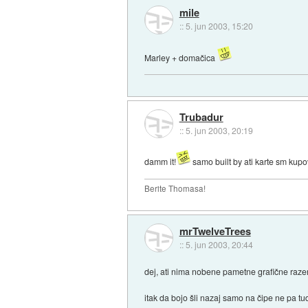
mile
::
5. jun 2003, 15:20
Marley + domačica
Trubadur
::
5. jun 2003, 20:19
damm it!
samo built by ati karte sm kupov
Berite Thomasa!
mrTwelveTrees
::
5. jun 2003, 20:44
dej, ati nima nobene pametne grafične raze
itak da bojo šli nazaj samo na čipe ne pa tud