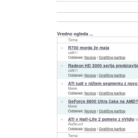
Vredno ogleda ...
Tema
»
R700 morda že maja
sid911
Oddelek:
Novice
/
Grafične kartice
»
Radeon HD 3000 serija predstavlj
sid911
Oddelek:
Novice
/
Grafične kartice
»
ATI tudi v nižjem segmentu z novo
Matek
Oddelek:
Novice
/
Grafične kartice
»
GeForce 8800 Ultra čaka na AMD?
Matek
Oddelek:
Novice
/
Grafične kartice
»
ATi v Half-Life 2 pomete z nVidio
(
AtaStrumf
Oddelek:
Novice
/
Grafične kartice
Tema