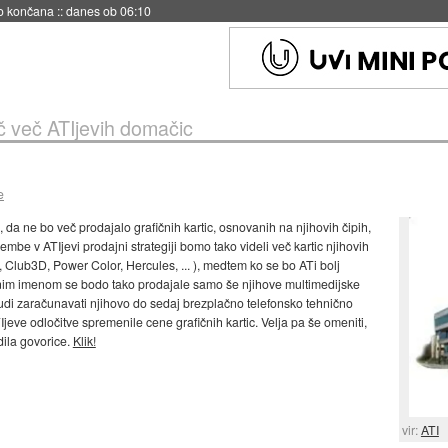
no končana
::
danes ob 06:10
č več ATIjevih domačic
e
, da ne bo več prodajalo grafičnih kartic, osnovanih na njihovih čipih,
be v ATIjevi prodajni strategiji bomo tako videli več kartic njihovih
Club3D, Power Color, Hercules, ... ), medtem ko se bo ATi bolj
tnim imenom se bodo tako prodajale samo še njihove multimedijske
 tudi zaračunavati njihovo do sedaj brezplačno telefonsko tehnično
jeve odločitve spremenile cene grafičnih kartic. Velja pa še omeniti,
dila govorice.
Klik!
vir:
ATI