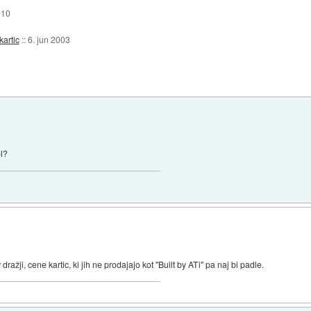
010
kartic
::
6. jun 2003
ol?
ažji, cene kartic, ki jih ne prodajajo kot "Built by ATi" pa naj bi padle.