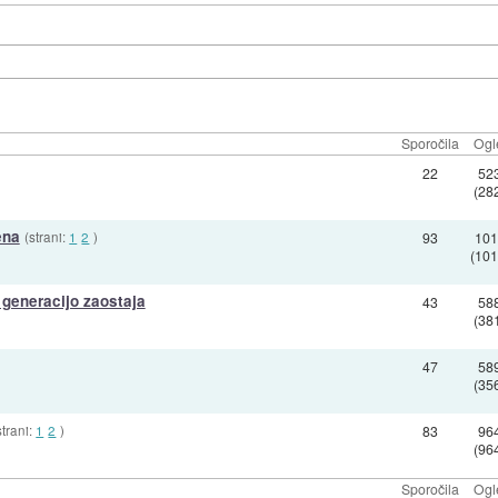
Sporočila
Ogl
22
52
(28
ena
(strani:
1
2
)
93
101
(101
 generacijo zaostaja
43
58
(38
47
58
(35
strani:
1
2
)
83
96
(96
Sporočila
Ogl