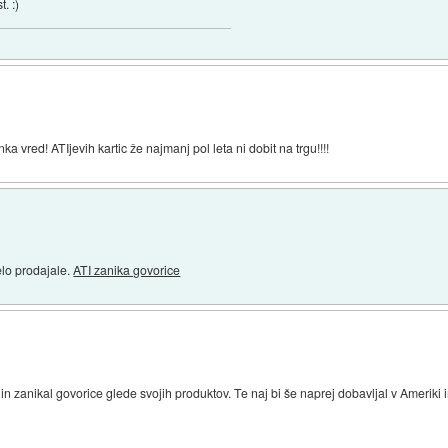
. :)
nka vred! ATIjevih kartic že najmanj pol leta ni dobit na trgu!!!!
elo prodajale.
ATI zanika govorice
n zanikal govorice glede svojih produktov. Te naj bi še naprej dobavljal v Ameriki in