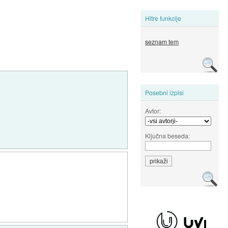
Hitre funkcije
seznam tem
Posebni izpisi
Avtor:
Ključna beseda: