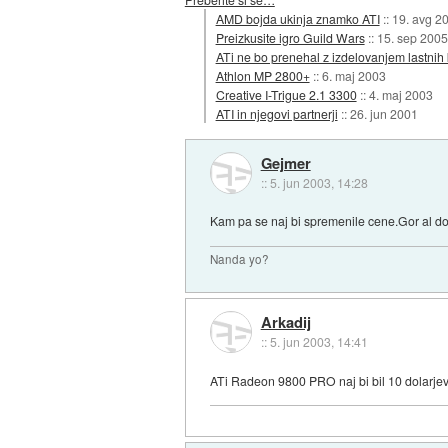
AMD bojda ukinja znamko ATI
::
19. avg 2
Preizkusite igro Guild Wars
::
15. sep 2005
ATi ne bo prenehal z izdelovanjem lastnih 
Athlon MP 2800+
::
6. maj 2003
Creative I-Trigue 2.1 3300
::
4. maj 2003
ATI in njegovi partnerji
::
26. jun 2001
Gejmer
::
5. jun 2003, 14:28
Kam pa se naj bi spremenile cene.Gor al d
Nanda yo?
Arkadij
::
5. jun 2003, 14:41
ATi Radeon 9800 PRO naj bi bil 10 dolarjev dr