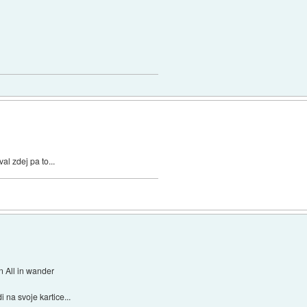
al zdej pa to...
n All in wander
i na svoje kartice...