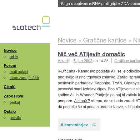
Saga s cepivom mRNA proti gripi v ZDA sreč
Novice
»
Grafične kartice
»
Ni
Novice
Nič več ATIjevih domačic
arhiv
Arkadij
::
5. jun 2003
ob 14:26
Grafične kartic
Forum
X-Bit Labs
- Kanadsko podjetje
ATi
se je odločilo
mali oglasi
pod svojo lastno trgovsko znamko. Zaradi spremem
teme zadnjih 24h
poslovnih partnerjev (Sapphire, TYAN, Gigabyte, 
Članki
posvečal sami izdelavi čipov. Pod ATijevem las
kartice All-In-Wonder. Podjetje pa naj bi začelo
Zaposlitve
podporo.
AthlonXP
sklepa, da se bodo zaradi ATI
brskaj
da podjetje še ni podalo uradne izjave, ki bi potr
Ostalo
pravila
8 komentarjev
Preberite si še…