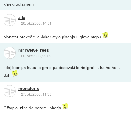
krneki uglavnem
zile
::
26. okt 2003, 14:51
Monster preveč ti je Joker style pisanja u glavo stopu
mrTwelveTrees
::
26. okt 2003, 22:32
zdej bom pa kupu to grafo pa dosovski tetris igral ... ha ha ha...
doh
monster-x
::
27. okt 2003, 11:35
Offtopic: zile: Ne berem Jokerja.