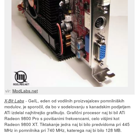
vir:
ModLabs.net
- GeIL, eden od vodilnih proizvajalcev pomnilniških
X-Bit Labs
modulov, je sporočil, da bo v sodelovanju s kanadskim podjetjem
ATi izdelal najhitrejšo grafikuljo. Grafični procesor naj bi bil ATi
Radeon 9800 Pro s povišanimi frekvencami, celo višjimi kot
Radeon 9800 XT. Tiktakanje jedra naj bi bilo predvidoma pri 445
MHz in pomnilnika pri 740 MHz, katerega naj bi bilo 128 MB.