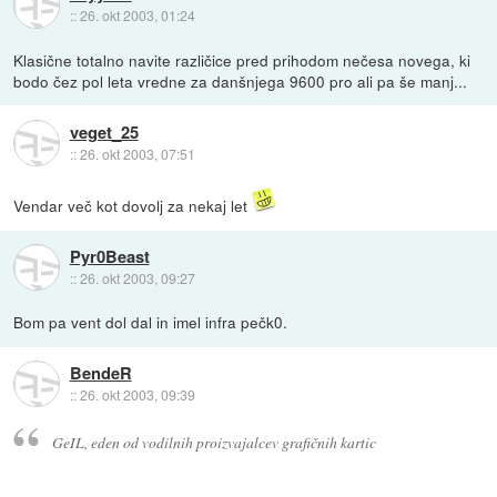
::
26. okt 2003, 01:24
Klasične totalno navite različice pred prihodom nečesa novega, ki
bodo čez pol leta vredne za danšnjega 9600 pro ali pa še manj...
veget_25
::
26. okt 2003, 07:51
Vendar več kot dovolj za nekaj let
Pyr0Beast
::
26. okt 2003, 09:27
Bom pa vent dol dal in imel infra pečk0.
BendeR
::
26. okt 2003, 09:39
GeIL, eden od vodilnih proizvajalcev grafičnih kartic