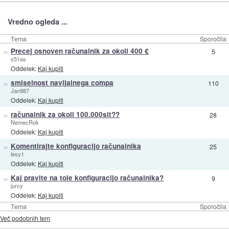
Vredno ogleda ...
Tema
Sporočila
»
Precej osnoven računalnik za okoli 400 €
5
s51as
Oddelek:
Kaj kupiti
»
smiselnost navijalnega compa
110
Jan987
Oddelek:
Kaj kupiti
»
računalnik za okoli 100.000sit??
28
NemecRok
Oddelek:
Kaj kupiti
»
Komentirajte konfiguracijo računalnika
25
lesy1
Oddelek:
Kaj kupiti
»
Kaj pravite na tole konfiguracijo računalnika?
9
jurcy
Oddelek:
Kaj kupiti
Tema
Sporočila
Več podobnih tem