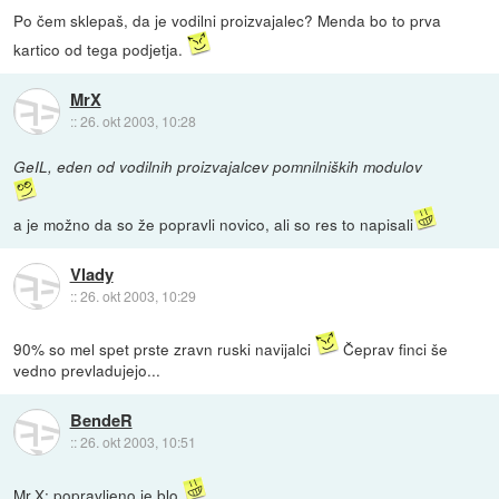
Po čem sklepaš, da je vodilni proizvajalec? Menda bo to prva
kartico od tega podjetja.
MrX
::
26. okt 2003, 10:28
GeIL, eden od vodilnih proizvajalcev pomnilniških modulov
a je možno da so že popravli novico, ali so res to napisali
Vlady
::
26. okt 2003, 10:29
90% so mel spet prste zravn ruski navijalci
Čeprav finci še
vedno prevladujejo...
BendeR
::
26. okt 2003, 10:51
Mr.X: popravljeno je blo.