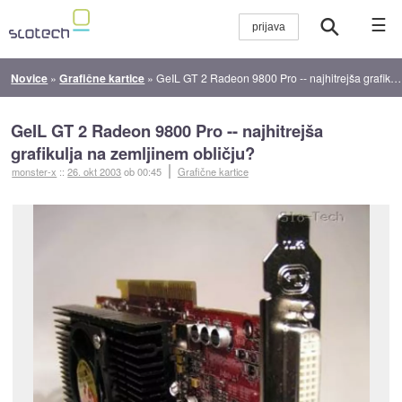
☰
Novice
»
Grafične kartice
»
GeIL GT 2 Radeon 9800 Pro -- najhitrejša grafikulja na zemljinem obličju?
GeIL GT 2 Radeon 9800 Pro -- najhitrejša
grafikulja na zemljinem obličju?
monster-x
::
26. okt 2003
ob 00:45
Grafične kartice