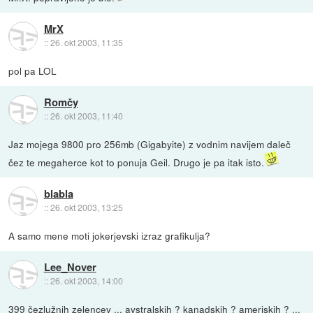
MrX
::
26. okt 2003, 11:35
pol pa LOL
Romčy
::
26. okt 2003, 11:40
Jaz mojega 9800 pro 256mb (Gigabyite) z vodnim navijem daleč
čez te megaherce kot to ponuja Geil. Drugo je pa itak isto.
blabla
::
26. okt 2003, 13:25
A samo mene moti jokerjevski izraz grafikulja?
Lee_Nover
::
26. okt 2003, 14:00
399 čezlužnih zelencev ... avstralskih ? kanadskih ? ameriskih ? ...