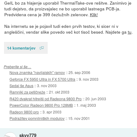
GeIL bo za hlajenje uporabil ThermalTake-ove rešitve. Zanimivo je
tudi dejstvo, da proizvajalec ne bo uporabil lastnega PCB-ja.
Predvidena cena je 399 čezlužnih zelencev.
Klik!
Na internetu se je pojavil tudi eden prvih testov, ki sicer ni v
angleščini, vendar slike povedo več kot tisoč besed. Najdete ga
tu
.
14 komentarjev
Preberite si še…
Nova znamka "navijalskih" ramov
::
25. sep 2006
Geforce FX 5950 Ultra in FX 5700 Ultra
::
9. nov 2003
Sedaj še Asus
::
3. nov 2003
Ramniki za petičneže
::
21. okt 2003
R420 dvakrat hitrejši od Radeona 9800 Pro
::
20. jun 2003
PowerColor Radeon 9800 Pro 128MB
::
1. maj 2003
Radeon 9800 pro
::
3. apr 2003
Podražitev pomnilniških modulov
::
15. nov 2001
skyy779