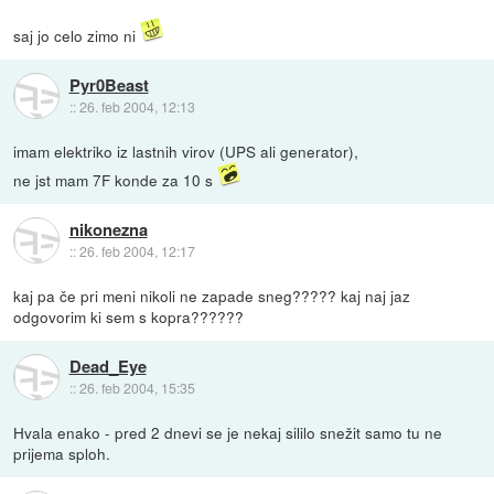
saj jo celo zimo ni
Pyr0Beast
::
26. feb 2004, 12:13
imam elektriko iz lastnih virov (UPS ali generator),
ne jst mam 7F konde za 10 s
nikonezna
::
26. feb 2004, 12:17
kaj pa če pri meni nikoli ne zapade sneg????? kaj naj jaz
odgovorim ki sem s kopra??????
Dead_Eye
::
26. feb 2004, 15:35
Hvala enako - pred 2 dnevi se je nekaj sililo snežit samo tu ne
prijema sploh.