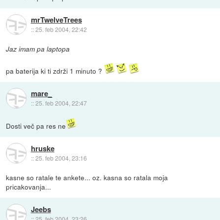
mrTwelveTrees
::
25. feb 2004, 22:42
Jaz imam pa laptopa
pa baterija ki ti zdrži 1 minuto ?
mare_
::
25. feb 2004, 22:47
Dosti več pa res ne
hruske
::
25. feb 2004, 23:16
kasne so ratale te ankete... oz. kasna so ratala moja
pricakovanja...
Jeebs
::
25. feb 2004, 23:26