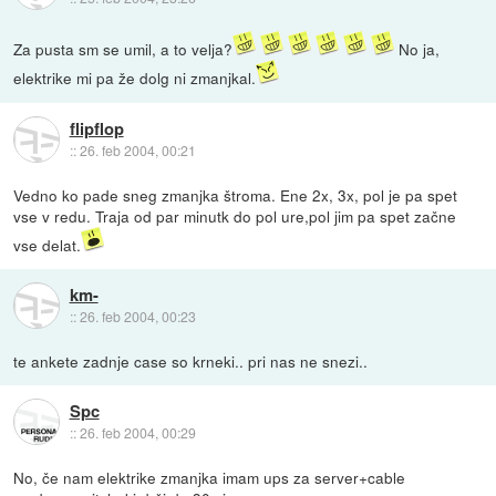
Za pusta sm se umil, a to velja?
No ja,
elektrike mi pa že dolg ni zmanjkal.
flipflop
::
26. feb 2004, 00:21
Vedno ko pade sneg zmanjka štroma. Ene 2x, 3x, pol je pa spet
vse v redu. Traja od par minutk do pol ure,pol jim pa spet začne
vse delat.
km-
::
26. feb 2004, 00:23
te ankete zadnje case so krneki.. pri nas ne snezi..
Spc
::
26. feb 2004, 00:29
No, če nam elektrike zmanjka imam ups za server+cable