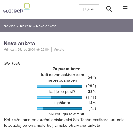
☰
Novice
»
Ankete
»
Nova anketa
Nova anketa
Primoz
::
25. feb 2004
ob 22:00
Ankete
-
Slo-Tech
Za pusta bom:
tudi nezamaskiran sem
%
54
neprepoznaven
(292)
kaj je to pust?
%
32
(171)
maškara
%
14
(75)
Skupaj glasov:
538
Kot kaže, smo povprečni obiskovalci Slo-Techa maškare kar celo
leto. Zdaj pa ena malo bolj zimsko obarvana anketa.