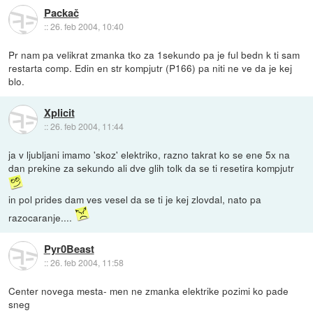
Packač
::
26. feb 2004, 10:40
Pr nam pa velikrat zmanka tko za 1sekundo pa je ful bedn k ti sam
restarta comp. Edin en str kompjutr (P166) pa niti ne ve da je kej
blo.
Xplicit
::
26. feb 2004, 11:44
ja v ljubljani imamo 'skoz' elektriko, razno takrat ko se ene 5x na
dan prekine za sekundo ali dve glih tolk da se ti resetira kompjutr
in pol prides dam ves vesel da se ti je kej zlovdal, nato pa
razocaranje....
Pyr0Beast
::
26. feb 2004, 11:58
Center novega mesta- men ne zmanka elektrike pozimi ko pade
sneg