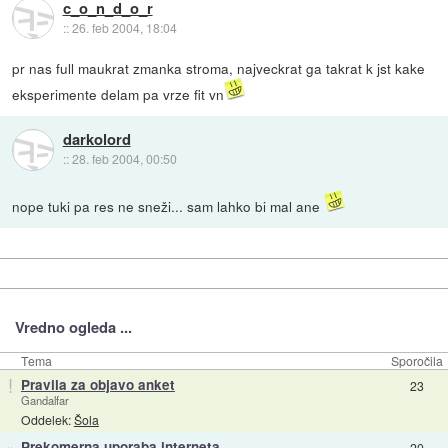
c_o_n_d_o_r
::
26. feb 2004, 18:04
pr nas full maukrat zmanka stroma, najveckrat ga takrat k jst kake
eksperimente delam pa vrze fit vn
darkolord
::
28. feb 2004, 00:50
nope tuki pa res ne sneži... sam lahko bi mal ane
Vredno ogleda ...
Tema
Sporočila
!
Pravila za objavo anket
23
Gandalfar
Oddelek:
Šola
»
Prekomerna uporaba interneta
20