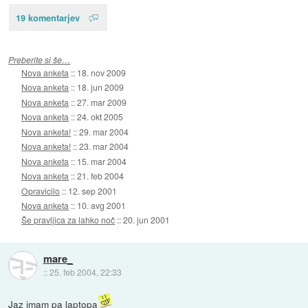
19 komentarjev
Preberite si še…
Nova anketa
::
18. nov 2009
Nova anketa
::
18. jun 2009
Nova anketa
::
27. mar 2009
Nova anketa
::
24. okt 2005
Nova anketa!
::
29. mar 2004
Nova anketa!
::
23. mar 2004
Nova anketa
::
15. mar 2004
Nova anketa
::
21. feb 2004
Opravicilo
::
12. sep 2001
Nova anketa
::
10. avg 2001
Še pravljica za lahko noč
::
20. jun 2001
mare_
::
25. feb 2004, 22:33
Jaz imam pa laptopa