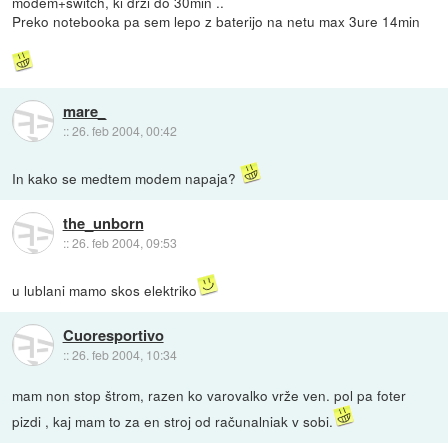
modem+switch, ki drži do 30min ..
Preko notebooka pa sem lepo z baterijo na netu max 3ure 14min
mare_
::
26. feb 2004, 00:42
In kako se medtem modem napaja?
the_unborn
::
26. feb 2004, 09:53
u lublani mamo skos elektriko
Cuoresportivo
::
26. feb 2004, 10:34
mam non stop štrom, razen ko varovalko vrže ven. pol pa foter
pizdi , kaj mam to za en stroj od računalniak v sobi.