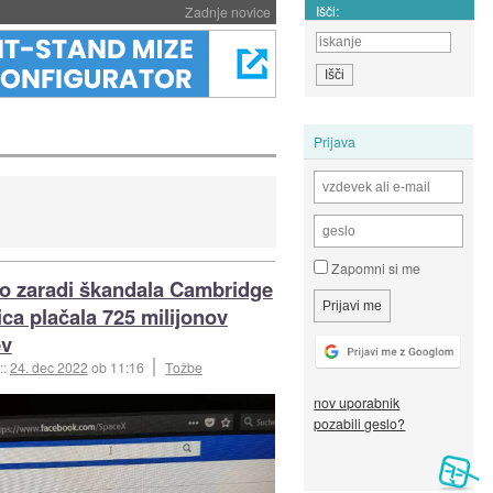
Išči:
Zadnje novice
Prijava
Zapomni si me
o zaradi škandala Cambridge
ica plačala 725 milijonov
ev
::
24. dec 2022
ob 11:16
Tožbe
nov uporabnik
pozabili geslo?