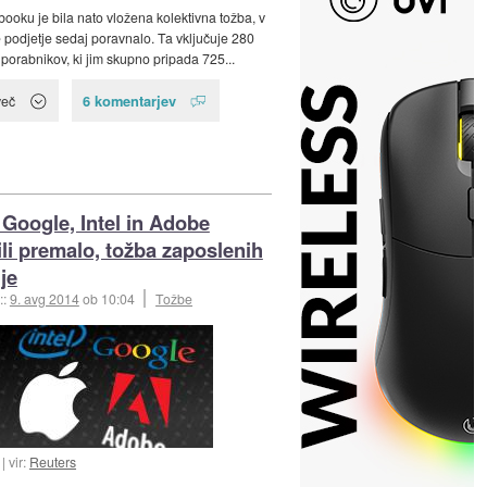
booku je bila nato vložena kolektivna tožba, v
je podjetje sedaj poravnalo. Ta vključuje 280
uporabnikov, ki jim skupno pripada 725...
6 komentarjev
več
 Google, Intel in Adobe
li premalo, tožba zaposlenih
je
::
9. avg 2014
ob 10:04
Tožbe
vir:
Reuters