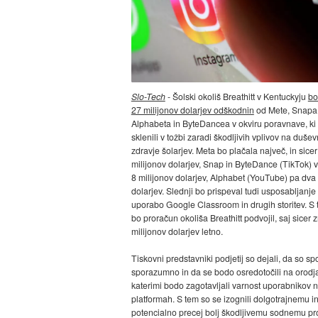
Slo-Tech
- Šolski okoliš Breathitt v Kentuckyju
bo
27 milijonov dolarjev odškodnin
od Mete, Snapa
Alphabeta in ByteDancea v okviru poravnave, ki 
sklenili v tožbi zaradi škodljivih vplivov na duše
zdravje šolarjev. Meta bo plačala največ, in sicer
milijonov dolarjev, Snap in ByteDance (TikTok) 
8 milijonov dolarjev, Alphabet (YouTube) pa dva 
dolarjev. Slednji bo prispeval tudi usposabljanje
uporabo Google Classroom in drugih storitev. S
bo proračun okoliša Breathitt podvojil, saj sicer
milijonov dolarjev letno.
Tiskovni predstavniki podjetij so dejali, da so spo
sporazumno in da se bodo osredotočili na orodja
katerimi bodo zagotavljali varnost uporabnikov n
platformah. S tem so se izognili dolgotrajnemu i
potencialno precej bolj škodljivemu sodnemu pro