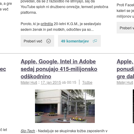
povedali, da se z razsodbo ne strinjajo, saj da
a, a gre
Proti Face
YouTube sploh ni družbeno omrežje, temveč pretočna
še več
kateri se 
platforma.
milijonov 
Poroto, ki je
pritrdila
20-letni K.G.M., je sestavljalo
Preberi 
sedem žensk in pet moških, odločitev pa so...
49 komentarjev
Preberi več
Apple, Google, Intel in Adobe
Apple,
nec
sedaj ponujajo 415-milijonsko
ponudi
odškodnino
gre dal
Matej Huš
::
17. jan 2015
ob 00:15
Tožbe
Matej Huš
č let
Slo-Tech
- Nadaljuje se skupinska tožba zaposlenih v