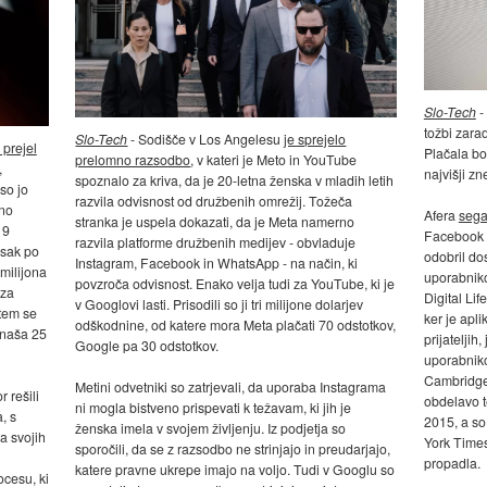
Slo-Tech
-
tožbi zara
Slo-Tech
- Sodišče v Los Angelesu
je sprejelo
 prejel
Plačala bo
prelomno razsodbo
, v kateri je Meto in YouTube
,
najvišji zn
spoznalo za kriva, da je 20-letna ženska v mladih letih
so jo
razvila odvisnost od družbenih omrežij. Tožeča
vno
Afera
sega
stranka je uspela dokazati, da je Meta namerno
 9
Facebook 
razvila platforme družbenih medijev - obvladuje
vsak po
odobril do
Instagram, Facebook in WhatsApp - na način, ki
milijona
uporabnikov
povzroča odvisnost. Enako velja tudi za YouTube, ki je
 za
Digital Lif
v Googlovi lasti. Prisodili so ji tri milijone dolarjev
 tem se
ker je apli
odškodnine, od katere mora Meta plačati 70 odstotkov,
 znaša 25
prijateljih
Google pa 30 odstotkov.
uporabniko
Cambridge 
Metini odvetniki so zatrjevali, da uporaba Instagrama
r rešili
obdelavo t
ni mogla bistveno prispevati k težavam, ki jih je
, s
2015, a so 
ženska imela v svojem življenju. Iz podjetja so
a svojih
York Time
sporočili, da se z razsodbo ne strinjajo in preudarjajo,
n
propadla.
katere pravne ukrepe imajo na voljo. Tudi v Googlu so
cesu, ki