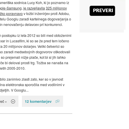
Ameriška sodnica Lucy Koh, ki jo poznamo iz
pple-Samsung
,
je razveljavila
325 milijonov
ežko poravnavo
v tožbi inženirjev proti Adobu,
ntelu Googlu zaradi kartelnega dogovarjanja o
č in nenovačenju delavcev pri konkurenci.
 postopku iz leta 2012 so bili med obtoženimi
Pixar in Lucasfilm, ki so se že pred tem ločeno
a 20 milijonov dolarjev. Veliki četverici so
a so zaradi medsebojnih dogovorov oškodovali
 so prejemali nižje plače, kot bi si jih lahko
 če bi deloval prosti trg. Tožba se nanaša na
letih 2005-2010.
bilo zanimivo zlasti zato, ker so v javnost
vilna elektronska sporočila med vodilnimi v
jetjih. V Googlu...
12 komentarjev
več »