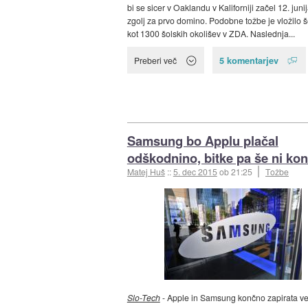
bi se sicer v Oaklandu v Kaliforniji začel 12. junij
zgolj za prvo domino. Podobne tožbe je vložilo 
kot 1300 šolskih okolišev v ZDA. Naslednja...
5 komentarjev
Preberi več
Samsung bo Applu plačal
odškodnino, bitke pa še ni ko
Matej Huš
::
5. dec 2015
ob 21:25
Tožbe
Slo-Tech
- Apple in Samsung končno zapirata ve