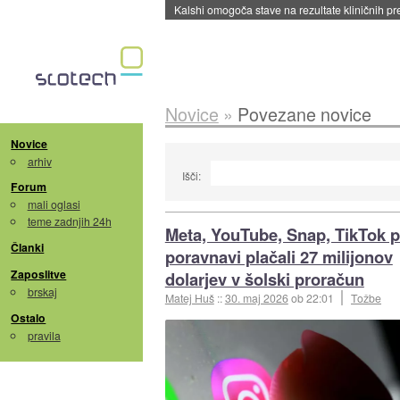
Kalshi omogoča stave na rezultate kliničnih pr
Novice
»
Povezane novice
Novice
arhiv
Išči:
Forum
mali oglasi
teme zadnjih 24h
Meta, YouTube, Snap, TikTok 
Članki
poravnavi plačali 27 milijonov
Zaposlitve
dolarjev v šolski proračun
brskaj
Matej Huš
::
30. maj 2026
ob 22:01
Tožbe
Ostalo
pravila