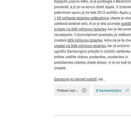
trajajočo pravno bitko, ki je postregla s številnimi
preobrati, a jo je na koncu dobil Apple. V zname
patentnem sporu je že leta 2012 sodišču Applu
1,05 milijarde dolarjev odškodnine
(Apple je sic
zahteval dvakrat več), ki jo je leto pozneje
sodiš
znižalo na 599 milijonov dolarjev
, ker je del pos
razveljavilo. V ponovljenem postopku je odškod
znašala
929 milijonov dolarjev
, letos pa je ta zn
upadel na 548 milijonov dolarjev
, ker je prizivn
ugodilo Samsungovi pritožbi in izločilo zahtevke
kršitve zaščite videza, postavitve, razstavitve in
predstavitve izdelka (
trade dress
). In to bo tudi 
znesek.
Samsung je namreč potrdil
, da...
8 komentarjev
Preberi več »