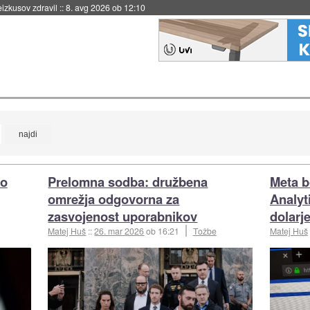
eizkusov zdravil
::
8. avg 2026 ob 12:10
po
Prelomna sodba: družbena
Meta b
omrežja odgovorna za
Analyt
zasvojenost uporabnikov
dolarj
Matej Huš
::
26. mar 2026
ob 16:21
Tožbe
Matej Huš