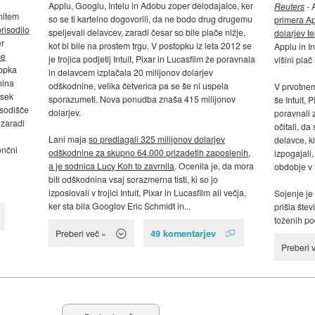
Applu, Googlu, Intelu in Adobu zoper delodajalce, ker
Reuters
- 
nitem
so se ti kartelno dogovorili, da ne bodo drug drugemu
primera A
prisodilo
speljevali delavcev, zaradi česar so bile plače nižje,
dolarjev t
er
kot bi bile na prostem trgu. V postopku iz leta 2012 se
Applu in I
če
je trojica podjetij Intuit, Pixar in Lucasfilm že poravnala
višini pla
topka
in delavcem izplačala 20 milijonov dolarjev
nina
odškodnine, velika četverica pa se še ni uspela
V prvotnem
esek
sporazumeti. Nova ponudba znaša 415 milijonov
še Intuit, 
o sodišče
dolarjev.
poravnali z
 zaradi
očitali, d
Lani maja
so predlagali 325 milijonov dolarjev
delavce, ki
končni
odškodnine za skupno 64.000 prizadetih zaposlenih
,
izpogajali,
a je sodnica Lucy Koh to zavrnila
. Ocenila je, da mora
obdobje v 
biti odškodnina vsaj sorazmerna tisti, ki so jo
izposlovali v trojici Intuit, Pixar in Lucasfilm ali večja,
Sojenje je 
ker sta bila Googlov Eric Schmidt in...
prišla šte
toženih pod
49 komentarjev
Preberi več »
Preberi 