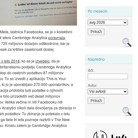
Po mesecih
 Meta, lastnica Facebooka, se je v kolektivni
di afere Cambridge Analytica
poravnala
.
 725 milijonov dolarjev odškodnine, kar je
esek za kršitve zasebnosti doslej.
Napredno
 v leto 2018
, ko se je
izvedelo
, da je
britanskemu podjetju Cambridge Analytica
Išči:
stop do osebnih podatkov 87 milijonov
. To so izvedli z aplikacijo This is Your
e, ki jo je uporabljalo 270.000 uporabnikov, a
Avtor:
kacija pridobila tudi podatke o njihovih
, je bilo prizadetih več deset milijonov
v. Velika večina ni niti Facebooku niti
Analytici nikoli dala dovoljenja za zbiranje in
eh podatkov. To zbiranje je potekalo v letu
ga šele tri leta pozneje razkrili v The New
su. Kmalu zatem je Cambridge Analytica