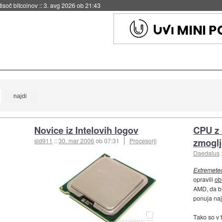
 tisoč bitcoinov
::
3. avg 2026 ob 21:43
Novice iz Intelovih logov
CPU z 
zmoglj
sid911
::
30. mar 2006
ob 07:31
Procesorji
Daedalus
Extremete
opravili
ob
AMD, da bi
ponuja naj
Tako so v 