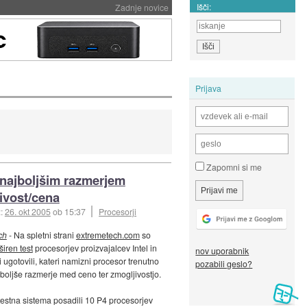
Išči:
Zadnje novice
Prijava
Zapomni si me
najboljšim razmerjem
ivost/cena
::
26. okt 2005
ob 15:37
Procesorji
ch
- Na spletni strani
extremetech.com
so
širen test
procesorjev proizvajalcev Intel in
nov uporabnik
 ugotovili, kateri namizni procesor trenutno
pozabili geslo?
boljše razmerje med ceno ter zmogljivostjo.
testna sistema posadili 10 P4 procesorjev