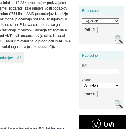
ca Intel ter 13 A64 procesorjev proizvajalca
emer so zaradi lažje primerljivosti podatkov
Po mesecih
celotno S754 linijo AMD procesorjev. Najnižjo
ak model procesorja posebej so ugotovili s
letne strani Pricewatch, nato pa so ga
ajrazličnejšim testom. Jasnega zmagovalca
, od AMDjevih procesorjev je rahlo izstopal
0+, med Intelovimi pa je prednjačil Pentium 4
je
celotnega testa
je zelo priporočljivo.
Napredno
ntarjev
Išči:
Avtor:
pred lansiranjem 64-bitnega