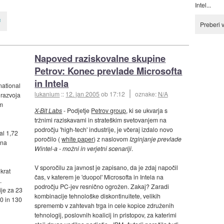
Intel...
Preberi 
Napoved raziskovalne skupine
Petrov: Konec prevlade Microsofta
in Intela
national
lukanium
::
12. jan 2005
ob 17:12
oznake:
N/A
razvoja
m
X-Bit Labs
- Podjetje
Petrov group
, ki se ukvarja s
tržnimi raziskavami in strateškim svetovanjem na
področju 'high-tech' industrije, je včeraj izdalo novo
al 1,72
poročilo (
white paper
) z naslovom
Izginjanje prevlade
ena
Wintel-a - možni in verjetni scenariji
.
V sporočilu za javnost je zapisano, da je zdaj napočil
krat
čas, v katerem je 'duopol' Microsofta in Intela na
.
področju PC-jev resnično ogrožen. Zakaj? Zaradi
je za 23
kombinacije tehnološke diskontinuitete, velikih
00 in 130
sprememb v zahtevah trga in cele kopice združenih
tehnologij, poslovnih koalicij in pristopov, za katerimi