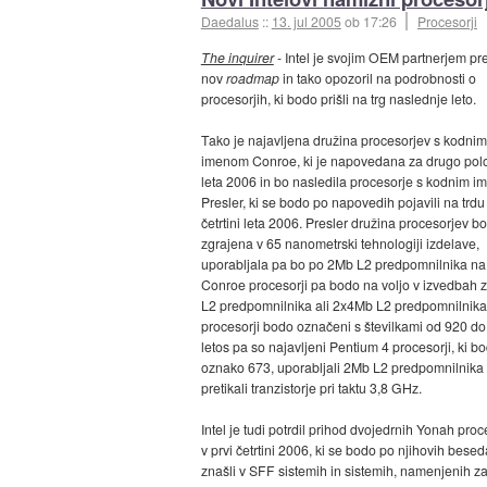
Daedalus
::
13. jul 2005
ob 17:26
Procesorji
The inquirer
- Intel je svojim OEM partnerjem pre
nov
roadmap
in tako opozoril na podrobnosti o
procesorjih, ki bodo prišli na trg naslednje leto.
Tako je najavljena družina procesorjev s kodnim
imenom Conroe, ki je napovedana za drugo pol
leta 2006 in bo nasledila procesorje s kodnim 
Presler, ki se bodo po napovedih pojavili na trdu 
četrtini leta 2006. Presler družina procesorjev bo
zgrajena v 65 nanometrski tehnologiji izdelave,
uporabljala pa bo po 2Mb L2 predpomnilnika na 
Conroe procesorji pa bodo na voljo v izvedbah 
L2 predpomnilnika ali 2x4Mb L2 predpomnilnika
procesorji bodo označeni s številkami od 920 do
letos pa so najavljeni Pentium 4 procesorji, ki bo
oznako 673, uporabljali 2Mb L2 predpomnilnika 
pretikali tranzistorje pri taktu 3,8 GHz.
Intel je tudi potrdil prihod dvojedrnih Yonah proc
v prvi četrtini 2006, ki se bodo po njihovih bese
znašli v SFF sistemih in sistemih, namenjenih z