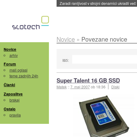
Zaradi ranljivost v strojni denarnici ukradli več
Novice
»
Povezane novice
Novice
arhiv
Išči:
Forum
mali oglasi
teme zadnjih 24h
Super Talent 16 GB SSD
Članki
Matek
::
7. maj 2007
ob 18:36
Diski
Zaposlitve
brskaj
Ostalo
pravila