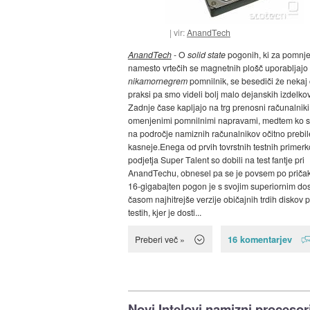
vir:
AnandTech
AnandTech
- O
solid state
pogonih, ki za pomnj
namesto vrtečih se magnetnih plošč uporabljajo 
nikamornegrem
pomnilnik, se besediči že nekaj 
praksi pa smo videli bolj malo dejanskih izdelkov
Zadnje čase kapljajo na trg prenosni računalniki
omenjenimi pomnilnimi napravami, medtem ko 
na področje namiznih računalnikov očitno prebil
kasneje.Enega od prvih tovrstnih testnih primerk
podjetja Super Talent so dobili na test fantje pri
AnandTechu, obnesel pa se je povsem po pričak
16-gigabajten pogon je s svojim superiornim do
časom najhitrejše verzije običajnih trdih diskov p
testih, kjer je dosti...
16 komentarjev
Preberi več »
Novi Intelovi namizni procesorj