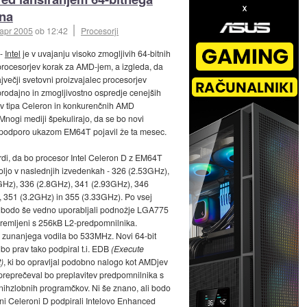
na
 apr 2005
ob 12:42
Procesorji
-
Intel
je v uvajanju visoko zmogljivih 64-bitnih
rocesorjev korak za AMD-jem, a izgleda, da
jvečji svetovni proizvajalec procesorjev
v prodajno in zmogljivostno ospredje cenejših
v tipa Celeron in konkurenčnih AMD
nogi mediji špekulirajo, da se bo novi
 podporo ukazom EM64T pojavil že ta mesec.
rdi, da bo procesor Intel Celeron D z EM64T
oljo v naslednjih izvedenkah - 326 (2.53GHz),
GHz), 336 (2.8GHz), 341 (2.93GHz), 346
 351 (3.2GHz) in 355 (3.33GHz). Po vsej
i bodo še vedno uporabljali podnožje LGA775
remljeni s 256kB L2-predpomnilnika.
 zunanjega vodila bo 533MHz. Novi 64-bit
bo prav tako podpiral t.i. EDB
(Execute
)
, ki bo opravljal podobno nalogo kot AMDjev
preprečeval bo preplavitev predpomnilnika s
bnihzlobnih programčkov. Ni še znano, ali bodo
tni Celeroni D podpirali Intelovo Enhanced