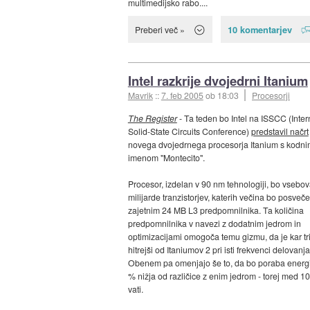
multimedijsko rabo....
10 komentarjev
Preberi več »
Intel razkrije dvojedrni Itanium
Mavrik
::
7. feb 2005
ob 18:03
Procesorji
The Register
- Ta teden bo Intel na ISSCC (Inter
Solid-State Circuits Conference)
predstavil načrt
novega dvojedrnega procesorja Itanium s kodni
imenom "Montecito".
Procesor, izdelan v 90 nm tehnologiji, bo vsebov
milijarde tranzistorjev, katerih večina bo posveč
zajetnim 24 MB L3 predpomnilnika. Ta količina
predpomnilnika v navezi z dodatnim jedrom in
optimizacijami omogoča temu gizmu, da je kar tri
hitrejši od Itaniumov 2 pri isti frekvenci delovanja
Obenem pa omenjajo še to, da bo poraba energi
% nižja od različice z enim jedrom - torej med 1
vati.