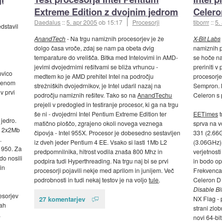
Extreme Edition z dvojnim jedrom
Celero
Daedalus
::
5. apr 2005
ob 15:17
Procesorji
tiborrr
::
5.
dstavil
AnandTech
- Na trgu namiznih procesorjev je že
X-Bit Labs
dolgo časa vroče, zdaj se nam pa obeta dvig
namiznih p
temparature do vrelišča. Bitka med Intelovimi in AMD-
se hoče na
jevimi dvojedrnimi rešitvami se bliža vrhuncu -
preriniti 
ovico
medtem ko je AMD prehitel Intel na področju
procesorje
imenom
strežniških dvojedrnikov, je Intel udaril nazaj na
Sempron. M
v prvi
področju namiznih rešitev. Tako so na
AnandTechu
Celeron s
prejeli v predogled in testiranje procesor, ki ga na trgu
še ni - dvojedrni Intel Pentium Extreme Edition ter
EETimes
t
jedro.
matično ploščo, zgrajeno okoli novega veznega
sprva na v
z 2x2Mb
čipovja - Intel 955X. Procesor je dobesedno sestavljen
331 (2.66
.
iz dveh jeder Pentium 4 EE. Vsako si lasti 1Mb L2
(3.06GHz),
 950. Za
predpomnilnika, hitrost vodila znaša 800 Mhz in
verjetnost
do nosili
podpira tudi Hyperthreading. Na trgu naj bi se prvi
in bodo op
in
procesorji pojavili nekje med aprilom in junijem. Več
Frekvenca
podrobnosti in tudi nekaj testov je na voljo
tule
.
Celeron D 
Disable Bit
esorjev
27 komentarjev
NX Flag - 
dah
strani zlo
a
novi 64-bi