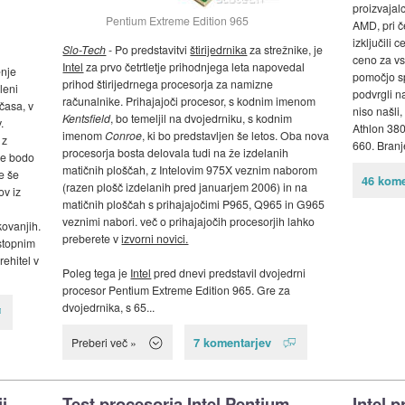
proizvajal
Pentium Extreme Edition 965
AMD, pri č
izključili 
Slo-Tech
- Po predstavitvi
štirijedrnika
za strežnike, je
ceno za vs
Intel
za prvo četrtletje prihodnjega leta napovedal
enje
pomočjo sp
prihod štirijedrnega procesorja za namizne
leni
podvrgli n
računalnike. Prihajajoči procesor, s kodnim imenom
časa, v
niso našli
Kentsfield
, bo temeljil na dvojedrniku, s kodnim
.
Athlon 380
imenom
Conroe
, ki bo predstavljen še letos. Oba nova
 z
660. Bran
procesorja bosta delovala tudi na že izdelanih
se bodo
matičnih ploščah, z Intelovim 975X veznim naborom
e še
46 kome
(razen plošč izdelanih pred januarjem 2006) in na
ov iz
matičnih ploščah s prihajajočimi P965, Q965 in G965
veznimi nabori. več o prihajajočih procesorjih lahko
ovanjih.
preberete v
izvorni novici.
stopnim
rehitel v
Poleg tega je
Intel
pred dnevi predstavil dvojedrni
procesor Pentium Extreme Edition 965. Gre za
dvojedrnika, s 65...
7 komentarjev
Preberi več »
i
Test procesorja Intel Pentium
Intel 