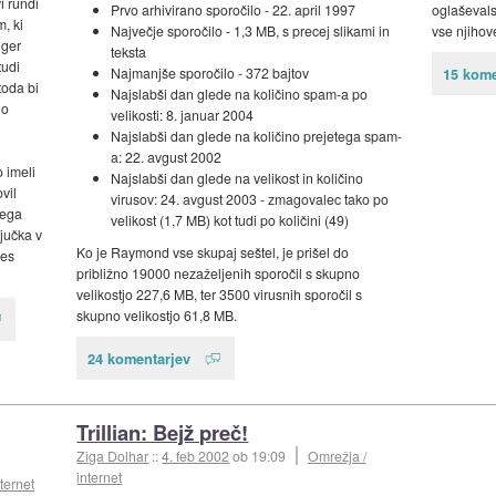
i rundi
Prvo arhivirano sporočilo - 22. april 1997
oglaševals
, ki
Največje sporočilo - 1,3 MB, s precej slikami in
vse njihov
nger
teksta
tudi
Najmanjše sporočilo - 372 bajtov
15 kome
toda bi
Najslabši dan glede na količino spam-a po
lo
velikosti: 8. januar 2004
Najslabši dan glede na količino prejetega spam-
a: 22. avgust 2002
 imeli
Najslabši dan glede na velikost in količino
vil
virusov: 24. avgust 2003 - zmagovalec tako po
tega
velikost (1,7 MB) kot tudi po količini (49)
ljučka v
Ko je Raymond vse skupaj seštel, je prišel do
ces
približno 19000 nezaželjenih sporočil s skupno
velikostjo 227,6 MB, ter 3500 virusnih sporočil s
skupno velikostjo 61,8 MB.
24 komentarjev
Trillian: Bejž preč!
Ziga Dolhar
::
4. feb 2002
ob 19:09
Omrežja /
internet
ternet