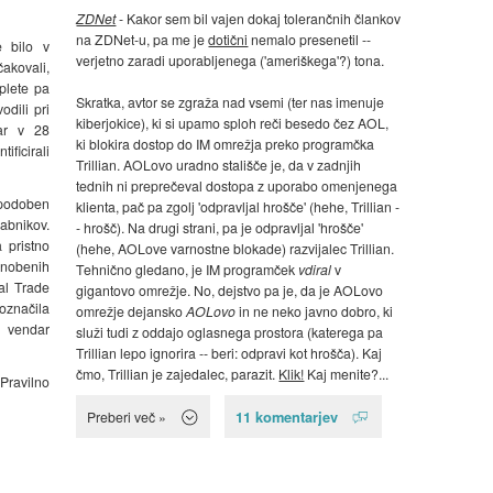
ZDNet
- Kakor sem bil vajen dokaj tolerančnih člankov
na ZDNet-u, pa me je
dotični
nemalo presenetil --
e bilo v
verjetno zaradi uporabljenega ('ameriškega'?) tona.
čakovali,
plete pa
Skratka, avtor se zgraža nad vsemi (ter nas imenuje
odili pri
kiberjokice), ki si upamo sploh reči besedo čez AOL,
kar v 28
ki blokira dostop do IM omrežja preko programčka
ificirali
Trillian. AOLovo uradno stališče je, da v zadnjih
tednih ni preprečeval dostopa z uporabo omenjenega
podoben
klienta, pač pa zgolj 'odpravljal hrošče' (hehe, Trillian -
rabnikov.
- hrošč). Na drugi strani, pa je odpravljal 'hrošče'
 pristno
(hehe, AOLove varnostne blokade) razvijalec Trillian.
 nobenih
Tehnično gledano, je IM programček
vdiral
v
al Trade
gigantovo omrežje. No, dejstvo pa je, da je AOLovo
označila
omrežje dejansko
AOLovo
in ne neko javno dobro, ki
, vendar
služi tudi z oddajo oglasnega prostora (katerega pa
Trillian lepo ignorira -- beri: odpravi kot hrošča). Kaj
čmo, Trillian je zajedalec, parazit.
Klik!
Kaj menite?...
Pravilno
11 komentarjev
Preberi več »