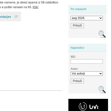
ke namene, je delež spama iz 58 odstotkov
e e-pošte narasel na 65.
Klik!
Po mesecih
ntarjev
Napredno
Išči:
Avtor: