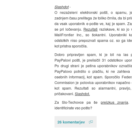
Slashdot
-
O nezaželeni elektronski pošti, o spamu, j
zadnjem času prelitega že toliko črnila, da bi pri
da vsak uporabnik e-pošte ve, kaj je spam. Za
se pri ločevanju.
Rezultati
raziskave, ki so jo v
MailFrontier Inc., so šokantni. Uporabniki 
odstotkih niso prepoznali spama oz. so ga ident
kot pristna sporočila.
Dobro pripravljen spam, ki je bil na las 
PayPalovi pošti, je prelisičil 31 odstotkov upo
Po drugi strani je petina uporabnikov označila
PayPalovo potrdilo o plačilu, ki ne zahteva
osebnih informacij, kot spam. Sporočilo Feder
Commission je polovica uporabnikov napačno 
kot spam. Rezultati so alarmantni, pravijo
pričakovani.
Slashdot.
Za Slo-Techovce pa še
preizkus znanja
. 
identificirate vso pošto?
26 komentarjev