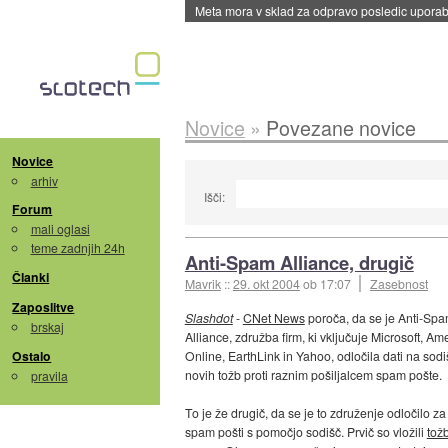
Meta mora v sklad za odpravo posledic uporabe
Novice
»
Povezane novice
Novice
arhiv
Išči:
Forum
mali oglasi
teme zadnjih 24h
Anti-Spam Alliance, drugič
Članki
Mavrik
::
29. okt 2004
ob 17:07
Zasebnost
Zaposlitve
Slashdot
-
CNet News
poroča, da se je Anti-Sp
brskaj
Alliance, združba firm, ki vključuje Microsoft, Am
Ostalo
Online, EarthLink in Yahoo, odločila dati na sod
novih tožb proti raznim pošiljalcem spam pošte.
pravila
To je že drugič, da se je to združenje odločilo za 
spam pošti s pomočjo sodišč. Prvič so vložili
tož