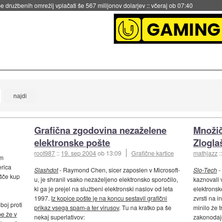
 družbenih omrežij vplačati še 567 milijonov dolarjev
::
včeraj ob 07:40
Grafična zgodovina nezaželene
Množič
elektronske pošte
Zlogl
root987
::
19. sep 2004
ob 13:09
Grafične kartice
mathjazz
:
am
erica
Slashdot
- Raymond Chen, sicer zaposlen v Microsoft-
Slo-Tech
-
išče kup
u, je shranil vsako nezaželjeno elektronsko sporočilo,
kaznovali 
ki ga je prejel na službeni elektronski naslov od leta
elektronske
1997.
Iz kopice pošte je na koncu sestavil grafični
zvrsti na 
boj proti
prikaz vsega spam-a ter virusov
. Tu na kratko pa še
minilo že t
be že v
nekaj superlativov:
zakonodajo