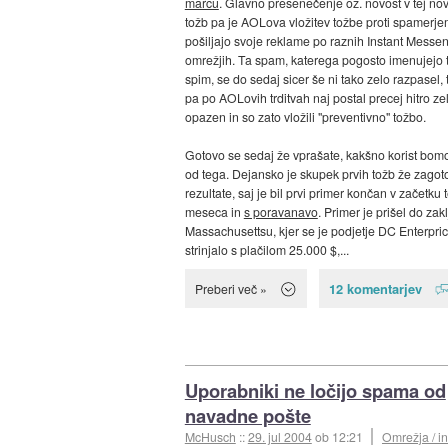
marcu
. Glavno presenečenje oz. novost v tej nov
tožb pa je AOLova vložitev tožbe proti spamerjem
pošiljajo svoje reklame po raznih Instant Messe
omrežjih. Ta spam, katerega pogosto imenujejo 
spim, se do sedaj sicer še ni tako zelo razpasel, 
pa po AOLovih trditvah naj postal precej hitro ze
opazen in so zato vložili "preventivno" tožbo.
Gotovo se sedaj že vprašate, kakšno korist bomo
od tega. Dejansko je skupek prvih tožb že zagoto
rezultate, saj je bil prvi primer končan v začetku 
meseca in
s poravanavo
. Primer je prišel do zak
Massachusettsu, kjer se je podjetje DC Enterpri
strinjalo s plačilom 25.000 $,...
12 komentarjev
Preberi več »
Uporabniki ne ločijo spama od
navadne pošte
McHusch
::
29. jul 2004
ob 12:21
Omrežja / in