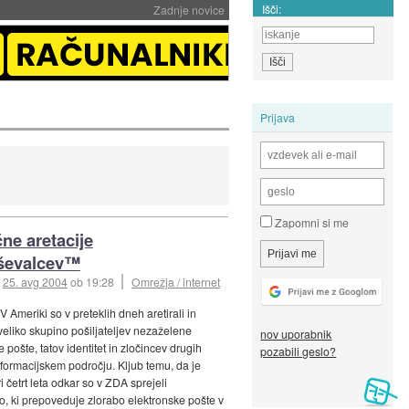
Išči:
Zadnje novice
Prijava
Zapomni si me
ne aretacije
aševalcev™
:
25. avg 2004
ob 19:28
Omrežja / internet
 V Ameriki so v preteklih dneh aretirali in
veliko skupino pošiljateljev nezaželene
nov uporabnik
 pošte, tatov identitet in zločincev drugih
pozabili geslo?
informacijskem področju. Kljub temu, da je
ri četrt leta odkar so v ZDA sprejeli
, ki prepoveduje zlorabo elektronske pošte v