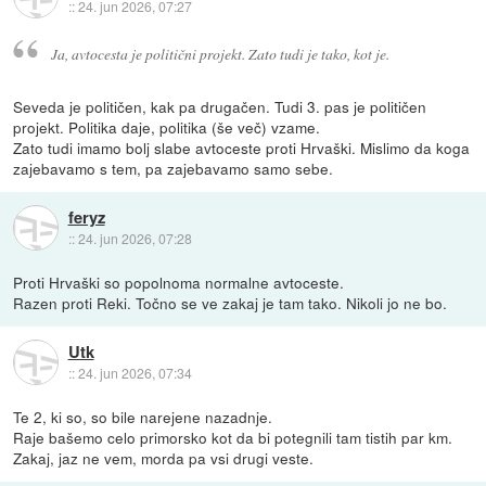
::
24. jun 2026, 07:27
Ja, avtocesta je politični projekt. Zato tudi je tako, kot je.
Seveda je političen, kak pa drugačen. Tudi 3. pas je političen
projekt. Politika daje, politika (še več) vzame.
Zato tudi imamo bolj slabe avtoceste proti Hrvaški. Mislimo da koga
zajebavamo s tem, pa zajebavamo samo sebe.
feryz
::
24. jun 2026, 07:28
Proti Hrvaški so popolnoma normalne avtoceste.
Razen proti Reki. Točno se ve zakaj je tam tako. Nikoli jo ne bo.
Utk
::
24. jun 2026, 07:34
Te 2, ki so, so bile narejene nazadnje.
Raje bašemo celo primorsko kot da bi potegnili tam tistih par km.
Zakaj, jaz ne vem, morda pa vsi drugi veste.