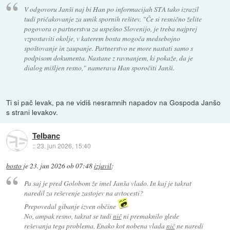
V odgovoru Janši naj bi Han po informacijah STA tako izrazil
tudi pričakovanje za umik spornih rešitev. "Če si resnično želite
pogovora o partnerstvu za uspešno Slovenijo, je treba najprej
vzpostaviti okolje, v katerem bosta mogoča medsebojno
spoštovanje in zaupanje. Partnerstvo ne more nastati samo s
podpisom dokumenta. Nastane z ravnanjem, ki pokaže, da je
dialog mišljen resno," namerava Han sporočiti Janši.
Ti si pač levak, pa ne vidiš nesramnih napadov na Gospoda Janšo
s strani levakov.
Telbanc
::
23. jun 2026, 15:40
bosto
je
23. jun 2026 ob 07:48
izjavil
:
Pa saj je pred Golobom že imel Janša vlado. In kaj je takrat
naredil za reševenje zastojev na avtocesti?
Prepovedal gibanje izven občine
No, ampak resno, takrat se tudi
nič
ni premaknilo glede
reševanja tega problema. Enako kot nobena vlada
nič
ne naredi