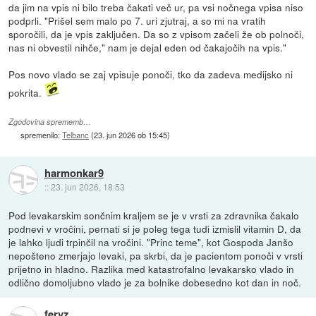
da jim na vpis ni bilo treba čakati več ur, pa vsi nočnega vpisa niso
podprli. "Prišel sem malo po 7. uri zjutraj, a so mi na vratih
sporočili, da je vpis zaključen. Da so z vpisom začeli že ob polnoči,
nas ni obvestil nihče," nam je dejal eden od čakajočih na vpis."
Pos novo vlado se zaj vpisuje ponoči, tko da zadeva medijsko ni
pokrita.
Zgodovina sprememb…
spremenilo:
Telbanc
(
23. jun 2026 ob 15:45
)
harmonkar9
::
23. jun 2026, 18:53
Pod levakarskim sončnim kraljem se je v vrsti za zdravnika čakalo
podnevi v vročini, pernati si je poleg tega tudi izmislil vitamin D, da
je lahko ljudi trpinčil na vročini. "Princ teme", kot Gospoda Janšo
nepošteno zmerjajo levaki, pa skrbi, da je pacientom ponoči v vrsti
prijetno in hladno. Razlika med katastrofalno levakarsko vlado in
odlično domoljubno vlado je za bolnike dobesedno kot dan in noč.
feryz