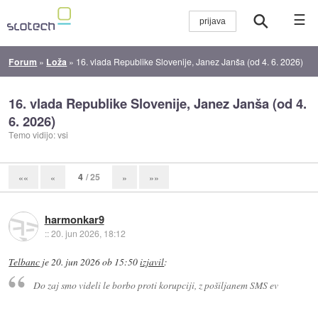
☰
Forum
»
Loža
»
16. vlada Republike Slovenije, Janez Janša (od 4. 6. 2026)
16. vlada Republike Slovenije, Janez Janša (od 4.
6. 2026)
Temo vidijo: vsi
4
/ 25
««
«
»
»»
harmonkar9
::
20. jun 2026, 18:12
Telbanc
je
20. jun 2026 ob 15:50
izjavil
:
Do zaj smo videli le borbo proti korupciji, z pošiljanem SMS ev