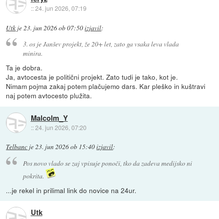
::
24. jun 2026, 07:19
Utk
je
23. jun 2026 ob 07:50
izjavil
:
3. os je Janšev projekt, že 20+ let, zato ga vsaka leva vlada
minira.
Ta je dobra.
Ja, avtocesta je politični projekt. Zato tudi je tako, kot je.
Nimam pojma zakaj potem plačujemo dars. Kar pleško in kuštravi
naj potem avtocesto plužita.
Malcolm_Y
::
24. jun 2026, 07:20
Telbanc
je
23. jun 2026 ob 15:40
izjavil
:
Pos novo vlado se zaj vpisuje ponoči, tko da zadeva medijsko ni
pokrita.
...je rekel in prilimal link do novice na 24ur.
Utk