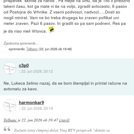
prispevek "skinite za narod". Pa mejte na umu, da je Tito v približno
takem času, kot ga mate vi še na voljo, zgradil avtocesto, 6 pasov
od Postojne do Vrhnike. Z vsemi podvoszi, nadvozi.....Dosti so
mogli minirat. Vam ne bo treba drugega ko zraven poflikat uni
meter zraven. Pazi 6 pasov. In gradili so pa sam podnevi. Res pa
je da niso meli Vrtovca.
Zgodovina sprememb…
spremenilo:
Telbanc
(
22. jun 2026 ob 19:48
)
c3p0
::
22. jun 2026, 20:12
Ne, Lukeca želimo nazaj, da se bom štempljal in printal račune na
avtomatu za kavo.
harmonkar9
::
22. jun 2026, 20:19
Telbanc
je
22. jun 2026 ob 19:47
izjavil
:
Začnite torej čimprej delat. Vsaj RTV prispevek "skinite za