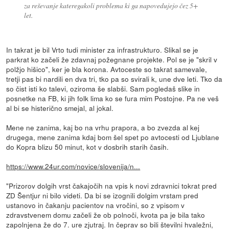
za reševanje kateregakoli problema ki ga napovedujejo čez 5+
let.
In takrat je bil Vrto tudi minister za infrastrukturo. Slikal se je
parkrat ko začeli že zdavnaj požegnane projekte. Pol se je "skril v
polžjo hišico", ker je bla korona. Avtoceste so takrat samevale,
tretji pas bi nardili en dva tri, tko pa so svirali k, une dve leti. Tko da
so čist isti ko talevi, oziroma še slabši. Sam pogledaš slike in
posnetke na FB, ki jih folk lima ko se fura mim Postojne. Pa ne veš
al bi se histerično smejal, al jokal.
Mene ne zanima, kaj bo na vrhu prapora, a bo zvezda al kej
drugega, mene zanima kdaj bom šel spet po avtocesti od Ljublane
do Kopra blizu 50 minut, kot v dosbrih starih časih.
https://www.24ur.com/novice/slovenija/n...
"Prizorov dolgih vrst čakajočih na vpis k novi zdravnici tokrat pred
ZD Šentjur ni bilo videti. Da bi se izognili dolgim vrstam pred
ustanovo in čakanju pacientov na vročini, so z vpisom v
zdravstvenem domu začeli že ob polnoči, kvota pa je bila tako
zapolnjena že do 7. ure zjutraj. In čeprav so bili številni hvaležni,