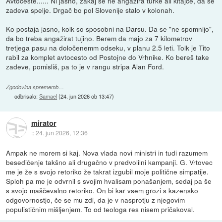
Avtoceste...... Ni jasno, zakaj se ne angažira turke ali kitajce, da se
zadeva spelje. Drgač bo pol Slovenije stalo v kolonah.
Ko postaja jasno, kolk so sposobni na Darsu. Da se "ne spomnijo",
da bo treba angažirat tujino. Berem da majo za 7 kilometrov
tretjega pasu na določenemm odseku, v planu 2.5 leti. Tolk je Tito
rabil za komplet avtocesto od Postojne do Vrhnike. Ko bereš take
zadeve, pomisliš, pa to je v rangu stripa Alan Ford.
Zgodovina sprememb…
odbrisalo:
Samael
(
24. jun 2026 ob 13:47
)
mirator
::
24. jun 2026, 12:36
Ampak ne morem si kaj. Nova vlada novi ministri in tudi razumem
besedičenje takšno ali drugačno v predvolilni kampanji. G. Vrtovec
me je že s svojo retoriko že takrat izgubil moje politične simpatije.
Sploh pa me je odvrnil s svojim hvalisam ponašanjem, sedaj pa še
s svojo maščevalno retoriko. On bi kar vsem grozi s kazensko
odgovornostjo, če se mu zdi, da je v nasprotju z njegovim
populističnim mišljenjem. To od teologa res nisem pričakoval.