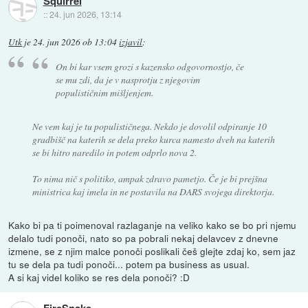
Squirrel
::
24. jun 2026, 13:14
Utk
je
24. jun 2026 ob 13:04
izjavil
:
On bi kar vsem grozi s kazensko odgovornostjo, če
se mu zdi, da je v nasprotju z njegovim
populističnim mišljenjem.
Ne vem kaj je tu populističnega. Nekdo je dovolil odpiranje 10
gradbišč na katerih se dela preko kurca namesto dveh na katerih
se bi hitro naredilo in potem odprlo nova 2.
To nima nič s politiko, ampak zdravo pametjo. Če je bi prejšna
ministrica kaj imela in ne postavila na DARS svojega direktorja.
Kako bi pa ti poimenoval razlaganje na veliko kako se bo pri njemu
delalo tudi ponoči, nato so pa pobrali nekaj delavcev z dnevne
izmene, se z njim malce ponoči poslikali češ glejte zdaj ko, sem jaz
tu se dela pa tudi ponoči... potem pa business as usual.
A si kaj videl koliko se res dela ponoči? :D