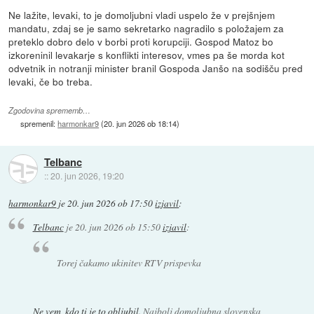
Ne lažite, levaki, to je domoljubni vladi uspelo že v prejšnjem
mandatu, zdaj se je samo sekretarko nagradilo s položajem za
preteklo dobro delo v borbi proti korupciji. Gospod Matoz bo
izkoreninil levakarje s konflikti interesov, vmes pa še morda kot
odvetnik in notranji minister branil Gospoda Janšo na sodišču pred
levaki, če bo treba.
Zgodovina sprememb…
spremenil:
harmonkar9
(
20. jun 2026 ob 18:14
)
Telbanc
::
20. jun 2026, 19:20
harmonkar9
je
20. jun 2026 ob 17:50
izjavil
:
Telbanc
je
20. jun 2026 ob 15:50
izjavil
:
Torej čakamo ukinitev RTV prispevka
Ne vem, kdo ti je to obljubil
. Najbolj domoljubna slovenska