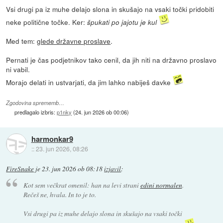
Vsi drugi pa iz muhe delajo slona in skušajo na vsaki točki pridobiti
neke politične točke. Ker:
špukati po jajotu je kul
Med tem:
glede državne proslave
.
Pernati je čas podjetnikov tako cenil, da jih niti na državno proslavo
ni vabil.
Morajo delati in ustvarjati, da jim lahko nabiješ davke
Zgodovina sprememb…
predlagalo izbris:
p1nky
(
24. jun 2026 ob 00:06
)
harmonkar9
::
23. jun 2026, 08:26
FireSnake
je
23. jun 2026 ob 08:18
izjavil
:
Kot sem večkrat omenil: han na levi strani
edini normalen
.
Rečeš ne, hvala. In to je to.
Vsi drugi pa iz muhe delajo slona in skušajo na vsaki točki