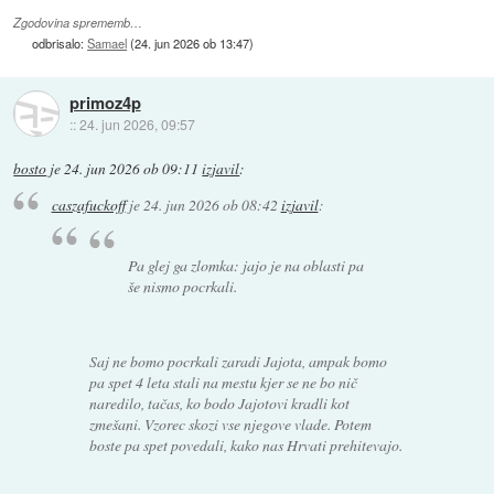
Zgodovina sprememb…
odbrisalo:
Samael
(
24. jun 2026 ob 13:47
)
primoz4p
::
24. jun 2026, 09:57
bosto
je
24. jun 2026 ob 09:11
izjavil
:
caszafuckoff
je
24. jun 2026 ob 08:42
izjavil
:
Pa glej ga zlomka: jajo je na oblasti pa
še nismo pocrkali.
Saj ne bomo pocrkali zaradi Jajota, ampak bomo
pa spet 4 leta stali na mestu kjer se ne bo nič
naredilo, tačas, ko bodo Jajotovi kradli kot
zmešani. Vzorec skozi vse njegove vlade. Potem
boste pa spet povedali, kako nas Hrvati prehitevajo.