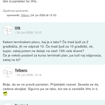
Isto si pametan ko Vrto.
Zgodovina sprememb…
spremenilo:
Telbanc
(
24. jun 2026 ob 13:10
)
Utk
::
24. jun 2026, 13:12
Kakem terminskem planu, kaj je s tabo? Če imaš ljudi za 2
gradbišča, jih ne odpiraš 10. Če imaš ljudi za 10 gradbišč, ok,
super, zakaj potem ne delajo na vseh 10ih cele dneve?
Če je nekdo postavil za kurac terminski plan, pa tudi naj odgovarja,
zakaj ne bi?
Telbanc
::
24. jun 2026, 13:14
Bolje, da se ne praviš pametan. Prijateljski nasvet. Seveda se da,
zadeve skrajšat. Sigurno pa ne tako, kot sta si zamislila Vrto in ti.