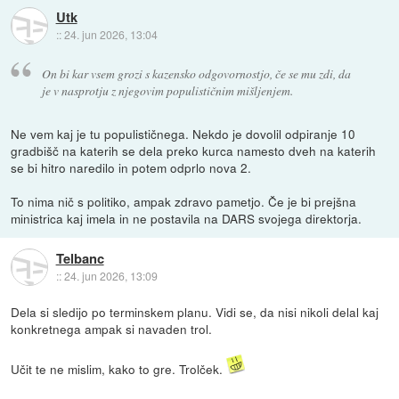
Utk
::
24. jun 2026, 13:04
On bi kar vsem grozi s kazensko odgovornostjo, če se mu zdi, da
je v nasprotju z njegovim populističnim mišljenjem.
Ne vem kaj je tu populističnega. Nekdo je dovolil odpiranje 10
gradbišč na katerih se dela preko kurca namesto dveh na katerih
se bi hitro naredilo in potem odprlo nova 2.
To nima nič s politiko, ampak zdravo pametjo. Če je bi prejšna
ministrica kaj imela in ne postavila na DARS svojega direktorja.
Telbanc
::
24. jun 2026, 13:09
Dela si sledijo po terminskem planu. Vidi se, da nisi nikoli delal kaj
konkretnega ampak si navaden trol.
Učit te ne mislim, kako to gre. Trolček.