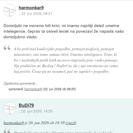
harmonkar9
::
22. jun 2026, 08:21
Domoljubi ne moremo biti krivi, mi imamo najvišji delež umetne
intelegence, čeprav ta osiveli levak na povezavi že napada našo
domoljubno vlado:
A ko prelistaš koalicijsko pogodbo, petnajst poglavij, petnajst
ministrstev, eno temo zaman iščeš. Umetno inteligenco. Tisto, ki
bo v naslednjih petih letih na novo napisala prav vsako panogo.
Nje praktično ni. Razlog? Najbrž ta, da z njo enostavno ne vemo,
kaj početi. Česar pa ne razumeš, pač ne zapišeš v pogodbo.
Zgodovina sprememb…
spremenil:
harmonkar9
(
22. jun 2026 ob 08:25
)
BuDi79
::
22. jun 2026, 14:35
harmonkar9
je
20. jun 2026 ob 19:58
izjavil
:
Domoljubi smo pred volitvami jasno opozarjali, da so levaki