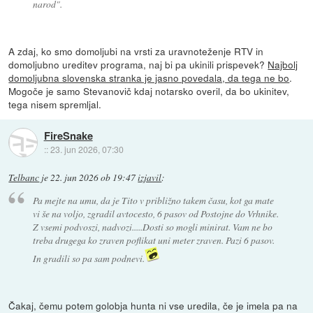
narod".
A zdaj, ko smo domoljubi na vrsti za uravnoteženje RTV in
domoljubno ureditev programa, naj bi pa ukinili prispevek?
Najbolj
domoljubna slovenska stranka je jasno povedala, da tega ne bo
.
Mogoče je samo Stevanovič kdaj notarsko overil, da bo ukinitev,
tega nisem spremljal.
FireSnake
::
23. jun 2026, 07:30
Telbanc
je
22. jun 2026 ob 19:47
izjavil
:
Pa mejte na umu, da je Tito v približno takem času, kot ga mate
vi še na voljo, zgradil avtocesto, 6 pasov od Postojne do Vrhnike.
Z vsemi podvoszi, nadvozi.....Dosti so mogli minirat. Vam ne bo
treba drugega ko zraven poflikat uni meter zraven. Pazi 6 pasov.
In gradili so pa sam podnevi.
Čakaj, čemu potem golobja hunta ni vse uredila, če je imela pa na