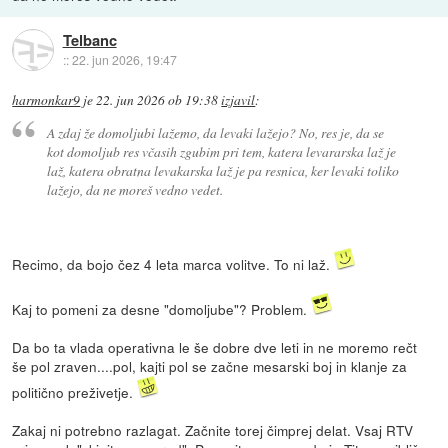
Telbanc
::
22. jun 2026, 19:47
harmonkar9
je
22. jun 2026 ob 19:38
izjavil
:
A zdaj že domoljubi lažemo, da levaki lažejo? No, res je, da se
kot domoljub res včasih zgubim pri tem, katera levararska laž je
laž, katera obratna levakarska laž je pa resnica, ker levaki toliko
lažejo, da ne moreš vedno vedet.
Recimo, da bojo čez 4 leta marca volitve. To ni laž.
Kaj to pomeni za desne "domoljube"? Problem.
Da bo ta vlada operativna le še dobre dve leti in ne moremo rečt
še pol zraven....pol, kajti pol se začne mesarski boj in klanje za
politično preživetje.
Zakaj ni potrebno razlagat. Začnite torej čimprej delat. Vsaj RTV