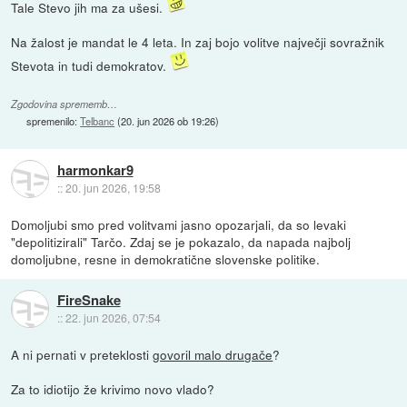
Tale Stevo jih ma za ušesi.
Na žalost je mandat le 4 leta. In zaj bojo volitve največji sovražnik
Stevota in tudi demokratov.
Zgodovina sprememb…
spremenilo:
Telbanc
(
20. jun 2026 ob 19:26
)
harmonkar9
::
20. jun 2026, 19:58
Domoljubi smo pred volitvami jasno opozarjali, da so levaki
"depolitizirali" Tarčo. Zdaj se je pokazalo, da napada najbolj
domoljubne, resne in demokratične slovenske politike.
FireSnake
::
22. jun 2026, 07:54
A ni pernati v preteklosti
govoril malo drugače
?
Za to idiotijo že krivimo novo vlado?