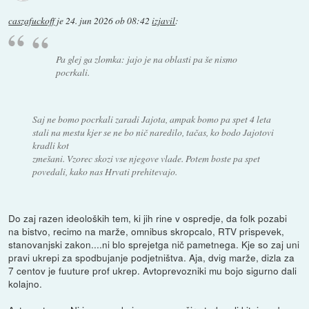
caszafuckoff
je
24. jun 2026 ob 08:42
izjavil
:
Pa glej ga zlomka: jajo je na oblasti pa še nismo
pocrkali.
Saj ne bomo pocrkali zaradi Jajota, ampak bomo pa spet 4 leta
stali na mestu kjer se ne bo nič naredilo, tačas, ko bodo Jajotovi
kradli kot
zmešani. Vzorec skozi vse njegove vlade. Potem boste pa spet
povedali, kako nas Hrvati prehitevajo.
Do zaj razen ideoloških tem, ki jih rine v ospredje, da folk pozabi
na bistvo, recimo na marže, omnibus skropcalo, RTV prispevek,
stanovanjski zakon....ni blo sprejetga nič pametnega. Kje so zaj uni
pravi ukrepi za spodbujanje podjetništva. Aja, dvig marže, dizla za
7 centov je fuuture prof ukrep. Avtoprevozniki mu bojo sigurno dali
kolajno.