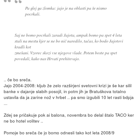
Pa glej ga zlomka: jajo je na oblasti pa še nismo
pocrkali.
Saj ne bomo pocrkali zaradi Jajota, ampak bomo pa spet 4 leta
stali na mestu kjer se ne bo nič naredilo, tačas, ko bodo Jajotovi
kradli kot
zmešani. Vzorec skozi vse njegove vlade. Potem boste pa spet
povedali, kako nas Hrvati prehitevajo.
.. če bo sreča.
Jajo 2004-2008: kljub že zelo razširjeni svetovni krizi je še kar silil
banke v dajanje slabih posojil, in potm jih je Bratuškova totalno
ustavila da ja zarine nož v hrbet .. pa smo izgubili 10 let rasti bdpja
...
Zdej se pričakuje pok ai balona, novembra bo delal štalo TACO ker
ne bo hotel volitev ..
Pomoje bo sreča če jo bomo odnesli tako kot leta 2008/9