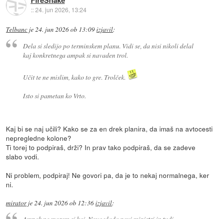
FireSnake
::
24. jun 2026, 13:24
Telbanc
je
24. jun 2026 ob 13:09
izjavil
:
Dela si sledijo po terminskem planu. Vidi se, da nisi nikoli delal
kaj konkretnega ampak si navaden trol.
Učit te ne mislim, kako to gre. Trolček.
Isto si pametan ko Vrto.
Kaj bi se naj učili? Kako se za en drek planira, da imaš na avtocesti
nepregledne kolone?
Ti torej to podpiraš, drži? In prav tako podpiraš, da se zadeve
slabo vodi.
Ni problem, podpiraj! Ne govori pa, da je to nekaj normalnega, ker
ni.
mirator
je
24. jun 2026 ob 12:36
izjavil
:
Ampak ne morem si kaj. Nova vlada novi ministri in tudi