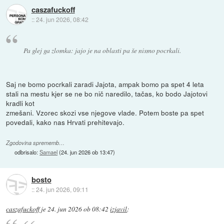
caszafuckoff
::
24. jun 2026, 08:42
Pa glej ga zlomka: jajo je na oblasti pa še nismo pocrkali.
Saj ne bomo pocrkali zaradi Jajota, ampak bomo pa spet 4 leta
stali na mestu kjer se ne bo nič naredilo, tačas, ko bodo Jajotovi
kradli kot
zmešani. Vzorec skozi vse njegove vlade. Potem boste pa spet
povedali, kako nas Hrvati prehitevajo.
Zgodovina sprememb…
odbrisalo:
Samael
(
24. jun 2026 ob 13:47
)
bosto
::
24. jun 2026, 09:11
caszafuckoff
je
24. jun 2026 ob 08:42
izjavil
: