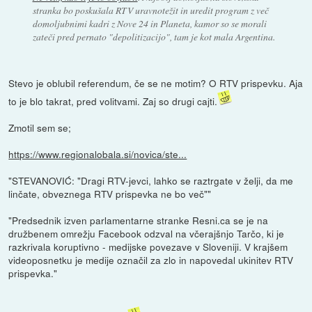
stranka bo poskušala RTV uravnotežit in uredit program z več
domoljubnimi kadri z Nove 24 in Planeta, kamor so se morali
zateči pred pernato "depolitizacijo", tam je kot mala Argentina.
Stevo je oblubil referendum, če se ne motim? O RTV prispevku. Aja
to je blo takrat, pred volitvami. Zaj so drugi cajti.
Zmotil sem se;
https://www.regionalobala.si/novica/ste...
"STEVANOVIĆ: "Dragi RTV-jevci, lahko se raztrgate v želji, da me
linčate, obveznega RTV prispevka ne bo več""
"Predsednik izven parlamentarne stranke Resni.ca se je na
družbenem omrežju Facebook odzval na včerajšnjo Tarčo, ki je
razkrivala koruptivno - medijske povezave v Sloveniji. V krajšem
videoposnetku je medije označil za zlo in napovedal ukinitev RTV
prispevka."