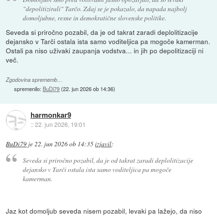
"depolitizirali" Tarčo. Zdaj se je pokazalo, da napada najbolj
domoljubne, resne in demokratične slovenske politike.
Seveda si priročno pozabil, da je od takrat zaradi deplolitizacije
dejansko v Tarči ostala ista samo voditeljica pa mogoče kamerman.
Ostali pa niso uživaki zaupanja vodstva... in jih po depolitizaciji ni
več.
Zgodovina sprememb…
spremenilo:
BuDi79
(
22. jun 2026 ob 14:36
)
harmonkar9
::
22. jun 2026, 19:01
BuDi79
je
22. jun 2026 ob 14:35
izjavil
:
Seveda si priročno pozabil, da je od takrat zaradi deplolitizacije
dejansko v Tarči ostala ista samo voditeljica pa mogoče
kamerman.
Jaz kot domoljub seveda nisem pozabil, levaki pa lažejo, da niso