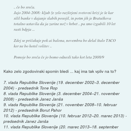
.. če bo sreča.
Jajo 2004-2008: kljub že zelo razširjeni svetovni krizi je še kar
silil banke v dajanje slabih posojil, in potm jih je Bratuškova
totalno ustavila da ja zarine nož v hrbet .. pa smo izgubili 10 let
rasti bdpja ...
Zdej se pričakuje pok ai balona, novembra bo delal štalo TACO
ker ne bo hotel volitev ..
Pomoje bo sreča če jo bomo odnesli tako kot leta 2008/9
Kako zelo zgodovinski spomin bledi ... kaj ima tak vpliv na to?
7. vlada Republike Slovenije (19. december 2002–3. december
2004) - predsednik Tone Rop
8. vlada Republike Slovenije (3. december 2004–21. november
2008) - predsednik Janez Janša
9. vlada Republike Slovenije (21. november 2008–10. februar
2012) - predsednik Borut Pahor
10. vlada Republike Slovenije (10. februar 2012–20. marec 2013) -
predsednik Janez Janša
11. vlada Republike Slovenije (20. marec 2013–18. september