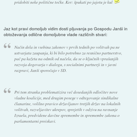
pridobiti neke politične točke. Ker:
špukati po jajotu je kul
Jaz kot pravi domoljub vidim dosti pljuvanja po Gospodu Janši in
obtoževanja odlične domoljubne vlade različnih stvari:
Način dela in vsebina zakonov v prvih tednih po volitvah pa ne
ustvarjata zaupanja, ki bi bilo potrebno za resnično partnerstvo,
pač pa kažeta na odmik od načela, da se o ključnih vprašanjih
razvoja dogovarja v dialogu, s socialnimi partnerji in v javni
razpravi, Janši sporočajo v SD.
Pri tem stranka problematizira več dosedanjih odločitev nove
vladne koalicije, med drugim posege v odtegovanje sindikalne
članarine, volilno pravico državljanov tretjih držav na lokalnih
volitvah, razveljavitev ukrepov, sprejetih v odzivu na ravnanje
Izraela, predvidene davčne spremembe in spremembe zakona o
parlamentarni preiskavi.