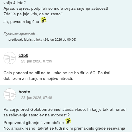
voljo 4 leta?
Ajaaa, saj res: podpirali so moratorij za širjenje avtocest!
Zdaj je pa jajo kriv, da so zastoji.
Ja, povsem logično
Zgodovina sprememb…
predlagalo izbris:
p1nky
(
24. jun 2026 ob 00:06
)
c3p0
::
23. jun 2026, 07:39
Celo ponosni so bili na to, kako se ne bo širilo AC. Pa tisti
debilizem z nižanjem omejitve hitrosti.
bosto
::
23. jun 2026, 07:48
Pa saj je pred Golobom že imel Janša vlado. In kaj je takrat naredil
za reševenje zastojev na avtocesti?
Prepovedal gibanje izven občine
No, ampak resno, takrat se tudi
nič
ni premaknilo glede reševanja