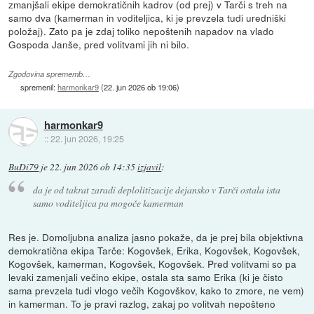
zmanjšali ekipe demokratičnih kadrov (od prej) v Tarči s treh na
samo dva (kamerman in voditeljica, ki je prevzela tudi uredniški
položaj). Zato pa je zdaj toliko nepoštenih napadov na vlado
Gospoda Janše, pred volitvami jih ni bilo.
Zgodovina sprememb…
spremenil:
harmonkar9
(
22. jun 2026 ob 19:06
)
harmonkar9
::
22. jun 2026, 19:25
BuDi79
je
22. jun 2026 ob 14:35
izjavil
:
da je od takrat zaradi deplolitizacije dejansko v Tarči ostala ista
samo voditeljica pa mogoče kamerman
Res je. Domoljubna analiza jasno pokaže, da je prej bila objektivna
demokratična ekipa Tarče: Kogovšek, Erika, Kogovšek, Kogovšek,
Kogovšek, kamerman, Kogovšek, Kogovšek. Pred volitvami so pa
levaki zamenjali večino ekipe, ostala sta samo Erika (ki je čisto
sama prevzela tudi vlogo večih Kogovškov, kako to zmore, ne vem)
in kamerman. To je pravi razlog, zakaj po volitvah nepošteno