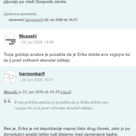
pljuvajo po vladi Gospoda Janše.
Zgodovina sprememb…
spremenil:
harmonkar9
(
22. jun 2026 ob 19:27
)
Musashi
::
22. jun 2026, 19:28
Tvoja golobja analiza je pozabila da je Erika dobila eno vzgojno ko
so ji pred volitvami skenslal oddajo.
harmonkar9
::
22. jun 2026, 19:31
Musashi
je
22. jun 2026 ob 19:28
izjavil
:
Tvoja golobja analiza je pozabila da je Erika dobila eno
vzgojno ko so ji pred volitvami skenslal oddajo.
Res je, Erika je od depolizacije naprej čisto drug človek, zato jo po
domoljubni analizi lahko tudi štejemo med zamenjane kadre,