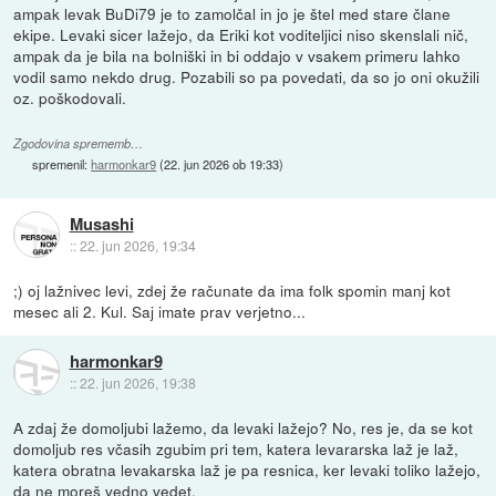
ampak levak BuDi79 je to zamolčal in jo je štel med stare člane
ekipe. Levaki sicer lažejo, da Eriki kot voditeljici niso skenslali nič,
ampak da je bila na bolniški in bi oddajo v vsakem primeru lahko
vodil samo nekdo drug. Pozabili so pa povedati, da so jo oni okužili
oz. poškodovali.
Zgodovina sprememb…
spremenil:
harmonkar9
(
22. jun 2026 ob 19:33
)
Musashi
::
22. jun 2026, 19:34
;) oj lažnivec levi, zdej že računate da ima folk spomin manj kot
mesec ali 2. Kul. Saj imate prav verjetno...
harmonkar9
::
22. jun 2026, 19:38
A zdaj že domoljubi lažemo, da levaki lažejo? No, res je, da se kot
domoljub res včasih zgubim pri tem, katera levararska laž je laž,
katera obratna levakarska laž je pa resnica, ker levaki toliko lažejo,
da ne moreš vedno vedet.