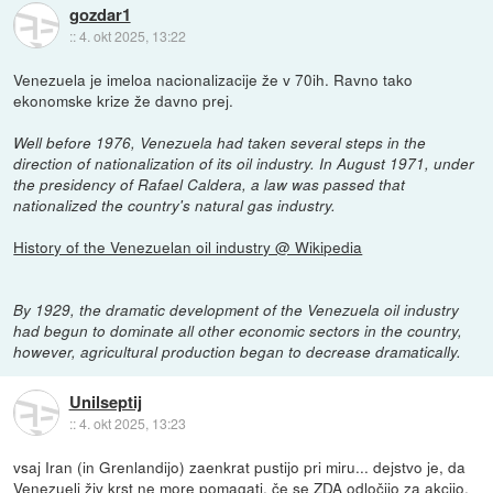
gozdar1
::
4. okt 2025, 13:22
Venezuela je imeloa nacionalizacije že v 70ih. Ravno tako
ekonomske krize že davno prej.
Well before 1976, Venezuela had taken several steps in the
direction of nationalization of its oil industry. In August 1971, under
the presidency of Rafael Caldera, a law was passed that
nationalized the country's natural gas industry.
History of the Venezuelan oil industry @ Wikipedia
By 1929, the dramatic development of the Venezuela oil industry
had begun to dominate all other economic sectors in the country,
however, agricultural production began to decrease dramatically.
Unilseptij
::
4. okt 2025, 13:23
vsaj Iran (in Grenlandijo) zaenkrat pustijo pri miru... dejstvo je, da
Venezueli živ krst ne more pomagati, če se ZDA odločijo za akcijo,