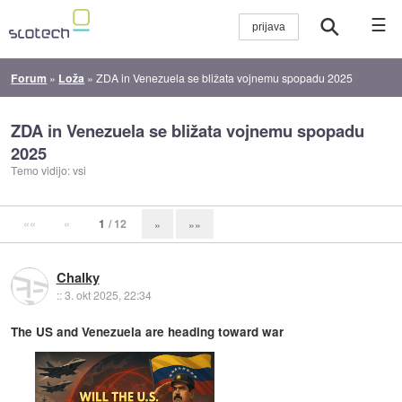
☰
Forum
»
Loža
»
ZDA in Venezuela se bližata vojnemu spopadu 2025
ZDA in Venezuela se bližata vojnemu spopadu
2025
Temo vidijo: vsi
««
«
1
/ 12
»
»»
Chalky
::
3. okt 2025, 22:34
The US and Venezuela are heading toward war