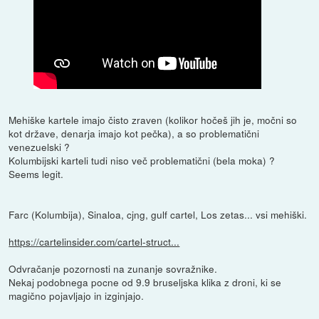
Mehiške kartele imajo čisto zraven (kolikor hočeš jih je, močni so
kot države, denarja imajo kot pečka), a so problematični
venezuelski ?
Kolumbijski karteli tudi niso več problematični (bela moka) ?
Seems legit.
Farc (Kolumbija), Sinaloa, cjng, gulf cartel, Los zetas... vsi mehiški.
https://cartelinsider.com/cartel-struct...
Odvračanje pozornosti na zunanje sovražnike.
Nekaj podobnega pocne od 9.9 bruseljska klika z droni, ki se
magično pojavljajo in izginjajo.