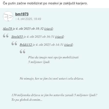
Če putin začne mobilizirat po moskvi je zaključil karjero.
bm1973
::
4. okt 2025, 18:49
Ales78
je
4. okt 2025 ob 18:32
izjavil
:
Strel455
je
4. okt 2025 ob 16:51
izjavil
:
Poldi112
je
4. okt 2025 ob 14:31
izjavil
:
Plus da imajo rusi opcijo mobilizirati
5 miljonov ljudi
Ne nimajo, ker se jim čez noč ustavi cela država.
139 miljonska država se jim bo ustavila zaradi 5 miljonov ljudi?
To pa globok dvomim...