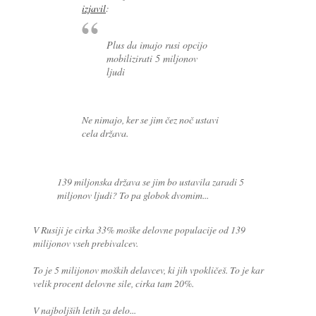
izjavil
:
Plus da imajo rusi opcijo
mobilizirati 5 miljonov
ljudi
Ne nimajo, ker se jim čez noč ustavi
cela država.
139 miljonska država se jim bo ustavila zaradi 5
miljonov ljudi? To pa globok dvomim...
V Rusiji je cirka 33% moške delovne populacije od 139
milijonov vseh prebivalcev.
To je 5 milijonov moških delavcev, ki jih vpokličeš. To je kar
velik procent delovne sile, cirka tam 20%.
V najboljših letih za delo...