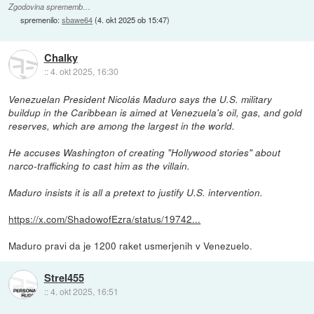
Zgodovina sprememb…
spremenilo:
sbawe64
(
4. okt 2025 ob 15:47
)
Chalky
::
4. okt 2025, 16:30
Venezuelan President Nicolás Maduro says the U.S. military
buildup in the Caribbean is aimed at Venezuela's oil, gas, and gold
reserves, which are among the largest in the world.
He accuses Washington of creating "Hollywood stories" about
narco-trafficking to cast him as the villain.
Maduro insists it is all a pretext to justify U.S. intervention.
https://x.com/ShadowofEzra/status/19742...
Maduro pravi da je 1200 raket usmerjenih v Venezuelo.
Strel455
::
4. okt 2025, 16:51