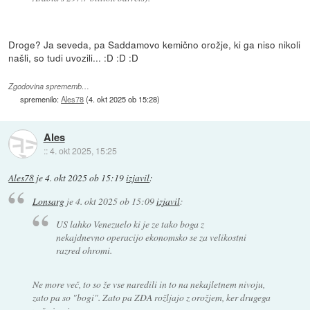
Droge? Ja seveda, pa Saddamovo kemično orožje, ki ga niso nikoli
našli, so tudi uvozili... :D :D :D
Zgodovina sprememb…
spremenilo:
Ales78
(
4. okt 2025 ob 15:28
)
Ales
::
4. okt 2025, 15:25
Ales78
je
4. okt 2025 ob 15:19
izjavil
:
Lonsarg
je
4. okt 2025 ob 15:09
izjavil
:
US lahko Venezuelo ki je ze tako boga z
nekajdnevno operacijo ekonomsko se za velikostni
razred ohromi.
Ne more več, to so že vse naredili in to na nekajletnem nivoju,
zato pa so "bogi". Zato pa ZDA rožljajo z orožjem, ker drugega