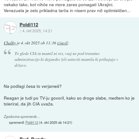
nekako tako, kot nihče ne more zares pomagati Ukrajini.
Venezuela je zelo prikladna tarča in nisem prav nič optimističen...
Poldi112
::
4. okt 2025, 14:21
Chalky
je
4. okt 2025 ob 11:36
izjavil
:
To glede CIA in mamil ni res, vsaj ne pod trenutno
administracijo ki dejansko želi ustaviti mamila ki prihajajo v
državo.
Na podlagi česa to verjameš?
Reagan je tudi po TV-ju govoril, kako so droge slabe, medtem ko je
toleriral, da jih CIA uvaža.
Zgodovina sprememb…
spremenil:
Poldi112
(
4. okt 2025 ob 14:21
)