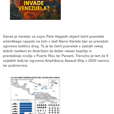
Danes je minister za vojno Pete Hegseth objavil četrti posnetek
ameriškega napada na čoln v lasti Narco Kartela kjer so prevažali
ogromno količino drog. To je še četrti posnetek v zadnjih nekaj
tednih medtem ko Američani že dober mesec kopičijo in
premeščajo orožje v Puerto Ricu ter Panami. Trenutno je tam že 9
vojaških ladij ter ogromna Amphibious Assault Ship z 2000 marinci,
ter podmornica.