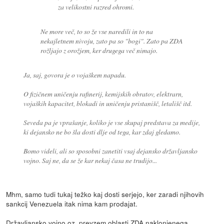
za velikostni razred ohromi.
Ne more več, to so že vse naredili in to na
nekajletnem nivoju, zato pa so "bogi". Zato pa ZDA
rožljajo z orožjem, ker drugega več nimajo.
Ja, saj, govora je o vojaškem napadu.
O fizičnem uničenju rafinerij, kemijskih obratov, elektrarn,
vojaških kapacitet, blokadi in uničenju pristanišč, letališč itd.
Seveda pa je vprašanje, koliko je vse skupaj predstava za medije,
ki dejansko ne bo šla dosti dlje od tega, kar zdaj gledamo.
Bomo videli, ali so sposobni zanetiti vsaj dejansko državljansko
vojno. Saj ne, da se že kar nekaj časa ne trudijo...
Mhm, samo tudi tukaj težko kaj dosti serjejo, ker zaradi njihovih
sankcij Venezuela itak nima kam prodajat.
Državljansko vojno oz. prevzem oblasti ZDA naklonjenega