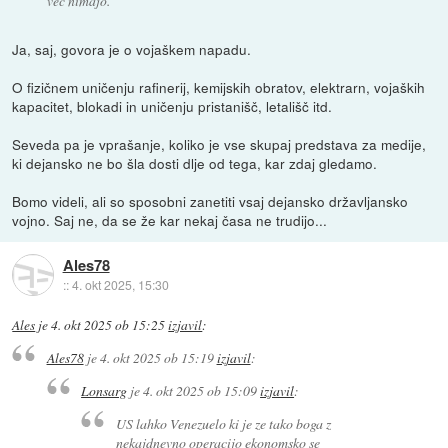
več nimajo.
Ja, saj, govora je o vojaškem napadu.
O fizičnem uničenju rafinerij, kemijskih obratov, elektrarn, vojaških
kapacitet, blokadi in uničenju pristanišč, letališč itd.
Seveda pa je vprašanje, koliko je vse skupaj predstava za medije,
ki dejansko ne bo šla dosti dlje od tega, kar zdaj gledamo.
Bomo videli, ali so sposobni zanetiti vsaj dejansko državljansko
vojno. Saj ne, da se že kar nekaj časa ne trudijo...
Ales78
::
4. okt 2025, 15:30
Ales
je
4. okt 2025 ob 15:25
izjavil
:
Ales78
je
4. okt 2025 ob 15:19
izjavil
:
Lonsarg
je
4. okt 2025 ob 15:09
izjavil
:
US lahko Venezuelo ki je ze tako boga z
nekajdnevno operacijo ekonomsko se