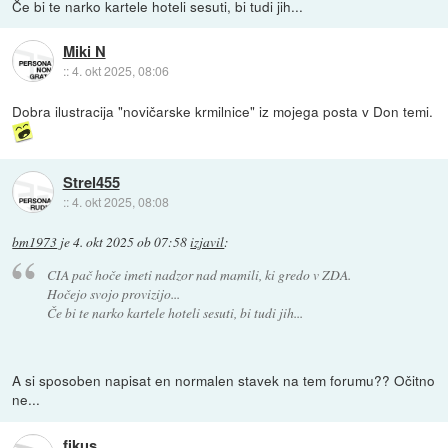
Če bi te narko kartele hoteli sesuti, bi tudi jih...
Miki N
::
4. okt 2025, 08:06
Dobra ilustracija "novičarske krmilnice" iz mojega posta v Don temi.
Strel455
::
4. okt 2025, 08:08
bm1973
je
4. okt 2025 ob 07:58
izjavil
:
CIA pač hoče imeti nadzor nad mamili, ki gredo v ZDA.
Hočejo svojo provizijo...
Če bi te narko kartele hoteli sesuti, bi tudi jih...
A si sposoben napisat en normalen stavek na tem forumu?? Očitno
ne...
fikus_