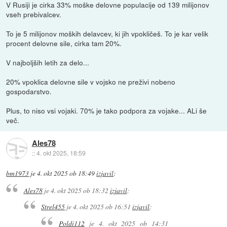
V Rusiji je cirka 33% moške delovne populacije od 139 milijonov
vseh prebivalcev.
To je 5 milijonov moških delavcev, ki jih vpokličeš. To je kar velik
procent delovne sile, cirka tam 20%.
V najboljših letih za delo...
20% vpoklica delovne sile v vojsko ne preživi nobeno
gospodarstvo.
Plus, to niso vsi vojaki. 70% je tako podpora za vojake... ALi še
več.
Ales78
::
4. okt 2025, 18:59
bm1973
je
4. okt 2025 ob 18:49
izjavil
:
Ales78
je
4. okt 2025 ob 18:32
izjavil
:
Strel455
je
4. okt 2025 ob 16:51
izjavil
:
Poldi112
je
4. okt 2025 ob 14:31