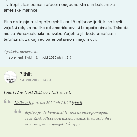
- v tropih, kar pomeni precej neugodno klimo in bolezni za
ameriške marince
Plus da imajo rusi opcijo mobilizirati 5 miljonov ljudi, ki so imeli
vojaški rok, za razliko od američanov, ki te opcije nimajo. Tako da
me za Venezuelo sila ne skrbi. Verjetno jih bodo američani
terorizirali, za kaj več pa enostavno nimajo moči.
Zgodovina sprememb…
spremenil:
Poldi112
(
4. okt 2025 ob 14:31
)
Pithlit
::
4. okt 2025, 14:51
Poldi112
je
4. okt 2025 ob 14:31
izjavil
:
Unilseptij
je
4. okt 2025 ob 13:23
izjavil
:
dejstvo je, da Venezueli živ krst ne more pomagati,
če se ZDA odločijo za akcijo, nekako tako, kot nihče
ne more zares pomagati Ukrajini.