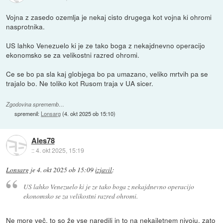
Vojna z zasedo ozemlja je nekaj cisto drugega kot vojna ki ohromi
nasprotnika.
US lahko Venezuelo ki je ze tako boga z nekajdnevno operacijo
ekonomsko se za velikostni razred ohromi.
Ce se bo pa sla kaj globjega bo pa umazano, veliko mrtvih pa se
trajalo bo. Ne toliko kot Rusom traja v UA sicer.
Zgodovina sprememb…
spremenil:
Lonsarg
(
4. okt 2025 ob 15:10
)
Ales78
::
4. okt 2025, 15:19
Lonsarg
je
4. okt 2025 ob 15:09
izjavil
:
US lahko Venezuelo ki je ze tako boga z nekajdnevno operacijo
ekonomsko se za velikostni razred ohromi.
Ne more več, to so že vse naredili in to na nekajletnem nivoju, zato