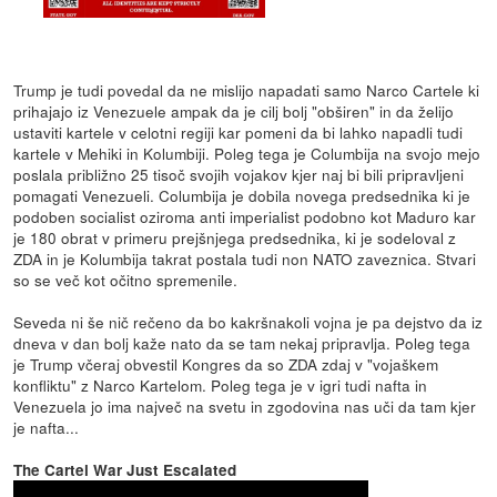
Trump je tudi povedal da ne mislijo napadati samo Narco Cartele ki
prihajajo iz Venezuele ampak da je cilj bolj "obširen" in da želijo
ustaviti kartele v celotni regiji kar pomeni da bi lahko napadli tudi
kartele v Mehiki in Kolumbiji. Poleg tega je Columbija na svojo mejo
poslala približno 25 tisoč svojih vojakov kjer naj bi bili pripravljeni
pomagati Venezueli. Columbija je dobila novega predsednika ki je
podoben socialist oziroma anti imperialist podobno kot Maduro kar
je 180 obrat v primeru prejšnjega predsednika, ki je sodeloval z
ZDA in je Kolumbija takrat postala tudi non NATO zaveznica. Stvari
so se več kot očitno spremenile.
Seveda ni še nič rečeno da bo kakršnakoli vojna je pa dejstvo da iz
dneva v dan bolj kaže nato da se tam nekaj pripravlja. Poleg tega
je Trump včeraj obvestil Kongres da so ZDA zdaj v "vojaškem
konfliktu" z Narco Kartelom. Poleg tega je v igri tudi nafta in
Venezuela jo ima največ na svetu in zgodovina nas uči da tam kjer
je nafta...
The Cartel War Just Escalated