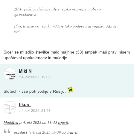
20% vpoklica delovne sile v vojsko ne preživi nobeno
gospodarstvo.
Plus, to niso vsi vojaki. 70% je tako podpora za vojake... ALi še
več.
Sicer se mi zdijo številke malo majhne (33) ampak imaš prav, nisem
upošteval upokojencev in mularije.
Miki N
::
4. okt 2025, 19:05
Slotech - vse poti vodijo v Rusijo.
fikus_
::
4. okt 2025, 21:48
MadMen
je
4. okt 2025 ob 11:33
izjavil
:
gozdar1
je
4. okt 2025 ob 09:53
izjavil
: