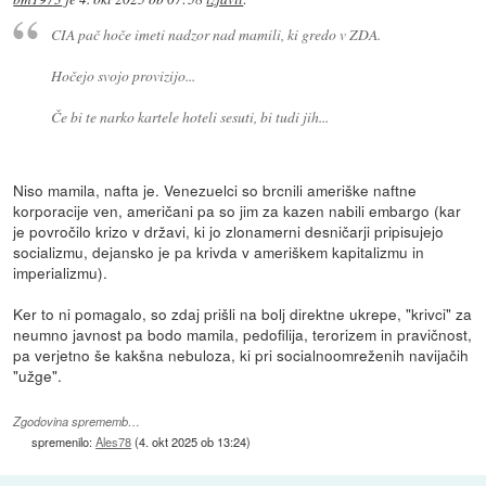
CIA pač hoče imeti nadzor nad mamili, ki gredo v ZDA.
Hočejo svojo provizijo...
Če bi te narko kartele hoteli sesuti, bi tudi jih...
Niso mamila, nafta je. Venezuelci so brcnili ameriške naftne
korporacije ven, američani pa so jim za kazen nabili embargo (kar
je povročilo krizo v državi, ki jo zlonamerni desničarji pripisujejo
socializmu, dejansko je pa krivda v ameriškem kapitalizmu in
imperializmu).
Ker to ni pomagalo, so zdaj prišli na bolj direktne ukrepe, "krivci" za
neumno javnost pa bodo mamila, pedofilija, terorizem in pravičnost,
pa verjetno še kakšna nebuloza, ki pri socialnoomreženih navijačih
"užge".
Zgodovina sprememb…
spremenilo:
Ales78
(
4. okt 2025 ob 13:24
)