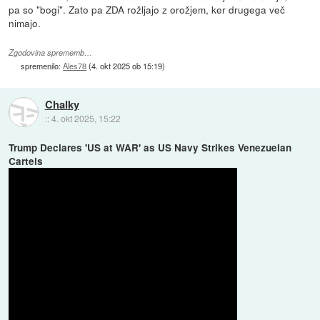
pa so "bogi". Zato pa ZDA rožljajo z orožjem, ker drugega več
nimajo.
Zgodovina sprememb…
spremenilo:
Ales78
(
4. okt 2025 ob 15:19
)
Chalky
::
4. okt 2025, 15:22
Trump Declares 'US at WAR' as US Navy Strikes Venezuelan
Cartels