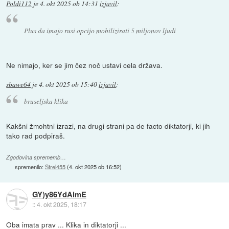
Poldi112
je
4. okt 2025 ob 14:31
izjavil
:
Plus da imajo rusi opcijo mobilizirati 5 miljonov ljudi
Ne nimajo, ker se jim čez noč ustavi cela država.
sbawe64
je
4. okt 2025 ob 15:40
izjavil
:
bruseljska klika
Kakšni žmohtni izrazi, na drugi strani pa de facto diktatorji, ki jih
tako rad podpiraš.
Zgodovina sprememb…
spremenilo:
Strel455
(
4. okt 2025 ob 16:52
)
GY)y86YdAimE
::
4. okt 2025, 18:17
Oba imata prav ... Klika in diktatorji ...