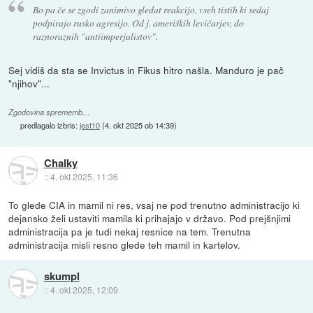
Bo pa če se zgodi zanimivo gledat reakcijo, vseh tistih ki sedaj
podpirajo rusko agresijo. Od j. ameriških levičarjev, do
raznoraznih "antiimperjalistov".
Sej vidiš da sta se Invictus in Fikus hitro našla. Manduro je pač
"njihov"...
Zgodovina sprememb…
predlagalo izbris:
jest10
(
4. okt 2025 ob 14:39
)
Chalky
::
4. okt 2025, 11:36
To glede CIA in mamil ni res, vsaj ne pod trenutno administracijo ki
dejansko želi ustaviti mamila ki prihajajo v državo. Pod prejšnjimi
administracija pa je tudi nekaj resnice na tem. Trenutna
administracija misli resno glede teh mamil in kartelov.
skumpl
::
4. okt 2025, 12:09