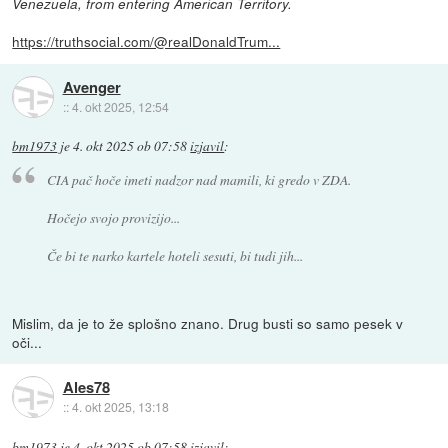
Venezuela, from entering American Territory.
https://truthsocial.com/@realDonaldTrum...
Avenger
::
4. okt 2025, 12:54
bm1973
je
4. okt 2025 ob 07:58
izjavil
:
CIA pač hoče imeti nadzor nad mamili, ki gredo v ZDA.
Hočejo svojo provizijo...
Če bi te narko kartele hoteli sesuti, bi tudi jih...
Mislim, da je to že splošno znano. Drug busti so samo pesek v
oči...
Ales78
::
4. okt 2025, 13:18
bm1973
je
4. okt 2025 ob 07:58
izjavil
: