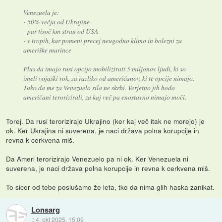
Venezuela je:
- 50% večja od Ukrajine
- par tisoč km stran od USA
- v tropih, kar pomeni precej neugodno klimo in bolezni za
ameriške marince
Plus da imajo rusi opcijo mobilizirati 5 miljonov ljudi, ki so
imeli vojaški rok, za razliko od američanov, ki te opcije nimajo.
Tako da me za Venezuelo sila ne skrbi. Verjetno jih bodo
američani terorizirali, za kaj več pa enostavno nimajo moči.
Torej. Da rusi terorizirajo Ukrajino (ker kaj več itak ne morejo) je
ok. Ker Ukrajina ni suverena, je naci država polna korupcije in
revna k cerkvena miš.
Da Ameri terorizirajo Venezuelo pa ni ok. Ker Venezuela ni
suverena, je naci država polna korupcije in revna k cerkvena miš.
To sicer od tebe poslušamo že leta, tko da nima glih haska zanikat.
Lonsarg
::
4. okt 2025, 15:09