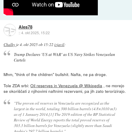
Ales78
::
4. okt 2025, 15:22
Chalky
je
4. okt 2025 ob 15:22
izjavil
:
Trump Declares 'US at WAR' as US Navy Strikes Venezuelan
Cartels
Mhm, "think of the children" bullshit. Nafta, ne pa droge.
Tole ZDA srbi:
Oil reserves in Venezuela @ Wikipedia
, ne morejo
se okoriščati z njihovimi naftnimi rezervami, pa jih zato terorizirajo.
"The proven oil reserves in Venezuela are recognized as the
largest in the world, totaling 300 billion barrels (4.8×1010 m3)
as of 1 January 2014.[1] The 2019 edition of the BP Statistical
Review of World Energy reports the total proved reserves of
303.3 billion barrels for Venezuela (slightly more than Saudi
Arabia's 297.7 billion barrels)."