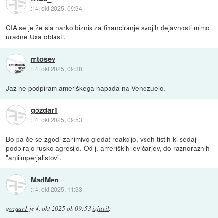
::
4. okt 2025, 09:34
CIA se je že šla narko biznis za financiranje svojih dejavnosti mimo
uradne Usa oblasti.
mtosev
::
4. okt 2025, 09:38
Jaz ne podpiram ameriškega napada na Venezuelo.
gozdar1
::
4. okt 2025, 09:53
Bo pa če se zgodi zanimivo gledat reakcijo, vseh tistih ki sedaj
podpirajo rusko agresijo. Od j. ameriških levičarjev, do raznoraznih
"antiimperjalistov".
MadMen
::
4. okt 2025, 11:33
gozdar1
je
4. okt 2025 ob 09:53
izjavil
: