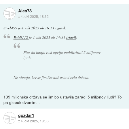
Ales78
::
4. okt 2025, 18:32
Strel455
je
4. okt 2025 ob 16:51
izjavil
:
Poldi112
je
4. okt 2025 ob 14:31
izjavil
:
Plus da imajo rusi opcijo mobilizirati 5 miljonov
ljudi
Ne nimajo, ker se jim čez noč ustavi cela država.
139 miljonska država se jim bo ustavila zaradi 5 miljonov ljudi? To
pa globok dvomim...
gozdar1
::
4. okt 2025, 18:36