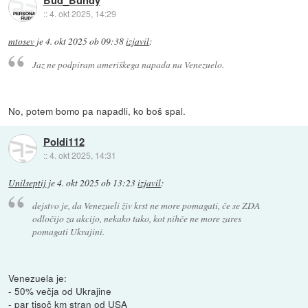
Bud_Bundy
::
4. okt 2025, 14:29
mtosev
je
4. okt 2025 ob 09:38
izjavil
:
Jaz ne podpiram ameriškega napada na Venezuelo.
No, potem bomo pa napadli, ko boš spal.
Poldi112
::
4. okt 2025, 14:31
Unilseptij
je
4. okt 2025 ob 13:23
izjavil
:
dejstvo je, da Venezueli živ krst ne more pomagati, če se ZDA
odločijo za akcijo, nekako tako, kot nihče ne more zares
pomagati Ukrajini.
Venezuela je:
- 50% večja od Ukrajine
- par tisoč km stran od USA