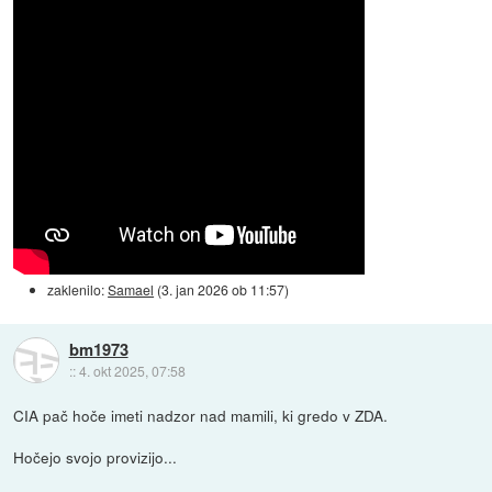
zaklenilo:
Samael
(
3. jan 2026 ob 11:57
)
bm1973
::
4. okt 2025, 07:58
CIA pač hoče imeti nadzor nad mamili, ki gredo v ZDA.
Hočejo svojo provizijo...