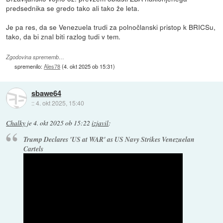
predsednika se gredo tako ali tako že leta.
Je pa res, da se Venezuela trudi za polnočlanski pristop k BRICSu,
tako, da bi znal biti razlog tudi v tem.
Zgodovina sprememb…
spremenilo:
Ales78
(
4. okt 2025 ob 15:31
)
sbawe64
::
4. okt 2025, 15:40
Chalky
je
4. okt 2025 ob 15:22
izjavil
:
Trump Declares 'US at WAR' as US Navy Strikes Venezuelan
Cartels