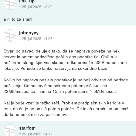
link_up
::
25. jul 2025, 13:39
a ni to za sms?
johnnyyy
::
25. jul 2025, 14:06
Stvari po navadi delujejo tako, da se naprava poveže na nek
server in potem periodično pošilja gps podatke tja. Oblika je
nešifriran string, kjer vse skupaj redko preseže 500B na poslano
lokacijo. Perioda se lahko nastavlja na sekundno bazo.
Koliko bo naprava poslala podatkov je najbolj odvisno od periode
pošiljanja. Če nastaviš na sekundo potem pričakuj cca
22MB/mesec, če imaš na 15min potem samo 1.5MB/mesec.
Kaj je bolje vzeti je težko reči. Problem predplačniških karic je v
tem, da če je ne polniš potem poteče. Če imaš naročnino pa imaš
dodatno položnico za par centov.
starfotr
::
25. jul 2025, 14:17