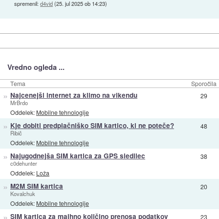
spremenil:
d4vid
(
25. jul 2025 ob 14:23
)
Vredno ogleda ...
Tema
Sporočila
»
Najcenejši internet za klimo na vikendu
29
MrBrdo
Oddelek:
Mobilne tehnologije
»
Kje dobiti predplačniško SIM kartico, ki ne poteče?
48
Ribič
Oddelek:
Mobilne tehnologije
»
Najugodnejša SIM kartica za GPS sledilec
38
c0dehunter
Oddelek:
Loža
»
M2M SIM kartica
20
Kovalchuk
Oddelek:
Mobilne tehnologije
»
SIM kartica za majhno količino prenosa podatkov
23