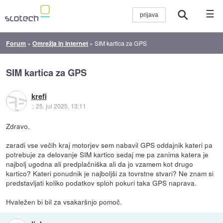
☰
Forum
»
Omrežja in internet
»
SIM kartica za GPS
SIM kartica za GPS
krefi
::
25. jul 2025, 13:11
Zdravo,
zaradi vse večih kraj motorjev sem nabavil GPS oddajnik kateri pa
potrebuje za delovanje SIM kartico sedaj me pa zanima katera je
najbolj ugodna ali predplačniška ali da jo vzamem kot drugo
kartico? Kateri ponudnik je najboljši za tovrstne stvari? Ne znam si
predstavljati koliko podatkov sploh pokuri taka GPS naprava.
Hvaležen bi bil za vsakaršnjo pomoč.