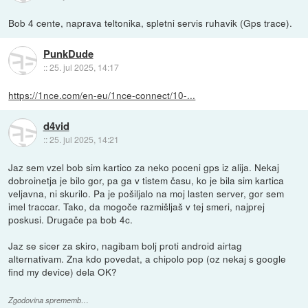
Bob 4 cente, naprava teltonika, spletni servis ruhavik (Gps trace).
PunkDude
::
25. jul 2025, 14:17
https://1nce.com/en-eu/1nce-connect/10-...
d4vid
::
25. jul 2025, 14:21
Jaz sem vzel bob sim kartico za neko poceni gps iz alija. Nekaj
dobroinetja je bilo gor, pa ga v tistem času, ko je bila sim kartica
veljavna, ni skurilo. Pa je pošiljalo na moj lasten server, gor sem
imel traccar. Tako, da mogoče razmišljaš v tej smeri, najprej
poskusi. Drugače pa bob 4c.
Jaz se sicer za skiro, nagibam bolj proti android airtag
alternativam. Zna kdo povedat, a chipolo pop (oz nekaj s google
find my device) dela OK?
Zgodovina sprememb…