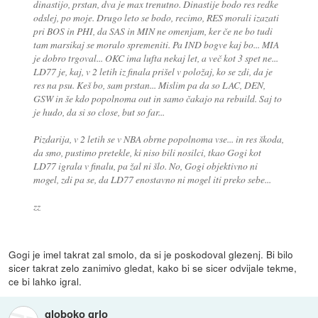
dinastijo, prstan, dva je max trenutno. Dinastije bodo res redke
odslej, po moje. Drugo leto se bodo, recimo, RES morali izazati
pri BOS in PHI, da SAS in MIN ne omenjam, ker če ne bo tudi
tam marsikaj se moralo spremeniti. Pa IND bogve kaj bo... MIA
je dobro trgoval... OKC ima lufta nekaj let, a več kot 3 spet ne...
LD77 je, kaj, v 2 letih iz finala prišel v položaj, ko se zdi, da je
res na psu. Keš bo, sam prstan... Mislim pa da so LAC, DEN,
GSW in še kdo popolnoma out in samo čakajo na rebuild. Saj to
je hudo, da si so close, but so far...
Pizdarija, v 2 letih se v NBA obrne popolnoma vse... in res škoda,
da smo, pustimo pretekle, ki niso bili nosilci, tkao Gogi kot
LD77 igrala v finalu, pa žal ni šlo. No, Gogi objektivno ni
mogel, zdi pa se, da LD77 enostavno ni mogel iti preko sebe...
zz
Gogi je imel takrat zal smolo, da si je poskodoval glezenj. Bi bilo
sicer takrat zelo zanimivo gledat, kako bi se sicer odvijale tekme,
ce bi lahko igral.
globoko grlo