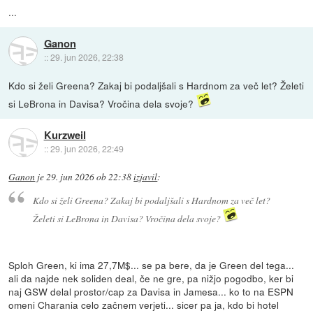
...
Ganon
::
29. jun 2026, 22:38
Kdo si želi Greena? Zakaj bi podaljšali s Hardnom za več let? Želeti
si LeBrona in Davisa? Vročina dela svoje?
Kurzweil
::
29. jun 2026, 22:49
Ganon
je
29. jun 2026 ob 22:38
izjavil
:
Kdo si želi Greena? Zakaj bi podaljšali s Hardnom za več let?
Želeti si LeBrona in Davisa? Vročina dela svoje?
Sploh Green, ki ima 27,7M$... se pa bere, da je Green del tega...
ali da najde nek soliden deal, če ne gre, pa nižjo pogodbo, ker bi
naj GSW delal prostor/cap za Davisa in Jamesa... ko to na ESPN
omeni Charania celo začnem verjeti... sicer pa ja, kdo bi hotel