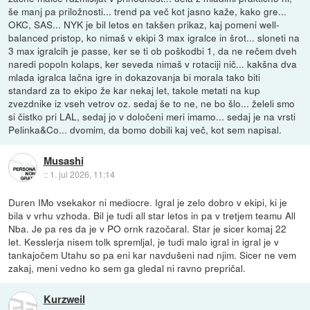
še manj pa priložnosti... trend pa več kot jasno kaže, kako gre...
OKC, SAS... NYK je bil letos en takšen prikaz, kaj pomeni well-
balanced pristop, ko nimaš v ekipi 3 max igralce in šrot... sloneti na
3 max igralcih je passe, ker se ti ob poškodbi 1, da ne rečem dveh
naredi popoln kolaps, ker seveda nimaš v rotaciji nič... kakšna dva
mlada igralca lačna igre in dokazovanja bi morala tako biti
standard za to ekipo že kar nekaj let, takole metati na kup
zvezdnike iz vseh vetrov oz. sedaj še to ne, ne bo šlo... želeli smo
si čistko pri LAL, sedaj jo v določeni meri imamo... sedaj je na vrsti
Pelinka&Co... dvomim, da bomo dobili kaj več, kot sem napisal.
Musashi
::
1. jul 2026, 11:14
Duren IMo vsekakor ni mediocre. Igral je zelo dobro v ekipi, ki je
bila v vrhu vzhoda. Bil je tudi all star letos in pa v tretjem teamu All
Nba. Je pa res da je v PO ornk razočaral. Star je sicer komaj 22
let. Kesslerja nisem tolk spremljal, je tudi malo igral in igral je v
tankajočem Utahu so pa eni kar navdušeni nad njim. Sicer ne vem
zakaj, meni vedno ko sem ga gledal ni ravno prepričal.
Kurzweil