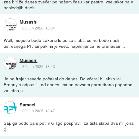
zna biti že danes zvečer po našem času kar pestro, vsekakor pa v
naslednjih dneh.
Musashi
::
30. jun 2026, 18:34
Well, mogoče bodo Lakersi letos še slabši če ne bodo našli
ustreznega PF, ampak mi je všeč, napihnjenca ne prenašam...
Musashi
::
30. jun 2026, 18:43
Je pa frajer seveda počakal do danes. Do včeraj bi lahko lal
Bronnyja odpustili, od danes ima pa povsem garantirano pogodbo
za letos ;)
Samael
::
30. jun 2026, 18:47
Saj, ga bodo pa s poti v G ligo pospravili za tista slaba dva milijona
:)