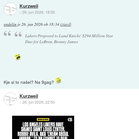
Kurzweil
::
26. jun 2026, 18:36
endelin
je
26. jun 2026 ob 18:34
izjavil
:
Lakers Proposed to Land Knicks' $294 Million Star
Duo for LeBron, Bronny James
Kje si to našel? Na 9gag?
Kurzweil
::
26. jun 2026, 22:50