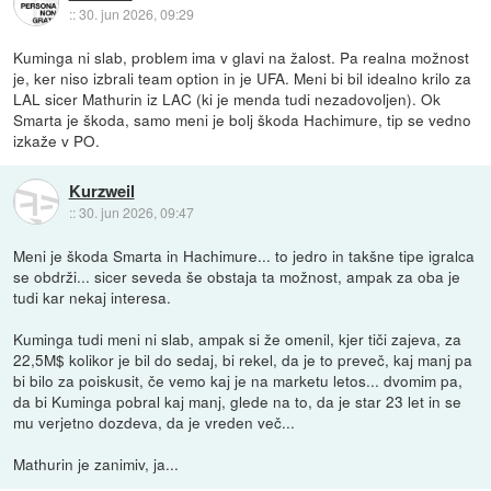
::
30. jun 2026, 09:29
Kuminga ni slab, problem ima v glavi na žalost. Pa realna možnost
je, ker niso izbrali team option in je UFA. Meni bi bil idealno krilo za
LAL sicer Mathurin iz LAC (ki je menda tudi nezadovoljen). Ok
Smarta je škoda, samo meni je bolj škoda Hachimure, tip se vedno
izkaže v PO.
Kurzweil
::
30. jun 2026, 09:47
Meni je škoda Smarta in Hachimure... to jedro in takšne tipe igralca
se obdrži... sicer seveda še obstaja ta možnost, ampak za oba je
tudi kar nekaj interesa.
Kuminga tudi meni ni slab, ampak si že omenil, kjer tiči zajeva, za
22,5M$ kolikor je bil do sedaj, bi rekel, da je to preveč, kaj manj pa
bi bilo za poiskusit, če vemo kaj je na marketu letos... dvomim pa,
da bi Kuminga pobral kaj manj, glede na to, da je star 23 let in se
mu verjetno dozdeva, da je vreden več...
Mathurin je zanimiv, ja...