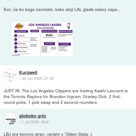
Evo, če bo koga zanimalo, kako stoji LAL glede salary capa...
Kurzweil
::
30. jun 2026, 21:45
JUST IN: The Los Angeles Clippers are trading Kawhi Leonard to
the Toronto Raptors for Brandon Ingram, Gradey Dick, 2 first-
round picks, 1 pick swap and 2 second-rounders.
globoko grlo
::
1. jul 2026, 06:41
LBJ gre koncno stran, verjetn v 'Olden State :)