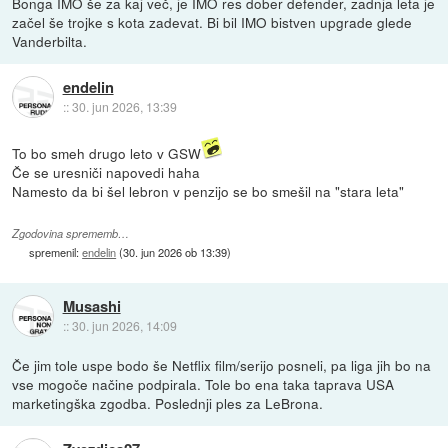
Bonga IMO še za kaj več, je IMO res dober defender, zadnja leta je
začel še trojke s kota zadevat. Bi bil IMO bistven upgrade glede
Vanderbilta.
endelin
::
30. jun 2026, 13:39
To bo smeh drugo leto v GSW
Če se uresniči napovedi haha
Namesto da bi šel lebron v penzijo se bo smešil na "stara leta"
Zgodovina sprememb…
spremenil:
endelin
(
30. jun 2026 ob 13:39
)
Musashi
::
30. jun 2026, 14:09
Če jim tole uspe bodo še Netflix film/serijo posneli, pa liga jih bo na
vse mogoče načine podpirala. Tole bo ena taka taprava USA
marketingška zgodba. Poslednji ples za LeBrona.