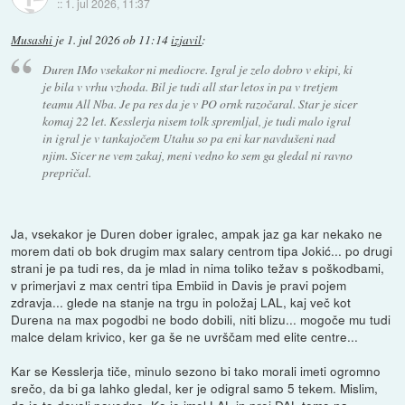
::
1. jul 2026, 11:37
Musashi
je
1. jul 2026 ob 11:14
izjavil
:
Duren IMo vsekakor ni mediocre. Igral je zelo dobro v ekipi, ki
je bila v vrhu vzhoda. Bil je tudi all star letos in pa v tretjem
teamu All Nba. Je pa res da je v PO ornk razočaral. Star je sicer
komaj 22 let. Kesslerja nisem tolk spremljal, je tudi malo igral
in igral je v tankajočem Utahu so pa eni kar navdušeni nad
njim. Sicer ne vem zakaj, meni vedno ko sem ga gledal ni ravno
prepričal.
Ja, vsekakor je Duren dober igralec, ampak jaz ga kar nekako ne
morem dati ob bok drugim max salary centrom tipa Jokić... po drugi
strani je pa tudi res, da je mlad in nima toliko težav s poškodbami,
v primerjavi z max centri tipa Embiid in Davis je pravi pojem
zdravja... glede na stanje na trgu in položaj LAL, kaj več kot
Durena na max pogodbi ne bodo dobili, niti blizu... mogoče mu tudi
malce delam krivico, ker ga še ne uvrščam med elite centre...
Kar se Kesslerja tiče, minulo sezono bi tako morali imeti ogromno
srečo, da bi ga lahko gledal, ker je odigral samo 5 tekem. Mislim,