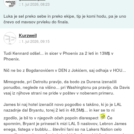
::
1. jul 2026, 08:23
Luka je sel preko sebe in preko ekipe, tip je komi hodu, pa je uno
črevo od mavsov prvleku do finala.
Kurzweil
::
1. jul 2026, 09:15
Tudi Kennard odšel... in sicer v Phoenix za 2 leti in 13M$ v
Phoenix.
Nič ne bo z Bogdanovićem v DEN z Jokićem, saj odhaja v HOU...
Mimogrede, pri Detroitu pravijo, da bodo za Durena izenačili
ponudbo, neglede na višino... pri Washingtonu pa pravijo, da Davis
vsaj iz njihove strani ne pride v poštev v nobenem primeru.
James bi naj hotel izenačit novo pogodbo s takšno, ki jo je LAL
nazadnje dal Bryantu, torej 2 leti in 48,5M$... in ker se to ni
zgodilo, je bil to v njegovih očeh popoln disrespect
Če
spomnim, Bryant je prinesel k mizi LAL 5 naslovov, Lebron James
enega, tistega v bubblu... številni fani so na Lakers Nation celo