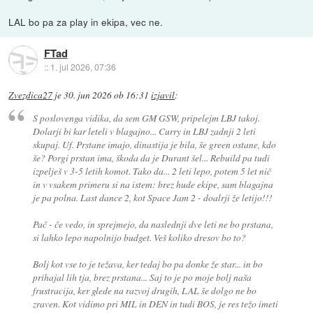
LAL bo pa za play in ekipa, vec ne.
FTad
::
1. jul 2026, 07:36
Zvezdica27
je
30. jun 2026 ob 16:31
izjavil
:
S poslovenga vidika, da sem GM GSW, pripelejm LBJ takoj.
Dolarji bi kar leteli v blagajno... Curry in LBJ zadnji 2 leti
skupaj. Uf. Prstane imajo, dinastija je bila, še green ostane, kdo
še? Porgi prstan ima, škoda da je Durant šel... Rebuild pa tudi
izpelješ v 3-5 letih komot. Tako da... 2 leti lepo, potem 5 let nič
in v vsakem primeru si na istem: brez hude ekipe, sam blagajna
je pa polna. Last dance 2, kot Space Jam 2 - doalrji že letijo!!!
Pač - če vedo, in sprejmejo, da naslednji dve leti ne bo prstana,
si lahko lepo napolnijo budget. Veš koliko dresov bo to?
Bolj kot vse to je težava, ker tedaj bo pa donke že star... in bo
prihajal lih tja, brez prstana... Saj to je po moje bolj naša
frustracija, ker glede na razvoj drugih, LAL še dolgo ne bo
zraven. Kot vidimo pri MIL in DEN in tudi BOS, je res težo imeti