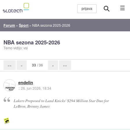
☰
Forum
»
Šport
»
NBA sezona 2025-2026
NBA sezona 2025-2026
Temo vidijo: vsi
33
/ 36
««
«
»
»»
endelin
::
26. jun 2026, 18:34
Lakers Proposed to Land Knicks' $294 Million Star Duo for
LeBron, Bronny James