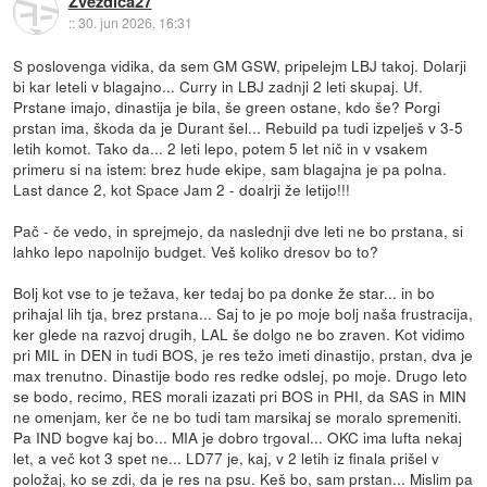
Zvezdica27
::
30. jun 2026, 16:31
S poslovenga vidika, da sem GM GSW, pripelejm LBJ takoj. Dolarji
bi kar leteli v blagajno... Curry in LBJ zadnji 2 leti skupaj. Uf.
Prstane imajo, dinastija je bila, še green ostane, kdo še? Porgi
prstan ima, škoda da je Durant šel... Rebuild pa tudi izpelješ v 3-5
letih komot. Tako da... 2 leti lepo, potem 5 let nič in v vsakem
primeru si na istem: brez hude ekipe, sam blagajna je pa polna.
Last dance 2, kot Space Jam 2 - doalrji že letijo!!!
Pač - če vedo, in sprejmejo, da naslednji dve leti ne bo prstana, si
lahko lepo napolnijo budget. Veš koliko dresov bo to?
Bolj kot vse to je težava, ker tedaj bo pa donke že star... in bo
prihajal lih tja, brez prstana... Saj to je po moje bolj naša frustracija,
ker glede na razvoj drugih, LAL še dolgo ne bo zraven. Kot vidimo
pri MIL in DEN in tudi BOS, je res težo imeti dinastijo, prstan, dva je
max trenutno. Dinastije bodo res redke odslej, po moje. Drugo leto
se bodo, recimo, RES morali izazati pri BOS in PHI, da SAS in MIN
ne omenjam, ker če ne bo tudi tam marsikaj se moralo spremeniti.
Pa IND bogve kaj bo... MIA je dobro trgoval... OKC ima lufta nekaj
let, a več kot 3 spet ne... LD77 je, kaj, v 2 letih iz finala prišel v
položaj, ko se zdi, da je res na psu. Keš bo, sam prstan... Mislim pa