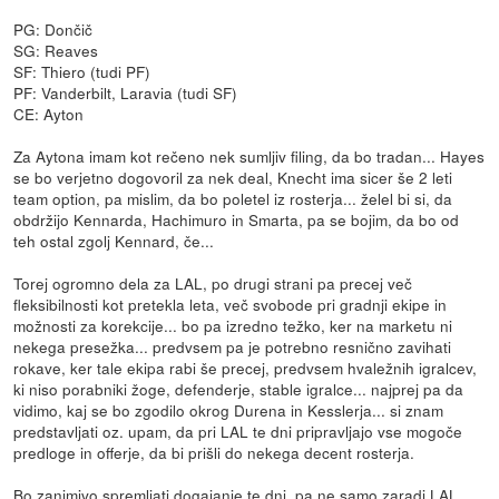
PG: Dončič
SG: Reaves
SF: Thiero (tudi PF)
PF: Vanderbilt, Laravia (tudi SF)
CE: Ayton
Za Aytona imam kot rečeno nek sumljiv filing, da bo tradan... Hayes
se bo verjetno dogovoril za nek deal, Knecht ima sicer še 2 leti
team option, pa mislim, da bo poletel iz rosterja... želel bi si, da
obdržijo Kennarda, Hachimuro in Smarta, pa se bojim, da bo od
teh ostal zgolj Kennard, če...
Torej ogromno dela za LAL, po drugi strani pa precej več
fleksibilnosti kot pretekla leta, več svobode pri gradnji ekipe in
možnosti za korekcije... bo pa izredno težko, ker na marketu ni
nekega presežka... predvsem pa je potrebno resnično zavihati
rokave, ker tale ekipa rabi še precej, predvsem hvaležnih igralcev,
ki niso porabniki žoge, defenderje, stable igralce... najprej pa da
vidimo, kaj se bo zgodilo okrog Durena in Kesslerja... si znam
predstavljati oz. upam, da pri LAL te dni pripravljajo vse mogoče
predloge in offerje, da bi prišli do nekega decent rosterja.
Bo zanimivo spremljati dogajanje te dni, pa ne samo zaradi LAL...