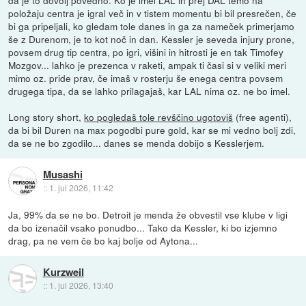
da je to dovolj povedno. Ko je imel LAL in prej DAL temo na
položaju centra je igral več in v tistem momentu bi bil presrečen, če
bi ga pripeljali, ko gledam tole danes in ga za nameček primerjamo
še z Durenom, je to kot noč in dan. Kessler je seveda injury prone,
povsem drug tip centra, po igri, višini in hitrosti je en tak Timofey
Mozgov... lahko je prezenca v raketi, ampak ti časi si v veliki meri
mimo oz. pride prav, če imaš v rosterju še enega centra povsem
drugega tipa, da se lahko prilagajaš, kar LAL nima oz. ne bo imel.
Long story short,
ko pogledaš tole revščino ugotoviš
(free agenti),
da bi bil Duren na max pogodbi pure gold, kar se mi vedno bolj zdi,
da se ne bo zgodilo... danes se menda dobijo s Kesslerjem.
Musashi
::
1. jul 2026, 11:42
Ja, 99% da se ne bo. Detroit je menda že obvestil vse klube v ligi
da bo izenačil vsako ponudbo... Tako da Kessler, ki bo izjemno
drag, pa ne vem če bo kaj bolje od Aytona...
Kurzweil
::
1. jul 2026, 13:40