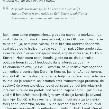
Musashi
je
1. jul 2026 ob 10:55
izjavil
:
Je pa tole kar bedno (če ne bo centra še toliko bolj)
Manu+Grimes je imo slabše od Rui+Smart, izgubili se še
Kennarda, kot uporabnega rotacijskega igralca.
Itak... sem samo pragmatičen... glede na stanje na marketu... pa
mislim, da če bo tako kot sem napisal, bo še OK... se bojim, da še
to ne bo... ja, sem pisal včeraj, da bi bilo fino obdržat Kennarda,
vsaj njega od te trojice (najraje vse tri), ampak očitno gredo vsi...
sicer za prva dva še obstaja možnost, ampak vprašanje, koliko bi
Smart in Hachimura sedaj hotela, glede na to, da sta malce
potipala teren in dobil feedback, da je interes za oba... v
zajebanem položaju je LAL... dvomim, da je rešitev max pogodba
za mediocre centra tipa Duren in Kessler, jasno, LAL rabi centra,
ampak LAL že ima dva max igralca, tretji max igralec smo videli vsa
ta leta, da je problem, sej ostaneš brez manevrskega prostora, da
sestaviš še preostalo ekipo, po drugi strani pa tudi teh rotacijskih
igralcev ni ravno na pretek. Kot rečeno, zajebano bo... jaz bi raje
vzel 4-5 hvaležnih rotacijskih igralcev, ki delajo korekcije povsod
tam, kjer Dončič in Reaves ne briljirata in tudi nista za to v ekipi,
torej grind, obramba, borba... bi pa seveda bilo fino, da LAL tudi
začne malce razmišljat v prihodnost... dela z mladimi praktično ni,