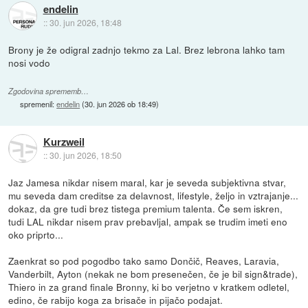
endelin
::
30. jun 2026, 18:48
Brony je že odigral zadnjo tekmo za Lal. Brez lebrona lahko tam
nosi vodo
Zgodovina sprememb…
spremenil:
endelin
(
30. jun 2026 ob 18:49
)
Kurzweil
::
30. jun 2026, 18:50
Jaz Jamesa nikdar nisem maral, kar je seveda subjektivna stvar,
mu seveda dam creditse za delavnost, lifestyle, željo in vztrajanje...
dokaz, da gre tudi brez tistega premium talenta. Če sem iskren,
tudi LAL nikdar nisem prav prebavljal, ampak se trudim imeti eno
oko priprto...
Zaenkrat so pod pogodbo tako samo Dončič, Reaves, Laravia,
Vanderbilt, Ayton (nekak ne bom presenečen, če je bil sign&trade),
Thiero in za grand finale Bronny, ki bo verjetno v kratkem odletel,
edino, če rabijo koga za brisače in pijačo podajat.