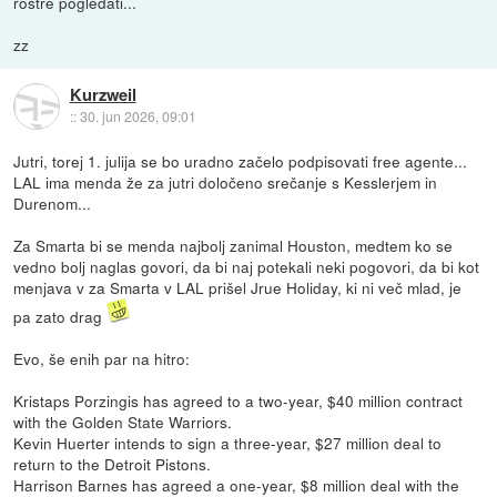
rostre pogledati...
zz
Kurzweil
::
30. jun 2026, 09:01
Jutri, torej 1. julija se bo uradno začelo podpisovati free agente...
LAL ima menda že za jutri določeno srečanje s Kesslerjem in
Durenom...
Za Smarta bi se menda najbolj zanimal Houston, medtem ko se
vedno bolj naglas govori, da bi naj potekali neki pogovori, da bi kot
menjava v za Smarta v LAL prišel Jrue Holiday, ki ni več mlad, je
pa zato drag
Evo, še enih par na hitro:
Kristaps Porzingis has agreed to a two-year, $40 million contract
with the Golden State Warriors.
Kevin Huerter intends to sign a three-year, $27 million deal to
return to the Detroit Pistons.
Harrison Barnes has agreed a one-year, $8 million deal with the