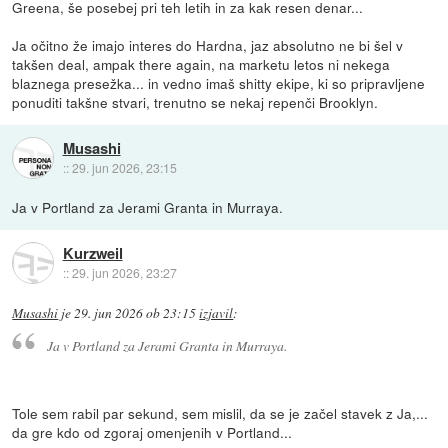
Greena, še posebej pri teh letih in za kak resen denar...
Ja očitno že imajo interes do Hardna, jaz absolutno ne bi šel v
takšen deal, ampak there again, na marketu letos ni nekega
blaznega presežka... in vedno imaš shitty ekipe, ki so pripravljene
ponuditi takšne stvari, trenutno se nekaj repenči Brooklyn.
Musashi
::
29. jun 2026, 23:15
Ja v Portland za Jerami Granta in Murraya.
Kurzweil
::
29. jun 2026, 23:27
Musashi
je
29. jun 2026 ob 23:15
izjavil
:
Ja v Portland za Jerami Granta in Murraya.
Tole sem rabil par sekund, sem mislil, da se je začel stavek z Ja,...
da gre kdo od zgoraj omenjenih v Portland...