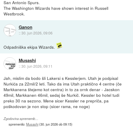
San Antonio Spurs.
The Washington Wizards have shown interest in Russell
Westbrook.
Ganon
::
30. jun 2026, 09:06
Odpadniška ekipa Wizards.
Musashi
::
30. jun 2026, 09:11
Jah, mislim da bodo šli Lakersi s Kesslerjem. Utah je podpisal
Nurkića za 22mil/2 leti. Tako da ima Utah praktično 4 centre (če
Markkanena štejemo kot centra) in to za ornk denar - Jacskon
49mil, Markkanen 46mil, sedaj še Nurkič. Kessler bo hotel tudi
preko 30 na sezono. Mene sicer Kessler ne prepriča, pa
poškodovan je non stop (sicer rama, ne noge)
Zgodovina sprememb…
spremenilo:
Musashi
(
30. jun 2026 ob 09:15
)