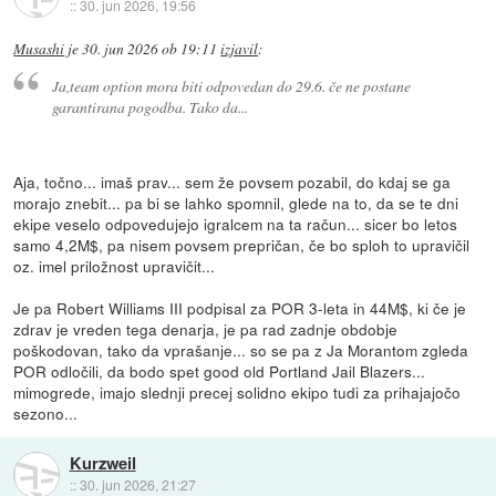
::
30. jun 2026, 19:56
Musashi
je
30. jun 2026 ob 19:11
izjavil
:
Ja,team option mora biti odpovedan do 29.6. če ne postane
garantirana pogodba. Tako da...
Aja, točno... imaš prav... sem že povsem pozabil, do kdaj se ga
morajo znebit... pa bi se lahko spomnil, glede na to, da se te dni
ekipe veselo odpovedujejo igralcem na ta račun... sicer bo letos
samo 4,2M$, pa nisem povsem prepričan, če bo sploh to upravičil
oz. imel priložnost upravičit...
Je pa Robert Williams III podpisal za POR 3-leta in 44M$, ki če je
zdrav je vreden tega denarja, je pa rad zadnje obdobje
poškodovan, tako da vprašanje... so se pa z Ja Morantom zgleda
POR odločili, da bodo spet good old Portland Jail Blazers...
mimogrede, imajo slednji precej solidno ekipo tudi za prihajajočo
sezono...
Kurzweil
::
30. jun 2026, 21:27