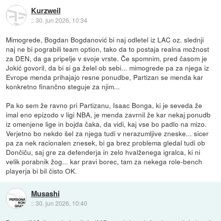
Kurzweil
::
30. jun 2026, 10:34
Mimogrede, Bogdan Bogdanović bi naj odletel iz LAC oz. slednji
naj ne bi pograbili team option, tako da to postaja realna možnost
za DEN, da ga pripelje v svoje vrste. Če spomnim, pred časom je
Jokić govoril, da bi si ga želel ob sebi... mimogrede pa za njega iz
Evrope menda prihajajo resne ponudbe, Partizan se menda kar
konkretno finančno steguje za njim...
Pa ko sem že ravno pri Partizanu, Isaac Bonga, ki je seveda že
imal eno epizodo v ligi NBA, je menda zavrnil že kar nekaj ponudb
iz omenjene lige in bojda čaka, da vidi, kaj vse bo padlo na mizo.
Verjetno bo nekdo šel za njega tudi v nerazumljive zneske... sicer
pa za nek racionalen znesek, bi ga brez problema gledal tudi ob
Dončiču, saj gre za defenderja in zelo hvalženega igralca, ki ni
velik porabnik žog... kar pravi borec, tam za nekega role-bench
playerja bi bil čisto OK.
Musashi
::
30. jun 2026, 10:40