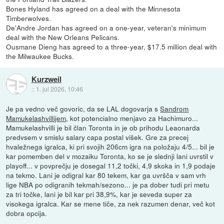
Bones Hyland has agreed on a deal with the Minnesota
Timberwolves.
De'Andre Jordan has agreed on a one-year, veteran's minimum
deal with the New Orleans Pelicans.
Ousmane Dieng has agreed to a three-year, $17.5 million deal with
the Milwaukee Bucks.
Kurzweil
::
1. jul 2026, 10:46
Je pa vedno več govoric, da se LAL dogovarja s
Sandrom
Mamukelashvillijem
, kot potencialno menjavo za Hachimuro...
Mamukelashvilli je bil član Toronta in je ob prihodu Leaonarda
predvsem v smislu salary capa postal višek. Gre za precej
hvaležnega igralca, ki pri svojih 206cm igra na položaju 4/5... bil je
kar pomemben del v mozaiku Toronta, ko se je slednji lani uvrstil v
playoff... v povprečju je dosegal 11,2 točki, 4,9 skoka in 1,9 podaje
na tekmo. Lani je odigral kar 80 tekem, kar ga uvršča v sam vrh
lige NBA po odigranih tekmah/sezono... je pa dober tudi pri metu
za tri točke, lani je bil kar pri 38,9%, kar je seveda super za
visokega igralca. Kar se mene tiče, za nek razumen denar, več kot
dobra opcija.