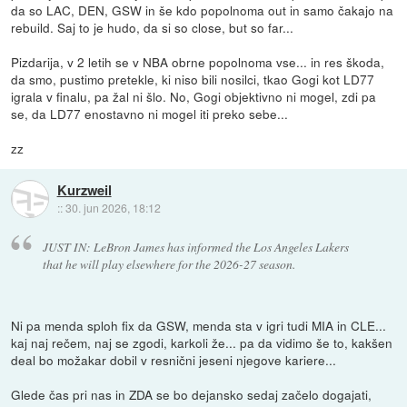
da so LAC, DEN, GSW in še kdo popolnoma out in samo čakajo na
rebuild. Saj to je hudo, da si so close, but so far...
Pizdarija, v 2 letih se v NBA obrne popolnoma vse... in res škoda,
da smo, pustimo pretekle, ki niso bili nosilci, tkao Gogi kot LD77
igrala v finalu, pa žal ni šlo. No, Gogi objektivno ni mogel, zdi pa
se, da LD77 enostavno ni mogel iti preko sebe...
zz
Kurzweil
::
30. jun 2026, 18:12
JUST IN: LeBron James has informed the Los Angeles Lakers
that he will play elsewhere for the 2026-27 season.
Ni pa menda sploh fix da GSW, menda sta v igri tudi MIA in CLE...
kaj naj rečem, naj se zgodi, karkoli že... pa da vidimo še to, kakšen
deal bo možakar dobil v resnični jeseni njegove kariere...
Glede čas pri nas in ZDA se bo dejansko sedaj začelo dogajati,