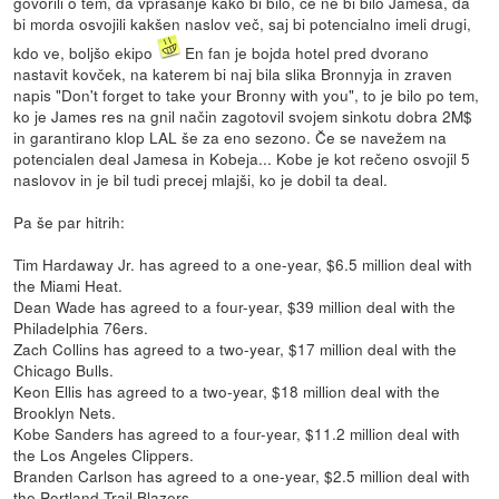
govorili o tem, da vprašanje kako bi bilo, če ne bi bilo Jamesa, da
bi morda osvojili kakšen naslov več, saj bi potencialno imeli drugi,
kdo ve, boljšo ekipo
En fan je bojda hotel pred dvorano
nastavit kovček, na katerem bi naj bila slika Bronnyja in zraven
napis "Don't forget to take your Bronny with you", to je bilo po tem,
ko je James res na gnil način zagotovil svojem sinkotu dobra 2M$
in garantirano klop LAL še za eno sezono. Če se navežem na
potencialen deal Jamesa in Kobeja... Kobe je kot rečeno osvojil 5
naslovov in je bil tudi precej mlajši, ko je dobil ta deal.
Pa še par hitrih:
Tim Hardaway Jr. has agreed to a one-year, $6.5 million deal with
the Miami Heat.
Dean Wade has agreed to a four-year, $39 million deal with the
Philadelphia 76ers.
Zach Collins has agreed to a two-year, $17 million deal with the
Chicago Bulls.
Keon Ellis has agreed to a two-year, $18 million deal with the
Brooklyn Nets.
Kobe Sanders has agreed to a four-year, $11.2 million deal with
the Los Angeles Clippers.
Branden Carlson has agreed to a one-year, $2.5 million deal with
the Portland Trail Blazers.