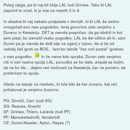
Poleg njega, pa bi naj bil želja LAL tudi Grimes. Tako bi LAL
zapolnil to vrzel, ki jo ima na mestih 3 in 4.
In obadva bi naj nekako podpisala v okvirjih, ki bi LAL še vedno
omogočali eno max pogodobo, torej govorimo zelo verjetno o
Durenu in Kesslerju. DET je menda prepričan, da ga obdrži in kot
sem pisal, bo izenačil vsako pogodbo, LAL bo šel očitno all-in, sam
Duren pa je menda še dolil olje na ogenj z izjavo, da si že od
nekdaj želi igrati za BOS... fant bo takole "čez noč postal" igralcev
z max pogodbo.
In če mene kdo vpraša, Duren zelo verjetno
niti ni več realna opcija LAL, ponudba se bo dala, ampak se bojim,
da ne bo šlo... dajem več možnosti za Kesslerja, kar ne pomeni, da
preferiram to opcijo.
Glede na stanje na marketu, bi tole bilo še kar znosno, kaj več
pričakovat je verjetno iluzorno.
PG: Dončič, Carr (tudi SG)
SG: Reaves, Knecht
SF: Grimes, Thiero, Laravia (tudi PF)
PF: Mamukelashvilli, Vanderbilt
CE: Duren/Kessler, Ayton, Hayes (?)