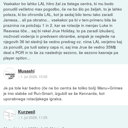
Vsekakor bo lahko LAL hitro žal za tistega centra, ki mu bodo
ponudili večletno max pogodbo, če ne bo šlo po željah, to je lahko
poteza, ki bo ohromila LAL, kot je sedaj bilo temu tako zaradi
Jamesa... ali pa obratno... vsekakor pa bi v tem primeru bila še
praznina na položaju 1 in 2, kar se rotacije in menjav Luke in
Reavesa tiče... saj bi rekel Jrue Holiday, to pa zaradi izkušenj,
možnosti vodenja in predvsem obrambe, ampak je neglede na
njegovih 36 let slednji še vedno predrag oz. nima LAL verjetno kaj
za ponudit, pa tudi salary capa ni, saj ima Jrue še vedno 35M$
deal s POR in to še za naslednjo sezono, še sezono kasneje pa
player option...
Musashi
::
1. jul 2026, 10:55
Je pa tole kar bedno (če ne bo centra še toliko bolj) Manu+Grimes
je imo slabše od Rui+Smart, izgubili se še Kennarda, kot
uporabnega rotacijskega igralca.
Kurzweil
::
1. jul 2026, 11:05