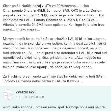
Sicer pa še Nurkić nazaj v UTA za 22M/sezono... Julian
Champagnie 3 leta in 45M$ še naprej SAS, OKC je z Lu Dortom
pograbil team-opt in 17,7M$, njega se je omenjalo zadnje dni kot
kandidata za LAL... Landry Shamet še 4 leta v NY za 24M$...
Atlanta je zavrnila 24,5M$ team option za Kumingo in je tako free
agent... in tako naprej...
Moram omenit še to, da če Smart zbeži iz LAL bi bil to kar udarec...
razumem, da je skenslal player option, ker ima deal za 5M$, kar si
absolutno zasluži in hoče več... če pa dejansko hoče it, pa je to
hud udarec za LAL... edini pravi elite defender v LAL, ki je znal tudi
narediti red v ekipi na igrišču, grinder... to kar LALu mogoče ša
najbolj manjka... in igralec, ki si ga je seveda Luka osebno zaželel,
tako da imam nekako upanje, da podaljša za večji denar...
Za Hachimuro se menda zanimajo številni klubi, recimo tudi SAS...
Toronto se menda nekaj cenka z LAC za Kawhija...
Zvezdica27
::
30. jun 2026, 03:58
woot, kake zgodbe... totalen remix spet. Najbolje bo jeseni najprej