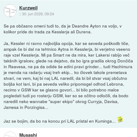
Kurzweil
::
30. jun 2026, 09:24
Se pa občasno omeni tudi to, da je Deandre Ayton na voljo, v
kolikor pride do trada za Kesslerja ali Durena.
Ja, Kessler ni ravno najboljša opcija, kar se seveda poškodb tiče,
ampak če bi dal na tehtnico Aytna in Kesslerja, bi verjetno vseeno
raje vzel Kesslerja. Mi pa Smart ne da mira, ker Lakersi rabijo več
takšnih igralcev, glede na dejstvo, da bo igra gradila okrog Dončiča
in Reavesa, ne pa da odide še edini pravi grinder... tudi Hachimura
je menda na radarju vsaj treh ekip... ko človek takole premetava
stvari, ne vem, kaj bi naj LAL naredil, da bi bil stvar vsaj občutno
boljša kot lani, bi pa seveda veliko pripomogel odhod Lebrona,
recimo v GSW kar se glasno govori... bi bilo potrebno malce
pogledati tudi po rosterju GSW, ker so se očitno odločili, da bodo
naredili neko wannabe "super ekipo" okrog Curryja, Davisa,
Jamesa in Porzingisa...
Jaz se bojim, da bo na koncu pri LAL pristal en Kuminga...
Musashi