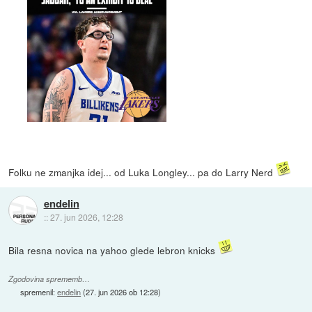
Folku ne zmanjka idej... od Luka Longley... pa do Larry Nerd
endelin
::
27. jun 2026, 12:28
Bila resna novica na yahoo glede lebron knicks
Zgodovina sprememb…
spremenil:
endelin
(
27. jun 2026 ob 12:28
)