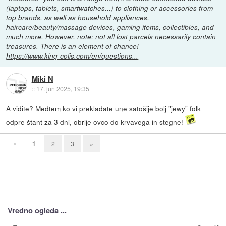
(laptops, tablets, smartwatches...) to clothing or accessories from
top brands, as well as household appliances,
haircare/beauty/massage devices, gaming items, collectibles, and
much more. However, note: not all lost parcels necessarily contain
treasures. There is an element of chance!
https://www.king-colis.com/en/questions...
Miki N
::
17. jun 2025, 19:35
A vidite? Medtem ko vi prekladate une satošije bolj "jewy" folk
odpre štant za 3 dni, obrije ovco do krvavega in stegne!
«
1
2
3
»
Vredno ogleda ...