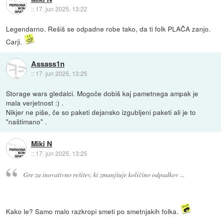
::
17. jun 2025, 13:22
Legendarno. Rešiš se odpadne robe tako, da ti folk PLAČA zanjo.
Carji.
Assass1n
::
17. jun 2025, 13:25
Storage wars gledalci. Mogoče dobiš kaj pametnega ampak je
mala verjetnost :) .
Nikjer ne piše, če so paketi dejansko izgubljeni paketi ali je to
"naštimano" .
Miki N
::
17. jun 2025, 13:25
Gre za inovativno rešitev, ki zmanjšuje količino odpadkov ...
Kako le? Samo malo razkropi smeti po smetnjakih folka.