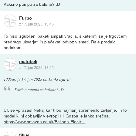
Kakšno pumpo za balone? :D
Furbo
::
17. jun 2025, 13:46
To niso izgubljeni paketi ampak vračila, s katerimi se je trgovcem
predrago ukvarjati in plačevati odvoz v smeti. Raje prodajo
bedakom.
matobeli
::
17. jun 2025, 13:52
133780
je
17. jun 2025 ob 13:43
izjavil
:
Kakšno pumpo za balone? :D
Uf, še vprašaš! Nekaj kar ti bo najmanj spremenilo življenje. In to
model ki ni dobavljiv v evropi!11 Gospa je lahko srečna.
https://www.amazon.co.uk/Balloon-Electr...
fikus_