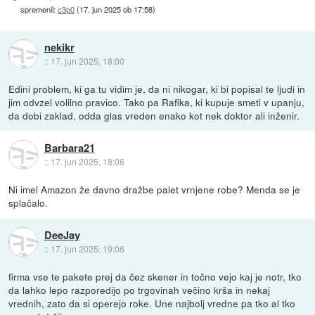
spremenil:
c3p0
(
17. jun 2025 ob 17:58
)
nekikr
::
17. jun 2025, 18:00
Edini problem, ki ga tu vidim je, da ni nikogar, ki bi popisal te ljudi in
jim odvzel volilno pravico. Tako pa Rafika, ki kupuje smeti v upanju,
da dobi zaklad, odda glas vreden enako kot nek doktor ali inženir.
Barbara21
::
17. jun 2025, 18:06
Ni imel Amazon že davno dražbe palet vrnjene robe? Menda se je
splačalo.
DeeJay
::
17. jun 2025, 19:06
firma vse te pakete prej da čez skener in točno vejo kaj je notr, tko
da lahko lepo razporedijo po trgovinah večino krša in nekaj
vrednih, zato da si operejo roke. Une najbolj vredne pa tko al tko