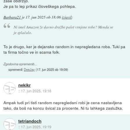
zase obdržijo.
Je pa to lep prikaz človeškega pohlepa.
Barbara21
je
17. jun 2025 ob 18:06
izjavil
:
Ni imel Amazon že davno dražbe palet vrnjene robe? Menda se
je splačalo.
To je drugo, ker je dejansko random in nepregledana roba. Tuki pa
ta firma točno ve in scama folk.
Zgodovina sprememb…
spremenil:
DeeJay
(
17. jun 2025 ob 19:09
)
nekikr
::
17. jun 2025, 19:16
Ampak tudi pri tisti random nepregledani robi je cena nastavljena
tako, da boš na koncu švical za procente. Ni tu lahkega zaslužka.
tetriandoch
::
17. jun 2025, 19:19