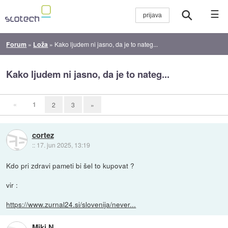
☰
Forum
»
Loža
»
Kako ljudem ni jasno, da je to nateg...
Kako ljudem ni jasno, da je to nateg...
«
1
2
3
»
cortez
::
17. jun 2025, 13:19
Kdo pri zdravi pameti bi šel to kupovat ?
vir :
https://www.zurnal24.si/slovenija/never...
Miki N