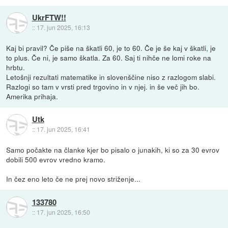
UkrFTW!!
::
17. jun 2025, 16:13
Kaj bi pravil? Če piše na škatli 60, je to 60. Če je še kaj v škatli, je
to plus. Če ni, je samo škatla. Za 60. Saj ti nihče ne lomi roke na
hrbtu.
Letošnji rezultati matematike in slovenščine niso z razlogom slabi.
Razlogi so tam v vrsti pred trgovino in v njej. in še več jih bo.
Amerika prihaja.
Utk
::
17. jun 2025, 16:41
Samo počakte na članke kjer bo pisalo o junakih, ki so za 30 evrov
dobili 500 evrov vredno kramo.
In čez eno leto če ne prej novo striženje...
133780
::
17. jun 2025, 16:50