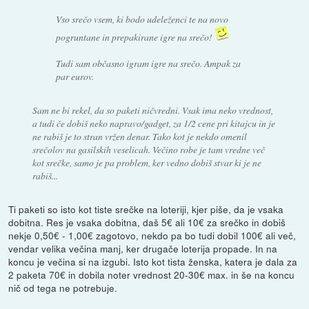
Vso srečo vsem, ki bodo udeleženci te na novo
pogruntane in prepakirane igre na srečo!
Tudi sam občasno igram igre na srečo. Ampak za
par eurov.
Sam ne bi rekel, da so paketi ničvredni. Vsak ima neko vrednost,
a tudi če dobiš neko napravo/gadget, za 1/2 cene pri kitajcu in je
ne rabiš je to stran vržen denar. Tako kot je nekdo omenil
srečolov na gasilskih veselicah. Večino robe je tam vredne več
kot srečke, samo je pa problem, ker vedno dobiš stvar ki je ne
rabiš...
Ti paketi so isto kot tiste srečke na loteriji, kjer piše, da je vsaka
dobitna. Res je vsaka dobitna, daš 5€ ali 10€ za srečko in dobiš
nekje 0,50€ - 1,00€ zagotovo, nekdo pa bo tudi dobil 100€ ali več,
vendar velika večina manj, ker drugače loterija propade. In na
koncu je večina si na izgubi. Isto kot tista ženska, katera je dala za
2 paketa 70€ in dobila noter vrednost 20-30€ max. in še na koncu
nič od tega ne potrebuje.