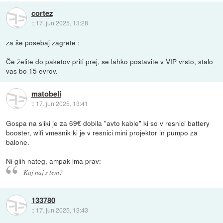
cortez
::
17. jun 2025, 13:28
za še posebaj zagrete :
Če želite do paketov priti prej, se lahko postavite v VIP vrsto, stalo
vas bo 15 evrov.
matobeli
::
17. jun 2025, 13:41
Gospa na sliki je za 69€ dobila "avto kable" ki so v resnici battery
booster, wifi vmesnik ki je v resnici mini projektor in pumpo za
balone.
Ni glih nateg, ampak ima prav:
Kaj naj s tem?
133780
::
17. jun 2025, 13:43