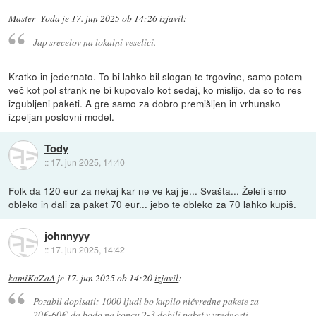
Master_Yoda
je
17. jun 2025 ob 14:26
izjavil
:
Jap srecelov na lokalni veselici.
Kratko in jedernato. To bi lahko bil slogan te trgovine, samo potem
več kot pol strank ne bi kupovalo kot sedaj, ko mislijo, da so to res
izgubljeni paketi. A gre samo za dobro premišljen in vrhunsko
izpeljan poslovni model.
Tody
::
17. jun 2025, 14:40
Folk da 120 eur za nekaj kar ne ve kaj je... Svašta... Želeli smo
obleko in dali za paket 70 eur... jebo te obleko za 70 lahko kupiš.
johnnyyy
::
17. jun 2025, 14:42
kamiKaZaA
je
17. jun 2025 ob 14:20
izjavil
:
Pozabil dopisati: 1000 ljudi bo kupilo ničvredne pakete za
20€-60€, da bodo na koncu 2-3 dobili paket v vrednosti