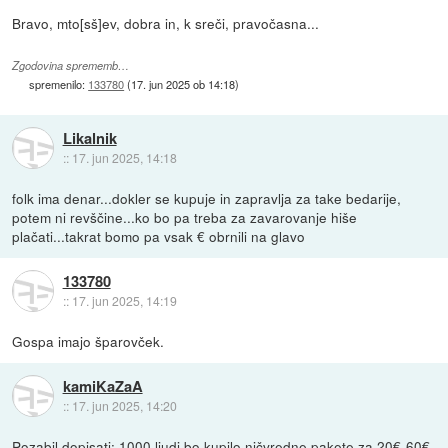
Bravo, mto[sš]ev, dobra in, k sreči, pravočasna...
Zgodovina sprememb…
spremenilo:
133780
(
17. jun 2025 ob 14:18
)
Likalnik
::
17. jun 2025, 14:18
folk ima denar...dokler se kupuje in zapravlja za take bedarije,
potem ni revščine...ko bo pa treba za zavarovanje hiše
plačati...takrat bomo pa vsak € obrnili na glavo
133780
::
17. jun 2025, 14:19
Gospa imajo šparovček.
kamiKaZaA
::
17. jun 2025, 14:20
Pozabil dopisati: 1000 ljudi bo kupilo ničvredne pakete za 20€-60€,