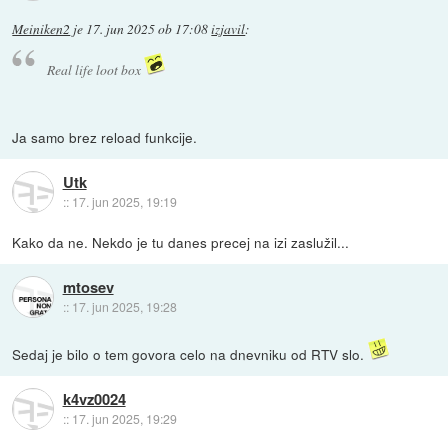
Meiniken2
je
17. jun 2025 ob 17:08
izjavil
:
Real life loot box
Ja samo brez reload funkcije.
Utk
::
17. jun 2025, 19:19
Kako da ne. Nekdo je tu danes precej na izi zaslužil...
mtosev
::
17. jun 2025, 19:28
Sedaj je bilo o tem govora celo na dnevniku od RTV slo.
k4vz0024
::
17. jun 2025, 19:29