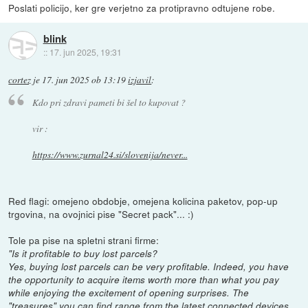
Poslati policijo, ker gre verjetno za protipravno odtujene robe.
blink
::
17. jun 2025, 19:31
cortez
je
17. jun 2025 ob 13:19
izjavil
:
Kdo pri zdravi pameti bi šel to kupovat ?
vir :
https://www.zurnal24.si/slovenija/never...
Red flagi: omejeno obdobje, omejena kolicina paketov, pop-up
trgovina, na ovojnici pise "Secret pack"... :)
Tole pa pise na spletni strani firme:
"Is it profitable to buy lost parcels?
Yes, buying lost parcels can be very profitable. Indeed, you have
the opportunity to acquire items worth more than what you pay
while enjoying the excitement of opening surprises. The
"treasures" you can find range from the latest connected devices