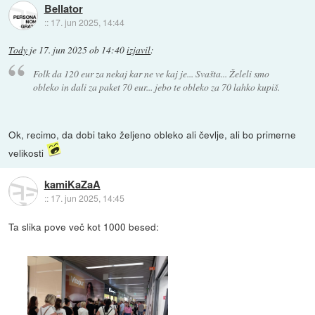
Bellator
::
17. jun 2025, 14:44
Tody
je
17. jun 2025 ob 14:40
izjavil
:
Folk da 120 eur za nekaj kar ne ve kaj je... Svašta... Želeli smo
obleko in dali za paket 70 eur... jebo te obleko za 70 lahko kupiš.
Ok, recimo, da dobi tako željeno obleko ali čevlje, ali bo primerne
velikosti
kamiKaZaA
::
17. jun 2025, 14:45
Ta slika pove več kot 1000 besed: