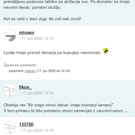
premišljeno poslovno taktiko za striženje ovc. Po domače: ko imajo
neumni denar, pametni služijo.
Kot so rekli v stari Jugi:
Ko voli nek izvoli!
mtosev
::
17. jun 2025, 14:13
Ljudje imajo preveč denarja pa kupujejo neumnosti.
Zgodovina sprememb…
spremenil:
mtosev
(
17. jun 2025 ob 14:14
)
fikus_
::
17. jun 2025, 14:15
Obstaja rek
"Ko imajo otroci denar, imajo kramarji semenj"
V tem primeru bi bilo potrebno otroci zamenjati z neumni/naivni,.... .
133780
::
17. jun 2025, 14:16