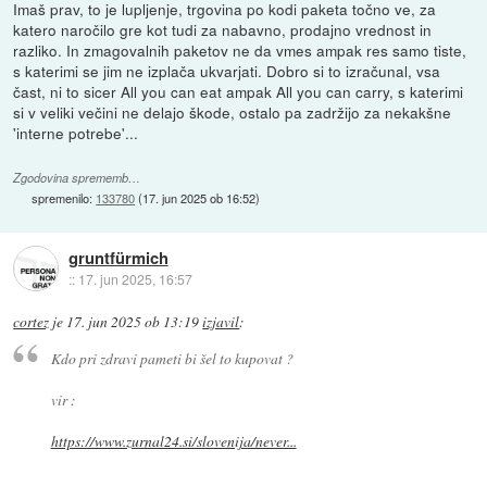
Imaš prav, to je lupljenje, trgovina po kodi paketa točno ve, za
katero naročilo gre kot tudi za nabavno, prodajno vrednost in
razliko. In zmagovalnih paketov ne da vmes ampak res samo tiste,
s katerimi se jim ne izplača ukvarjati. Dobro si to izračunal, vsa
čast, ni to sicer All you can eat ampak All you can carry, s katerimi
si v veliki večini ne delajo škode, ostalo pa zadržijo za nekakšne
'interne potrebe'...
Zgodovina sprememb…
spremenilo:
133780
(
17. jun 2025 ob 16:52
)
gruntfürmich
::
17. jun 2025, 16:57
cortez
je
17. jun 2025 ob 13:19
izjavil
:
Kdo pri zdravi pameti bi šel to kupovat ?
vir :
https://www.zurnal24.si/slovenija/never...