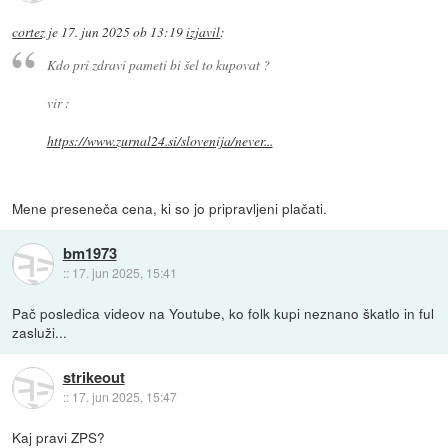
cortez
je
17. jun 2025 ob 13:19
izjavil
:
Kdo pri zdravi pameti bi šel to kupovat ?
vir :
https://www.zurnal24.si/slovenija/never...
Mene preseneča cena, ki so jo pripravljeni plačati.
bm1973
::
17. jun 2025, 15:41
Pač posledica videov na Youtube, ko folk kupi neznano škatlo in ful
zasluži...
strikeout
::
17. jun 2025, 15:47
Kaj pravi ZPS?