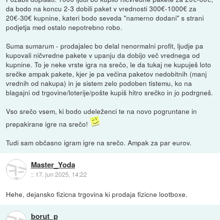
da bodo na koncu 2-3 dobili paket v vrednosti 300€-1000€ za
20€-30€ kupnine, kateri bodo seveda "namerno dodani" s strani
podjetja med ostalo nepotrebno robo.
Suma sumarum - prodajalec bo delal nenormalni profit, ljudje pa
kupovali ničvredne pakete v upanju da dobijo več vrednega od
kupnine. To je neke vrste igra na srečo, le da tukaj ne kupuješ loto
srečke ampak pakete, kjer je pa večina paketov nedobitnih (manj
vrednih od nakupa) in je sistem zelo podoben tistemu, ko na
blagajni od trgovine/loterije/pošte kupiš hitro srečko in jo podrgneš.
Vso srečo vsem, ki bodo udeleženci te na novo pogruntane in
prepakirane igre na srečo!
Tudi sam občasno igram igre na srečo. Ampak za par eurov.
Master_Yoda
::
17. jun 2025, 14:22
Hehe, dejansko fizicna trgovina ki prodaja fizicne lootboxe.
borut_p