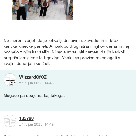
Ne morem verjet, da je toliko ljudi naivnih, zavedenih in brez
kančka kmečke pameti. Ampak po drugi strani, njihov denar in naj
počnejo z njim kar želijo. Ni moja stvar, niti namen, da jih karkoli
prepričujem glede te trgovine. Vsak ima pravico razpolagati s
svojim denarjem kot želi.
WizzardOfOZ
::
17. jun 2025, 14:48
Mogoče pa upajo na kaj takega:
133780
::
17. jun 2025, 14:49