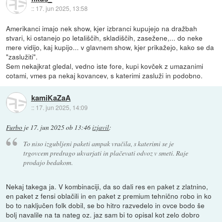
::
17. jun 2025, 13:58
Amerikanci imajo nek show, kjer izbranci kupujejo na dražbah
stvari, ki ostanejo po letališčih, skladiščih, zasežene,... do neke
mere vidijo, kaj kupijo... v glavnem show, kjer prikažejo, kako se da
"zaslužiti".
Sem nekajkrat gledal, vedno iste fore, kupi kovček z umazanimi
cotami, vmes pa nekaj kovancev, s katerimi zasluži in podobno.
kamiKaZaA
::
17. jun 2025, 14:09
Furbo
je
17. jun 2025 ob 13:46
izjavil
:
To niso izgubljeni paketi ampak vračila, s katerimi se je
trgovcem predrago ukvarjati in plačevati odvoz v smeti. Raje
prodajo bedakom.
Nekaj takega ja. V kombinaciji, da so dali res en paket z zlatnino,
en paket z fensi oblačili in en paket z premium tehnično robo in ko
bo to naključen folk dobil, se bo hitro razvedelo in ovce bodo še
bolj navalile na ta nateg oz. jaz sam bi to opisal kot zelo dobro