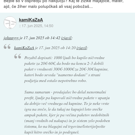
Bejbe so v ospredju po naključju? Kaj te zizike majajoče, mater,
ajd, če žiher malo polupčkaš ali vsaj pobožaš...
kamiKaZaA
::
17. jun 2025, 14:50
johnnyyy
je
17. jun 2025 ob 14:42
izjavil
:
kamiKaZaA
je
17. jun 2025 ob 14:20
izjavil
:
Pozabil dopisati: 1000 ljudi bo kupilo ničvredne
pakete za 20€-60€, da bodo na koncu 2-3 dobili
paket v vrednosti 300€-1000€ za 20€-30€ kupnine,
kateri bodo seveda "namerno dodani" s strani
podjetja med ostalo nepotrebno robo.
Suma sumarum - prodajalec bo delal nenormalni
profit, ljudje pa kupovali ničvredne pakete v upanju
da dobijo več vrednega od kupnine. To je neke vrste
igra na srečo, le da tukaj ne kupuješ loto srečke
ampak pakete, kjer je pa večina paketov nedobitnih
(manj vrednih od nakupa) in je sistem zelo podoben
tistemu, ko na blagajni od trgovine/loterije/pošte
kupiš hitro srečko in jo podrgneš.