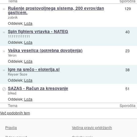
Tema
Sporočila
»
Rušenje prostovoljnega sistema, 200 evrov/dan
129
gasilcem.
zobnik
Oddelek:
Loža
»
Spin fighters vrtavka - NATEG
40
111111111111
Oddelek:
Loža
»
Vaška veselica (potrebna dovoljenja)
23
Veron
Oddelek:
Loža
»
Igre na srečo - eloterija.si
38
Keyser Soze
Oddelek:
Loža
⊘
SAZAS - Račun za kresovanje
51
bf4ed
Oddelek:
Loža
Tema
Sporočila
Več podobnih tem
Pravila
Večina pravic pridržanih