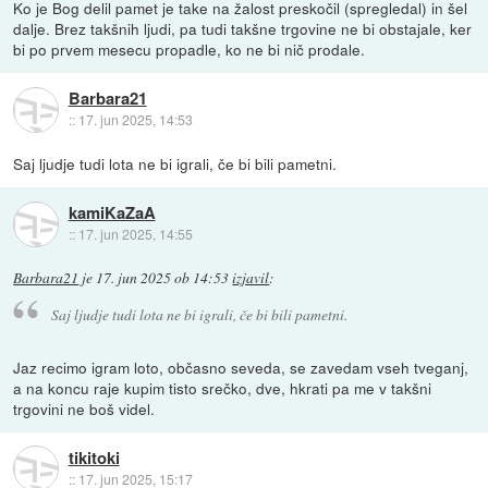
Ko je Bog delil pamet je take na žalost preskočil (spregledal) in šel
dalje. Brez takšnih ljudi, pa tudi takšne trgovine ne bi obstajale, ker
bi po prvem mesecu propadle, ko ne bi nič prodale.
Barbara21
::
17. jun 2025, 14:53
Saj ljudje tudi lota ne bi igrali, če bi bili pametni.
kamiKaZaA
::
17. jun 2025, 14:55
Barbara21
je
17. jun 2025 ob 14:53
izjavil
:
Saj ljudje tudi lota ne bi igrali, če bi bili pametni.
Jaz recimo igram loto, občasno seveda, se zavedam vseh tveganj,
a na koncu raje kupim tisto srečko, dve, hkrati pa me v takšni
trgovini ne boš videl.
tikitoki
::
17. jun 2025, 15:17