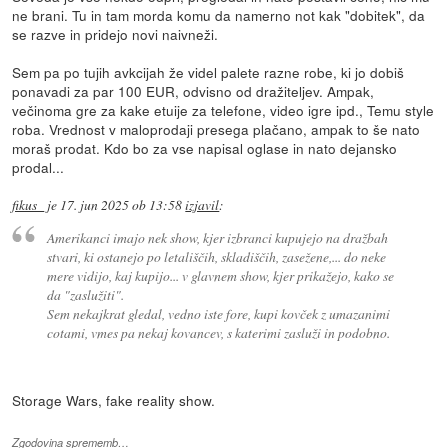
ne brani. Tu in tam morda komu da namerno not kak "dobitek", da
se razve in pridejo novi naivneži.
Sem pa po tujih avkcijah že videl palete razne robe, ki jo dobiš
ponavadi za par 100 EUR, odvisno od dražiteljev. Ampak,
večinoma gre za kake etuije za telefone, video igre ipd., Temu style
roba. Vrednost v maloprodaji presega plačano, ampak to še nato
moraš prodat. Kdo bo za vse napisal oglase in nato dejansko
prodal...
fikus_
je
17. jun 2025 ob 13:58
izjavil
:
Amerikanci imajo nek show, kjer izbranci kupujejo na dražbah
stvari, ki ostanejo po letališčih, skladiščih, zasežene,... do neke
mere vidijo, kaj kupijo... v glavnem show, kjer prikažejo, kako se
da "zaslužiti".
Sem nekajkrat gledal, vedno iste fore, kupi kovček z umazanimi
cotami, vmes pa nekaj kovancev, s katerimi zasluži in podobno.
Storage Wars, fake reality show.
Zgodovina sprememb…