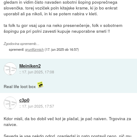
gledam in vidim čisto navaden sobotni šoping povprečnega
slovenčka. torej voziček poln kitajske krame, ki jo bo enkrat
uporabil ali pa nikoli, in ki se potem nabira v kleti.
ta folk tu gor vsaj upa na neko presenečenje, folk v sobotnem
šopingu pa pri polni zavesti kupuje neuporabne smeti !!
Zgodovina sprememb…
spremenil:
gruntfürmich
(
17. jun 2025 ob 16:57
)
Meiniken2
::
17. jun 2025, 17:08
Real life loot box
c3p0
::
17. jun 2025, 17:57
Kdor misli, da bo dobil več kot je plačal, je pač naiven. Trgovina za
naivce.
Seveda je vse nekdo odprl, pregledal in nato postavil ceno, nič mu