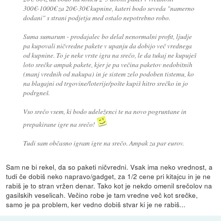
300€-1000€ za 20€-30€ kupnine, kateri bodo seveda "namerno
dodani" s strani podjetja med ostalo nepotrebno robo.
Suma sumarum - prodajalec bo delal nenormalni profit, ljudje
pa kupovali ničvredne pakete v upanju da dobijo več vrednega
od kupnine. To je neke vrste igra na srečo, le da tukaj ne kupuješ
loto srečke ampak pakete, kjer je pa večina paketov nedobitnih
(manj vrednih od nakupa) in je sistem zelo podoben tistemu, ko
na blagajni od trgovine/loterije/pošte kupiš hitro srečko in jo
podrgneš.
Vso srečo vsem, ki bodo udeleženci te na novo pogruntane in
prepakirane igre na srečo!
Tudi sam občasno igram igre na srečo. Ampak za par eurov.
Sam ne bi rekel, da so paketi ničvredni. Vsak ima neko vrednost, a
tudi če dobiš neko napravo/gadget, za 1/2 cene pri kitajcu in je ne
rabiš je to stran vržen denar. Tako kot je nekdo omenil srečolov na
gasilskih veselicah. Večino robe je tam vredne več kot srečke,
samo je pa problem, ker vedno dobiš stvar ki je ne rabiš...