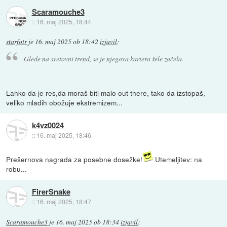
Scaramouche3
::
16. maj 2025, 18:44
starfotr
je
16. maj 2025 ob 18:42
izjavil
:
Glede na svetovni trend, se je njegova kariera šele začela.
Lahko da je res,da moraš biti malo out there, tako da izstopaš,
veliko mladih obožuje ekstremizem...
k4vz0024
::
16. maj 2025, 18:46
Prešernova nagrada za posebne dosežke!
Utemeljitev: na
robu...
FirerSnake
::
16. maj 2025, 18:47
Scaramouche3
je
16. maj 2025 ob 18:34
izjavil
: