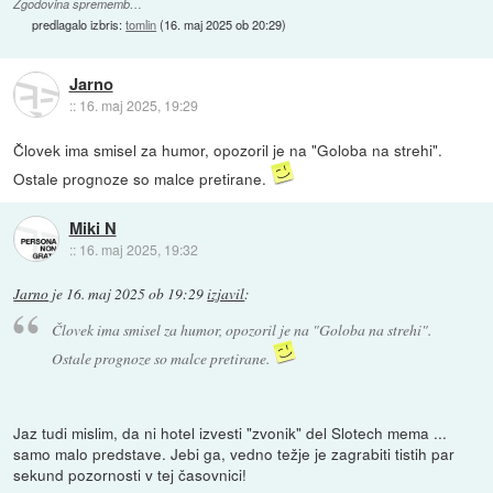
Zgodovina sprememb…
predlagalo izbris:
tomlin
(
16. maj 2025 ob 20:29
)
Jarno
::
16. maj 2025, 19:29
Človek ima smisel za humor, opozoril je na "Goloba na strehi".
Ostale prognoze so malce pretirane.
Miki N
::
16. maj 2025, 19:32
Jarno
je
16. maj 2025 ob 19:29
izjavil
:
Človek ima smisel za humor, opozoril je na "Goloba na strehi".
Ostale prognoze so malce pretirane.
Jaz tudi mislim, da ni hotel izvesti "zvonik" del Slotech mema ...
samo malo predstave. Jebi ga, vedno težje je zagrabiti tistih par
sekund pozornosti v tej časovnici!