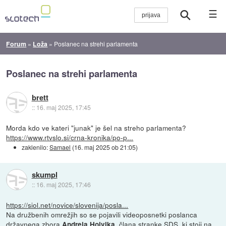
☰
Forum
»
Loža
»
Poslanec na strehi parlamenta
Poslanec na strehi parlamenta
brett
::
16. maj 2025, 17:45
Morda kdo ve kateri "junak" je šel na streho parlamenta?
https://www.rtvslo.si/crna-kronika/po-p...
zaklenilo:
Samael
(
16. maj 2025 ob 21:05
)
skumpl
::
16. maj 2025, 17:46
https://siol.net/novice/slovenija/posla...
Na družbenih omrežjih so se pojavili videoposnetki poslanca
državnega zbora
, člana stranke SDS, ki stoji na
Andreja Hoivika