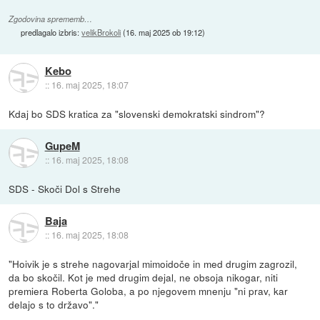
Zgodovina sprememb…
predlagalo izbris:
velikBrokoli
(
16. maj 2025 ob 19:12
)
Kebo
::
16. maj 2025, 18:07
Kdaj bo SDS kratica za "slovenski demokratski sindrom"?
GupeM
::
16. maj 2025, 18:08
SDS - Skoči Dol s Strehe
Baja
::
16. maj 2025, 18:08
"Hoivik je s strehe nagovarjal mimoidoče in med drugim zagrozil,
da bo skočil. Kot je med drugim dejal, ne obsoja nikogar, niti
premiera Roberta Goloba, a po njegovem mnenju "ni prav, kar
delajo s to državo"."