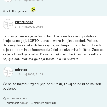
A od SDS je poba
FirerSnake
::
16. maj 2025, 20:56
Ja, naš je, ampak je nerazumljen. Psihične težave in podobno
imajo samo geji, LGBTQ+, levaki, woke in njim podobni. Pošten,
delaven človek takšnih težav nima, saj krepi duha z delom. Hoivik
si je po trdem in poštenem delu želel le nekaj miru in tišine. Zato pa
se je odpravil na streho. Pa še tam ni imel miru in so zahtevali, da
naj gre dol. Prekleta golobja hunta, nič jim ni sveto!
mirator
::
16. maj 2025, 21:03
Če se že najstniki zgledujejo po tik-toku, zakaj se ne bi še kakšen
poslanec.
Zgodovina sprememb…
spremenil:
mirator
(
16. maj 2025 ob 21:03
)