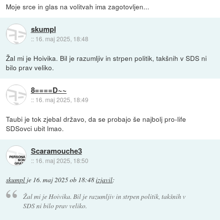
Moje srce in glas na volitvah ima zagotovljen...
skumpl
::
16. maj 2025, 18:48
Žal mi je Hoivika. Bil je razumljiv in strpen politik, takšnih v SDS ni
bilo prav veliko.
8====D~~
::
16. maj 2025, 18:49
Taubi je tok zjebal državo, da se probajo še najbolj pro-life
SDSovci ubit lmao.
Scaramouche3
::
16. maj 2025, 18:50
skumpl
je
16. maj 2025 ob 18:48
izjavil
:
Žal mi je Hoivika. Bil je razumljiv in strpen politik, takšnih v
SDS ni bilo prav veliko.