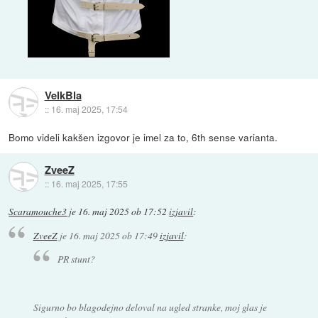
VelkBla
::
16. maj 2025, 17:54
Bomo videli kakšen izgovor je imel za to, 6th sense varianta.
ZveeZ
::
16. maj 2025, 17:55
Scaramouche3
je
16. maj 2025 ob 17:52
izjavil
:
ZveeZ
je
16. maj 2025 ob 17:49
izjavil
:
PR stunt?
Sigurno bo blagodejno deloval na ugled stranke, moj glas je