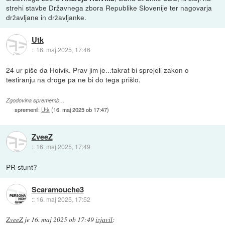
strehi stavbe Državnega zbora Republike Slovenije ter nagovarja
državljane in državljanke.
Utk
::
16. maj 2025, 17:46
24 ur piše da Hoivik. Prav jim je...takrat bi sprejeli zakon o
testiranju na droge pa ne bi do tega prišlo.
Zgodovina sprememb…
spremenil:
Utk
(
16. maj 2025 ob 17:47
)
ZveeZ
::
16. maj 2025, 17:49
PR stunt?
Scaramouche3
::
16. maj 2025, 17:52
ZveeZ
je
16. maj 2025 ob 17:49
izjavil
: