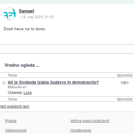
Samael
::
16. maj 2025, 21:05
Dosti heca na to temo.
Vredno ogleda ...
Tema
Sporočila
⊘
Ali je Svoboda izdala ljudstvo in demokracijo?
1001
Mokiunikrum
Oddelek:
Loža
Tema
Sporočila
Več podobnih tem
Pravila
Večina pravic pridržanih
Odgovornost
Oglaševanje