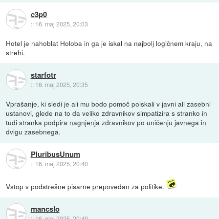
c3p0
::
16. maj 2025, 20:03
Hotel je nahoblat Holoba in ga je iskal na najbolj logičnem kraju, na
strehi.
starfotr
::
16. maj 2025, 20:35
Vprašanje, ki sledi je ali mu bodo pomoč poiskali v javni ali zasebni
ustanovi, glede na to da veliko zdravnikov simpatizira s stranko in
tudi stranka podpira nagnjenja zdravnikov po uničenju javnega in
dvigu zasebnega.
PluribusUnum
::
16. maj 2025, 20:40
Vstop v podstrešne pisarne prepovedan za politike.
mancslo
::
16. maj 2025, 20:49