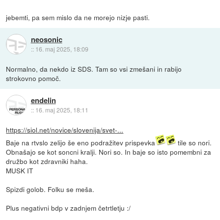
jebemti, pa sem mislo da ne morejo nizje pasti.
neosonic
::
16. maj 2025, 18:09
Normalno, da nekdo iz SDS. Tam so vsi zmešani in rabijo
strokovno pomoč.
endelin
::
16. maj 2025, 18:11
https://siol.net/novice/slovenija/svet-...
Baje na rtvslo zelijo še eno podražitev prispevka
tile so nori.
Obnašajo se kot soncni kralji. Nori so. In baje so isto pomembni za
družbo kot zdravniki haha.
MUSK IT
Spizdi golob. Folku se meša.
Plus negativni bdp v zadnjem četrtletju :/