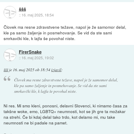
ššš
::
16. maj 2025, 18:54
Človek ma resne zdravstvene težave, napol je že samomor delal,
kle pa samo žaljenje in posmehovanje. Se vid da ste sami
smrkavčki kle, k lajfa še povohal niste.
FirerSnake
::
16. maj 2025, 19:02
ššš
je
16. maj 2025 ob 18:54
izjavil
:
Človek ma resne zdravstvene težave, napol je že samomor delal,
kle pa samo žaljenje in posmehovanje. Se vid da ste sami
smrkavčki kle, k lajfa še povohal niste.
Ni res. Mi smo kleni, ponosni, delavni Slovenci, ki nimamo časa za
takšne woke, emo, LGBTQ+ neumnosti, kot se jih gre ta možakar
na strehi. Če bi kdaj delal tako trdo, kot delamo mi, mu take
neumnosti ne bi padale na pamet.