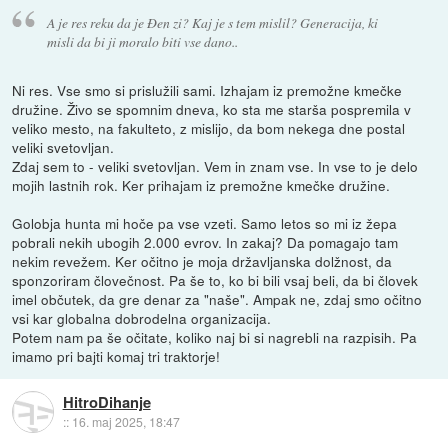
A je res reku da je Đen zi? Kaj je s tem mislil? Generacija, ki
misli da bi ji moralo biti vse dano..
Ni res. Vse smo si prislužili sami. Izhajam iz premožne kmečke
družine. Živo se spomnim dneva, ko sta me starša pospremila v
veliko mesto, na fakulteto, z mislijo, da bom nekega dne postal
veliki svetovljan.
Zdaj sem to - veliki svetovljan. Vem in znam vse. In vse to je delo
mojih lastnih rok. Ker prihajam iz premožne kmečke družine.
Golobja hunta mi hoče pa vse vzeti. Samo letos so mi iz žepa
pobrali nekih ubogih 2.000 evrov. In zakaj? Da pomagajo tam
nekim revežem. Ker očitno je moja državljanska dolžnost, da
sponzoriram človečnost. Pa še to, ko bi bili vsaj beli, da bi človek
imel občutek, da gre denar za "naše". Ampak ne, zdaj smo očitno
vsi kar globalna dobrodelna organizacija.
Potem nam pa še očitate, koliko naj bi si nagrebli na razpisih. Pa
imamo pri bajti komaj tri traktorje!
HitroDihanje
::
16. maj 2025, 18:47