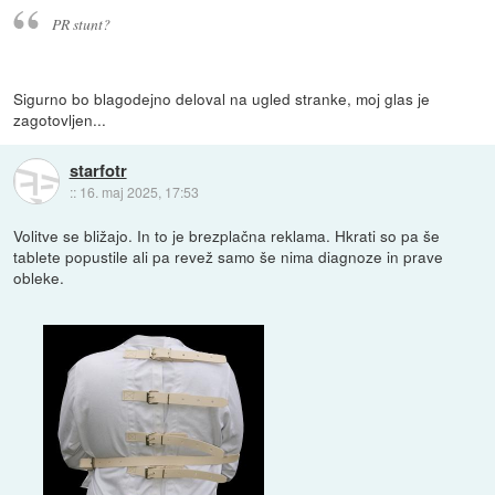
PR stunt?
Sigurno bo blagodejno deloval na ugled stranke, moj glas je
zagotovljen...
starfotr
::
16. maj 2025, 17:53
Volitve se bližajo. In to je brezplačna reklama. Hkrati so pa še
tablete popustile ali pa revež samo še nima diagnoze in prave
obleke.