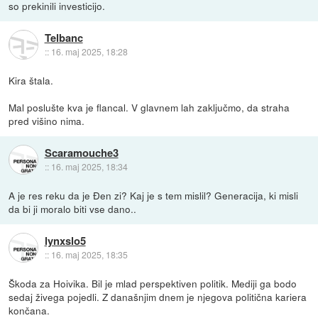
so prekinili investicijo.
Telbanc
::
16. maj 2025, 18:28
Kira štala.
Mal poslušte kva je flancal. V glavnem lah zaključmo, da straha
pred višino nima.
Scaramouche3
::
16. maj 2025, 18:34
A je res reku da je Đen zi? Kaj je s tem mislil? Generacija, ki misli
da bi ji moralo biti vse dano..
lynxslo5
::
16. maj 2025, 18:35
Škoda za Hoivika. Bil je mlad perspektiven politik. Mediji ga bodo
sedaj živega pojedli. Z današnjim dnem je njegova politična kariera
končana.