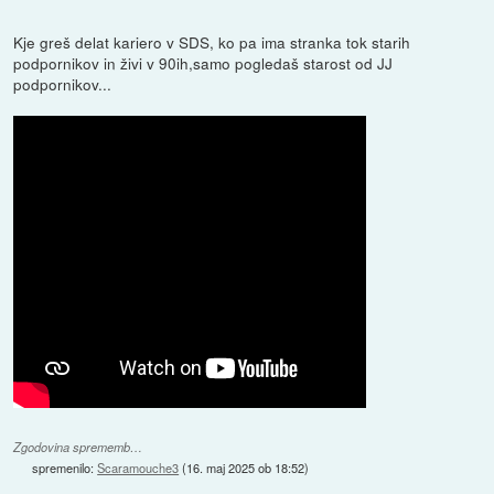
Kje greš delat kariero v SDS, ko pa ima stranka tok starih
podpornikov in živi v 90ih,samo pogledaš starost od JJ
podpornikov...
Zgodovina sprememb…
spremenilo:
Scaramouche3
(
16. maj 2025 ob 18:52
)