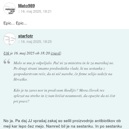
Mato989
::
16. maj 2025, 18:21
Epic... Epic...
starfotr
::
16. maj 2025, 18:25
Utk
je
16. maj 2025 ob 18:20
izjavil
:
Malo se mu je odpeljalo. Pač ni za ministra in še za marsikaj ne.
Po drugi strani imamo predsednika vlade, ki na sestanku z
gospodarstvom reče, da ni nič narobe, če firme selijo sedeže na
Hrvaško.
Kdo je tu zares nor in predvsem škodljiv? Mora človek res
splezat na streho in iz tam kričat neumnosti, da opazite da ni čist
pri pravi?
No ja. Pa daj JJ vprašaj zakaj so selili proizvodnjo antibiotikov ob
meji kar lepo čez mejo. Namreč bil je na sestanku. In po sestanku