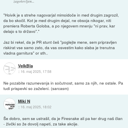
zagotovljen...
"Hoivik je s strehe nagovarjal mimoidoče in med drugim zagrozil,
da bo skočil. Kot je med drugim dejal, ne obsoja nikogar, niti
premiera Roberta Goloba, a po njegovem mnenju "ni prav, kar
delajo s to državo"."
Jaz bi rekel, da je PR stunt češ "poglejte mene, sem pripravljen
riskirat vse samo zato, da vas osvestim kako slaba je trenutna
vladna garnitura" or sth..
VelkBla
::
16. maj 2025, 17:58
Ne pozabite razumevanja in sočutnost, samo za njih, ne ostale. Pa
tudi prispevki so zaželeni. (sarcasm)
Miki N
::
16. maj 2025, 18:02
Še dobro, sem se ustrašil, da je Firesnake ali pa ker drug naš član
- živčki so že dovolj napeti, za take akcije.