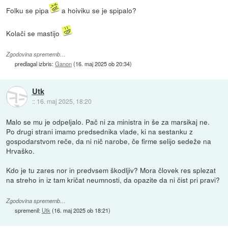
Folku se pipa
a hoiviku se je spipalo?
Kolači se mastijo
Zgodovina sprememb…
predlagal izbris:
Ganon
(
16. maj 2025 ob 20:34
)
Utk
::
16. maj 2025, 18:20
Malo se mu je odpeljalo. Pač ni za ministra in še za marsikaj ne.
Po drugi strani imamo predsednika vlade, ki na sestanku z
gospodarstvom reče, da ni nič narobe, če firme selijo sedeže na
Hrvaško.
Kdo je tu zares nor in predvsem škodljiv? Mora človek res splezat
na streho in iz tam kričat neumnosti, da opazite da ni čist pri pravi?
Zgodovina sprememb…
spremenil:
Utk
(
16. maj 2025 ob 18:21
)