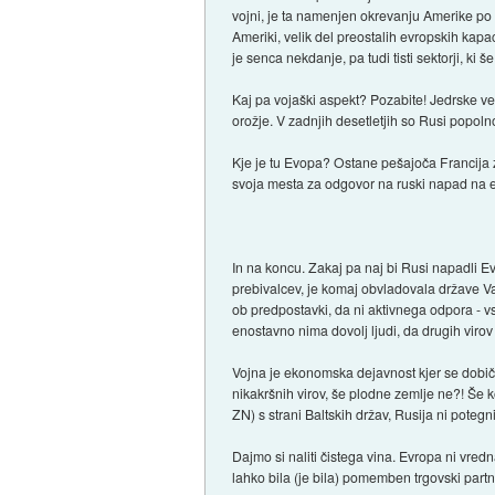
vojni, je ta namenjen okrevanju Amerike po k
Ameriki, velik del preostalih evropskih kapa
je senca nekdanje, pa tudi tisti sektorji, ki
Kaj pa vojaški aspekt? Pozabite! Jedrske ve
orožje. V zadnjih desetletjih so Rusi popoln
Kje je tu Evopa? Ostane pešajoča Francija z
svoja mesta za odgovor na ruski napad na evr
In na koncu. Zakaj pa naj bi Rusi napadli E
prebivalcev, je komaj obvladovala države Va
ob predpostavki, da ni aktivnega odpora - v
enostavno nima dovolj ljudi, da drugih viro
Vojna je ekonomska dejavnost kjer se dobiče
nikakršnih virov, še plodne zemlje ne?! Še k
ZN) s strani Baltskih držav, Rusija ni pote
Dajmo si naliti čistega vina. Evropa ni vred
lahko bila (je bila) pomemben trgovski partn