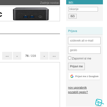
Išči:
Zadnje novice
Prijava
76
/ 228
««
«
»
»»
Zapomni si me
nov uporabnik
pozabili geslo?