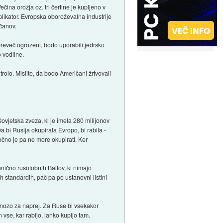
ina orožja oz. tri čertine je kupljeno v
plikator. Evropska oboroževalna industrije
ičanov.
preveč ogroženi, bodo uporabili jedrsko
o vodilne.
olo. Mislite, da bodo Američani žrtvovali
ovjetska zveza, ki je imela 280 milijonov
bi Rusija okupirala Evropo, bi rabila -
očno je pa ne more okupirati. Ker
nično rusofobnih Baltov, ki nimajo
 standardih, pač pa po ustanovni listini
ognozo za naprej. Za Ruse bi vsekakor
 vse, kar rabijo, lahko kupijo tam.