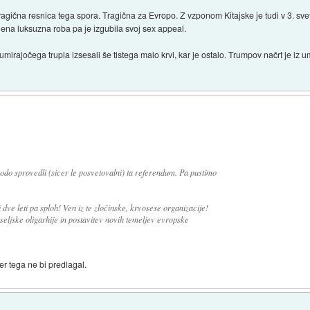
ragična resnica tega spora. Tragična za Evropo. Z vzponom Kitajske je tudi v 3. svet
na luksuzna roba pa je izgubila svoj sex appeal.
irajočega trupla izsesali še tistega malo krvi, kar je ostalo. Trumpov načrt je iz 
bodo sprovedli (sicer le posvetovalni) ta referendum. Pa pustimo
 dve leti pa sploh! Ven iz te zločinske, krvosese organizacije!
ljske oligarhije in postavitev novih temeljev evropske
icer tega ne bi predlagal.