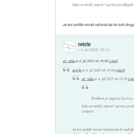
kako to misliš, naivni? saj niso predlagali
Ja kor politik moraš računat da bo tudi drug
nejclp
::
4. jul 2025, 19:13
sir_mha
je
4. jul 2025 ob 19:08
izjavil
:
nejclp
je
4. jul 2025 ob 19:04
izjavil
:
sir_mha
je
4. jul 2025 ob 18:59
izja
Problem je najprej Levica, 
kako to misliš, naivni? saj niso pr
zeitgeist.
Ja kor politik moraš računat da bo tudi d