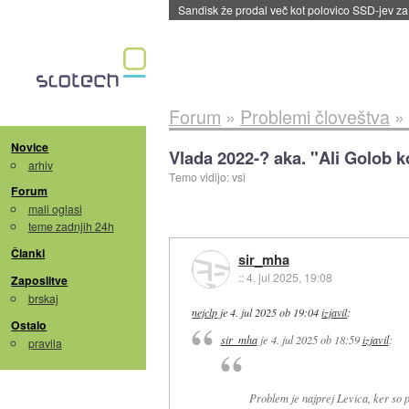
Tajvan in Južna Koreja po izvozu prvikrat pre
Forum
»
Problemi človeštva
»
Novice
Vlada 2022-? aka. "Ali Golob 
arhiv
Temo vidijo: vsi
Forum
mali oglasi
teme zadnjih 24h
Članki
sir_mha
::
4. jul 2025, 19:08
Zaposlitve
brskaj
nejclp
je
4. jul 2025 ob 19:04
izjavil
:
Ostalo
sir_mha
je
4. jul 2025 ob 18:59
izjavil
:
pravila
Problem je najprej Levica, ker so 