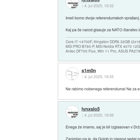
::
4. jul 2025, 19:32
Imeli bomo dvoje referendumskoh vprašanj.
Kaj pa če narod glasuje za NATO članstvo in
Core i7-14700F, Kingston DDR5 32GB (2x
MSI PRO B760-P, MSI Nvidia RTX 4070 1
Antec DF700 Flux, Win 11 Pro, ASUS PA27
s1m0n
::
4. jul 2025, 19:35
Ne rabimo nobenega referenduma! Ne za en
lynxslo5
::
4. jul 2025, 19:36
Enega že imamo, saj je bil izglasovan v Dr
Zanimivo pa je, da Golob in njegovi sedaj 