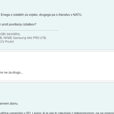
 Enega o izdatkih za vojsko, drugega pa o članstvu v NATU.
 proti povišanju izdatkov?
16GB) 5600MHz,
2GB, NVME Samsung 990 PRO 2TB,
9CV ProArt
o ne za drugo...
žavnem zboru.
puščice usmerjajo v SD, Levice, ki je vse to zakuhala z referendumom, pa ne omen