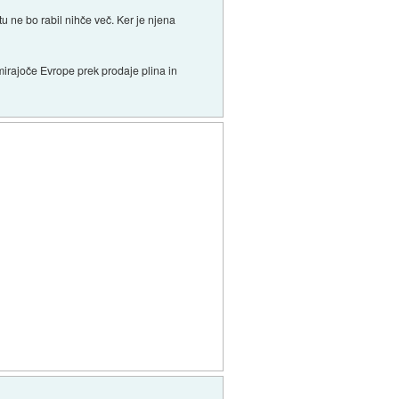
u ne bo rabil nihče več. Ker je njena
umirajoče Evrope prek prodaje plina in