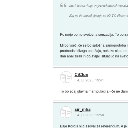
Imeli bomo dvoje referendumskoh vprašan
Kaj pa če narod glasuje za NATO članstvo 
Po moje bomo svetovna senzacija. To bo za
Mi bo všeč, če se bo splošna samopodoba moj
predsedsniškega položaja, nekako si pa ne z
dan analizirali in objavljali situacijo na sv
CiClon
::
4. jul 2025, 19:41
To bo zdaj glavna manipulacija - če ne dam
sir_mha
::
4. jul 2025, 19:50
Baje Kordiš ni glasoval za referendum. A je