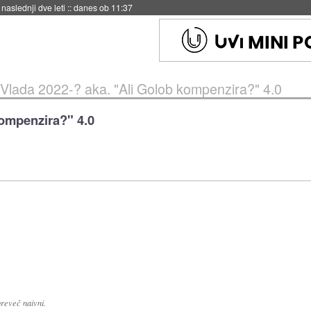
hitela Japonsko
::
danes ob 11:37
Vlada 2022-? aka. "Ali Golob kompenzira?" 4.0
kompenzira?" 4.0
preveč naivni.