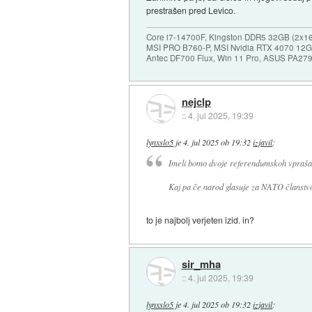
prestrašen pred Levico.
Core i7-14700F, Kingston DDR5 32GB (2x
MSI PRO B760-P, MSI Nvidia RTX 4070 1
Antec DF700 Flux, Win 11 Pro, ASUS PA27
nejclp
::
4. jul 2025, 19:39
lynxslo5
je
4. jul 2025 ob 19:32
izjavil
:
Imeli bomo dvoje referendumskoh vprašan
Kaj pa če narod glasuje za NATO članstvo 
to je najbolj verjeten izid. in?
sir_mha
::
4. jul 2025, 19:39
lynxslo5
je
4. jul 2025 ob 19:32
izjavil
: