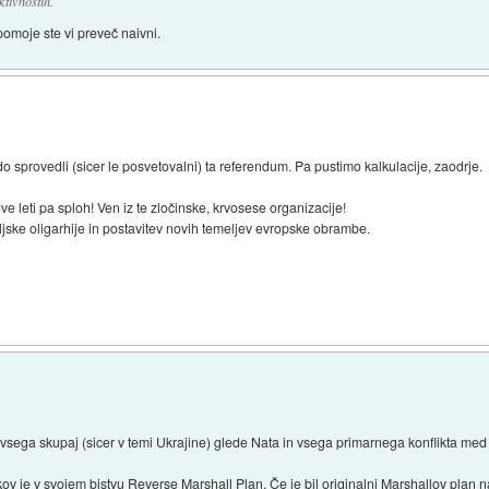
ktivnostih.
pomoje ste vi preveč naivni.
do sprovedli (sicer le posvetovalni) ta referendum. Pa pustimo kalkulacije, zaodrje.
ve leti pa sploh! Ven iz te zločinske, krvosese organizacije!
ske oligarhije in postavitev novih temeljev evropske obrambe.
vsega skupaj (sicer v temi Ukrajine) glede Nata in vsega primarnega konflikta med
 je v svojem bistvu Reverse Marshall Plan. Če je bil originalni Marshallov plan 