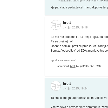
vlada padla ali bo zelo omejena v svojih a
kje pa. vlada pada že cel mandat, po vaše. 
brett
::
4. jul 2025, 19:18
So me res presenetili, da imajo jajca, da bo
Pa se preštejmo!
Osebno sem bil proti že pred 20leti, zadnji d
Sem za "odcepitev" od ZDA, menjavo bruselj
Zgodovina sprememb…
spremenil:
brett
(
4. jul 2025 ob 19:19
)
brett
::
4. jul 2025, 19:24
Ta zapis enega uporabnika se mi zdi bistvo 
Vsa zadeva s povečanjem obrambnih izdatkov