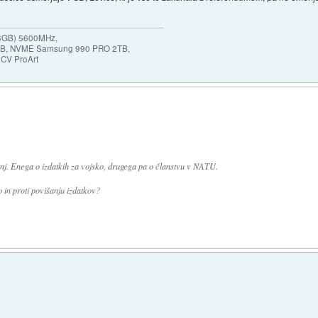
16GB) 5600MHz,
2GB, NVME Samsung 990 PRO 2TB,
9CV ProArt
j. Enega o izdatkih za vojsko, drugega pa o članstvu v NATU.
in proti povišanju izdatkov?