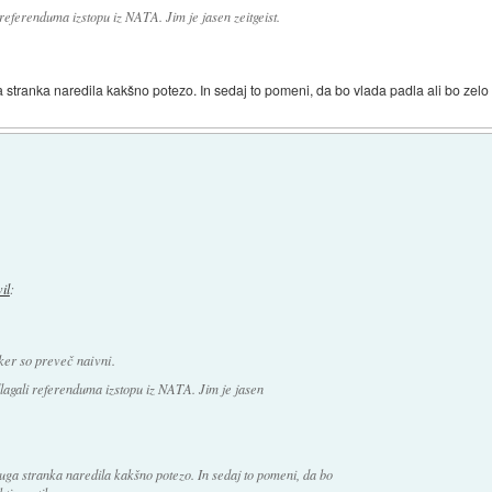
 referenduma izstopu iz NATA. Jim je jasen zeitgeist.
a stranka naredila kakšno potezo. In sedaj to pomeni, da bo vlada padla ali bo zelo
vil
:
ker so preveč naivni.
edlagali referenduma izstopu iz NATA. Jim je jasen
ruga stranka naredila kakšno potezo. In sedaj to pomeni, da bo