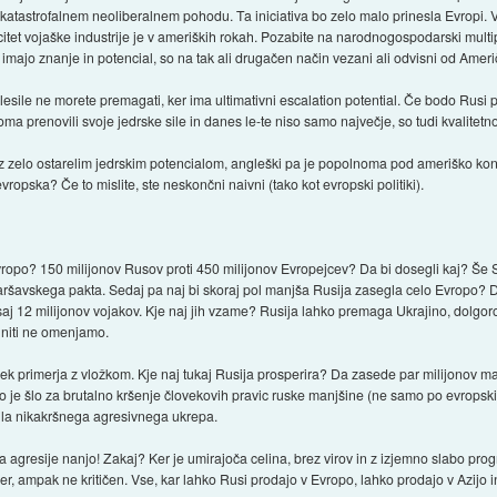
atastrofalnem neoliberalnem pohodu. Ta iniciativa bo zelo malo prinesla Evropi. Več
citet vojaške industrije je v ameriških rokah. Pozabite na narodnogospodarski multi
 še imajo znanje in potencial, so na tak ali drugačen način vezani ali odvisni od Amer
lesile ne morete premagati, ker ima ultimativni escalation potential. Če bodo Rusi 
oma prenovili svoje jedrske sile in danes le-te niso samo največje, so tudi kvalitetn
 zelo ostarelim jedrskim potencialom, angleški pa je popolnoma pod ameriško kontr
opska? Če to mislite, ste neskončni naivni (tako kot evropski politiki).
vropo? 150 milijonov Rusov proti 450 milijonov Evropejcev? Da bi dosegli kaj? Še S
ršavskega pakta. Sedaj pa naj bi skoraj pol manjša Rusija zasegla celo Evropo? Da 
saj 12 milijonov vojakov. Kje naj jih vzame? Rusija lahko premaga Ukrajino, dolgor
v niti ne omenjamo.
k primerja z vložkom. Kje naj tukaj Rusija prosperira? Da zasede par milijonov ma
o je šlo za brutalno kršenje človekovih pravic ruske manjšine (ne samo po evropskih
gnila nikakršnega agresivnega ukrepa.
na agresije nanjo! Zakaj? Ker je umirajoča celina, brez virov in z izjemno slabo pr
er, ampak ne kritičen. Vse, kar lahko Rusi prodajo v Evropo, lahko prodajo v Azijo in