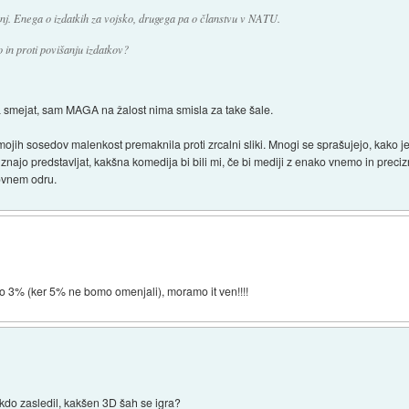
j. Enega o izdatkih za vojsko, drugega pa o članstvu v NATU.
in proti povišanju izdatkov?
 smejat, sam MAGA na žalost nima smisla za take šale.
ih sosedov malenkost premaknila proti zrcalni sliki. Mnogi se sprašujejo, kako je 
najo predstavljat, kakšna komedija bi bili mi, če bi mediji z enako vnemo in preciz
etovnem odru.
o 3% (ker 5% ne bomo omenjali), moramo it ven!!!!
 kdo zasledil, kakšen 3D šah se igra?