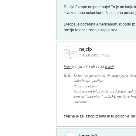
Rusija Evrope ne potrebuje! To je na kraju t
izvozna roba nekonkurenčna, njena precenje
Evropa je potrebna Američanom, ki bodo iz um
orožja izsesati zadnje kaplje krvi.
nejclp
::
4. jul 2025, 19:28
brett
je
4. jul 2025 ob 19:18
izjavil
:
So me res presenetili, da imajo jajca, da 
kalkulacije, zaodrje.
Pa se preštejmo!
Osebno sem bil proti že pred 20leti, zadnji
Sem za "odcepitev" od ZDA, menjavo bruse
obrambe.
tretjina je za izstop iz nata in to golob ve, s
lynxslo5