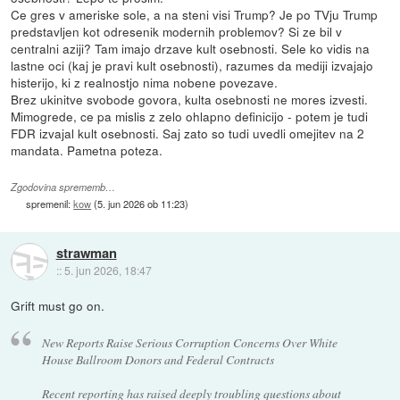
Ce gres v ameriske sole, a na steni visi Trump? Je po TVju Trump
predstavljen kot odresenik modernih problemov? Si ze bil v
centralni aziji? Tam imajo drzave kult osebnosti. Sele ko vidis na
lastne oci (kaj je pravi kult osebnosti), razumes da mediji izvajajo
histerijo, ki z realnostjo nima nobene povezave.
Brez ukinitve svobode govora, kulta osebnosti ne mores izvesti.
Mimogrede, ce pa mislis z zelo ohlapno definicijo - potem je tudi
FDR izvajal kult osebnosti. Saj zato so tudi uvedli omejitev na 2
mandata. Pametna poteza.
Zgodovina sprememb…
spremenil:
kow
(
5. jun 2026 ob 11:23
)
strawman
::
5. jun 2026, 18:47
Grift must go on.
New Reports Raise Serious Corruption Concerns Over White
House Ballroom Donors and Federal Contracts
Recent reporting has raised deeply troubling questions about