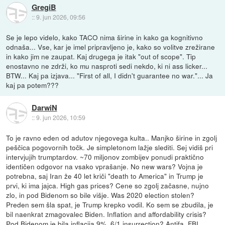
GregiB
::
9. jun 2026, 09:56
Se je lepo videlo, kako TACO nima širine in kako ga kognitivno
odnaša... Vse, kar je imel pripravljeno je, kako so volitve zrežirane
in kako jim ne zaupat. Kaj drugega je itak "out of scope". Tip
enostavno ne zdrži, ko mu nasproti sedi nekdo, ki ni ass licker...
BTW... Kaj pa izjava... "First of all, I didn't guarantee no war."... Ja
kaj pa potem???
DarwiN
::
9. jun 2026, 10:59
To je ravno eden od adutov njegovega kulta.. Manjko širine in zgolj
peščica pogovornih točk. Je simpletonom lažje slediti. Sej vidiš pri
intervjujih trumptardov. ~70 miljonov zombijev ponudi praktično
identičen odgovor na vsako vprašanje. No new wars? Vojna je
potrebna, saj Iran že 40 let kriči "death to America" in Trump je
prvi, ki ima jajca. High gas prices? Cene so zgolj začasne, nujno
zlo, in pod Bidenom so bile višje. Was 2020 election stolen?
Preden sem šla spat, je Trump krepko vodil. Ko sem se zbudila, je
bil naenkrat zmagovalec Biden. Inflation and affordability crisis?
Pod Bidenom je bila inflacija 9%. 6/1 insurrection? Antifa, FBI,