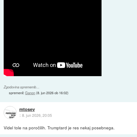
Zgodovina sprememb…
spremenil:
Ganon
(
8. jun 2026 ob 16:02
)
mtosev
::
8. jun 2026, 20:05
Videl tole na poročilih. Trumptard je res nekaj posebnega.