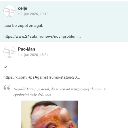
celje
::
2. jun 2026, 19:13
taco bo zopet zmagal.
https://www.24sata.hr/news/novi-problem...
Pac-Man
::
4. jun 2026, 16:04
to
https://x.com/RpsAgainstTrump/status/20...
Donald Trump je dejal, da je »en od najizjemnejših umov v
zgodovini naše države.«