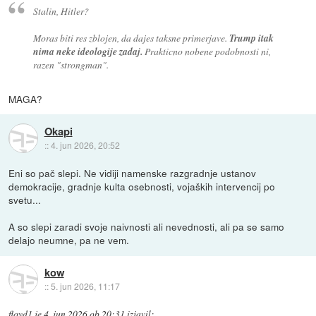
Stalin, Hitler?
Moras biti res zblojen, da dajes taksne primerjave.
Trump itak
nima neke ideologije zadaj.
Prakticno nobene podobnosti ni,
razen "strongman".
MAGA?
Okapi
::
4. jun 2026, 20:52
Eni so pač slepi. Ne vidiji namenske razgradnje ustanov
demokracije, gradnje kulta osebnosti, vojaških intervencij po
svetu...
A so slepi zaradi svoje naivnosti ali nevednosti, ali pa se samo
delajo neumne, pa ne vem.
kow
::
5. jun 2026, 11:17
floyd1
je
4. jun 2026 ob 20:31
izjavil
: