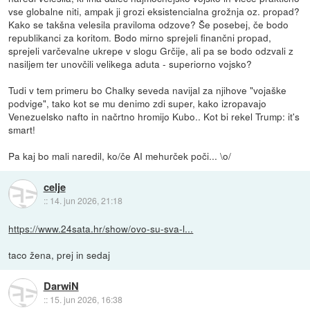
vse globalne niti, ampak ji grozi eksistencialna grožnja oz. propad?
Kako se takšna velesila praviloma odzove? Še posebej, če bodo
republikanci za koritom. Bodo mirno sprejeli finančni propad,
sprejeli varčevalne ukrepe v slogu Grčije, ali pa se bodo odzvali z
nasiljem ter unovčili velikega aduta - superiorno vojsko?
Tudi v tem primeru bo Chalky seveda navijal za njihove "vojaške
podvige", tako kot se mu denimo zdi super, kako izropavajo
Venezuelsko nafto in načrtno hromijo Kubo.. Kot bi rekel Trump: it's
smart!
Pa kaj bo mali naredil, ko/če AI mehurček poči... \o/
celje
::
14. jun 2026, 21:18
https://www.24sata.hr/show/ovo-su-sva-l...
taco žena, prej in sedaj
DarwiN
::
15. jun 2026, 16:38