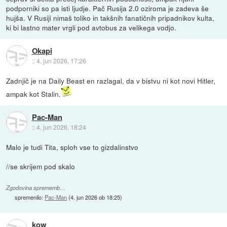
podporniki so pa isti ljudje. Pač Rusija 2.0 oziroma je zadeva še
hujša. V Rusiji nimaš toliko in takšnih fanatičnih pripadnikov kulta,
ki bi lastno mater vrgli pod avtobus za velikega vodjo.
Okapi
::
4. jun 2026, 17:26
Zadnjič je na Daily Beast en razlagal, da v bistvu ni kot novi Hitler,
ampak kot Stalin.
Pac-Man
::
4. jun 2026, 18:24
Malo je tudi Tita, sploh vse to gizdalinstvo
//se skrijem pod skalo
Zgodovina sprememb…
spremenilo:
Pac-Man
(
4. jun 2026 ob 18:25
)
kow