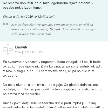
Ne smemo dopustiti, da bi tako legendarna izjava potonila v
pozabo nekje izven teme.
Chalky
je
13. jun 2026 ob 12:45
izjavil
:
ZDA so dejansko v tem trenutku v vzponu ki ga svet ni videl od
druge svetovne vojne naprej. Dejansko lahko čutiš da so nazaj v
sedlu in da so vstali od mrtvih
DarwiN
::
14. jun 2026, 18:25
Pa svetovno prvenstvo v nogometu bodo zmagali, ali pa jih bodo
okradli.. Tretje opcije ni.. Zlata kolajna, ali pa so te sodniki okradli.
V MAGA slogu, a ne.. Ali sem volitve dobil, ali pa so bile le-te
ukradene.
No sej v ekonomskem smislu res trgajo. Če gledaš delnice, top
podjetja, itd... Ker so pač vodilni v tehnologiji in znanosti, trenutno
pa živimo v AI mehurčku.
Ampak javni dolg. Tule nezadržno drvijo proti imploziji... In kaj
naredi velesila, ki ima daleč najmočnejško vojsko in vleče praktično