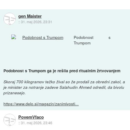
gen Maister
::
31. maj 2026, 23:31
Podobnost s
Trumpom
Podobnost s Trumpom ga je rešila pred ritualnim žrtvovanjem
Skoraj 700 kilogramov težko žival so že prodali za obredni zakol, a
je minister za notranje zadeve Salahudin Ahmed odredil, da bivolu
prizanesejo.
https://www.delo.si/magazin/zanimivosti...
PovemVfaco
::
31. maj 2026, 23:46