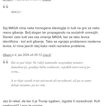
MAGA?
Saj MAGA nima neke homogene ideologije in tudi ne gre za neko
resno gibanje. Bolj slogan ter propagando na socialnih omrezjih.
Darwin zato tudi ves cas omenja MAGA, ker se tako levica
identificira - kot anti gibanje. Tako se ognjejo problemom moderne
levice, ki nima jasnih idej kako resiti razredne probleme.
Okapi
je
4. jun 2026 ob 20:52
izjavil
:
Eni so pač slepi. Ne vidiji namenske razgradnje ustanov
demokracije, gradnje kulta osebnosti, vojaških intervencij po
svetu...
A so slepi zaradi svoje naivnosti ali nevednosti, ali pa se samo
delajo neumne, pa ne vem.
Jaz bi rekel, da ker ti je Trump ogaben, izgubis ti razsodnost. Kult
osebnosti? Lepo te prosim.