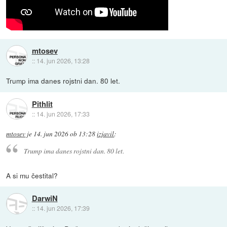
mtosev
::
14. jun 2026, 13:28
Trump ima danes rojstni dan. 80 let.
Pithlit
::
14. jun 2026, 17:33
mtosev
je
14. jun 2026 ob 13:28
izjavil
:
Trump ima danes rojstni dan. 80 let.
A si mu čestital?
DarwiN
::
14. jun 2026, 17:39