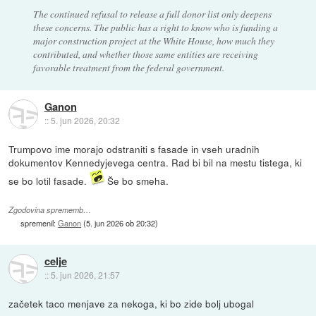
The continued refusal to release a full donor list only deepens
these concerns. The public has a right to know who is funding a
major construction project at the White House, how much they
contributed, and whether those same entities are receiving
favorable treatment from the federal government.
Ganon
::
5. jun 2026, 20:32
Trumpovo ime morajo odstraniti s fasade in vseh uradnih
dokumentov Kennedyjevega centra. Rad bi bil na mestu tistega, ki
se bo lotil fasade.
Še bo smeha.
Zgodovina sprememb…
spremenil:
Ganon
(
5. jun 2026 ob 20:32
)
celje
::
5. jun 2026, 21:57
začetek taco menjave za nekoga, ki bo zide bolj ubogal