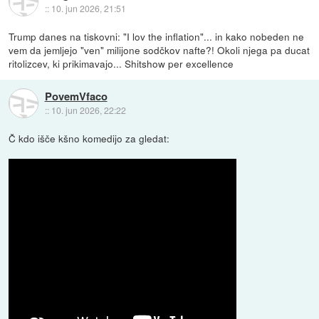
::
10. jun 2026, 21:51
Trump danes na tiskovni: "I lov the inflation"... in kako nobeden ne
vem da jemljejo "ven" milijone sodčkov nafte?! Okoli njega pa ducat
ritolizcev, ki prikimavajo... Shitshow per excellence
PovemVfaco
::
10. jun 2026, 22:22
Č kdo išče kšno komedijo za gledat: