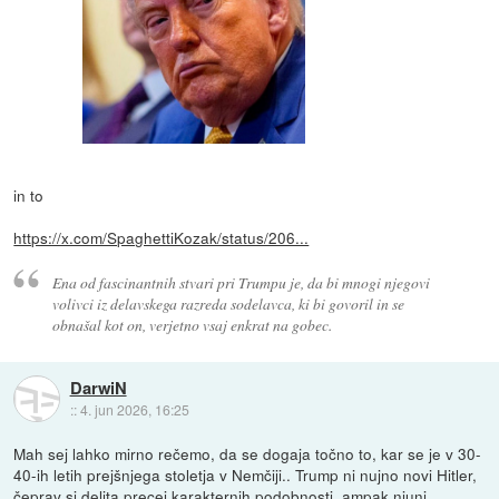
in to
https://x.com/SpaghettiKozak/status/206...
Ena od fascinantnih stvari pri Trumpu je, da bi mnogi njegovi
volivci iz delavskega razreda sodelavca, ki bi govoril in se
obnašal kot on, verjetno vsaj enkrat na gobec.
DarwiN
::
4. jun 2026, 16:25
Mah sej lahko mirno rečemo, da se dogaja točno to, kar se je v 30-
40-ih letih prejšnjega stoletja v Nemčiji.. Trump ni nujno novi Hitler,
čeprav si delita precej karakternih podobnosti, ampak njuni