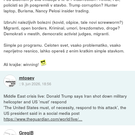
policisti so jih pospremili v stavbo. Trump corruption? Hunter
laptop, Burisma, Nancy Pelosi insider trading.
Izbruhi nalezljivih bolezni (kovid, ošpice, tale novi screwworm?)
Migranti, open borders. Kriminal, umori, brezdomstvo, droge?
Demokrati v mestih, democratic activist judges, migranti.
Simple po programu. Celoten svet, vsako problematiko, vsako
neprijetno resnico, lahko opereš z enim kratkim simple stavkom.
Ali krajše: winning!
mtosev
::
9. jun 2026, 18:56
Middle East crisis live: Donald Trump says Iran shot down military
helicopter and US 'must' respond
'The United States must, of necessity, respond to this attack', the
US president said in a social media post
https://www.theguardian.com/world/live/...
GregiB