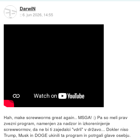
DarwiN
::
6. jun 2026, 14:55
Hah, make screwworms great again.. MSGA! :) Pa so meli prav
zvezni program, namenjen za nadzor in izkoreninjenje
screwwormov, da ne bi ti zajedalci "vdrli" v državo... Dokler niso
Trump, Musk in DOGE ukinili ta program in potrgali glave osebju.