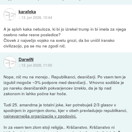
karafeka
::
13. jun 2026, 10:44
A je sploh kaka nebuloza, ki bi jo izrekel trump in bi imela za njega
osebno neke resne posledice?
Človek z največjo vojsko na svetu grozi, da bo uničil iransko
civilizacijo, pa se mu ne zgodi nič.
DarwiN
::
13. jun 2026, 11:00
Nope, nič mu ne morejo.. Republikanci, desničarji. Po vsem tem je
izgubil mogoče ~3% podpore med desničarji.. Vrhovno sodišče je
po nareku desničarskih pokvarjencev izreklo, da je tip nad
zakonom in lahko počne kar hoče.
Tudi 25. amandma je totalni joke, ker potrebuješ 2/3 glasov v
spodnjem in zgornjem domu, kjer v obeh prevladujejo republikanci,
najnevarnejša organizacija v zgodovini.
In za vsem tem zlom stoji religija.. Krščanstvo. Krščanstvo ni