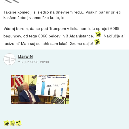
://///////////
Takšne komediji si sledijo na dnevnem redu.. Vsakih par ur prileti
kakšen žebelj v ameriško krsto, lol.
Včeraj berem, da so pod Trumpom v fiskalnem letu sprejeli 6069
beguncev, od tega 6066 belcev in 3 Afganistance.
. Naključje ali
rasizem? Mah sej se lahk sam lolaš. Gremo dalje!
DarwiN
::
6. jun 2026, 20:30