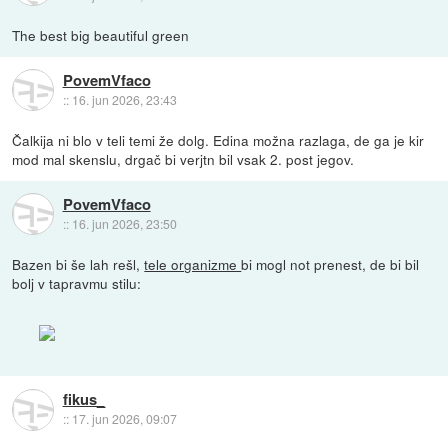
The best big beautiful green
PovemVfaco
::
16. jun 2026, 23:43
Čalkija ni blo v teli temi že dolg. Edina možna razlaga, de ga je kir
mod mal skenslu, drgač bi verjtn bil vsak 2. post jegov.
PovemVfaco
::
16. jun 2026, 23:50
Bazen bi še lah rešl,
tele organizme
bi mogl not prenest, de bi bil
bolj v tapravmu stilu:
fikus_
::
17. jun 2026, 09:07