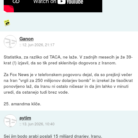
Ganon
::
12. jun 2026, 21:17
Statistika, za razliko od TACA, ne laže. V zadnjih mesecih je že 39-
krat (!) izjavil, da so tik pred sklenitvijo dogovora z Iranom.
Za Fox News je v telefonskem pogovoru dejal, da so prejšnji večer
na Iran "vrgli za 250 milijonov dolarjev bomb" in izrekel že tisočkrat
ponovljeno laž, da Iranu ni ostalo ničesar in da jim lahko v minuti
uredi, da ostanejo tudi brez vode.
25. amandma kliče.
aytim
::
13. jun 2026, 10:40
Sej jim bodo arabi poslali 15 milijard dnarjev. Iranu.