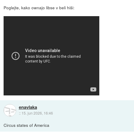
Poglejte, kako ownajo libse v beli hiši:
enavlaka
::
15. jun 2026, 16:46
Circus states of America