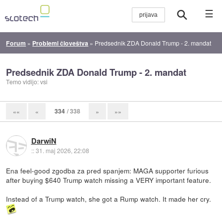
☰
Forum
»
Problemi človeštva
»
Predsednik ZDA Donald Trump - 2. mandat
Predsednik ZDA Donald Trump - 2. mandat
Temo vidijo: vsi
334
/ 338
««
«
»
»»
DarwiN
::
31. maj 2026, 22:08
Ena feel-good zgodba za pred spanjem: MAGA supporter furious
after buying $640 Trump watch missing a VERY important feature.
Instead of a Trump watch, she got a Rump watch. It made her cry.