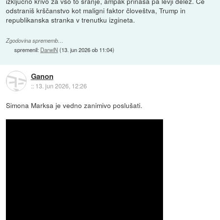
izključno krivo za vso to sranje, ampak prinaša pa levji delež. Če
odstraniš krščanstvo kot maligni faktor človeštva, Trump in
republikanska stranka v trenutku izgineta.
Zgodovina sprememb…
spremenil:
DarwiN
(
13. jun 2026 ob 11:04
)
Ganon
::
13. jun 2026, 12:26
Simona Marksa je vedno zanimivo poslušati.