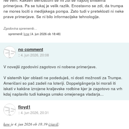
primerjava. Pa se tukaj je velik razlik. Enostavno se zdi, da trumpa
ne mores lociti o medijskega pompa. Zato tudi v preteklosti ni neke
prave primerjave. Se ni bilo informacijske tehnologije.
Zgodovina sprememb…
spremenil:
kow
(
4. jun 2026 ob 18:48
)
no comment
::
4. jun 2026, 20:08
V novejši zgodovini zagotovo ni nobene primerjave.
V sistemih kjer oblasti ne podeduješ, ni dosti možnosti za Trumpe.
Američani so pač zadeli na loteriji. Doppelgängerja bi morali iti
iskati v kakšne izrojene kraljevske rodbine kjer je zagotovo na vrh
kdaj naplavilo tudi kakega umsko omejenega vladarja...
floyd1
::
4. jun 2026, 20:31
kow
je
4. jun 2026 ob 18:39
izjavil
: