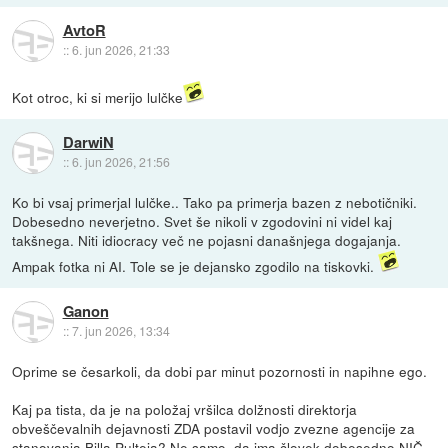
AvtoR
::
6. jun 2026, 21:33
Kot otroc, ki si merijo lulčke
DarwiN
::
6. jun 2026, 21:56
Ko bi vsaj primerjal lulčke.. Tako pa primerja bazen z nebotičniki.
Dobesedno neverjetno. Svet še nikoli v zgodovini ni videl kaj
takšnega. Niti idiocracy več ne pojasni današnjega dogajanja.
Ampak fotka ni AI. Tole se je dejansko zgodilo na tiskovki.
Ganon
::
7. jun 2026, 13:34
Oprime se česarkoli, da dobi par minut pozornosti in napihne ego.
Kaj pa tista, da je na položaj vršilca dolžnosti direktorja
obveščevalnih dejavnosti ZDA postavil vodjo zvezne agencije za
stanovanja Billa Pulteja? Ne samo, da ima človek dobesedno NIČ