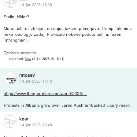
::
4. jun 2026, 18:39
Stalin, Hitler?
Moras biti res zblojen, da dajes taksne primerjave. Trump itak nima
neke ideologije zadaj. Prakticno nobene podobnosti ni, razen
"strongman".
Zgodovina sprememb…
spremenil:
kow
(
4. jun 2026 ob 18:41
)
mtosev
::
4. jun 2026, 18:42
https://www.theguardian.com/world/2026/...
Protests in Albania grow over Jared Kushner-backed luxury resort
kow
::
4. jun 2026, 18:48
Ne vem. Kaksen Berlusconi se mi zdi se najbolj smiselna