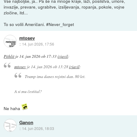
Vse najboljše, ja.. Pa še na mnoge kraje, laži, posilstva, umore,
invazije, prevare, ugrabitve, izsiljevanja, ropanja, pokole, vojne
zločine, itd...
To so volili Američani. #Never_forget
mtosev
::
14. jun 2026, 17:56
Pithlit
je
14. jun 2026 ob 17:33
izjavil
:
mtosev
je
14. jun 2026 ob 13:28
izjavil
:
Trump ima danes rojstni dan. 80 let.
A si mu čestital?
Ne haha
Ganon
::
14. jun 2026, 18:03