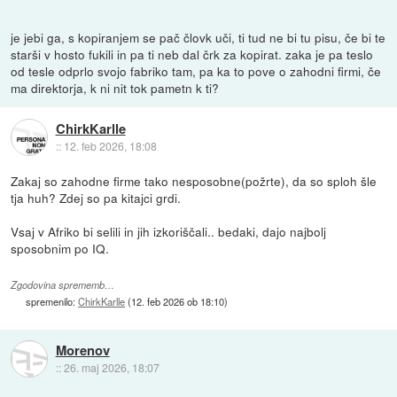
je jebi ga, s kopiranjem se pač človk uči, ti tud ne bi tu pisu, če bi te
starši v hosto fukili in pa ti neb dal črk za kopirat. zaka je pa teslo
od tesle odprlo svojo fabriko tam, pa ka to pove o zahodni firmi, če
ma direktorja, k ni nit tok pametn k ti?
ChirkKarlle
::
12. feb 2026, 18:08
Zakaj so zahodne firme tako nesposobne(požrte), da so sploh šle
tja huh? Zdej so pa kitajci grdi.
Vsaj v Afriko bi selili in jih izkoriščali.. bedaki, dajo najbolj
sposobnim po IQ.
Zgodovina sprememb…
spremenilo:
ChirkKarlle
(
12. feb 2026 ob 18:10
)
Morenov
::
26. maj 2026, 18:07