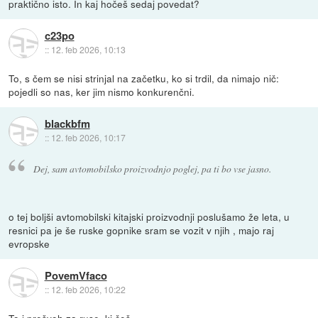
praktično isto. In kaj hočeš sedaj povedat?
c23po
::
12. feb 2026, 10:13
To, s čem se nisi strinjal na začetku, ko si trdil, da nimajo nič:
pojedli so nas, ker jim nismo konkurenčni.
blackbfm
::
12. feb 2026, 10:17
Dej, sam avtomobilsko proizvodnjo poglej, pa ti bo vse jasno.
o tej boljši avtomobilski kitajski proizvodnji poslušamo že leta, u
resnici pa je še ruske gopnike sram se vozit v njih , majo raj
evropske
PovemVfaco
::
12. feb 2026, 10:22
To j prešvoh za ruse, kj češ