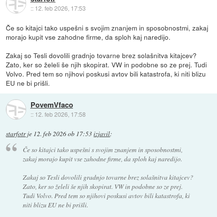
::
12. feb 2026, 17:53
Če so kitajci tako uspešni s svojim znanjem in sposobnostmi, zakaj
morajo kupit vse zahodne firme, da sploh kaj naredijo.
Zakaj so Tesli dovolili gradnjo tovarne brez solašnitva kitajcev?
Zato, ker so želeli še njih skopirat. VW in podobne so ze prej. Tudi
Volvo. Pred tem so njihovi poskusi avtov bili katastrofa, ki niti blizu
EU ne bi prišli.
PovemVfaco
::
12. feb 2026, 17:58
starfotr
je
12. feb 2026 ob 17:53
izjavil
:
Če so kitajci tako uspešni s svojim znanjem in sposobnostmi,
zakaj morajo kupit vse zahodne firme, da sploh kaj naredijo.
Zakaj so Tesli dovolili gradnjo tovarne brez solašnitva kitajcev?
Zato, ker so želeli še njih skopirat. VW in podobne so ze prej.
Tudi Volvo. Pred tem so njihovi poskusi avtov bili katastrofa, ki
niti blizu EU ne bi prišli.