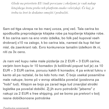
Glede na prioritete EU (tudi povezane z okoljem) je vsak nakup
kitajskega šrota preko teh platform enako veleizdaji. Če kaj, je
treba ta šrot še dodatno omejiti / podražiti.
Sam od ttga ukrepa ne bo manj uvoza, prej več. Tala carina bo
spodbudila preprodajanje kitajske robe pa kopičenje kitajske robe.
K bo carina sam na eno vrsto izdelka, bo folk pač kupoval vseh
drobnarij x10 na zalogo, k bo carina ista, namest da kup tist kar
misl, da zaenkrant rab. Evro konkurence tamalim izdelkom itk ni,
niti za 3x ceno.
Js nam več kupu neke male pizdarije za 2 EUR + 3 EUR carine,
verjetn bom kupu kr 10 komadov (k količinski popust tud je) za 10
EUR + 3 EUR carine, ponucu kakih 6 komadov, 4 pa enkrat fuknu v
kanto ali pa raztalal, če bo kdo hotu met. Č bojo usekal posamične
male nakupe, bomo pč v evrop skladišča povečal (poslovna pa
"hobi" tud). Kitajcm se bojo pa zarad tega tud zmanjšal stroški
logistike pa povečal dobički. Zj jih euro potrošniki "jebemo" z
nakupi za 2 EUR s free shipping, pol se bomo pa pretvorl v bolj
resne dobičkonosne potrošnke
Zgodovina sprememb…