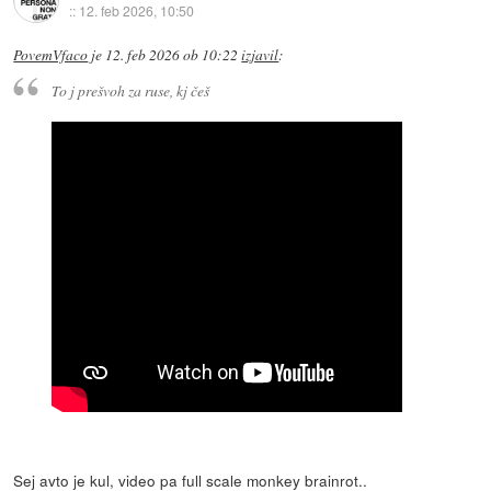
::
12. feb 2026, 10:50
PovemVfaco
je
12. feb 2026 ob 10:22
izjavil
:
To j prešvoh za ruse, kj češ
Sej avto je kul, video pa full scale monkey brainrot..