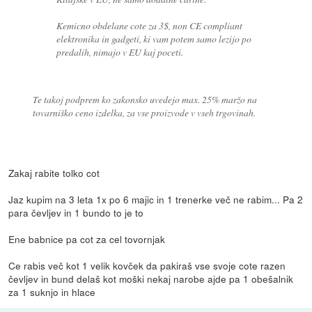
Kemicno obdelane cote za 3$, non CE compliant
elektronika in gadgeti, ki vam potem samo lezijo po
predalih, nimajo v EU kaj poceti.
Te takoj podprem ko zakonsko uvedejo max. 25% maržo na
tovarniško ceno izdelka, za vse proizvode v vseh trgovinah.
Zakaj rabite tolko cot
Jaz kupim na 3 leta 1x po 6 majic in 1 trenerke več ne rabim... Pa 2
para čevljev in 1 bundo to je to
Ene babnice pa cot za cel tovornjak
Ce rabis več kot 1 velik kovček da pakiraš vse svoje cote razen
čevljev in bund delaš kot moški nekaj narobe ajde pa 1 obešalnik
za 1 suknjo in hlace