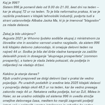
Kaj je 996?
Sistem 996 je pomenil delo od 9.00 do 21.00, šest dni na teden –
kar je skupaj 72 ur na teden. To je bila neformalna praksa, ki se je
razširila predvsem v kitajski tehnološki industriji, podprta tudi s
strani ustanovitelja Alibaba Jacka Ma, ki jo je imenoval "blagoslov"
za mlade delavce.
Zakaj je bilo ukinjeno?
Avgusta 2021 je Vrhovno ljudsko sodišče skupaj z ministrstvom za
človeške vire in socialno varnost uradno razglasilo, da sistem 996
krši kitajsko delovno zakonodajo, ki omejuje delovni teden na
največ 44 ur. Sodba je bila del širše vladne kampanje za zaščito
delavskih pravic in doseganje "skupnega prosperiteta" (common
prosperity), s katero je vlada želela pokazati, da podjetja in
milijarderji ne vladajo državi.
Kakšno je stanje danes?
Kljub uradni prepovedi se dolgi delovni časi v praksi še vedno
pojavljajo. Po uradnih podatkih iz sredine leta 2025 kitajski delavci
v povprečju delajo okoli 48,5 ur na teden, kar še vedno presega
zakonito mejo 44 ur. Nekatera velika podjetja, kot so DJI, Midea in
Haier, so se uradno oddaljila od sistema 996 in uvedla strožje
omejitve delovnega časa, medtem ko manjši zagonski podjetji
(start-upi) v sektorjih umetne inteligence in robotike še vedno