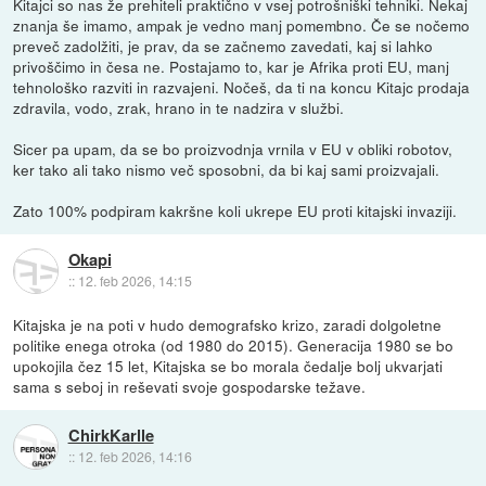
Kitajci so nas že prehiteli praktično v vsej potrošniški tehniki. Nekaj
znanja še imamo, ampak je vedno manj pomembno. Če se nočemo
preveč zadolžiti, je prav, da se začnemo zavedati, kaj si lahko
privoščimo in česa ne. Postajamo to, kar je Afrika proti EU, manj
tehnološko razviti in razvajeni. Nočeš, da ti na koncu Kitajc prodaja
zdravila, vodo, zrak, hrano in te nadzira v službi.
Sicer pa upam, da se bo proizvodnja vrnila v EU v obliki robotov,
ker tako ali tako nismo več sposobni, da bi kaj sami proizvajali.
Zato 100% podpiram kakršne koli ukrepe EU proti kitajski invaziji.
Okapi
::
12. feb 2026, 14:15
Kitajska je na poti v hudo demografsko krizo, zaradi dolgoletne
politike enega otroka (od 1980 do 2015). Generacija 1980 se bo
upokojila čez 15 let, Kitajska se bo morala čedalje bolj ukvarjati
sama s seboj in reševati svoje gospodarske težave.
ChirkKarlle
::
12. feb 2026, 14:16