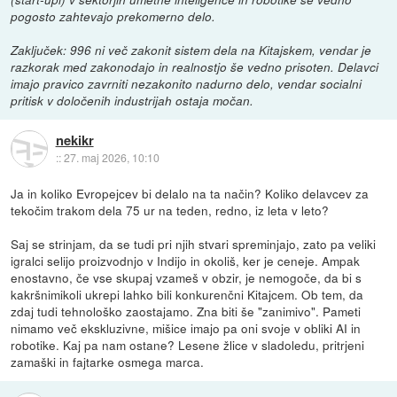
pogosto zahtevajo prekomerno delo.
Zaključek: 996 ni več zakonit sistem dela na Kitajskem, vendar je
razkorak med zakonodajo in realnostjo še vedno prisoten. Delavci
imajo pravico zavrniti nezakonito nadurno delo, vendar socialni
pritisk v določenih industrijah ostaja močan.
nekikr
::
27. maj 2026, 10:10
Ja in koliko Evropejcev bi delalo na ta način? Koliko delavcev za
tekočim trakom dela 75 ur na teden, redno, iz leta v leto?
Saj se strinjam, da se tudi pri njih stvari spreminjajo, zato pa veliki
igralci selijo proizvodnjo v Indijo in okoliš, ker je ceneje. Ampak
enostavno, če vse skupaj vzameš v obzir, je nemogoče, da bi s
kakršnimikoli ukrepi lahko bili konkurenčni Kitajcem. Ob tem, da
zdaj tudi tehnološko zaostajamo. Zna biti še "zanimivo". Pameti
nimamo več ekskluzivne, mišice imajo pa oni svoje v obliki AI in
robotike. Kaj pa nam ostane? Lesene žlice v sladoledu, pritrjeni
zamaški in fajtarke osmega marca.