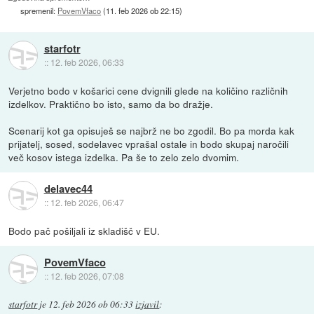
spremenil:
PovemVfaco
(
11. feb 2026 ob 22:15
)
starfotr
::
12. feb 2026, 06:33
Verjetno bodo v košarici cene dvignili glede na količino različnih
izdelkov. Praktično bo isto, samo da bo dražje.
Scenarij kot ga opisuješ se najbrž ne bo zgodil. Bo pa morda kak
prijatelj, sosed, sodelavec vprašal ostale in bodo skupaj naročili
več kosov istega izdelka. Pa še to zelo zelo dvomim.
delavec44
::
12. feb 2026, 06:47
Bodo pač pošiljali iz skladišč v EU.
PovemVfaco
::
12. feb 2026, 07:08
starfotr
je
12. feb 2026 ob 06:33
izjavil
: