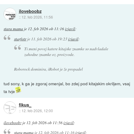
iloveboobz
::
12. feb 2026, 11:56
stara mama
je
12. feb 2026 ob 11:16
izjavil
:
starfotr
je
11. feb 2026 ob 19:23
izjavil
:
Ti meni povej katere kitajske znamke so nadvladale
zahodne znamke oz. proizvode.
Roborock dominira, iRobot je že propadel
tud sony, k ga je zgoraj omenjal, bo zdej pod kitajskim okriljem, vsaj
ta tvje
fikus_
::
12. feb 2026, 12:00
iloveboobz
je
12. feb 2026 ob 11:56
izjavil
:
stara mama
je
12. feb 2026 ob 11:16
izjavil
: