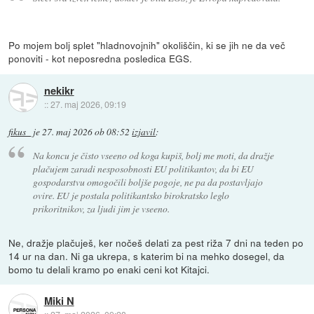
Po mojem bolj splet "hladnovojnih" okoliščin, ki se jih ne da več
ponoviti - kot neposredna posledica EGS.
nekikr
::
27. maj 2026, 09:19
fikus_
je
27. maj 2026 ob 08:52
izjavil
:
Na koncu je čisto vseeno od koga kupiš, bolj me moti, da dražje
plačujem zaradi nesposobnosti EU politikantov, da bi EU
gospodarstvu omogočili boljše pogoje, ne pa da postavljajo
ovire. EU je postala politikantsko birokratsko leglo
prikoritnikov, za ljudi jim je vseeno.
Ne, dražje plačuješ, ker nočeš delati za pest riža 7 dni na teden po
14 ur na dan. Ni ga ukrepa, s katerim bi na mehko dosegel, da
bomo tu delali kramo po enaki ceni kot Kitajci.
Miki N