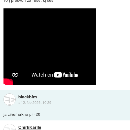
blackbfm
::
12. feb 2026, 10:29
ja ziher crkne pr -20
ChirkKarlle