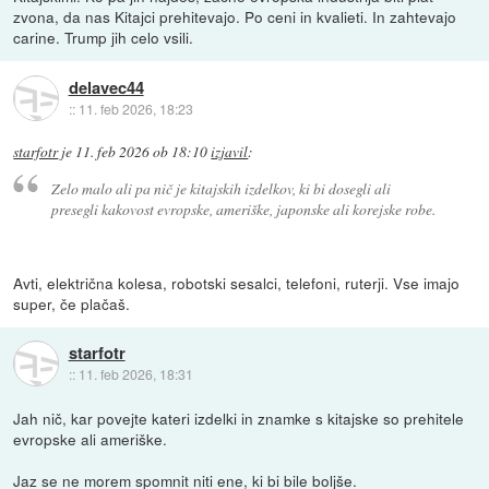
zvona, da nas Kitajci prehitevajo. Po ceni in kvalieti. In zahtevajo
carine. Trump jih celo vsili.
delavec44
::
11. feb 2026, 18:23
starfotr
je
11. feb 2026 ob 18:10
izjavil
:
Zelo malo ali pa nič je kitajskih izdelkov, ki bi dosegli ali
presegli kakovost evropske, ameriške, japonske ali korejske robe.
Avti, električna kolesa, robotski sesalci, telefoni, ruterji. Vse imajo
super, če plačaš.
starfotr
::
11. feb 2026, 18:31
Jah nič, kar povejte kateri izdelki in znamke s kitajske so prehitele
evropske ali ameriške.
Jaz se ne morem spomnit niti ene, ki bi bile boljše.