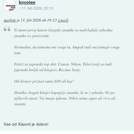
koyotee
::
11. feb 2026, 20:13
starfotr
je
11. feb 2026 ob 19:23
izjavil
:
Ti meni povej katere kitajske znamke so nadvladale zahodne
znamke oz. proizvode.
Normalno, da nimamo mi vsega tu. Ampak tudi oni nimajo vsega
tam.
Fotiči so japonski top shit. Canon. Nikon. Televizorji so tudi
japonski boljši od kitajcev. Recimo Sony.
Od dronov poznaš samo DJI ali kaj?
Skratka, bogati kitajci kupujejo znamke, ki so z zahoda. Ne pa
njihovih smeti. Vsi imajo iphone. Nihče nima oppo ali vivo ali
xiaomi.
Vse od Xiaomi je dobro!