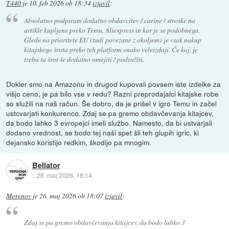
T440
je
10. feb 2026 ob 18:34
izjavil
:
Absolutno podpiram dodatno obdavcitev / carine / stroske na
artikle kupljene preko Temu, Aliexpress in kar je se podobnega.
Glede na prioritete EU (tudi povezane z okoljem) je vsak nakup
kitajskega šrota preko teh platform enako veleizdaji. Če kaj, je
treba ta šrot še dodatno omejiti / podražiti.
Dokler smo na Amazonu in drugod kupovali povsem iste izdelke za
višjo ceno, je pa bilo vse v redu? Razni preprodajalci kitajske robe
so služili na naš račun. Še dobro, da je prišel v igro Temu in začel
ustcvarjati konkurenco. Zdaj se pa gremo obdavčevanja kitajcev,
da bodo lahko 3 evropejci imeli službo. Namesto, da bi ustvarjali
dodano vrednost, se bodo tej naši spet šli teh glupih igric, ki
dejansko koristijo redkim, škodijo pa mnogim.
Bellator
::
26. maj 2026, 18:14
Morenov
je
26. maj 2026 ob 18:07
izjavil
:
Zdaj se pa gremo obdavčevanja kitajcev, da bodo lahko 3