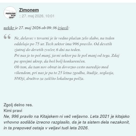
Zimonem
::
27. maj 2026, 10:01
nekikr
je
27. maj 2026 ob 09:36
izjavil
:
Ne, delavec v tovarni je še vedno plačan zelo slabo, na teden
oddelajo po 75 ur. Tech sektor ima 996 pravilo. Od devetih
zjutraj do devetih zvečer, 6 dni na teden.
Pri nas je to pol manj, javni sektor pa še pol manj od tega. Zdaj
pa sprejmi ukrep, da boš bolj konkurenčen.
Ob tem, da tam nov obrat in dovozno cesto naredijo med
vikendom, pri nas je pa to 25 letna zgodba, študije, soglasja,
NVOji, društvo za zaščito lokalnega polža.
Zgolj delno res.
Kimi pravi
Ne, 996 pravilo na Kitajskem ni več veljavno. Leta 2021 je kitajsko
vrhovno sodišče izrecno razglasilo, da je ta sistem dela nezakonit,
in ta prepoved ostaja v veljavi tudi leta 2026.