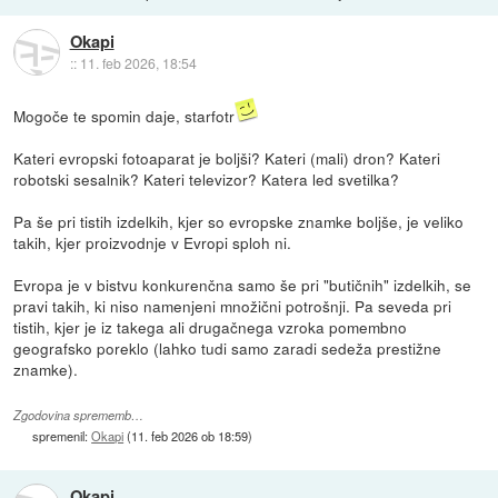
Okapi
::
11. feb 2026, 18:54
Mogoče te spomin daje, starfotr
Kateri evropski fotoaparat je boljši? Kateri (mali) dron? Kateri
robotski sesalnik? Kateri televizor? Katera led svetilka?
Pa še pri tistih izdelkih, kjer so evropske znamke boljše, je veliko
takih, kjer proizvodnje v Evropi sploh ni.
Evropa je v bistvu konkurenčna samo še pri "butičnih" izdelkih, se
pravi takih, ki niso namenjeni množični potrošnji. Pa seveda pri
tistih, kjer je iz takega ali drugačnega vzroka pomembno
geografsko poreklo (lahko tudi samo zaradi sedeža prestižne
znamke).
Zgodovina sprememb…
spremenil:
Okapi
(
11. feb 2026 ob 18:59
)
Okapi