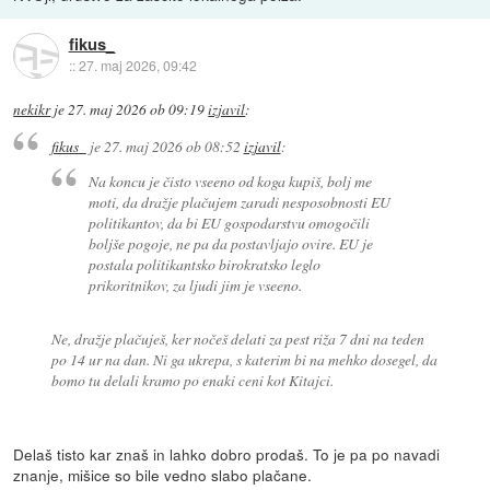
fikus_
::
27. maj 2026, 09:42
nekikr
je
27. maj 2026 ob 09:19
izjavil
:
fikus_
je
27. maj 2026 ob 08:52
izjavil
:
Na koncu je čisto vseeno od koga kupiš, bolj me
moti, da dražje plačujem zaradi nesposobnosti EU
politikantov, da bi EU gospodarstvu omogočili
boljše pogoje, ne pa da postavljajo ovire. EU je
postala politikantsko birokratsko leglo
prikoritnikov, za ljudi jim je vseeno.
Ne, dražje plačuješ, ker nočeš delati za pest riža 7 dni na teden
po 14 ur na dan. Ni ga ukrepa, s katerim bi na mehko dosegel, da
bomo tu delali kramo po enaki ceni kot Kitajci.
Delaš tisto kar znaš in lahko dobro prodaš. To je pa po navadi
znanje, mišice so bile vedno slabo plačane.