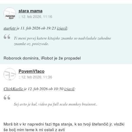
stara mama
::
12. feb 2026, 11:16
starfotr
je
11. feb 2026 ob 19:23
izjavil
:
Ti meni povej katere kitajske znamke so nadvladale zahodne
znamke oz. proizvode.
Roborock dominira, iRobot je že propadel
PovemVfaco
::
12. feb 2026, 11:36
ChirkKarlle
je
12. feb 2026 ob 10:50
izjavil
:
Sej avto je kul, video pa full scale monkey brainrot..
Morš bit v kr napredni fazi ttga stanja, k so tvoji štefančič jr. vložki
še bolj mim teme k mi ostali z avti