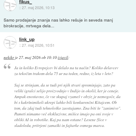
fikus_
::
27. maj 2026, 10:13
Samo prodajanje znanja nas lahko rešuje in seveda manj
birokracije, mrtvega dela...
link_up
::
27. maj 2026, 10:51
nekikr
je
27. maj 2026 ob 10:10
izjavil
:
Ja in koliko Evropejcev bi delalo na ta način? Koliko delavcev
za tekočim trakom dela 75 ur na teden, redno, iz leta v leto?
Saj se strinjam, da se tudi pri njih stvari spreminjajo, zato pa
veliki igralci selijo proizvodnjo v Indijo in okoliš, ker je ceneje.
Ampak enostavno, če vse skupaj vzameš v obzir, je nemogoče, da
bi s kakršnimikoli ukrepi lahko bili konkurenčni Kitajcem. Ob
tem, da zdaj tudi tehnološko zaostajamo. Zna biti še "zanimivo".
Pameti nimamo več ekskluzivne, mišice imajo pa oni svoje v
obliki AI in robotike. Kaj pa nam ostane? Lesene žlice v
sladoledu, pritrjeni zamaški in fajtarke osmega marca.