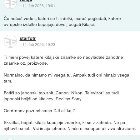
::
11. feb 2026, 19:01
Če hočeš vedeti, kateri so ti izdelki, moraš pogledati, katere
evropske izdelke kupujejo dovolj bogati Kitajci.
starfotr
::
11. feb 2026, 19:23
Ti meni povej katere kitajske znamke so nadvladale zahodne
znamke oz. proizvode.
Normalno, da nimamo mi vsega tu. Ampak tudi oni nimajo vsega
tam.
Fotiči so japonski top shit. Canon. Nikon. Televizorji so tudi
japonski boljši od kitajcev. Recimo Sony.
Od dronov poznaš samo DJI ali kaj?
Skratka, bogati kitajci kupujejo znamke, ki so z zahoda. Ne pa
njihovih smeti. Vsi imajo iphone. Nihče nima oppo ali vivo ali xiaomi.