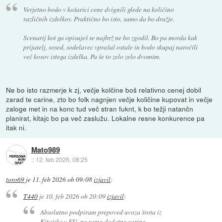
Verjetno bodo v košarici cene dvignili glede na količino
različnih izdelkov. Praktično bo isto, samo da bo dražje.
Scenarij kot ga opisuješ se najbrž ne bo zgodil. Bo pa morda kak
prijatelj, sosed, sodelavec vprašal ostale in bodo skupaj naročili
več kosov istega izdelka. Pa še to zelo zelo dvomim.
Ne bo isto razmerje k zj, večje kolčine boš relativno cenej dobil
zarad te carine, zto bo folk nagnjen večje količine kupovat in večje
zaloge met in na konc tud več stran fuknt, k bo težji natančn
planirat, kitajc bo pa več zaslužu. Lokalne resne konkurence pa
itak ni.
Mato989
::
12. feb 2026, 08:25
toro69
je
11. feb 2026 ob 09:08
izjavil
:
T440
je
10. feb 2026 ob 20:09
izjavil
:
Absolutno podpiram prepoved uvoza šrota iz
Kitajske v EU, ne samo dodatne carine.