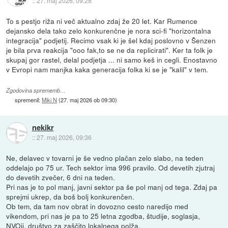
::
27. maj 2026, 09:28
To s pestjo riža ni več aktualno zdaj že 20 let. Kar Rumence
dejansko dela tako zelo konkurenčne je nora sci-fi "horizontalna
integracija" podjetij. Recimo vsak ki je šel kdaj poslovno v Šenzen
je bila prva reakcija "ooo fak,to se ne da replicirati". Ker ta folk je
skupaj gor rastel, delal podjetja ... ni samo keš in cegli. Enostavno
v Evropi nam manjka kaka generacija folka ki se je "kalil" v tem.
Zgodovina sprememb…
spremenil:
Miki N
(
27. maj 2026 ob 09:30
)
nekikr
::
27. maj 2026, 09:36
Ne, delavec v tovarni je še vedno plačan zelo slabo, na teden
oddelajo po 75 ur. Tech sektor ima 996 pravilo. Od devetih zjutraj
do devetih zvečer, 6 dni na teden.
Pri nas je to pol manj, javni sektor pa še pol manj od tega. Zdaj pa
sprejmi ukrep, da boš bolj konkurenčen.
Ob tem, da tam nov obrat in dovozno cesto naredijo med
vikendom, pri nas je pa to 25 letna zgodba, študije, soglasja,
NVOji, društvo za zaščito lokalnega polža.