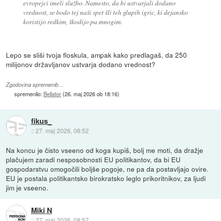
evropejci imeli službo. Namesto, da bi ustvarjali dodano
vrednost, se bodo tej naši spet šli teh glupih igric, ki dejansko
koristijo redkim, škodijo pa mnogim.
Lepo se sliši tvoja floskula, ampak kako predlagaš, da 250
milijonov državljanov ustvarja dodano vrednost?
Zgodovina sprememb…
spremenilo:
Bellator
(
26. maj 2026 ob 18:16
)
fikus_
::
27. maj 2026, 08:52
Na koncu je čisto vseeno od koga kupiš, bolj me moti, da dražje
plačujem zaradi nesposobnosti EU politikantov, da bi EU
gospodarstvu omogočili boljše pogoje, ne pa da postavljajo ovire.
EU je postala politikantsko birokratsko leglo prikoritnikov, za ljudi
jim je vseeno.
Miki N
::
27. maj 2026, 08:57