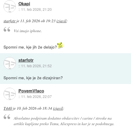
Okapi
::
11. feb 2026, 21:20
starfotr
je
11. feb 2026 ob 19:23
izjavil
:
Vsi imajo iphone.
Spomni me, kje jih že delajo?
starfotr
::
11. feb 2026, 21:52
Spomni me, kje je že dizajniran?
PovemVfaco
::
11. feb 2026, 22:07
T440
je
10. feb 2026 ob 18:34
izjavil
:
Absolutno podpiram dodatno obdavcitev / carine / stroske na
artikle kupljene preko Temu, Aliexpress in kar je se podobnega.