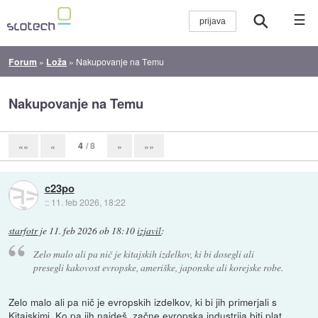
☰
Forum
»
Loža
»
Nakupovanje na Temu
Nakupovanje na Temu
4
/ 8
««
«
»
»»
c23po
::
11. feb 2026, 18:22
starfotr
je
11. feb 2026 ob 18:10
izjavil
:
Zelo malo ali pa nič je kitajskih izdelkov, ki bi dosegli ali
presegli kakovost evropske, ameriške, japonske ali korejske robe.
Zelo malo ali pa nič je evropskih izdelkov, ki bi jih primerjali s
Kitajskimi. Ko pa jih najdeš, začne evropska industrija biti plat