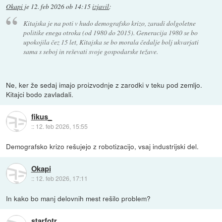
Okapi
je
12. feb 2026 ob 14:15
izjavil
:
Kitajska je na poti v hudo demografsko krizo, zaradi dolgoletne
politike enega otroka (od 1980 do 2015). Generacija 1980 se bo
upokojila čez 15 let, Kitajska se bo morala čedalje bolj ukvarjati
sama s seboj in reševati svoje gospodarske težave.
Ne, ker že sedaj imajo proizvodnje z zarodki v teku pod zemljo.
Kitajci bodo zavladali.
fikus_
::
12. feb 2026, 15:55
Demografsko krizo rešujejo z robotizacijo, vsaj industrijski del.
Okapi
::
12. feb 2026, 17:11
In kako bo manj delovnih mest rešilo problem?
starfotr