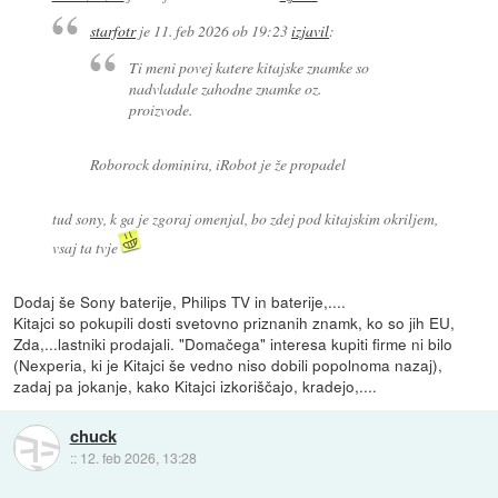
starfotr
je
11. feb 2026 ob 19:23
izjavil
:
Ti meni povej katere kitajske znamke so
nadvladale zahodne znamke oz.
proizvode.
Roborock dominira, iRobot je že propadel
tud sony, k ga je zgoraj omenjal, bo zdej pod kitajskim okriljem,
vsaj ta tvje
Dodaj še Sony baterije, Philips TV in baterije,....
Kitajci so pokupili dosti svetovno priznanih znamk, ko so jih EU,
Zda,...lastniki prodajali. "Domačega" interesa kupiti firme ni bilo
(Nexperia, ki je Kitajci še vedno niso dobili popolnoma nazaj),
zadaj pa jokanje, kako Kitajci izkoriščajo, kradejo,....
chuck
::
12. feb 2026, 13:28