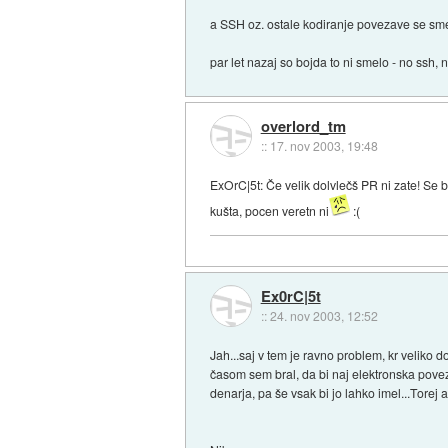
a SSH oz. ostale kodiranje povezave se sme
par let nazaj so bojda to ni smelo - no ssh, no
overlord_tm
::
17. nov 2003, 19:48
ExOrC|5t: Če velik dolvlečš PR ni zate! Se b
kušta, pocen veretn ni
:(
Ex0rC|5t
::
24. nov 2003, 12:52
Jah...saj v tem je ravno problem, kr veliko
časom sem bral, da bi naj elektronska povez
denarja, pa še vsak bi jo lahko imel...Torej 