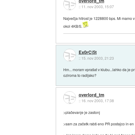
overlord_tm
::
11. nov 2003, 15:07
Največja hitrost je 1228800 bps. Mi mamo 
okol 4KB/S.
Ex0rC|5t
::
15. nov 2003, 21:23
Hm... moram vprašat v klubu...lahko da je pr
oziroma to radijsko?
overlord_tm
::
16. nov 2003, 17:38
>plačevanje je zastonj
>sam za začetk rabš eno PR postajco in en