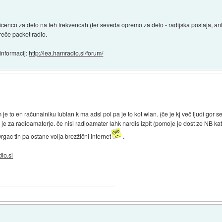
licenco za delo na teh frekvencah (ter seveda opremo za delo - radijska postaja, ant
 reče packet radio.
informacij:
http://lea.hamradio.si/forum/
 je to en računalniku lublan k ma adsl pol pa je to kot wlan. (če je kj več ljudi gor
je za radioamaterje. če nisi radioamater lahk nardis izpit (pomoje je dost ze NB k
Drgac tin pa ostane volja brezžični internet
.
io.si