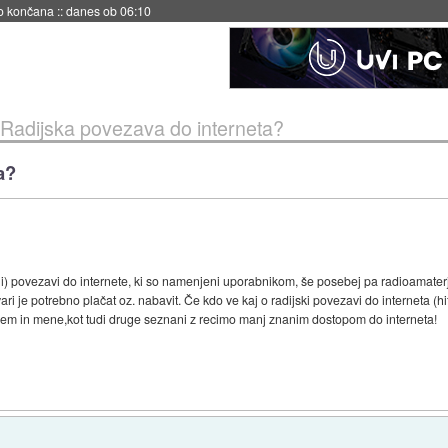
no končana
::
danes ob 06:10
Radijska povezava do interneta?
a?
ični) povezavi do internete, ki so namenjeni uporabnikom, še posebej pa radioamate
ari je potrebno plačat oz. nabavit. Če kdo ve kaj o radijski povezavi do interneta (
jem in mene,kot tudi druge seznani z recimo manj znanim dostopom do interneta!