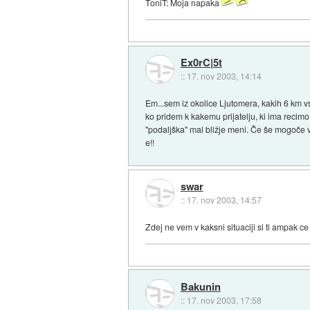
ToniT: Moja napaka
Ex0rC|5t
::
17. nov 2003, 14:14
Em...sem iz okolice Ljutomera, kakih 6 km 
ko pridem k kakemu prijatelju, ki ima reci
"podaljška" mal bližje meni. Če še mogoče ve
e!!
swar
::
17. nov 2003, 14:57
Zdej ne vem v kaksni situaciji si ti ampak ce
Bakunin
::
17. nov 2003, 17:58