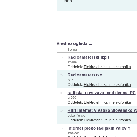
Niko
Vredno ogleda ...
Tema
»
Radioamaterski izpit
lithium
Oddelek:
Elektrotehnika in elektronika
»
Radioamaterstvo
tx-z
Oddelek:
Elektrotehnika in elektronika
»
radijska povezava med dvema PC
pr2501
Oddelek:
Elektrotehnika in elektronika
»
Hitri internet v vsako Slovensko v
Luka Percic
Oddelek:
Elektrotehnika in elektronika
»
internet preko radijskih valov ?
swalow