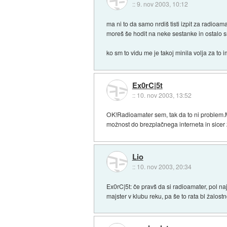
::
9. nov 2003, 10:12
ma ni to da samo nrdiš tisti izpit za radioam
moreš še hodit na neke sestanke in ostalo sr
ko sm to vidu me je takoj minila volja za to i
Ex0rC|5t
::
10. nov 2003, 13:52
OK!Radioamater sem, tak da to ni problem.M
možnost do brezplačnega interneta in sicer 
Lio
::
10. nov 2003, 20:34
Ex0rC|5t: če pravš da si radioamater, pol na
majster v klubu reku, pa še to rata bl žalos