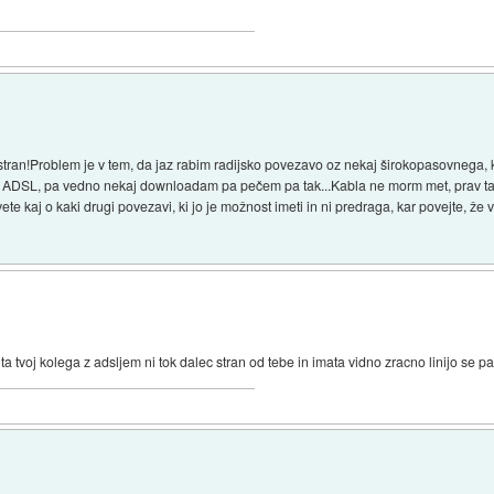
vstran!Problem je v tem, da jaz rabim radijsko povezavo oz nekaj širokopasovnega,
mo ADSL, pa vedno nekaj downloadam pa pečem pa tak...Kabla ne morm met, prav ta
te kaj o kaki drugi povezavi, ki jo je možnost imeti in ni predraga, kar povejte, ž
 ta tvoj kolega z adsljem ni tok dalec stran od tebe in imata vidno zracno linijo se pa