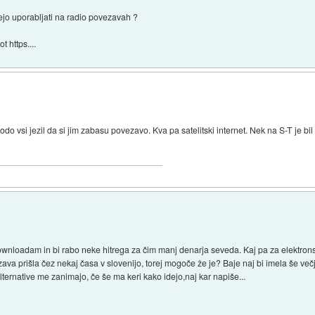
jo uporabljati na radio povezavah ?
t https....
odo vsi jezil da si jim zabasu povezavo. Kva pa satelitski internet. Nek na S-T je b
 downloadam in bi rabo neke hitrega za čim manj denarja seveda. Kaj pa za elektrons
ava prišla čez nekaj časa v slovenijo, torej mogoče že je? Baje naj bi imela še več
alternative me zanimajo, če še ma keri kako idejo,naj kar napiše...