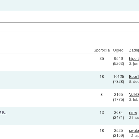
Sporočila
Ogledi
Zadnj
35
9546
hipert
(5263)
3. ju
18
10125
Bobr
(7328)
8. de
8
2165
VolkD
(1775)
3. fe
as..
13
2684
rfmw
(2471)
21. s
18
2525
swal
(2159)
12. a