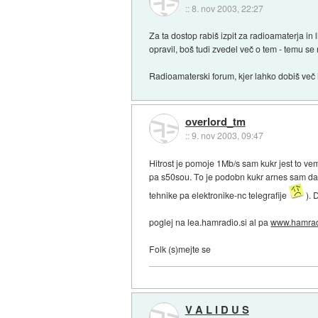
::
8. nov 2003, 22:27
Za ta dostop rabiš izpit za radioamaterja in 
opravil, boš tudi zvedel več o tem - temu se
Radioamaterski forum, kjer lahko dobiš več 
overlord_tm
::
9. nov 2003, 09:47
Hitrost je pomoje 1Mb/s sam kukr jest to vem
pa s50sou. To je podobn kukr arnes sam da 
tehnike pa elektronike-nc telegrafije
). 
poglej na lea.hamradio.si al pa
www.hamrad
Folk (s)mejte se
V A L I D U S