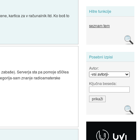
Hitre funkcije
ene, kartica za v računalnik itd. Ko boš to
seznam tem
Posebni izpisi
Avtor:
 se zabaše). Serverja sta pa pomoje s50lea
ategorija-sam znanje radioamaterske
Ključna beseda: