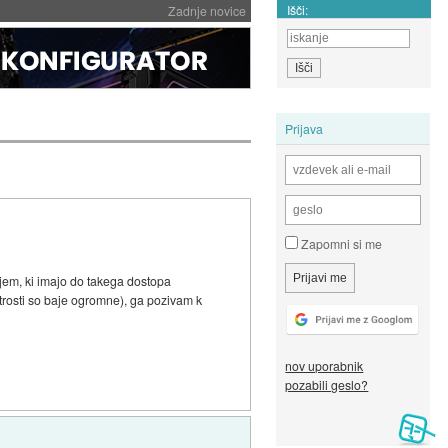
Išči:
Zadnje novice
Prijava
Zapomni si me
rjem, ki imajo do takega dostopa
hitrosti so baje ogromne), ga pozivam k
nov uporabnik
pozabili geslo?