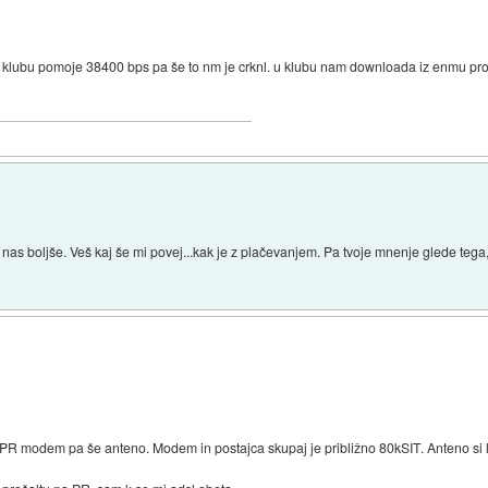
v klubu pomoje 38400 bps pa še to nm je crknl. u klubu nam downloada iz enmu p
 nas boljše. Veš kaj še mi povej...kak je z plačevanjem. Pa tvoje mnenje glede tega, 
 PR modem pa še anteno. Modem in postajca skupaj je približno 80kSIT. Anteno si 