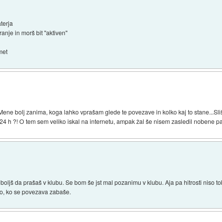
aterja
anje in morš bit "aktiven"
met
ene bolj zanima, koga lahko vprašam glede te povezave in kolko kaj to stane...Sl
24 h ?! O tem sem veliko iskal na internetu, ampak žal še nisem zasledil nobene pa
jboljš da prašaš v klubu. Se bom še jst mal pozanimu v klubu. Aja pa hitrosti niso t
tno, ko se povezava zabaše.