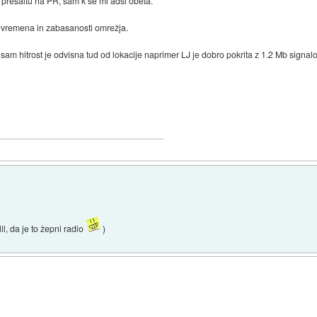
prešaltu na PR, sam k se mi adsl obeta.
n vremena in zabasanosti omrežja.
en sam hitrost je odvisna tud od lokacije naprimer LJ je dobro pokrita z 1.2 Mb si
, da je to žepni radio
)