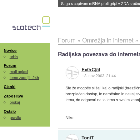
Saga s cepivom mRNA proti gripi v ZDA sreč
Forum
»
Omrežja in internet
»
Novice
Radijska povezava do internet
arhiv
Forum
Ex0rC|5t
mali oglasi
::
8. nov 2003, 21:44
teme zadnjih 24h
Članki
Ste že mogoče slišali kaj o radijski (brezž
brezplačen dostop, le naročnino in nekaj stv
Zaposlitve
temu, da odgovori na to temo s svojim znan
brskaj
Ostalo
pravila
Niko
ToniT