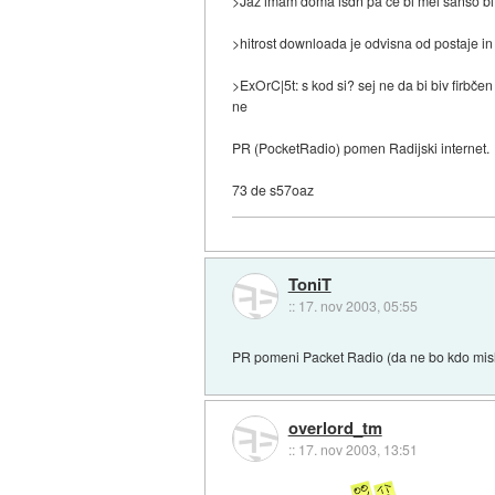
>Jaz imam doma isdn pa če bi mel šanso bi 
>hitrost downloada je odvisna od postaje i
>ExOrC|5t: s kod si? sej ne da bi biv firbč
ne
PR (PocketRadio) pomen Radijski internet.
73 de s57oaz
ToniT
::
17. nov 2003, 05:55
PR pomeni Packet Radio (da ne bo kdo mislil
overlord_tm
::
17. nov 2003, 13:51