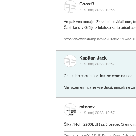
Ghost7
::
19. maj 2023, 12:56
Ampak vse oddajo. Zakaj bi ne višali cen, č
Časi, ko si v Grčijo z letalsko karto prišel
https://www.bitstamp.net/ref/OM6lA9mwoeR
Kapitan Jack
::
19. maj 2023, 12:57
Ok na trip.com je isto, tam so cene na noc.
Ma razumem, da se vse drazi, ampak ne za 
mtosev
::
19. maj 2023, 12:57
Čikat 14dni 2900EUR za 3 osebe. Gremo na
Core i9 10900X, ASUS Prime X299 Edition 