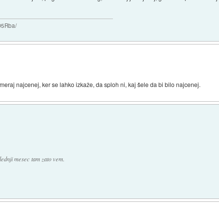
O5Rba/
zmeraj najcenej, ker se lahko izkaže, da sploh ni, kaj šele da bi bilo najcenej.
lednji mesec tam zato vem.