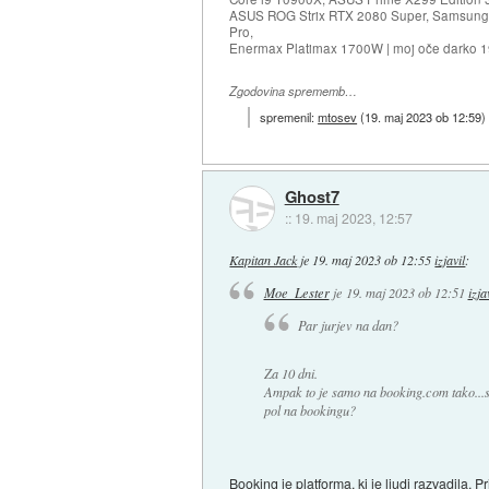
ASUS ROG Strix RTX 2080 Super, Samsung
Pro,
Enermax Platimax 1700W | moj oče darko 
Zgodovina sprememb…
spremenil:
mtosev
(
19. maj 2023 ob 12:59
)
Ghost7
::
19. maj 2023, 12:57
Kapitan Jack
je
19. maj 2023 ob 12:55
izjavil
:
Moe_Lester
je
19. maj 2023 ob 12:51
izja
Par jurjev na dan?
Za 10 dni.
Ampak to je samo na booking.com tako...
pol na bookingu?
Booking je platforma, ki je ljudi razvadila. 