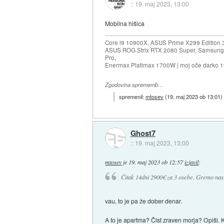
::
19. maj 2023, 13:00
Mobilna hišica
Core i9 10900X, ASUS Prime X299 Edition 
ASUS ROG Strix RTX 2080 Super, Samsung
Pro,
Enermax Platimax 1700W | moj oče darko 
Zgodovina sprememb…
spremenil:
mtosev
(
19. maj 2023 ob 13:01
)
Ghost7
::
19. maj 2023, 13:00
mtosev
je
19. maj 2023 ob 12:57
izjavil
:
Čitak 14dni 2900€ za 3 osebe. Gremo nas
vau, to je pa že dober denar.
A to je apartma? Čist zraven morja? Opiši. 