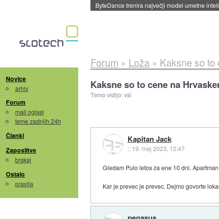
Spletne strani začele streči oglase za agente
Forum
»
Loža
»
Kaksne so to
Novice
Kaksne so to cene na Hrvask
arhiv
Temo vidijo: vsi
Forum
mali oglasi
teme zadnjih 24h
Članki
Kapitan Jack
::
19. maj 2023, 12:47
Zaposlitve
brskaj
Gledam Pulo letos za ene 10 dni. Apartman 
Ostalo
pravila
Kar je prevec je prevec. Dejmo govorte lokaci
pegasus