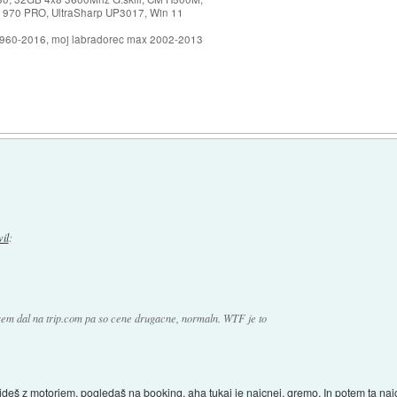
 970 PRO, UltraSharp UP3017, Win 11
1960-2016, moj labradorec max 2002-2013
vil
:
sem dal na trip.com pa so cene drugacne, normaln. WTF je to
Prideš z motorjem, pogledaš na booking, aha tukaj je najcnej, gremo. In potem ta najce