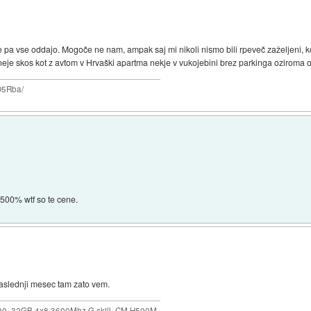
e pa vse oddajo. Mogoče ne nam, ampak saj mi nikoli nismo bili rpeveč zaželjeni, k
 ceneje skos kot z avtom v Hrvaški apartma nekje v vukojebini brez parkinga oziroma 
O5Rba/
500% wtf so te cene.
slednji mesec tam zato vem.
30, 32GB 4x8 3600Mhz G.skill, CM H500M,