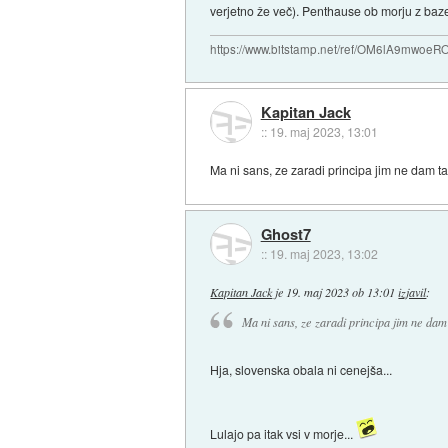
verjetno že več). Penthause ob morju z ba
https://www.bitstamp.net/ref/OM6lA9mwoeR
Kapitan Jack
::
19. maj 2023, 13:01
Ma ni sans, ze zaradi principa jim ne dam ta
Ghost7
::
19. maj 2023, 13:02
Kapitan Jack
je
19. maj 2023 ob 13:01
izjavil
:
Ma ni sans, ze zaradi principa jim ne dam
Hja, slovenska obala ni cenejša...
Lulajo pa itak vsi v morje...