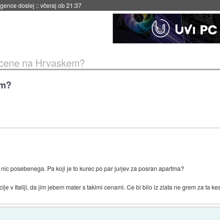
 umetne inteligence
::
včeraj ob 21:23
 cene na Hrvaskem?
em?
nic posebenega. Pa koji je to kurec po par jurjev za posran apartma?
je v Italiji, da jim jebem mater s takimi cenami. Ce bi bilo iz zlata ne grem za ta ke