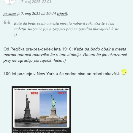
::
7. maj 2025, 22:04
pegasus
je
7. maj 2025 ob 20:14
izjavil
:
Kaže da bodo obalna mesta morala nabavit rokavčke še v tem
stoletju. Razen če jim nizozemci prej ne zgradijo plavajočih hišic
;)
Od Pegič-a pra-pra-dedek leta 1910:
Kaže da bodo obalna mesta
morala nabavit rokavčke še v tem stoletju. Razen če jim nizozemci
prej ne zgradijo plavajočih hišic ;)
100 let pozneje v New York-u še vedno niso potrebni rokavčki.