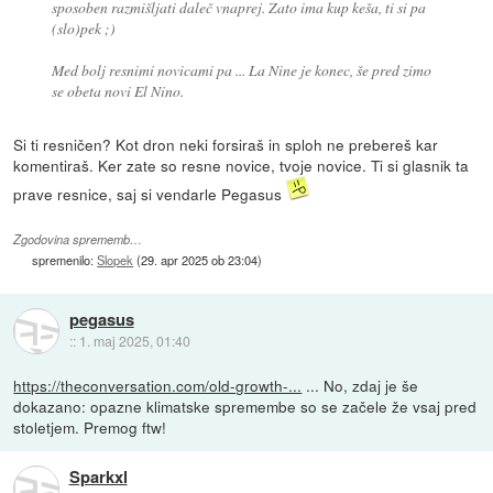
sposoben razmišljati daleč vnaprej. Zato ima kup keša, ti si pa
(slo)pek ;)
Med bolj resnimi novicami pa ... La Nine je konec, še pred zimo
se obeta novi El Nino.
Si ti resničen? Kot dron neki forsiraš in sploh ne prebereš kar
komentiraš. Ker zate so resne novice, tvoje novice. Ti si glasnik ta
prave resnice, saj si vendarle Pegasus
Zgodovina sprememb…
spremenilo:
Slopek
(
29. apr 2025 ob 23:04
)
pegasus
::
1. maj 2025, 01:40
https://theconversation.com/old-growth-...
... No, zdaj je še
dokazano: opazne klimatske spremembe so se začele že vsaj pred
stoletjem. Premog ftw!
Sparkxl