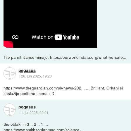
Tile pa niti šanse nimajo:
https://ourworldindata.org/what-no-safe...
pegasus
::
26. jun 2025, 19:20
https://www.theguardian.com/uk-news/202...
... Brilliant. Orkani si
zaslužijo poštena imena :-D
pegasus
::
1. jul 2025, 02:01
Bio oblaki in 3 .. 2 .. 1 ...
https://www.smithsonianmag.com/science-...