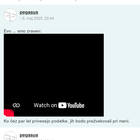
pegasus
::
6. maj 2025, 22:44
Evo ... smo zraven:
Ko čez par let prinesejo podatke, jih bodo prežvekovali pri meni.
pegasus