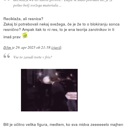
polno bolj svežega materiala ...
Reciklaža, ali resnica?
Zakaj bi potrebovali nekaj svežega, če je že to o blokiranju sonca
resnično? Ampak itak to ni res, to je ena teorija zarotnikov in ti
imaš prav
D3m
je
29. apr 2025 ob 21:58
izjavil
:
Vse to zaradi torte v fris?
Bill je očitno velika figura, medtem, ko sva midva zeeeeeelo majhen