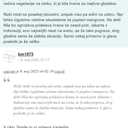
večina vegetacije na otoku, ki je bila hrana za majhne glodalce.
Nizki otoki so posebej dovzetni, ampak niso pa edini na udaru. Npr
lahko izgubimo celotne ekosisteme če poplavi mangrove. Na delti
Nila bo ogrožena pridelava hrane če zasoli prst. Jakarta v
Indoneziji, eno največjih mest na svetu, se že tako pogreza, dvig
gladine samo še slabša situacijo. Samo nekaj primerov iz glave,
posledic je še veliko.
bm1973
::
9. maj 2025, 07:17
ceazare
je
9. maj 2025 ob 02:19
izjavil
:
Nizki otoki so posebej dovzetni, ampak niso pa edini na udaru.
Npr lahko izgubimo celotne ekosisteme če poplavi mangrove. Na
delti Nila bo ogrožena pridelava hrane če zasoli prst. Jakarta v
Indoneziji, eno največjih mest na svetu, se že tako pogreza, dvig
gladine samo še slabša situacijo. Samo nekaj primerov iz glave,
posledic je še veliko.
V ciklu Zemlje to ni nobena tragedija...