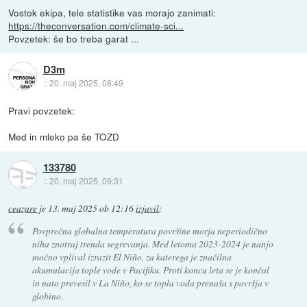
Vostok ekipa, tele statistike vas morajo zanimati:
https://theconversation.com/climate-sci...
Povzetek: še bo treba garat ...
D3m
::
20. maj 2025, 08:49
Pravi povzetek:
Med in mleko pa še TOZD
133780
::
20. maj 2025, 09:31
ceazare
je
13. maj 2025 ob 12:16
izjavil
:
Povprečna globalna temperatura površine morja neperiodično
niha znotraj trenda segrevanja. Med letoma 2023-2024 je nanjo
močno vplival izrazit El Niño, za katerega je značilna
akumulacija tople vode v Pacifiku. Proti koncu leta se je končal
in nato prevesil v La Niño, ko se topla voda prenaša s površja v
globino.