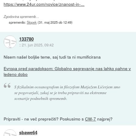
https://www.24ur.com/novice/znanost-in-...
Zgodovina sprememb…
spremenilo:
Slopek
(
31. maj 2025 ob 12:49
)
133780
::
21. jun 2025, 09:42
Nisem našel boljše teme, saj tudi ta ni mumificirana
Evropa pred paradoksom: Globalno segrevanje nas lahko pahne v
ledeno dobo
S fizikalnim oceanografom in filozofom Matjažem Ličerjem smo
se pogovarjali, zakaj se je treba pripraviti na ekstremne
scenarije podnebnih sprememb.
Pripraviti - ne več preprečiti? Poskusimo s
CW-7
najprej?
sbawe64