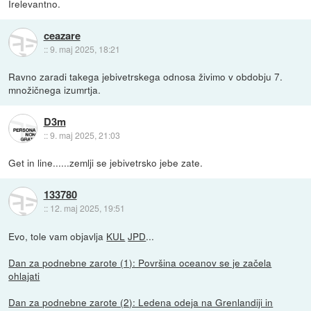
Irelevantno.
ceazare
::
9. maj 2025, 18:21
Ravno zaradi takega jebivetrskega odnosa živimo v obdobju 7.
množičnega izumrtja.
D3m
::
9. maj 2025, 21:03
Get in line......zemlji se jebivetrsko jebe zate.
133780
::
12. maj 2025, 19:51
Evo, tole vam objavlja
KUL
JPD
...
Dan za podnebne zarote (1): Površina oceanov se je začela
ohlajati
Dan za podnebne zarote (2): Ledena odeja na Grenlandiji in