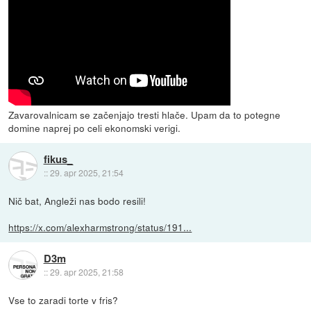
Zavarovalnicam se začenjajo tresti hlače. Upam da to potegne
domine naprej po celi ekonomski verigi.
fikus_
::
29. apr 2025, 21:54
Nič bat, Angleži nas bodo resili!
https://x.com/alexharmstrong/status/191...
D3m
::
29. apr 2025, 21:58
Vse to zaradi torte v fris?