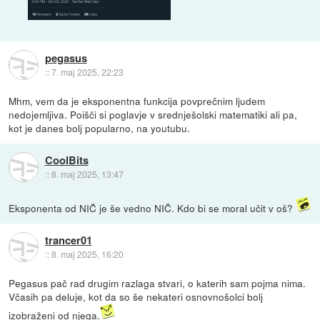
pegasus
::
7. maj 2025, 22:23
Mhm, vem da je eksponentna funkcija povprečnim ljudem
nedojemljiva. Poišči si poglavje v srednješolski matematiki ali pa,
kot je danes bolj popularno, na youtubu.
CoolBits
::
8. maj 2025, 13:47
Eksponenta od NIČ je še vedno NIČ. Kdo bi se moral učit v oš?
trancer01
::
8. maj 2025, 16:20
Pegasus pač rad drugim razlaga stvari, o katerih sam pojma nima.
Včasih pa deluje, kot da so še nekateri osnovnošolci bolj
izobraženi od njega.