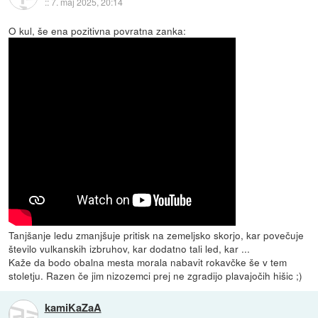
::
7. maj 2025, 20:14
O kul, še ena pozitivna povratna zanka:
Tanjšanje ledu zmanjšuje pritisk na zemeljsko skorjo, kar povečuje
število vulkanskih izbruhov, kar dodatno tali led, kar ...
Kaže da bodo obalna mesta morala nabavit rokavčke še v tem
stoletju. Razen če jim nizozemci prej ne zgradijo plavajočih hišic ;)
kamiKaZaA