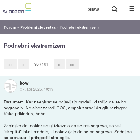
☰
Forum
»
Problemi človeštva
»
Podnebni ekstremizem
Podnebni ekstremizem
96
/ 101
««
«
»
»»
kow
::
7. apr 2025, 10:19
Razumem. Kar naenkrat se pojavljajo modeli, ki trdijo da se bo
segrevalo. Ne sicer zaradi CO2, ampak zaradi drugih razlogov.
Kako prikladno, haha.
Zanimivo da, dokler se ni izkazalo da se res segreva, so vsi
"skeptiki" iskali modele, ki dokazujejo da se ne segreva. Sedaj pa
so prevaranti prilagodili strategijo.