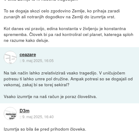
To se dogaja skozi celo zgodovino Zemlje, ko prihaja zaradi
zunanjih ali notranjih dogodkov na Zemlji do izumrtja vrst.
Kot danes vsi pravijo, edina konstanta v življenju je konstantna
sprememba. Človek bi pa rad kontroliral cel planet, katerega sploh
ne razume kako deluje.
ceazare
::
9. maj 2025, 16:05
Na tak način lahko zrelativiziraš vsako tragedijo. V uničujočem
potresu ti lahko umre pol družine. Ampak potresi so se dogajali od
vekomaj, zakaj bi se torej sekiral?
Vsako izumrtje na naš račun je poraz človeštva.
D3m
::
9. maj 2025, 16:40
Izumrtja so bila še pred prihodom človeka.