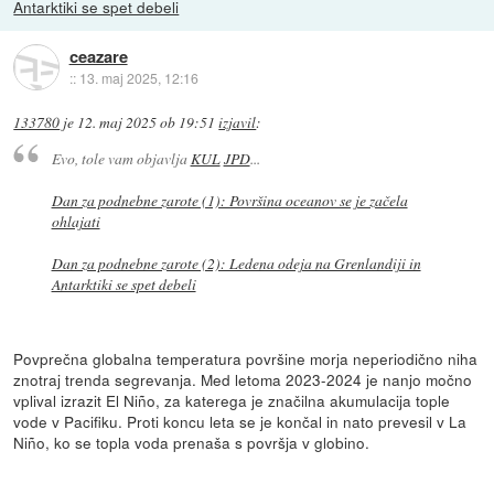
Antarktiki se spet debeli
ceazare
::
13. maj 2025, 12:16
133780
je
12. maj 2025 ob 19:51
izjavil
:
Evo, tole vam objavlja
KUL
JPD
...
Dan za podnebne zarote (1): Površina oceanov se je začela
ohlajati
Dan za podnebne zarote (2): Ledena odeja na Grenlandiji in
Antarktiki se spet debeli
Povprečna globalna temperatura površine morja neperiodično niha
znotraj trenda segrevanja. Med letoma 2023-2024 je nanjo močno
vplival izrazit El Niño, za katerega je značilna akumulacija tople
vode v Pacifiku. Proti koncu leta se je končal in nato prevesil v La
Niño, ko se topla voda prenaša s površja v globino.