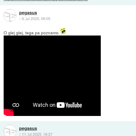
pegasus
::
6. jul 2025, 09:05
O glej glej, tega pa poznamo
pegasus
::
11. jul 2025, 16:37