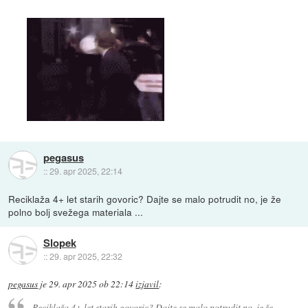
pegasus
::
29. apr 2025, 22:14
Reciklaža 4+ let starih govoric? Dajte se malo potrudit no, je že
polno bolj svežega materiala ...
Slopek
::
29. apr 2025, 22:32
pegasus
je
29. apr 2025 ob 22:14
izjavil
:
Reciklaža 4+ let starih govoric? Dajte se malo potrudit no, je že