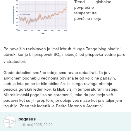
Trend globalne
povprečne
temperature
površine morja
Po novejših raziskavah je imel izbruh Hunga Tonge blag hladilni
učinek, ker je bil prispevek SO
močnejši od prispevka vodne pare
2
v stratosferi.
Glede debeline snežne odeje smo ravno debatirali. Ta je v
arktičnem podnebju večinoma odvisna le od količine padavin,
zadnja leta pa so te bile obilnejše. Iz istega razloga obstaja
peščica gorskih ledenikov, ki kljub višjim temperaturam rastejo.
Mikroklimatski pogoji so se spremenili, tako da prejmejo več
padavin kot so jih prej, torej pridobijo več mase kot jo s taljenjem
izgubijo. Znan tak ledenik je Perito Moreno v Argentini.
pegasus
::
19. maj 2025, 22:20