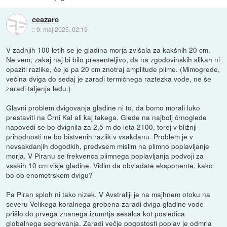
ceazare
::
9. maj 2025, 02:19
V zadnjih 100 letih se je gladina morja zvišala za kakšnih 20 cm.
Ne vem, zakaj naj bi bilo presenteljivo, da na zgodovinskih slikah ni
opaziti razlike, če je pa 20 cm znotraj amplitude plime. (Mimogrede,
večina dviga do sedaj je zaradi termičnega raztezka vode, ne še
zaradi taljenja ledu.)
Glavni problem dvigovanja gladine ni to, da bomo morali luko
prestaviti na Črni Kal ali kaj takega. Glede na najbolj črnoglede
napovedi se bo dvignila za 2,5 m do leta 2100, torej v bližnji
prihodnosti ne bo bistvenih razlik v vsakdanu. Problem je v
nevsakdanjih dogodkih, predvsem mislim na plimno poplavljanje
morja. V Piranu se frekvenca plimnega poplavljanja podvoji za
vsakih 10 cm višje gladine. Vidim da obvladate eksponente, kako
bo ob enometrskem dvigu?
Pa Piran sploh ni tako nizek. V Avstraliji je na majhnem otoku na
severu Velikega koralnega grebena zaradi dviga gladine vode
prišlo do prvega znanega izumrtja sesalca kot posledica
globalnega segrevanja. Zaradi večje pogostosti poplav je odmrla