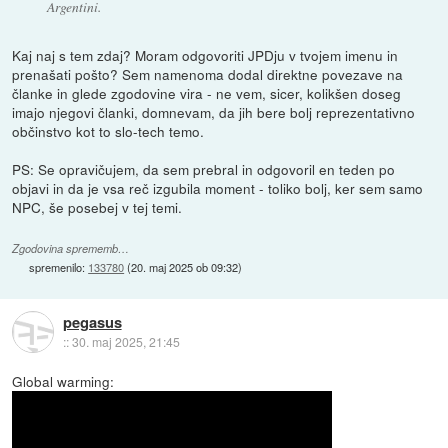
Argentini.
Kaj naj s tem zdaj? Moram odgovoriti JPDju v tvojem imenu in
prenašati pošto? Sem namenoma dodal direktne povezave na
članke in glede zgodovine vira - ne vem, sicer, kolikšen doseg
imajo njegovi članki, domnevam, da jih bere bolj reprezentativno
občinstvo kot to slo-tech temo.
PS: Se opravičujem, da sem prebral in odgovoril en teden po
objavi in da je vsa reč izgubila moment - toliko bolj, ker sem samo
NPC, še posebej v tej temi.
Zgodovina sprememb…
spremenilo:
133780
(
20. maj 2025 ob 09:32
)
pegasus
::
30. maj 2025, 21:45
Global warming: