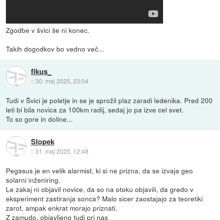
Zgodbe v švici še ni konec.
Takih dogodkov bo vedno več...
fikus_
::
30. maj 2025, 23:04
Tudi v Švici je poletje in se je sprožil plaz zaradi ledenika. Pred 200
leti bi bila novica za 100km radij, sedaj jo pa izve cel svet.
To so gore in doline...
Slopek
::
31. maj 2025, 12:48
Pegasus je en velik alarmist, ki si ne prizna, da se izvaja geo
solarni inženiring.
Le zakaj ni objavil novice, da so na otoku objavili, da gredo v
eksperiment zastiranja sonca? Malo sicer zaostajajo za teoretiki
zarot, ampak enkrat morajo priznati.
Z zamudo, objavljeno tudi pri nas