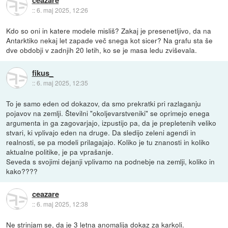
ceazare
::
6. maj 2025, 12:26
Kdo so oni in katere modele misliš? Zakaj je presenetljivo, da na
Antarktiko nekaj let zapade več snega kot sicer? Na grafu sta še
dve obdobji v zadnjih 20 letih, ko se je masa ledu zviševala.
fikus_
::
6. maj 2025, 12:35
To je samo eden od dokazov, da smo prekratki pri razlaganju
pojavov na zemlji. Številni "okoljevarstveniki" se oprimejo enega
argumenta in ga zagovarjajo, izpustijo pa, da je prepletenih veliko
stvari, ki vplivajo eden na druge. Da sledijo zeleni agendi in
realnosti, se pa modeli prilagajajo. Koliko je tu znanosti in koliko
aktualne politike, je pa vprašanje.
Seveda s svojimi dejanji vplivamo na podnebje na zemlji, koliko in
kako????
ceazare
::
6. maj 2025, 12:38
Ne strinjam se, da je 3 letna anomalija dokaz za karkoli.