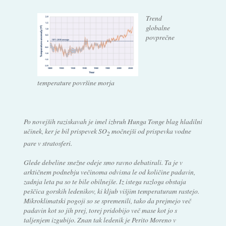
Trend
globalne
povprečne
temperature površine morja
Po novejših raziskavah je imel izbruh Hunga Tonge blag hladilni
učinek, ker je bil prispevek SO
močnejši od prispevka vodne
2
pare v stratosferi.
Glede debeline snežne odeje smo ravno debatirali. Ta je v
arktičnem podnebju večinoma odvisna le od količine padavin,
zadnja leta pa so te bile obilnejše. Iz istega razloga obstaja
peščica gorskih ledenikov, ki kljub višjim temperaturam rastejo.
Mikroklimatski pogoji so se spremenili, tako da prejmejo več
padavin kot so jih prej, torej pridobijo več mase kot jo s
taljenjem izgubijo. Znan tak ledenik je Perito Moreno v