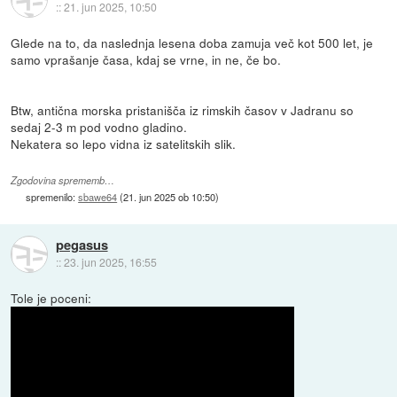
::
21. jun 2025, 10:50
Glede na to, da naslednja lesena doba zamuja več kot 500 let, je
samo vprašanje časa, kdaj se vrne, in ne, če bo.
Btw, antična morska pristanišča iz rimskih časov v Jadranu so
sedaj 2-3 m pod vodno gladino.
Nekatera so lepo vidna iz satelitskih slik.
Zgodovina sprememb…
spremenilo:
sbawe64
(
21. jun 2025 ob 10:50
)
pegasus
::
23. jun 2025, 16:55
Tole je poceni: