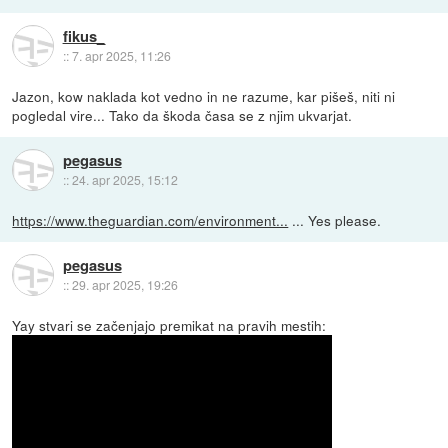
fikus_
::
7. apr 2025, 11:26
Jazon, kow naklada kot vedno in ne razume, kar pišeš, niti ni
pogledal vire... Tako da škoda časa se z njim ukvarjat.
pegasus
::
24. apr 2025, 15:12
https://www.theguardian.com/environment...
... Yes please.
pegasus
::
29. apr 2025, 19:26
Yay stvari se začenjajo premikat na pravih mestih: