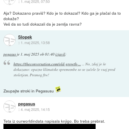
::
1. maj 2025, 07:50
Aja? Dokazano praviš? Kdo je to dokazal? Kdo ga je plačal da to
dokaže?
Veš da so tudi dokazali da je zemlja ravna?
Slopek
::
1. maj 2025, 13:58
pegasus
je
1. maj 2025 ob 01:40
izjavil
:
https://theconversation.com/old-growth-...
... No, zdaj je še
dokazano: opazne klimatske spremembe so se začele že vsaj pred
stoletjem. Premog ftw!
Zaupajte stroki in Pegasusu
pegasus
::
4. maj 2025, 14:15
Teta iz ourworldindata napisala knjigo. Bo treba prebrat.