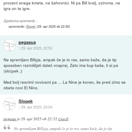
procent enega kmeta, na šahovnici. Ni pa Bill kralj, oziroma, ne
igra on te igre.
Zgodovina sprememb…
spremenilo:
Slopek
(
29. apr 2025 ob 22:35
)
pegasus
::
29. apr 2025, 22:52
Ne spremljam Billyja, ampak če je to res, samo kaže, da je tip
sposoben razmišljati daleč vnaprej. Zato ima kup keša, ti si pa
(slo)pek ;)
Med bolj resnimi novicami pa ... La Nine je konec, še pred zimo se
obeta novi El Nino.
Slopek
::
29. apr 2025, 23:04
pegasus
je
29. apr 2025 ob 22:52
izjavil
:
Ne spremljam Billyja, ampak če je to res, samo kaže, da je tip