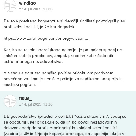
windigo
::
14. jul 2025, 11:36
Da so v pretirano konsenzualni Nemčiji sindikati povzdignili glas
proti zeleni politiki, je že kar dogodek.
https://www.zerohedge.com/energy/disson...
Ker, ko se takole koordinirano oglasijo, je po mojem spodaj ne
kakšna slutnja problemov, ampak prepolhn kufer čisto nič
astroturfanega nezadovoljstva.
V skladu s trenutno nemško politiko pričakujem predvsem
povečano zanimanje nemške policije za sindikalno korupcijo in
medijski pogrom.
fikus_
::
14. jul 2025, 12:20
DE gospodarstvu (praktično celi EU) "kuzla skače v rit", sedaj so
se opogumili, ker pričakujejo, da jih bo dovolj nezadovoljnih
delavcev podprlo proti neracionalni in zblojeni zeleni politiki
(zapiranje JE in širjenje kopanja premoga, da zapolnijo luknje v