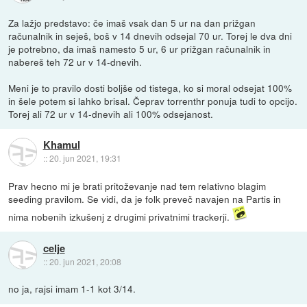
Za lažjo predstavo: če imaš vsak dan 5 ur na dan prižgan
računalnik in seješ, boš v 14 dnevih odsejal 70 ur. Torej le dva dni
je potrebno, da imaš namesto 5 ur, 6 ur prižgan računalnik in
nabereš teh 72 ur v 14-dnevih.
Meni je to pravilo dosti boljše od tistega, ko si moral odsejat 100%
in šele potem si lahko brisal. Čeprav torrenthr ponuja tudi to opcijo.
Torej ali 72 ur v 14-dnevih ali 100% odsejanost.
Khamul
::
20. jun 2021, 19:31
Prav hecno mi je brati pritoževanje nad tem relativno blagim
seeding pravilom. Se vidi, da je folk preveč navajen na Partis in
nima nobenih izkušenj z drugimi privatnimi trackerji.
celje
::
20. jun 2021, 20:08
no ja, rajsi imam 1-1 kot 3/14.