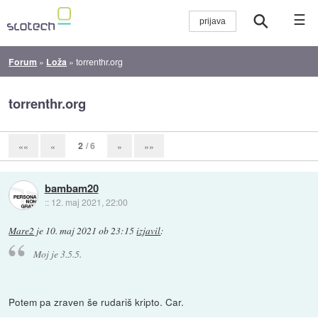
☰
Forum
»
Loža
»
torrenthr.org
torrenthr.org
2
/ 6
««
«
»
»»
bambam20
::
12. maj 2021, 22:00
Mare2
je
10. maj 2021 ob 23:15
izjavil
:
Moj je 3.5.5.
Potem pa zraven še rudariš kripto. Car.