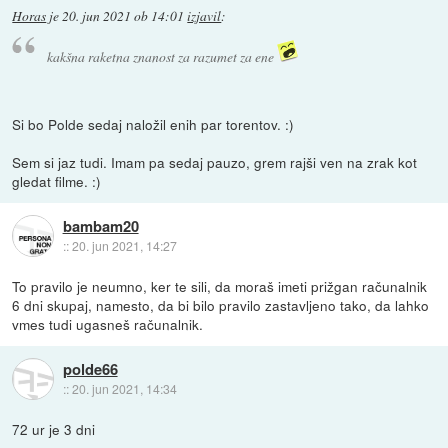
Horas
je
20. jun 2021 ob 14:01
izjavil
:
kakšna raketna znanost za razumet za ene
Si bo Polde sedaj naložil enih par torentov. :)
Sem si jaz tudi. Imam pa sedaj pauzo, grem rajši ven na zrak kot
gledat filme. :)
bambam20
::
20. jun 2021, 14:27
To pravilo je neumno, ker te sili, da moraš imeti prižgan računalnik
6 dni skupaj, namesto, da bi bilo pravilo zastavljeno tako, da lahko
vmes tudi ugasneš računalnik.
polde66
::
20. jun 2021, 14:34
72 ur je 3 dni