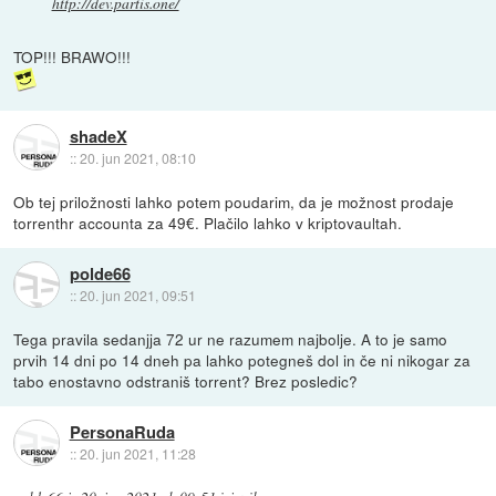
http://dev.partis.one/
TOP!!! BRAWO!!!
shadeX
::
20. jun 2021, 08:10
Ob tej priložnosti lahko potem poudarim, da je možnost prodaje
torrenthr accounta za 49€. Plačilo lahko v kriptovaultah.
polde66
::
20. jun 2021, 09:51
Tega pravila sedanjja 72 ur ne razumem najbolje. A to je samo
prvih 14 dni po 14 dneh pa lahko potegneš dol in če ni nikogar za
tabo enostavno odstraniš torrent? Brez posledic?
PersonaRuda
::
20. jun 2021, 11:28