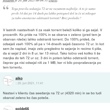
polde66
je
20. jun 2021 ob 09:51
izjavil
:
Tega pravila sedanjja 72 ur ne razumem najbolje. A to je samo
prvih 14 dni po 14 dneh pa lahko potegneš dol in če ni nikogar
za tabo enostavno odstraniš torrent? Brez posledic?
V lastnih nastavitvah ti za vsak torrent beleži koliko si ga sejal. V
procentih. Ko pride na 100% in se obarva v zeleno (pred tem je
obarvan rdeče) lahko odstraniš torrent. Do 100% prideš, če
odseješ vseh 100% ali pa v 14-dnevih seješ časovno 72 ur. In kot
sem že napisal, imajo zelo pregledno to sejanje in recimo ti piše,
da si sejal 2 dni in 8 ur, ter 13 minut. Tako točno veš koliko ti še
manjka do teh 72 ur oz. 3 dni in potem lahko odstraniš torrent,
čeprav ga nisi odsejal niti za 1 MB, ker ni bilo povpraševanja po
tem torrentu.
aiko
::
20. jun 2021, 11:41
Nastavi v klientu čas seedanja na 72 ur (4320 min) in se bo tudi
obarval zeleno ko čas poteče.
polde66