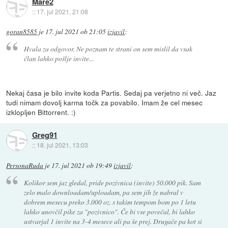
Mare2
::
17. jul 2021, 21:08
goran8585
je
17. jul 2021 ob 21:05
izjavil
:
Hvala za odgovor. Ne poznam te strani on sem mislil da vsak
član lahko pošlje invite...
Nekaj časa je bilo invite koda Partis. Sedaj pa verjetno ni več. Jaz
tudi nimam dovolj karma točk za povabilo. Imam že cel mesec
izklopljen Bittorrent. :)
Greg91
::
18. jul 2021, 13:03
PersonaRuda
je
17. jul 2021 ob 19:49
izjavil
:
Kolikor sem jaz gledal, pride pozivnica (invite) 50.000 pik. Sam
zelo malo downloadam/uploadam, pa sem jih že nabral v
dobrem mesecu preko 3.000 oz. s takim tempom bom po 1 letu
lahko unovčil pike za "pozivnico". Če bi vse povečal, bi lahko
ustvarjal 1 invite na 3-4 mesece ali pa še prej. Drugače pa kot si