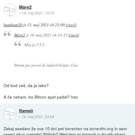
Mare2
::
16. maj 2021, 12:15
bambam20
je
12. maj 2021 ob 22:00
izjavil
:
Mare2
je
10. maj 2021 ob 23:15
izjavil
:
Moj je 3.5.5.
Potem pa zraven še rudariš kripto. Car.
Od kod veš, da je tako?
A če neham, bo Bitcon spet padel? hec
flameir
::
16. maj 2021, 23:54
Zakaj seedam že cca 10 dni pet torrentov na torrenthr.org in sem
vsega skup nasedal 300mb? Med tem mi torrenti iz drugih strani