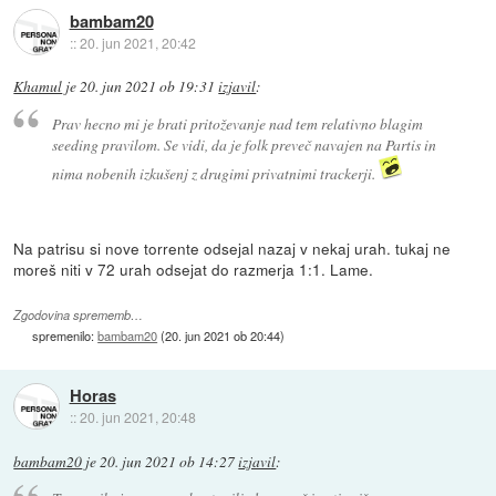
bambam20
::
20. jun 2021, 20:42
Khamul
je
20. jun 2021 ob 19:31
izjavil
:
Prav hecno mi je brati pritoževanje nad tem relativno blagim
seeding pravilom. Se vidi, da je folk preveč navajen na Partis in
nima nobenih izkušenj z drugimi privatnimi trackerji.
Na patrisu si nove torrente odsejal nazaj v nekaj urah. tukaj ne
moreš niti v 72 urah odsejat do razmerja 1:1. Lame.
Zgodovina sprememb…
spremenilo:
bambam20
(
20. jun 2021 ob 20:44
)
Horas
::
20. jun 2021, 20:48
bambam20
je
20. jun 2021 ob 14:27
izjavil
: