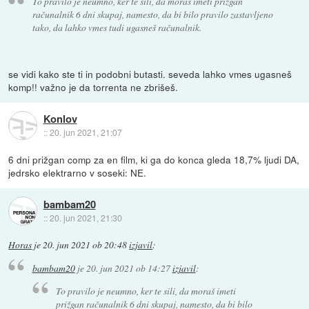
To pravilo je neumno, ker te sili, da moraš imeti prižgan
računalnik 6 dni skupaj, namesto, da bi bilo pravilo zastavljeno
tako, da lahko vmes tudi ugasneš računalnik.
se vidi kako ste ti in podobni butasti. seveda lahko vmes ugasneš
komp!! važno je da torrenta ne zbrišeš.
Konlov
::
20. jun 2021, 21:07
6 dni prižgan comp za en film, ki ga do konca gleda 18,7% ljudi DA,
jedrsko elektrarno v soseki: NE.
bambam20
::
20. jun 2021, 21:30
Horas
je
20. jun 2021 ob 20:48
izjavil
:
bambam20
je
20. jun 2021 ob 14:27
izjavil
:
To pravilo je neumno, ker te sili, da moraš imeti
prižgan računalnik 6 dni skupaj, namesto, da bi bilo