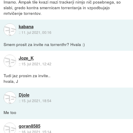
Imamo. Ampak tile kvazi mazi trackerji nimjo nič posebnega, so
slabi, gredo kontra smernicam torrentanja in vzpodbujajo
mrtvičenje torrentov.
kabana
::
11. jul 2021, 00:16
Smem prosit za invite na torrenthr? Hvala :)
Joze_K
::
15. jul 2021, 12:42
Tudi jaz prosim za invite..
hvala, J
Djole
::
15. jul 2021, 18:54
Me too
goran8585
::
16. jul 2021, 15:14