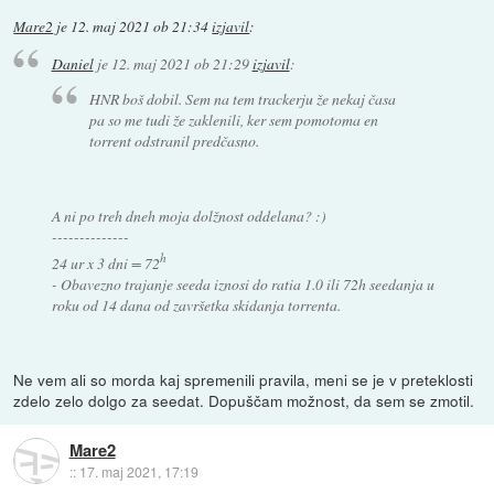
Mare2
je
12. maj 2021 ob 21:34
izjavil
:
Daniel
je
12. maj 2021 ob 21:29
izjavil
:
HNR boš dobil. Sem na tem trackerju že nekaj časa
pa so me tudi že zaklenili, ker sem pomotoma en
torrent odstranil predčasno.
A ni po treh dneh moja dolžnost oddelana? :)
--------------
h
24 ur x 3 dni = 72
- Obavezno trajanje seeda iznosi do ratia 1.0 ili 72h seedanja u
roku od 14 dana od završetka skidanja torrenta.
Ne vem ali so morda kaj spremenili pravila, meni se je v preteklosti
zdelo zelo dolgo za seedat. Dopuščam možnost, da sem se zmotil.
Mare2
::
17. maj 2021, 17:19