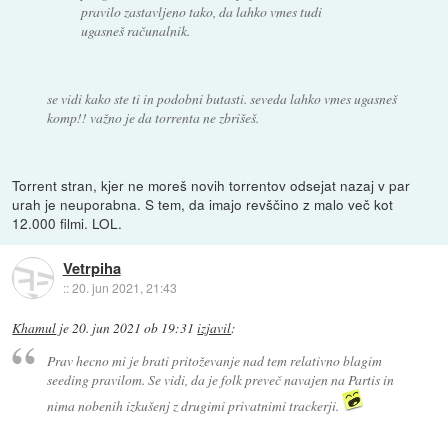
pravilo zastavljeno tako, da lahko vmes tudi
ugasneš računalnik.
se vidi kako ste ti in podobni butasti. seveda lahko vmes ugasneš
komp!! važno je da torrenta ne zbrišeš.
Torrent stran, kjer ne moreš novih torrentov odsejat nazaj v par
urah je neuporabna. S tem, da imajo revščino z malo več kot
12.000 filmi. LOL.
Vetrpiha
::
20. jun 2021, 21:43
Khamul
je
20. jun 2021 ob 19:31
izjavil
:
Prav hecno mi je brati pritoževanje nad tem relativno blagim
seeding pravilom. Se vidi, da je folk preveč navajen na Partis in
nima nobenih izkušenj z drugimi privatnimi trackerji.