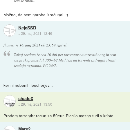
sem se zmotil.
Možno, da sem narobe izračunal. :)
NejcSSD
::
29. maj 2021, 12:46
flameir
je
16. maj 2021 ob 23:54
izjavil
:
Zakaj seedam že cca 10 dni pet torrentov na torrenthr.org in sem
vsega skup nasedal 300mb? Med tem mi torrenti iz drugih strani
seedajo ogromno. PC 24/7.
ker ni nobenih leecherjev...
shadeX
::
29. maj 2021, 13:50
Prodam torrenthr racun za 50eur. Placilo mozno tudi v kripto.
Mare2