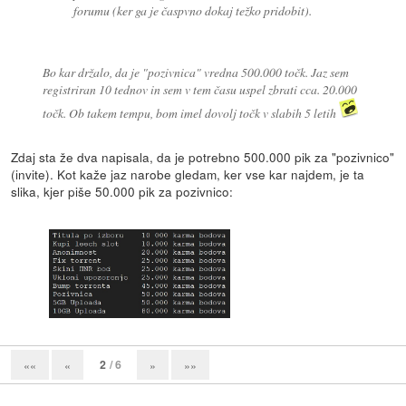
forumu (ker ga je časpvno dokaj težko pridobit).
Bo kar držalo, da je "pozivnica" vredna 500.000 točk. Jaz sem
registriran 10 tednov in sem v tem času uspel zbrati cca. 20.000
točk. Ob takem tempu, bom imel dovolj točk v slabih 5 letih
Zdaj sta že dva napisala, da je potrebno 500.000 pik za "pozivnico"
(invite). Kot kaže jaz narobe gledam, ker vse kar najdem, je ta
slika, kjer piše 50.000 pik za pozivnico:
2
/ 6
««
«
»
»»