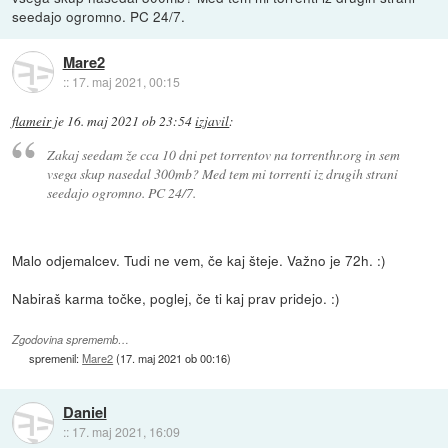
seedajo ogromno. PC 24/7.
Mare2
::
17. maj 2021, 00:15
flameir
je
16. maj 2021 ob 23:54
izjavil
:
Zakaj seedam že cca 10 dni pet torrentov na torrenthr.org in sem
vsega skup nasedal 300mb? Med tem mi torrenti iz drugih strani
seedajo ogromno. PC 24/7.
Malo odjemalcev. Tudi ne vem, če kaj šteje. Važno je 72h. :)
Nabiraš karma točke, poglej, če ti kaj prav pridejo. :)
Zgodovina sprememb…
spremenil:
Mare2
(
17. maj 2021 ob 00:16
)
Daniel
::
17. maj 2021, 16:09