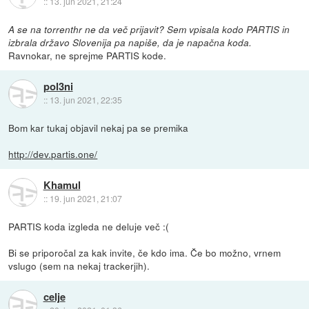
::
13. jun 2021, 21:24
A se na torrenthr ne da več prijavit? Sem vpisala kodo PARTIS in
izbrala državo Slovenija pa napiše, da je napačna koda.
Ravnokar, ne sprejme PARTIS kode.
pol3ni
::
13. jun 2021, 22:35
Bom kar tukaj objavil nekaj pa se premika
http://dev.partis.one/
Khamul
::
19. jun 2021, 21:07
PARTIS koda izgleda ne deluje več :(
Bi se priporočal za kak invite, če kdo ima. Če bo možno, vrnem
vslugo (sem na nekaj trackerjih).
celje