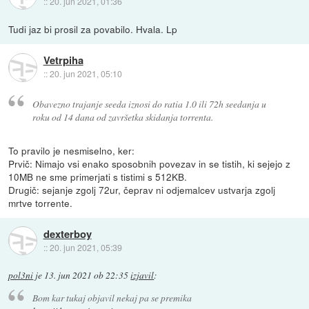
::
20. jun 2021, 01:36
Tudi jaz bi prosil za povabilo. Hvala. Lp
Vetrpiha
::
20. jun 2021, 05:10
Obavezno trajanje seeda iznosi do ratia 1.0 ili 72h seedanja u
roku od 14 dana od završetka skidanja torrenta.
To pravilo je nesmiselno, ker:
Prvič: Nimajo vsi enako sposobnih povezav in se tistih, ki sejejo z
10MB ne sme primerjati s tistimi s 512KB.
Drugič: sejanje zgolj 72ur, čeprav ni odjemalcev ustvarja zgolj
mrtve torrente.
dexterboy
::
20. jun 2021, 05:39
pol3ni
je
13. jun 2021 ob 22:35
izjavil
:
Bom kar tukaj objavil nekaj pa se premika