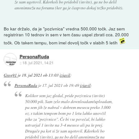
že sam ugotovil. Kdorkoli bo pridobil (invite), ga ne bo delil
anonimnežu na forumu (ker ga je časpvno dokaj težko pridobit).
Bo kar držalo, da je "pozivnica" vredna 500.000 točk. Jaz sem
registriran 10 tednov in sem v tem času uspel zbrati cca. 20.000
točk. Ob takem tempu, bom imel dovolj točk v slabih 5 letih
PersonaRuda
::
18. jul 2021, 14:21
Greg91
je
18. jul 2021 ob 13:03
izjavil
:
PersonaRuda
je
17. jul 2021 ob 19:49
izjavil
:
Kolikor sem jaz gledal, pride pozivnica (invite)
50.000 pik. Sam zelo malo downloadam/uploadam,
pa sem jih že nabral v dobrem mesecu preko 3.000
oz. s takim tempom bom po 1 letu lahko unovčil
pike za "pozivnico". Če bi vse povečal, bi lahko
ustvarjal 1 invite na 3-4 mesece ali pa še prej.
Drugače pa kot si že sam ugotovil. Kdorkoli bo
pridobil (invite), ga ne bo delil anonimnežu na