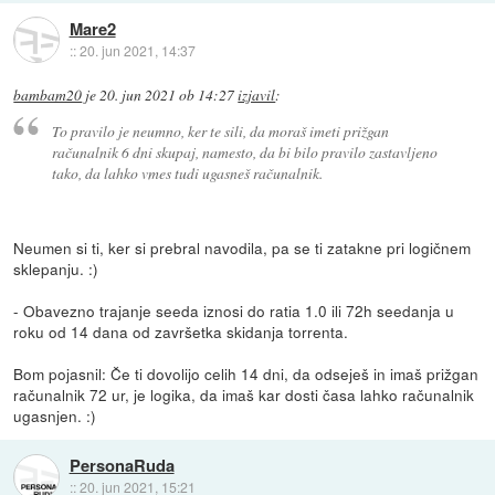
Mare2
::
20. jun 2021, 14:37
bambam20
je
20. jun 2021 ob 14:27
izjavil
:
To pravilo je neumno, ker te sili, da moraš imeti prižgan
računalnik 6 dni skupaj, namesto, da bi bilo pravilo zastavljeno
tako, da lahko vmes tudi ugasneš računalnik.
Neumen si ti, ker si prebral navodila, pa se ti zatakne pri logičnem
sklepanju. :)
- Obavezno trajanje seeda iznosi do ratia 1.0 ili 72h seedanja u
roku od 14 dana od završetka skidanja torrenta.
Bom pojasnil: Če ti dovolijo celih 14 dni, da odseješ in imaš prižgan
računalnik 72 ur, je logika, da imaš kar dosti časa lahko računalnik
ugasnjen. :)
PersonaRuda
::
20. jun 2021, 15:21