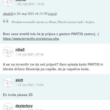
::
29. maj 2021, 15:34
shadeX
je
29. maj 2021 ob 13:50
izjavil
:
Prodam torrenthr racun za 50eur. Placilo mozno tudi v kripto.
Brez veze smetiš tule če je prijava z geslom PARTIS zastonj. :)
https://www.torrenthr.org/signup.php
nika5
::
10. jun 2021, 07:18
A se na torrenthr ne da več prijavit? Sem vpisala kodo PARTIS in
izbrala državo Slovenija pa napiše, da je napačna koda.
slott
::
13. jun 2021, 10:34
En invite please ZS
dexterboy