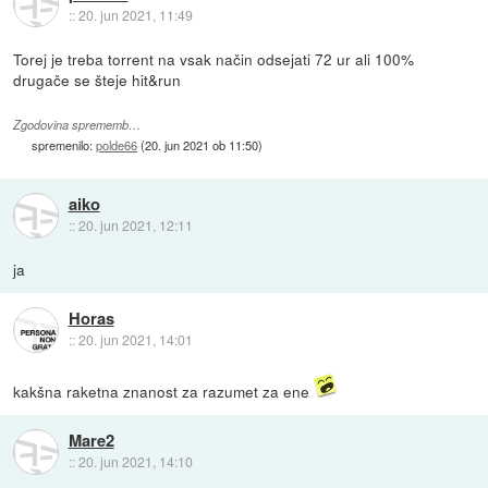
::
20. jun 2021, 11:49
Torej je treba torrent na vsak način odsejati 72 ur ali 100%
drugače se šteje hit&run
Zgodovina sprememb…
spremenilo:
polde66
(
20. jun 2021 ob 11:50
)
aiko
::
20. jun 2021, 12:11
ja
Horas
::
20. jun 2021, 14:01
kakšna raketna znanost za razumet za ene
Mare2
::
20. jun 2021, 14:10