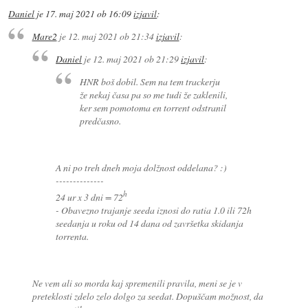
Daniel
je
17. maj 2021 ob 16:09
izjavil
:
Mare2
je
12. maj 2021 ob 21:34
izjavil
:
Daniel
je
12. maj 2021 ob 21:29
izjavil
:
HNR boš dobil. Sem na tem trackerju
že nekaj časa pa so me tudi že zaklenili,
ker sem pomotoma en torrent odstranil
predčasno.
A ni po treh dneh moja dolžnost oddelana? :)
--------------
h
24 ur x 3 dni = 72
- Obavezno trajanje seeda iznosi do ratia 1.0 ili 72h
seedanja u roku od 14 dana od završetka skidanja
torrenta.
Ne vem ali so morda kaj spremenili pravila, meni se je v
preteklosti zdelo zelo dolgo za seedat. Dopuščam možnost, da