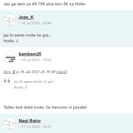
Jaz ga dam za 49.70€ plus bon 5€ za Hofer.
Joze_K
::
16. jul 2021, 19:48
jaz bi samo invite če gre..
hvala, J
bambam20
::
16. jul 2021, 19:53
Joze_K
je
16. jul 2021 ob 19:48
izjavil
:
jaz bi samo invite če gre..
hvala, J
Težko boš dobil invite, če trenutno ni povabil.
Nagi Bator
::
17. jul 2021, 14:41