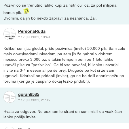
Pozivnico se trenutno lahko kupi za "sitnicu" oz. za pol milijona
bonus pik.
Dvomim, da jih bo nekdo zapravil za neznanca. Žal.
PersonaRuda
::
17. jul 2021, 19:49
Kolikor sem jaz gledal, pride pozivnica (invite) 50.000 pik. Sam zelo
malo downloadam/uploadam, pa sem jih že nabral v dobrem
mesecu preko 3.000 oz. s takim tempom bom po 1 letu lahko
unovčil pike za "pozivnico". Če bi vse povečal, bi lahko ustvarjal 1
invite na 3-4 mesece ali pa še prej. Drugače pa kot si že sam
ugotovil. Kdorkoli bo pridobil (invite), ga ne bo delil anonimnežu na
forumu (ker ga je časpvno dokaj težko pridobit).
goran8585
::
17. jul 2021, 21:05
Hvala za odgovor. Ne poznam te strani on sem mislil da vsak član
lahko pošlje invite...