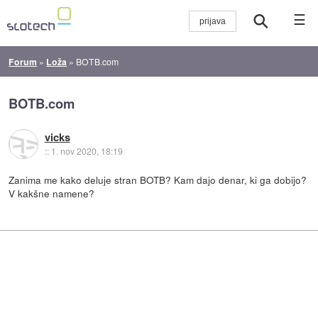
☰
Forum
»
Loža
»
BOTB.com
BOTB.com
vicks
::
1. nov 2020, 18:19
Zanima me kako deluje stran BOTB? Kam dajo denar, ki ga dobijo?
V kakšne namene?