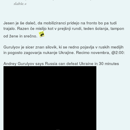
slabše.«
Jesen je še daleč, da mobiliziranci pridejo na fronto bo pa tudi
trajalo. Razen če mislijo kot v prejšnji rundi, teden šolanja, tampon
od žene in srečno.
Gurulyov je sicer znan silovik, ki se redno pojavlja v ruskih medijih
in pogosto zagovarja nukanje Ukrajine. Recimo novembra, @2:00:
Andrey Gurulyov says Russia can defeat Ukraine in 30 minutes