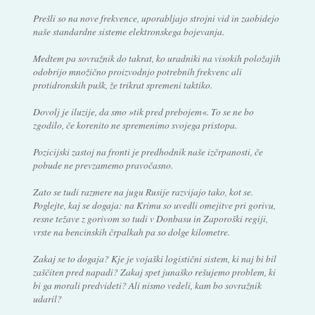
Prešli so na nove frekvence, uporabljajo strojni vid in zaobidejo
naše standardne sisteme elektronskega bojevanja.
Medtem pa sovražnik do takrat, ko uradniki na visokih položajih
odobrijo množično proizvodnjo potrebnih frekvenc ali
protidronskih pušk, že trikrat spremeni taktiko.
Dovolj je iluzije, da smo »tik pred prebojem«. To se ne bo
zgodilo, če korenito ne spremenimo svojega pristopa.
Pozicijski zastoj na fronti je predhodnik naše izčrpanosti, če
pobude ne prevzamemo pravočasno.
Zato se tudi razmere na jugu Rusije razvijajo tako, kot se.
Poglejte, kaj se dogaja: na Krimu so uvedli omejitve pri gorivu,
resne težave z gorivom so tudi v Donbasu in Zaporoški regiji,
vrste na bencinskih črpalkah pa so dolge kilometre.
Zakaj se to dogaja? Kje je vojaški logistični sistem, ki naj bi bil
zaščiten pred napadi? Zakaj spet junaško rešujemo problem, ki
bi ga morali predvideti? Ali nismo vedeli, kam bo sovražnik
udaril?