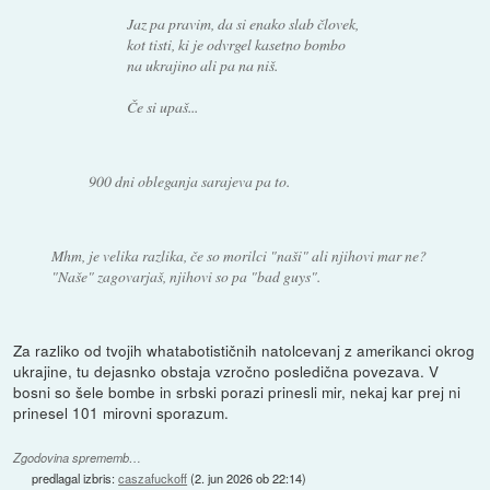
Jaz pa pravim, da si enako slab človek,
kot tisti, ki je odvrgel kasetno bombo
na ukrajino ali pa na niš.
Če si upaš...
900 dni obleganja sarajeva pa to.
Mhm, je velika razlika, če so morilci "naši" ali njihovi mar ne?
"Naše" zagovarjaš, njihovi so pa "bad guys".
Za razliko od tvojih whatabotističnih natolcevanj z amerikanci okrog
ukrajine, tu dejasnko obstaja vzročno posledična povezava. V
bosni so šele bombe in srbski porazi prinesli mir, nekaj kar prej ni
prinesel 101 mirovni sporazum.
Zgodovina sprememb…
predlagal izbris:
caszafuckoff
(
2. jun 2026 ob 22:14
)