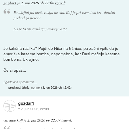
gozdar1
je
2. jun 2026 ob 22:06
izjavil
:
Po ukrjini jih meče rusija ne zda. Kaj je pri vsem tem kriv dotični
prehod za pešce?
A gre to pri rusih za nevoščjivost?
Je kakšna razlika? Pojdi do Niša na tržnico, pa začni vpiti, da je
ameriška kasetna bomba, nepomebna, ker Rusi mečejo kasetne
bombe na Ukrajino.
Če si upaš...
Zgodovina sprememb…
predlagal izbris:
connel
(
3. jun 2026 ob 12:42
)
gozdar1
::
2. jun 2026, 22:09
caszafuckoff
je
2. jun 2026 ob 22:07
izjavil
: