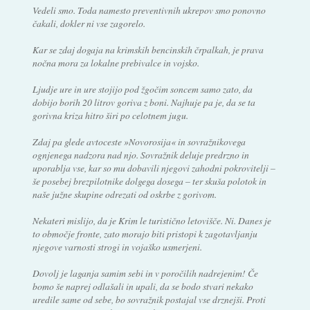
Vedeli smo. Toda namesto preventivnih ukrepov smo ponovno
čakali, dokler ni vse zagorelo.
Kar se zdaj dogaja na krimskih bencinskih črpalkah, je prava
nočna mora za lokalne prebivalce in vojsko.
Ljudje ure in ure stojijo pod žgočim soncem samo zato, da
dobijo borih 20 litrov goriva z boni. Najhuje pa je, da se ta
gorivna kriza hitro širi po celotnem jugu.
Zdaj pa glede avtoceste »Novorosija« in sovražnikovega
ognjenega nadzora nad njo. Sovražnik deluje predrzno in
uporablja vse, kar so mu dobavili njegovi zahodni pokrovitelji –
še posebej brezpilotnike dolgega dosega – ter skuša polotok in
naše južne skupine odrezati od oskrbe z gorivom.
Nekateri mislijo, da je Krim le turistično letovišče. Ni. Danes je
to območje fronte, zato morajo biti pristopi k zagotavljanju
njegove varnosti strogi in vojaško usmerjeni.
Dovolj je laganja samim sebi in v poročilih nadrejenim! Če
bomo še naprej odlašali in upali, da se bodo stvari nekako
uredile same od sebe, bo sovražnik postajal vse drznejši. Proti