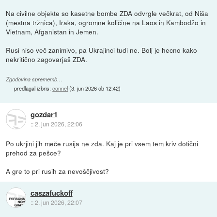
Na civilne objekte so kasetne bombe ZDA odvrgle večkrat, od Niša
(mestna tržnica), Iraka, ogromne količine na Laos in Kambodžo in
Vietnam, Afganistan in Jemen.
Rusi niso več zanimivo, pa Ukrajinci tudi ne. Bolj je hecno kako
nekritično zagovarjaš ZDA.
Zgodovina sprememb…
predlagal izbris:
connel
(
3. jun 2026 ob 12:42
)
gozdar1
::
2. jun 2026, 22:06
Po ukrjini jih meče rusija ne zda. Kaj je pri vsem tem kriv dotični
prehod za pešce?
A gre to pri rusih za nevoščjivost?
caszafuckoff
::
2. jun 2026, 22:07