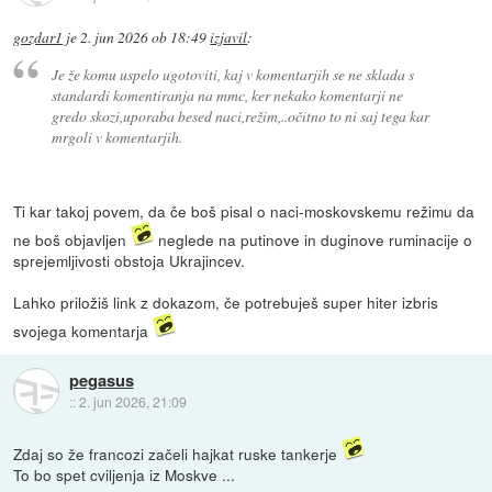
gozdar1
je
2. jun 2026 ob 18:49
izjavil
:
Je že komu uspelo ugotoviti, kaj v komentarjih se ne sklada s
standardi komentiranja na mmc, ker nekako komentarji ne
gredo skozi,uporaba besed naci,režim,..očitno to ni saj tega kar
mrgoli v komentarjih.
Ti kar takoj povem, da če boš pisal o naci-moskovskemu režimu da
ne boš objavljen
neglede na putinove in duginove ruminacije o
sprejemljivosti obstoja Ukrajincev.
Lahko priložiš link z dokazom, če potrebuješ super hiter izbris
svojega komentarja
pegasus
::
2. jun 2026, 21:09
Zdaj so že francozi začeli hajkat ruske tankerje
To bo spet cviljenja iz Moskve ...