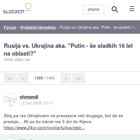
☰
Forum
»
Problemi človeštva
»
Rusija vs. Ukrajina aka. "Putin - še sladkih 16 let na oblasti?"
Rusija vs. Ukrajina aka. "Putin - še sladkih 16 let
na oblasti?"
Temo vidijo: vsi
1365
/ 1462
««
«
»
»»
shmandi
::
2. jun 2026, 12:11
Zdaj pa res Ukrajincem ne preostane več drugega, kot da se
predajo... Ali pa bo tokrat res 3 dni do Kijeva.
https://www.24ur.com/novice/tujina/zebr...