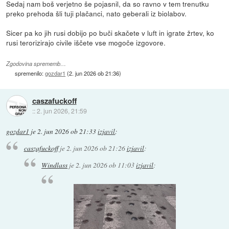
Sedaj nam boš verjetno še pojasnil, da so ravno v tem trenutku
preko prehoda šli tuji plačanci, nato geberali iz biolabov.
Sicer pa ko jih rusi dobijo po buči skačete v luft in igrate žrtev, ko
rusi terorizirajo civile iščete vse mogoče izgovore.
Zgodovina sprememb…
spremenilo:
gozdar1
(
2. jun 2026 ob 21:36
)
caszafuckoff
::
2. jun 2026, 21:59
gozdar1
je
2. jun 2026 ob 21:33
izjavil
:
caszafuckoff
je
2. jun 2026 ob 21:26
izjavil
:
Windlass
je
2. jun 2026 ob 11:03
izjavil
: