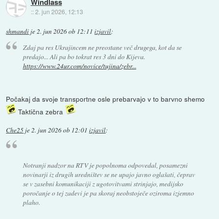
Windlass
::
2. jun 2026, 12:13
shmandi
je
2. jun 2026 ob 12:11
izjavil
:
Zdaj pa res Ukrajincem ne preostane več drugega, kot da se
predajo... Ali pa bo tokrat res 3 dni do Kijeva.
https://www.24ur.com/novice/tujina/zebr...
Počakaj da svoje transportne osle prebarvajo v to barvno shemo
Taktična zebra
Che25
je
2. jun 2026 ob 12:01
izjavil
:
Notranji nadzor na RTV je popolnoma odpovedal, posamezni
novinarji iz drugih uredništev se ne upajo javno oglašati, čeprav
se v zasebni komunikaciji z ugotovitvami strinjajo, medijsko
poročanje o tej zadevi je pa skoraj neobstoječe oziroma izjemno
plaho.