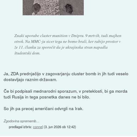
Znaki uporabe cluster munition v Dnipru. 9 mrtvih, tudi majhen
otrok. Na MMC-ju sicer tega ne bomo brali, ker rabijo prostor v
že 11. članku za sporočit da je ukrajinska stran napadla
študentski dom.
Ja, ZDA prednjačijo v zagovarjanju cluster bomb in jih tudi veselo
dostavljajo raznim državam.
Če bi podpisali mednarodni sporazum, v preteklosti, bi ga morda
tudi Rusija in tega posnetka danes ne bi bilo.
So jih pa precej američani odvrgli na Irak.
Zgodovina sprememb…
predlagal izbris:
connel
(
3. jun 2026 ob 12:42
)