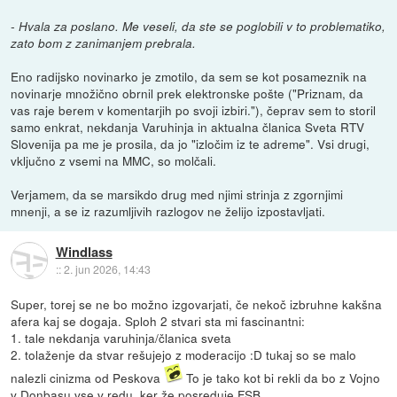
- Hvala za poslano. Me veseli, da ste se poglobili v to problematiko,
zato bom z zanimanjem prebrala.
Eno radijsko novinarko je zmotilo, da sem se kot posameznik na
novinarje množično obrnil prek elektronske pošte ("Priznam, da
vas raje berem v komentarjih po svoji izbiri."), čeprav sem to storil
samo enkrat, nekdanja Varuhinja in aktualna članica Sveta RTV
Slovenija pa me je prosila, da jo "izločim iz te adreme". Vsi drugi,
vključno z vsemi na MMC, so molčali.
Verjamem, da se marsikdo drug med njimi strinja z zgornjimi
mnenji, a se iz razumljivih razlogov ne želijo izpostavljati.
Windlass
::
2. jun 2026, 14:43
Super, torej se ne bo možno izgovarjati, če nekoč izbruhne kakšna
afera kaj se dogaja. Sploh 2 stvari sta mi fascinantni:
1. tale nekdanja varuhinja/članica sveta
2. tolaženje da stvar rešujejo z moderacijo :D tukaj so se malo
nalezli cinizma od Peskova
To je tako kot bi rekli da bo z Vojno
v Donbasu vse v redu, ker že posreduje FSB.