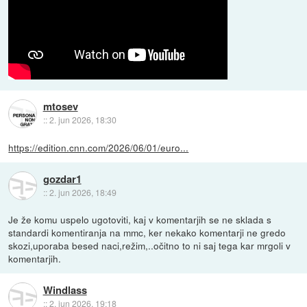
mtosev
::
2. jun 2026, 18:30
https://edition.cnn.com/2026/06/01/euro...
gozdar1
::
2. jun 2026, 18:49
Je že komu uspelo ugotoviti, kaj v komentarjih se ne sklada s
standardi komentiranja na mmc, ker nekako komentarji ne gredo
skozi,uporaba besed naci,režim,..očitno to ni saj tega kar mrgoli v
komentarjih.
Windlass
::
2. jun 2026, 19:18