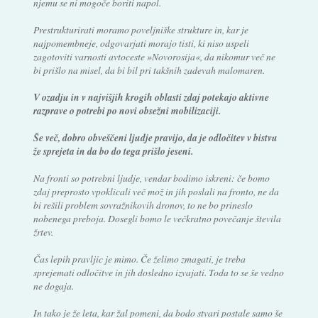
njemu se ni mogoče boriti napol.
Prestrukturirati moramo poveljniške strukture in, kar je
najpomembneje, odgovarjati morajo tisti, ki niso uspeli
zagotoviti varnosti avtoceste »Novorosija«, da nikomur več ne
bi prišlo na misel, da bi bil pri takšnih zadevah malomaren.
V ozadju in v najvišjih krogih oblasti zdaj potekajo aktivne
razprave o potrebi po novi obsežni mobilizaciji.
Še več, dobro obveščeni ljudje pravijo, da je odločitev v bistvu
že sprejeta in da bo do tega prišlo jeseni.
Na fronti so potrebni ljudje, vendar bodimo iskreni: če bomo
zdaj preprosto vpoklicali več mož in jih poslali na fronto, ne da
bi rešili problem sovražnikovih dronov, to ne bo prineslo
nobenega preboja. Dosegli bomo le večkratno povečanje števila
žrtev.
Čas lepih pravljic je mimo. Če želimo zmagati, je treba
sprejemati odločitve in jih dosledno izvajati. Toda to se še vedno
ne dogaja.
In tako je že leta, kar žal pomeni, da bodo stvari postale samo še