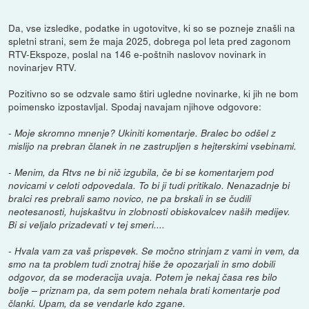
Da, vse izsledke, podatke in ugotovitve, ki so se pozneje znašli na
spletni strani, sem že maja 2025, dobrega pol leta pred zagonom
RTV-Ekspoze, poslal na 146 e-poštnih naslovov novinark in
novinarjev RTV.
Pozitivno so se odzvale samo štiri ugledne novinarke, ki jih ne bom
poimensko izpostavljal. Spodaj navajam njihove odgovore:
- Moje skromno mnenje? Ukiniti komentarje. Bralec bo odšel z
mislijo na prebran članek in ne zastrupljen s hejterskimi vsebinami.
- Menim, da Rtvs ne bi nič izgubila, če bi se komentarjem pod
novicami v celoti odpovedala. To bi ji tudi pritikalo. Nenazadnje bi
bralci res prebrali samo novico, ne pa brskali in se čudili
neotesanosti, hujskaštvu in zlobnosti obiskovalcev naših medijev.
Bi si veljalo prizadevati v tej smeri....
- Hvala vam za vaš prispevek. Se močno strinjam z vami in vem, da
smo na ta problem tudi znotraj hiše že opozarjali in smo dobili
odgovor, da se moderacija uvaja. Potem je nekaj časa res bilo
bolje – priznam pa, da sem potem nehala brati komentarje pod
članki. Upam, da se vendarle kdo zgane.