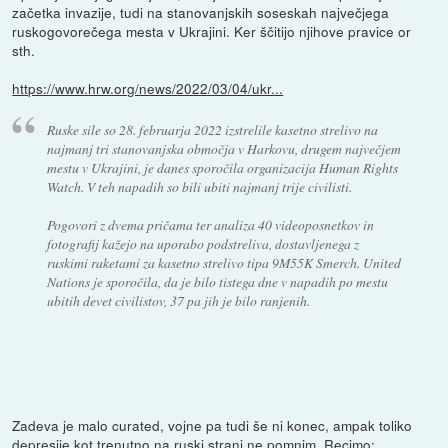
začetka invazije, tudi na stanovanjskih soseskah največjega
ruskogovorečega mesta v Ukrajini. Ker ščitijo njihove pravice or
sth.
https://www.hrw.org/news/2022/03/04/ukr...
Ruske sile so 28. februarja 2022 izstrelile kasetno strelivo na
najmanj tri stanovanjska območja v Harkovu, drugem največjem
mestu v Ukrajini, je danes sporočila organizacija Human Rights
Watch. V teh napadih so bili ubiti najmanj trije civilisti.
Pogovori z dvema pričama ter analiza 40 videoposnetkov in
fotografij kažejo na uporabo podstreliva, dostavljenega z
ruskimi raketami za kasetno strelivo tipa 9M55K Smerch. United
Nations je sporočila, da je bilo tistega dne v napadih po mestu
ubitih devet civilistov, 37 pa jih je bilo ranjenih.
Zadeva je malo curated, vojne pa tudi še ni konec, ampak toliko
depresije kot trenutno na ruski strani ne pomnim. Recimo: