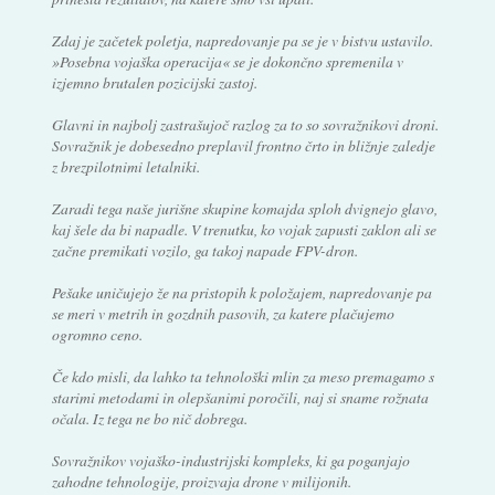
Zdaj je začetek poletja, napredovanje pa se je v bistvu ustavilo.
»Posebna vojaška operacija« se je dokončno spremenila v
izjemno brutalen pozicijski zastoj.
Glavni in najbolj zastrašujoč razlog za to so sovražnikovi droni.
Sovražnik je dobesedno preplavil frontno črto in bližnje zaledje
z brezpilotnimi letalniki.
Zaradi tega naše jurišne skupine komajda sploh dvignejo glavo,
kaj šele da bi napadle. V trenutku, ko vojak zapusti zaklon ali se
začne premikati vozilo, ga takoj napade FPV-dron.
Pešake uničujejo že na pristopih k položajem, napredovanje pa
se meri v metrih in gozdnih pasovih, za katere plačujemo
ogromno ceno.
Če kdo misli, da lahko ta tehnološki mlin za meso premagamo s
starimi metodami in olepšanimi poročili, naj si sname rožnata
očala. Iz tega ne bo nič dobrega.
Sovražnikov vojaško-industrijski kompleks, ki ga poganjajo
zahodne tehnologije, proizvaja drone v milijonih.