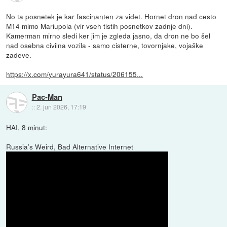
No ta posnetek je kar fascinanten za videt. Hornet dron nad cesto
M14 mimo Mariupola (vir vseh tistih posnetkov zadnje dni).
Kamerman mirno sledi ker jim je zgleda jasno, da dron ne bo šel
nad osebna civilna vozila - samo cisterne, tovornjake, vojaške
zadeve.
https://x.com/yurayura641/status/206155...
Pac-Man
::
2. jun 2026, 17:19
HAI, 8 minut:
Russia’s Weird, Bad Alternative Internet