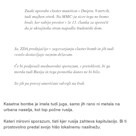
Znaki uporabe cluster munition v Dnipru. 9 mrtvih,
tudi majhen otrok. Na MMC-ju sicer tega ne bomo
brali, ker rabijo prostor v že 11. članku za sporočit
da je ukrajinska stran napadla študentski dom.
Ja, ZDA prednjačijo v zagovarjanju cluster bomb in jih tudi
veselo dostavljajo raznim državam.
Če bi podpisali mednarodni sporazum, v preteklosti, bi ga
morda tudi Rusija in tega posnetka danes ne bi bilo.
So jih pa precej američani odvrgli na Irak.
Kasetne bombe je imela tudi juga, samo jih rano ni metala na
urbana naselja, kot top počne rusija.
Kateri mirovni sporazum, tisti kjer rusija zahteva kapitulacijo. Bi ti
prostovolno predal svojo hišo lokalnemu nasilnežu.