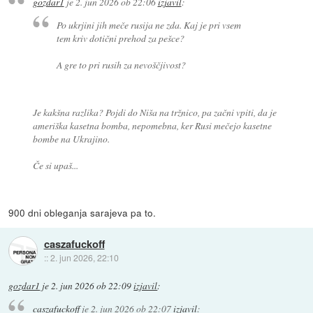
gozdar1
je
2. jun 2026 ob 22:06
izjavil
:
Po ukrjini jih meče rusija ne zda. Kaj je pri vsem
tem kriv dotični prehod za pešce?
A gre to pri rusih za nevoščjivost?
Je kakšna razlika? Pojdi do Niša na tržnico, pa začni vpiti, da je
ameriška kasetna bomba, nepomebna, ker Rusi mečejo kasetne
bombe na Ukrajino.
Če si upaš...
900 dni obleganja sarajeva pa to.
caszafuckoff
::
2. jun 2026, 22:10
gozdar1
je
2. jun 2026 ob 22:09
izjavil
:
caszafuckoff
je
2. jun 2026 ob 22:07
izjavil
: