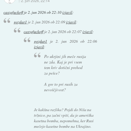
::
2. jun 2026, 22:14
caszafuckoff
je
2. jun 2026 ob 22:10
izjavil
:
gozdar1
je
2. jun 2026 ob 22:09
izjavil
:
caszafuckoff
je
2. jun 2026 ob 22:07
izjavil
:
gozdar1
je
2. jun 2026 ob 22:06
izjavil
:
Po ukrjini jih meče rusija
ne zda. Kaj je pri vsem
tem kriv dotični prehod
za pešce?
A gre to pri rusih za
nevoščjivost?
Je kakšna razlika? Pojdi do Niša na
tržnico, pa začni vpiti, da je ameriška
kasetna bomba, nepomebna, ker Rusi
mečejo kasetne bombe na Ukrajino.