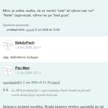
Mhm, je velika razlika, če so morilci "naši" ali njihovi mar ne?
"Naše" zagovarjaš, njihovi so pa "bad guys".
Zgodovina sprememb…
predlagal izbris:
connel
(
3. jun 2026 ob 12:42
)
NekdoPach
::
2. jun 2026, 22:11
Jap, definitivno luckyys.
Pac-Man
::
2. jun 2026, 22:11
caszafuckoff
je
2. jun 2026 ob 21:26
izjavil
:
Ja, ZDA prednjačijo v zagovarjanju cluster bomb in jih tudi
veselo dostavljajo raznim državam.
Splezaj s svojega konjička, Rusija kasetno strelivo uporablja že od