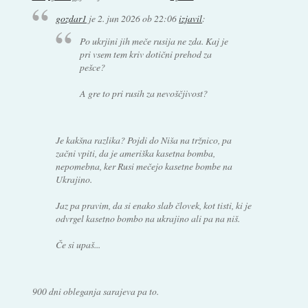
gozdar1
je
2. jun 2026 ob 22:06
izjavil
:
Po ukrjini jih meče rusija ne zda. Kaj je
pri vsem tem kriv dotični prehod za
pešce?
A gre to pri rusih za nevoščjivost?
Je kakšna razlika? Pojdi do Niša na tržnico, pa
začni vpiti, da je ameriška kasetna bomba,
nepomebna, ker Rusi mečejo kasetne bombe na
Ukrajino.
Jaz pa pravim, da si enako slab človek, kot tisti, ki je
odvrgel kasetno bombo na ukrajino ali pa na niš.
Če si upaš...
900 dni obleganja sarajeva pa to.