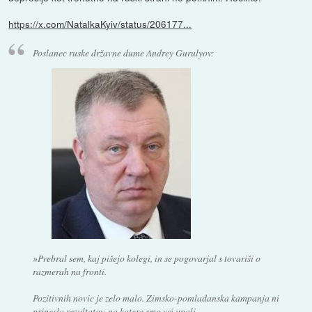
https://x.com/NatalkaKyiv/status/206177...
Poslanec ruske državne dume Andrey Gurulyov:
»Prebral sem, kaj pišejo kolegi, in se pogovarjal s tovariši o
razmerah na fronti.
Pozitivnih novic je zelo malo. Zimsko-pomladanska kampanja ni
prinesla rezultatov, na katere smo vsi upali.