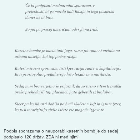
Če bi podpisali mednarodni sporazum, v
preteklosti, bi ga morda tudi Rusija in tega posnetka
danes ne bi bilo.
So jih pa precej američani odvrgli na Irak.
Kasetne bombe je imela tudi juga, samo jih rano ni metala na
urbana naselja, kot top počne rusija.
Kateri mirovni sporazum, tisti kjer rusija zahteva kapitulacijo.
Bi ti prostovolno predal svojo hišo lokalnemu nasilnežu.
Sedaj nam boš verjetno še pojasnil, da so ravno v tem trenutku
preko prehoda šli tuji plačanci, nato geberali iz biolabov.
Sicer pa ko jih rusi dobijo po buči skačete v luft in igrate žrtev,
ko rusi terorizirajo civile iščete vse mogoče izgovore.
Podpis sporazuma o neuporabi kasetnih bomb je do sedaj
podpisalo 120 držav, ZDA ni med njimi.