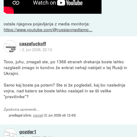
ostala njegova pojavljanja z media monitorja:
https://www.youtube.com/@russianmediamo...
caszafuckoff
::
2. jun 2026, 22:13
Tooo, juhu, zmagali ste, po 1366 straneh drekanja boste lahko
razglasili zmago in končno že enkrat nehaji nabijati o tej Rusiji in
Ukrajini.
Samo kaj boste pa potem? Ste si že pogledali, kaj bo naslednja
vojna, nad katero se boste lahko naslajali in se šli velike
"pravičnike"?
Zgodovina sprememb…
predlagal izbris:
connel
(
3. jun 2026 ob 12:43
)
gozdar1