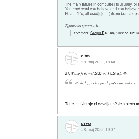
The main failure in computers is usually lo
You read what you believe and you believe w
Nisam čit'o, ali osudjujem (nisem bral, a ob
Zgodovina sprememb…
spremenil:
Gregor P
(
8. maj 2022 ob 15:13
cias
::
8. maj 2022, 18:40
BigWhale
je
6. maj 2022 ob 18:20
izjavil
:
Naslednji, ki bo zacel z off-topic woke sra
Torje, kritiziranje ni dovoljeno? Je slotech 
drvo
::
8. maj 2022, 19:07