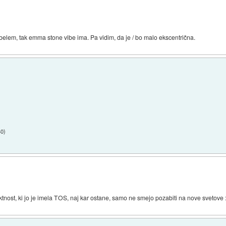
 belem, tak emma stone vibe ima. Pa vidim, da je / bo malo ekscentrična.
40
)
ektnost, ki jo je imela TOS, naj kar ostane, samo ne smejo pozabiti na nove svetove 