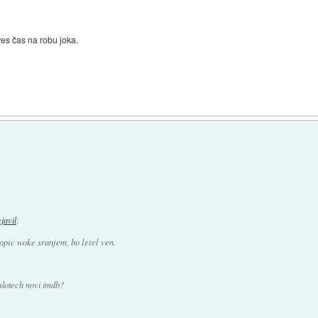
ves čas na robu joka.
zjavil
:
topic woke sranjem, bo letel ven.
 slotech novi imdb?