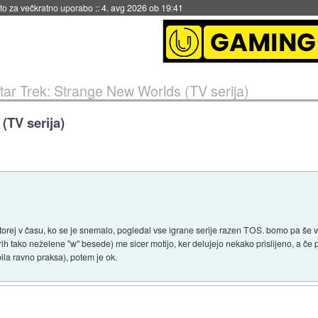
eto za večkratno uporabo
::
4. avg 2026 ob 19:41
tar Trek: Strange New Worlds (TV serija)
(TV serija)
, torej v času, ko se je snemalo, pogledal vse igrane serije razen TOS. bomo pa še 
h tako neželene "w" besede) me sicer motijo, ker delujejo nekako prislijeno, a če po
 bila ravno praksa), potem je ok.