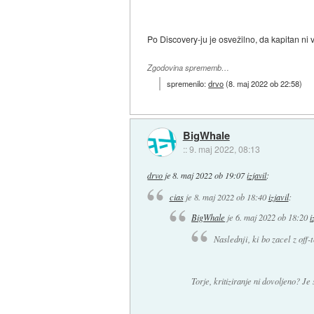
Po Discovery-ju je osvežilno, da kapitan ni 
Zgodovina sprememb…
spremenilo:
drvo
(
8. maj 2022 ob 22:58
)
BigWhale
::
9. maj 2022, 08:13
drvo
je
8. maj 2022 ob 19:07
izjavil
:
cias
je
8. maj 2022 ob 18:40
izjavil
:
BigWhale
je
6. maj 2022 ob 18:20
i
Naslednji, ki bo zacel z off-
Torje, kritiziranje ni dovoljeno? Je