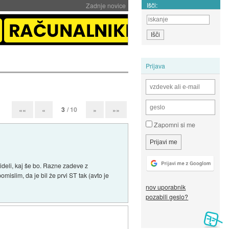
Išči:
Zadnje novice
Prijava
3
/ 10
««
«
»
»»
Zapomni si me
videli, kaj še bo. Razne zadeve z
mislim, da je bil že prvi ST tak (avto je
nov uporabnik
pozabili geslo?