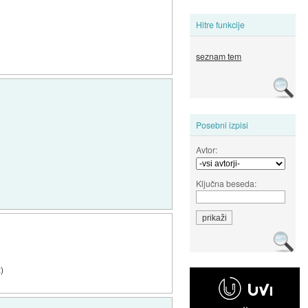
Hitre funkcije
seznam tem
Posebni izpisi
Avtor:
Ključna beseda:
:)