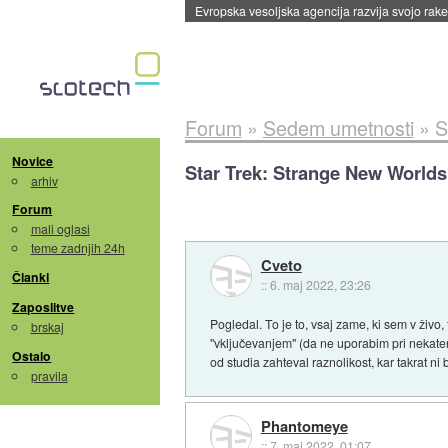
Evropska vesoljska agencija razvija svojo rak
Forum
»
Sedem umetnosti
»
S
Novice
Star Trek: Strange New Worlds 
arhiv
Forum
mali oglasi
teme zadnjih 24h
Cveto
Članki
::
6. maj 2022, 23:26
Zaposlitve
Pogledal. To je to, vsaj zame, ki sem v živo
brskaj
"vključevanjem" (da ne uporabim pri nekateri
Ostalo
od studia zahteval raznolikost, kar takrat ni
pravila
Phantomeye
::
7. maj 2022, 01:07