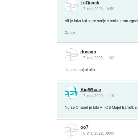
LeQuack
::
7. maj 2022, 10:59
Ali je tako kot stare serije v smislu ena zg
Quack !
dussan
::
7. maj 2022, 11:02
Ja, tako naj bi bilo.
BigWhale
::
7. maj 2022, 11:19
Nurse Chapel je bila v TOS Majel Barrett, si
oo7
::
8. maj 2022, 09:03