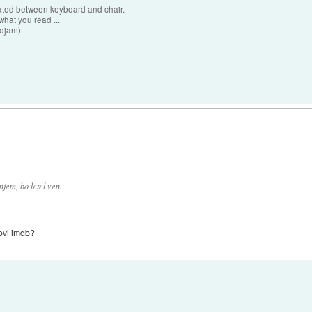
cated between keyboard and chair.
hat you read ...
sojam).
)
njem, bo letel ven.
novi imdb?