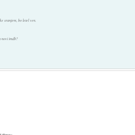
oke sranjem, bo letel ven.
ch novi imdb?
 filmov.