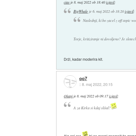
cias
je
8. maj 2022 ob 18:40
izjavil
:
BigWhale
je
6. maj 2022 ob 18:20
izjavil
:
Naslednji, ki bo zacel z off-topic w
Torje, kritiziranje ni dovoljeno? Je slote
Drži, kadar moderira kit.
oo7
::
8. maj 2022, 20:15
Okapi
je
8. maj 2022 ob 09:17
izjavil
:
A za Kirka si kdaj slišal?
Aja saj res
bi se moral spomnit že zaradi