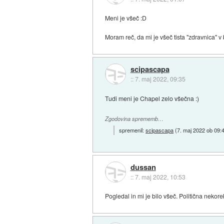
Meni je všeč :D
Moram reč, da mi je všeč tista "zdravnica" v
scipascapa
::
7. maj 2022, 09:35
Tudi meni je Chapel zelo všečna :)
Zgodovina sprememb…
spremenil:
scipascapa
(
7. maj 2022 ob 09:
dussan
::
7. maj 2022, 10:53
Pogledal in mi je bilo všeč. Politična nekor