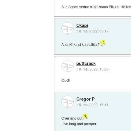
A je Spock vedno služil samo Piku ali še k
Okapi
::
8. maj 2022, 09:17
A za Kirka si kdaj slišal?
buttcrack
::
8. maj 2022, 10:23
Ouch
Gregor P
::
8. maj 2022, 15:11
Over and out
Live long and prosper.