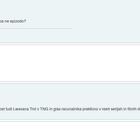
odba ne epizodo?
cer tudi Lwaxana Troi v TNG in glas racunalnika prakticno v vseh serijah in filmih d